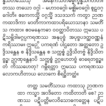
န္ဓသဟဿေသု အနေကသတဓမ္မက္ခန္ဓသင်္ဂဟိတံ။
တဿ တယော ဝဂ္ဂါ – မဟာဝဂ္ဂေါ၊ မဇ္ဈိမဝဂ္ဂေါ၊ စူဠဝဂ္
ဂေါတိ။ ဧကေကသ္မိံ ဝဂ္ဂသ္မိံ ဒသဒသကံ ကတွာ ဉာဏ
ကထာဒိကာ မာတိကာကထာပရိယောသာနာ သမတိံ
သ ကထာ။ ဧဝမနေကဓာ ဝဝတ္ထာပိတဿ ဣမဿ ပ
ဋိသမ္ဘိဒါမဂ္ဂပ္ပကရဏဿ အနုပုဗ္ဗံ အပုဗ္ဗပဒတ္ထဝဏ္ဏနံ
ကရိဿာမ။ ဣမဉှိ ပကရဏံ ပါဌတော အတ္ထတော ဥ
ဒ္ဒိသန္တေန စ နိဒ္ဒိသန္တေန စ သက္ကစ္စံ ဥဒ္ဒိသိတဗ္ဗံ နိဒ္ဒိသိတ
ဗ္ဗဉ္စ၊ ဥဂ္ဂဏှန္တေနာပိ သက္ကစ္စံ
ဥဂ္ဂဟေတဗ္ဗံ ဓာရေတဗ္ဗဉ္စ။
တံ ကိဿဟေတု? ဂမ္ဘီရတ္တာ ဣမဿ ပကရဏဿ
လောကဟိတာယ လောကေ စိရဋ္ဌိတတ္ထံ။
တတ္ထ သမတိံသာယ ကထာသု ဉာဏက
ထာ ကသ္မာ အာဒိတော ကထိတာတိ စေ? ဉာ
ဏဿ ပဋိပတ္တိမလဝိသောဓကတ္တေန ပဋိပ