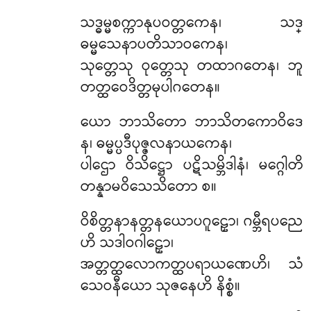
သဒ္ဓမ္မစက္ကာနုပဝတ္တကေန
၊ သဒ္
ဓမ္မသေနာပတိသာဝကေန၊
သုတ္တေသု ဝုတ္တေသု တထာဂတေန၊ ဘူ
တတ္ထဝေဒိတ္တမုပါဂတေန။
ယော
ဘာသိတော ဘာသိတကောဝိဒေ
န၊ ဓမ္မပ္ပဒီပုဇ္ဇလနာယကေန၊
ပါဌော ဝိသိဋ္ဌော ပဋိသမ္ဘိဒါနံ၊ မဂ္ဂေါတိ
တန္နာမဝိသေသိတော စ။
ဝိစိတ္တနာနတ္တနယောပဂူဠှော၊ ဂမ္ဘီရပညေ
ဟိ သဒါဝဂါဠှော၊
အတ္တတ္ထလောကတ္ထပရာယဏေဟိ၊ သံ
သေဝနီယော သုဇနေဟိ နိစ္စံ။