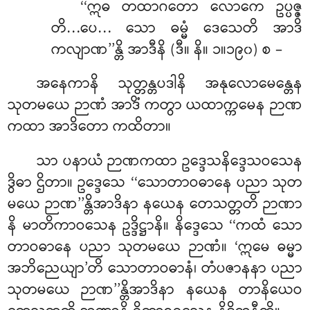
‘‘ဣဓ တထာဂတော လောကေ ဥပ္ပဇ္ဇ
တိ…ပေ… သော ဓမ္မံ ဒေသေတိ အာဒိ
ကလျာဏ’’န္တိ အာဒီနိ (ဒီ။ နိ။ ၁။၁၉၀) စ –
အနေကာနိ သုတ္တန္တပဒါနိ အနုလောမေန္တေန
သုတမယေ ဉာဏံ အာဒိံ ကတွာ ယထာက္ကမေန ဉာဏ
ကထာ အာဒိတော ကထိတာ။
သာ
ပနာယံ ဉာဏကထာ ဥဒ္ဒေသနိဒ္ဒေသဝသေန
ဒွိဓာ ဌိတာ။ ဥဒ္ဒေသေ ‘‘သောတာဝဓာနေ ပညာ သုတ
မယေ ဉာဏ’’န္တိအာဒိနာ နယေန တေသတ္တတိ ဉာဏာ
နိ မာတိကာဝသေန ဥဒ္ဒိဋ္ဌာနိ။ နိဒ္ဒေသေ ‘‘ကထံ သော
တာဝဓာနေ ပညာ သုတမယေ ဉာဏံ။ ‘ဣမေ ဓမ္မာ
အဘိညေယျာ’တိ သောတာဝဓာနံ၊ တံပဇာနနာ ပညာ
သုတမယေ ဉာဏ’’န္တိအာဒိနာ နယေန တာနိယေဝ