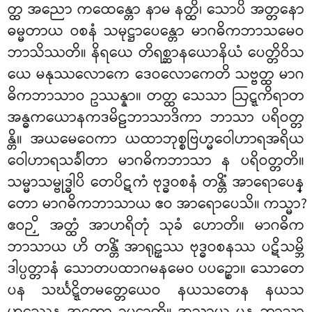
တ္ထ အညော ကထေန္တော နာမ နတ္ထိ၊ သောပိ အတ္တနော
ဓမ္မတာယ ဝစနံ သမုဋ္ဌာပေန္တော မာဂဓိကဘာသမေဝ
ဘာသိဿတိ။ နိရယေ တိရစ္ဆာနယောနိယံ ပေတ္တိဝိသ
ယေ မနုဿလောကေ ဒေဝလောကေတိ သဗ္ဗတ္ထ မာဂ
ဓိကဘာသာဝ ဥဿန္နာ။ တတ္ထ သေသာ ဩဋ္ဋကိရာတ
အန္ဓကယောနကဒမိဠဘာသာဒိကာ ဘာသာ ပရိဝတ္တ
န္တိ။ အယမေဝေကာ ယထာဘုစ္စဗြဟ္မဝေါဟာရအရိယ
ဝေါဟာရသင်္ခါတာ မာဂဓိကဘာသာ န ပရိဝတ္တတိ။
သမ္မာသမ္ဗုဒ္ဓါပိ တေပိဋကံ ဗုဒ္ဓဝစနံ တန္တိံ အာရောပေန္
တော မာဂဓိကဘာသာယ ဧဝ အာရောပေသိ။ ကသ္မာ?
ဧဝဉှိ အတ္ထံ အာဟရိတုံ သုခံ ဟောတိ။ မာဂဓိက
ဘာသာယ ဟိ တန္တိံ အာရုဠှဿ ဗုဒ္ဓဝစနဿ ပဋိသမ္ဘိ
ဒါပ္ပတ္တာနံ သောတပထာဂမနမေဝ ပပဉ္စော
။ သောတေ
ပန သင်္ဃဋ္ဋိတမတ္တေယေဝ နယသတေန နယသ