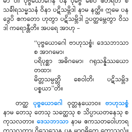
မာ ဝါ၊ ပုဗ္ဗယောဂေန ပန ပုဗ္ဗေ စေဝ ဧတရဟိ စ
သင်္ခါရသမ္မသနံ ဝိနာ ပဋိသမ္ဘိဒါ နာမ နတ္ထိ။ ဣမေ ပန
ဒွေပိ ဧကတော ဟုတွာ ပဋိသမ္ဘိဒါ ဥပတ္ထမ္ဘေတွာ ဝိသ
ဒါ ကရောန္တီတိ။ အပရေ အာဟု –
‘‘ပုဗ္ဗယောဂေါ ဗာဟုသစ္စံ၊ ဒေသဘာသာ
စ အာဂမော၊
ပရိပုစ္ဆာ အဓိဂမော၊ ဂရုသန္နိဿယော
တထာ၊
မိတ္တသမ္ပတ္တိ စေဝါတိ၊ ပဋိသမ္ဘိဒ
ပစ္စယာ’’တိ။
တတ္ထ
ပုဗ္ဗယောဂေါ
ဝုတ္တနယောဝ။
ဗာဟုသစ္စံ
နာမ တေသု တေသု သတ္ထေသု စ သိပ္ပာယတနေသု စ
ကုသလတာ။
ဒေသဘာသာ
နာမ
ဧကသတဝေါဟာရ
ကုသလတာ၊ ဝိသေသေန ပန မာဂဓိကေ ကောသလ္လံ။