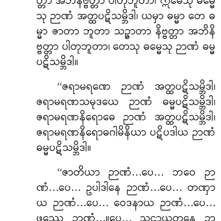
တ္တာ အဘိနိဗ္ဗတ္တာ ပါတုဘူတာ၊ ဣမေသု ဓမ္မေ
သု ဉာဏံ အတ္ထပဋိသမ္ဘိဒါ၊ ယမှာ ဓမ္မာ တေ ဓ
မ္မာ ဇာတာ ဘူတာ သဉ္ဇာတာ နိဗ္ဗတ္တာ အဘိနိ
ဗ္ဗတ္တာ ပါတုဘူတာ၊ တေသု ဓမ္မေသု ဉာဏံ ဓမ္မ
ပဋိသမ္ဘိဒါ။
‘‘ဇရာမရဏေ ဉာဏံ အတ္ထပဋိသမ္ဘိဒါ၊
ဇရာမရဏသမုဒယေ ဉာဏံ ဓမ္မပဋိသမ္ဘိဒါ၊
ဇရာမရဏနိရောဓေ ဉာဏံ အတ္ထပဋိသမ္ဘိဒါ၊
ဇရာမရဏနိရောဓဂါမိနိယာ ပဋိပဒါယ ဉာဏံ
ဓမ္မပဋိသမ္ဘိဒါ။
‘‘ဇာတိယာ ဉာဏံ…ပေ… ဘဝေ ဉာ
ဏံ…ပေ… ဥပါဒါနေ ဉာဏံ…ပေ… တဏှာ
ယ ဉာဏံ…ပေ… ဝေဒနာယ ဉာဏံ…ပေ…
ဖဿေ ဉာဏံ…။ပေ… သဠာယတနေ ဉာ