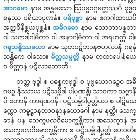
အာဂမော
နာမ အန္တမသော ဩပမ္မဝဂ္ဂမတ္တဿပိ ဗုဒ္ဓဝ
စနဿ ပရိယာပုဏနံ။
ပရိပုစ္ဆာ
နာမ ဧကဂါထာယပိ
အတ္ထဝိနိစ္ဆယပုစ္ဆနံ။
အဓိဂမော
နာမ သောတာပန္နတာ
ဝါ သကဒါဂါမိတာ ဝါ အနာဂါမိတာ ဝါ အရဟတ္တံ ဝါ။
ဂရုသန္နိဿယော
နာမ သုတပဋိဘာနဗဟုလာနံ ဂရူနံ
သန္တိကေ ဝါသော။
မိတ္တသမ္ပတ္တိ
နာမ တထာရူပါနံယေ
ဝ မိတ္တာနံ ပဋိလာဘောတိ။
တတ္ထ ဗုဒ္ဓါ စ ပစ္စေကဗုဒ္ဓါ စ ပုဗ္ဗယောဂဉ္စေဝ အဓိ
ဂမဉ္စ နိဿာယ ပဋိသမ္ဘိဒါ ပါပုဏန္တိ၊ သာဝကာ သဗ္ဗာနိ
ပိ ဧတာနိ ကာရဏာနိ။ ပဋိသမ္ဘိဒါပ္ပတ္တိယာ စ ပါဋိယေ
က္ကော ကမ္မဋ္ဌာနဘာဝနာနုယောဂေါ နာမ နတ္ထိ၊ သေက္
ခာနံ ပန သေက္ခဖလဝိမောက္ခန္တိကာ၊ အသေက္ခာနံ အ
သေက္ခဖလဝိမောက္ခန္တိကာ စ ပဋိသမ္ဘိဒါပ္ပတ္တိ ဟောတိ။