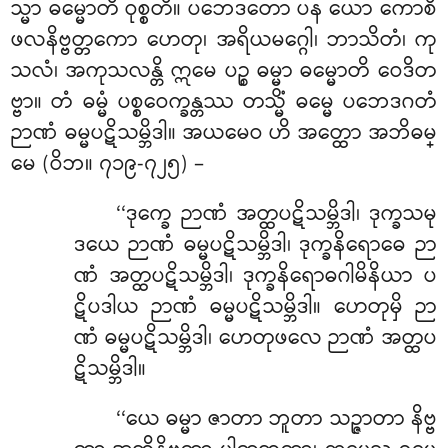
သ္မာ ဓမ္မောတိ ဝုစ္စတိ။ ပဘေဒတော ပန ယော ကောစိ
ဖလနိဗ္ဗတ္တကော ဟေတု၊ အရိယမဂ္ဂေါ၊ ဘာသိတံ၊ ကု
သလံ၊ အကုသလန္တိ ဣမေ ပဉ္စ ဓမ္မာ ဓမ္မောတိ
ဝေဒိတ
ဗ္ဗာ။ တံ ဓမ္မံ ပစ္စဝေက္ခန္တဿ တသ္မိံ ဓမ္မေ ပဘေဒဂတံ
ဉာဏံ ဓမ္မပဋိသမ္ဘိဒါ။ အယမေဝ ဟိ အတ္ထော အဘိဓမ္
မေ (ဝိဘ။ ၇၁၉-၇၂၅) –
‘‘ဒုက္ခေ ဉာဏံ အတ္ထပဋိသမ္ဘိဒါ၊ ဒုက္ခသမု
ဒယေ ဉာဏံ ဓမ္မပဋိသမ္ဘိဒါ၊ ဒုက္ခနိရောဓေ ဉာ
ဏံ အတ္ထပဋိသမ္ဘိဒါ၊ ဒုက္ခနိရောဓဂါမိနိယာ ပ
ဋိပဒါယ ဉာဏံ
ဓမ္မပဋိသမ္ဘိဒါ။ ဟေတုမှိ ဉာ
ဏံ ဓမ္မပဋိသမ္ဘိဒါ၊ ဟေတုဖလေ ဉာဏံ အတ္ထပ
ဋိသမ္ဘိဒါ။
‘‘ယေ
ဓမ္မာ ဇာတာ ဘူတာ သဉ္ဇာတာ နိဗ္ဗ