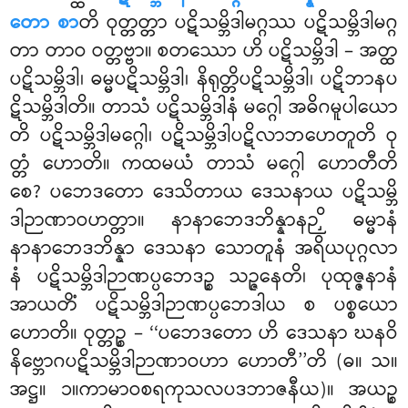
တော စာ
တိ ဝုတ္တတ္တာ ပဋိသမ္ဘိဒါမဂ္ဂဿ ပဋိသမ္ဘိဒါမဂ္ဂ
တာ တာဝ ဝတ္တဗ္ဗာ။ စတဿော ဟိ ပဋိသမ္ဘိဒါ – အတ္ထ
ပဋိသမ္ဘိဒါ၊ ဓမ္မပဋိသမ္ဘိဒါ၊ နိရုတ္တိပဋိသမ္ဘိဒါ၊ ပဋိဘာနပ
ဋိသမ္ဘိဒါတိ။ တာသံ ပဋိသမ္ဘိဒါနံ မဂ္ဂေါ အဓိဂမူပါယော
တိ ပဋိသမ္ဘိဒါမဂ္ဂေါ၊ ပဋိသမ္ဘိဒါပဋိလာဘဟေတူတိ ဝု
တ္တံ ဟောတိ။ ကထမယံ တာသံ မဂ္ဂေါ ဟောတီတိ
စေ? ပဘေဒတော ဒေသိတာယ ဒေသနာယ ပဋိသမ္ဘိ
ဒါဉာဏာဝဟတ္တာ။ နာနာဘေဒဘိန္နာနဉှိ
ဓမ္မာနံ
နာနာဘေဒဘိန္နာ ဒေသနာ သောတူနံ အရိယပုဂ္ဂလာ
နံ ပဋိသမ္ဘိဒါဉာဏပ္ပဘေဒဉ္စ
သဉ္ဇနေတိ၊ ပုထုဇ္ဇနာနံ
အာယတိံ ပဋိသမ္ဘိဒါဉာဏပ္ပဘေဒါယ စ ပစ္စယော
ဟောတိ။ ဝုတ္တဉ္စ – ‘‘ပဘေဒတော ဟိ ဒေသနာ ဃနဝိ
နိဗ္ဘောဂပဋိသမ္ဘိဒါဉာဏာဝဟာ ဟောတီ’’တိ (ဓ။ သ။
အဋ္ဌ။ ၁။ကာမာဝစရကုသလပဒဘာဇနီယ)။ အယဉ္စ