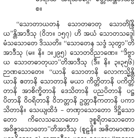
စ။
‘‘သောတာယတနံ သောတဓာတု သောတိန္ဒြိ
ယ’’န္တိအာဒီသု (ဝိဘ။ ၁၅၇) ဟိ အယံ သောတသဒ္ဒေါ
မံသသောတေ ဒိဿတိ။ ‘‘သောတေန သဒ္ဒံ သုတွာ’’တိ
အာဒီသု (မ။ နိ။ ၁။၂၉၅) သောတဝိညာဏေ။ ‘‘ဒိဗ္ဗာ
ယ သောတဓာတုယာ’’တိအာဒီသု (ဒီ။ နိ။ ၃။၃၅၆)
ဉာဏသောတေ။ ‘‘ယာနိ သောတာနိ လောကသ္မိန္တိ
ယာနိ ဧတာနိ သောတာနိ မယာ ကိတ္တိတာနိ ပကိတ္တိ
တာနိ အာစိက္ခိတာနိ ဒေသိတာနိ ပညပိတာနိ ပဋ္ဌ
ပိတာနိ ဝိဝရိတာနိ ဝိဘတ္တာနိ ဥတ္တာနီကတာနိ ပကာ
သိတာနိ။ သေယျထိဒံ – တဏှာသောတော ဒိဋ္ဌိသော
တော ကိလေသသောတော ဒုစ္စရိတသောတော
အဝိဇ္ဇာသောတော’’တိအာဒီသု (စူဠနိ။ အဇိတမာဏဝ