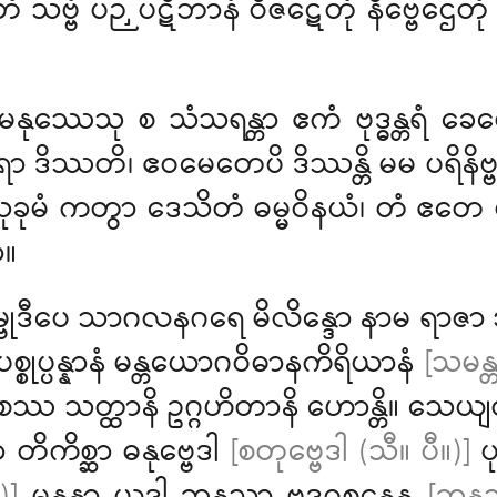
တံ သဗ္ဗံ ပဉှပဋိဘာနံ ဝိဇဋေတုံ နိဗ္ဗေဌေတုံ
ုဿေသု စ သံသရန္တာ ဧကံ ဗုဒ္ဓန္တရံ 
ော ဒိဿတိ၊ ဧဝမေတေပိ ဒိဿန္တိ မမ ပရိ
 သုခုမံ ကတွာ ဒေသိတံ ဓမ္မဝိနယံ၊ တံ ဧတေ ပ
ာ။
ုဒီပေ သာဂလနဂရေ မိလိန္ဒော နာမ ရာဇာ 
ပ္ပန္နာနံ မန္တယောဂဝိဓာနကိရိယာနံ
[သမန္
ဿ သတ္ထာနိ ဥဂ္ဂဟိတာနိ ဟောန္တိ။ သေယျထိဒ
တိကိစ္ဆာ ဓနုဗ္ဗေဒါ
[စတုဗ္ဗေဒါ (သီ။ ပီ။)]
ပ