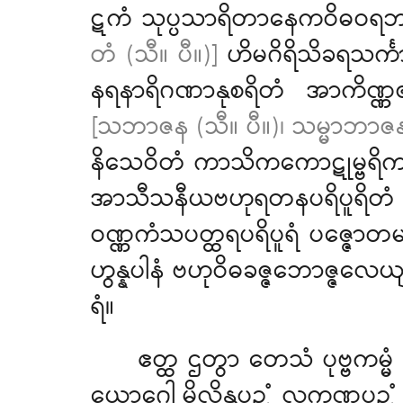
ဋကံ
သုပ္ပသာရိတာနေကဝိဓဝရဘဏ
တံ (သီ။ ပီ။)]
ဟိမဂိရိသိခရသင
နရနာရိဂဏာနုစရိတံ အာကိဏ္ဏ
[သဘာဇန (သီ။ ပီ။)၊ သမ္မာဘာဇ
နိသေဝိတံ ကာသိကကောဋုမ္ဗရိကာဒိန
အာသီသနီယဗဟုရတနပရိပူရိတံ 
ဝဏ္ဏကံသပတ္ထရပရိပူရံ ပဇ္ဇော
ဟွန္နပါနံ ဗဟုဝိဓခဇ္ဇဘောဇ္ဇလ
ရံ။
ဧတ္ထ ဌတွာ တေသံ ပုဗ္ဗကမ္
ယောဂေါ မိလိန္ဒပဉှံ လက္ခဏပဉှ