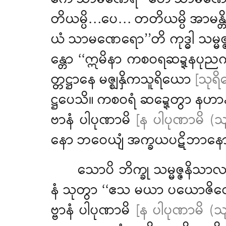
ဧကံ သာမဏေရံ ‘‘ဧဟိ သာမဏေရ၊
တိယမ္ပိ…ပေ… တတိယမ္ပိ အာမန္
ယံ သာမဏေရော’’တိ ကုဒ္ဓါ သမ္မဇ
န္တော ‘‘ဣမိနာ ကစဝရဆဍ္ဍနပုညကမ
တ္တဋ္ဌာနေ မဇ္ဈနှိကသူရိယော
[သုရိ
ဋ္ဌပေသိ။ ကစဝရံ ဆဍ္ဍေတွာ နဟာနတ္
ဗာနံ ပါပုဏာမိ
[န ပါပုဏာမိ (သ
နော ဘဝေယျံ အက္ခယပဋိဘာနော’’တိ
သောပိ ဘိက္ခု သမ္မဇ္ဇနိသာ
နံ သုတွာ ‘‘ဧသ မယာ ပယောဇိတောပ
ဗ္ဗာနံ ပါပုဏာမိ
[န ပါပုဏာမိ (သ