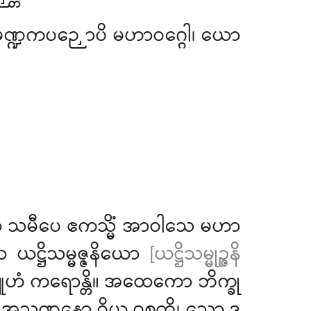
မေဏ္ဍကပဉှောပိ မဟာဝဂ္ဂေါ၊ ယော
သမီပေ ဧကသ္မိံ အာဝါသေ မဟာ
 ယဋ္ဌိသမ္မဇ္ဇနိယော
[ယဋ္ဌိသမ္မုဉ္ဇနိ
ဗျူဟံ ကရောန္တိ။ အထေကော ဘိက္ခု