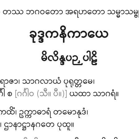
ာ တဿ ဘဂဝတော အရဟတော သမ္မာသမ္ဗု
ခုဒ္ဒကနိကာယေ
မိလိန္ဒပဉှပါဠိ
ရာဇာ၊ သာဂလာယံ ပုရုတ္တမေ၊
္ဂါ စ
[ဂင်္ဂါဝ (သီ။ ပီ။)]
ယထာ သာဂရံ။
ထိံ၊ ဥက္ကာဓာရံ တမောနုဒံ၊
ေ၊ ဌာနာဋ္ဌာနဂတေ ပုထူ။