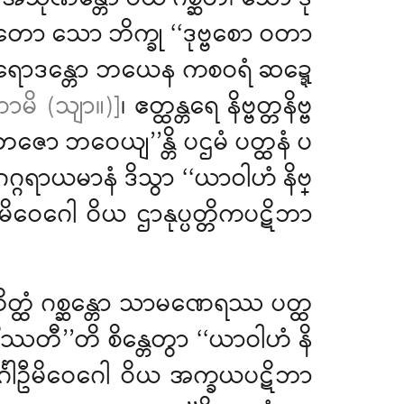
ုဏန္တော ဝိယ ဂစ္ဆတိ၊ သော ဒု
ာ သော ဘိက္ခု ‘‘ဒုဗ္ဗစော ဝတာ
ောဒန္တော ဘယေန ကစဝရံ ဆဍ္ဍေ
ဏာမိ (သျာ။)]
၊ ဧတ္ထန္တရေ နိဗ္ဗတ္တနိဗ္ဗ
 ဘဝေယျ’’န္တိ ပဌမံ ပတ္ထနံ ပ
ဂဂ္ဂရာယမာနံ ဒိသွာ ‘‘ယာဝါဟံ နိဗ္
ယံ ဦမိဝေဂေါ ဝိယ ဌာနုပ္ပတ္တိကပဋိဘာ
ါတိတ္ထံ ဂစ္ဆန္တော သာမဏေရဿ ပတ္ထ
ဿတီ’’တိ စိန္တေတွာ ‘‘ယာဝါဟံ နိ
ယံ ဂင်္ဂါဦမိဝေဂေါ ဝိယ အက္ခယပဋိဘာ