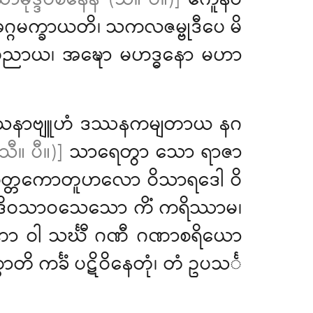
သာမုဒ္ဒဝစနေန (သီ။ ပီ။)]
ဧကူနဝီ
ဂ္ဂမက္ခာယတိ၊ သကလဇမ္ဗုဒီပေ မိ
ပညာယ၊ အဍ္ဎော မဟဒ္ဓနော မဟာ
လဂ္ဂသေနာဗျူဟံ ဒဿနကမျတာယ နဂ
။ ပီ။)]
သာရေတွာ သော ရာဇာ
စိတ္တကောတူဟလော ဝိသာရဒေါ ဝိ
ဝ ဒိဝသာဝသေသော ကိံ ကရိဿာမ၊
ော ဝါ သင်္ဃီ ဂဏီ ဂဏာစရိယော
တိ ကင်္ခံ ပဋိဝိနေတုံ၊ တံ ဥပသင်္