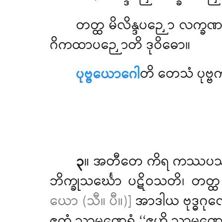
တတ္ထ မိလိန္ဒပဉှော လက္ခဏ
ဂိကထာပဉှောတိ ဒုဝိဓော။
ပုဗ္ဗယောဂေါ
တိ တေသံ ပုဗ္ဗကမ
၃
။ အတီတေ
ကိရ ကဿပဿ ဘ
ဘိက္ခုသင်္ဃော ပဋိဝသတိ၊ တတ္ထ 
ယော (သီ။ ပီ။)]
အာဒါယ ဗုဒ္ဓဂုဏေ