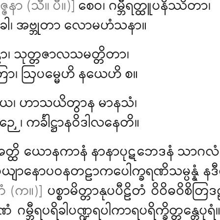
္ဇနာ (သီ။ ပီ။)]
စေဝ၊ ဂမ္ဘီရတ္ထူပနိဿိတာ၊
ုခါ၊ အဗ္ဘုတာ လောမဟံသနာ။
ှာ၊ သုတ္တဇာလသမတ္တိတာ၊
ာ၊ ဩပမ္မေဟိ နယေဟိ စ။
ယ၊ ဟာသယိတွာန မာနသံ၊
၊ ကင်္ခါဋ္ဌာနဝိဒါလနေတိ။
္ထိ ယောနကာနံ နာနာပုဋဘေဒနံ သာဂလံ 
ယျာနောပဝနတဠာကပေါက္ခရဏိသမ္ပန္နံ န
ထိကံ (က။)]
ပစ္စာမိတ္တာနုပပီဠိတံ ဝိဝိဓဝိစိတ
မ္ဘီရပရိခါပဏ္ဍရပါကာရပရိက္ခိတ္တန္တေပုရံ။