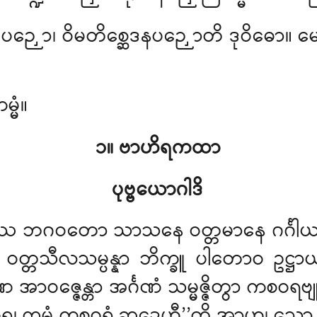
ပဉှော၊ ဝိမတိစ္ဆေဒနပဉှောတိ ဒုဝိဓော။ 
္မံ။
၁။ ဗာဟိရကထာ
ပုဗ္ဗယောဂါဒိ
ဂဝတော သာသနေ ဝတ္တမာနေ ဂင်္ဂါယ 
ဝတ္တသီလသမ္ပန္နာ ဘိက္ခူ ပါတောဝ ဥဋ္ဌာယ
 အာဝဇ္ဇေန္တာ အင်္ဂဏံ သမ္မဇ္ဇိတွာ ကစဝရ