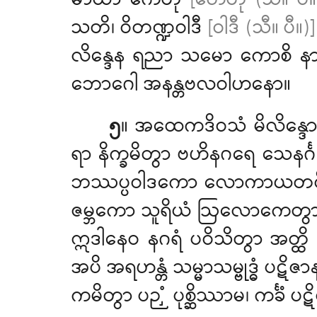
မာယာ ကေတု
[ဟေတု (သီ။ ပီ။
သတိ၊ ဝိတဏ္ဍဝါဒီ
[ဝါဒီ (သီ။ ပီ။)]
လိန္ဒေန ရညာ သမော ကောစိ န
ဘောဂေါ အနန္တဗလဝါဟနော။
၅
။ အထေကဒိဝသံ မိလိန္ဒေ
ရာ နိက္ခမိတွာ ဗဟိနဂရေ သေနင
ဘဿပ္ပဝါဒကော လောကာယတဝ
ဇမ္ဘကော သူရိယံ ဩလောကေတွာ
ဣဒါနေဝ နဂရံ ပဝိသိတွာ အတ္ထ
အပိ အရဟန္တံ သမ္မာသမ္ဗုဒ္ဓံ ပဋိဇ
ကမိတွာ ပဉှံ ပုစ္ဆိဿာမ၊ ကင်္ခံ 