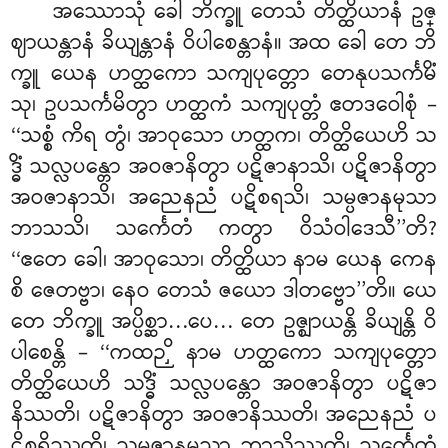
အဿောသုံ ခေါ ဘိက္ခူ တေသံ တိတ္ထိယာနံ ဥဇ္
ဈာယန္တာနံ ခိယျန္တာနံ ဝိပါစေန္တာနံ။ အထ ခေါ တေ ဘိ
က္ခူ ယေန ဟတ္ထကော သကျပုတ္တော တေနုပသင်္ကမိံ
သု၊ ဥပသင်္ကမိတွာ ဟတ္ထကံ သကျပုတ္တံ ဧတဒဝေါစုံ –
‘‘သစ္စံ ကိရ တွံ၊ အာဝုသော ဟတ္ထက၊ တိတ္ထိယေဟိ သ
ဒ္ဓိံ သလ္လပန္တော အဝဇာနိတွာ ပဋိဇာနာသိ၊ ပဋိဇာနိတွာ
အဝဇာနာသိ၊ အညေနညံ ပဋိစရသိ၊ သမ္ပဇာနမုသာ
ဘာသသိ၊ သင်္ကေတံ ကတွာ ဝိသံဝါဒေသီ’’တိ?
‘‘ဧတေ ခေါ၊ အာဝုသော၊ တိတ္ထိယာ
နာမ ယေန ကေန
စိ ဇေတဗ္ဗာ၊ နေဝ တေသံ ဇယော
ဒါတဗ္ဗော’’တိ။ ယေ
တေ ဘိက္ခူ အပ္ပိစ္ဆာ…ပေ… တေ ဥဇ္ဈာယန္တိ ခိယျန္တိ ဝိ
ပါစေန္တိ – ‘‘ကထဉှိ နာမ ဟတ္ထကော သကျပုတ္တော
တိတ္ထိယေဟိ သဒ္ဓိံ သလ္လပန္တော အဝဇာနိတွာ ပဋိဇာ
နိဿတိ၊ ပဋိဇာနိတွာ
အဝဇာနိဿတိ၊ အညေနညံ ပ
ဋိစရိဿတိ၊ သမ္ပဇာနမုသာ ဘာသိဿတိ၊ သင်္ကေတံ