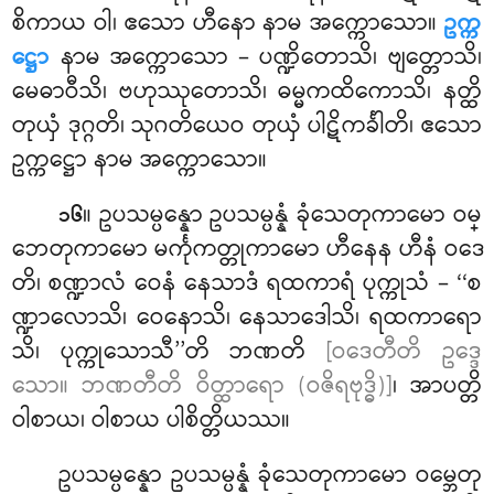
စိကာယ ဝါ၊ ဧသော ဟီနော နာမ အက္ကောသော။
ဥက္က
ဋ္ဌော
နာမ အက္ကောသော – ပဏ္ဍိတောသိ၊ ဗျတ္တောသိ
၊
မေဓာဝီသိ၊ ဗဟုဿုတောသိ၊ ဓမ္မကထိကောသိ၊ နတ္ထိ
တုယှံ ဒုဂ္ဂတိ၊ သုဂတိယေဝ တုယှံ ပါဋိကင်္ခါတိ၊ ဧသော
ဥက္ကဋ္ဌော နာမ အက္ကောသော။
။ ဥပသမ္ပန္နော ဥပသမ္ပန္နံ ခုံသေတုကာမော ဝမ္
၁၆
ဘေတုကာမော မင်္ကုကတ္တုကာမော ဟီနေန ဟီနံ ဝဒေ
တိ၊ စဏ္ဍာလံ ဝေနံ နေသာဒံ ရထကာရံ ပုက္ကုသံ – ‘‘စ
ဏ္ဍာလောသိ၊ ဝေနောသိ၊ နေသာဒေါသိ၊ ရထကာရော
သိ၊ ပုက္ကုသောသီ’’တိ ဘဏတိ
[ဝဒေတီတိ ဥဒ္ဒေ
သော။ ဘဏတီတိ ဝိတ္ထာရော (ဝဇိရဗုဒ္ဓိ)]
၊ အာပတ္တိ
ဝါစာယ၊ ဝါစာယ ပါစိတ္တိယဿ။
ဥပသမ္ပန္နော
ဥပသမ္ပန္နံ ခုံသေတုကာမော ဝမ္ဘေတု