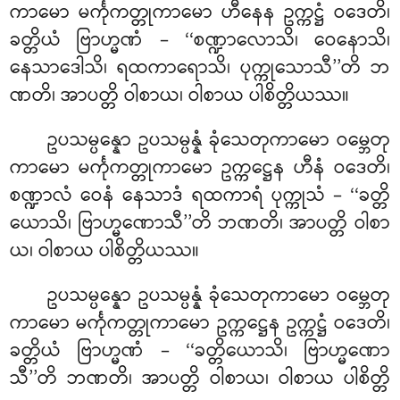
ကာမော မင်္ကုကတ္တုကာမော ဟီနေန ဥက္ကဋ္ဌံ ဝဒေတိ၊
ခတ္တိယံ ဗြာဟ္မဏံ – ‘‘စဏ္ဍာလောသိ၊ ဝေနောသိ၊
နေသာဒေါသိ၊ ရထကာရောသိ၊ ပုက္ကုသောသီ’’တိ ဘ
ဏတိ၊ အာပတ္တိ ဝါစာယ၊ ဝါစာယ ပါစိတ္တိယဿ။
ဥပသမ္ပန္နော ဥပသမ္ပန္နံ ခုံသေတုကာမော ဝမ္ဘေတု
ကာမော မင်္ကုကတ္တုကာမော ဥက္ကဋ္ဌေန ဟီနံ ဝဒေတိ၊
စဏ္ဍာလံ ဝေနံ နေသာဒံ ရထကာရံ ပုက္ကုသံ – ‘‘ခတ္တိ
ယောသိ၊ ဗြာဟ္မဏောသီ’’တိ ဘဏတိ၊ အာပတ္တိ ဝါစာ
ယ၊ ဝါစာယ ပါစိတ္တိယဿ။
ဥပသမ္ပန္နော ဥပသမ္ပန္နံ ခုံသေတုကာမော ဝမ္ဘေတု
ကာမော မင်္ကုကတ္တုကာမော ဥက္ကဋ္ဌေန ဥက္ကဋ္ဌံ ဝဒေတိ၊
ခတ္တိယံ ဗြာဟ္မဏံ – ‘‘ခတ္တိယောသိ၊
ဗြာဟ္မဏော
သီ’’တိ ဘဏတိ၊ အာပတ္တိ ဝါစာယ၊ ဝါစာယ ပါစိတ္တိ