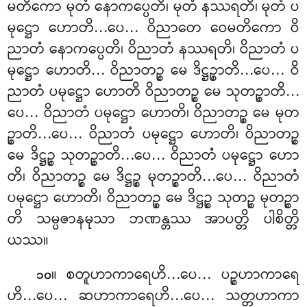
မတိကော မုတံ နောကပ္ပေတိ၊ မုတံ နဿရတိ၊ မုတံ ပ
မုဋ္ဌော ဟောတိ…ပေ… ဝိညာတေ ဝေမတိကော ဝိ
ညာတံ နောကပ္ပေတိ၊ ဝိညာတံ နဿရတိ၊ ဝိညာတံ ပ
မုဋ္ဌော ဟောတိ… ဝိညာတဉ္စ မေ ဒိဋ္ဌဉ္စာတိ…ပေ… ဝိ
ညာတံ ပမုဋ္ဌော ဟောတိ ဝိညာတဉ္စ မေ သုတဉ္စာတိ…
ပေ… ဝိညာတံ ပမုဋ္ဌော ဟောတိ၊ ဝိညာတဉ္စ မေ မုတ
ဉ္စာတိ…ပေ… ဝိညာတံ ပမုဋ္ဌော ဟောတိ၊ ဝိညာတဉ္စ
မေ ဒိဋ္ဌဉ္စ သုတဉ္စာတိ…ပေ… ဝိညာတံ ပမုဋ္ဌော
ဟော
တိ၊ ဝိညာတဉ္စ မေ ဒိဋ္ဌဉ္စ မုတဉ္စာတိ…ပေ… ဝိညာတံ
ပမုဋ္ဌော ဟောတိ၊ ဝိညာတဉ္စ မေ ဒိဋ္ဌဉ္စ သုတဉ္စ မုတဉ္စာ
တိ သမ္ပဇာနမုသာ ဘဏန္တဿ အာပတ္တိ ပါစိတ္တိ
ယဿ။
။ စတူဟာကာရေဟိ…ပေ… ပဉ္စဟာကာရေ
၁၀
ဟိ…ပေ… ဆဟာကာရေဟိ…ပေ… သတ္တဟာကာ