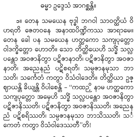
ဓမ္မာ ဥဒ္ဒေသံ အာဂစ္ဆန္တိ။
။ တေန
သမယေန ဗုဒ္ဓါ ဘဂဝါ သာဝတ္ထိယံ ဝိ
၁
ဟရတိ ဇေတဝနေ အနာထပိဏ္ဍိကဿ အာရာမေ။
တေန ခေါ ပန သမယေန ဟတ္ထကော သကျပုတ္တော
ဝါဒက္ခိတ္တော ဟောတိ။ သော တိတ္ထိယေဟိ သဒ္ဓိံ သလ္လ
ပန္တော
အဝဇာနိတွာ ပဋိဇာနာတိ၊ ပဋိဇာနိတွာ အဝဇာ
နာတိ၊ အညေနညံ ပဋိစရတိ၊ သမ္ပဇာနမုသာ ဘာ
သတိ၊ သင်္ကေတံ ကတွာ ဝိသံဝါဒေတိ။ တိတ္ထိယာ ဥဇ္
ဈာယန္တိ ခိယျန္တိ ဝိပါစေန္တိ – ‘‘ကထဉှိ နာမ ဟတ္ထကော
သကျပုတ္တော အမှေဟိ သဒ္ဓိံ သလ္လပန္တော အဝဇာနိတွာ
ပဋိဇာနိဿတိ၊ ပဋိဇာနိတွာ အဝဇာနိဿတိ၊ အညေန
ညံ ပဋိစရိဿတိ၊ သမ္ပဇာနမုသာ ဘာသိဿတိ၊ သင်္
ကေတံ ကတွာ ဝိသံဝါဒေဿတီ’’တိ!