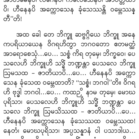
အာဗာဓေနပိ၊ လိင်္ဂေနပိ၊ ကိလေသေနပိ၊ အာပတ္တိယာ
ပိ၊ ဟီနေနပိ အက္ကောသေန ခုံသေဿန္တိ ဝမ္ဘေဿန္
တီ’’တိ!
အထ ခေါ တေ ဘိက္ခူ ဆဗ္ဗဂ္ဂိယေ ဘိက္ခူ အနေ
ကပရိယာယေန ဝိဂရဟိတွာ ဘဂဝတော ဧတမတ္ထံ
အာရောစေသုံ…ပေ… သစ္စံ ကိရ တုမှေ၊ ဘိက္ခဝေ၊ ပေ
သလေဟိ
ဘိက္ခူဟိ သဒ္ဓိံ ဘဏ္ဍန္တာ ပေသလေ ဘိက္ခူ
ဩမသထ – ဇာတိယာပိ…ပေ… ဟီနေနပိ အက္ကော
သေန ခုံသေထ ဝမ္ဘေထာတိ? ‘‘သစ္စံ၊ ဘဂဝါ’’တိ။ ဝိဂရ
ဟိ ဗုဒ္ဓါ ဘဂဝါ…ပေ… ကထဉှိ နာမ တုမှေ၊ မောဃ
ပုရိသာ၊ ပေသလေဟိ ဘိက္ခူဟိ သဒ္ဓိံ ဘဏ္ဍန္တာ ပေ
သလေ ဘိက္ခူ ဩမသိဿထ – ဇာတိယာပိ…ပေ…
ဟီနေနပိ အက္ကောသေန ခုံသေဿထ ဝမ္ဘေဿထ
!
နေတံ၊ မောဃပုရိသာ၊ အပ္ပသန္နာနံ ဝါ ပသာဒါယ…