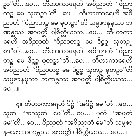
ဉ္စာ’’တိ…ပေ… တီဟာကာရေဟိ အဝိညာတံ ‘‘ဝိညာ
တဉ္စ မေ သုတဉ္စာ’’တိ…ပေ… တီဟာကာရေဟိ အဝိ
ညာတံ ‘‘ဝိညာတဉ္စ မေ မုတဉ္စာ’’တိ သမ္ပဇာနမုသာ ဘ
ဏန္တဿ အာပတ္တိ ပါစိတ္တိယဿ…ပေ… တီဟာကာ
ရေဟိ အဝိညာတံ ‘‘ဝိညာတဉ္စ မေ ဒိဋ္ဌဉ္စ သုတဉ္
စာ’’တိ…ပေ… တီဟာကာရေဟိ အဝိညာတံ ‘‘ဝိညာ
တဉ္စ မေ ဒိဋ္ဌဉ္စ မုတဉ္စာ’’တိ…ပေ… တီဟာကာရေဟိ
အဝိညာတံ ‘‘ဝိညာတဉ္စ မေ ဒိဋ္ဌဉ္စ သုတဉ္စ မုတဉ္စာ’’တိ
သမ္ပဇာနမုသာ ဘဏန္တဿ အာပတ္တိ
ပါစိတ္တိယဿ…
ပေ…။
။ တီဟာကာရေဟိ ဒိဋ္ဌံ ‘‘အဒိဋ္ဌံ မေ’’တိ…ပေ…
၇
သုတံ ‘‘အဿုတံ မေ’’တိ…ပေ… မုတံ ‘‘အမုတံ
မေ’’တိ…ပေ… ဝိညာတံ ‘‘အဝိညာတံ မေ’’တိ သမ္ပဇာ
နမုသာ ဘဏန္တဿ အာပတ္တိ ပါစိတ္တိယဿ…ပေ…။