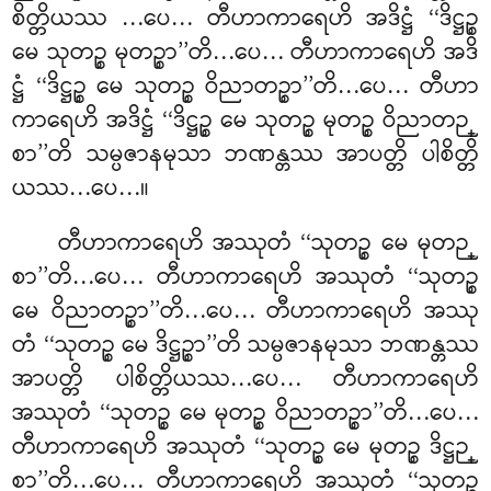
စိတ္တိယဿ
…ပေ… တီဟာကာရေဟိ အဒိဋ္ဌံ ‘‘ဒိဋ္ဌဉ္စ
မေ သုတဉ္စ မုတဉ္စာ’’တိ…ပေ… တီဟာကာရေဟိ အဒိ
ဋ္ဌံ ‘‘ဒိဋ္ဌဉ္စ မေ သုတဉ္စ ဝိညာတဉ္စာ’’တိ…ပေ… တီဟာ
ကာရေဟိ အဒိဋ္ဌံ ‘‘ဒိဋ္ဌဉ္စ မေ သုတဉ္စ မုတဉ္စ ဝိညာတဉ္
စာ’’တိ သမ္ပဇာနမုသာ ဘဏန္တဿ အာပတ္တိ ပါစိတ္တိ
ယဿ…ပေ…။
တီဟာကာရေဟိ အဿုတံ ‘‘သုတဉ္စ မေ မုတဉ္
စာ’’တိ…ပေ… တီဟာကာရေဟိ အဿုတံ ‘‘သုတဉ္စ
မေ ဝိညာတဉ္စာ’’တိ…ပေ… တီဟာကာရေဟိ အဿု
တံ ‘‘သုတဉ္စ မေ ဒိဋ္ဌဉ္စာ’’တိ သမ္ပဇာနမုသာ ဘဏန္တဿ
အာပတ္တိ ပါစိတ္တိယဿ…ပေ… တီဟာကာရေဟိ
အဿုတံ ‘‘သုတဉ္စ မေ မုတဉ္စ ဝိညာတဉ္စာ’’တိ…ပေ…
တီဟာကာရေဟိ အဿုတံ ‘‘သုတဉ္စ မေ မုတဉ္စ ဒိဋ္ဌဉ္
စာ’’တိ…ပေ… တီဟာကာရေဟိ အဿုတံ ‘‘သုတဉ္စ