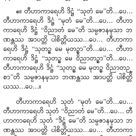
။ တီဟာကာရေဟိ ဒိဋ္ဌံ ‘‘သုတံ မေ’’တိ…ပေ…
၈
တီဟာကာရေဟိ ဒိဋ္ဌံ ‘‘မုတံ
မေ’’တိ…ပေ… တီဟာ
ကာရေဟိ ဒိဋ္ဌံ ‘‘ဝိညာတံ မေ’’တိ သမ္ပဇာနမုသာ ဘ
ဏန္တဿ အာပတ္တိ
ပါစိတ္တိယဿ…ပေ… တီဟာကာ
ရေဟိ ဒိဋ္ဌံ ‘‘သုတဉ္စ မေ မုတဉ္စာ’’တိ…ပေ… တီဟာ
ကာရေဟိ ဒိဋ္ဌံ ‘‘သုတဉ္စ မေ ဝိညာတဉ္စာ’’တိ…ပေ…
တီဟာကာရေဟိ ဒိဋ္ဌံ ‘‘သုတဉ္စ မေ မုတဉ္စ
ဝိညာတဉ္
စာ’’တိ သမ္ပဇာနမုသာ ဘဏန္တဿ အာပတ္တိ ပါစိတ္တိ
ယဿ…ပေ…။
တီဟာကာရေဟိ သုတံ ‘‘မုတံ မေ’’တိ…ပေ…
တီဟာကာရေဟိ သုတံ ‘‘ဝိညာတံ မေ’’တိ…ပေ… တီ
ဟာကာရေဟိ သုတံ ‘‘ဒိဋ္ဌံ မေ’’တိ သမ္ပဇာနမုသာ ဘ
ဏန္တဿ အာပတ္တိ ပါစိတ္တိယဿ…ပေ… တီဟာကာ