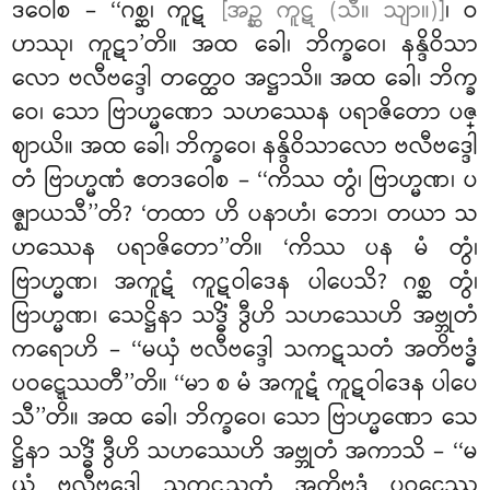
ဒဝေါစ – ‘‘ဂစ္ဆ၊ ကူဋ
[အဉ္ဆ ကူဋ (သီ။ သျာ။)]
၊ ဝ
ဟဿု၊ ကူဋာ’တိ။ အထ ခေါ၊ ဘိက္ခဝေ၊ နန္ဒိဝိသာ
လော ဗလီဗဒ္ဒေါ တတ္ထေဝ အဋ္ဌာသိ။ အထ ခေါ၊ ဘိက္ခ
ဝေ၊ သော ဗြာဟ္မဏော သဟဿေန ပရာဇိတော ပဇ္
ဈာယိ။ အထ ခေါ၊ ဘိက္ခဝေ၊ နန္ဒိဝိသာလော ဗလီဗဒ္ဒေါ
တံ ဗြာဟ္မဏံ ဧတဒဝေါစ – ‘‘ကိဿ တွံ၊ ဗြာဟ္မဏ၊ ပ
ဇ္ဈာယသီ’’တိ? ‘တထာ ဟိ ပနာဟံ၊ ဘော၊ တယာ သ
ဟဿေန ပရာဇိတော’’တိ။ ‘ကိဿ ပန မံ တွံ၊
ဗြာဟ္မဏ၊ အကူဋံ ကူဋဝါဒေန ပါပေသိ? ဂစ္ဆ တွံ၊
ဗြာဟ္မဏ၊ သေဋ္ဌိနာ သဒ္ဓိံ ဒွီဟိ သဟဿေဟိ အဗ္ဘုတံ
ကရောဟိ – ‘‘မယှံ ဗလီဗဒ္ဒေါ သကဋသတံ အတိဗဒ္ဓံ
ပဝဋ္ဋေဿတီ’’တိ။ ‘‘မာ စ မံ အကူဋံ ကူဋဝါဒေန ပါပေ
သီ’’တိ။ အထ ခေါ၊ ဘိက္ခဝေ၊ သော ဗြာဟ္မဏော သေ
ဋ္ဌိနာ
သဒ္ဓိံ ဒွီဟိ သဟဿေဟိ အဗ္ဘုတံ အကာသိ – ‘‘မ
ယှံ ဗလီဗဒ္ဒေါ သကဋသတံ အတိဗဒ္ဓံ ပဝဋ္ဋေဿ