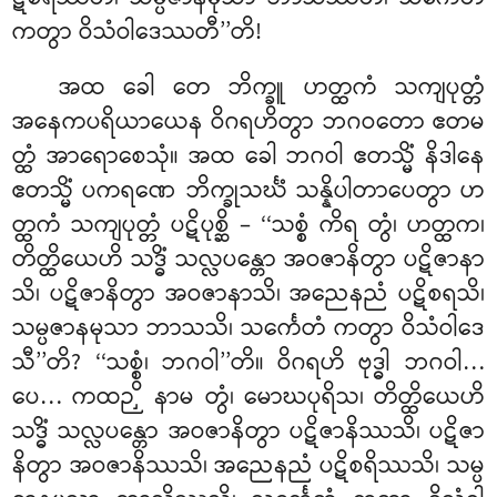
ကတွာ ဝိသံဝါဒေဿတီ’’တိ!
အထ ခေါ တေ ဘိက္ခူ ဟတ္ထကံ သကျပုတ္တံ
အနေကပရိယာယေန ဝိဂရဟိတွာ ဘဂဝတော ဧတမ
တ္ထံ အာရောစေသုံ။ အထ ခေါ ဘဂဝါ ဧတသ္မိံ နိဒါနေ
ဧတသ္မိံ ပကရဏေ ဘိက္ခုသင်္ဃံ သန္နိပါတာပေတွာ ဟ
တ္ထကံ သကျပုတ္တံ ပဋိပုစ္ဆိ – ‘‘သစ္စံ ကိရ တွံ၊ ဟတ္ထက၊
တိတ္ထိယေဟိ သဒ္ဓိံ သလ္လပန္တော အဝဇာနိတွာ ပဋိဇာနာ
သိ၊ ပဋိဇာနိတွာ အဝဇာနာသိ၊ အညေနညံ ပဋိစရသိ၊
သမ္ပဇာနမုသာ ဘာသသိ၊ သင်္ကေတံ ကတွာ ဝိသံဝါဒေ
သီ’’တိ? ‘‘သစ္စံ၊ ဘဂဝါ’’တိ။ ဝိဂရဟိ ဗုဒ္ဓါ ဘဂဝါ…
ပေ… ကထဉှိ နာမ တွံ၊ မောဃပုရိသ၊ တိတ္ထိယေဟိ
သဒ္ဓိံ သလ္လပန္တော အဝဇာနိတွာ ပဋိဇာနိဿသိ၊ ပဋိဇာ
နိတွာ အဝဇာနိဿသိ၊ အညေနညံ ပဋိစရိဿသိ၊ သမ္ပ