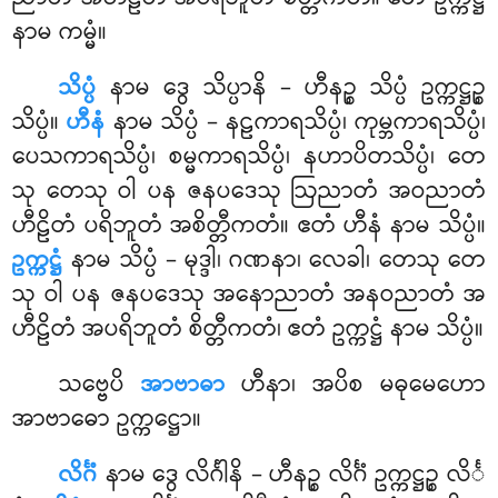
နာမ ကမ္မံ။
သိပ္ပံ
နာမ ဒွေ သိပ္ပာနိ – ဟီနဉ္စ သိပ္ပံ ဥက္ကဋ္ဌဉ္စ
သိပ္ပံ
။
ဟီနံ
နာမ သိပ္ပံ – နဠကာရသိပ္ပံ၊ ကုမ္ဘကာရသိပ္ပံ၊
ပေသကာရသိပ္ပံ၊ စမ္မကာရသိပ္ပံ၊ နဟာပိတသိပ္ပံ၊ တေ
သု တေသု ဝါ ပန ဇနပဒေသု ဩညာတံ အဝညာတံ
ဟီဠိတံ ပရိဘူတံ အစိတ္တီကတံ။ ဧတံ ဟီနံ နာမ သိပ္ပံ။
ဥက္ကဋ္ဌံ
နာမ သိပ္ပံ – မုဒ္ဒါ၊ ဂဏနာ၊ လေခါ၊ တေသု တေ
သု ဝါ ပန ဇနပဒေသု အနောညာတံ အနဝညာတံ အ
ဟီဠိတံ အပရိဘူတံ စိတ္တီကတံ၊ ဧတံ ဥက္ကဋ္ဌံ နာမ သိပ္ပံ။
သဗ္ဗေပိ
အာဗာဓာ
ဟီနာ၊ အပိစ မဓုမေဟော
အာဗာဓော ဥက္ကဋ္ဌော။
လိင်္ဂံ
နာမ ဒွေ လိင်္ဂါနိ – ဟီနဉ္စ လိင်္ဂံ ဥက္ကဋ္ဌဉ္စ လိင်္