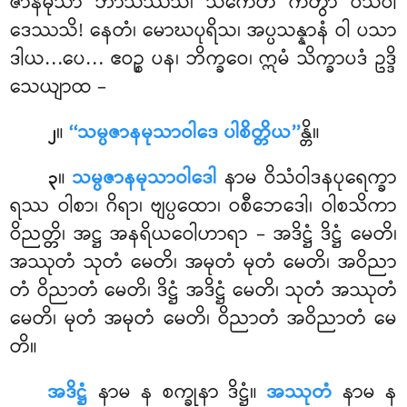
ဇာနမုသာ ဘာသိဿသိ၊ သင်္ကေတံ ကတွာ ဝိသံဝါ
ဒေဿသိ! နေတံ၊ မောဃပုရိသ၊ အပ္ပသန္နာနံ ဝါ ပသာ
ဒါယ…ပေ… ဧဝဉ္စ ပန၊ ဘိက္ခဝေ၊ ဣမံ သိက္ခာပဒံ ဥဒ္ဒိ
သေယျာထ –
။
‘‘သမ္ပဇာနမုသာဝါဒေ ပါစိတ္တိယ’’
န္တိ။
၂
။
သမ္ပဇာနမုသာဝါဒေါ
နာမ ဝိသံဝါဒနပုရေက္ခာ
၃
ရဿ ဝါစာ၊ ဂိရာ၊ ဗျပ္ပထော၊ ဝစီဘေဒေါ၊ ဝါစသိကာ
ဝိညတ္တိ၊ အဋ္ဌ အနရိယဝေါဟာရာ – အဒိဋ္ဌံ ဒိဋ္ဌံ မေတိ၊
အဿုတံ သုတံ မေတိ၊ အမုတံ မုတံ
မေတိ၊ အဝိညာ
တံ ဝိညာတံ မေတိ၊ ဒိဋ္ဌံ အဒိဋ္ဌံ မေတိ၊ သုတံ အဿုတံ
မေတိ
၊ မုတံ အမုတံ မေတိ၊ ဝိညာတံ အဝိညာတံ မေ
တိ။
အဒိဋ္ဌံ
နာမ န စက္ခုနာ ဒိဋ္ဌံ။
အဿုတံ
နာမ န