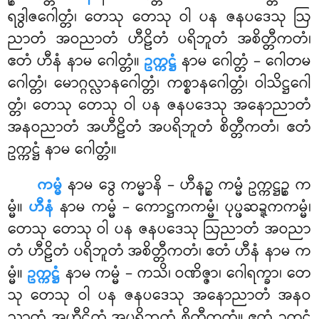
ရဒွါဇဂေါတ္တံ၊ တေသု တေသု ဝါ ပန ဇနပဒေသု ဩ
ညာတံ အဝညာတံ ဟီဠိတံ ပရိဘူတံ
အစိတ္တီကတံ၊
ဧတံ ဟီနံ နာမ ဂေါတ္တံ။
ဥက္ကဋ္ဌံ
နာမ ဂေါတ္တံ – ဂေါတမ
ဂေါတ္တံ၊ မောဂ္ဂလ္လာနဂေါတ္တံ၊ ကစ္စာနဂေါတ္တံ၊ ဝါသိဋ္ဌဂေါ
တ္တံ၊ တေသု တေသု ဝါ ပန ဇနပဒေသု အနောညာတံ
အနဝညာတံ အဟီဠိတံ အပရိဘူတံ စိတ္တီကတံ၊ ဧတံ
ဥက္ကဋ္ဌံ နာမ ဂေါတ္တံ။
ကမ္မံ
နာမ ဒွေ ကမ္မာနိ – ဟီနဉ္စ ကမ္မံ ဥက္ကဋ္ဌဉ္စ က
မ္မံ။
ဟီနံ
နာမ ကမ္မံ – ကောဋ္ဌကကမ္မံ၊ ပုပ္ဖဆဍ္ဍကကမ္မံ၊
တေသု တေသု ဝါ ပန ဇနပဒေသု ဩညာတံ အဝညာ
တံ ဟီဠိတံ ပရိဘူတံ အစိတ္တီကတံ၊ ဧတံ ဟီနံ နာမ က
မ္မံ။
ဥက္ကဋ္ဌံ
နာမ ကမ္မံ – ကသိ၊
ဝဏိဇ္ဇာ၊ ဂေါရက္ခာ၊ တေ
သု တေသု ဝါ ပန ဇနပဒေသု အနောညာတံ အနဝ
ညာတံ အဟီဠိတံ အပရိဘူတံ စိတ္တီကတံ။ ဧတံ ဥက္ကဋ္ဌံ