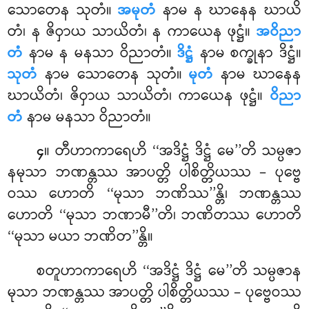
သောတေန သုတံ။
အမုတံ
နာမ န ဃာနေန ဃာယိ
တံ၊ န ဇိဝှာယ သာယိတံ၊ န ကာယေန ဖုဋ္ဌံ။
အဝိညာ
တံ
နာမ န မနသာ ဝိညာတံ။
ဒိဋ္ဌံ
နာမ စက္ခုနာ ဒိဋ္ဌံ။
သုတံ
နာမ သောတေန သုတံ။
မုတံ
နာမ ဃာနေန
ဃာယိတံ၊ ဇိဝှာယ သာယိတံ၊ ကာယေန ဖုဋ္ဌံ။
ဝိညာ
တံ
နာမ မနသာ ဝိညာတံ။
။ တီဟာကာရေဟိ ‘‘အဒိဋ္ဌံ ဒိဋ္ဌံ မေ’’တိ သမ္ပဇာ
၄
နမုသာ ဘဏန္တဿ အာပတ္တိ ပါစိတ္တိယဿ – ပုဗ္ဗေ
ဝဿ ဟောတိ ‘‘မုသာ ဘဏိဿ’’န္တိ၊ ဘဏန္တဿ
ဟောတိ ‘‘မုသာ ဘဏာမီ’’တိ၊ ဘဏိတဿ ဟောတိ
‘‘မုသာ မယာ ဘဏိတ’’န္တိ။
စတူဟာကာရေဟိ
‘‘အဒိဋ္ဌံ ဒိဋ္ဌံ မေ’’တိ သမ္ပဇာန
မုသာ ဘဏန္တဿ အာပတ္တိ ပါစိတ္တိယဿ – ပုဗ္ဗေဝဿ