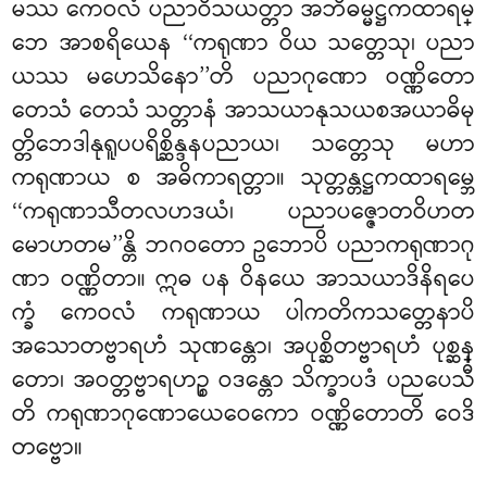
မဿ ကေဝလံ ပညာဝိသယတ္တာ အဘိဓမ္မဋ္ဌကထာရမ္
ဘေ အာစရိယေန ‘‘ကရုဏာ ဝိယ သတ္တေသု၊ ပညာ
ယဿ မဟေသိနော’’တိ ပညာဂုဏော ဝဏ္ဏိတော
တေသံ တေသံ သတ္တာနံ အာသယာနုသယစအယာဓိမု
တ္တိဘေဒါနုရူပပရိစ္ဆိန္ဒနပညာယ၊ သတ္တေသု မဟာ
ကရုဏာယ စ အဓိကာရတ္တာ။ သုတ္တန္တဋ္ဌကထာရမ္ဘေ
‘‘ကရုဏာသီတလဟဒယံ၊ ပညာပဇ္ဇောတဝိဟတ
မောဟတမ’’န္တိ ဘဂဝတော ဥဘောပိ ပညာကရုဏာဂု
ဏာ ဝဏ္ဏိတာ။ ဣဓ ပန ဝိနယေ အာသယာဒိနိရပေ
က္ခံ ကေဝလံ ကရုဏာယ ပါကတိကသတ္တေနာပိ
အသောတဗ္ဗာရဟံ သုဏန္တော၊ အပုစ္ဆိတဗ္ဗာရဟံ ပုစ္ဆန္
တော၊ အဝတ္တဗ္ဗာရဟဉ္စ ဝဒန္တော သိက္ခာပဒံ ပညပေသီ
တိ ကရုဏာဂုဏောယေဝေကော ဝဏ္ဏိတောတိ ဝေဒိ
တဗ္ဗော။