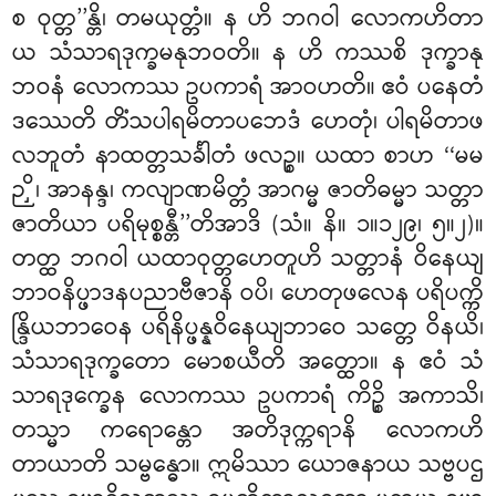
စ ဝုတ္တ’’န္တိ၊ တမယုတ္တံ။ န ဟိ ဘဂဝါ လောကဟိတာ
ယ သံသာရဒုက္ခမနုဘဝတိ။ န ဟိ ကဿစိ ဒုက္ခာနု
ဘဝနံ လောကဿ ဥပကာရံ အာဝဟတိ။ ဧဝံ ပနေတံ
ဒဿေတိ တိံသပါရမိတာပဘေဒံ ဟေတုံ၊ ပါရမိတာဖ
လဘူတံ နာထတ္တသင်္ခါတံ ဖလဉ္စ။ ယထာ စာဟ ‘‘မမ
ဉှိ၊ အာနန္ဒ၊ ကလျာဏမိတ္တံ အာဂမ္မ ဇာတိဓမ္မာ သတ္တာ
ဇာတိယာ ပရိမုစ္စန္တီ’’တိအာဒိ (သံ။ နိ။ ၁။၁၂၉၊ ၅။၂)။
တတ္ထ ဘဂဝါ ယထာဝုတ္တဟေတူဟိ သတ္တာနံ ဝိနေယျ
ဘာဝနိပ္ဖာဒနပညာဗီဇာနိ ဝပိ၊ ဟေတုဖလေန ပရိပက္ကိ
န္ဒြိယဘာဝေန ပရိနိပ္ဖန္နဝိနေယျဘာဝေ သတ္တေ ဝိနယိ၊
သံသာရဒုက္ခတော မောစယီတိ အတ္ထော။ န ဧဝံ သံ
သာရဒုက္ခေန လောကဿ ဥပကာရံ ကိဉ္စိ အကာသိ၊
တသ္မာ ကရောန္တော အတိဒုက္ကရာနိ လောကဟိ
တာယာတိ သမ္ဗန္ဓော။ ဣမိဿာ ယောဇနာယ သဗ္ဗပဌ