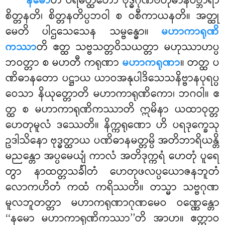
နမော
တိ ပရမတ္ထတော ဗုဒ္ဓဂုဏဗဟုမာနပဗ္ဘာရာ
စိတ္တနတိ၊ စိတ္တနတိပ္ပဘဝါ စ ဝစီကာယနတိ။ အတ္ထု
မေတိ ပါဌသေသေန သမ္ဗန္ဓော။
မဟာကာရုဏိ
ကဿာ
တိ ဧတ္ထ သဗ္ဗသတ္တဝိသယတ္တာ မဟုဿာဟပ္ပ
ဘဝတ္တာ စ မဟတီ ကရုဏာ
မဟာကရုဏာ
။ တတ္ထ ပ
ဏိဓာနတော ပဋ္ဌာယ ယာဝအနုပါဒိသေသနိဗ္ဗာနပုရပ္ပ
ဝေသာ နိယုတ္တောတိ မဟာကာရုဏိကော၊ ဘဂဝါ။ ဧ
တ္ထ စ မဟာကာရုဏိကဿာတိ ဣမိနာ ယထာဝုတ္တ
ဟေတုမူလံ ဒဿေတိ။ နိက္ကရုဏော ဟိ ပရဒုက္ခေသု
ဥဒါသိနော ဗုဒ္ဓတ္ထာယ ပဏိဓာနမတ္တမ္ပိ အတိဘာရိယန္တိ
မညန္တော အပ္ပမေယျံ ကာလံ အတိဒုက္ကရံ ဟေတုံ ပူရေ
တွာ နာထတ္တသင်္ခါတံ ဟေတုဖလပ္ပယောဇနဘူတံ
လောကဟိတံ ကထံ ကရိဿတိ။ တသ္မာ သဗ္ဗဂုဏ
မူလဘူတတ္တာ မဟာကရုဏာဂုဏမေဝ ဝဏ္ဏေန္တော
‘‘နမော မဟာကာရုဏိကဿာ’’တိ အာဟ။ ဧတ္တာဝ