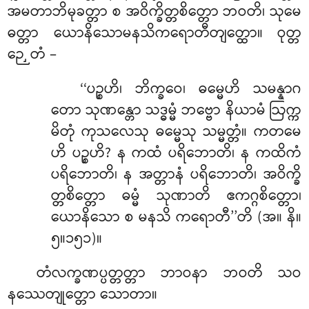
အမတာဘိမုခတ္တာ စ အဝိက္ခိတ္တစိတ္တော ဘဝတိ၊ သုမေ
ဓတ္တာ ယောနိသောမနသိကရောတီတျတ္ထော။ ဝုတ္တ
ဉှေတံ –
‘‘ပဉ္စဟိ၊ ဘိက္ခဝေ၊ ဓမ္မေဟိ သမန္နာဂ
တော သုဏန္တော သဒ္ဓမ္မံ ဘဗ္ဗော နိယာမံ ဩက္က
မိတုံ ကုသလေသု ဓမ္မေသု သမ္မတ္တံ။ ကတမေ
ဟိ ပဉ္စဟိ? န ကထံ ပရိဘောတိ၊ န ကထိကံ
ပရိဘောတိ၊ န အတ္တာနံ ပရိဘောတိ၊ အဝိက္ခိ
တ္တစိတ္တော ဓမ္မံ သုဏာတိ ဧကဂ္ဂစိတ္တော၊
ယောနိသော စ မနသိ ကရောတီ’’တိ (အ။ နိ။
၅။၁၅၁)။
တံလက္ခဏပ္ပတ္တတ္တာ ဘာဝနာ ဘဝတိ သဝ
နဿေတျုတ္တော သောတာ။