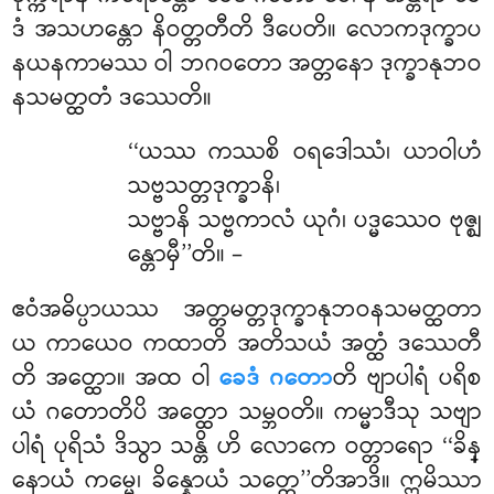
ဒံ အသဟန္တော နိဝတ္တတီတိ ဒီပေတိ။ လောကဒုက္ခာပ
နယနကာမဿ ဝါ ဘဂဝတော အတ္တနော ဒုက္ခာနုဘဝ
နသမတ္ထတံ ဒဿေတိ။
‘‘ယဿ ကဿစိ ဝရဒေါဿံ၊ ယာဝါဟံ
သဗ္ဗသတ္တဒုက္ခာနိ၊
သဗ္ဗာနိ သဗ္ဗကာလံ ယုဂံ၊ ပဒ္မဿေဝ ဗုဇ္ဈ
န္တောမှီ’’တိ။ –
ဧဝံအဓိပ္ပာယဿ အတ္တမတ္တဒုက္ခာနုဘဝနသမတ္ထတာ
ယ ကာယေဝ ကထာတိ အတိသယံ အတ္ထံ ဒဿေတီ
တိ အတ္ထော။ အထ ဝါ
ခေဒံ ဂတော
တိ ဗျာပါရံ ပရိစ
ယံ ဂတောတိပိ အတ္ထော သမ္ဘဝတိ။ ကမ္မာဒီသု သဗျာ
ပါရံ ပုရိသံ ဒိသွာ သန္တိ ဟိ လောကေ ဝတ္တာရော ‘‘ခိန္
နောယံ ကမ္မေ၊ ခိန္နောယံ သတ္တေ’’တိအာဒိ။ ဣမိဿာ