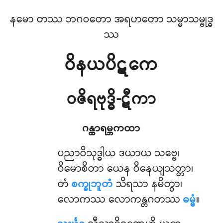
နမော တဿ ဘဂဝတော အရဟတော သမ္မာသမ္ဗုဒ္ဓ
ဿ
ဝိနယပိဋကေ
ဝဇိရဗုဒ္ဓိ-ဋီကာ
ဂန္ထာရမ္ဘကထာ
ပညာဝိသုဒ္ဓါယ
ဒယာယ သဗ္ဗေ၊
ဝိမောစိတာ ယေန ဝိနေယျသတ္တာ၊
တံ
စက္ခုဘူတံ
သိရသာ နမိတွာ၊
လောကဿ လောကန္တဂတဿ
ဓမ္မံ
။