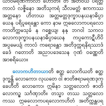
ယာဝမရဏကာလာ ဟောတိ။ တံ အတိဝိယ ပရိတ္တံ
ကာလံ လဇ္ဇိနော အတိသုကရံ သီလမတ္တံ ဧကကဿ
အတ္တနော ဟိတာယ အတ္တမတ္တဒုက္ခာပနယနာဓိပ္ပာ
ယေန ပရိပူရေန္တော ကော နာမ ဣဓလောကပရလော
ကာတိက္ကမသုခံ န ဂစ္ဆေယျ၊ နနု ဘဂဝါ သကလ
လောကဒုက္ခာပနယနာဓိပ္ပာယေန ကပ္ပကောဋီဟိပိ
အပ္ပမေယျံ ကာလံ ကရောန္တော အတိဒုက္ကရနိရဿာဒံ
ခေဒံ ဂတောတိ အညာပဒေသေန ဂုဏံ ဝဏ္ဏေတိ
အာစရိယော။
လောကဟိတာယာ
တိ ဧတ္ထ လောကိယတိ ဧတ္ထ
ဒုက္ခန္တိ လောကော၊ လုယတေ ဝါ ဇာတိဇရာမရဏဒုက္
ခေဟီတိ လောကော၊ ဣမိနာ သတ္တလောကံ ဇာတိ
လောကဉ္စ သင်္ဂဏှာတိ။ တသ္မာ တဿ သတ္တလော
ကဿ
ဣဓလောကပရလောကဟိတံ အတိက္ကန္တပရ