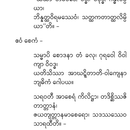
ယာ၊
ဘိန္နတ္ထဝိရမဿေဝံ၊ သတ္ထကတာတ္ထလိမ္ပိ
ယာ’’တိ။ –
ဧဝံ စေကံ –
သမ္မာပိ စောဒနာ တံ ခလု၊ ဂုရဝေါ ဝိဝါ
ကျာ ဝိဝဒ္ဓ၊
ယတိသိဿာ အာဃဋ္ဋိတာတိ-ဝါကျေနာ
ဘျဓိကံ ဂေါပယ။
သရဝတီ အာစေရံ ကိလိဋ္ဌာ၊ တဒိစ္ဆိဿဇိ
တာတ္တာနံ၊
ဇယတျတ္တာနမာစေရော၊ သဒဿဿေဝ
သာရထီတိ။ –