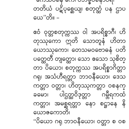
‘‘ဧကံသဝစနံ
ဧကံ၊ ဝိဘဇ္ဇဝစနာပရံ၊
တတိယံ ပဋိပုစ္ဆေယျ၊ စတုတ္ထံ ပန ဌာပ
ယေ’’တိ။ –
ဧဝံ
ဝုတ္တစတုက္ကဿ ဝါ အပရိစ္စာဂီ၊ ဟိ
တုဿုကော ဣတိ သောတူနံ ဟိတာ
ယောဿုကော၊ တေသမဝဗောဓနံ ပတိ
ပတ္ထေတီ တျတ္ထော၊ သော ဧသော သုစိတ္
တာ ပိယော၊ စတုက္ကဿ အပရိစ္စာဂိတ္တာ
ဂရု၊ အသံဟီရတ္တာ ဘာဝနီယော၊ ဒေသ
ကတ္တာ ဝတ္တာ၊ ဟိတုဿုကတ္တာ ဝစနက္
ခမော၊ ပါဌတ္ထဝိဒုတ္တာ ဂမ္ဘီရကထံ
ကတ္တာ၊ အမစ္ဆရတ္တာ နော စဋ္ဌာနေ နိ
ယောဇကောတိ၊
‘‘ပိယော ဂရု ဘာဝနီယော၊ ဝတ္တာ စ ဝစ