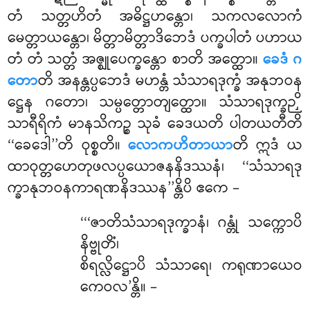
တံ သတ္တဟိတံ အဓိဋ္ဌဟန္တော၊ သကလလောကံ
မေတ္တာယန္တော၊ မိတ္တာမိတ္တာဒိဘေဒံ ပက္ခပါတံ ပဟာယ
တံ တံ သတ္တံ အဇ္ဈုပေက္ခန္တော စာတိ အတ္ထော။
ခေဒံ ဂ
တော
တိ အနန္တပ္ပဘေဒံ မဟန္တံ သံသာရဒုက္ခံ အနုဘဝန
ဋ္ဌေန ဂတော၊ သမ္ပတ္တောတျတ္ထော။ သံသာရဒုက္ခဉှိ
သာရီရိကံ မာနသိကဉ္စ သုခံ ခေဒယတိ ပါတယတီတိ
‘‘ခေဒေါ’’တိ ဝုစ္စတိ။
လောကဟိတာယာ
တိ ဣဒံ ယ
ထာဝုတ္တဟေတုဖလပ္ပယောဇနနိဒဿနံ၊ ‘‘သံသာရဒု
က္ခာနုဘဝနကာရဏနိဒဿန’’န္တိပိ ဧကေ –
‘‘‘ဇာတိသံသာရဒုက္ခာနံ၊ ဂန္တုံ သက္ကောပိ
နိဗ္ဗုတိံ၊
စိရလ္လိဋ္ဌောပိ သံသာရေ၊ ကရုဏာယေဝ
ကေဝလ’န္တိ။ –