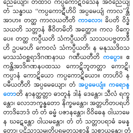
ညေယျော၊ တထာပိ ကပ္ပကောဋိဝသေန အဝိညေယျ
တံ သန္ဓာယ ‘‘ကပ္ပကောဋီဟိပိ အပ္ပမေယျံ ကာလ’’န္တိ
အာဟ။ တတ္ထ ကာလယတီတိ
ကာလော၊
ခိပတိ ဝိဒ္ဓံ
သယတိ သတ္တာနံ ဇီဝိတမိတိ အတ္ထော။ ကလ ဝိက္ခေ
ပေ။ တတ္ထ ကပ္ပီယတိ သံကပ္ပီယတိ သာသပပဗ္ဗတာဒီ
ဟိ ဥပမာဟိ ကေဝလံ သံကပ္ပီယတိ၊ န မနုဿဒိဝသ
မာသသံဝစ္ဆရာဒိဂဏနာယ ဂဏီယတီတိ
ကပ္ပော
။ ဧ
ကန္တိအာဒိဂဏနပထဿ ကောဋိဘူတတ္တာ ကောဋိ၊
ကပ္ပာနံ ကောဋိယော ကပ္ပကောဋိယော
။ တာဟိပိ န
ပမီယတီတိ အပ္ပမေယျော၊ တံ
အပ္ပမေယျံ။ ကရောန္
တော
တိ နာနတ္ထတ္တာ ဓာတူနံ ဒါနံ ဒေန္တော၊ သီလံ ရက္ခ
န္တော၊ လောဘက္ခန္ဓတော နိက္ခမန္တော၊ အတ္တဟိတပရဟိ
တာဒိဘေဒံ တံ တံ ဓမ္မံ ပဇာနန္တော၊ ဝိဝိဓေန ဝါယာမေ
န ဃဋေန္တော ဝါယမန္တော၊ တံ တံ သတ္တာပရာဓံ ခမန္
တော၊ ပဋိညာသမ္မုတိပရမတ္ထသစ္စာနိ သစ္စာယန္တော၊ တံ