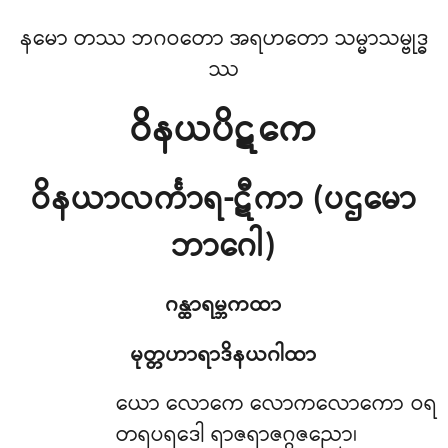
နမော တဿ ဘဂဝတော အရဟတော သမ္မာသမ္ဗုဒ္ဓ
ဿ
ဝိနယပိဋကေ
ဝိနယာလင်္ကာရ-ဋီကာ (ပဌမော
ဘာဂေါ)
ဂန္ထာရမ္ဘကထာ
မုတ္တဟာရာဒိနယဂါထာ
ယော
လောကေ လောကလောကော ဝရ
တရပရဒေါ ရာဇရာဇဂ္ဂဇညော၊