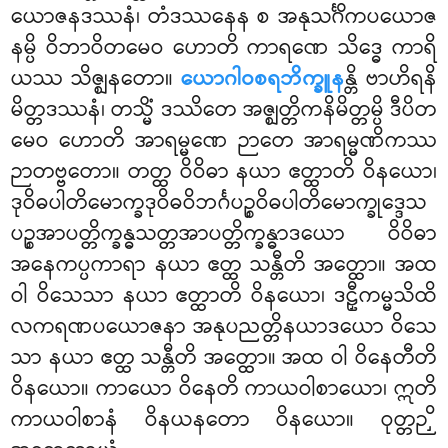
ယောဇနဒဿနံ၊ တံဒဿနေန စ အနုသင်္ဂိကပယောဇ
နမ္ပိ ဝိဘာဝိတမေဝ ဟောတိ ကာရဏေ သိဒ္ဓေ ကာရိ
ယဿ သိဇ္ဈနတော။
ယောဂါဝစရဘိက္ခူန
န္တိ ဗာဟိရနိ
မိတ္တဒဿနံ၊ တသ္မိံ ဒဿိတေ အဇ္ဈတ္တိကနိမိတ္တမ္ပိ ဒီပိတ
မေဝ ဟောတိ အာရမ္မဏေ ဉာတေ အာရမ္မဏိကဿ
ဉာတဗ္ဗတော။ တတ္ထ ဝိဝိဓာ နယာ ဧတ္ထာတိ ဝိနယော၊
ဒုဝိဓပါတိမောက္ခဒုဝိဓဝိဘင်္ဂပဉ္စဝိဓပါတိမောက္ခုဒ္ဒေသ
ပဉ္စအာပတ္တိက္ခန္ဓသတ္တအာပတ္တိက္ခန္ဓာဒယော ဝိဝိဓာ
အနေကပ္ပကာရာ နယာ ဧတ္ထ သန္တီတိ အတ္ထော။ အထ
ဝါ ဝိသေသာ နယာ ဧတ္ထာတိ ဝိနယော၊ ဒဠှီကမ္မသိထိ
လကရဏပယောဇနာ အနုပညတ္တိနယာဒယော ဝိသေ
သာ နယာ ဧတ္ထ သန္တီတိ အတ္ထော။ အထ ဝါ ဝိနေတီတိ
ဝိနယော။ ကာယော ဝိနေတိ ကာယဝါစာယော၊ ဣတိ
ကာယဝါစာနံ ဝိနယနတော ဝိနယော။ ဝုတ္တဉှိ