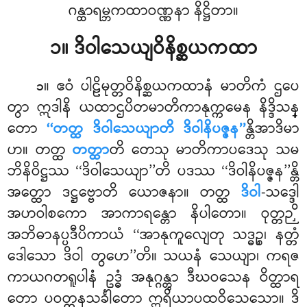
ဂန္ထာရမ္ဘကထာဝဏ္ဏနာ နိဋ္ဌိတာ။
၁။ ဒိဝါသေယျဝိနိစ္ဆယကထာ
။ ဧဝံ
ပါဠိမုတ္တဝိနိစ္ဆယကထာနံ မာတိကံ ဌပေ
၁
တွာ ဣဒါနိ ယထာဌပိတမာတိကာနုက္ကမေန နိဒ္ဒိသန္
တော
‘‘တတ္ထ ဒိဝါသေယျာတိ ဒိဝါနိပဇ္ဇန’’
န္တိအာဒိမာ
ဟ။ တတ္ထ
တတ္ထာ
တိ တေသု မာတိကာပဒေသု သမ
ဘိနိဝိဋ္ဌဿ ‘‘ဒိဝါသေယျာ’’တိ ပဒဿ ‘‘ဒိဝါနိပဇ္ဇန’’န္တိ
အတ္ထော ဒဋ္ဌဗ္ဗောတိ ယောဇနာ။ တတ္ထ
ဒိဝါ
-သဒ္ဒေါ
အဟဝါစကော အာကာရန္တော နိပါတော။ ဝုတ္တဉှိ
အဘိဓာနပ္ပဒီပိကာယံ ‘‘အာနုကူလျေတု သဒ္ဓဉ္စ၊ နတ္တံ
ဒေါသော ဒိဝါ တွဟေ’’တိ။ သယနံ သေယျာ၊ ကရဇ
ကာယဂတရူပါနံ ဥဒ္ဓံ အနုဂ္ဂန္တွာ ဒီဃဝသေန ဝိတ္ထာရ
တော ပဝတ္တနသင်္ခါတော ဣရိယာပထဝိသေသော။ ဒိ