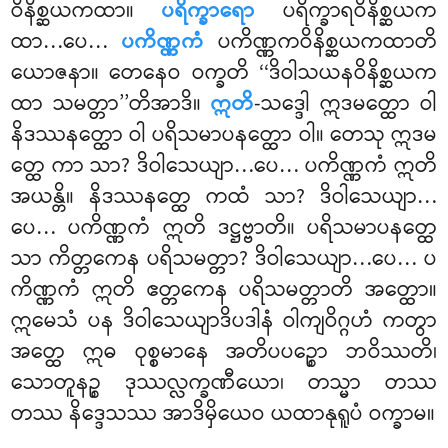
ဝိနိစ္ဆယကထာ။
ပရိက္ခာရော
ပရိက္ခာရဝိနိစ္ဆယက
ထာ…ပေ…
ပကိဏ္ဏကံ
ပကိဏ္ဏကဝိနိစ္ဆယကထာတိ
ယောဇနာ။ တေနေဝ ဝက္ခတိ ‘‘ဒိဝါသယနဝိနိစ္ဆယက
ထာ သမတ္တာ’’တိအာဒိ။
ဣတိ
-သဒ္ဒေါ ဣဒမတ္ထော ဝါ
နိဒဿနတ္ထော ဝါ ပရိသမာပနတ္ထော ဝါ။ တေသု ဣဒမ
တ္ထေ ကာ သာ? ဒိဝါသေယျာ…ပေ… ပကိဏ္ဏကံ ဣတိ
အယန္တိ။ နိဒဿနတ္ထေ
ကထံ သာ? ဒိဝါသေယျာ…
ပေ… ပကိဏ္ဏကံ ဣတိ ဒဋ္ဌဗ္ဗာတိ။ ပရိသမာပနတ္ထေ
သာ ကိတ္တကေန ပရိသမတ္တာ? ဒိဝါသေယျာ…ပေ… ပ
ကိဏ္ဏကံ ဣတိ ဧတ္တကေန ပရိသမတ္တာတိ အတ္ထော။
ဣမေသံ ပန ဒိဝါသေယျာဒိပဒါနံ ဝါကျဝိဂ္ဂဟံ ကတွာ
အတ္ထေ ဣဓ ဝုစ္စမာနေ အတိပပဉ္စော ဘဝိဿတိ၊
သောတူနဉ္စ ဒုဿလ္လက္ခဏီယော၊ တသ္မာ တဿ
တဿ နိဒ္ဒေသဿ အာဒိမှိယေဝ ယထာနုရူပံ ဝက္ခာမ။