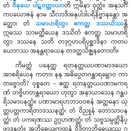
တံ
ဝိနယေ ပါဋဝတ္ထာယာ
တိ ဣမိနာ ဝုတ္တံ။ အနုသင်္ဂိ
ကပယောဇနံ နာမ သီလာဒိအနုပါဒါပရိနိဗ္ဗာနန္တော အ
တ္ထော၊ တံ
သမာဟရိတွာ ဧကတ္ထ ဒဿယိဿ
န္တိ
ဣမဿ သာမတ္ထိယေန ဒဿိတံ ဧကတ္ထ သမာဟရိ
တွာ ဒဿနေ သတိ တဒုဂ္ဂဟပရိပုစ္ဆာဒိနာ ကတပ
ယောဂဿ အနန္တရာယေန တဒတ္ထသိဇ္ဈနတောတိ။
ကိမတ္ထံ ပနေတ္ထ ရတနတ္တယပဏာမာဒယော
အာစရိယေန ကတာ၊ နနု အဓိပ္ပေတဂန္ထာရမ္ဘောဝ ကာ
တဗ္ဗောတိ? ဝုစ္စတေ – ဧတ္ထ ရတနတ္တယပဏာမကရ
ဏံ တဗ္ဗိဟတန္တရာယော ဟုတွာ အနာယာသေန ဂန္ထပ
ရိသမာပနတ္ထံ။ ပဏာမာရဟဘာဝဝစနံ အတ္တနော ယု
တ္တပတ္တကာရိတာဒဿနတ္ထံ၊ တံ ဝိညူနံ တောသာပန
တ္ထံ၊ တံ ပကရဏဿ ဥဂ္ဂဟဏတ္ထံ၊ တံ သဗ္ဗသမ္ပတ္တိနိပ္
ဖာဒနတ္ထံ။ အဘိဓေယျကထနံ ဝိဒိတာဘိဓေယျဿ ဂ