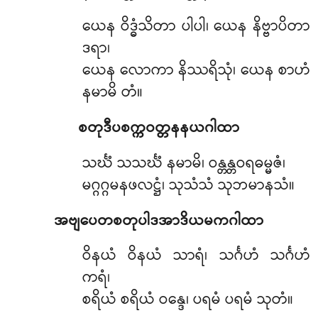
ယေန
ဝိဒ္ဓံသိတာ ပါပါ၊ ယေန နိဗ္ဗာပိတာ
ဒရာ၊
ယေန လောကာ နိဿရိသုံ၊ ယေန စာဟံ
နမာမိ တံ။
စတုဒီပစက္ကဝတ္တနနယဂါထာ
သင်္ဃံ သသင်္ဃံ နမာမိ၊ ဝန္တန္တဝရဓမ္မဇံ၊
မဂ္ဂဂ္ဂမနဖလဋ္ဌံ၊ သုသံသံ သုဘမာနသံ။
အဗျပေတစတုပါဒအာဒိယမကဂါထာ
ဝိနယံ ဝိနယံ သာရံ၊ သင်္ဂဟံ သင်္ဂဟံ
ကရံ၊
စရိယံ စရိယံ ဝန္ဒေ၊ ပရမံ ပရမံ သုတံ။