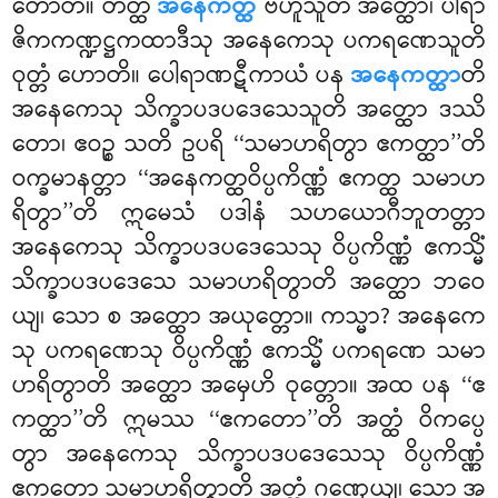
တောတိ။ တတ္ထ
အနေကတ္ထ
ဗဟူသူတိ အတ္ထော၊ ပါရာ
ဇိကကဏ္ဍဋ္ဌကထာဒီသု အနေကေသု ပကရဏေသူတိ
ဝုတ္တံ ဟောတိ။ ပေါရာဏဋီကာယံ ပန
အနေကတ္ထာ
တိ
အနေကေသု သိက္ခာပဒပဒေသေသူတိ အတ္ထော ဒဿိ
တော၊ ဧဝဉ္စ သတိ ဥပရိ ‘‘သမာဟရိတွာ ဧကတ္ထာ’’တိ
ဝက္ခမာနတ္တာ ‘‘အနေကတ္ထဝိပ္ပကိဏ္ဏံ ဧကတ္ထ သမာဟ
ရိတွာ’’တိ ဣမေသံ ပဒါနံ သဟယောဂီဘူတတ္တာ
အနေကေသု သိက္ခာပဒပဒေသေသု ဝိပ္ပကိဏ္ဏံ ဧကသ္မိံ
သိက္ခာပဒပဒေသေ သမာဟရိတွာတိ အတ္ထော ဘဝေ
ယျ၊ သော စ အတ္ထော အယုတ္တော။ ကသ္မာ? အနေကေ
သု ပကရဏေသု ဝိပ္ပကိဏ္ဏံ ဧကသ္မိံ ပကရဏေ သမာ
ဟရိတွာတိ
အတ္ထော အမှေဟိ ဝုတ္တော။ အထ ပန ‘‘ဧ
ကတ္ထာ’’တိ ဣမဿ ‘‘ဧကတော’’တိ အတ္ထံ ဝိကပ္ပေ
တွာ အနေကေသု သိက္ခာပဒပဒေသေသု ဝိပ္ပကိဏ္ဏံ
ဧကတော သမာဟရိတွာတိ အတ္ထံ ဂဏှေယျ၊ သော အ