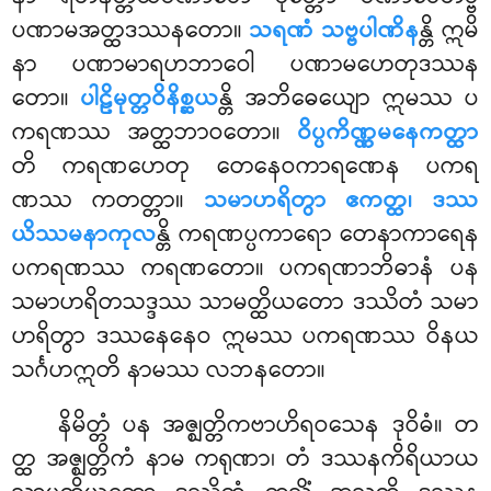
ပဏာမအတ္ထဒဿနတော။
သရဏံ သဗ္ဗပါဏိန
န္တိ ဣမိ
နာ ပဏာမာရဟဘာဝေါ ပဏာမဟေတုဒဿန
တော။
ပါဠိမုတ္တဝိနိစ္ဆယ
န္တိ အဘိဓေယျော ဣမဿ ပ
ကရဏဿ အတ္ထဘာဝတော။
ဝိပ္ပကိဏ္ဏမနေကတ္ထာ
တိ ကရဏဟေတု တေနေဝကာရဏေန ပကရ
ဏဿ ကတတ္တာ။
သမာဟရိတွာ ဧကတ္ထ၊ ဒဿ
ယိဿမနာကုလ
န္တိ ကရဏပ္ပကာရော တေနာကာရေန
ပကရဏဿ ကရဏတော။ ပကရဏာဘိဓာနံ ပန
သမာဟရိတသဒ္ဒဿ သာမတ္ထိယတော ဒဿိတံ သမာ
ဟရိတွာ ဒဿနေနေဝ ဣမဿ ပကရဏဿ ဝိနယ
သင်္ဂဟဣတိ နာမဿ လဘနတော။
နိမိတ္တံ
ပန အဇ္ဈတ္တိကဗာဟိရဝသေန ဒုဝိဓံ။ တ
တ္ထ အဇ္ဈတ္တိကံ နာမ ကရုဏာ၊ တံ ဒဿနကိရိယာယ