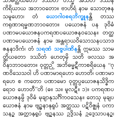
သာမတ္ထိယတော ဒဿိတံ တသ္မိံ အသတိ ဒဿန
ကိရိယာယ အဘာဝတော။ ဗာဟိရံ နာမ သောတုဇန
သမူဟော၊ တံ
ယောဂါဝစရဘိက္ခူန
န္တိ တဿ
ကရုဏာရမ္မဏဘာဝတော။ ပယောဇနံ ပန ဒုဝိဓံ
ပဏာမပယောဇနပကရဏပယောဇနဝသေန။ တတ္ထ
ပဏာမပယောဇနံ နာမ အန္တရာယဝိသောသနပသာဒ
ဇနနာဒိကံ၊ တံ
သရဏံ သဗ္ဗပါဏိန
န္တိ ဣမဿ သာမ
တ္ထိယတော ဒဿိတံ ဟေတုမှိ သတိ ဖလဿ အ
ဝိနာဘာဝတော။ ဝုတ္တဉှိ အဘိဓမ္မဋီကာစရိယေန ‘‘ဂု
ဏဝိသေသဝါ ဟိ ပဏာမာရဟော
ဟောတိ၊ ပဏာမာ
ရဟေ စ ကတော ပဏာမော ဝုတ္တပ္ပယောဇနသိဒ္ဓိက
ရောဝ ဟောတီ’’တိ (ဓ။ သ။ မူလဋီ။ ၁)။ ပကရဏပ
ယောဇနမ္ပိ ဒုဝိဓံ မုချာနုသင်္ဂိကဝသေန။ တေသု မုချပ
ယောဇနံ နာမ ဗျဉ္ဇနာနုရူပံ အတ္ထဿ ပဋိဝိဇ္ဈနံ ပကာ
သနဉ္စ အတ္ထာနုရူပံ ဗျဉ္ဇနဿ ဥဒ္ဒိသနံ ဥဒ္ဒေသာပနဉ္စ၊