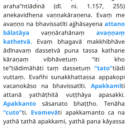
araha’’ntiādinā (dī. ni. 1.157, 255)
anekavidhena vaṇṇakāraṇena. Evaṃ me
avaṇṇo
na bhavissatīti ajjhāsayena
attano
bālatāya
vaṇṇārahānaṃ
avaṇṇaṃ
kathetvā.
Evaṃ bhagavā makkhibhāve
ādīnavaṃ dassetvā puna tassa kathane
kāraṇaṃ vibhāvetuṃ ‘‘iti kho
te’’tiādimāhāti taṃ dassetuṃ
‘‘tato’’
tiādi
vuttaṃ. Evañhi sunakkhattassa appakopi
vacanokāso na bhavissatīti.
Apakkamī
ti
attanā yathāṭhitā vuṭṭhāya apasakki.
Apakkanto
sāsanato bhaṭṭho. Tenāha
‘‘cuto’’
ti.
Evamevā
ti apakkamanto ca na
yathā tathā apakkami, yathā pana kāyassa