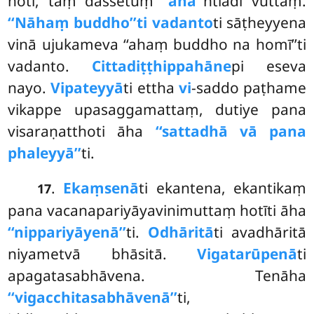
hoti, taṃ dassetuṃ
‘‘aha’’
ntiādi vuttaṃ.
‘‘Nāhaṃ buddho’’ti vadanto
ti sāṭheyyena
vinā ujukameva ‘‘ahaṃ buddho na homī’’ti
vadanto.
Cittadiṭṭhippahāne
pi eseva
nayo.
Vipateyyā
ti ettha
vi
-saddo paṭhame
vikappe upasaggamattaṃ, dutiye pana
visaraṇatthoti āha
‘‘sattadhā vā pana
phaleyyā’’
ti.
.
Ekaṃsenā
ti ekantena, ekantikaṃ
17
pana vacanapariyāyavinimuttaṃ hotīti āha
‘‘nippariyāyenā’’
ti.
Odhāritā
ti avadhāritā
niyametvā bhāsitā.
Vigatarūpenā
ti
apagatasabhāvena
. Tenāha
‘‘vigacchitasabhāvenā’’
ti,