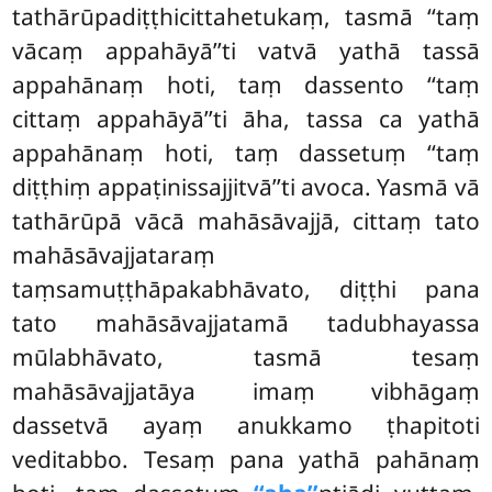
tathārūpadiṭṭhicittahetukaṃ, tasmā ‘‘taṃ
vācaṃ appahāyā’’ti vatvā yathā tassā
appahānaṃ hoti, taṃ dassento ‘‘taṃ
cittaṃ appahāyā’’ti āha, tassa ca yathā
appahānaṃ hoti, taṃ dassetuṃ ‘‘taṃ
diṭṭhiṃ appaṭinissajjitvā’’ti avoca. Yasmā vā
tathārūpā vācā mahāsāvajjā, cittaṃ tato
mahāsāvajjataraṃ
taṃsamuṭṭhāpakabhāvato, diṭṭhi pana
tato mahāsāvajjatamā tadubhayassa
mūlabhāvato, tasmā tesaṃ
mahāsāvajjatāya imaṃ vibhāgaṃ
dassetvā ayaṃ anukkamo ṭhapitoti
veditabbo. Tesaṃ pana
yathā pahānaṃ