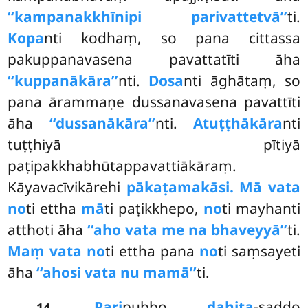
‘‘kampanakkhīnipi parivattetvā’’
ti.
Kopa
nti kodhaṃ, so pana cittassa
pakuppanavasena pavattatīti āha
‘‘kuppanākāra’’
nti
.
Dosa
nti āghātaṃ, so
pana ārammaṇe dussanavasena pavattīti
āha
‘‘dussanākāra’’
nti.
Atuṭṭhākāra
nti
tuṭṭhiyā pītiyā
paṭipakkhabhūtappavattiākāraṃ.
Kāyavacīvikārehi
pākaṭamakāsi. Mā vata
no
ti ettha
mā
ti paṭikkhepo,
no
ti mayhanti
atthoti āha
‘‘aho vata me na bhaveyyā’’
ti.
Maṃ vata no
ti ettha pana
no
ti saṃsayeti
āha
‘‘ahosi vata nu mamā’’
ti.
.
Pari
pubbo
dahita
-saddo
14