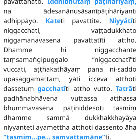
pavattanato.
Iddhibhūtaṃ pāṭihāriyaṃ,
na ādesanānusāsanīpāṭihāriyanti
adhippāyo.
Kate
ti pavattite.
Niyyātī
ti
niggacchati, vaṭṭadukkhato
niggamanavasena pavattatīti attho.
Dhamme hi niggacchante
taṃsamaṅgipuggalo ‘‘niggacchatī’’ti
vuccati, aṭṭhakathāyaṃ pana ni-saddo
upasaggamattaṃ, yāti icceva atthoti
dassetuṃ
gacchatī
ti attho vutto.
Tatrā
ti
padhānabhāvena vuttassa atthassa
bhummavasena
paṭiniddesoti tasmiṃ
dhamme sammā dukkhakkhayāya
niyyanteti ayamettha atthoti dassento āha
‘‘tasmiṃ…pe… saṃvattamāne’’
ti.