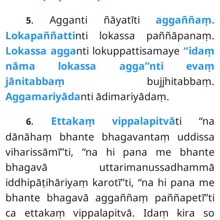
. Agganti ñāyatīti
aggaññaṃ.
5
Lokapaññatti
nti lokassa paññāpanaṃ.
Lokassa agga
nti lokuppattisamaye
‘‘idaṃ
nāma lokassa agga’’nti evaṃ
jānitabbaṃ
bujjhitabbaṃ.
Aggamariyāda
nti ādimariyādaṃ.
.
Ettakaṃ vippalapitvā
ti ‘‘na
6
dānāhaṃ bhante bhagavantaṃ uddissa
viharissāmī’’ti, ‘‘na hi pana me bhante
bhagavā uttarimanussadhammā
iddhipāṭihāriyaṃ karotī’’ti, ‘‘na hi pana me
bhante bhagavā aggaññaṃ paññapetī’’ti
ca ettakaṃ vippalapitvā. Idaṃ kira so