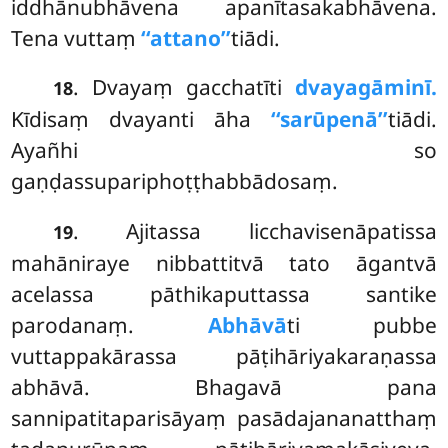
iddhānubhāvena apanītasakabhāvena.
Tena vuttaṃ
‘‘attano’’
tiādi.
. Dvayaṃ gacchatīti
dvayagāminī.
18
Kīdisaṃ dvayanti āha
‘‘sarūpenā’’
tiādi.
Ayañhi so
gaṇḍassupariphoṭṭhabbādosaṃ.
. Ajitassa licchavisenāpatissa
19
mahāniraye nibbattitvā tato āgantvā
acelassa pāthikaputtassa santike
parodanaṃ.
Abhāvā
ti
pubbe
vuttappakārassa pāṭihāriyakaraṇassa
abhāvā. Bhagavā pana
sannipatitaparisāyaṃ pasādajananatthaṃ