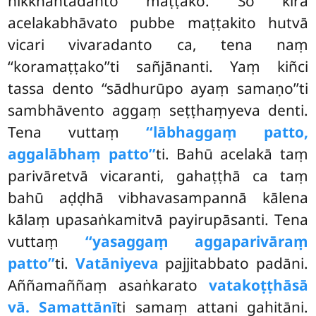
nikkhantadanto maṭṭako. So kira
acelakabhāvato pubbe maṭṭakito hutvā
vicari vivaradanto ca, tena naṃ
‘‘koramaṭṭako’’ti sañjānanti. Yaṃ kiñci
tassa dento ‘‘sādhurūpo ayaṃ samaṇo’’ti
sambhāvento aggaṃ seṭṭhaṃyeva denti.
Tena vuttaṃ
‘‘lābhaggaṃ patto,
aggalābhaṃ patto’’
ti. Bahū acelakā taṃ
parivāretvā vicaranti, gahaṭṭhā ca taṃ
bahū aḍḍhā vibhavasampannā kālena
kālaṃ upasaṅkamitvā payirupāsanti. Tena
vuttaṃ
‘‘yasaggaṃ aggaparivāraṃ
patto’’
ti.
Vatāniyeva
pajjitabbato padāni.
Aññamaññaṃ asaṅkarato
vatakoṭṭhāsā
vā.
Samattānī
ti samaṃ attani gahitāni.