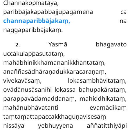
Channakopīnatāya,
paribbājakapabbajjupagamena ca
channaparibbājakaṃ,
na
naggaparibbājakaṃ.
. Yasmā bhagavato
2
uccākulappasutataṃ,
mahābhinikkhamananikkhantataṃ,
anaññasādhāraṇadukkaracaraṇaṃ,
vivekavāsaṃ, lokasambhāvitataṃ,
ovādānusāsanīhi lokassa bahupakārataṃ,
parappavādamaddanaṃ, mahiddhikataṃ
,
mahānubhāvatanti evamādikaṃ
taṃtaṃattapaccakkhaguṇavisesaṃ
nissāya yebhuyyena
aññatitthiyāpi