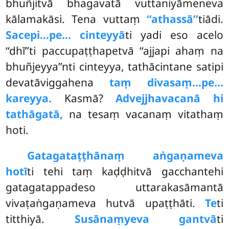
bhuñjitvā
bhagavatā vuttaniyāmeneva
kālamakāsi. Tena vuttaṃ
‘‘athassā’’
tiādi.
Sacepi…pe… cinteyyā
ti yadi eso acelo
‘‘dhī’’ti paccupaṭṭhapetvā ‘‘ajjapi ahaṃ na
bhuñjeyya’’nti cinteyya, tathācintane satipi
devatāviggahena
taṃ divasaṃ…pe…
kareyya.
Kasmā?
Advejjhavacanā hi
tathāgatā,
na tesaṃ vacanaṃ vitathaṃ
hoti.
Gatagataṭṭhānaṃ aṅgaṇameva
hotī
ti tehi taṃ kaḍḍhitvā gacchantehi
gatagatappadeso uttarakasāmantā
vivaṭaṅgaṇameva hutvā upaṭṭhāti.
Te
ti
titthiyā.
Susānaṃyeva gantvā
ti