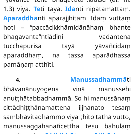
1.3) viya.
Te
ti tayā.
Ida
nti nipātamattaṃ.
Aparaddha
nti aparajjhitaṃ. Idaṃ vuttaṃ
hoti – ‘‘paccācikkhāmidānāhaṃ bhante
bhagavanta’’ntiādīni vadantena
tucchapurisa tayā yāvañcidaṃ
aparaddhaṃ, na tassa aparādhassa
pamāṇaṃ atthīti.
.
Manussadhammā
ti
4
bhāvanānuyogena vinā manussehi
anuṭṭhātabbadhammā. So hi manussānaṃ
cittādhiṭṭhānamattena ijjhanato tesaṃ
sambhāvitadhammo viya ṭhito tathā vutto,
manussaggahaṇañcettha tesu bahulaṃ