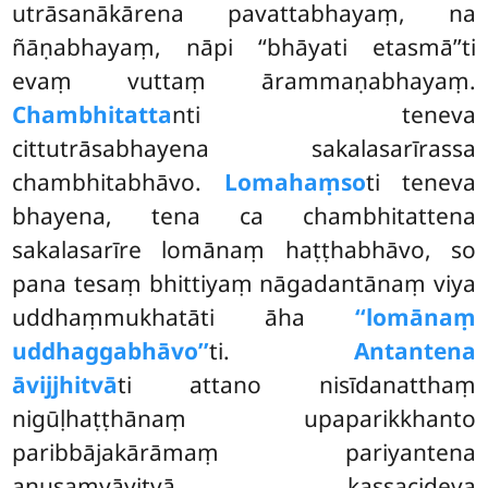
utrāsanākārena pavattabhayaṃ, na
ñāṇabhayaṃ, nāpi ‘‘bhāyati etasmā’’ti
evaṃ vuttaṃ ārammaṇabhayaṃ.
Chambhitatta
nti teneva
cittutrāsabhayena sakalasarīrassa
chambhitabhāvo.
Lomahaṃso
ti teneva
bhayena, tena ca chambhitattena
sakalasarīre lomānaṃ
haṭṭhabhāvo, so
pana tesaṃ bhittiyaṃ nāgadantānaṃ viya
uddhaṃmukhatāti āha
‘‘lomānaṃ
uddhaggabhāvo’’
ti.
Antantena
āvijjhitvā
ti attano nisīdanatthaṃ
nigūḷhaṭṭhānaṃ upaparikkhanto
paribbājakārāmaṃ pariyantena
anusaṃyāyitvā, kassacideva