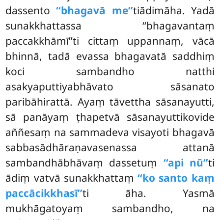
dassento
‘‘bhagavā me’’
tiādimāha. Yadā
sunakkhattassa ‘‘bhagavantaṃ
paccakkhāmī’’ti cittaṃ uppannaṃ, vācā
bhinnā, tadā evassa bhagavatā saddhiṃ
koci sambandho natthi
asakyaputtiyabhāvato sāsanato
paribāhirattā. Ayaṃ tāvettha sāsanayutti,
sā panāyaṃ ṭhapetvā sāsanayuttikovide
aññesaṃ na sammadeva visayoti bhagavā
sabbasādhāraṇavasenassa attanā
sambandhābhāvaṃ dassetuṃ
‘‘api nū’’
ti
ādiṃ vatvā sunakkhattaṃ
‘‘ko santo kaṃ
paccācikkhasī’’
ti āha. Yasmā
mukhāgatoyaṃ sambandho, na