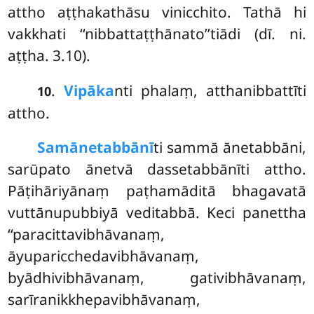
attho aṭṭhakathāsu vinicchito. Tathā hi
vakkhati ‘‘nibbattaṭṭhānato’’tiādi (dī. ni.
aṭṭha. 3.10).
.
Vipāka
nti
phalaṃ, atthanibbattīti
10
attho.
Samānetabbānī
ti
sammā ānetabbāni,
sarūpato ānetvā dassetabbānīti attho.
Pāṭihāriyānaṃ paṭhamāditā bhagavatā
vuttānupubbiyā veditabbā. Keci panettha
‘‘paracittavibhāvanaṃ,
āyuparicchedavibhāvanaṃ,
byādhivibhāvanaṃ, gativibhāvanaṃ,
sarīranikkhepavibhāvanaṃ,