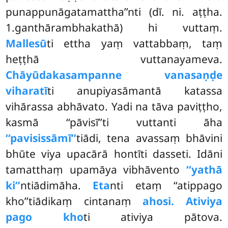
punappunāgatamattha’’nti (dī. ni. aṭṭha.
1.ganthārambhakathā) hi vuttaṃ.
Mallesū
ti ettha yaṃ vattabbaṃ, taṃ
heṭṭhā vuttanayameva.
Chāyūdakasampanne vanasaṇḍe
viharatī
ti anupiyasāmantā katassa
vihārassa abhāvato. Yadi na tāva paviṭṭho,
kasmā ‘‘pāvisī’’ti vuttanti āha
‘‘pavisissāmī’’
tiādi, tena avassaṃ bhāvini
bhūte viya upacārā hontīti dasseti. Idāni
tamatthaṃ upamāya vibhāvento
‘‘yathā
ki’’
ntiādimāha.
Eta
nti etaṃ ‘‘atippago
kho’’tiādikaṃ cintanaṃ
ahosi. Ativiya
pago kho
ti ativiya pātova.