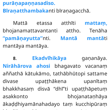
purāṇapaṇṇasadiso.
Bīraṇatthambaka
nti bīraṇagacchā.
Mattā etassa atthīti
mattaṃ,
bhojanamattavantanti attho. Tenāha
‘‘pamāṇayutta’’
nti.
Mantā mantā
ti
mantāya mantāya.
.
Ekadvīhikāya
gaṇanāya.
8
Nirāhārova ahosi
bhagavato vacanaṃ
aññathā kātukāmo, tathābhūtopi sattame
divase upaṭṭhākena upanītaṃ
bhakkhasaṃ disvā ‘‘dhī’’ti upaṭṭhāpetuṃ
asakkonto bhojanataṇhāya
ākaḍḍhiyamānahadayo taṃ kucchipūraṃ