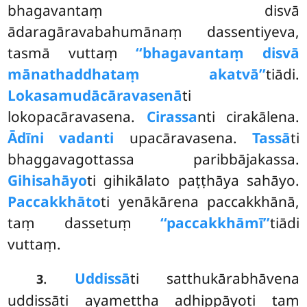
bhagavantaṃ disvā
ādaragāravabahumānaṃ dassentiyeva,
tasmā vuttaṃ
‘‘bhagavantaṃ disvā
mānathaddhataṃ akatvā’’
tiādi.
Lokasamudācāravasenā
ti
lokopacāravasena.
Cirassa
nti cirakālena.
Ādīni vadanti
upacāravasena.
Tassā
ti
bhaggavagottassa paribbājakassa.
Gihisahāyo
ti gihikālato paṭṭhāya sahāyo.
Paccakkhāto
ti yenākārena paccakkhānā,
taṃ dassetuṃ
‘‘paccakkhāmī’’
tiādi
vuttaṃ.
.
Uddissā
ti satthukārabhāvena
3
uddissāti ayamettha adhippāyoti taṃ