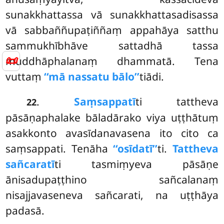
sunakkhattassa vā sunakkhattasadisassa
vā sabbaññupaṭiññaṃ appahāya satthu
sammukhībhāve sattadhā tassa
📜
muddhāphalanaṃ dhammatā. Tena
vuttaṃ
‘‘mā nassatu bālo’’
tiādi.
.
Saṃsappatī
ti tattheva
22
pāsāṇaphalake bāladārako viya uṭṭhātuṃ
asakkonto avasīdanavasena ito
cito ca
saṃsappati. Tenāha
‘‘osīdatī’’
ti.
Tattheva
sañcaratī
ti tasmiṃyeva pāsāṇe
ānisadupaṭṭhino sañcalanaṃ
nisajjavaseneva sañcarati, na uṭṭhāya
padasā.