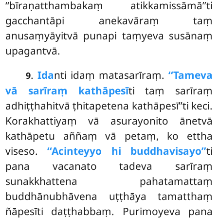
‘‘bīraṇatthambakaṃ atikkamissāmā’’ti
gacchantāpi anekavāraṃ taṃ
anusaṃyāyitvā punapi taṃyeva susānaṃ
upagantvā.
.
Ida
nti idaṃ matasarīraṃ.
‘‘Tameva
9
vā sarīraṃ kathāpesī
ti taṃ sarīraṃ
adhiṭṭhahitvā ṭhitapetena kathāpesī’’ti keci.
Korakhattiyaṃ vā asurayonito ānetvā
kathāpetu aññaṃ vā petaṃ, ko ettha
viseso.
‘‘Acinteyyo hi buddhavisayo’’
ti
pana vacanato tadeva sarīraṃ
sunakkhattena pahatamattaṃ
buddhānubhāvena uṭṭhāya tamatthaṃ
ñāpesīti daṭṭhabbaṃ. Purimoyeva pana