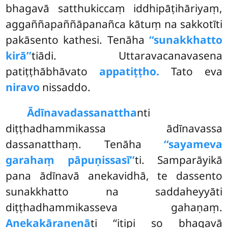
bhagavā satthukiccaṃ iddhipāṭihāriyaṃ,
aggaññapaññāpanañca kātuṃ na sakkotīti
pakāsento kathesi. Tenāha
‘‘sunakkhatto
kirā’’
tiādi. Uttaravacanavasena
patiṭṭhābhāvato
appatiṭṭho.
Tato eva
niravo
nissaddo.
Ādīnavadassanattha
nti
diṭṭhadhammikassa ādīnavassa
dassanatthaṃ. Tenāha
‘‘sayameva
garahaṃ pāpuṇissasī’’
ti. Samparāyikā
pana ādīnavā anekavidhā, te dassento
sunakkhatto na saddaheyyāti
diṭṭhadhammikasseva gahaṇaṃ
.
Anekakāraṇenā
ti ‘‘itipi so bhagavā