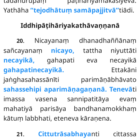
tadanurūpaṃ pāṭihāriyamakāsiyeva.
Yathāha
‘‘tejodhātuṃ samāpajjitvā’’
tiādi.
Iddhipāṭihāriyakathāvaṇṇanā
. Nicayanaṃ dhanadhaññānaṃ
20
sañcayanaṃ
nicayo,
tattha niyuttāti
necayikā,
gahapati eva necayikā
gahapatinecayikā.
Ettakāni
jaṅghasahassānīti parimāṇābhāvato
sahassehipi aparimāṇagaṇanā. Tenevā
ti
imassa vasena sannipatitāya evaṃ
mahatiyā parisāya bandhanamokkhaṃ
kātuṃ labbhati, eteneva kāraṇena.
.
Cittutrāsabhaya
nti cittassa
21