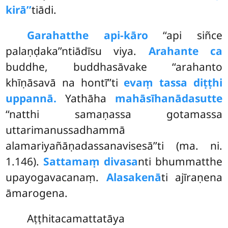
kirā’’
tiādi.
Garahatthe
api-kāro
‘‘api siñce
palaṇḍaka’’ntiādīsu viya.
Arahante ca
buddhe, buddhasāvake ‘‘arahanto
khīṇāsavā na hontī’’ti
evaṃ tassa diṭṭhi
uppannā.
Yathāha
mahāsīhanādasutte
‘‘natthi samaṇassa gotamassa
uttarimanussadhammā
alamariyañāṇadassanavisesā’’ti (ma. ni.
1.146).
Sattamaṃ
divasa
nti bhummatthe
upayogavacanaṃ.
Alasakenā
ti ajīraṇena
āmarogena.
Aṭṭhitacamattatāya