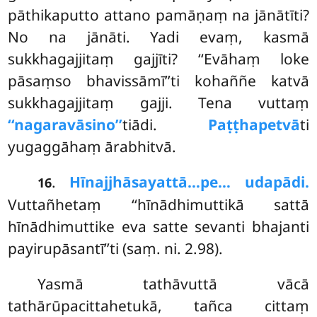
pāthikaputto attano pamāṇaṃ na jānātīti?
No na jānāti. Yadi evaṃ, kasmā
sukkhagajjitaṃ gajjīti? ‘‘Evāhaṃ loke
pāsaṃso bhavissāmī’’ti kohaññe katvā
sukkhagajjitaṃ gajji. Tena vuttaṃ
‘‘nagaravāsino’’
tiādi.
Paṭṭhapetvā
ti
yugaggāhaṃ ārabhitvā.
.
Hīnajjhāsayattā…pe… udapādi.
16
Vuttañhetaṃ ‘‘hīnādhimuttikā sattā
hīnādhimuttike eva satte sevanti bhajanti
payirupāsantī’’ti (saṃ. ni. 2.98).
Yasmā
tathāvuttā vācā
tathārūpacittahetukā, tañca cittaṃ