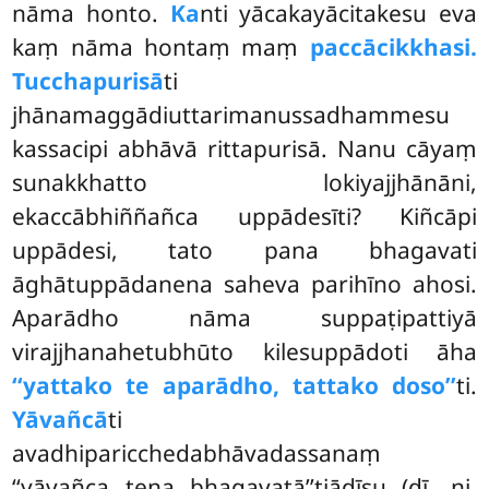
nāma honto.
Ka
nti yācakayācitakesu eva
kaṃ nāma hontaṃ maṃ
paccācikkhasi.
Tucchapurisā
ti
jhānamaggādiuttarimanussadhammesu
kassacipi abhāvā rittapurisā. Nanu cāyaṃ
sunakkhatto lokiyajjhānāni,
ekaccābhiññañca uppādesīti? Kiñcāpi
uppādesi, tato pana bhagavati
āghātuppādanena saheva parihīno ahosi.
Aparādho nāma suppaṭipattiyā
virajjhanahetubhūto kilesuppādoti āha
‘‘yattako te aparādho,
tattako doso’’
ti.
Yāvañcā
ti
avadhiparicchedabhāvadassanaṃ
‘‘yāvañca
tena bhagavatā’’tiādīsu (dī. ni.