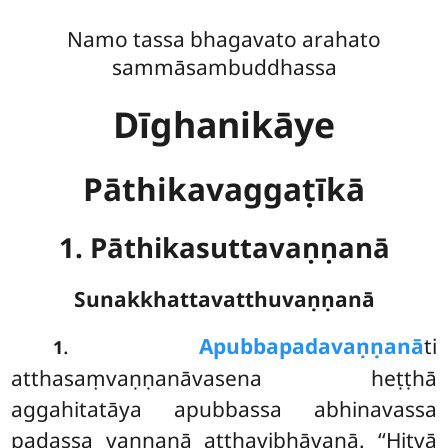
Namo tassa bhagavato arahato
sammāsambuddhassa
Dīghanikāye
Pāthikavaggaṭīkā
1. Pāthikasuttavaṇṇanā
Sunakkhattavatthuvaṇṇanā
.
Apubbapadavaṇṇanā
ti
1
atthasaṃvaṇṇanāvasena heṭṭhā
aggahitatāya apubbassa abhinavassa
padassa vaṇṇanā atthavibhāvanā. ‘‘Hitvā