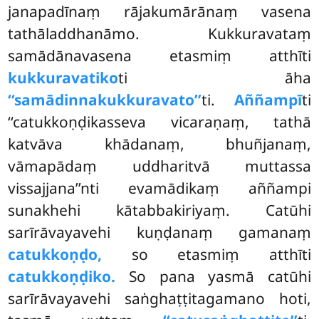
janapadīnaṃ rājakumārānaṃ vasena
tathāladdhanāmo. Kukkuravataṃ
samādānavasena etasmiṃ atthīti
kukkuravatiko
ti āha
‘‘samādinnakukkuravato’’
ti.
Aññampī
ti
‘‘catukkoṇḍikasseva vicaraṇaṃ, tathā
katvāva khādanaṃ, bhuñjanaṃ,
vāmapādaṃ uddharitvā muttassa
vissajjana’’nti evamādikaṃ aññampi
sunakhehi kātabbakiriyaṃ. Catūhi
sarīrāvayavehi kuṇḍanaṃ gamanaṃ
catukkoṇḍo,
so etasmiṃ atthīti
catukkoṇḍiko.
So pana yasmā catūhi
sarīrāvayavehi saṅghaṭṭitagamano hoti,