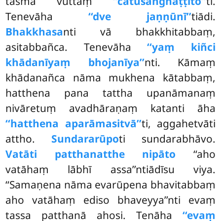
tasmā vuttaṃ
‘‘catusaṅghaṭṭito’’
ti.
Tenevāha
‘‘dve jaṇṇūnī’’
tiādi.
Bhakkhasa
nti vā bhakkhitabbaṃ,
asitabbañca. Tenevāha
‘‘yaṃ kiñci
khādanīyaṃ bhojanīya’’
nti. Kāmaṃ
khādanañca nāma mukhena kātabbaṃ,
hatthena pana tattha upanāmanaṃ
nivāretuṃ avadhāraṇaṃ katanti āha
‘‘hatthena aparāmasitvā’’
ti, aggahetvāti
attho.
Sundararūpo
ti
sundarabhāvo.
Vatāti patthanatthe nipāto
‘‘aho
vatāhaṃ lābhī assa’’ntiādīsu viya.
‘‘Samaṇena nāma evarūpena bhavitabbaṃ
aho vatāhaṃ ediso bhaveyya’’nti evaṃ
tassa patthanā ahosi. Tenāha
‘‘evaṃ