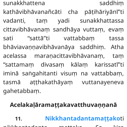
sunakkhattena saddhiṃ
kathāvibhāvanañcāti cha pāṭihāriyānī’’ti
vadanti, taṃ yadi sunakkhattassa
cittavibhāvanaṃ sandhāya vuttaṃ, evaṃ
sati ‘‘sattā’’ti vattabbaṃ tassa
bhāviavaṇṇavibhāvanāya saddhiṃ. Atha
acelassa
maraṇacittavibhāvanaṃ, taṃ
‘‘sattamaṃ divasaṃ kālaṃ karissatī’’ti
iminā saṅgahitanti visuṃ na vattabbaṃ,
tasmā aṭṭhakathāyaṃ vuttanayeneva
gahetabbaṃ.
Acelakaḷāramaṭṭakavatthuvaṇṇanā
.
Nikkhantadantamaṭṭako
ti
11