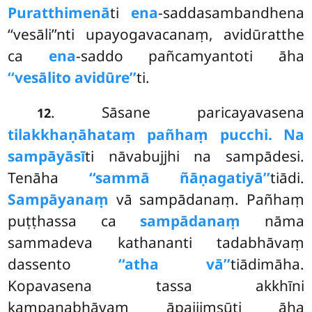
Puratthimenā
ti
ena
-saddasambandhena
‘‘vesāli’’nti upayogavacanaṃ, avidūratthe
ca
ena
-saddo pañcamyantoti āha
‘‘vesālito avidūre’’
ti.
. Sāsane paricayavasena
12
tilakkhaṇāhataṃ pañhaṃ pucchi.
Na
sampāyāsī
ti nāvabujjhi na sampādesi.
Tenāha
‘‘sammā ñāṇagatiyā’’
tiādi.
Sampāyanaṃ
vā sampādanaṃ. Pañhaṃ
puṭṭhassa ca
sampādanaṃ
nāma
sammadeva kathananti tadabhāvaṃ
dassento
‘‘atha vā’’
tiādimāha.
Kopavasena tassa akkhīni
kampanabhāvaṃ
āpajjiṃsūti āha