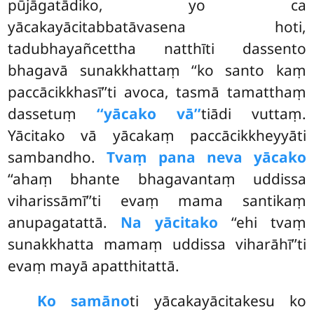
pūjāgatādiko, yo ca
yācakayācitabbatāvasena hoti,
tadubhayañcettha natthīti dassento
bhagavā sunakkhattaṃ ‘‘ko santo kaṃ
paccācikkhasī’’ti avoca, tasmā tamatthaṃ
dassetuṃ
‘‘yācako vā’’
tiādi vuttaṃ.
Yācitako vā yācakaṃ paccācikkheyyāti
sambandho.
Tvaṃ pana neva yācako
‘‘ahaṃ bhante bhagavantaṃ uddissa
viharissāmī’’ti evaṃ mama santikaṃ
anupagatattā.
Na yācitako
‘‘ehi tvaṃ
sunakkhatta mamaṃ uddissa viharāhī’’ti
evaṃ mayā apatthitattā.
Ko samāno
ti yācakayācitakesu ko