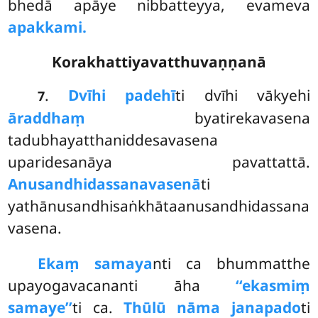
bhedā apāye nibbatteyya, evameva
apakkami.
Korakhattiyavatthuvaṇṇanā
.
Dvīhi padehī
ti dvīhi vākyehi
7
āraddhaṃ
byatirekavasena
tadubhayatthaniddesavasena
uparidesanāya pavattattā.
Anusandhidassanavasenā
ti
yathānusandhisaṅkhātaanusandhidassana
vasena.
Ekaṃ samaya
nti ca bhummatthe
upayogavacananti āha
‘‘ekasmiṃ
samaye’’
ti ca.
Thūlū nāma janapado
ti