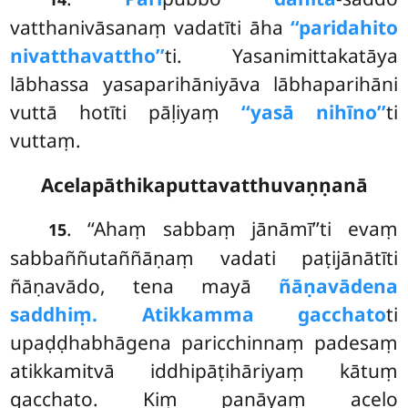
vatthanivāsanaṃ vadatīti āha
‘‘paridahito
nivatthavattho’’
ti. Yasanimittakatāya
lābhassa yasaparihāniyāva lābhaparihāni
vuttā hotīti pāḷiyaṃ
‘‘yasā nihīno’’
ti
vuttaṃ.
Acelapāthikaputtavatthuvaṇṇanā
. ‘‘Ahaṃ sabbaṃ jānāmī’’ti evaṃ
15
sabbaññutaññāṇaṃ vadati paṭijānātīti
ñāṇavādo, tena mayā
ñāṇavādena
saddhiṃ.
Atikkamma gacchato
ti
upaḍḍhabhāgena paricchinnaṃ padesaṃ
atikkamitvā iddhipāṭihāriyaṃ kātuṃ
gacchato. Kiṃ panāyaṃ acelo