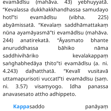
evamādīsu (mahāva. 43) yebhuyyatā.
‘‘Kevalassa dukkhakkhandhassa samudayo
hotī’’ti evamādīsu (vibha. 225)
abyāmissatā. ‘‘Kevalaṃ saddhāmattakaṃ
nūna ayamāyasmā’’ti evamādīsu (mahāva.
244) anatirekatā. ‘‘Āyasmato bhante
anuruddhassa bāhiko nāma
saddhivihāriko kevalakappaṃ
saṅghabhedāya ṭhito’’ti evamādīsu (a. ni.
4.243) daḷhatthatā. ‘‘Kevalī vusitavā
uttamapurisoti vuccatī’’ti evamādīsu (saṃ.
ni. 3.57) visaṃyogo. Idha panassa
anavasesato attho adhippeto.
Kappa
saddo panāyaṃ