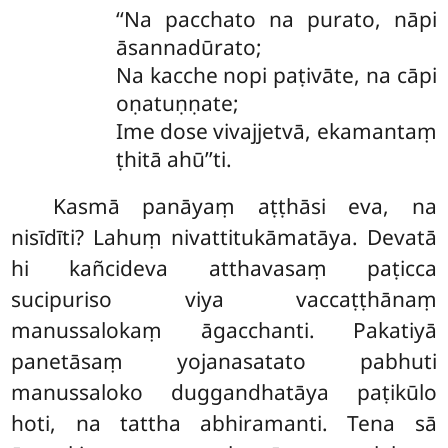
‘‘Na pacchato na purato, nāpi
āsannadūrato;
Na kacche nopi paṭivāte, na cāpi
oṇatuṇṇate;
Ime dose vivajjetvā, ekamantaṃ
ṭhitā ahū’’ti.
Kasmā panāyaṃ aṭṭhāsi eva, na
nisīdīti? Lahuṃ nivattitukāmatāya. Devatā
hi kañcideva atthavasaṃ paṭicca
sucipuriso viya vaccaṭṭhānaṃ
manussalokaṃ āgacchanti. Pakatiyā
panetāsaṃ yojanasatato pabhuti
manussaloko duggandhatāya paṭikūlo
hoti, na tattha abhiramanti. Tena sā