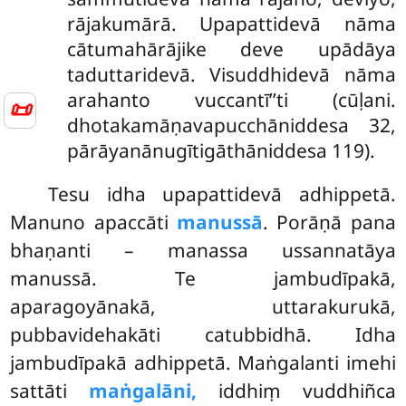
rājakumārā. Upapattidevā nāma
cātumahārājike deve upādāya
taduttaridevā. Visuddhidevā nāma
arahanto vuccantī’’ti (cūḷani.
📜
dhotakamāṇavapucchāniddesa 32,
pārāyanānugītigāthāniddesa 119).
Tesu idha upapattidevā adhippetā.
Manuno apaccāti
manussā
. Porāṇā pana
bhaṇanti – manassa ussannatāya
manussā. Te jambudīpakā,
aparagoyānakā, uttarakurukā,
pubbavidehakāti catubbidhā. Idha
jambudīpakā adhippetā. Maṅgalanti imehi
sattāti
maṅgalāni,
iddhiṃ vuddhiñca