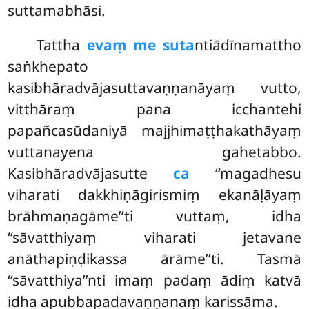
suttamabhāsi.
Tattha
evaṃ me suta
ntiādīnamattho
saṅkhepato
kasibhāradvājasuttavaṇṇanāyaṃ vutto,
vitthāraṃ pana icchantehi
papañcasūdaniyā majjhimaṭṭhakathāyaṃ
vuttanayena gahetabbo.
Kasibhāradvājasutte
ca
‘‘magadhesu
viharati dakkhiṇāgirismiṃ ekanāḷāyaṃ
brāhmaṇagāme’’ti vuttaṃ, idha
‘‘sāvatthiyaṃ viharati
jetavane
anāthapiṇḍikassa ārāme’’ti. Tasmā
‘‘sāvatthiya’’nti imaṃ padaṃ ādiṃ katvā
idha apubbapadavaṇṇanaṃ karissāma.