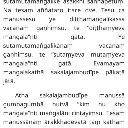
sutamutamaṅgalike asakkhi saññāpetuṃ.
Na tesaṃ aññataro itare dve. Tesu ca
manussesu ye diṭṭhamaṅgalikassa
vacanaṃ gaṇhiṃsu, te ‘‘diṭṭhaṃyeva
maṅgala’’nti gatā. Ye
sutamutamaṅgalikānaṃ vacanaṃ
gaṇhiṃsu, te ‘‘sutaṃyeva mutaṃyeva
maṅgala’’nti gatā. Evamayaṃ
maṅgalakathā sakalajambudīpe pākaṭā
jātā.
Atha sakalajambudīpe manussā
gumbagumbā hutvā ‘‘kiṃ nu kho
maṅgala’’nti maṅgalāni cintayiṃsu
. Tesaṃ
manussānaṃ ārakkhadevatā taṃ kathaṃ