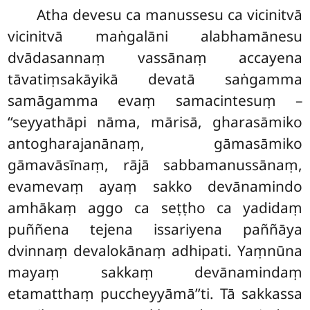
Atha devesu ca manussesu ca vicinitvā
vicinitvā maṅgalāni alabhamānesu
dvādasannaṃ vassānaṃ accayena
tāvatiṃsakāyikā devatā saṅgamma
samāgamma evaṃ samacintesuṃ –
‘‘seyyathāpi nāma, mārisā, gharasāmiko
antogharajanānaṃ, gāmasāmiko
gāmavāsīnaṃ, rājā sabbamanussānaṃ,
evamevaṃ ayaṃ sakko devānamindo
amhākaṃ aggo ca seṭṭho ca yadidaṃ
puññena tejena issariyena paññāya
dvinnaṃ devalokānaṃ adhipati. Yaṃnūna
mayaṃ sakkaṃ devānamindaṃ
etamatthaṃ puccheyyāmā’’ti. Tā sakkassa