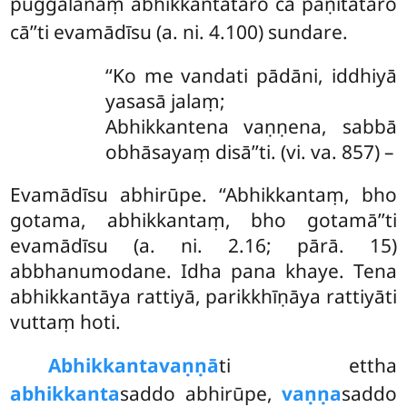
puggalānaṃ abhikkantataro ca paṇītataro
cā’’ti evamādīsu (a. ni. 4.100) sundare.
‘‘Ko me vandati pādāni, iddhiyā
yasasā jalaṃ;
Abhikkantena vaṇṇena, sabbā
obhāsayaṃ disā’’ti. (vi. va. 857) –
Evamādīsu abhirūpe. ‘‘Abhikkantaṃ, bho
gotama, abhikkantaṃ, bho gotamā’’ti
evamādīsu (a. ni. 2.16; pārā. 15)
abbhanumodane. Idha pana khaye. Tena
abhikkantāya rattiyā, parikkhīṇāya rattiyāti
vuttaṃ hoti.
Abhikkantavaṇṇā
ti
ettha
abhikkanta
saddo abhirūpe,
vaṇṇa
saddo