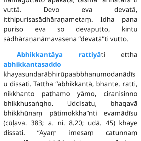
vuttā. Devo eva devatā,
itthipurisasādhāraṇametaṃ. Idha pana
puriso eva so devaputto, kintu
sādhāraṇanāmavasena ‘‘devatā’’ti vutto.
Abhikkantāya
rattiyā
ti ettha
abhikkantasaddo
khayasundarābhirūpaabbhanumodanādīs
u dissati. Tattha ‘‘abhikkantā, bhante, ratti,
nikkhanto paṭhamo yāmo, ciranisinno
bhikkhusaṅgho. Uddisatu, bhagavā
bhikkhūnaṃ pātimokkha’’nti evamādīsu
(cūḷava. 383; a. ni. 8.20; udā. 45) khaye
dissati. ‘‘Ayaṃ imesaṃ catunnaṃ