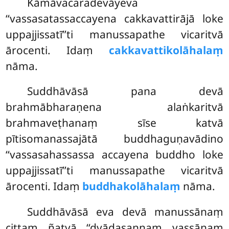
Kāmāvacaradevāyeva
‘‘vassasatassaccayena cakkavattirājā loke
uppajjissatī’’ti manussapathe vicaritvā
ārocenti. Idaṃ
cakkavattikolāhalaṃ
nāma.
Suddhāvāsā pana devā
brahmābharaṇena alaṅkaritvā
brahmaveṭhanaṃ sīse katvā
pītisomanassajātā buddhaguṇavādino
‘‘vassasahassassa accayena buddho loke
uppajjissatī’’ti manussapathe vicaritvā
ārocenti. Idaṃ
buddhakolāhalaṃ
nāma.
Suddhāvāsā eva devā manussānaṃ
cittaṃ ñatvā ‘‘dvādasannaṃ vassānaṃ