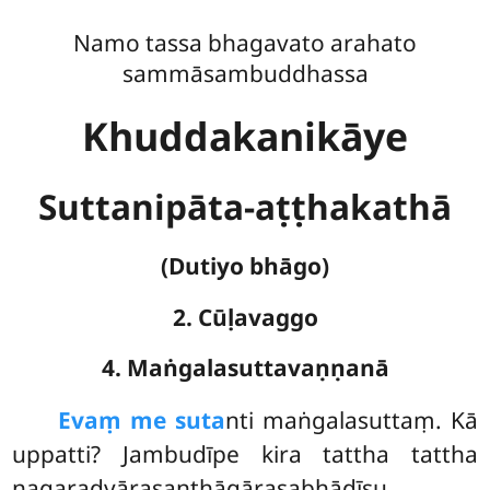
Namo tassa bhagavato arahato
sammāsambuddhassa
Khuddakanikāye
Suttanipāta-aṭṭhakathā
(Dutiyo bhāgo)
2. Cūḷavaggo
4. Maṅgalasuttavaṇṇanā
Evaṃ
me suta
nti maṅgalasuttaṃ. Kā
uppatti? Jambudīpe kira tattha tattha
nagaradvārasanthāgārasabhādīsu