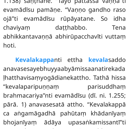
1.138) saṇṭhāne. ‘‘Tayo pattassa vaṇṇā’’ti
evamādīsu pamāṇe. ‘‘Vaṇṇo gandho raso
ojā’’ti evamādīsu rūpāyatane. So idha
chaviyaṃ daṭṭhabbo. Tena
abhikkantavaṇṇā abhirūpacchavīti vuttaṃ
hoti.
Kevalakappa
nti ettha
kevala
saddo
anavasesayebhuyyaabyāmissaanatirekada
ḷhatthavisaṃyogādianekattho. Tathā hissa
‘‘kevalaparipuṇṇaṃ parisuddhaṃ
brahmacariya’’nti evamādīsu (dī. ni. 1.255;
pārā. 1) anavasesatā attho. ‘‘Kevalakappā
ca aṅgamāgadhā pahūtaṃ khādanīyaṃ
bhojanīyaṃ ādāya upasaṅkamissantī’’ti