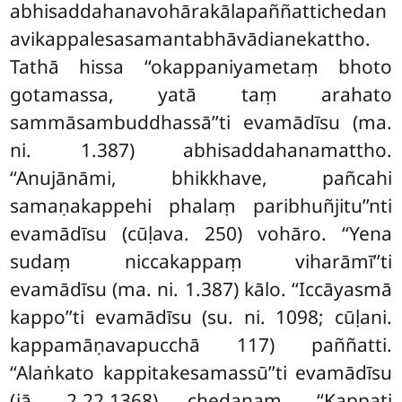
abhisaddahanavohārakālapaññattichedan
avikappalesasamantabhāvādianekattho.
Tathā hissa ‘‘okappaniyametaṃ bhoto
gotamassa, yatā taṃ arahato
sammāsambuddhassā’’ti evamādīsu (ma.
ni. 1.387) abhisaddahanamattho.
‘‘Anujānāmi, bhikkhave, pañcahi
samaṇakappehi phalaṃ paribhuñjitu’’nti
evamādīsu (cūḷava. 250) vohāro. ‘‘Yena
sudaṃ niccakappaṃ viharāmī’’ti
evamādīsu (ma. ni. 1.387) kālo. ‘‘Iccāyasmā
kappo’’ti evamādīsu (su. ni. 1098; cūḷani.
kappamāṇavapucchā 117) paññatti.
‘‘Alaṅkato kappitakesamassū’’ti evamādīsu
(jā. 2.22.1368) chedanaṃ. ‘‘Kappati