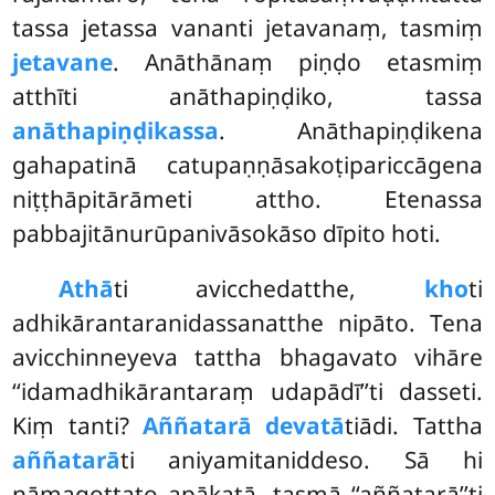
tassa jetassa vananti jetavanaṃ, tasmiṃ
jetavane
. Anāthānaṃ piṇḍo etasmiṃ
atthīti anāthapiṇḍiko, tassa
anāthapiṇḍikassa
. Anāthapiṇḍikena
gahapatinā catupaṇṇāsakoṭipariccāgena
niṭṭhāpitārāmeti attho. Etenassa
pabbajitānurūpanivāsokāso dīpito hoti.
Athā
ti avicchedatthe,
kho
ti
adhikārantaranidassanatthe nipāto. Tena
avicchinneyeva tattha bhagavato vihāre
‘‘idamadhikārantaraṃ udapādī’’ti dasseti.
Kiṃ tanti?
Aññatarā devatā
tiādi. Tattha
aññatarā
ti aniyamitaniddeso. Sā hi
nāmagottato apākaṭā, tasmā ‘‘aññatarā’’ti