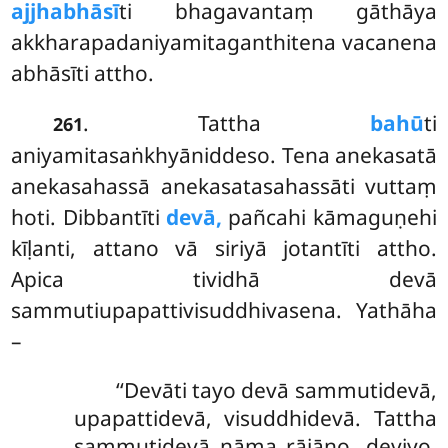
ajjhabhāsī
ti bhagavantaṃ gāthāya
akkharapadaniyamitaganthitena vacanena
abhāsīti attho.
. Tattha
bahū
ti
261
aniyamitasaṅkhyāniddeso. Tena anekasatā
anekasahassā anekasatasahassāti vuttaṃ
hoti. Dibbantīti
devā,
pañcahi kāmaguṇehi
kīḷanti, attano vā siriyā jotantīti attho.
Apica tividhā devā
sammutiupapattivisuddhivasena. Yathāha
–
‘‘Devāti
tayo devā sammutidevā,
upapattidevā, visuddhidevā. Tattha
sammutidevā nāma rājāno, deviyo,