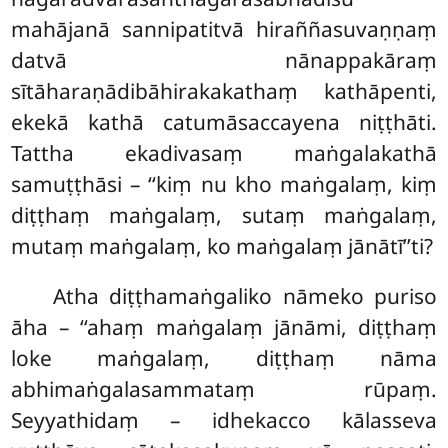
mahājanā sannipatitvā hiraññasuvaṇṇaṃ
datvā nānappakāraṃ
sītāharaṇādibāhirakakathaṃ kathāpenti,
ekekā kathā catumāsaccayena niṭṭhāti.
Tattha ekadivasaṃ maṅgalakathā
samuṭṭhāsi – ‘‘kiṃ nu kho maṅgalaṃ, kiṃ
diṭṭhaṃ maṅgalaṃ, sutaṃ maṅgalaṃ,
mutaṃ maṅgalaṃ, ko maṅgalaṃ jānātī’’ti?
Atha
diṭṭhamaṅgaliko nāmeko puriso
āha – ‘‘ahaṃ maṅgalaṃ jānāmi, diṭṭhaṃ
loke maṅgalaṃ, diṭṭhaṃ nāma
abhimaṅgalasammataṃ rūpaṃ.
Seyyathidaṃ – idhekacco kālasseva