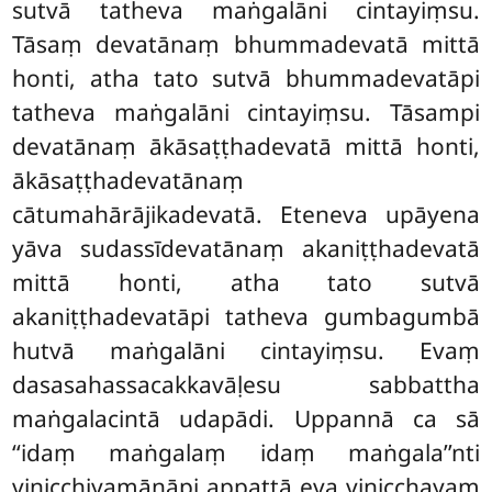
sutvā tatheva maṅgalāni cintayiṃsu.
Tāsaṃ devatānaṃ bhummadevatā mittā
honti, atha tato sutvā bhummadevatāpi
tatheva maṅgalāni cintayiṃsu. Tāsampi
devatānaṃ ākāsaṭṭhadevatā mittā honti,
ākāsaṭṭhadevatānaṃ
cātumahārājikadevatā. Eteneva upāyena
yāva sudassīdevatānaṃ
akaniṭṭhadevatā
mittā honti, atha tato sutvā
akaniṭṭhadevatāpi tatheva gumbagumbā
hutvā maṅgalāni cintayiṃsu. Evaṃ
dasasahassacakkavāḷesu sabbattha
maṅgalacintā udapādi. Uppannā ca sā
‘‘idaṃ maṅgalaṃ idaṃ maṅgala’’nti
vinicchiyamānāpi appattā eva vinicchayaṃ