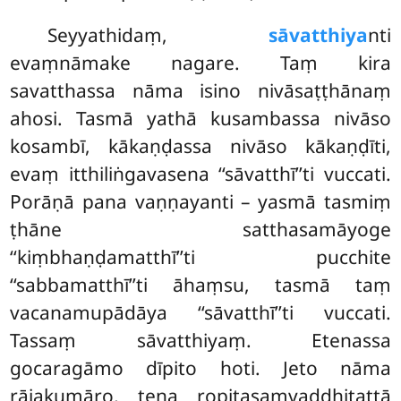
Seyyathidaṃ,
sāvatthiya
nti
evaṃnāmake nagare. Taṃ kira
savatthassa nāma isino nivāsaṭṭhānaṃ
ahosi. Tasmā yathā kusambassa nivāso
kosambī, kākaṇḍassa nivāso kākaṇḍīti,
evaṃ itthiliṅgavasena ‘‘sāvatthī’’ti vuccati.
Porāṇā pana vaṇṇayanti – yasmā tasmiṃ
ṭhāne satthasamāyoge
‘‘kiṃbhaṇḍamatthī’’ti pucchite
‘‘sabbamatthī’’ti āhaṃsu, tasmā taṃ
vacanamupādāya ‘‘sāvatthī’’ti vuccati.
Tassaṃ sāvatthiyaṃ. Etenassa
gocaragāmo dīpito hoti. Jeto nāma
rājakumāro, tena ropitasaṃvaḍḍhitattā