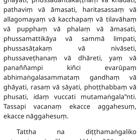
pathaviṃ vā āmasati, haritasassaṃ vā
allagomayaṃ vā kacchapaṃ vā tilavāhaṃ
vā pupphaṃ vā phalaṃ vā āmasati,
phussamattikāya vā sammā limpati,
phussasāṭakaṃ vā nivāseti,
phussaveṭhanaṃ vā dhāreti, yaṃ vā
panaññampi kiñci evarūpaṃ
abhimaṅgalasammataṃ gandhaṃ vā
ghāyati, rasaṃ vā sāyati, phoṭṭhabbaṃ vā
phusati, idaṃ vuccati mutamaṅgala’’nti.
Tassapi vacanaṃ ekacce aggahesuṃ,
ekacce nāggahesuṃ.
Tattha na diṭṭhamaṅgaliko