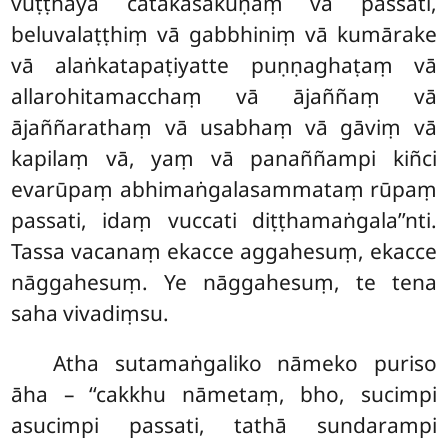
vuṭṭhāya cātakasakuṇaṃ vā passati,
beluvalaṭṭhiṃ vā gabbhiniṃ vā kumārake
vā alaṅkatapaṭiyatte puṇṇaghaṭaṃ vā
allarohitamacchaṃ vā ājaññaṃ vā
ājaññarathaṃ vā usabhaṃ vā gāviṃ vā
kapilaṃ vā, yaṃ vā panaññampi kiñci
evarūpaṃ abhimaṅgalasammataṃ rūpaṃ
passati, idaṃ vuccati diṭṭhamaṅgala’’nti.
Tassa vacanaṃ ekacce aggahesuṃ, ekacce
nāggahesuṃ. Ye nāggahesuṃ, te tena
saha vivadiṃsu.
Atha
sutamaṅgaliko nāmeko puriso
āha – ‘‘cakkhu nāmetaṃ, bho, sucimpi
asucimpi passati, tathā sundarampi