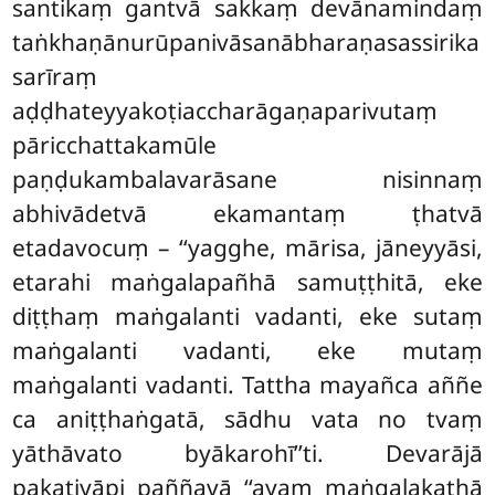
santikaṃ gantvā sakkaṃ devānamindaṃ
taṅkhaṇānurūpanivāsanābharaṇasassirika
sarīraṃ
aḍḍhateyyakoṭiaccharāgaṇaparivutaṃ
pāricchattakamūle
paṇḍukambalavarāsane nisinnaṃ
abhivādetvā ekamantaṃ ṭhatvā
etadavocuṃ – ‘‘yagghe, mārisa, jāneyyāsi,
etarahi maṅgalapañhā samuṭṭhitā, eke
diṭṭhaṃ maṅgalanti vadanti, eke sutaṃ
maṅgalanti vadanti, eke mutaṃ
maṅgalanti vadanti. Tattha mayañca aññe
ca aniṭṭhaṅgatā, sādhu vata no tvaṃ
yāthāvato byākarohī’’ti. Devarājā
pakatiyāpi paññavā ‘‘ayaṃ maṅgalakathā