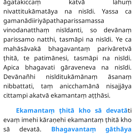
āgatakiccaṃ katvā lahuṃ
nivattitukāmatāya na nisīdi. Yassa ca
gamanādiiriyāpathaparissamassa
vinodanatthaṃ nisīdanti, so devānaṃ
parissamo natthi, tasmāpi na nisīdi. Ye ca
mahāsāvakā bhagavantaṃ parivāretvā
ṭhitā, te patimānesi, tasmāpi na nisīdi.
Apica bhagavati gāraveneva na nisīdi.
Devānañhi nisīditukāmānaṃ āsanaṃ
nibbattati, taṃ anicchamānā nisajjāya
cittampi akatvā ekamantaṃ aṭṭhāsi.
Ekamantaṃ ṭhitā kho sā devatā
ti
evaṃ imehi kāraṇehi ekamantaṃ ṭhitā kho
sā devatā.
Bhagavantaṃ gāthāya