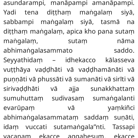
asundarampi, manāpampi amanāpampi.
Yadi tena diṭṭhaṃ maṅgalaṃ siyā,
sabbampi maṅgalaṃ siyā, tasmā na
diṭṭhaṃ maṅgalaṃ, apica kho pana sutaṃ
maṅgalaṃ, sutaṃ nāma
abhimaṅgalasammato saddo.
Seyyathidaṃ – idhekacco kālasseva
vuṭṭhāya vaḍḍhāti vā vaḍḍhamānāti vā
puṇṇāti vā phussāti vā sumanāti vā sirīti vā
sirivaḍḍhāti vā ajja sunakkhattaṃ
sumuhuttaṃ sudivasaṃ sumaṅgalanti
evarūpaṃ vā yaṃkiñci
abhimaṅgalasammataṃ saddaṃ suṇāti,
idaṃ vuccati sutamaṅgala’’nti. Tassapi
vacanaṃ ekacce aggahesuṃ, ekacce