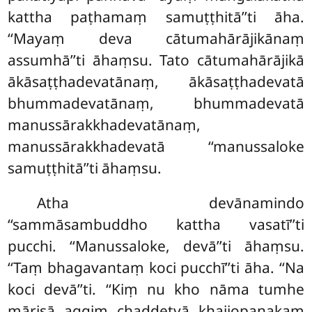
kattha paṭhamaṃ samuṭṭhitā’’ti āha.
‘‘Mayaṃ deva cātumahārājikānaṃ
assumhā’’ti āhaṃsu. Tato cātumahārājikā
ākāsaṭṭhadevatānaṃ, ākāsaṭṭhadevatā
bhummadevatānaṃ, bhummadevatā
manussārakkhadevatānaṃ,
manussārakkhadevatā ‘‘manussaloke
samuṭṭhitā’’ti āhaṃsu.
Atha devānamindo
‘‘sammāsambuddho kattha vasatī’’ti
pucchi. ‘‘Manussaloke, devā’’ti āhaṃsu.
‘‘Taṃ bhagavantaṃ koci pucchī’’ti āha. ‘‘Na
koci devā’’ti. ‘‘Kiṃ nu kho nāma tumhe
mārisā aggiṃ chaḍḍetvā khajjopanakaṃ