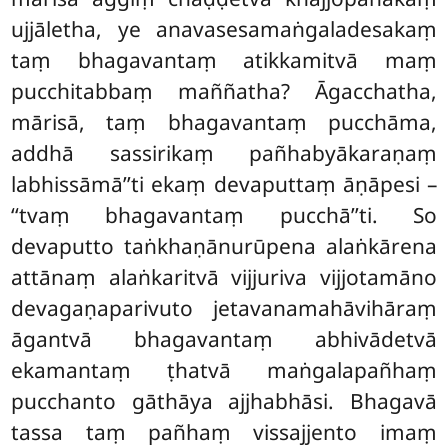
ujjāletha, ye anavasesamaṅgaladesakaṃ
taṃ bhagavantaṃ atikkamitvā maṃ
pucchitabbaṃ maññatha? Āgacchatha,
mārisā, taṃ bhagavantaṃ pucchāma,
addhā sassirikaṃ pañhabyākaraṇaṃ
labhissāmā’’ti ekaṃ devaputtaṃ āṇāpesi –
‘‘tvaṃ bhagavantaṃ pucchā’’ti. So
devaputto taṅkhaṇānurūpena
alaṅkārena
attānaṃ alaṅkaritvā vijjuriva vijjotamāno
devagaṇaparivuto jetavanamahāvihāraṃ
āgantvā bhagavantaṃ abhivādetvā
ekamantaṃ ṭhatvā maṅgalapañhaṃ
pucchanto gāthāya ajjhabhāsi. Bhagavā
tassa taṃ pañhaṃ vissajjento imaṃ