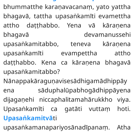
bhummatthe karaṇavacanaṃ, yato yattha
bhagavā, tattha upasaṅkamīti evamettha
attho daṭṭhabbo. Yena vā kāraṇena
bhagavā devamanussehi
upasaṅkamitabbo, teneva kāraṇena
upasaṅkamīti evampettha attho
daṭṭhabbo. Kena ca kāraṇena bhagavā
upasaṅkamitabbo?
Nānappakāraguṇavisesādhigamādhippāy
ena sāduphalūpabhogādhippāyena
dijagaṇehi niccaphalitamahārukkho viya.
Upasaṅkamīti ca gatāti
vuttaṃ hoti.
Upasaṅkamitvā
ti
upasaṅkamanapariyosānadīpanaṃ. Atha