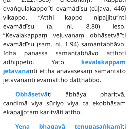
dvaṅgulakappo’’ti evamādīsu (cūḷava. 446)
vikappo. ‘‘Atthi kappo nipajjitu’’nti
evamādīsu (a. ni. 8.80) leso.
‘‘Kevalakappaṃ veḷuvanaṃ obhāsetvā’’ti
evamādīsu (saṃ. ni. 1.94) samantabhāvo.
Idha panassa samantabhāvo atthoti
adhippeto. Yato
kevalakappaṃ
jetavana
nti ettha anavasesaṃ samantato
jetavananti evamattho daṭṭhabbo.
Obhāsetvā
ti
ābhāya pharitvā,
candimā viya sūriyo viya ca ekobhāsaṃ
ekapajjotaṃ karitvāti attho.
Yena bhagavā tenupasaṅkamī
ti