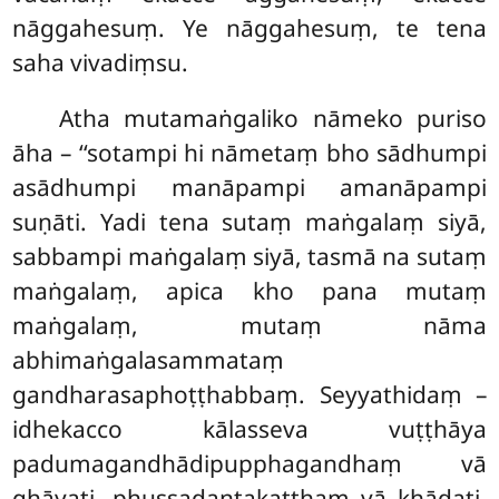
nāggahesuṃ. Ye nāggahesuṃ, te tena
saha vivadiṃsu.
Atha mutamaṅgaliko nāmeko puriso
āha – ‘‘sotampi hi nāmetaṃ bho sādhumpi
asādhumpi manāpampi amanāpampi
suṇāti. Yadi tena sutaṃ maṅgalaṃ siyā,
sabbampi maṅgalaṃ siyā, tasmā na sutaṃ
maṅgalaṃ, apica kho pana mutaṃ
maṅgalaṃ, mutaṃ nāma
abhimaṅgalasammataṃ
gandharasaphoṭṭhabbaṃ. Seyyathidaṃ –
idhekacco kālasseva vuṭṭhāya
padumagandhādipupphagandhaṃ vā
ghāyati, phussadantakaṭṭhaṃ vā khādati,