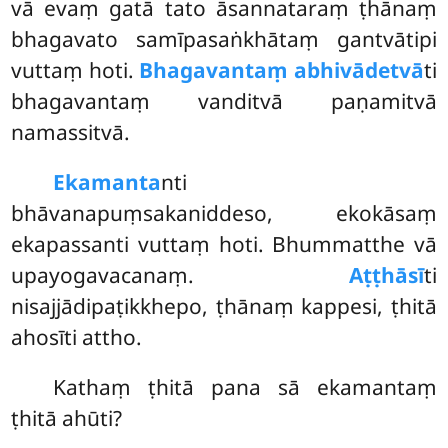
vā evaṃ gatā tato āsannataraṃ ṭhānaṃ
bhagavato samīpasaṅkhātaṃ gantvātipi
vuttaṃ hoti.
Bhagavantaṃ abhivādetvā
ti
bhagavantaṃ vanditvā paṇamitvā
namassitvā.
Ekamanta
nti
bhāvanapuṃsakaniddeso, ekokāsaṃ
ekapassanti vuttaṃ hoti. Bhummatthe vā
upayogavacanaṃ.
Aṭṭhāsī
ti
nisajjādipaṭikkhepo, ṭhānaṃ kappesi, ṭhitā
ahosīti attho.
Kathaṃ ṭhitā pana sā ekamantaṃ
ṭhitā ahūti?