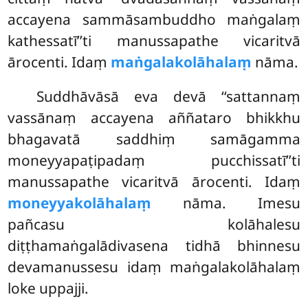
accayena sammāsambuddho maṅgalaṃ
kathessatī’’ti manussapathe vicaritvā
ārocenti. Idaṃ
maṅgalakolāhalaṃ
nāma.
Suddhāvāsā
eva devā ‘‘sattannaṃ
vassānaṃ accayena aññataro bhikkhu
bhagavatā saddhiṃ samāgamma
moneyyapaṭipadaṃ pucchissatī’’ti
manussapathe vicaritvā ārocenti. Idaṃ
moneyyakolāhalaṃ
nāma. Imesu
pañcasu kolāhalesu
diṭṭhamaṅgalādivasena tidhā bhinnesu
devamanussesu idaṃ maṅgalakolāhalaṃ
loke uppajji.