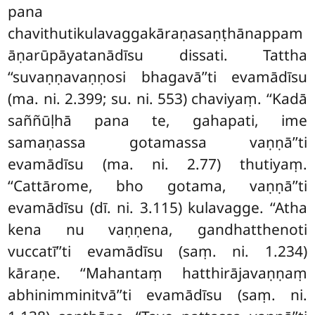
pana
chavithutikulavaggakāraṇasaṇṭhānappam
āṇarūpāyatanādīsu dissati. Tattha
‘‘suvaṇṇavaṇṇosi bhagavā’’ti evamādīsu
(ma. ni. 2.399; su. ni. 553) chaviyaṃ. ‘‘Kadā
saññūḷhā pana te, gahapati, ime
samaṇassa gotamassa vaṇṇā’’ti
evamādīsu (ma. ni. 2.77) thutiyaṃ.
‘‘Cattārome, bho gotama, vaṇṇā’’ti
evamādīsu (dī. ni. 3.115) kulavagge. ‘‘Atha
kena nu vaṇṇena, gandhatthenoti
vuccatī’’ti evamādīsu (saṃ. ni. 1.234)
kāraṇe. ‘‘Mahantaṃ hatthirājavaṇṇaṃ
abhinimminitvā’’ti evamādīsu (saṃ. ni.