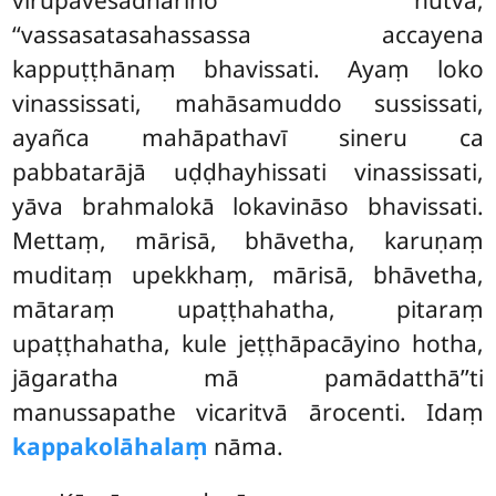
‘‘vassasatasahassassa accayena
kappuṭṭhānaṃ bhavissati. Ayaṃ loko
vinassissati, mahāsamuddo sussissati,
ayañca mahāpathavī sineru ca
pabbatarājā uḍḍhayhissati vinassissati,
yāva brahmalokā lokavināso bhavissati.
Mettaṃ, mārisā, bhāvetha, karuṇaṃ
muditaṃ upekkhaṃ, mārisā, bhāvetha,
mātaraṃ upaṭṭhahatha, pitaraṃ
upaṭṭhahatha, kule jeṭṭhāpacāyino hotha,
jāgaratha mā pamādatthā’’ti
manussapathe vicaritvā ārocenti. Idaṃ
kappakolāhalaṃ
nāma.