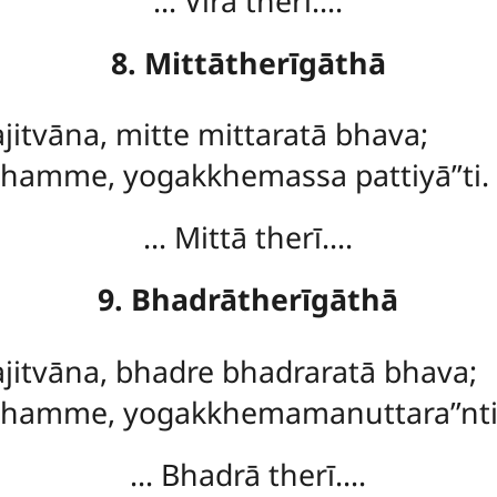
… Vīrā therī….
8. Mittātherīgāthā
jitvāna, mitte mittaratā bhava;
dhamme, yogakkhemassa pattiyā’’ti.
… Mittā therī….
9. Bhadrātherīgāthā
jitvāna, bhadre bhadraratā bhava;
dhamme, yogakkhemamanuttara’’nti
… Bhadrā therī….