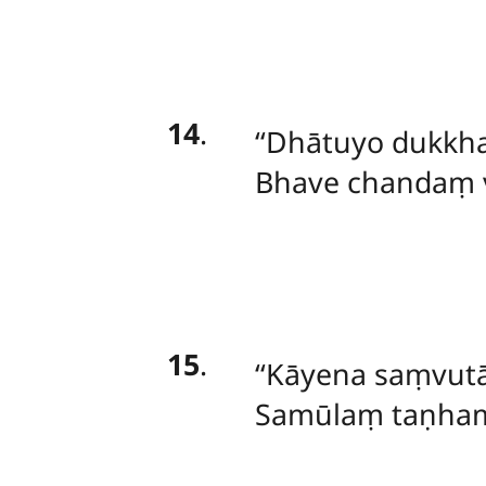
14
.
‘‘Dhātuyo dukkha
Bhave chandaṃ vir
15
.
‘‘Kāyena
saṃvutā
Samūlaṃ taṇhama