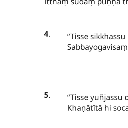
Itthaṃ sudaṃ puṇṇā th
4
.
‘‘Tisse sikkhass
Sabbayogavisaṃyu
5
.
‘‘Tisse
yuñjassu 
Khaṇātītā hi soca