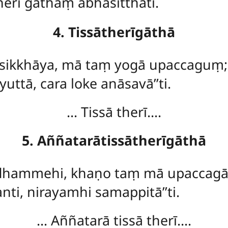
erī gāthaṃ abhāsitthāti.
4. Tissātherīgāthā
u sikkhāya, mā taṃ yogā upaccaguṃ;
ttā, cara loke anāsavā’’ti.
… Tissā therī….
5. Aññatarātissātherīgāthā
dhammehi, khaṇo taṃ mā upaccagā
nti, nirayamhi samappitā’’ti.
… Aññatarā tissā therī….