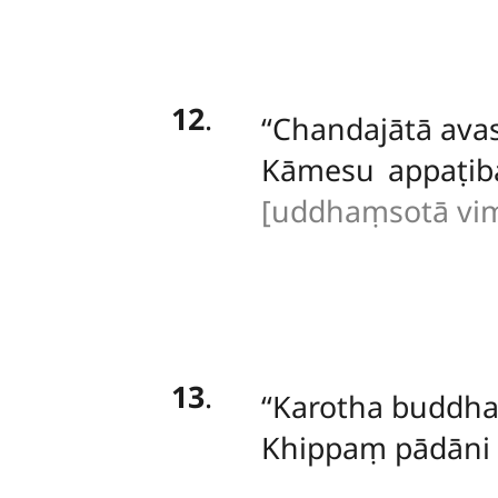
12
.
‘‘Chandajātā ava
Kāmesu appaṭib
[uddhaṃsotā vimuc
13
.
‘‘Karotha
buddha
Khippaṃ pādāni d