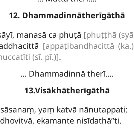
12. Dhammadinnātherīgāthā
sāyī, manasā ca phuṭā
[phuṭṭhā (syā.
addhacittā
[appaṭibandhacittā (ka.)
catīti (sī. pī.)]
.
… Dhammadinnā therī….
13.Visākhātherīgāthā
sāsanaṃ, yaṃ katvā nānutappati;
hovitvā, ekamante nisīdathā’’ti.