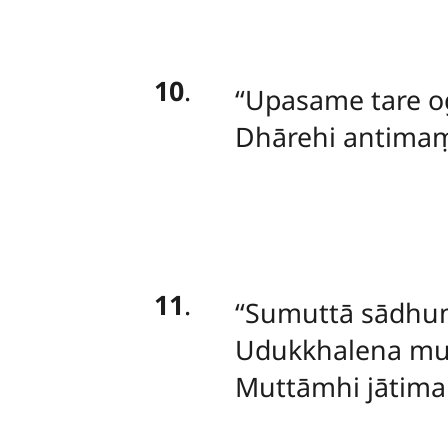
10
.
‘‘Upasame tare
Dhārehi antimaṃ
11
.
‘‘Sumuttā
sādhum
Udukkhalena mus
Muttāmhi
jātima