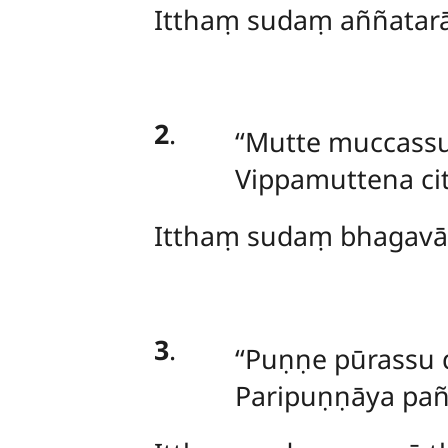
Itthaṃ sudaṃ aññatarā
2
.
‘‘Mutte
muccassu
Vippamuttena cit
Itthaṃ sudaṃ bhagavā
3
.
‘‘Puṇṇe pūrassu
Paripuṇṇāya pa