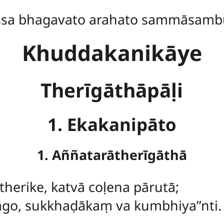
ssa bhagavato arahato sammāsamb
Khuddakanikāye
Therīgāthāpāḷi
1. Ekakanipāto
1. Aññatarātherīgāthā
therike, katvā coḷena pārutā;
āgo, sukkhaḍākaṃ va kumbhiya’’nti.