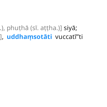
), phuṭhā (sī. aṭṭha.)]
siyā;
]
,
uddhaṃsotāti
vuccatī’’ti