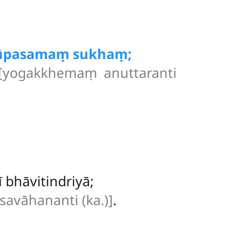
vūpasamaṃ sukhaṃ;
[yogakkhemaṃ anuttaranti
bhāvitindriyā;
[savāhananti (ka.)]
.