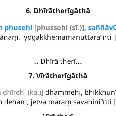
6. Dhīrātherīgāthā
ṃ phusehi
[phussehi (sī.)]
, saññā
bānaṃ, yogakkhemamanuttara’’nti
… Dhīrā therī….
7. Vīrātherīgāthā
 dhīrehi (ka.)]
dhammehi, bhikkhunī 
 dehaṃ, jetvā māraṃ savāhini’’nti