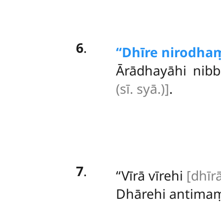
6
.
‘‘Dhīre
nirodha
Ārādhayāhi nib
(sī. syā.)]
.
7
.
‘‘Vīrā
vīrehi
[dhīrā
Dhārehi antimaṃ