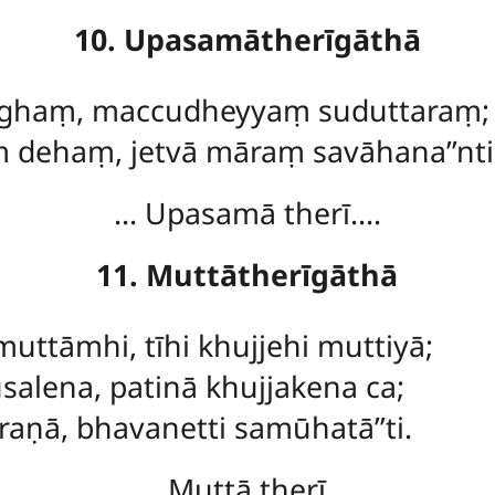
10. Upasamātherīgāthā
 oghaṃ, maccudheyyaṃ suduttaraṃ;
 dehaṃ, jetvā māraṃ savāhana’’nti
… Upasamā therī….
11. Muttātherīgāthā
uttāmhi, tīhi khujjehi muttiyā;
alena, patinā khujjakena ca;
raṇā, bhavanetti samūhatā’’ti.
… Muttā therī….