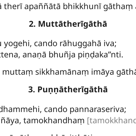
 therī apaññātā bhikkhunī gāthaṃ a
2. Muttātherīgāthā
 yogehi, cando rāhuggahā iva;
tena, anaṇā bhuñja piṇḍaka’’nti.
 muttaṃ sikkhamānaṃ imāya gāthāy
3. Puṇṇātherīgāthā
 dhammehi, cando pannaraseriva;
ññāya, tamokhandhaṃ
[tamokkhandh