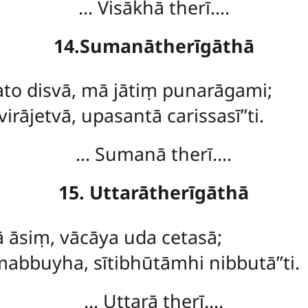
… Visākhā therī….
14.Sumanātherīgāthā
to disvā, mā jātiṃ punarāgami;
ājetvā, upasantā carissasī’’ti.
… Sumanā therī….
15. Uttarātherīgāthā
 āsiṃ, vācāya uda cetasā;
bbuyha, sītibhūtāmhi nibbutā’’ti.
… Uttarā therī….