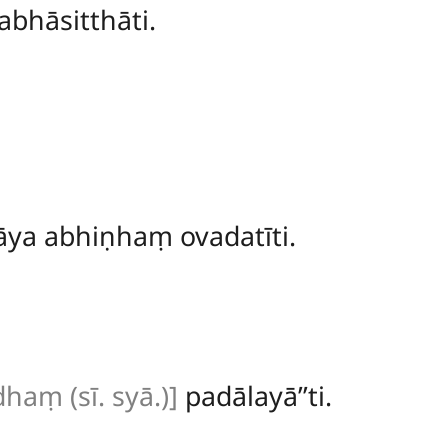
bhāsitthāti.
a abhiṇhaṃ ovadatīti.
aṃ (sī. syā.)]
padālayā’’ti.