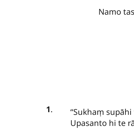
Namo ta
1
.
‘‘Sukhaṃ
supāhi 
Upasanto hi te r