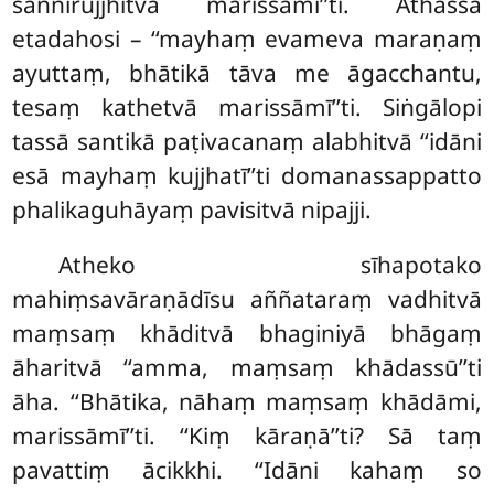
sannirujjhitvā marissāmī’’ti. Athassā
etadahosi – ‘‘mayhaṃ evameva maraṇaṃ
ayuttaṃ, bhātikā tāva me āgacchantu,
tesaṃ kathetvā
marissāmī’’ti. Siṅgālopi
tassā santikā paṭivacanaṃ alabhitvā ‘‘idāni
esā mayhaṃ kujjhatī’’ti domanassappatto
phalikaguhāyaṃ pavisitvā nipajji.
Atheko sīhapotako
mahiṃsavāraṇādīsu aññataraṃ vadhitvā
maṃsaṃ khāditvā bhaginiyā bhāgaṃ
āharitvā ‘‘amma, maṃsaṃ khādassū’’ti
āha. ‘‘Bhātika, nāhaṃ maṃsaṃ khādāmi,
marissāmī’’ti. ‘‘Kiṃ kāraṇā’’ti? Sā taṃ
pavattiṃ ācikkhi. ‘‘Idāni kahaṃ so