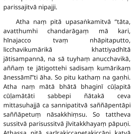
parissajitvā nipajji.
Atha naṃ pitā upasaṅkamitvā ‘‘tāta,
avatthumhi chandarāgaṃ mā kari,
hīnajacco tvaṃ nhāpitaputto,
licchavikumārikā khattiyadhītā
jātisampannā, na sā tuyhaṃ anucchavikā,
aññaṃ te jātigottehi sadisaṃ kumārikaṃ
ānessāmī’’ti āha. So pitu kathaṃ na gaṇhi.
Atha naṃ mātā bhātā bhaginī cūḷapitā
cūḷamātāti sabbepi ñātakā ceva
mittasuhajjā ca sannipatitvā saññāpentāpi
saññāpetuṃ nāsakkhiṃsu. So tattheva
sussitvā parisussitvā jīvitakkhayaṃ pāpuṇi.
Athassa pitā sarīrakiccapetakiccāni katvā