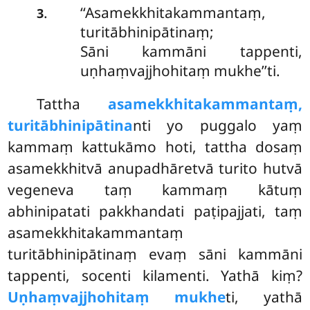
‘‘Asamekkhitakammantaṃ,
.
3
turitābhinipātinaṃ;
Sāni kammāni tappenti,
uṇhaṃvajjhohitaṃ mukhe’’ti.
Tattha
asamekkhitakammantaṃ,
turitābhinipātina
nti yo puggalo yaṃ
kammaṃ kattukāmo hoti, tattha dosaṃ
asamekkhitvā anupadhāretvā turito hutvā
vegeneva taṃ kammaṃ kātuṃ
abhinipatati pakkhandati paṭipajjati, taṃ
asamekkhitakammantaṃ
turitābhinipātinaṃ evaṃ sāni kammāni
tappenti, socenti kilamenti. Yathā kiṃ?
Uṇhaṃvajjhohitaṃ mukhe
ti, yathā