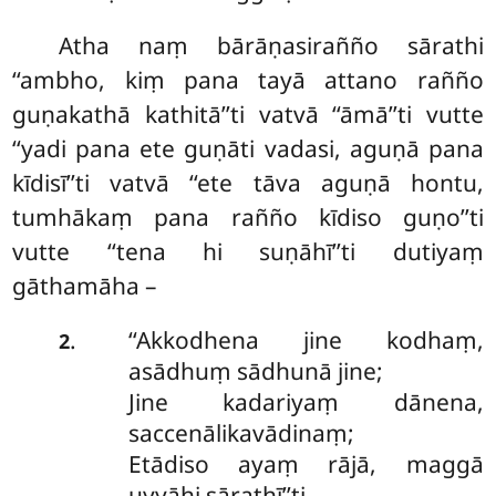
Atha
naṃ bārāṇasirañño sārathi
‘‘ambho, kiṃ pana tayā attano rañño
guṇakathā kathitā’’ti vatvā ‘‘āmā’’ti vutte
‘‘yadi pana ete guṇāti vadasi, aguṇā pana
kīdisī’’ti vatvā ‘‘ete tāva aguṇā hontu,
tumhākaṃ pana rañño kīdiso guṇo’’ti
vutte ‘‘tena hi suṇāhī’’ti dutiyaṃ
gāthamāha –
‘‘Akkodhena jine kodhaṃ,
.
2
asādhuṃ sādhunā jine;
Jine kadariyaṃ dānena,
saccenālikavādinaṃ;
Etādiso ayaṃ rājā, maggā
uyyāhi sārathī’’ti.