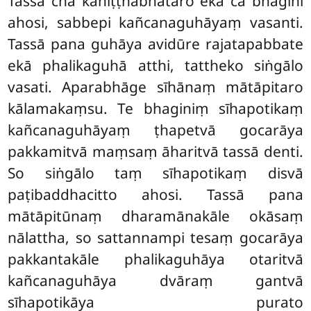
Tassa cha kaniṭṭhabhātaro ekā ca bhaginī
ahosi, sabbepi kañcanaguhāyaṃ vasanti.
Tassā pana guhāya avidūre rajatapabbate
ekā phalikaguhā atthi, tattheko siṅgālo
vasati. Aparabhāge sīhānaṃ mātāpitaro
kālamakaṃsu. Te bhaginiṃ sīhapotikaṃ
kañcanaguhāyaṃ ṭhapetvā gocarāya
pakkamitvā maṃsaṃ āharitvā tassā denti.
So siṅgālo taṃ sīhapotikaṃ disvā
paṭibaddhacitto ahosi. Tassā pana
mātāpitūnaṃ dharamānakāle okāsaṃ
nālattha, so sattannampi tesaṃ gocarāya
pakkantakāle phalikaguhāya otaritvā
kañcanaguhāya dvāraṃ gantvā
sīhapotikāya
purato