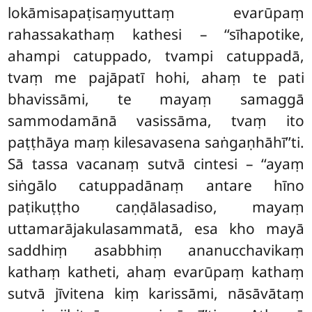
lokāmisapaṭisaṃyuttaṃ evarūpaṃ
rahassakathaṃ kathesi – ‘‘sīhapotike,
ahampi catuppado, tvampi catuppadā,
tvaṃ me pajāpatī hohi, ahaṃ te pati
bhavissāmi, te mayaṃ samaggā
sammodamānā vasissāma, tvaṃ ito
paṭṭhāya maṃ kilesavasena saṅgaṇhāhī’’ti.
Sā tassa vacanaṃ sutvā cintesi – ‘‘ayaṃ
siṅgālo catuppadānaṃ antare hīno
paṭikuṭṭho caṇḍālasadiso, mayaṃ
uttamarājakulasammatā, esa kho mayā
saddhiṃ asabbhiṃ ananucchavikaṃ
kathaṃ katheti, ahaṃ evarūpaṃ kathaṃ
sutvā jīvitena kiṃ karissāmi, nāsāvātaṃ