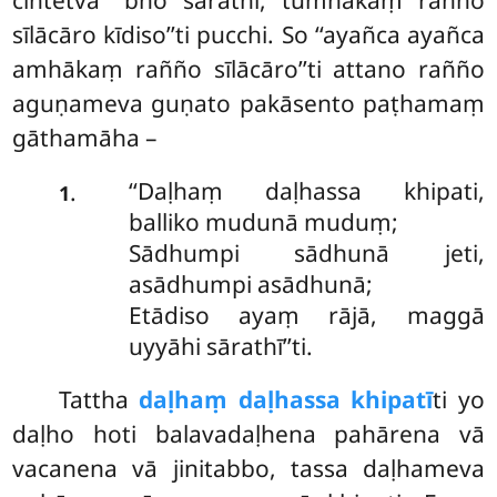
sīlācāro kīdiso’’ti pucchi. So ‘‘ayañca ayañca
amhākaṃ rañño sīlācāro’’ti attano rañño
aguṇameva guṇato pakāsento paṭhamaṃ
gāthamāha –
‘‘Daḷhaṃ daḷhassa khipati,
.
1
balliko mudunā muduṃ;
Sādhumpi sādhunā jeti,
asādhumpi asādhunā;
Etādiso ayaṃ rājā, maggā
uyyāhi sārathī’’ti.
Tattha
daḷhaṃ daḷhassa khipatī
ti yo
daḷho hoti balavadaḷhena pahārena vā
vacanena vā jinitabbo, tassa daḷhameva