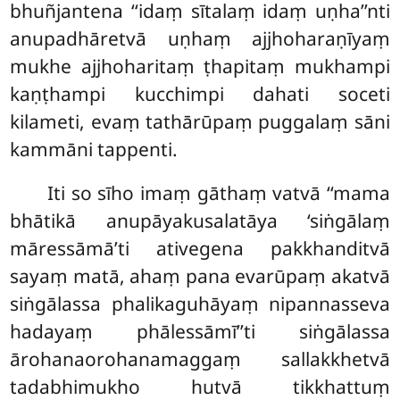
bhuñjantena ‘‘idaṃ sītalaṃ idaṃ uṇha’’nti
anupadhāretvā uṇhaṃ ajjhoharaṇīyaṃ
mukhe ajjhoharitaṃ ṭhapitaṃ mukhampi
kaṇṭhampi kucchimpi dahati soceti
kilameti, evaṃ tathārūpaṃ puggalaṃ sāni
kammāni tappenti.
Iti so sīho imaṃ gāthaṃ vatvā ‘‘mama
bhātikā anupāyakusalatāya ‘siṅgālaṃ
māressāmā’ti ativegena pakkhanditvā
sayaṃ matā, ahaṃ pana evarūpaṃ akatvā
siṅgālassa phalikaguhāyaṃ nipannasseva
hadayaṃ phālessāmī’’ti siṅgālassa
ārohanaorohanamaggaṃ sallakkhetvā
tadabhimukho hutvā tikkhattuṃ