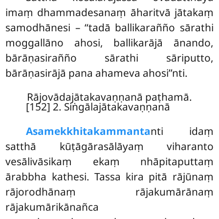
imaṃ dhammadesanaṃ āharitvā jātakaṃ
samodhānesi – ‘‘tadā ballikarañño sārathi
moggallāno ahosi, ballikarājā ānando,
bārāṇasirañño sārathi sāriputto,
bārāṇasirājā pana ahameva ahosi’’nti.
Rājovādajātakavaṇṇanā paṭhamā.
[152] 2. Siṅgālajātakavaṇṇanā
Asamekkhitakammanta
nti
idaṃ
satthā kūṭāgārasālāyaṃ viharanto
vesālivāsikaṃ ekaṃ nhāpitaputtaṃ
ārabbha kathesi. Tassa kira pitā rājūnaṃ
rājorodhānaṃ rājakumārānaṃ
rājakumārikānañca