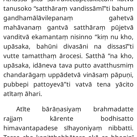
tanusoko
‘‘satthāraṃ vandissāmī’’ti bahuṃ
gandhamālāvilepanaṃ gahetvā
mahāvanaṃ gantvā satthāraṃ pūjetvā
vanditvā ekamantaṃ nisinno ‘‘kiṃ nu kho,
upāsaka, bahūni divasāni na dissasī’’ti
vutte tamatthaṃ ārocesi. Satthā ‘‘na kho,
upāsaka, idāneva tava putto avatthusmiṃ
chandarāgaṃ uppādetvā vināsaṃ pāpuṇi,
pubbepi pattoyevā’’ti vatvā tena yācito
atītaṃ āhari.
Atīte bārāṇasiyaṃ brahmadatte
rajjaṃ kārente bodhisatto
himavantapadese sīhayoniyaṃ nibbatti.