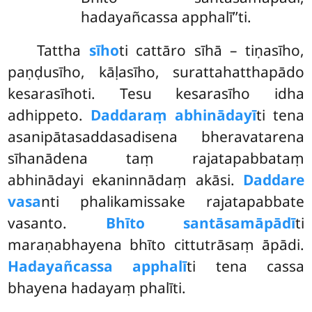
hadayañcassa apphalī’’ti.
Tattha
sīho
ti cattāro sīhā – tiṇasīho,
paṇḍusīho, kāḷasīho, surattahatthapādo
kesarasīhoti. Tesu kesarasīho idha
adhippeto.
Daddaraṃ abhinādayī
ti tena
asanipātasaddasadisena bheravatarena
sīhanādena taṃ rajatapabbataṃ
abhinādayi ekaninnādaṃ akāsi.
Daddare
vasa
nti phalikamissake rajatapabbate
vasanto.
Bhīto santāsamāpādī
ti
maraṇabhayena bhīto cittutrāsaṃ āpādi.
Hadayañcassa apphalī
ti tena cassa
bhayena hadayaṃ phalīti.