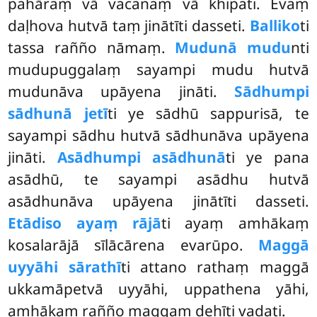
pahāraṃ vā vacanaṃ vā khipati. Evaṃ
daḷhova hutvā taṃ jinātīti dasseti.
Balliko
ti
tassa rañño nāmaṃ.
Mudunā mudu
nti
mudupuggalaṃ sayampi mudu hutvā
mudunāva upāyena jināti.
Sādhumpi
sādhunā jetī
ti ye sādhū sappurisā, te
sayampi sādhu hutvā sādhunāva
upāyena
jināti.
Asādhumpi asādhunā
ti ye pana
asādhū, te sayampi asādhu hutvā
asādhunāva upāyena jinātīti dasseti.
Etādiso ayaṃ rājā
ti ayaṃ amhākaṃ
kosalarājā sīlācārena evarūpo.
Maggā
uyyāhi sārathī
ti attano rathaṃ maggā
ukkamāpetvā uyyāhi, uppathena yāhi,
amhākaṃ rañño maggaṃ dehīti vadati.