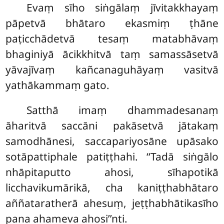
Evaṃ
sīho siṅgālaṃ jīvitakkhayaṃ
pāpetvā bhātaro ekasmiṃ ṭhāne
paṭicchādetvā tesaṃ matabhāvaṃ
bhaginiyā ācikkhitvā taṃ samassāsetvā
yāvajīvaṃ kañcanaguhāyaṃ vasitvā
yathākammaṃ gato.
Satthā imaṃ dhammadesanaṃ
āharitvā saccāni pakāsetvā jātakaṃ
samodhānesi, saccapariyosāne upāsako
sotāpattiphale patiṭṭhahi. ‘‘Tadā siṅgālo
nhāpitaputto ahosi, sīhapotikā
licchavikumārikā, cha kaniṭṭhabhātaro
aññataratherā ahesuṃ, jeṭṭhabhātikasīho
pana ahameva ahosi’’nti.