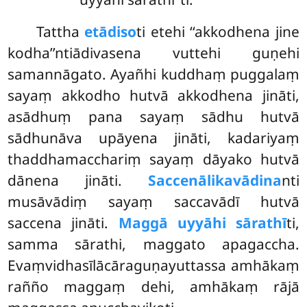
Tattha
etādiso
ti etehi ‘‘akkodhena jine
kodha’’ntiādivasena vuttehi guṇehi
samannāgato. Ayañhi kuddhaṃ puggalaṃ
sayaṃ akkodho hutvā akkodhena jināti,
asādhuṃ pana sayaṃ sādhu hutvā
sādhunāva upāyena jināti, kadariyaṃ
thaddhamacchariṃ sayaṃ dāyako hutvā
dānena jināti.
Saccenālikavādina
nti
musāvādiṃ sayaṃ saccavādī hutvā
saccena jināti.
Maggā uyyāhi sārathī
ti,
samma sārathi, maggato apagaccha.
Evaṃvidhasīlācāraguṇayuttassa amhākaṃ
rañño maggaṃ dehi, amhākaṃ rājā