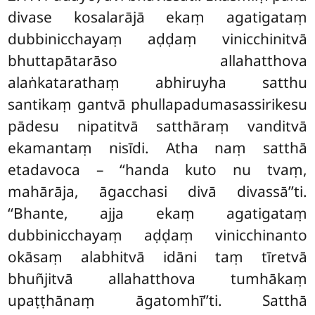
divase kosalarājā ekaṃ agatigataṃ
dubbinicchayaṃ aḍḍaṃ vinicchinitvā
bhuttapātarāso allahatthova
alaṅkatarathaṃ abhiruyha satthu
santikaṃ gantvā phullapadumasassirikesu
pādesu nipatitvā satthāraṃ vanditvā
ekamantaṃ nisīdi. Atha naṃ satthā
etadavoca – ‘‘handa kuto nu tvaṃ,
mahārāja, āgacchasi divā divassā’’ti.
‘‘Bhante, ajja ekaṃ agatigataṃ
dubbinicchayaṃ aḍḍaṃ vinicchinanto
okāsaṃ alabhitvā idāni taṃ tīretvā
bhuñjitvā allahatthova tumhākaṃ
upaṭṭhānaṃ āgatomhī’’ti. Satthā