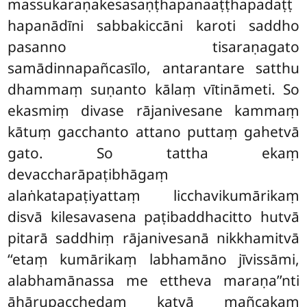
massukaraṇakesasaṇṭhapanaaṭṭhapadaṭṭ
hapanādīni sabbakiccāni karoti saddho
pasanno tisaraṇagato
samādinnapañcasīlo, antarantare satthu
dhammaṃ suṇanto kālaṃ vītināmeti. So
ekasmiṃ divase rājanivesane kammaṃ
kātuṃ gacchanto attano puttaṃ gahetvā
gato. So tattha ekaṃ
devaccharāpaṭibhāgaṃ
alaṅkatapaṭiyattaṃ licchavikumārikaṃ
disvā kilesavasena paṭibaddhacitto hutvā
pitarā saddhiṃ rājanivesanā nikkhamitvā
‘‘etaṃ kumārikaṃ labhamāno jīvissāmi,
alabhamānassa me ettheva maraṇa’’nti
āhārupacchedaṃ katvā mañcakaṃ