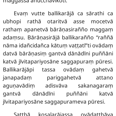
maggassa anucchavikoti.
Evaṃ vutte ballikarājā ca sārathi ca
ubhopi rathā otaritvā asse mocetvā
rathaṃ apanetvā bārāṇasirañño maggaṃ
adaṃsu. Bārāṇasirājā ballikarañño ‘‘raññā
nāma idañcidañca kātuṃ
vaṭṭatī’’ti ovādaṃ
datvā bārāṇasiṃ gantvā dānādīni puññāni
katvā jīvitapariyosāne saggapuraṃ pūresi.
Ballikarājāpi tassa ovādaṃ gahetvā
janapadaṃ pariggahetvā attano
aguṇavādiṃ adisvāva sakanagaraṃ
gantvā dānādīni puññāni katvā
jīvitapariyosāne saggapurameva pūresi.
Satthā
kosalarājassa ovādatthāya