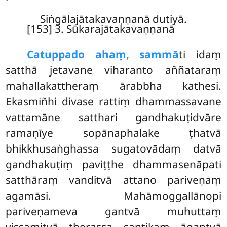
Siṅgālajātakavaṇṇanā dutiyā.
[153] 3. Sūkarajātakavaṇṇanā
Catuppado ahaṃ, sammā
ti idaṃ
satthā jetavane viharanto aññataraṃ
mahallakattheraṃ ārabbha kathesi.
Ekasmiñhi divase rattiṃ dhammassavane
vattamāne satthari gandhakuṭidvāre
ramaṇīye sopānaphalake ṭhatvā
bhikkhusaṅghassa sugatovādaṃ datvā
gandhakuṭiṃ paviṭṭhe dhammasenāpati
satthāraṃ vanditvā attano pariveṇaṃ
agamāsi. Mahāmoggallānopi
pariveṇameva gantvā
muhuttaṃ
vissamitvā therassa santikaṃ āgantvā