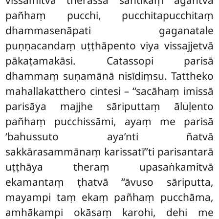
pañhaṃ pucchi, pucchitapucchitaṃ
dhammasenāpati gaganatale
puṇṇacandaṃ uṭṭhāpento viya vissajjetvā
pākaṭamakāsi. Catassopi parisā
dhammaṃ suṇamānā nisīdiṃsu. Tattheko
mahallakatthero cintesi – ‘‘sacāhaṃ imissā
parisāya majjhe sāriputtaṃ āluḷento
pañhaṃ pucchissāmi, ayaṃ me parisā
‘bahussuto aya’nti ñatvā
sakkārasammānaṃ karissatī’’ti parisantarā
uṭṭhāya theraṃ upasaṅkamitvā
ekamantaṃ ṭhatvā ‘‘āvuso sāriputta,
mayampi taṃ ekaṃ pañhaṃ pucchāma,
amhākampi okāsaṃ karohi, dehi me