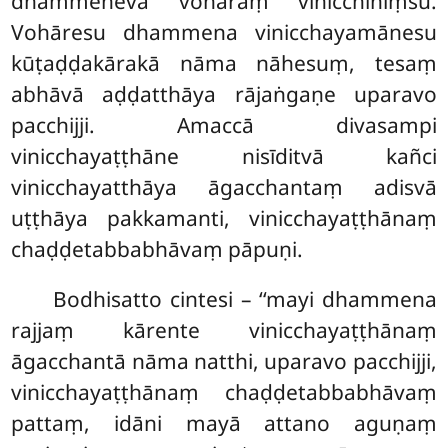
dhammeneva vohāraṃ vinicchiniṃsu.
Vohāresu dhammena vinicchayamānesu
kūṭaḍḍakārakā nāma nāhesuṃ, tesaṃ
abhāvā aḍḍatthāya rājaṅgaṇe uparavo
pacchijji. Amaccā divasampi
vinicchayaṭṭhāne nisīditvā kañci
vinicchayatthāya āgacchantaṃ adisvā
uṭṭhāya pakkamanti, vinicchayaṭṭhānaṃ
chaḍḍetabbabhāvaṃ pāpuṇi.
Bodhisatto cintesi – ‘‘mayi dhammena
rajjaṃ kārente vinicchayaṭṭhānaṃ
āgacchantā nāma natthi, uparavo pacchijji,
vinicchayaṭṭhānaṃ chaḍḍetabbabhāvaṃ
pattaṃ, idāni mayā attano aguṇaṃ