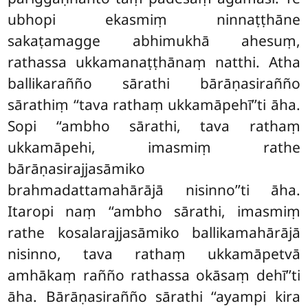
ubhopi ekasmiṃ ninnaṭṭhāne
sakaṭamagge abhimukhā ahesuṃ,
rathassa ukkamanaṭṭhānaṃ natthi. Atha
ballikarañño sārathi bārāṇasirañño
sārathiṃ ‘‘tava rathaṃ ukkamāpehī’’ti āha.
Sopi ‘‘ambho sārathi, tava rathaṃ
ukkamāpehi, imasmiṃ rathe
bārāṇasirajjasāmiko
brahmadattamahārājā nisinno’’ti āha.
Itaropi naṃ ‘‘ambho sārathi, imasmiṃ
rathe kosalarajjasāmiko ballikamahārājā
nisinno, tava rathaṃ ukkamāpetvā
amhākaṃ rañño rathassa okāsaṃ dehī’’ti
āha. Bārāṇasirañño sārathi ‘‘ayampi kira