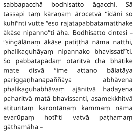
sabbapacchā bodhisatto āgacchi. Sā
tassapi taṃ kāraṇaṃ ārocetvā ‘‘idāni so
kuhi’’nti vutte ‘‘eso rajatapabbatamatthake
ākāse nipanno’’ti āha. Bodhisatto cintesi –
‘‘siṅgālānaṃ ākāse patiṭṭhā nāma natthi,
phalikaguhāyaṃ nipannako bhavissatī’’ti.
So pabbatapādaṃ otaritvā cha bhātike
mate disvā ‘‘ime attano bālatāya
pariggaṇhanapaññāya abhāvena
phalikaguhabhāvaṃ ajānitvā hadayena
paharitvā matā bhavissanti, asamekkhitvā
atituritaṃ karontānaṃ kammaṃ nāma
evarūpaṃ hotī’’ti vatvā paṭhamaṃ
gāthamāha –