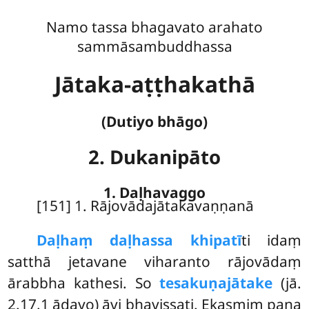
Namo tassa bhagavato arahato
sammāsambuddhassa
Jātaka-aṭṭhakathā
(Dutiyo bhāgo)
2. Dukanipāto
1. Daḷhavaggo
[151] 1. Rājovādajātakavaṇṇanā
Daḷhaṃ
daḷhassa khipatī
ti idaṃ
satthā jetavane viharanto rājovādaṃ
ārabbha kathesi. So
tesakuṇajātake
(jā.
2.17.1 ādayo) āvi bhavissati. Ekasmiṃ pana