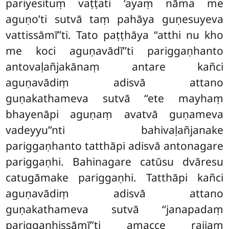
pariyesituṃ vaṭṭati ‘ayaṃ nāma me
aguṇo’ti sutvā taṃ pahāya guṇesuyeva
vattissāmī’’ti. Tato paṭṭhāya ‘‘atthi nu kho
me koci aguṇavādī’’ti pariggaṇhanto
antovaḷañjakānaṃ antare kañci
aguṇavādiṃ adisvā attano
guṇakathameva sutvā ‘‘ete mayhaṃ
bhayenāpi aguṇaṃ avatvā guṇameva
vadeyyu’’nti bahivaḷañjanake
pariggaṇhanto tatthāpi adisvā antonagare
pariggaṇhi. Bahinagare catūsu dvāresu
catugāmake pariggaṇhi. Tatthāpi kañci
aguṇavādiṃ adisvā attano
guṇakathameva sutvā ‘‘janapadaṃ
pariggaṇhissāmī’’ti amacce rajjaṃ