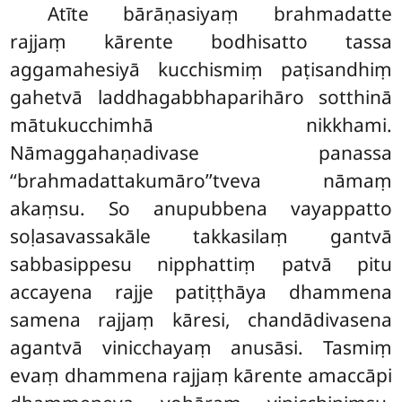
Atīte
bārāṇasiyaṃ brahmadatte
rajjaṃ kārente bodhisatto tassa
aggamahesiyā kucchismiṃ paṭisandhiṃ
gahetvā laddhagabbhaparihāro sotthinā
mātukucchimhā nikkhami.
Nāmaggahaṇadivase panassa
‘‘brahmadattakumāro’’tveva nāmaṃ
akaṃsu. So anupubbena vayappatto
soḷasavassakāle takkasilaṃ gantvā
sabbasippesu nipphattiṃ patvā pitu
accayena rajje patiṭṭhāya dhammena
samena rajjaṃ kāresi, chandādivasena
agantvā vinicchayaṃ anusāsi. Tasmiṃ
evaṃ dhammena rajjaṃ kārente amaccāpi