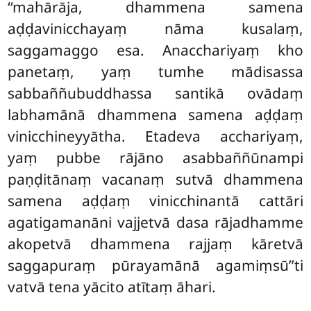
‘‘mahārāja, dhammena samena
aḍḍavinicchayaṃ nāma kusalaṃ,
saggamaggo esa. Anacchariyaṃ kho
panetaṃ, yaṃ tumhe mādisassa
sabbaññubuddhassa santikā ovādaṃ
labhamānā dhammena samena aḍḍaṃ
vinicchineyyātha. Etadeva acchariyaṃ,
yaṃ pubbe rājāno asabbaññūnampi
paṇḍitānaṃ vacanaṃ sutvā dhammena
samena
aḍḍaṃ vinicchinantā cattāri
agatigamanāni vajjetvā dasa rājadhamme
akopetvā dhammena rajjaṃ kāretvā
saggapuraṃ pūrayamānā agamiṃsū’’ti
vatvā tena yācito atītaṃ āhari.