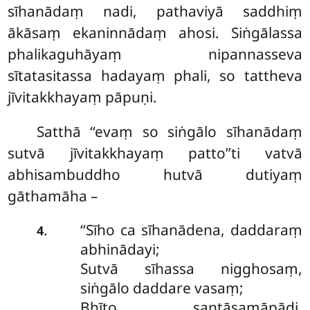
sīhanādaṃ nadi, pathaviyā saddhiṃ
ākāsaṃ ekaninnādaṃ ahosi. Siṅgālassa
phalikaguhāyaṃ nipannasseva
sītatasitassa hadayaṃ phali, so tattheva
jīvitakkhayaṃ pāpuṇi.
Satthā
‘‘evaṃ so siṅgālo sīhanādaṃ
sutvā jīvitakkhayaṃ patto’’ti vatvā
abhisambuddho hutvā dutiyaṃ
gāthamāha –
‘‘Sīho ca sīhanādena, daddaraṃ
.
4
abhinādayi;
Sutvā sīhassa nigghosaṃ,
siṅgālo daddare vasaṃ;
Bhīto santāsamāpādi,