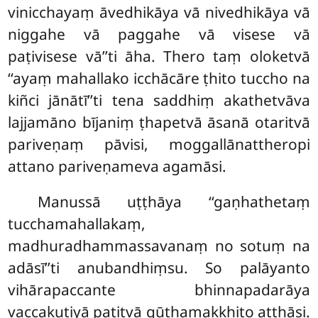
vinicchayaṃ āvedhikāya vā nivedhikāya vā
niggahe vā paggahe vā visese vā
paṭivisese vā’’ti āha. Thero taṃ oloketvā
‘‘ayaṃ mahallako icchācāre ṭhito tuccho na
kiñci jānātī’’ti tena saddhiṃ akathetvāva
lajjamāno bījaniṃ ṭhapetvā āsanā otaritvā
pariveṇaṃ
pāvisi, moggallānattheropi
attano pariveṇameva agamāsi.
Manussā uṭṭhāya ‘‘gaṇhathetaṃ
tucchamahallakaṃ,
madhuradhammassavanaṃ no sotuṃ na
adāsī’’ti anubandhiṃsu. So palāyanto
vihārapaccante bhinnapadarāya
vaccakuṭiyā patitvā gūthamakkhito aṭṭhāsi.