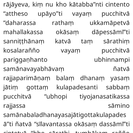
rājāyeva, kiṃ nu kho kātabba’’nti cintento
‘‘attheso upāyo’’ti vayaṃ pucchitvā
‘‘daharassa rathaṃ ukkamāpetvā
mahallakassa okāsaṃ dāpessāmī’’ti
sanniṭṭhānaṃ katvā taṃ sārathiṃ
kosalarañño vayaṃ pucchitvā
pariggaṇhanto ubhinnampi
samānavayabhāvaṃ ñatvā
rajjaparimāṇaṃ balaṃ dhanaṃ yasaṃ
jātiṃ gottaṃ kulapadesanti sabbaṃ
pucchitvā ‘‘ubhopi tiyojanasatikassa
rajjassa sāmino
samānabaladhanayasajātigottakulapades
ā’’ti ñatvā ‘‘sīlavantassa okāsaṃ dassāmī’’ti
cintetvā ‘‘bho sārathi, tumhākaṃ rañño