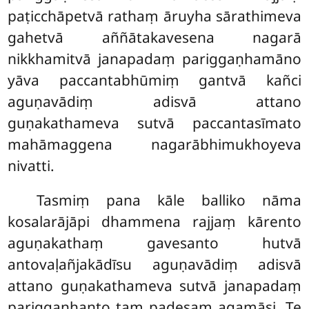
paṭicchāpetvā rathaṃ āruyha sārathimeva
gahetvā aññātakavesena nagarā
nikkhamitvā janapadaṃ pariggaṇhamāno
yāva paccantabhūmiṃ gantvā kañci
aguṇavādiṃ
adisvā attano
guṇakathameva sutvā paccantasīmato
mahāmaggena nagarābhimukhoyeva
nivatti.
Tasmiṃ
pana kāle balliko nāma
kosalarājāpi dhammena rajjaṃ kārento
aguṇakathaṃ gavesanto hutvā
antovaḷañjakādīsu aguṇavādiṃ adisvā
attano guṇakathameva sutvā janapadaṃ
pariggaṇhanto taṃ padesaṃ agamāsi. Te