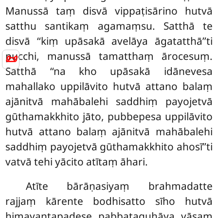
Manussā taṃ disvā vippaṭisārino hutvā
satthu santikaṃ agamaṃsu. Satthā te
disvā ‘‘kiṃ
upāsakā avelāya āgatatthā’’ti
pucchi, manussā tamatthaṃ ārocesuṃ.
📜
Satthā ‘‘na kho upāsakā idānevesa
mahallako uppilāvito hutvā attano balaṃ
ajānitvā mahābalehi saddhiṃ payojetvā
gūthamakkhito jāto, pubbepesa uppilāvito
hutvā attano balaṃ ajānitvā mahābalehi
saddhiṃ payojetvā gūthamakkhito ahosī’’ti
vatvā tehi yācito atītaṃ āhari.
Atīte bārāṇasiyaṃ brahmadatte
rajjaṃ kārente bodhisatto sīho hutvā
himavantapadese pabbataguhāya vāsaṃ