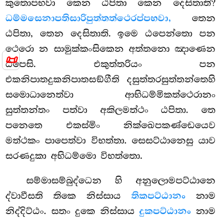
කුතොපභවා කෙන ඨපිතා කෙන දෙසිතාති?
ධම්මසෙනාපතිසාරිපුත්තත්ථෙරප්පභවා,
තෙන
ඨපිතා, තෙන දෙසිතාති. ඉමෙ ඨපෙන්තො පන
ථෙරො න සාමුක්කංසිකෙන අත්තනො ඤාණෙන
📜
ඨපෙසි. එකුත්තරියං පන
එකනිපාතදුකනිපාතසඞ්ගීති දසුත්තරසුත්තන්තෙහි
සමොධානෙත්වා ආභිධම්මිකත්ථෙරානං
සුත්තන්තං පත්වා අකිලමත්ථං ඨපිතා. තෙ
පනෙතෙ එකස්මිං නික්ඛෙපකණ්ඩෙයෙව
මත්ථකං
පාපෙත්වා විභත්තා. සෙසට්ඨානෙසු යාව
සරණදුකා අභිධම්මො විභත්තො.
සම්මාසම්බුද්ධෙන හි අනුලොමපට්ඨානෙ
ද්වාවීසති තිකෙ නිස්සාය
තිකපට්ඨානං
නාම
නිද්දිට්ඨං. සතං දුකෙ නිස්සාය
දුකපට්ඨානං
නාම