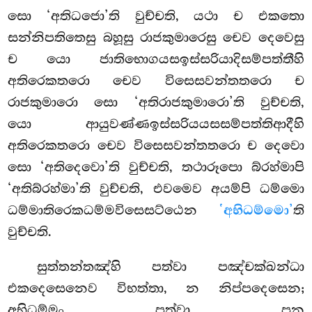
සො ‘අතිධජො’ති වුච්චති, යථා ච එකතො
සන්නිපතිතෙසු බහූසු රාජකුමාරෙසු චෙව දෙවෙසු
ච යො ජාතිභොගයසඉස්සරියාදිසම්පත්තීහි
අතිරෙකතරො චෙව විසෙසවන්තතරො ච
රාජකුමාරො සො ‘අතිරාජකුමාරො’ති වුච්චති,
යො ආයුවණ්ණඉස්සරියයසසම්පත්තිආදීහි
අතිරෙකතරො චෙව විසෙසවන්තතරො ච දෙවො
සො ‘අතිදෙවො’ති වුච්චති, තථාරූපො බ්රහ්මාපි
‘අතිබ්රහ්මා’ති වුච්චති, එවමෙව අයම්පි ධම්මො
ධම්මාතිරෙකධම්මවිසෙසට්ඨෙන
‘අභිධම්මො’
ති
වුච්චති.
සුත්තන්තඤ්හි පත්වා පඤ්චක්ඛන්ධා
එකදෙසෙනෙව විභත්තා, න නිප්පදෙසෙන;
අභිධම්මං පත්වා පන