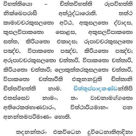
විභත්තියො – චිත්තවිභත්ති රූපවිභත්ති
නික්ඛෙපරාසි අත්ථුද්ධාරොති. තත්ථ
කාමාවචරකුසලතො අට්ඨ, අකුසලතො ද්වාදස,
කුසලවිපාකතො සොළස, අකුසලවිපාකතො
සත්ත, කිරියතො එකාදස; රූපාවචරකුසලතො
පඤ්ච, විපාකතො පඤ්ච, කිරියතො පඤ්ච;
අරූපාවචරකුසලතො චත්තාරි, විපාකතො චත්තාරි,
කිරියතො චත්තාරි; ලොකුත්තරකුසලතො චත්තාරි,
විපාකතො චත්තාරීති එකූනනවුති චිත්තානි
චිත්තවිභත්ති නාම.
චිත්තුප්පාදකණ්ඩ
න්තිපි
එතස්සෙව නාමං. තං වාචනාමග්ගතො
අතිරෙකඡභාණවාරං, විත්ථාරියමානං පන
අනන්තමපරිමාණං හොති.
තදනන්තරං
එකවිධෙන දුවිධෙනාතිආදිනා