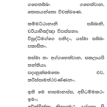
ගහෙතබ්බං ගහෙත්වාන,
තොසයන්තො විචක්ඛණෙ.
කම්මට්ඨානානි සබ්බානි,
චරියාභිඤ්ඤා විපස්සනා;
විසුද්ධිමග්ගෙ පනිදං, යස්මා සබ්බං
පකාසිතං.
තස්මා තං අග්ගහෙත්වාන, සකලායපි
තන්තියා;
පදානුක්කමතො එව,
කරිස්සාමත්ථවණ්ණනං.
ඉති
මෙ භාසමානස්ස, අභිධම්මකථං
ඉමං;
අවික්ඛිත්තා නිසාමෙථ, දුල්ලභා හි