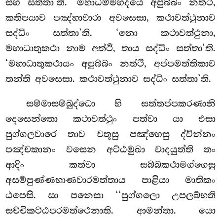
සහ සත්තා’ති. ‘මහාධම්මහදයෙ අපුබ්බං නත්ථි,
කතිපයාව පඤ්හාවාරා අවසෙසා, කථාවත්ථුනාව
සද්ධිං සත්තා’ති. ‘නො කථාවත්ථුනා,
මහාධාතුකථා
නාම අත්ථි, තාය සද්ධිං සත්තා’ති.
‘මහාධාතුකථායං අපුබ්බං නත්ථි, අප්පමත්තිකාව
තන්ති අවසෙසා. කථාවත්ථුනාව සද්ධිං සත්තා’ති.
සම්මාසම්බුද්ධො හි සත්තප්පකරණානි
දෙසෙන්තො කථාවත්ථුං පත්වා යා එසා
පුග්ගලවාරෙ තාව චතූසු පඤ්හෙසු ද්වින්නං
පඤ්චකානං වසෙන අට්ඨමුඛා වාදයුත්ති තං
ආදිං කත්වා සබ්බකථාමග්ගෙසු
අසම්පුණ්ණභාණවාරමත්තාය පාළියා මාතිකං
ඨපෙසි. සා පනෙසා ‘‘පුග්ගලො උපලබ්භති
සච්චිකට්ඨපරමත්ථෙනාති. ආමන්තා. යො