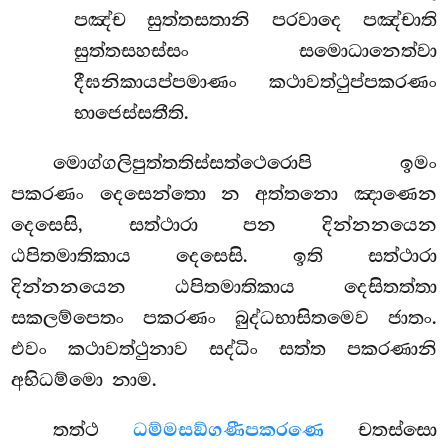
පඤ්ච සුත්තසතානි පරවාදෙ පඤ්චාති
සුත්තසහස්සං සමොධානෙත්වා
දීඝනිකායප්පමාණං කථාවත්ථුප්පකරණං
භාජෙස්සතීති.
මොග්ගලිපුත්තතිස්සත්ථෙරොපි ඉමං
පකරණං දෙසෙන්තො න අත්තනො ඤාණෙන
දෙසෙසි, සත්ථාරා පන දින්නනයෙන
ඨපිතමාතිකාය දෙසෙසි. ඉති සත්ථාරා
දින්නනයෙන ඨපිතමාතිකාය දෙසිතත්තා
සකලම්පෙතං පකරණං බුද්ධභාසිතමෙව ජාතං.
එවං කථාවත්ථුනාව සද්ධිං සත්ත පකරණානි
අභිධම්මො නාම.
තත්ථ
ධම්මසඞ්ගණීපකරණෙ
චතස්සො