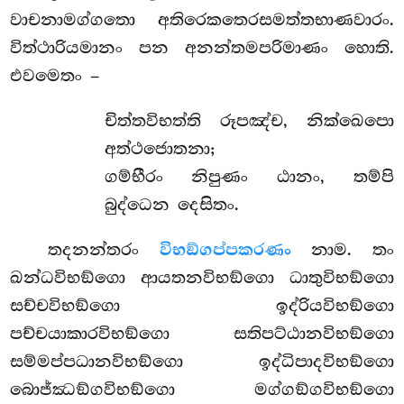
වාචනාමග්ගතො අතිරෙකතෙරසමත්තභාණවාරං.
විත්ථාරියමානං පන අනන්තමපරිමාණං හොති.
එවමෙතං –
චිත්තවිභත්ති රූපඤ්ච, නික්ඛෙපො
අත්ථජොතනා;
ගම්භීරං නිපුණං ඨානං, තම්පි
බුද්ධෙන දෙසිතං.
තදනන්තරං
විභඞ්ගප්පකරණං
නාම. තං
ඛන්ධවිභඞ්ගො ආයතනවිභඞ්ගො ධාතුවිභඞ්ගො
සච්චවිභඞ්ගො ඉද්රියවිභඞ්ගො
පච්චයාකාරවිභඞ්ගො සතිපට්ඨානවිභඞ්ගො
සම්මප්පධානවිභඞ්ගො ඉද්ධිපාදවිභඞ්ගො
බොජ්ඣඞ්ගවිභඞ්ගො මග්ගඞ්ගවිභඞ්ගො