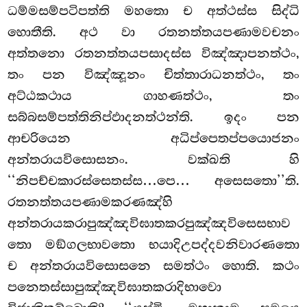
ධම්මසම්පටිපත්ති මහතො ච අත්ථස්ස සිද්ධි
හොතීති. අථ වා රතනත්තයපණාමවචනං
අත්තනො රතනත්තයපසාදස්ස විඤ්ඤාපනත්ථං,
තං පන විඤ්ඤූනං චිත්තාරාධනත්ථං, තං
අට්ඨකථාය ගාහණත්ථං, තං
සබ්බසම්පත්තිනිප්ඵාදනත්ථන්ති. ඉදං පන
ආචරියෙන අධිප්පෙතප්පයොජනං
අන්තරායවිසොසනං. වක්ඛති හි
‘‘නිපච්චකාරස්සෙතස්ස…පෙ… අසෙසතො’’ති.
රතනත්තයපණාමකරණඤ්හි
අන්තරායකරාපුඤ්ඤවිඝාතකරපුඤ්ඤවිසෙසභාව
තො
මඞ්ගලභාවතො භයාදිඋපද්දවනිවාරණතො
ච අන්තරායවිසොසනෙ සමත්ථං හොති. කථං
පනෙතස්සාපුඤ්ඤවිඝාතකරාදිභාවො