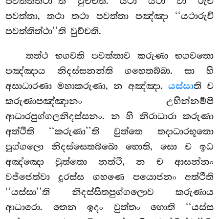
පවත්තිත්ථා’’ති වුච්චති. යථා යථා වා රුචි
පවත්තා, තථා තථා පවත්තා පඤ්ඤා ‘‘යථාරුචි
පවත්තිත්ථා’’ති වුච්චති.
තත්ථ භගවති පවත්තාව කරුණා භගවතො
පඤ්ඤාය නිදස්සනන්ති ගහෙතබ්බා. සා හි
අසාධාරණා මහාකරුණා, න අඤ්ඤා.
යස්සා
ති ච
කරුණාපඤ්ඤානං උභින්නම්පි
ආධාරපුග්ගලනිදස්සනං. න හි නිරාධාරා කරුණා
අත්ථීති
‘‘කරුණා’’ති වුත්තෙ තදාධාරභූතො
පුග්ගලො නිදස්සෙතබ්බො හොති, සො ච ඉධ
අඤ්ඤො වුත්තො නත්ථි, න ච ආසන්නං
වජ්ජෙත්වා දූරස්ස ගහණෙ පයොජනං අත්ථීති
‘‘යස්සා’’ති නිදස්සිතපුග්ගලොව කරුණාය
ආධාරො. තෙන ඉදං වුත්තං හොති ‘‘යස්ස