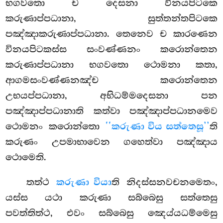
භගවතො ච දෙසනා විනයපිටකෙ
කරුණාප්පධානා, සුත්තන්තපිටකෙ
පඤ්ඤාකරුණාප්පධානා. තෙනෙව ච කාරණෙන
විනයපිටකස්ස සංවණ්ණනං කරොන්තෙන
කරුණාප්පධානා භගවතො ථොමනා කතා,
ආගමසංවණ්ණනඤ්ච කරොන්තෙන
උභයප්පධානා, අභිධම්මදෙසනා පන
පඤ්ඤාප්පධානාති කත්වා පඤ්ඤාප්පධානමෙව
ථොමනං කරොන්තො
‘‘කරුණා විය සත්තෙසූ’’
ති
කරුණං උපමාභාවෙන ගහෙත්වා පඤ්ඤාය
ථොමෙති.
තත්ථ
කරුණා වියා
ති නිදස්සනවචනමෙතං,
යස්ස යථා කරුණා සබ්බෙසු සත්තෙසු
පවත්තිත්ථ, එවං සබ්බෙසු ඤෙය්යධම්මෙසු