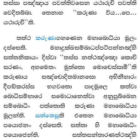
තස්සා පඤ්ඤාය පවත්තිවසෙන යථාරුචි පවත්ති
වෙදිතබ්බා. තෙනාහ ‘‘කරුණා විය…පෙ…
යථාරුචී’’ති.
තත්ථ
කරුණා
ගහණෙන මහාබොධියා මූලං
දස්සෙති. මහාදුක්ඛසම්බාධප්පටිපන්නඤ්හි
සත්තනිකායං දිස්වා
‘‘තස්ස නත්ථඤ්ඤො කොචි
සරණං, අහමෙතං මුත්තො මොචෙස්සාමී’’ති
කරුණාය සඤ්චොදිතමානසො අභිනීහාරං
දීපඞ්කරස්ස භගවතො පාදමූලෙ කත්වා
බොධිසම්භාරෙ සමොධානෙත්වා අනුපුබ්බෙන
සම්බොධිං පත්තොති කරුණා මහාබොධියා
මූලන්ති.
සත්තෙසූ
ති එතෙන මහාබොධියා
පයොජනං දස්සෙති. සත්තා හි මහාබොධිං
පයොජෙන්ති. සත්තසන්තාරණත්ථඤ්හි