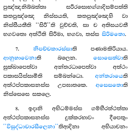
පුඤ්ඤනිබ්බත්තා සරීරසොභග්ගාදිසම්පත්ති
කතපුඤ්ඤෙ නිස්සයති, කතපුඤ්ඤෙහි වා
නිස්සීයතීති ‘‘සිරී’’ති වුච්චති, සා ච අතිසයවතී
භගවතො අත්ථීති සිරීමා, භගවා, තස්ස
සිරීමතො
.
.
නිපච්චකාරස්සා
ති පණාමකිරියාය.
7
ආනුභාවෙනා
ති බලෙන.
සොසෙත්වා
ති
සුක්ඛාපෙත්වා අන්තරධාපෙත්වා අත්ථං
පකාසයිස්සාමීති සම්බන්ධො.
අන්තරායෙ
ති
අත්ථප්පකාසනස්ස උපඝාතකෙ.
අසෙසතො
ති
නිස්සෙසෙ සකලෙ.
. ඉදානි අභිධම්මස්ස ගම්භීරත්ථත්තා
8
අත්ථප්පකාසනස්ස දුක්කරභාවං දීපෙතුං
‘‘විසුද්ධාචාරසීලෙනා’’
තිආදිනා අභියාචනං