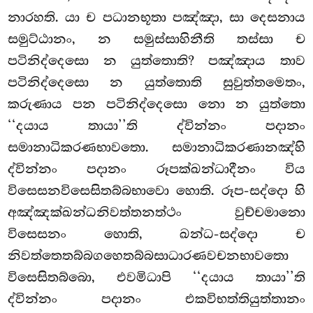
නාරහති. යා ච පධානභූතා පඤ්ඤා, සා දෙසනාය
සමුට්ඨානං, න සමුස්සාහිනීති තස්සා ච
පටිනිද්දෙසො න යුත්තොති? පඤ්ඤාය තාව
පටිනිද්දෙසො න යුත්තොති සුවුත්තමෙතං,
කරුණාය පන පටිනිද්දෙසො නො න යුත්තො
‘‘දයාය තායා’’ති ද්වින්නං පදානං
සමානාධිකරණභාවතො. සමානාධිකරණානඤ්හි
ද්වින්නං පදානං රූපක්ඛන්ධාදීනං විය
විසෙසනවිසෙසිතබ්බභාවො හොති. රූප-සද්දො හි
අඤ්ඤක්ඛන්ධනිවත්තනත්ථං වුච්චමානො
විසෙසනං හොති, ඛන්ධ-සද්දො ච
නිවත්තෙතබ්බගහෙතබ්බසාධාරණවචනභාවතො
විසෙසිතබ්බො, එවමිධාපි ‘‘දයාය තායා’’ති
ද්වින්නං පදානං එකවිභත්තියුත්තානං