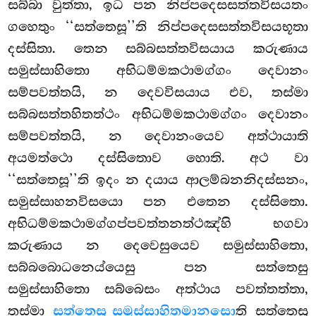
සබ්බා වුත්තා, ඉධ පන නිප්පදෙසසත්තවිසයතං
ගහෙතුං ‘‘සත්තෙසූ’’ති නිප්පදෙසසත්තවිසයභූතා
දස්සිතා. තෙන සබ්බසත්තවිසයාය කරුණාය
සමුස්සාහිතො අභිධම්මකථාමග්ගං දෙවානං
සම්පවත්තයි, න දෙවවිසයාය එව, තස්මා
සබ්බසත්තහිතත්ථං අභිධම්මකථාමග්ගං දෙවානං
සම්පවත්තයි, න දෙවානංයෙව අත්ථායාති
අයමත්ථො දස්සිතොව හොති. අථ වා
‘‘සත්තෙසූ’’ති ඉදං න දයාය ආලම්බනනිදස්සනං,
සමුස්සාහනවිසයො පන එතෙන දස්සිතො.
අභිධම්මකථාමග්ගප්පවත්තනත්ථඤ්හි භගවා
කරුණාය න දෙවෙසුයෙව සමුස්සාහිතො
,
සබ්බබොධනෙය්යෙසු පන සත්තෙසු
සමුස්සාහිතො සබ්බෙසං අත්ථාය පවත්තත්තා,
තස්මා
සත්තෙසු සමුස්සාහිතමානසො
ති
සත්තෙසු