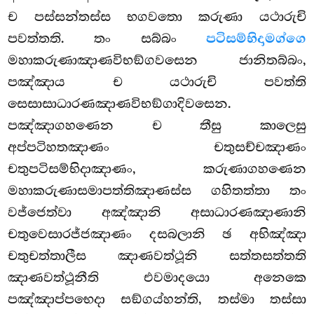
ච පස්සන්තස්ස භගවතො කරුණා යථාරුචි
පවත්තති. තං සබ්බං
පටිසම්භිදාමග්ගෙ
මහාකරුණාඤාණවිභඞ්ගවසෙන ජානිතබ්බං,
පඤ්ඤාය ච යථාරුචි පවත්ති
සෙසාසාධාරණඤාණවිභඞ්ගාදිවසෙන.
පඤ්ඤාගහණෙන ච තීසු කාලෙසු
අප්පටිහතඤාණං චතුසච්චඤාණං
චතුපටිසම්භිදාඤාණං, කරුණාගහණෙන
මහාකරුණාසමාපත්තිඤාණස්ස ගහිතත්තා තං
වජ්ජෙත්වා අඤ්ඤානි අසාධාරණඤාණානි
චතුවෙසාරජ්ජඤාණං දසබලානි ඡ අභිඤ්ඤා
චතුචත්තාලීස ඤාණවත්ථූනි සත්තසත්තති
ඤාණවත්ථූනීති එවමාදයො අනෙකෙ
පඤ්ඤාප්පභෙදා සඞ්ගය්හන්ති, තස්මා තස්සා