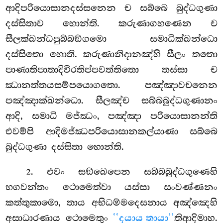
ආදිපරියොසානදස්සනෙන ච සබ්බෙ බුද්ධගුණා
දස්සිතාව හොන්ති. කරුණාගහණෙන ච
සීලක්ඛන්ධපුබ්බඞ්ගමො සමාධික්ඛන්ධො
දස්සිතො හොති. කරුණානිදානඤ්හි සීලං තතො
පාණාතිපාතාදිවිරතිප්පවත්තිතො තස්සා ච
ඣානත්තයසම්පයොගතො. පඤ්ඤාවචනෙන
පඤ්ඤාක්ඛන්ධො. සීලඤ්ච සබ්බබුද්ධගුණානං
ආදි, සමාධි මජ්ඣං, පඤ්ඤා පරියොසානන්ති
එවම්පි ආදිමජ්ඣපරියොසානකල්යාණා සබ්බෙ
බුද්ධගුණා දස්සිතා හොන්ති.
. එවං සඞ්ඛෙපෙන සබ්බබුද්ධගුණෙහි
2
භගවන්තං ථොමෙත්වා යස්සා සංවණ්ණනං
කත්තුකාමො, තාය අභිධම්මදෙසනාය අඤ්ඤෙහි
අසාධාරණාය ථොමෙතුං
‘‘දයාය තායා’’
තිආදිමාහ.