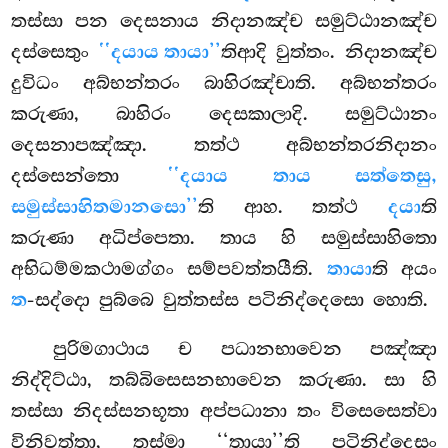
තස්සා පන දෙසනාය නිදානඤ්ච සමුට්ඨානඤ්ච
දස්සෙතුං
‘‘දයාය තායා’’
තිආදි වුත්තං. නිදානඤ්ච
දුවිධං අබ්භන්තරං බාහිරඤ්චාති. අබ්භන්තරං
කරුණා, බාහිරං දෙසකාලාදි. සමුට්ඨානං
දෙසනාපඤ්ඤා. තත්ථ අබ්භන්තරනිදානං
දස්සෙන්තො
‘‘දයාය තාය සත්තෙසු,
සමුස්සාහිතමානසො’’
ති ආහ. තත්ථ
දයා
ති
කරුණා අධිප්පෙතා. තාය හි සමුස්සාහිතො
අභිධම්මකථාමග්ගං සම්පවත්තයීති.
තායා
ති අයං
ත
-සද්දො පුබ්බෙ වුත්තස්ස පටිනිද්දෙසො හොති.
පුරිමගාථාය ච පධානභාවෙන පඤ්ඤා
නිද්දිට්ඨා, තබ්බිසෙසනභාවෙන කරුණා. සා හි
තස්සා නිදස්සනභූතා අප්පධානා තං විසෙසෙත්වා
විනිවත්තා, තස්මා ‘‘තායා’’ති පටිනිද්දෙසං