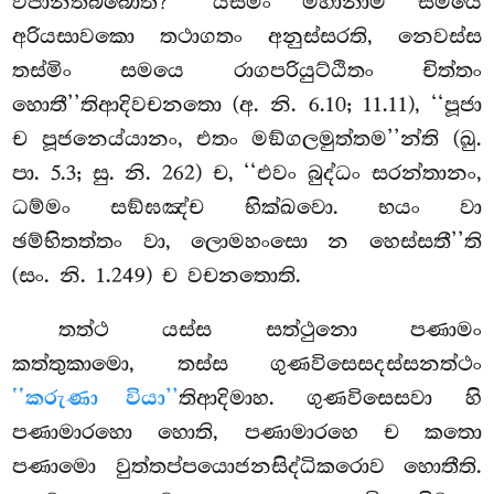
විජානිතබ්බොති? ‘‘යස්මිං මහානාම සමයෙ
අරියසාවකො තථාගතං අනුස්සරති, නෙවස්ස
තස්මිං සමයෙ රාගපරියුට්ඨිතං චිත්තං
හොතී’’තිආදිවචනතො (අ. නි. 6.10; 11.11), ‘‘පූජා
ච පූජනෙය්යානං, එතං මඞ්ගලමුත්තම’’න්ති (ඛු.
පා. 5.3; සු. නි. 262) ච, ‘‘එවං බුද්ධං සරන්තානං,
ධම්මං සඞ්ඝඤ්ච භික්ඛවො. භයං වා
ඡම්භිතත්තං වා, ලොමහංසො න හෙස්සතී’’ති
(සං. නි. 1.249) ච වචනතොති.
තත්ථ යස්ස සත්ථුනො පණාමං
කත්තුකාමො, තස්ස ගුණවිසෙසදස්සනත්ථං
‘‘කරුණා වියා’’
තිආදිමාහ. ගුණවිසෙසවා හි
පණාමාරහො
හොති, පණාමාරහෙ ච කතො
පණාමො වුත්තප්පයොජනසිද්ධිකරොව හොතීති.