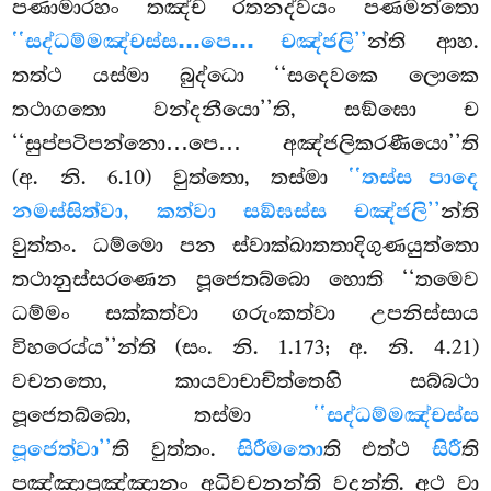
පණාමාරහං තඤ්ච රතනද්වයං පණමන්තො
‘‘සද්ධම්මඤ්චස්ස…පෙ… චඤ්ජලි’’
න්ති ආහ.
තත්ථ යස්මා බුද්ධො ‘‘සදෙවකෙ ලොකෙ
තථාගතො වන්දනීයො’’ති, සඞ්ඝො ච
‘‘සුප්පටිපන්නො…පෙ… අඤ්ජලිකරණීයො’’ති
(අ. නි. 6.10) වුත්තො, තස්මා
‘‘තස්ස පාදෙ
නමස්සිත්වා, කත්වා සඞ්ඝස්ස චඤ්ජලි’’
න්ති
වුත්තං. ධම්මො පන ස්වාක්ඛාතතාදිගුණයුත්තො
තථානුස්සරණෙන පූජෙතබ්බො හොති ‘‘තමෙව
ධම්මං සක්කත්වා ගරුංකත්වා උපනිස්සාය
විහරෙය්ය’’න්ති (සං. නි. 1.173; අ. නි. 4.21)
වචනතො, කායවාචාචිත්තෙහි සබ්බථා
පූජෙතබ්බො, තස්මා
‘‘සද්ධම්මඤ්චස්ස
පූජෙත්වා’’
ති වුත්තං.
සිරීමතො
ති එත්ථ
සිරී
ති
පඤ්ඤාපුඤ්ඤානං අධිවචනන්ති වදන්ති. අථ වා