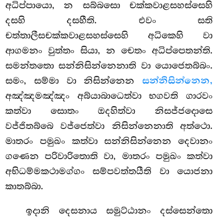
අධිප්පායො, න සබ්බසො චක්කවාළසහස්සෙහි
දසහි දසහීති. එවං සති
චත්තාලීසචක්කවාළසහස්සෙහි අධිකෙහි වා
ආගමනං වුත්තං සියා, න චෙතං අධිප්පෙතන්ති.
සමන්තතො සන්නිසින්නෙනාති වා යොජෙතබ්බං.
සමං, සම්මා වා නිසින්නෙන
සන්නිසින්නෙන,
අඤ්ඤමඤ්ඤං අබ්යාබාධෙත්වා භගවති ගාරවං
කත්වා සොතං ඔදහිත්වා නිසජ්ජදොසෙ
වජ්ජිතබ්බෙ වජ්ජෙත්වා නිසින්නෙනාති අත්ථො.
මාතරං පමුඛං කත්වා සන්නිසින්නෙන දෙවානං
ගණෙන පරිවාරිතොති වා, මාතරං පමුඛං කත්වා
අභිධම්මකථාමග්ගං සම්පවත්තයීති වා යොජනා
කාතබ්බා.
ඉදානි දෙසනාය සමුට්ඨානං දස්සෙන්තො