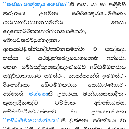
‘‘තස්සා පඤ්ඤාය තෙජසා’’
ති ආහ. යා සා ආදිම්හි
කරුණාය උපමිතා සබ්බඤෙය්යධම්මානං
යථාසභාවජානනසමත්ථා, තෙසං
දෙසෙතබ්බප්පකාරජානනසමත්ථා,
බොධෙතබ්බපුග්ගලානං
ආසයාධිමුත්තියාදිවිභාවනසමත්ථා ච පඤ්ඤා,
තස්සා ච යථාවුත්තබලයොගතොති අත්ථො.
තෙන සබ්බඤ්ඤුතඤ්ඤාණමෙව අභිධම්මකථාය
සමුට්ඨානභාවෙ සමත්ථං, නාඤ්ඤන්ති ඉමමත්ථං
දීපෙන්තො අභිධම්මකථාය අසාධාරණභාවං
දස්සෙති.
මග්ගො
ති උපායො. ඛන්ධායතනාදීනං
කුසලාදීනඤ්ච ධම්මානං අවබොධස්ස,
සච්චප්පටිවෙධස්සෙව වා උපායභාවතො
‘‘අභිධම්මකථාමග්ගො’’
ති වුත්තො. පබන්ධො
වා