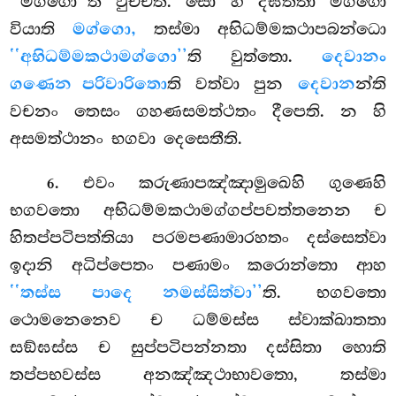
‘‘මග්ගො’’ති වුච්චති. සො හි දීඝත්තා මග්ගො
වියාති
මග්ගො,
තස්මා අභිධම්මකථාපබන්ධො
‘‘අභිධම්මකථාමග්ගො’’
ති වුත්තො.
දෙවානං
ගණෙන පරිවාරිතො
ති වත්වා පුන
දෙවාන
න්ති
වචනං තෙසං ගහණසමත්ථතං දීපෙති. න හි
අසමත්ථානං භගවා දෙසෙතීති.
. එවං
කරුණාපඤ්ඤාමුඛෙහි ගුණෙහි
6
භගවතො අභිධම්මකථාමග්ගප්පවත්තනෙන ච
හිතප්පටිපත්තියා පරමපණාමාරහතං දස්සෙත්වා
ඉදානි අධිප්පෙතං පණාමං කරොන්තො ආහ
‘‘තස්ස පාදෙ නමස්සිත්වා’’
ති. භගවතො
ථොමනෙනෙව ච ධම්මස්ස ස්වාක්ඛාතතා
සඞ්ඝස්ස ච සුප්පටිපන්නතා දස්සිතා හොති
තප්පභවස්ස අනඤ්ඤථාභාවතො, තස්මා