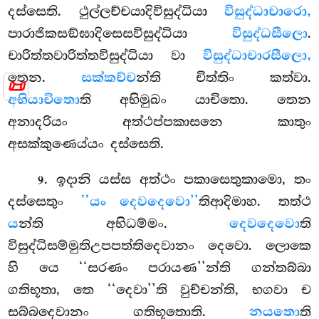
දස්සෙති. ථුල්ලච්චයාදිවිසුද්ධියා
විසුද්ධාචාරො,
පාරාජිකසඞ්ඝාදිසෙසවිසුද්ධියා
විසුද්ධසීලො
.
චාරිත්තවාරිත්තවිසුද්ධියා
වා
විසුද්ධාචාරසීලො,
තෙන.
සක්කච්ච
න්ති චිත්තිං කත්වා.
📜
අභියාචිතො
ති අභිමුඛං යාචිතො. තෙන
අනාදරියං අත්ථප්පකාසනෙ කාතුං
අසක්කුණෙය්යං දස්සෙති.
. ඉදානි යස්ස අත්ථං පකාසෙතුකාමො, තං
9
දස්සෙතුං
‘‘යං දෙවදෙවො’’
තිආදිමාහ. තත්ථ
ය
න්ති අභිධම්මං.
දෙවදෙවො
ති
විසුද්ධිසම්මුතිඋපපත්තිදෙවානං දෙවො. ලොකෙ
හි යෙ ‘‘සරණං පරායණ’’න්ති ගන්තබ්බා
ගතිභූතා, තෙ ‘‘දෙවා’’ති වුච්චන්ති, භගවා ච
සබ්බදෙවානං ගතිභූතොති
.
නයතො
ති