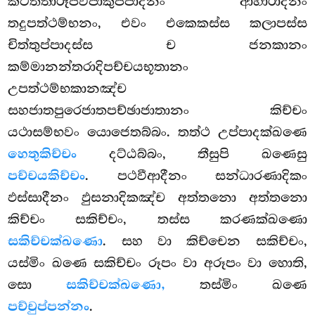
කටත්තාරූපවිපාකුප්පාදනං ආහාරාදීනං
තදුපත්ථම්භනං, එවං එකෙකස්ස කලාපස්ස
චිත්තුප්පාදස්ස ච ජනකානං
කම්මානන්තරාදිපච්චයභූතානං
උපත්ථම්භකානඤ්ච
සහජාතපුරෙජාතපච්ඡාජාතානං කිච්චං
යථාසම්භවං යොජෙතබ්බං. තත්ථ උප්පාදක්ඛණෙ
හෙතුකිච්චං
දට්ඨබ්බං, තීසුපි ඛණෙසු
පච්චයකිච්චං
. පථවීආදීනං සන්ධාරණාදිකං
ඵස්සාදීනං ඵුසනාදිකඤ්ච අත්තනො අත්තනො
කිච්චං සකිච්චං, තස්ස කරණක්ඛණො
සකිච්චක්ඛණො
. සහ වා කිච්චෙන සකිච්චං,
යස්මිං ඛණෙ සකිච්චං රූපං වා අරූපං වා හොති,
සො
සකිච්චක්ඛණො,
තස්මිං ඛණෙ
පච්චුප්පන්නං
.