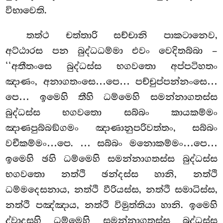
විභාවෙති.
තත්ථ චත්තාරි සච්චානි පාකටානෙව,
අට්ඨාරස පන බුද්ධධම්මා එවං වෙදිතබ්බා –
‘‘අතීතංසෙ බුද්ධස්ස භගවතො අප්පටිහතං
ඤාණං, අනාගතංසෙ…පෙ… පච්චුප්පන්නංසෙ…
පෙ… ඉමෙහි තීහි ධම්මෙහි සමන්නාගතස්ස
බුද්ධස්ස භගවතො සබ්බං කායකම්මං
ඤාණපුබ්බඞ්ගමං ඤාණානුපරිවත්තං, සබ්බං
වචීකම්මං…පෙ. … සබ්බං මනොකම්මං…පෙ…
ඉමෙහි ඡහි ධම්මෙහි සමන්නාගතස්ස බුද්ධස්ස
භගවතො නත්ථි ඡන්දස්ස හානි, නත්ථි
ධම්මදෙසනාය, නත්ථි වීරියස්ස, නත්ථි සමාධිස්ස,
නත්ථි පඤ්ඤාය, නත්ථි විමුත්තියා හානි. ඉමෙහි
ද්වාදසහි ධම්මෙහි සමන්නාගතස්ස බුද්ධස්ස