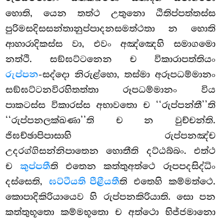
හොති, යෙන තත්ථ උතුනො ඨිතිප්පත්තස්ස
පුරිමසදිසසන්තානුප්පාදනසමත්ථතා න හොති
ආහාරාදිකස්ස වා, එවං අඤ්ඤෙහි සමාගමො
නත්ථි. සඞ්ඝට්ටනෙන ච විකාරාපත්තියං
රුප්පන
-සද්දො නිරුළ්හො, තස්මා අරූපධම්මානං
සඞ්ඝට්ටනවිරහිතත්තා රූපධම්මානං විය
පාකටස්ස විකාරස්ස අභාවතො ච ‘‘රුප්පන්තී’’ති
‘‘රුප්පනලක්ඛණා’’ති ච න වුච්චන්ති.
ජිඝච්ඡාපිපාසාහි රුප්පනඤ්ච
උදරග්ගිසන්නිපාතෙන හොතීති දට්ඨබ්බං. එත්ථ
ච
කුප්පතී
ති එතෙන කත්තුඅත්ථෙ රූපපදසිද්ධිං
දස්සෙති,
ඝට්ටීයති පීළීයතී
ති එතෙහි කම්මත්ථෙ.
කොපාදිකිරියායෙව හි රුප්පනකිරියාති. සො පන
කත්තුභූතො කම්මභූතො ච අත්ථො භිජ්ජමානො