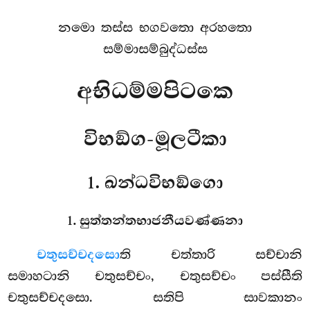
නමො තස්ස භගවතො අරහතො
සම්මාසම්බුද්ධස්ස
අභිධම්මපිටකෙ
විභඞ්ග-මූලටීකා
1. ඛන්ධවිභඞ්ගො
1. සුත්තන්තභාජනීයවණ්ණනා
චතුසච්චදසො
ති
චත්තාරි සච්චානි
සමාහටානි චතුසච්චං, චතුසච්චං පස්සීති
චතුසච්චදසො. සතිපි සාවකානං