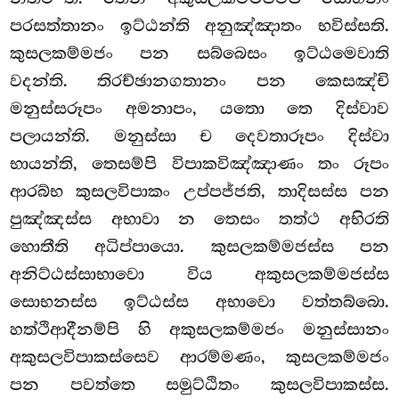
පරසත්තානං ඉට්ඨන්ති අනුඤ්ඤාතං භවිස්සති.
කුසලකම්මජං පන සබ්බෙසං ඉට්ඨමෙවාති
වදන්ති. තිරච්ඡානගතානං පන කෙසඤ්චි
මනුස්සරූපං අමනාපං, යතො තෙ දිස්වාව
පලායන්ති. මනුස්සා ච දෙවතාරූපං දිස්වා
භායන්ති, තෙසම්පි විපාකවිඤ්ඤාණං තං රූපං
ආරබ්භ කුසලවිපාකං උප්පජ්ජති, තාදිසස්ස පන
පුඤ්ඤස්ස අභාවා න තෙසං තත්ථ අභිරති
හොතීති අධිප්පායො. කුසලකම්මජස්ස පන
අනිට්ඨස්සාභාවො විය අකුසලකම්මජස්ස
සොභනස්ස ඉට්ඨස්ස අභාවො වත්තබ්බො.
හත්ථිආදීනම්පි හි අකුසලකම්මජං මනුස්සානං
අකුසලවිපාකස්සෙව ආරම්මණං, කුසලකම්මජං
පන පවත්තෙ සමුට්ඨිතං කුසලවිපාකස්ස.