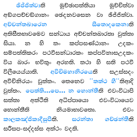
ඡිජ්ජිත්වා
ති මුච්ඡාපත්තියා මුච්චිත්වා
අඞ්ගපච්චඞ්ගානං ඡෙදනවසෙන වා ඡිජ්ජිත්වා.
අච්චන්තඛාරෙන සීතොදකෙනා
ති
අතිසීතභාවමෙව සන්ධාය අච්චන්තඛාරතා වුත්තා
සියා. න හි තං
කප්පසණ්ඨානං උදකං
සම්පත්තිකරං පථවීසන්ධාරකං කප්පවිනාසඋදකං
විය ඛාරං භවිතුං අරහති. තථා හි සති පථවී
විලීයෙය්යාති.
අවීචිමහානිරයෙ
ති සඋස්සදං
අවීචිනිරයං වුත්තං. තෙනෙව
‘‘තත්ථ හී’’
තිආදි
වුත්තං.
පෙත්ති…පෙ… න හොන්තී
ති එවංවිධාපි
සත්තා අත්ථීති අධිප්පායො එවංවිධායෙව
හොන්තීති නියමාභාවතො. එවං
කාලකඤ්ජිකාදීසුපී
ති.
සරන්තා ගච්ඡන්තී
ති
සරීසප-සද්දස්ස අත්ථං වදති.