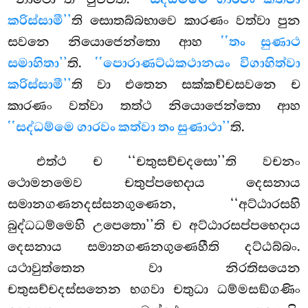
කරිස්සාමී’’
ති සොතබ්බභාවෙ කාරණං වත්වා පුන
සවනෙ නියොජෙන්තො ආහ
‘‘තං සුණාථ
සමාහිතා’’
ති.
‘‘පොරාණට්ඨකථානයං විගාහිත්වා
කරිස්සාමී’’
ති වා එතෙන සක්කච්චසවනෙ ච
කාරණං වත්වා තත්ථ නියොජෙන්තො ආහ
‘‘සද්ධම්මෙ ගාරවං කත්වා තං සුණාථා’’
ති.
එත්ථ
ච ‘‘චතුසච්චදසො’’ති වචනං
ථොමනමෙව චතුප්පභෙදාය දෙසනාය
සමානගණනදස්සනගුණෙන, ‘‘අට්ඨාරසහි
බුද්ධධම්මෙහි උපෙතො’’ති ච අට්ඨාරසප්පභෙදාය
දෙසනාය සමානගණනගුණෙහීති දට්ඨබ්බං.
යථාවුත්තෙන වා නිරතිසයෙන
චතුසච්චදස්සනෙන භගවා චතුධා ධම්මසඞ්ගණිං