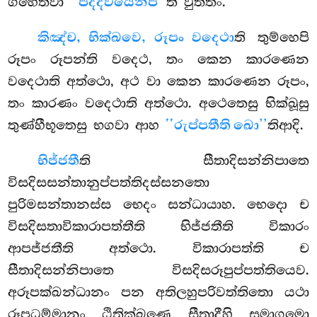
ගහෙත්වා
‘‘පදද්වයෙනපී’’
ති වුත්තං.
කිඤ්ච, භික්ඛවෙ, රූපං වදෙථා
ති තුම්හෙපි
රූපං රූපන්ති වදෙථ, තං කෙන කාරණෙන
වදෙථාති අත්ථො, අථ වා කෙන කාරණෙන රූපං,
තං කාරණං
වදෙථාති අත්ථො. අථෙතෙසු භික්ඛූසු
තුණ්හීභූතෙසු භගවා ආහ
‘‘රුප්පතීති ඛො’’
තිආදි.
භිජ්ජතී
ති සීතාදිසන්නිපාතෙ
විසදිසසන්තානුප්පත්තිදස්සනතො
පුරිමසන්තානස්ස භෙදං සන්ධායාහ. භෙදො ච
විසදිසතාවිකාරාපත්තීති භිජ්ජතීති විකාරං
ආපජ්ජතීති අත්ථො. විකාරාපත්ති ච
සීතාදිසන්නිපාතෙ විසදිසරූපුප්පත්තියෙව.
අරූපක්ඛන්ධානං පන අතිලහුපරිවත්තිතො යථා
රූපධම්මානං ඨිතික්ඛණෙ සීතාදීහි සමාගමො