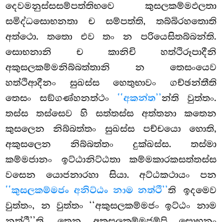
දෙවමනුස්සසම්පත්තිභවෙ කුසලකම්මඵලතා
සමිද්ධසොභනතා ච සම්පත්ති, තබ්බිරහතොති
අත්ථො. තතො එව තං න පරියෙසිතබ්බන්ති.
සොභනානි ච කානිචි හත්ථිරූපාදීනි
අකුසලකම්මනිබ්බත්තානි න තෙසංයෙව
හත්ථිආදීනං සුඛස්ස හෙතුභාවං ගච්ඡන්තීති
තෙසං සඞ්ගණ්හනත්ථං
‘‘අකන්ත’’
න්ති වුත්තං.
තස්ස තස්සෙව හි සත්තස්ස අත්තනා කතෙන
කුසලෙන නිබ්බත්තං සුඛස්ස පච්චයො හොති,
අකුසලෙන නිබ්බත්තං දුක්ඛස්ස. තස්මා
කම්මජානං ඉට්ඨානිට්ඨතා කම්මකාරකසත්තස්ස
වසෙන යොජනාරහා සියා. අට්ඨකථායං පන
‘‘කුසලකම්මජං අනිට්ඨං නාම නත්ථී’’
ති ඉදමෙව
වුත්තං, න වුත්තං ‘‘අකුසලකම්මජං ඉට්ඨං නාම
නත්ථී’’ති. තෙන අකුසලකම්මජම්පි සොභනං