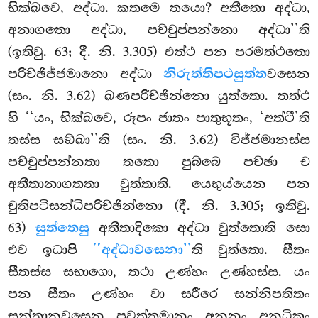
භික්ඛවෙ, අද්ධා. කතමෙ තයො? අතීතො අද්ධා,
අනාගතො අද්ධා, පච්චුප්පන්නො අද්ධා’’ති
(ඉතිවු. 63; දී. නි. 3.305) එත්ථ පන පරමත්ථතො
පරිච්ඡිජ්ජමානො අද්ධා
නිරුත්තිපථසුත්ත
වසෙන
(සං. නි. 3.62) ඛණපරිච්ඡින්නො යුත්තො. තත්ථ
හි ‘‘යං, භික්ඛවෙ, රූපං ජාතං පාතුභූතං, ‘අත්ථී’ති
තස්ස සඞ්ඛා’’ති (සං. නි. 3.62) විජ්ජමානස්ස
පච්චුප්පන්නතා තතො පුබ්බෙ පච්ඡා ච
අතීතානාගතතා වුත්තාති. යෙභුය්යෙන පන
චුතිපටිසන්ධිපරිච්ඡින්නො (දී. නි. 3.305; ඉතිවු.
63)
සුත්තෙසු
අතීතාදිකො අද්ධා වුත්තොති සො
එව ඉධාපි
‘‘අද්ධාවසෙනා’’
ති වුත්තො. සීතං
සීතස්ස සභාගො, තථා උණ්හං උණ්හස්ස. යං
පන සීතං උණ්හං වා සරීරෙ සන්නිපතිතං
සන්තානවසෙන පවත්තමානං අනූනං අනධිකං