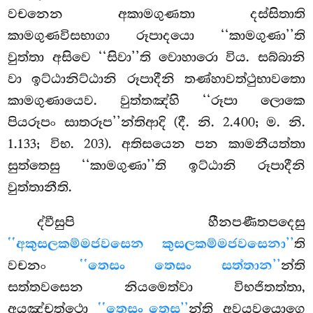
වචනෙන අකාමගුණතා දස්සිතාති
කාමගුණවිසභාගා රූපාදයො ‘‘කාමගුණා’’ති
වුත්තා අසිවෙ ‘‘සිවා’’ති වොහාරො විය. සබ්බානි
වා ඉට්ඨානිට්ඨානි රූපාදීනි තණ්හාවත්ථුභාවතො
කාමගුණායෙව. වුත්තඤ්හි ‘‘රූපා ලොකෙ
පියරූපං සාතරූප’’න්තිආදි (දී. නි. 2.400; ම. නි.
1.133; විභ. 203). අතිසයෙන පන කාමනීයත්තා
සුත්තෙසු ‘‘කාමගුණා’’ති ඉට්ඨානි රූපාදීනි
වුත්තානීති.
ද්වීසුපි හීනපණීතපදෙසු
‘‘අකුසලකම්මජවසෙන කුසලකම්මජවසෙනා’’
ති
වචනං
‘‘තෙසං තෙසං සත්තාන’’
න්ති
සත්තවසෙන නියමෙත්වා විභජිතත්තා,
අයඤ්චත්ථො
‘‘තෙසං තෙස’’
න්ති අවයවයොගෙ