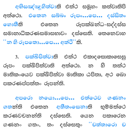
අභිසඤ්ඤූහිත්වා
ති
එත්ථ සමූහං කත්වාතිපි
අත්ථො.
එතෙන සබ්බං රූපං…පෙ… දස්සිතං
හොතී
ති එතෙන රූපක්ඛන්ධ-සද්දස්ස
සමානාධිකරණසමාසභාවං දස්සෙති. තෙනෙවාහ
‘‘න හි රූපතො…පෙ… අත්ථී’’
ති.
.
පක්ඛිපිත්වා
ති එත්ථ එකාදසොකාසෙසු
3
රූපං පක්ඛිපිත්වාති අත්ථො. න හි තත්ථ
මාතිකංයෙව පක්ඛිපිත්වා මාතිකා ඨපිතා, අථ ඛො
පකරණප්පත්තං රූපන්ති.
අපරො නයො…පෙ… එත්ථෙව ගණනං
ගත
න්ති එතෙන
අතීතංසෙනා
ති භුම්මත්ථෙ
කරණවචනන්ති දස්සෙති. යෙන පකාරෙන
ගණනං ගතං, තං දස්සෙතුං
‘‘චත්තාරො ච