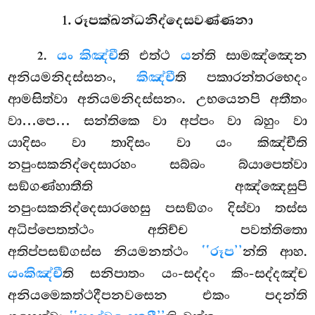
1. රූපක්ඛන්ධනිද්දෙසවණ්ණනා
.
යං කිඤ්චී
ති එත්ථ
ය
න්ති සාමඤ්ඤෙන
2
අනියමනිදස්සනං,
කිඤ්චී
ති පකාරන්තරභෙදං
ආමසිත්වා අනියමනිදස්සනං. උභයෙනපි අතීතං
වා…පෙ… සන්තිකෙ වා අප්පං වා බහුං වා
යාදිසං වා තාදිසං වා යං කිඤ්චීති
නපුංසකනිද්දෙසාරහං සබ්බං බ්යාපෙත්වා
සඞ්ගණ්හාතීති අඤ්ඤෙසුපි
නපුංසකනිද්දෙසාරහෙසු පසඞ්ගං දිස්වා තස්ස
අධිප්පෙතත්ථං අතිච්ච පවත්තිතො
අතිප්පසඞ්ගස්ස නියමනත්ථං
‘‘රූප’’
න්ති ආහ.
යංකිඤ්චී
ති සනිපාතං යං-සද්දං කිං-සද්දඤ්ච
අනියමෙකත්ථදීපනවසෙන එකං පදන්ති