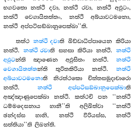
භගවතො නත්ථි දවා, නත්ථි රවා, නත්ථි අඵුටං,
නත්ථි වෙගායිතත්තං, නත්ථි අබ්යාවටමනො,
නත්ථි අප්පටිසඞ්ඛානුපෙක්ඛා’’ති.
තත්ථ
නත්ථි දවා
ති ඛිඩ්ඩාධිප්පායෙන කිරියා
නත්ථි.
නත්ථි රවා
ති සහසා කිරියා නත්ථි.
නත්ථි
අඵුට
න්ති ඤාණෙන අඵුසිතං නත්ථි.
නත්ථි
වෙගායිතත්ත
න්ති තුරිතකිරියා නත්ථි.
නත්ථි
අබ්යාවටමනො
ති නිරත්ථකො චිත්තසමුදාචාරො
නත්ථි.
නත්ථි අප්පටිසඞ්ඛානුපෙක්ඛා
ති
අඤ්ඤාණුපෙක්ඛා නත්ථි. කත්ථචි පන ‘‘නත්ථි
ධම්මදෙසනාය හානී’’ති අලිඛිත්වා ‘‘නත්ථි
ඡන්දස්ස හානි, නත්ථි වීරියස්ස, නත්ථි
සත්තියා’’ති ලිඛන්ති.