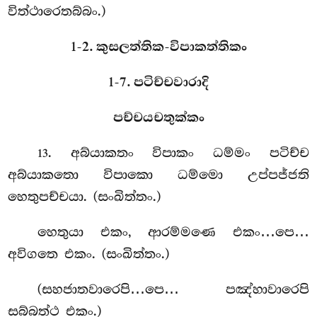
විත්ථාරෙතබ්බං.)
1-2. කුසලත්තික-විපාකත්තිකං
1-7. පටිච්චවාරාදි
පච්චයචතුක්කං
. අබ්යාකතං
විපාකං ධම්මං පටිච්ච
13
අබ්යාකතො විපාකො ධම්මො උප්පජ්ජති
හෙතුපච්චයා. (සංඛිත්තං.)
හෙතුයා එකං, ආරම්මණෙ එකං…පෙ…
අවිගතෙ එකං. (සංඛිත්තං.)
(සහජාතවාරෙපි…පෙ… පඤ්හාවාරෙපි
සබ්බත්ථ එකං.)