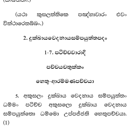
(සංඛිත්තං.)
(යථා කුසලත්තිකෙ පඤ්හාවාරං එවං
විත්ථාරෙතබ්බං.)
2. දුක්ඛායවෙදනායසම්පයුත්තපදං
1-7. පටිච්චවාරාදි
පච්චයචතුක්කං
හෙතු-ආරම්මණපච්චයා
. අකුසලං
දුක්ඛාය වෙදනාය සම්පයුත්තං
5
ධම්මං පටිච්ච අකුසලො දුක්ඛාය වෙදනාය
සම්පයුත්තො ධම්මො උප්පජ්ජති හෙතුපච්චයා.
(1)