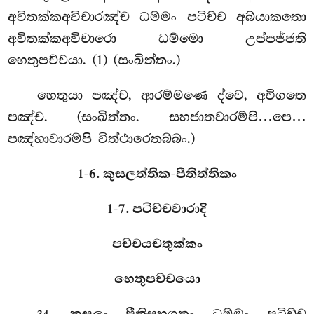
අවිතක්කඅවිචාරඤ්ච ධම්මං පටිච්ච අබ්යාකතො
අවිතක්කඅවිචාරො ධම්මො උප්පජ්ජති
හෙතුපච්චයා. (1) (සංඛිත්තං.)
හෙතුයා
පඤ්ච, ආරම්මණෙ ද්වෙ, අවිගතෙ
පඤ්ච. (සංඛිත්තං. සහජාතවාරම්පි…පෙ…
පඤ්හාවාරම්පි විත්ථාරෙතබ්බං.)
1-6. කුසලත්තික-පීතිත්තිකං
1-7. පටිච්චවාරාදි
පච්චයචතුක්කං
හෙතුපච්චයො
. කුසලං
පීතිසහගතං ධම්මං පටිච්ච