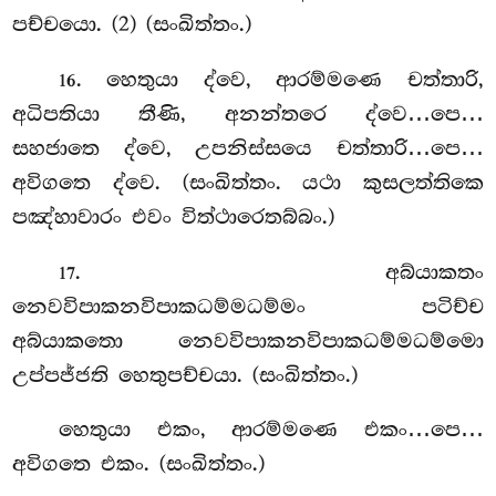
පච්චයො. (2) (සංඛිත්තං.)
. හෙතුයා
ද්වෙ, ආරම්මණෙ චත්තාරි,
16
අධිපතියා තීණි, අනන්තරෙ ද්වෙ…පෙ…
සහජාතෙ ද්වෙ, උපනිස්සයෙ චත්තාරි…පෙ…
අවිගතෙ ද්වෙ. (සංඛිත්තං. යථා කුසලත්තිකෙ
පඤ්හාවාරං එවං විත්ථාරෙතබ්බං.)
. අබ්යාකතං
17
නෙවවිපාකනවිපාකධම්මධම්මං පටිච්ච
අබ්යාකතො නෙවවිපාකනවිපාකධම්මධම්මො
උප්පජ්ජති හෙතුපච්චයා. (සංඛිත්තං.)
හෙතුයා එකං, ආරම්මණෙ එකං…පෙ…
අවිගතෙ එකං. (සංඛිත්තං.)