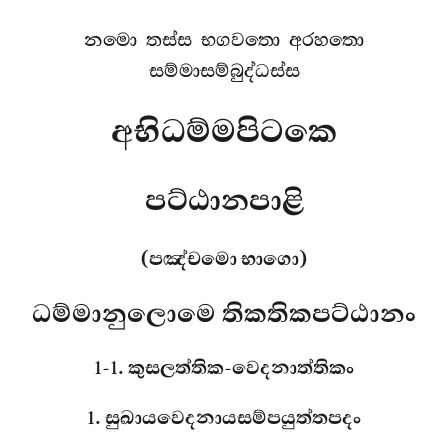
නමො තස්ස භගවතො අරහතො
සම්මාසම්බුද්ධස්ස
අභිධම්මපිටකෙ
පට්ඨානපාළි
(පඤ්චමො භාගො)
ධම්මානුලොමෙ තිකතිකපට්ඨානං
1-1. කුසලත්තික-වෙදනාත්තිකං
1. සුඛායවෙදනායසම්පයුත්තපදං