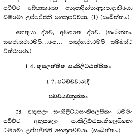
පටිච්ච අබ්යාකතො අනුපාදින්නඅනුපාදානියො
ධම්මො උප්පජ්ජති හෙතුපච්චයා. (1) (සංඛිත්තං.)
හෙතුයා
ද්වෙ, අවිගතෙ ද්වෙ. (සංඛිත්තං,
සහජාතවාරම්පි…පෙ… පඤ්හාවාරම්පි සබ්බත්ථ
විත්ථාරො.)
1-4. කුසලත්තික-සංකිලිට්ඨත්තිකං
1-7. පටිච්චවාරාදි
පච්චයචතුක්කං
. අකුසලං සංකිලිට්ඨසංකිලෙසිකං ධම්මං
25
පටිච්ච අකුසලො සංකිලිට්ඨසංකිලෙසිකො
ධම්මො උප්පජ්ජති හෙතුපච්චයා. (සංඛිත්තං.)