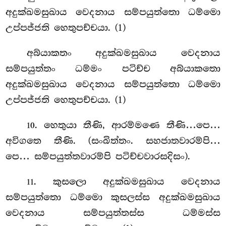
අදුක්ඛමසුඛාය වෙදනාය සම්පයුත්තො ධම්මො
උප්පජ්ජති හෙතුපච්චයා. (1)
අබ්යාකතං අදුක්ඛමසුඛාය වෙදනාය
සම්පයුත්තං ධම්මං පටිච්ච අබ්යාකතො
අදුක්ඛමසුඛාය වෙදනාය සම්පයුත්තො ධම්මො
උප්පජ්ජති හෙතුපච්චයා. (1)
. හෙතුයා තීණි, ආරම්මණෙ තීණි…පෙ…
10
අවිගතෙ තීණි. (සංඛිත්තං. සහජාතවාරම්පි…
පෙ… සම්පයුත්තවාරම්පි පටිච්චවාරසදිසං).
. කුසලො අදුක්ඛමසුඛාය වෙදනාය
11
සම්පයුත්තො ධම්මො කුසලස්ස අදුක්ඛමසුඛාය
වෙදනාය සම්පයුත්තස්ස ධම්මස්ස