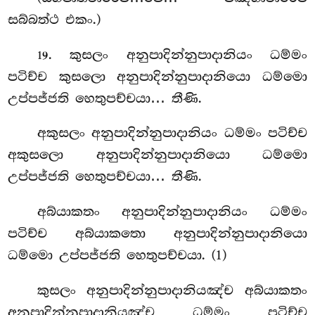
සබ්බත්ථ එකං.)
. කුසලං අනුපාදින්නුපාදානියං ධම්මං
19
පටිච්ච කුසලො අනුපාදින්නුපාදානියො ධම්මො
උප්පජ්ජති හෙතුපච්චයා… තීණි.
අකුසලං අනුපාදින්නුපාදානියං ධම්මං පටිච්ච
අකුසලො අනුපාදින්නුපාදානියො ධම්මො
උප්පජ්ජති හෙතුපච්චයා… තීණි.
අබ්යාකතං අනුපාදින්නුපාදානියං ධම්මං
පටිච්ච අබ්යාකතො අනුපාදින්නුපාදානියො
ධම්මො උප්පජ්ජති හෙතුපච්චයා. (1)
කුසලං
අනුපාදින්නුපාදානියඤ්ච අබ්යාකතං
අනුපාදින්නුපාදානියඤ්ච ධම්මං පටිච්ච