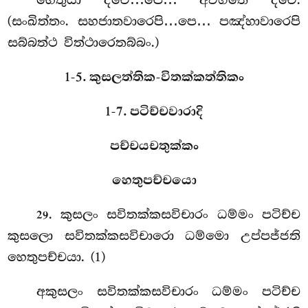
හෙතුයා ද්වෙ…පෙ… අවිගතෙ ද්වෙ.
(සංඛිත්තං. සහජාතවාරෙපි…පෙ… පඤ්හාවාරෙපි
සබ්බත්ථ විත්ථාරෙතබ්බං.)
1-5. කුසලත්තික-විතක්කත්තිකං
1-7. පටිච්චවාරාදි
පච්චයචතුක්කං
හෙතුපච්චයො
. කුසලං
සවිතක්කසවිචාරං ධම්මං පටිච්ච
29
කුසලො සවිතක්කසවිචාරො ධම්මො උප්පජ්ජති
හෙතුපච්චයා. (1)
අකුසලං සවිතක්කසවිචාරං ධම්මං පටිච්ච