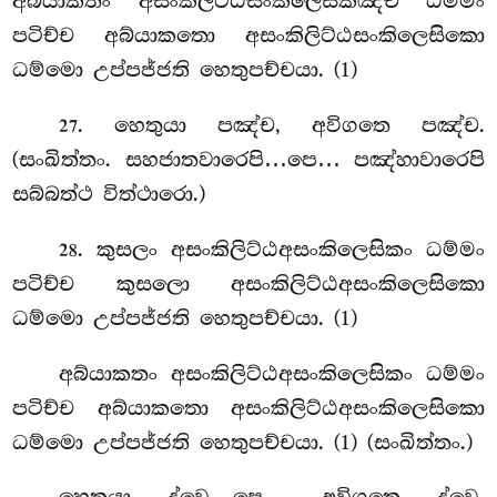
අබ්යාකතං අසංකිලිට්ඨසංකිලෙසිකඤ්ච ධම්මං
පටිච්ච අබ්යාකතො අසංකිලිට්ඨසංකිලෙසිකො
ධම්මො උප්පජ්ජති හෙතුපච්චයා. (1)
. හෙතුයා
පඤ්ච, අවිගතෙ පඤ්ච.
27
(සංඛිත්තං. සහජාතවාරෙපි…පෙ… පඤ්හාවාරෙපි
සබ්බත්ථ විත්ථාරො.)
. කුසලං අසංකිලිට්ඨඅසංකිලෙසිකං ධම්මං
28
පටිච්ච කුසලො අසංකිලිට්ඨඅසංකිලෙසිකො
ධම්මො උප්පජ්ජති හෙතුපච්චයා. (1)
අබ්යාකතං අසංකිලිට්ඨඅසංකිලෙසිකං ධම්මං
පටිච්ච අබ්යාකතො අසංකිලිට්ඨඅසංකිලෙසිකො
ධම්මො උප්පජ්ජති හෙතුපච්චයා. (1) (සංඛිත්තං.)