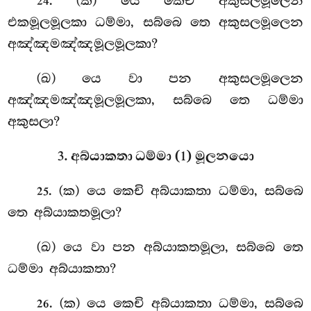
. (ක) යෙ කෙචි අකුසලමූලෙන
24
එකමූලමූලකා ධම්මා, සබ්බෙ තෙ අකුසලමූලෙන
අඤ්ඤමඤ්ඤමූලමූලකා?
(ඛ) යෙ වා පන අකුසලමූලෙන
අඤ්ඤමඤ්ඤමූලමූලකා, සබ්බෙ තෙ ධම්මා
අකුසලා?
3. අබ්යාකතා ධම්මා (1) මූලනයො
. (ක) යෙ කෙචි අබ්යාකතා ධම්මා, සබ්බෙ
25
තෙ අබ්යාකතමූලා?
(ඛ) යෙ වා පන අබ්යාකතමූලා, සබ්බෙ තෙ
ධම්මා අබ්යාකතා?
. (ක) යෙ
කෙචි අබ්යාකතා ධම්මා, සබ්බෙ
26