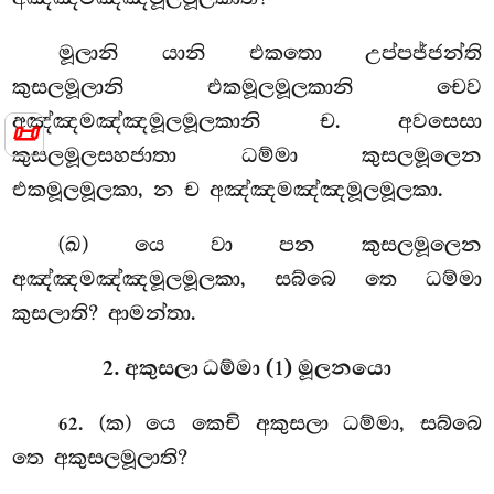
මූලානි යානි එකතො උප්පජ්ජන්ති
කුසලමූලානි එකමූලමූලකානි චෙව
අඤ්ඤමඤ්ඤමූලමූලකානි ච. අවසෙසා
📜
කුසලමූලසහජාතා ධම්මා කුසලමූලෙන
එකමූලමූලකා, න ච අඤ්ඤමඤ්ඤමූලමූලකා.
(ඛ) යෙ වා පන කුසලමූලෙන
අඤ්ඤමඤ්ඤමූලමූලකා, සබ්බෙ තෙ ධම්මා
කුසලාති? ආමන්තා.
2. අකුසලා ධම්මා (1) මූලනයො
. (ක) යෙ කෙචි අකුසලා ධම්මා, සබ්බෙ
62
තෙ අකුසලමූලාති?