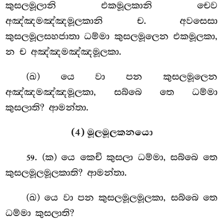
කුසලමූලානි එකමූලකානි චෙව
අඤ්ඤමඤ්ඤමූලකානි ච. අවසෙසා
කුසලමූලසහජාතා ධම්මා කුසලමූලෙන එකමූලකා,
න ච අඤ්ඤමඤ්ඤමූලකා.
(ඛ) යෙ වා පන කුසලමූලෙන
අඤ්ඤමඤ්ඤමූලකා, සබ්බෙ තෙ ධම්මා
කුසලාති? ආමන්තා.
(4) මූලමූලකනයො
. (ක) යෙ කෙචි කුසලා ධම්මා, සබ්බෙ තෙ
59
කුසලමූලමූලකාති? ආමන්තා.
(ඛ) යෙ වා පන කුසලමූලමූලකා, සබ්බෙ තෙ
ධම්මා කුසලාති?