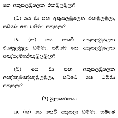
තෙ අකුසලමූලෙන එකමූලමූලා?
(ඛ) යෙ වා පන අකුසලමූලෙන එකමූලමූලා,
සබ්බෙ තෙ ධම්මා අකුසලා?
. (ක) යෙ කෙචි අකුසලමූලෙන
18
එකමූලමූලා ධම්මා
, සබ්බෙ තෙ අකුසලමූලෙන
අඤ්ඤමඤ්ඤමූලමූලා?
(ඛ) යෙ වා පන අකුසලමූලෙන
අඤ්ඤමඤ්ඤමූලමූලා, සබ්බෙ තෙ ධම්මා
අකුසලා?
(3) මූලකනයො
. (ක) යෙ කෙචි අකුසලා ධම්මා, සබ්බෙ
19