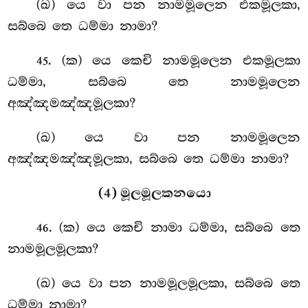
(ඛ) යෙ වා පන නාමමූලෙන එකමූලකා,
සබ්බෙ තෙ ධම්මා නාමා?
. (ක) යෙ කෙචි නාමමූලෙන එකමූලකා
45
ධම්මා, සබ්බෙ තෙ නාමමූලෙන
අඤ්ඤමඤ්ඤමූලකා?
(ඛ) යෙ වා පන නාමමූලෙන
අඤ්ඤමඤ්ඤමූලකා, සබ්බෙ තෙ ධම්මා නාමා?
(4) මූලමූලකනයො
. (ක) යෙ
කෙචි නාමා ධම්මා, සබ්බෙ තෙ
46
නාමමූලමූලකා?
(ඛ) යෙ වා පන නාමමූලමූලකා, සබ්බෙ තෙ
ධම්මා නාමා?