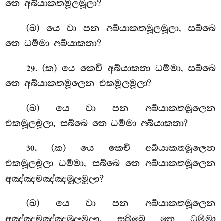
තෙ අබ්යාකතමූලමූලා?
(ඛ) යෙ වා පන අබ්යාකතමූලමූලා, සබ්බෙ
තෙ ධම්මා අබ්යාකතා?
. (ක) යෙ
කෙචි අබ්යාකතා ධම්මා, සබ්බෙ
29
තෙ අබ්යාකතමූලෙන එකමූලමූලා?
(ඛ) යෙ වා පන අබ්යාකතමූලෙන
එකමූලමූලා, සබ්බෙ තෙ ධම්මා අබ්යාකතා?
. (ක) යෙ කෙචි අබ්යාකතමූලෙන
30
එකමූලමූලා ධම්මා, සබ්බෙ තෙ අබ්යාකතමූලෙන
අඤ්ඤමඤ්ඤමූලමූලා?
(ඛ) යෙ වා පන අබ්යාකතමූලෙන
අඤ්ඤමඤ්ඤමූලමූලා, සබ්බෙ තෙ ධම්මා