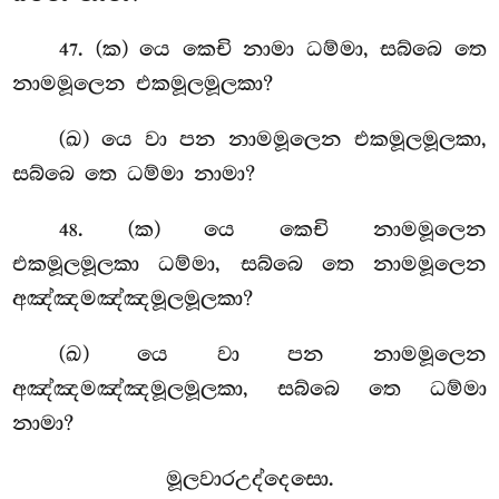
. (ක) යෙ කෙචි නාමා ධම්මා, සබ්බෙ තෙ
47
නාමමූලෙන එකමූලමූලකා?
(ඛ) යෙ වා පන නාමමූලෙන එකමූලමූලකා,
සබ්බෙ තෙ ධම්මා නාමා?
. (ක) යෙ කෙචි නාමමූලෙන
48
එකමූලමූලකා
ධම්මා, සබ්බෙ තෙ නාමමූලෙන
අඤ්ඤමඤ්ඤමූලමූලකා?
(ඛ) යෙ වා පන නාමමූලෙන
අඤ්ඤමඤ්ඤමූලමූලකා, සබ්බෙ තෙ ධම්මා
නාමා?
මූලවාරඋද්දෙසො.