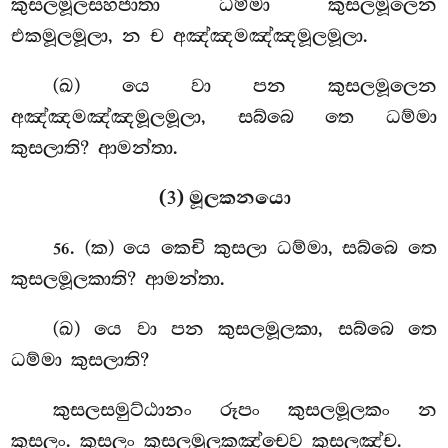
කුසලමූලසහජාතා ධම්මා කුසලමූලෙන
එකමූලමූලා, න ච අඤ්ඤමඤ්ඤමූලමූලා.
(ඛ) යෙ වා පන කුසලමූලෙන
අඤ්ඤමඤ්ඤමූලමූලා, සබ්බෙ තෙ ධම්මා
කුසලාති? ආමන්තා.
(3) මූලකනයො
. (ක) යෙ
කෙචි කුසලා ධම්මා, සබ්බෙ තෙ
56
කුසලමූලකාති? ආමන්තා.
(ඛ) යෙ වා පන කුසලමූලකා, සබ්බෙ තෙ
ධම්මා කුසලාති?
කුසලසමුට්ඨානං රූපං කුසලමූලකං න
කුසලං. කුසලං කුසලමූලකඤ්චෙව කුසලඤ්ච.