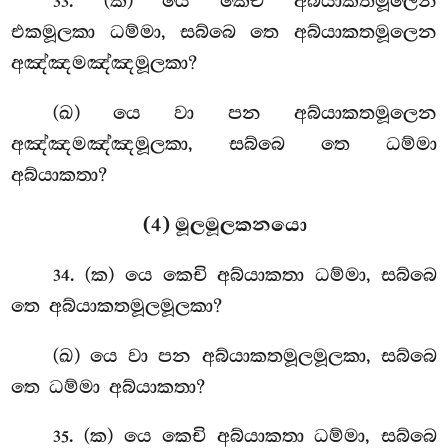
. (ක) යෙ කෙචි අබ්යාකතමූලෙන
33
එකමූලකා ධම්මා, සබ්බෙ තෙ අබ්යාකතමූලෙන
අඤ්ඤමඤ්ඤමූලකා?
(ඛ) යෙ වා පන අබ්යාකතමූලෙන
අඤ්ඤමඤ්ඤමූලකා, සබ්බෙ තෙ ධම්මා
අබ්යාකතා?
(4) මූලමූලකනයො
. (ක) යෙ කෙචි අබ්යාකතා ධම්මා, සබ්බෙ
34
තෙ අබ්යාකතමූලමූලකා?
(ඛ) යෙ වා පන අබ්යාකතමූලමූලකා, සබ්බෙ
තෙ ධම්මා අබ්යාකතා?
. (ක) යෙ කෙචි අබ්යාකතා ධම්මා, සබ්බෙ
35