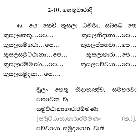
2-10. හෙතුවාරාදි
. යෙ
කෙචි කුසලා ධම්මා, සබ්බෙ තෙ
49
කුසලහෙතූ…පෙ… කුසලනිදානා…පෙ…
කුසලසම්භවා…පෙ… කුසලප්පභවා…පෙ…
කුසලසමුට්ඨානා…පෙ… කුසලාහාරා…පෙ…
කුසලාරම්මණා…පෙ… කුසලපච්චයා…පෙ…
කුසලසමුදයා…පෙ….
මූලං හෙතු නිදානඤ්ච, සම්භවො
පභවෙන ච;
සමුට්ඨානාහාරාරම්මණා
[සමුට්ඨානාහාරාරම්මණං (ක.)]
,
පච්චයො සමුදයෙන චාති.