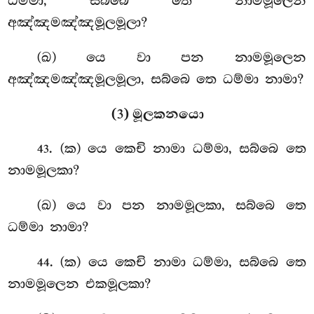
ධම්මා, සබ්බෙ තෙ නාමමූලෙන
අඤ්ඤමඤ්ඤමූලමූලා?
(ඛ) යෙ වා පන නාමමූලෙන
අඤ්ඤමඤ්ඤමූලමූලා, සබ්බෙ තෙ ධම්මා නාමා?
(3) මූලකනයො
. (ක) යෙ කෙචි නාමා ධම්මා, සබ්බෙ තෙ
43
නාමමූලකා?
(ඛ) යෙ වා පන නාමමූලකා, සබ්බෙ තෙ
ධම්මා නාමා?
. (ක) යෙ කෙචි නාමා ධම්මා, සබ්බෙ තෙ
44
නාමමූලෙන එකමූලකා?