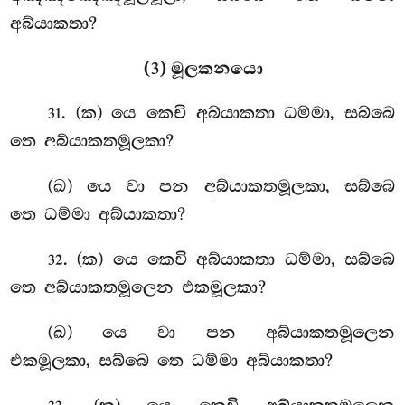
අබ්යාකතා?
(3) මූලකනයො
. (ක) යෙ කෙචි අබ්යාකතා ධම්මා, සබ්බෙ
31
තෙ අබ්යාකතමූලකා?
(ඛ) යෙ වා පන අබ්යාකතමූලකා, සබ්බෙ
තෙ ධම්මා අබ්යාකතා?
. (ක) යෙ කෙචි අබ්යාකතා ධම්මා, සබ්බෙ
32
තෙ අබ්යාකතමූලෙන එකමූලකා?
(ඛ) යෙ වා පන අබ්යාකතමූලෙන
එකමූලකා, සබ්බෙ තෙ ධම්මා අබ්යාකතා?