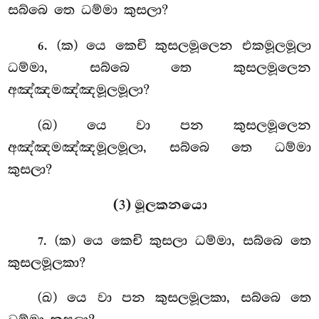
සබ්බෙ තෙ ධම්මා කුසලා?
. (ක) යෙ කෙචි කුසලමූලෙන එකමූලමූලා
6
ධම්මා, සබ්බෙ තෙ කුසලමූලෙන
අඤ්ඤමඤ්ඤමූලමූලා?
(ඛ) යෙ වා පන කුසලමූලෙන
අඤ්ඤමඤ්ඤමූලමූලා, සබ්බෙ තෙ ධම්මා
කුසලා?
(3) මූලකනයො
. (ක) යෙ
කෙචි කුසලා ධම්මා, සබ්බෙ තෙ
7
කුසලමූලකා?
(ඛ) යෙ වා පන කුසලමූලකා, සබ්බෙ තෙ