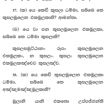
. (ක) යෙ කෙචි කුසලා ධම්මා, සබ්බෙ තෙ
57
කුසලමූලෙන එකමූලකාති? ආමන්තා.
(ඛ) යෙ වා පන කුසලමූලෙන එකමූලකා,
සබ්බෙ තෙ ධම්මා කුසලාති?
කුසලසමුට්ඨානං රූපං කුසලමූලෙන
එකමූලකං, න කුසලං. කුසලං කුසලමූලෙන
එකමූලකඤ්චෙව කුසලඤ්ච.
. (ක) යෙ
කෙචි කුසලමූලෙන එකමූලකා
58
ධම්මා, සබ්බෙ
තෙ කුසලමූලෙන
අඤ්ඤමඤ්ඤමූලකාති?
මූලානි යානි එකතො උප්පජ්ජන්ති