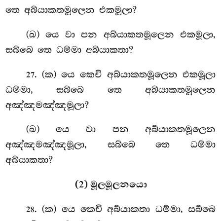
තෙ අබ්යාකතමූලෙන එකමූලා?
(ඛ) යෙ වා පන අබ්යාකතමූලෙන එකමූලා,
සබ්බෙ තෙ ධම්මා අබ්යාකතා?
. (ක) යෙ කෙචි අබ්යාකතමූලෙන එකමූලා
27
ධම්මා, සබ්බෙ තෙ අබ්යාකතමූලෙන
අඤ්ඤමඤ්ඤමූලා?
(ඛ) යෙ වා පන අබ්යාකතමූලෙන
අඤ්ඤමඤ්ඤමූලා, සබ්බෙ
තෙ ධම්මා
අබ්යාකතා?
(2) මූලමූලනයො
. (ක) යෙ කෙචි අබ්යාකතා ධම්මා, සබ්බෙ
28