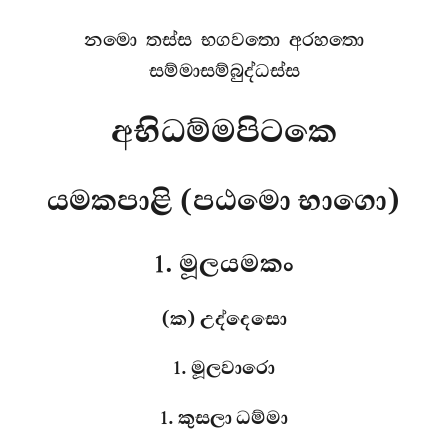
නමො තස්ස භගවතො අරහතො
සම්මාසම්බුද්ධස්ස
අභිධම්මපිටකෙ
යමකපාළි (පඨමො භාගො)
1. මූලයමකං
(ක) උද්දෙසො
1. මූලවාරො
1. කුසලා ධම්මා