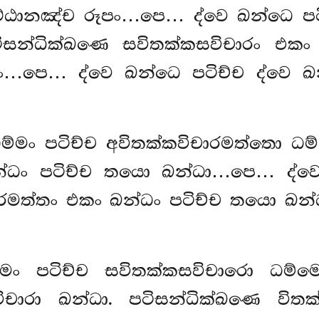
ට්ඨානඤ්ච රූපං…පෙ… ද්වෙ ඛන්ධෙ පට
පටිසන්ධික්ඛණෙ සවිතක්කසවිචාරං එක
ං…පෙ… ද්වෙ ඛන්ධෙ පටිච්ච ද්වෙ ඛ
ම්මං පටිච්ච අවිතක්කවිචාරමත්තො ධම
න්ධං පටිච්ච තයො ඛන්ධා…පෙ… ද්වෙ 
ාරමත්තං එකං ඛන්ධං පටිච්ච තයො ඛන
ම්මං පටිච්ච සවිතක්කසවිචාරො ධම්ම
ිචාරා ඛන්ධා. පටිසන්ධික්ඛණෙ විතක