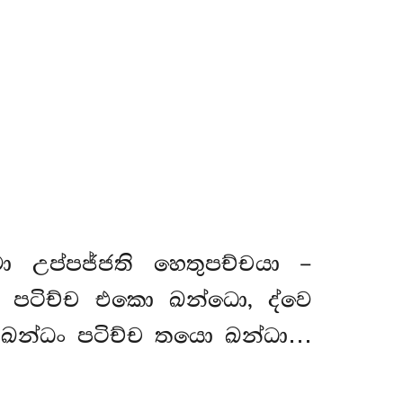
ො උප්පජ්ජති හෙතුපච්චයා –
ෙ පටිච්ච එකො ඛන්ධො
, ද්වෙ
ං ඛන්ධං පටිච්ච තයො ඛන්ධා…