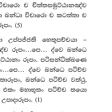
විචාරො ච චිත්තසමුට්ඨානඤ්ච
ො ඛන්ධා විචාරො
ච කටත්තා ච
පං. (5)
ො උප්පජ්ජති හෙතුපච්චයා –
නඤ්ච රූපං…පෙ… ද්වෙ ඛන්ධෙ
මුට්ඨානං රූපං. පටිසන්ධික්ඛණෙ
පං…පෙ… ද්වෙ ඛන්ධෙ පටිච්ච
ාරූපං, ඛන්ධෙ පටිච්ච වත්ථු,
ාරො. එකං මහාභූතං පටිච්ච තයො
පාදාරූපං. (1)