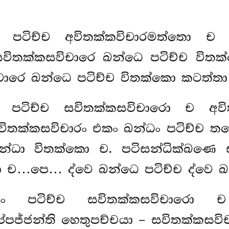
මං පටිච්ච අවිතක්කවිචාරමත්තො ච
සවිතක්කසවිචාරෙ ඛන්ධෙ පටිච්ච විතක
ාරෙ ඛන්ධෙ පටිච්ච විතක්කො කටත්තා ච
මං පටිච්ච සවිතක්කසවිචාරො ච අව
 සවිතක්කසවිචාරං එකං ඛන්ධං පටිච්
ඛන්ධා විතක්කො ච. පටිසන්ධික්ඛණෙ 
 ච…පෙ… ද්වෙ ඛන්ධෙ පටිච්ච ද්වෙ ඛන
්මං පටිච්ච සවිතක්කසවිචාරො
්පජ්ජන්ති හෙතුපච්චයා – සවිතක්කසව