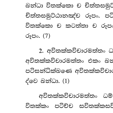
ඛන්ධා විතක්කො ච චිත්තසමු
චිත්තසමුට්ඨානඤ්ච රූපං. 
විතක්කො ච කටත්තා ච රූප
රූපං. (7)
2
. අවිතක්කවිචාරමත්තං
ධ
අවිතක්කවිචාරමත්තං එකං ඛ
පටිසන්ධික්ඛණෙ අවිතක්කවිච
ද්වෙ ඛන්ධා. (1)
අවිතක්කවිචාරමත්තං ධ
විතක්කං පටිච්ච සවිතක්කසව