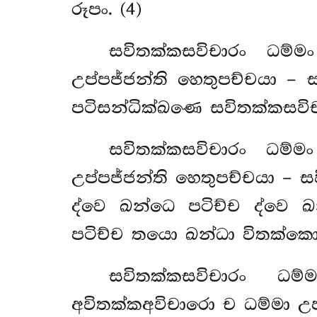
රූපං. (4)
සවිතක්කසවිචාරං ධම්
උප්පජ්ජන්ති හෙතුපච්චයා – 
පටිසන්ධික්ඛණෙ සවිතක්කසවිච
සවිතක්කසවිචාරං ධම්
උප්පජ්ජන්ති හෙතුපච්චයා –
ද්වෙ ඛන්ධෙ පටිච්ච ද්වෙ 
පටිච්ච තයො ඛන්ධා විතක්කො
සවිතක්කසවිචාරං ධම
අවිතක්කඅවිචාරො ච ධම්මා උප