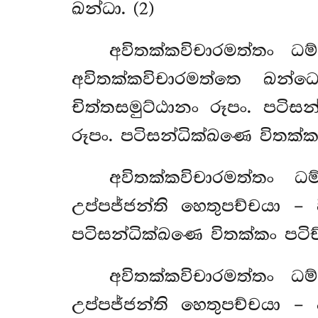
ඛන්ධා. (2)
අවිතක්කවිචාරමත්තං ධ
අවිතක්කවිචාරමත්තෙ ඛන්ධ
චිත්තසමුට්ඨානං රූපං. පටි
රූපං. පටිසන්ධික්ඛණෙ විතක්කං
අවිතක්කවිචාරමත්තං 
උප්පජ්ජන්ති හෙතුපච්චයා – 
පටිසන්ධික්ඛණෙ විතක්කං පටිච
අවිතක්කවිචාරමත්තං ධ
උප්පජ්ජන්ති හෙතුපච්චයා 