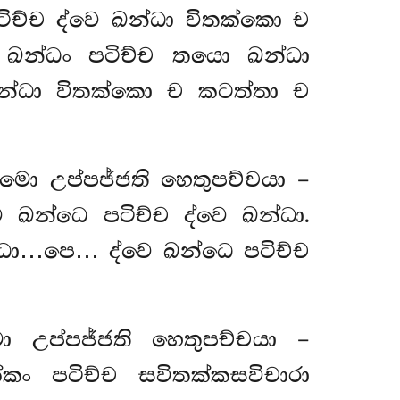
ිච්ච ද්වෙ ඛන්ධා විතක්කො ච
ං ඛන්ධං පටිච්ච තයො ඛන්ධා
න්ධා විතක්කො ච කටත්තා ච
්මො උප්පජ්ජති හෙතුපච්චයා –
ඛන්ධෙ පටිච්ච ද්වෙ ඛන්ධා.
්ධා…පෙ… ද්වෙ ඛන්ධෙ පටිච්ච
ො උප්පජ්ජති හෙතුපච්චයා –
්කං පටිච්ච සවිතක්කසවිචාරා