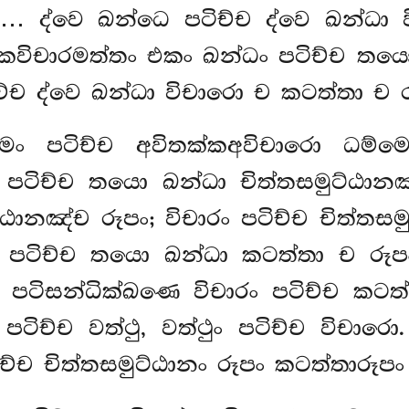
… ද්වෙ ඛන්ධෙ පටිච්ච ද්වෙ ඛන්ධා 
්කවිචාරමත්තං
එකං ඛන්ධං පටිච්ච තය
ච ද්වෙ ඛන්ධා විචාරො ච කටත්තා ච රූ
්මං පටිච්ච අවිතක්කඅවිචාරො ධම්ම
ං පටිච්ච තයො ඛන්ධා චිත්තසමුට්ඨා
්ඨානඤ්ච රූපං; විචාරං පටිච්ච චිත්තස
ං පටිච්ච තයො ඛන්ධා කටත්තා ච රූ
 පටිසන්ධික්ඛණෙ විචාරං පටිච්ච කටත්ත
ං පටිච්ච වත්ථු, වත්ථුං පටිච්ච විච
ච චිත්තසමුට්ඨානං රූපං කටත්තාරූපං උ