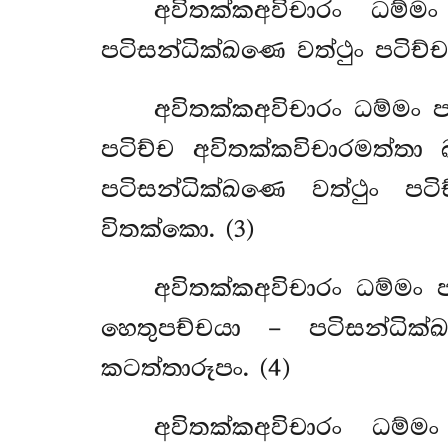
අවිතක්කඅවිචාරං ධම්ම
පටිසන්ධික්ඛණෙ වත්ථුං පටිච්ච
අවිතක්කඅවිචාරං ධම්මං 
පටිච්ච අවිතක්කවිචාරමත්තා 
පටිසන්ධික්ඛණෙ වත්ථුං පටි
විතක්කො. (3)
අවිතක්කඅවිචාරං
ධම්මං 
හෙතුපච්චයා – පටිසන්ධික
කටත්තාරූපං. (4)
අවිතක්කඅවිචාරං ධම්