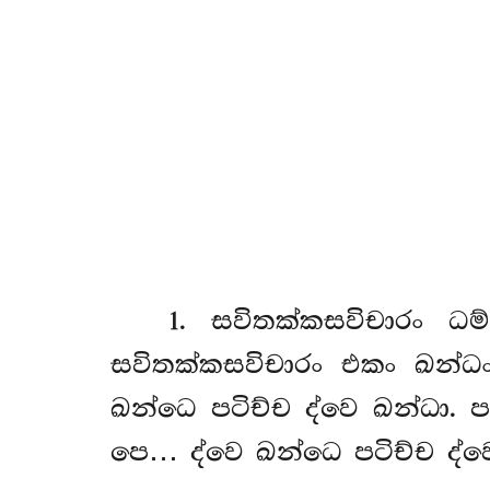
1
. සවිතක්කසවිචාරං
ධම
සවිතක්කසවිචාරං එකං ඛන්
ඛන්ධෙ පටිච්ච ද්වෙ ඛන්ධා.
පෙ… ද්වෙ ඛන්ධෙ පටිච්ච ද්වෙ