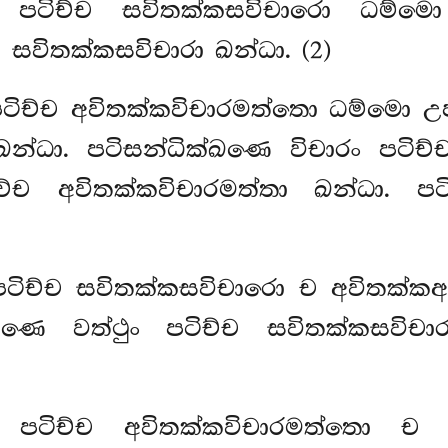
ං පටිච්ච සවිතක්කසවිචාරො ධම්මො
 සවිතක්කසවිචාරා ඛන්ධා. (2)
පටිච්ච අවිතක්කවිචාරමත්තො ධම්මො උප්
ඛන්ධා. පටිසන්ධික්ඛණෙ විචාරං පටිච්
ච්ච අවිතක්කවිචාරමත්තා ඛන්ධා. පට
පටිච්ච සවිතක්කසවිචාරො ච අවිතක්කඅ
්ඛණෙ වත්ථුං පටිච්ච
සවිතක්කසවිචා
මං පටිච්ච අවිතක්කවිචාරමත්තො ච