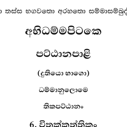
 තස්ස භගවතො අරහතො සම්මාසම්බුද්
අභිධම්මපිටකෙ
පට්ඨානපාළි
(දුතියො භාගො)
ධම්මානුලොමෙ
තිකපට්ඨානං
6. විතක්කත්තිකං