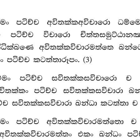
ම්මං පටිච්ච අවිතක්කඅවිචාරො ධම්ම
ෙ පටිච්ච විචාරො චිත්තසමුට්ඨාන
සන්ධික්ඛණෙ අවිතක්කවිචාරමත්තෙ ඛන්
 පටිච්ච කටත්තාරූපං. (3)
ධම්මං පටිච්ච සවිතක්කසවිචාරො ච
විතක්කං පටිච්ච සවිතක්කසවිචාරා ඛන
්ච සවිතක්කසවිචාරා ඛන්ධා කටත්තා ච ර
ම්මං පටිච්ච අවිතක්කවිචාරමත්තො 
– අවිතක්කවිචාරමත්තං එකං ඛන්ධං ප