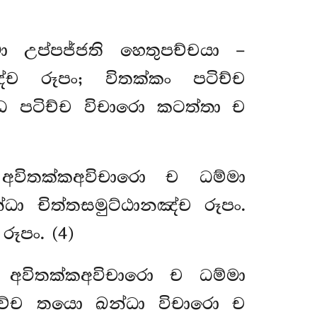
ො උප්පජ්ජති හෙතුපච්චයා –
ඤ්ච රූපං
; විතක්කං පටිච්ච
ධෙ පටිච්ච විචාරො කටත්තා ච
 අවිතක්කඅවිචාරො ච ධම්මා
්ධා චිත්තසමුට්ඨානඤ්ච රූපං.
ූපං. (4)
ච අවිතක්කඅවිචාරො ච ධම්මා
ටිච්ච තයො ඛන්ධා විචාරො ච