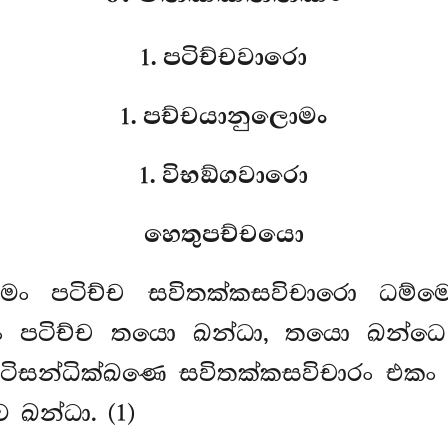
1. පටිච්චවාරො
1. පච්චයානුලොමං
1. විභඞ්ගවාරො
හෙතුපච්චයො
්මං පටිච්ච සවිතක්කසවිචාරො ධම්ම
ධං පටිච්ච තයො ඛන්ධා, තයො ඛන්ධ
 පටිසන්ධික්ඛණෙ සවිතක්කසවිචාරං එක
 ඛන්ධා. (1)