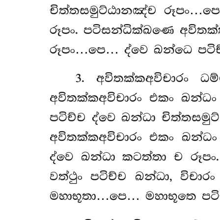
චිත්තසමුට්ඨානඤ්ච රූපං…පෙ
රූපං. පටිසන්ධික්ඛණෙ අවිතක
රූපං…පෙ… ද්වෙ ඛන්ධෙ පටිච්
3
. අවිතක්කඅවිචාරං ධම
අවිතක්කඅවිචාරං එකං ඛන්ධ
පටිච්ච ද්වෙ ඛන්ධා චිත්තසමුට
අවිතක්කඅවිචාරං එකං ඛන්ධ
ද්වෙ ඛන්ධා කටත්තා ච රූපං.
වත්ථුං පටිච්ච ඛන්ධා, විචාර
මහාභූතා…පෙ… මහාභූතෙ පටිච්