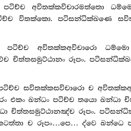
ං පටිච්ච අවිතක්කවිචාරමත්තො ධම්ම
ිච්ච විතක්කො. පටිසන්ධික්ඛණෙ සවි
ං පටිච්ච අවිතක්කඅවිචාරො ධම්මො
්ච චිත්තසමුට්ඨානං රූපං. පටිසන්ධි
පටිච්ච සවිතක්කසවිචාරො ච අවිතක්
ාරං එකං ඛන්ධං පටිච්ච තයො ඛන්ධා 
්ධා චිත්තසමුට්ඨානඤ්ච රූපං. පටිසන්
කටත්තා ච රූපං…පෙ… ද්වෙ ඛන්ධෙ පට