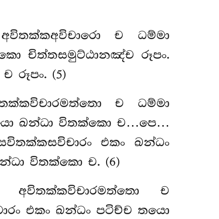
 අවිතක්කඅවිචාරො ච ධම්මා
්කො චිත්තසමුට්ඨානඤ්ච රූපං.
 රූපං. (5)
ිතක්කවිචාරමත්තො ච ධම්මා
ච තයො ඛන්ධා විතක්කො ච…පෙ…
සවිතක්කසවිචාරං එකං ඛන්ධං
්ධා විතක්කො ච. (6)
 ච අවිතක්කවිචාරමත්තො
ච
ිචාරං එකං ඛන්ධං පටිච්ච තයො