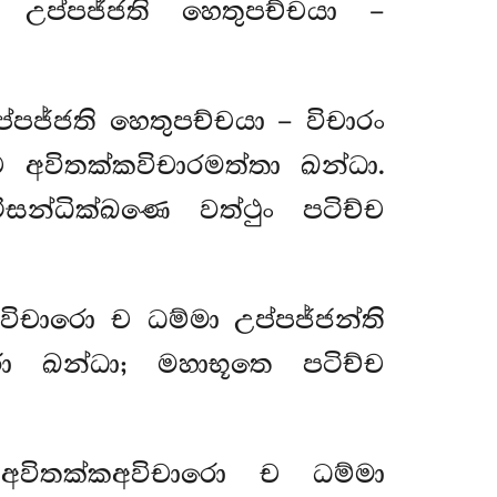
 උප්පජ්ජති හෙතුපච්චයා –
පජ්ජති හෙතුපච්චයා – විචාරං
ච අවිතක්කවිචාරමත්තා ඛන්ධා.
ිසන්ධික්ඛණෙ වත්ථුං පටිච්ච
විචාරො ච ධම්මා උප්පජ්ජන්ති
රා ඛන්ධා; මහාභූතෙ පටිච්ච
 අවිතක්කඅවිචාරො ච ධම්මා