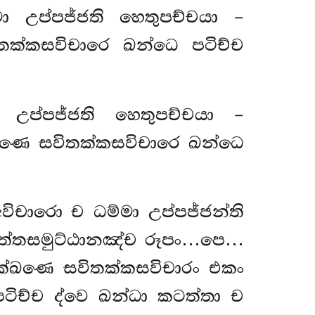
ො උප්පජ්ජති හෙතුපච්චයා –
තක්කසවිචාරෙ ඛන්ධෙ පටිච්ච
 උප්පජ්ජති හෙතුපච්චයා –
ක්ඛණෙ සවිතක්කසවිචාරෙ ඛන්ධෙ
කඅවිචාරො
ච ධම්මා උප්පජ්ජන්ති
චිත්තසමුට්ඨානඤ්ච රූපං…පෙ…
ධික්ඛණෙ සවිතක්කසවිචාරං එකං
ිච්ච ද්වෙ ඛන්ධා කටත්තා ච