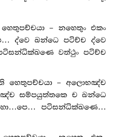
ි හෙතුපච්චයා – නහෙතුං එකං
… ද්වෙ ඛන්ධෙ පටිච්ච ද්වෙ
ිසන්ධික්ඛණෙ වත්ථුං පටිච්ච
ජති හෙතුපච්චයා – අලොභඤ්ච
ඤ්ච සම්පයුත්තකෙ ච ඛන්ධෙ
ොහො…පෙ… පටිසන්ධික්ඛණෙ…