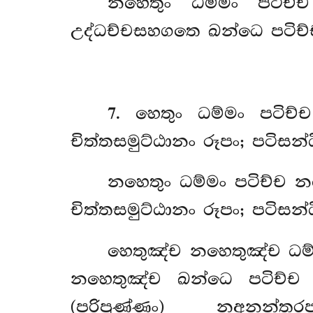
නහෙතුං ධම්මං පටිච්
උද්ධච්චසහගතෙ ඛන්ධෙ පටිච
7
. හෙතුං ධම්මං පටිච
චිත්තසමුට්ඨානං රූපං; පටිස
නහෙතුං
ධම්මං පටිච්ච 
චිත්තසමුට්ඨානං රූපං; පටි
හෙතුඤ්ච නහෙතුඤ්ච ධම්
නහෙතුඤ්ච ඛන්ධෙ පටිච්ච 
(පරිපුණ්ණං) නඅනන්