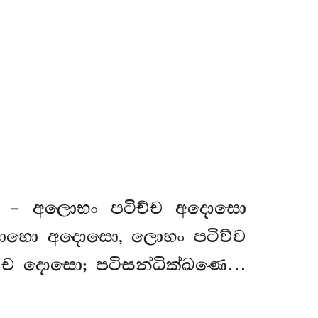
චයා – අලොභං පටිච්ච අදොසො
ොභො අදොසො, ලොභං පටිච්ච
්ච දොසො; පටිසන්ධික්ඛණෙ…