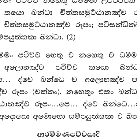
මං පටිච්ච නහෙතු ධම්මො උප්පජ්ජත
ච තයො ඛන්ධා චිත්තසමුට්ඨානඤ්ච
ා චිත්තසමුට්ඨානඤ්ච රූපං; පටිසන්
්පයුත්තකා ඛන්ධා. (2)
්මං පටිච්ච හෙතු ච නහෙතු ච ධම්මා
ච අලොභඤ්ච පටිච්ච තයො ඛ
…පෙ… ද්වෙ ඛන්ධෙ ච අලොභඤ්ච ප
්ච රූපං (චක්කං). නහෙතුං එකං ඛන
ට්ඨානඤ්ච රූපං…පෙ… ද්වෙ ඛන්ධෙ
 අදොසො අමොහො සම්පයුත්තකා ච ඛන්ධ
ආරම්මණපච්චයාදි