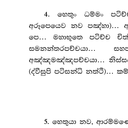
4
. හෙතුං
ධම්මං පටිච
අරූපෙයෙව නව පඤ්හා)… අධිප
පෙ… මහාභූතෙ පටිච්ච චිත
සමනන්තරපච්චයා… සහ
අඤ්ඤමඤ්ඤපච්චයා… නිස්ස
(ද්වීසුපි පටිසන්ධි නත්ථි)…
5
. හෙතුයා නව, ආරම්මණ