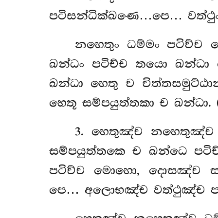
පටිසන්ධික්ඛණෙ…පෙ… වත්ථුං 
නහෙතුං ධම්මං පටිච්ච 
ඛන්ධං පටිච්ච තයො ඛන්ධා 
ඛන්ධා හෙතු ච චිත්තසමුට්ඨ
හෙතූ සම්පයුත්තකා ච ඛන්ධා. (
3
. හෙතුඤ්ච නහෙතුඤ්ච 
සම්පයුත්තකෙ ච ඛන්ධෙ පට
පටිච්ච මොහො, දොසඤ්ච ස
පෙ… අලොභඤ්ච වත්ථුඤ්ච 