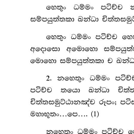
හෙතුං ධම්මං පටිච්ච 
සම්පයුත්තකා ඛන්ධා චිත්තසම
හෙතුං ධම්මං පටිච්ච හ
අදොසො අමොහො සම්පයුත්තක
මොහො සම්පයුත්තකා ච ඛන්ධ
2
. නහෙතුං
ධම්මං
පටිච
පටිච්ච තයො ඛන්ධා චිත්
චිත්තසමුට්ඨානඤ්ච රූපං; පට
මහාභූතං…පෙ…. (1)
නහෙතුං ධම්මං පටිච්ච හ