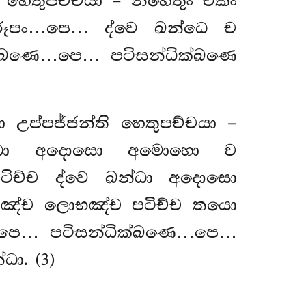
ි හෙතුපච්චයා – නහෙතුං එකං
 රූපං…පෙ… ද්වෙ ඛන්ධෙ ච
ධික්ඛණෙ…පෙ… පටිසන්ධික්ඛණෙ
 උප්පජ්ජන්ති
හෙතුපච්චයා –
න්ධා අදොසො අමොහො ච
ටිච්ච ද්වෙ ඛන්ධා අදොසො
්ධඤ්ච ලොභඤ්ච පටිච්ච තයො
…පෙ… පටිසන්ධික්ඛණෙ…පෙ…
ා. (3)