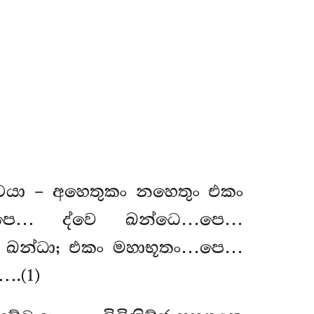
්චයා – අහෙතුකං නහෙතුං එකං
…පෙ… ද්වෙ ඛන්ධෙ…පෙ…
්ච ඛන්ධා; එකං මහාභූතං…පෙ…
.(1)