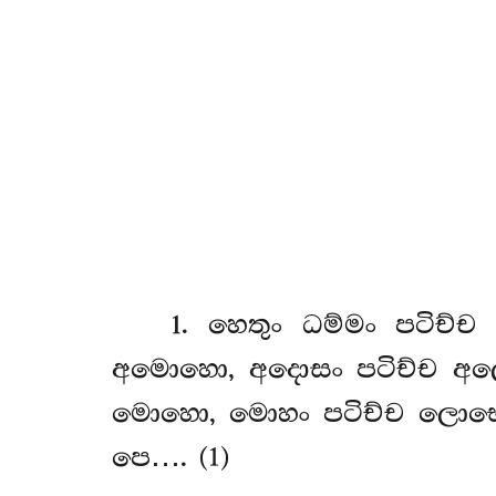
1
. හෙතුං
ධම්මං පටිච්
අමොහො, අදොසං පටිච්ච අ
මොහො, මොහං පටිච්ච ලොභො
පෙ…. (1)