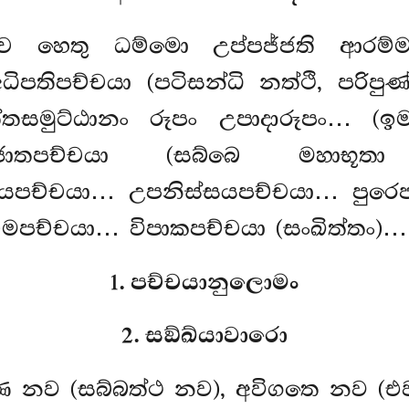
්ච හෙතු ධම්මො උප්පජ්ජති ආරම්ම
තිපච්චයා (පටිසන්ධි නත්ථි, පරිපු
්තසමුට්ඨානං රූපං උපාදාරූපං… (
ජාතපච්චයා (සබ්බෙ මහාභූත
යපච්චයා… උපනිස්සයපච්චයා… පුරෙ
 කම්මපච්චයා… විපාකපච්චයා (සංඛිත්තං)
1. පච්චයානුලොමං
2. සඞ්ඛ්යාවාරො
ෙ නව (සබ්බත්ථ නව), අවිගතෙ නව (එ