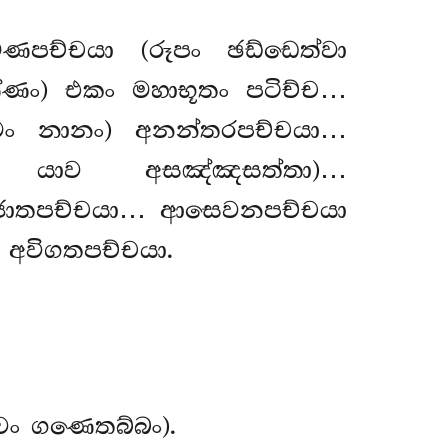
ණපච්චයා (රූපං ඡඩ්ඩෙත්වා
ණ්ණං) එකං මහාභූතං පටිච්ච…
ඉමං නානං) අනන්තරපච්චයා…
ා යාව අසඤ්ඤසත්තා)…
ජාතපච්චයා… ආසෙවනපච්චයා
… අවිගතපච්චයා.
වං ගණෙතබ්බං).