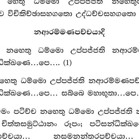
ච හෙතු ධම්මො උප්පජ්ජති නහෙතුප
්ච විචිකිච්ඡාසහගතො උද්ධච්චසහගතො
නආරම්මණපච්චයාදි
්ච නහෙතු ධම්මො උප්පජ්ජති නආරම්
න්ධික්ඛණෙ…පෙ…. (1)
නහෙතු ධම්මො උප්පජ්ජති නආරම්මණපච
සන්ධික්ඛණෙ…පෙ… සබ්බෙ මහාභූතා…පෙ…
මං පටිච්ච නහෙතු ධම්මො උප්පජ්ජති
චිත්තසමුට්ඨානං රූපං; පටිසන්ධික
තරපච්චයා… නසමනන්තරපච්චයා