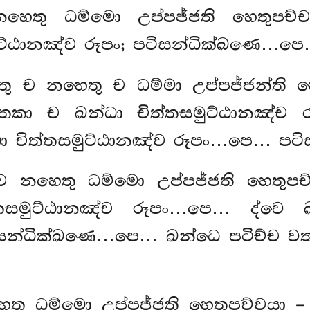
නහෙතු ධම්මො උප්පජ්ජති හෙතුපච්ච
ුට්ඨානඤ්ච රූපං; පටිසන්ධික්ඛණෙ…පෙ…
ෙතු ච නහෙතු ච ධම්මා උප්පජ්ජන්ති 
ා ච ඛන්ධා චිත්තසමුට්ඨානඤ්ච රූ
ා චිත්තසමුට්ඨානඤ්ච රූපං…පෙ… පටි
්ච නහෙතු ධම්මො උප්පජ්ජති හෙතුප
තසමුට්ඨානඤ්ච රූපං…පෙ… ද්වෙ ඛ
ිසන්ධික්ඛණෙ…පෙ… ඛන්ධෙ පටිච්ච වත්ථු
ෙතු ධම්මො උප්පජ්ජති හෙතුපච්චයා –