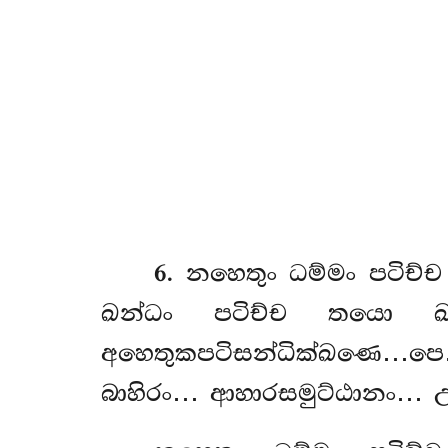
6
. නහෙතුං
ධම්මං පටිච්
ඛන්ධං පටිච්ච තයො ඛන
අහෙතුකපටිසන්ධික්ඛණෙ…පෙ… 
බාහිරං… ආහාරසමුට්ඨානං… 