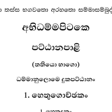
 තස්ස භගවතො අරහතො සම්මාසම්බුද්
අභිධම්මපිටකෙ
පට්ඨානපාළි
(තතියො භාගො)
ධම්මානුලොමෙ දුකපට්ඨානං
1. හෙතුගොච්ඡකං
1. හෙතුදුකං