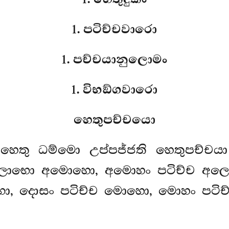
1. පටිච්චවාරො
1. පච්චයානුලොමං
1. විභඞ්ගවාරො
හෙතුපච්චයො
ච හෙතු ධම්මො උප්පජ්ජති හෙතුපච්
ලොභො අමොහො, අමොහං පටිච්ච අල
, දොසං පටිච්ච මොහො, මොහං පටිච