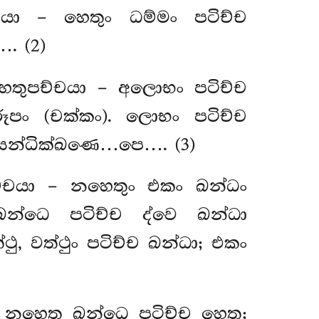
යා – හෙතුං ධම්මං පටිච්ච
. (2)
හෙතුපච්චයා – අලොභං පටිච්ච
පං (චක්කං). ලොභං පටිච්ච
සන්ධික්ඛණෙ…පෙ…. (3)
ච්චයා – නහෙතුං එකං ඛන්ධං
න්ධෙ පටිච්ච ද්වෙ ඛන්ධා
, වත්ථුං පටිච්ච ඛන්ධා; එකං
 නහෙතූ ඛන්ධෙ පටිච්ච හෙතූ;