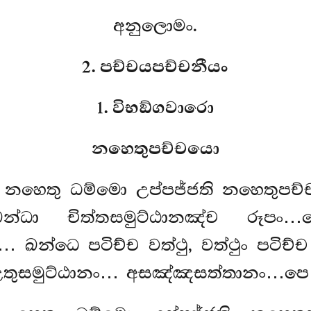
අනුලොමං.
2. පච්චයපච්චනීයං
1. විභඞ්ගවාරො
නහෙතුපච්චයො
ච නහෙතු ධම්මො උප්පජ්ජති නහෙතුපච
්ධා චිත්තසමුට්ඨානඤ්ච
රූපං
ඛන්ධෙ පටිච්ච වත්ථු, වත්ථුං පටිච
උතුසමුට්ඨානං… අසඤ්ඤසත්තානං…පෙ…