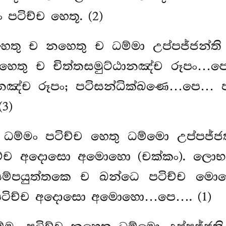
පටිච්ච හෙතූ. (2)
හෙතු ච නහෙතු ච ධම්මා උප්පජ්ජන්ත
හෙතු ච චිත්තසමුට්ඨානඤ්ච රූපං…පෙ
ානඤ්ච රූපං; පටිසන්ධික්ඛණෙ…පෙ… පට
3)
ධම්මං පටිච්ච හෙතු ධම්මො උප්පජ්
ිච්ච අදොසො අමොහො (චක්කං). ලොභ
ම්පයුත්තකෙ ච ඛන්ධෙ පටිච්ච ම
පටිච්ච අදොසො අමොහො…පෙ…. (1)