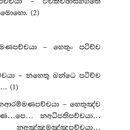
ච්චයා – විචිකිච්ඡාසහගතෙ
 මොහො. (2)
මණපච්චයා – හෙතුං පටිච්ච
්චයා – නහෙතූ ඛන්ධෙ පටිච්ච
. (1)
 නආරම්මණපච්චයා – හෙතුඤ්ච
්ඛණෙ…පෙ… නඅධිපතිපච්චයා…
… නඅඤ්ඤමඤ්ඤපච්චයා…