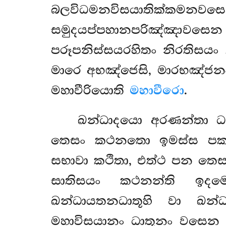
බලවිධමනවිසයාතික්කමනවසෙන
සමුදයප්පහානපරිඤ්ඤාවසෙ
පරූපනිස්සයරහිතං
නිරතිසයං
මාරෙ අභඤ්ජෙසි, මාරභඤ්ජන
මහාවීරියොති
මහාවීරො
.
ඛන්ධාදයො අරණන්තා ධම
තෙසං කථනතො ඉමස්ස ප
සභාවා කථිතා, එත්ථ පන තෙසං
සාතිසයං කථනන්ති ඉද
ඛන්ධායතනධාතූහි වා ඛන්
මහාවිසයානං ධාතූනං
වසෙන 