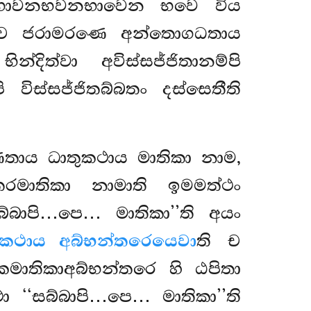
නං භාවනභවනභාවෙන භවෙ විය
ෙන ච ජරාමරණෙ අන්තොගධතාය
්දිත්වා අවිස්සජ්ජිතානම්පි
විස්සජ්ජිතබ්බතං දස්සෙතීති
තාය ධාතුකථාය මාතිකා නාම,
තරමාතිකා නාමාති ඉමමත්ථං
බ්බාපි…පෙ… මාතිකා’’ති අයං
ුකථාය අබ්භන්තරෙයෙවා
ති ච
කමාතිකාඅබ්භන්තරෙ හි ඨපිතා
ා ‘‘සබ්බාපි…පෙ… මාතිකා’’ති