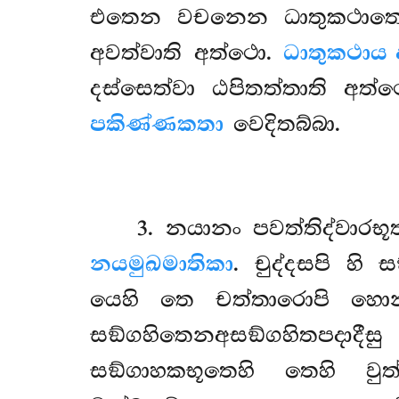
එතෙන වචනෙන ධාතුකථාතො බ
අවත්වාති අත්ථො.
ධාතුකථාය
දස්සෙත්වා ඨපිතත්තාති අත්
පකිණ්ණකතා
වෙදිතබ්බා.
3
. නයානං පවත්තිද්වාර
නයමුඛමාතිකා
. චුද්දසපි හ
යෙහි තෙ චත්තාරොපි හොන්ත
සඞ්ගහිතෙනඅසඞ්ගහිතපදාදීසු
සඞ්ගාහකභූතෙහි තෙහි ව