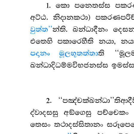
1
. කො
පනෙතස්ස පකරණ
අට්ඨ. නිදානකථා) පකරණපර
වුත්ත’’
න්ති. ඛන්ධාදීනං දෙස
එතෙහි පකාරෙහීති නයා, නය
පදානං මූලභූතත්තා
ති ‘‘මූල
ඛන්ධාදිධම්මවිභජනස්ස ඉමස්ස
2
. ‘‘පඤ්චක්ඛන්ධා’’තිආ
ද්වාදසසු අඞ්ගෙසු පච්චෙකං ප
තෙසං තථාදස්සිතානං සරූපෙ