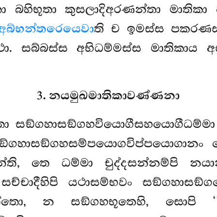
හිභූතා කුසලාදිඅරණන්තා මාතිකා 
 අබ්භන්තරෙයෙවා
ති ච ඉමස්ස පකරණස
ථො. සබ්බස්ස අභිධම්මස්ස මාතිකාය 
3. නයමුඛමාතිකාවණ්ණනා
භූතා සඞ්ගහාසඞ්ගහවියොගීසහයොගීධම්ම
ි සඞ්ගහාසඞ්ගහසම්පයොගවිප්පයොගානං
ි, තෙ ධම්මා චුද්දසන්නම්පි නයා
 සච්චාදීහිපි යථාසම්භවං සඞ්ගහාස
ුත්තො, න සඞ්ගහභූතෙහි, සොපි 