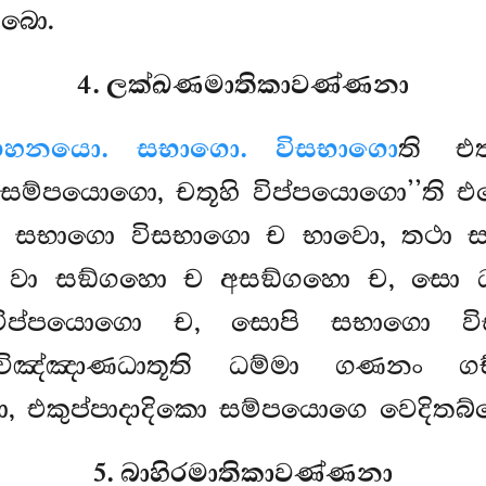
්බො.
4. ලක්ඛණමාතිකාවණ්ණනා
ගහනයො. සභාගො. විසභාගො
ති එත
 සම්පයොගො, චතූහි විප්පයොගො’’ති එ
සභාගො විසභාගො ච භාවො, තථා ස
්ස වා සඞ්ගහො ච අසඞ්ගහො ච, සො 
ිප්පයොගො ච, සොපි සභාගො වි
ඤ්ඤාණධාතූති ධම්මා ගණනං ගච්
 එකුප්පාදාදිකො සම්පයොගෙ වෙදිතබ්
5. බාහිරමාතිකාවණ්ණනා