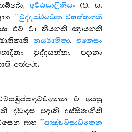
්තබ්බො,
අට්ඨසාලිනියං
(ධ. ස.
ො ආහ
‘‘චුද්දසවිධෙන විභත්තන්ති
දයො එව වා නීයන්ති ඤායන්ති
මාතිකාති
නයමාතිකා
.
එතෙසං
ගහාදීනං චුද්දසන්නං පදානං
ාති අත්ථො.
පටිච්චසමුප්පාදවචනෙන ච යෙසු
නි ද්වාදස පදානි දස්සිතානීති
නං වසෙන ආහ
‘‘පඤ්චවීසාධිකෙන