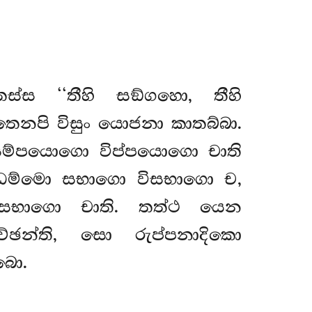
ස්ස ‘‘තීහි සඞ්ගහො, තීහි
තෙනපි විසුං යොජනා කාතබ්බා.
ම්පයොගො විප්පයොගො චාති
ධම්මො සභාගො විසභාගො ච,
සභාගො චාති. තත්ථ යෙන
ඡන්ති, සො රුප්පනාදිකො
බො.