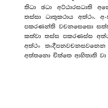
තිධා ඡධා අට්ඨාරසධාති අ
තස්සා ධාතුකථාය අත්ථං. අ
පකරණන්ති වචනසෙසො සත්
කත්වා තස්ස පකරණස්ස අත
අත්ථං තංදීපනවචනසවනෙන
අත්තනො චිත්තෙ ආහිතාති වා