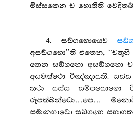
මිස්සකෙන ච හොතීති වෙදිතබ
4
. සඞ්ගහොයෙව
සඞ්
අසඞ්ගහො’’ති එතෙන, ‘‘චතූහි
තෙන සඞ්ගහො අසඞ්ගහො ච 
අයමත්ථො විඤ්ඤායති. යස
තථා යස්ස සම්පයොගො ව
රූපක්ඛන්ධො…පෙ… මනොවි
සමානභාවො සඞ්ගහෙ සභාගතා,