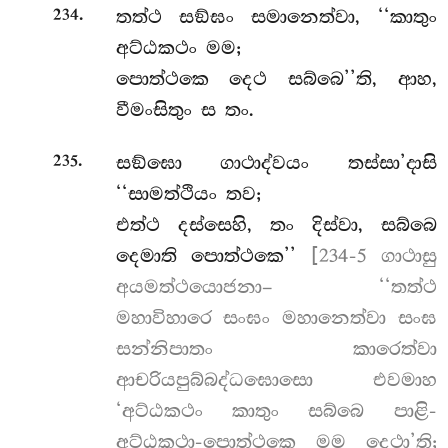
.
තත්ථ සඞ්ඝං සමානෙත්වා, ‘‘කාතුං
234
අට්ඨකථං මම;
පොත්ථකෙ දෙථ සබ්බෙ’’ති, ආහ,
වීමංසිතුං ස තං.
.
සඞ්ඝො
ගාථාද්වයං තස්සා’දාසි
235
‘‘සාමත්ථියං තව;
එත්ථ දස්සෙහි, තං දිස්වා, සබ්බෙ
දෙමාති පොත්ථකෙ’’
[234-5 ගාථාසු
අයමත්ථයොජනා– ‘‘තත්ථ
මහාවිහාරෙ සංඝං මහානෙත්වා සංඝ
සන්නිපාතං කාරෙත්වා
ආචරියපුබ්බද්ධඝොසො එවමාහ
‘අට්ඨකථං කාතුං සබ්බෙ පාළි-
අට්ඨකථා-පොත්ථකෙ මම දෙථා’ති;