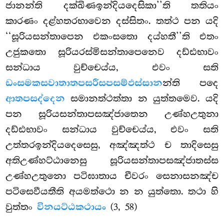
ජානන්ති දක්ඛිණඉන්දියදෙසිකා’’ති තතියං
කාරණං දළ්හතරභාවෙන දස්සිතං. තත්ථ පන යදි
‘‘සූරියසන්තාපෙන එකංසතො දය්හතී’’ති එතං
උජුකතො සූරියරස්මිසන්තාපෙනෙව දඩ්ඪභාවං
සන්ධාය වුච්චෙය්ය, එවං සති
ඩංසමකසවාතාතපසරීසපසම්ඵස්සාන
න්ති පදෙ
ආතපසද්දෙන
සමානත්ථත්තා න යුත්තමෙව. යදි
පන සූරියසන්තාපසඤ්ජාතෙන උණ්හඋතුනා
දඩ්ඪභාවං සන්ධාය වුච්චෙය්ය, එවං සති
උත්තරඉන්දියදෙසෙසු, අඤ්ඤත්ථ ච තාදිසෙසු
අතිඋණ්හට්ඨානෙසු සූරියසන්තාපසඤ්ජාතස්ස
උණ්හඋතුනො පටිඝාතාය
චීවරං සෙනාසනඤ්ච
පටිසෙවීයතීති අයමත්ථො න න යුත්තො. තථා හි
වුත්තං
විනයට්ඨකථායං
(3, 58)