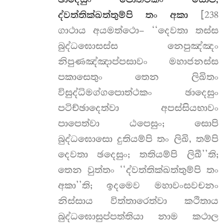
ද්වත්තික්ඛත්තුම්පි තං අකා
[238
ගාථාය අයමත්ථො– ‘‘දෙවතා තස්ස
බුද්ධඝොසස්ස නෙපුඤ්ඤං
නිපුණඤ්ඤාප්පසාවං මහාජනස්ස
පකාසෙතුං තෙන ලිඛිතං
විසුද්ධිමග්ගපොත්ථකං ඡාදෙසුං
පටිච්ඡාදෙත්වා අපස්සියභාවං
පාපෙත්වා ඨපෙසුං; සොපි
බුද්ධඝොසො දුතියම්පි තං ලිඛි, තම්පි
දෙවතා ඡදෙසුං; තතියම්පි ලිඛී’’ති;
තෙන වුත්තං ‘‘ද්වත්තික්ඛත්තුම්පි තං
අකා’’ති; ඉදමෙව මහාවංසවචනං
නිස්සාය විත්තාරෙත්වා කථිතාය
බුද්ධඝොසුප්පත්තියා නාම කථාල