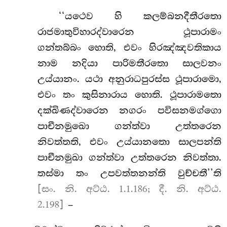
‘‘යථෙව හි කලම්බනදීතීරතො
රාජමාතුවිහාරද්වාරෙන ථූපාරාමං
ගන්තබ්බං හොති, එවං හිරඤ්ඤවතිකාය
නාම නදියා පාරිමතීරතො සාලවනං
උය්යානං. යථා අනුරාධපුරස්ස ථූපාරාමො,
එවං තං කුසිනාරාය හොති. ථූපාරාමතො
දක්ඛිණද්වාරෙන නගරං පවිසනමග්ගො
පාචීනමුඛො ගන්ත්වා උත්තරෙන
නිවත්තති, එවං උය්යානතො සාලපන්ති
පාචීනමුඛා ගන්ත්වා උත්තරෙන නිවත්තා.
තස්මා තං උපවත්තනන්ති වුච්චතී’’ති
[සං. නි. අට්ඨ. 1.1.186; දී. නි. අට්ඨ.
2.198]
–