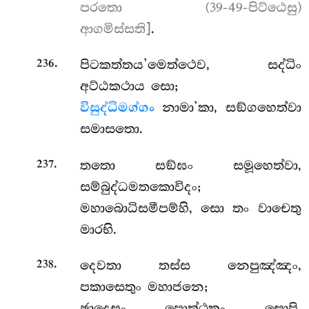
පරතො (39-49-පිට්ඨෙසු)
ආගමිස්සති]
.
.
පිටකත්තය’මෙත්ථෙව, සද්ධිං
236
අට්ඨකථාය සො;
විසුද්ධිමග්ගං
නාමා’කා, සඞ්ගහෙත්වා
සමාසතො.
.
තතො සඞ්ඝං සමූහෙත්වා,
237
සම්බුද්ධමතකොවිදං;
මහාබොධිසමීපම්හි, සො තං වාචෙතු
මාරභි.
.
දෙවතා තස්ස නෙපුඤ්ඤං,
238
පකාසෙතුං මහාජනෙ;
ඡාදෙසුං පොත්ථකං සොපි,