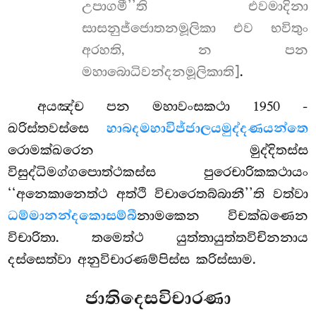
උපාගමී’’ති එවමාදිනා
සාසනුජ්ජොතනමූලිකා එව භවිතුං
අරහති, න පන
මහාබොධිවන්දනමූලිකාති]
.
අයඤ්ච පන මහාවංසකථා 1950 -
ඛරිස්තවස්සෙ
හාබදමහාවිජ්ජාලයමුද්දණයන්තෙ
රොමක්ඛරෙන මුද්දිතස්ස
විසුද්ධිමග්ගපොත්ථකස්ස පුරෙචාරිකකථායං
‘‘අනෙකානෙත්ථ අත්ථි විචාරෙතබ්බානී’’ති වත්වා
ධම්මානන්දකොසම්බී
නාමකෙන විචක්ඛණෙන
විචාරිතා. තමෙත්ථ යුත්තායුත්තවිචිනනාය
දස්සෙත්වා අනුවිචාරණම්පිස්ස කරිස්සාම.
ජාතිදෙසවිචාරණා