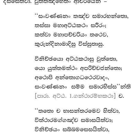
දස්සෙත්වා. වුත්තඤ්හෙතං ආචරියෙන –
‘‘සංවණ්ණනං තඤ්ච සමාරභන්තො,
තස්සා මහාඅට්ඨකථං සරීරං;
කත්වා මහාපච්චරියං තථෙව,
කුරුන්දිනාමාදිසු විස්සුතාසු.
විනිච්ඡයො අට්ඨකථාසු වුත්තො,
යො යුත්තමත්ථං අපරිච්චජන්තො;
අථොපි අන්තොගධථෙරවාදං,
සංවණ්ණනං සම්ම සමාරභිස්ස’’න්ති
[පාරා. අට්ඨ. 1.ගන්ථාරම්භකථා]
ච.
‘‘තතො ච භාසන්තරමෙව හිත්වා,
විත්ථාරමග්ගඤ්ච සමාසයිත්වා;
විනිච්ඡයං සබ්බමසෙසයිත්වා,