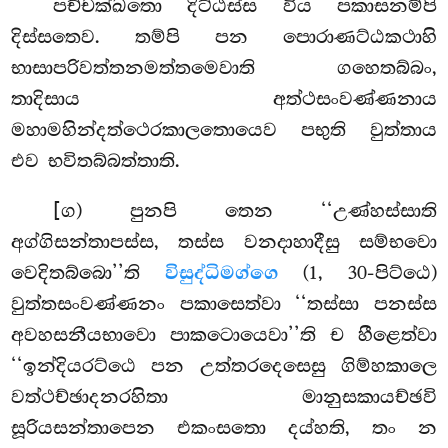
පච්චක්ඛතො දිට්ඨස්ස විය පකාසනම්පි
දිස්සතෙව. තම්පි පන පොරාණට්ඨකථාහි
භාසාපරිවත්තනමත්තමෙවාති ගහෙතබ්බං,
තාදිසාය අත්ථසංවණ්ණනාය
මහාමහින්දත්ථෙරකාලතොයෙව පභුති වුත්තාය
එව භවිතබ්බත්තාති.
[ග) පුනපි තෙන ‘‘උණ්හස්සාති
අග්ගිසන්තාපස්ස, තස්ස වනදාහාදීසු සම්භවො
වෙදිතබ්බො’’ති
විසුද්ධිමග්ගෙ
(1, 30-පිට්ඨෙ)
වුත්තසංවණ්ණනං පකාසෙත්වා ‘‘තස්සා පනස්ස
අවහසනීයභාවො පාකටොයෙවා’’ති ච හීළෙත්වා
‘‘ඉන්දියරට්ඨෙ පන උත්තරදෙසෙසු ගිම්හකාලෙ
වත්ථච්ඡාදනරහිතා මානුසකායච්ඡවි
සූරියසන්තාපෙන එකංසතො දය්හති, තං න