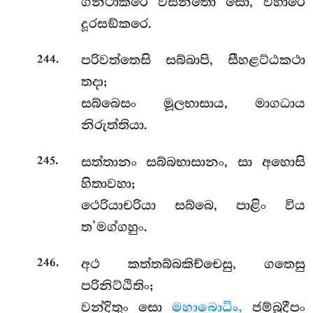
ගන්ථාකරෙ වසන්තො සො, විහාරෙ
දූරසඞ්කරෙ.
.
පරිවත්තෙසි සබ්බාපි, සීහළට්ඨකථා
244
තදා;
සබ්බෙසං මූලභාසාය, මාගධාය
නිරුත්තියා.
.
සත්තානං සබ්බභාසානං, සා අහොසි
245
හිතාවහා;
ථෙරියාචරියා සබ්බෙ, පාළිං විය
ත’මග්ගහුං.
.
අථ කත්තබ්බකිච්චෙසු, ගතෙසු
246
පරිනිට්ඨිතිං;
වන්දිතුං සො
මහාබොධිං,
ජම්බුදීපං