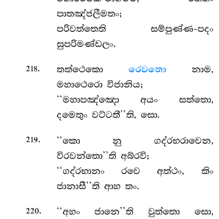
පාතඤ්ජලීමතං;
පරිවත්තෙති සම්පුණ්ණ-පදං
සුපරිමණ්ඩලං.
.
තත්ථෙකො
රෙවතො
නාම,
218
මහාථෙරො විජානිය;
‘‘මහාපඤ්ඤො අයං සත්තො,
දමෙතුං වට්ටතී’’ති, සො.
.
‘‘කො නු ගද්රභරාවෙන,
219
විරවන්තො’’ති අබ්රවි;
‘‘ගද්රභානං රවෙ අත්ථං, කිං
ජානාසී’’ති ආහ තං.
.
‘‘අහං ජානෙ’’ති වුත්තො සො,
220