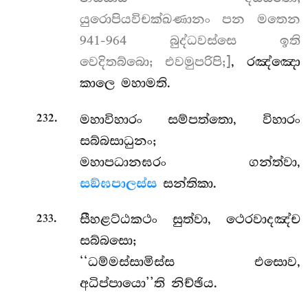
යුරොපියවිචක්ඛණානං පන මතෙන
941-964 බුද්ධවස්සෙ ඉති
වෙදිතබ්බො; එවමුපරිපි;]
, රඤ්ඤො
කාලෙ මහාමති.
.
මහාවිහාරං සම්පත්තො, විහාරං
232
සබ්බසාධුනං;
මහාපධානඝරං ගන්ත්වා,
සඞ්ඝපාලස්ස
සන්තිකා.
.
සීහළට්ඨකථං සුත්වා, ථෙරවාදඤ්ච
233
සබ්බසො;
‘‘ධම්මස්සාමිස්ස එසොව,
අධිප්පායො’’ති නිච්ඡිය.