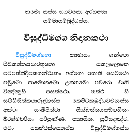
නමො තස්ස භගවතො අරහතො
සම්මාසම්බුද්ධස්ස.
විසුද්ධිමග්ග නිදානකථා
විසුද්ධිමග්ගො
නාමායං ගන්ථො
පිටකත්තයසාරභූතො සකලලොකෙ
පටිපත්තිදීපකගන්ථානං අග්ගො හොති සෙට්ඨො
පමුඛො පාමොක්ඛො උත්තමො පවරො චාති
විඤ්ඤූහි පසත්ථො. තත්ථ හි
සඞ්ගීතිත්තයාරූළ්හස්ස තෙපිටකබුද්ධවචනස්ස
අත්ථං සංඛිපිත්වා සික්ඛත්තයසඞ්ගහිතං
බ්රහ්මචරියං පරිපුණ්ණං පකාසිතං සුවිසදඤ්ච.
එවං පසත්ථස්සෙතස්ස විසුද්ධිමග්ගස්ස