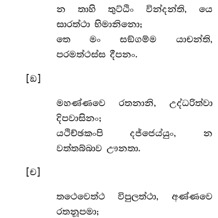
න තාහි තුට්ඨිං වින්දන්ති, යෙ
සාරත්ථා භිමානිනො;
තෙ මං සඞ්ගම්ම යාචන්ති,
පරමත්ථස්ස දීපනං.
[ඞ]
මහණ්ණවෙ රතනානි, උද්ධරිත්වා
දිපවාසිනං;
යථිච්ඡකංපි දජ්ජෙය්යුං, න
වත්තබ්බාව ඌනතා.
[ච]
තථෙවෙත්ථ
විපුලත්ථා, අණ්ණවෙ
රතනූපමා;