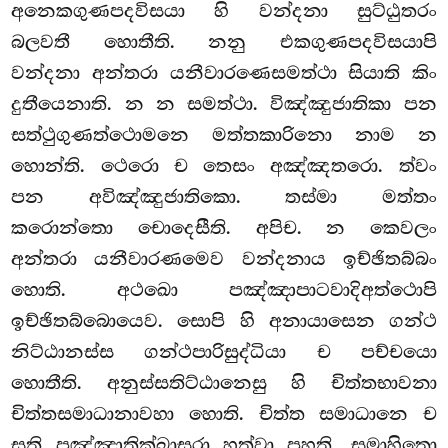
අනෙකගුණපදවිසයා හි වන්දනා සුට්ඨුතරං
බලවතී හොතීති. නනු එකගුණපදවිසයාපි
වන්දනා අන්තරා යනීවාරණෙසමත්ථා සියාති කිං
දුතීයෙනාති. න න සමත්ථා. විඤ්ඤුජාතිකා පන
සත්ථුගුණත්ථොමනෙ මත්තකාරිනො නාම න
හොන්ති
. ථෙරො ච තෙසං අඤ්ඤතරො. ත්වං
පන අවිඤ්ඤුජාතිකො. තස්මා මත්තං
කරොන්තො චොදෙසීති. අපිච. න කෙවලං
අන්තරා යනීවාරණමෙව වන්දනාය ඉච්ඡිතබ්බං
හොති. අථඛො පඤ්ඤාපාටවාදිඅත්ථොපි
ඉච්ඡිතබ්බොයෙව. සොපි හි අනායාසෙන ගන්ථ
නිට්ඨානස්ස ගන්ථපාරිසුද්ධියා ච පච්චයො
හොතීති. අනුස්සතිට්ඨානෙසු හි චිත්තභාවනා
චිත්තසමාධානාවහා හොති. චිත්ත සමාධානෙ ච
සති පඤ්ඤාතික්ඛාසූරා හුත්වා පහති. සමාහිතො