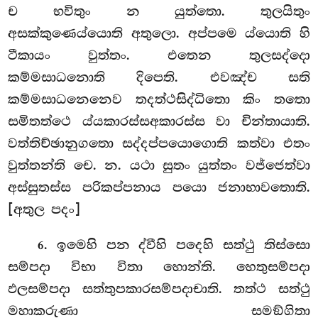
ච භවිතුං න යුත්තො. තුලයිතුං
අසක්කුණෙය්යොති අතුලො. අප්පමෙ ය්යොති හි
ටීකායං වුත්තං. එතෙන තුලසද්දො
කම්මසාධනොති දිපෙති. එවඤ්ච සති
කම්මසාධනෙනෙව තදත්ථසිද්ධිතො කිං තතො
සමිතත්ථෙ ය්යකාරස්සඅකාරස්ස වා චින්තායාති.
වත්තිච්ඡානුගතො සද්දප්පයොගොති කත්වා එතං
වුත්තන්ති චෙ. න. යථා
සුතං යුත්තං වජ්ජෙත්වා
අස්සුතස්ස පරිකප්පනාය පයො ජනාභාවතොති.
[අතුල පදං]
. ඉමෙහි පන ද්වීහි පදෙහි සත්ථු තිස්සො
6
සම්පදා විභා විතා හොන්ති. හෙතුසම්පදා
ඵලසම්පදා සත්තුපකාරසම්පදාචාති. තත්ථ සත්ථු
මහාකරුණා සමඞ්ගිතා