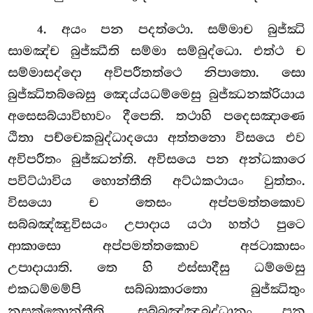
. අයං පන පදත්ථො. සම්මාච බුජ්ඣි
4
සාමඤ්ච බුජ්ඣීති සම්මා සම්බුද්ධො. එත්ථ ච
සම්මාසද්දො අවිපරීතත්ථෙ නිපාතො. සො
බුජ්ඣිතබ්බෙසු ඤෙය්යධම්මෙසු බුජ්ඣනක්රියාය
අසෙසබ්යාවිභාවං දීපෙති. තථාහි පදෙසඤාණෙ
ඨිතා පච්චෙකබුද්ධාදයො අත්තනො විසයෙ එව
අවිපරීතං බුජ්ඣන්ති. අවිසයෙ පන අන්ධකාරෙ
පවිට්ඨාවිය හොන්තීති අට්ඨකථායං වුත්තං.
විසයො ච තෙසං අප්පමත්තකොව
සබ්බඤ්ඤුවිසයං උපාදාය යථා හත්ථ පුටෙ
ආකාසො අප්පමත්තකොව අජටාකාසං
උපාදායාති. තෙ හි ඵස්සාදීසු ධම්මෙසු
එකධම්මම්පි සබ්බාකාරතො බුජ්ඣිතුං
නසක්කොන්තීති. සබ්බඤ්ඤුබුද්ධානං පන