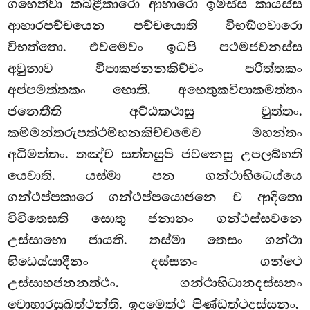
ගහෙත්වා කබළීකාරො ආහාරො ඉමස්ස කායස්ස
ආහාරපච්චයෙන පච්චයොති විභඞ්ගවාරො
විභත්තො. එවමෙවං ඉධපි පථමජවනස්ස
අවුනාව විපාකජනනකිච්චං පරිත්තකං
අප්පමත්තකං හොති. අහෙතුකවිපාකමත්තං
ජනෙතීති අට්ඨකථාසු වුත්තං.
කම්මන්තරුපත්ථම්භනකිච්චමෙව මහන්තං
අධිමත්තං. තඤ්ච සත්තසුපි ජවනෙසු උපලබ්භති
යෙවාති. යස්මා පන ගන්ථාභිධෙය්යෙ
ගන්ථප්පකාරෙ ගන්ථප්පයොජනෙ ච ආදිතො
විවිතෙසති සොතු ජනානං ගන්ථස්සවනෙ
උස්සාහො ජායති. තස්මා තෙසං ගන්ථා
භිධෙය්යාදීනං දස්සනං ගන්ථෙ
උස්සාහජනනත්ථං. ගන්ථාභිධානදස්සනං
වොහාරසුඛත්ථන්ති. ඉදමෙත්ථ පිණ්ඩත්ථදස්සනං.