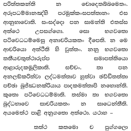
පරිත්තකන්ති න චොදෙතබ්බමෙතං.
අරූපධම්මානඤ්හි පරමුක්කංසපත්තානං එස
ආනුභාවොති. සංසද්දො පන සාමන්ති එතස්ස
අත්ථෙ උපසග්ගො. සො භගවතො
පටිවෙධධම්මෙසු අනාචරියකතං දීපෙති. න මෙ
ආචරියො අත්ථීති හි වුත්තං. නනු භගවතො
තතීයචතුත්ථාරුප්ප සමාපත්තියො
ආළාරුදකමූලිකාති. සච්චං. තා පන
අනලඞ්කරිත්වා ලද්ධමත්තාව හුත්වා ඡඩ්ඩිතත්තා
පච්ඡා බුජ්ඣනක්රියාය පාදකමත්තාපි නහොන්ති.
කුතො පටිවෙධධම්මාති. තස්මා තා භගවතො
බුද්ධභාවෙ සාචරියකතං න සාධෙන්තීති.
අයමෙත්ථ පාළි අනුගතො අත්ථො. යථාහ –
තත්ථ කතමො ච පුග්ගලො