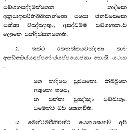
සඞ්ගහසද්දමත්තෙන තාදිසො
අනුපාදාපරිනිබ්බානන්තො පයො ජනවිසෙසො
සක්කා විඤ්ඤාතුං, අසද්ධම්ම සඞ්ගහානංපි
ලොකෙ සන්දිස්සනතොති.
. තත්ථ රතනත්තයවන්දනා තාව
2
අසඞ්ඛෙය්යඅප්පමෙය්යප්පයොජනා හොති. යථාහ
–
තෙ තාදිසෙ පූජයතො, නිබ්බුතෙ
අකුතො භයෙ;
න සක්කා පුඤ්ඤං සඞ්ඛාතුං,
යමෙත්ථ මපි කෙනචීති.
ය මෙත්ථමපීතිඑත්ථ යෙනකෙනචි අපි