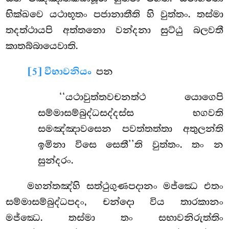
භික්ඛවෙ යථාභූතං පජානාතීති හි වුත්තං. තස්මා
තදත්ථායපි අත්තනො වන්දනා සුට්ඨු බලවතී
කාතබ්බායෙවාති.
[5] විභාවනියං
පන
‘‘යථාවුත්තවචනත්ථ යොගෙපි
සම්මාසම්බුද්ධසද්දස්ස භගවති
සමඤ්ඤාවසෙන පවත්තත්තා අතුලන්ති
ඉමිනා විසෙ සෙතී’’ති වුත්තං. තං න
සුන්දරං.
මහන්තඤ්හි සත්ථුගුණපදානං මජ්ඣෙ එතං
සම්මාසම්බුද්ධපදං, චන්දො විය තාරකානං
මජ්ඣෙ. තස්මා තං සභාවනිරුත්තිං