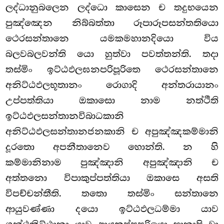
ලද්ධානුබලෙන ලද්ධො කාසෙන ච තදුභයෙන
පුඤ්ඤෙන නිබ්බත්තා රූපාරූපසන්තතියො
ථෙරසන්තානෙ යමකමහානදියො විය
බලවබලවන්ති යො හුත්වා පවත්තන්ති. තදා
තස්මිං ඉට්ඨඵලඝනපරිපූරිතෙ ථෙරසන්තානෙ
අනිට්ඨඵලභූතානං රොගාදි අන්තරායානං
උප්පත්තියා ඔකාසො නාම නත්ථීති
ඉට්ඨඵලසන්තානවිබාධකානි
අනිට්ඨඵලසන්තානජනකානි ච අපුඤ්ඤකම්මානි
දූරතො අපනීතානෙව හොන්ති. න හි
කම්මානිනාම පුඤ්ඤානි අපුඤ්ඤානි ච
අත්තනො විපාකුප්පත්තියා ඔකාසෙ අසති
විපච්චන්තීති. තතො තස්මිං සන්තානෙ
ආයුවණ්ණා දයො ඉට්ඨඵලධම්මා යාව