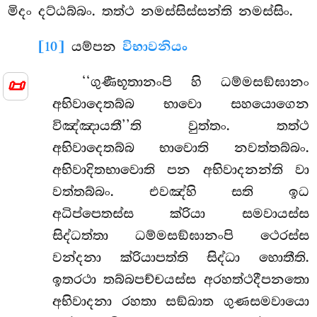
මිදං දට්ඨබ්බං. තත්ථ නමස්සිස්සන්ති නමස්සිං.
[10]
යම්පන
විභාවනියං
📜
‘‘ගුණීභූතානංපි හි ධම්මසඞ්ඝානං
අභිවාදෙතබ්බ භාවො සහයොගෙන
විඤ්ඤායතී’’ති වුත්තං. තත්ථ
අභිවාදෙතබ්බ භාවොති නවත්තබ්බං.
අභිවාදිතභාවොති පන අභිවාදනන්ති
වා
වත්තබ්බං. එවඤ්හි සති ඉධ
අධිප්පෙතස්ස ක්රියා සමවායස්ස
සිද්ධත්තා ධම්මසඞ්ඝානංපි ථෙරස්ස
වන්දනා ක්රියාපත්ති සිද්ධා හොතීති.
ඉතරථා තබ්බපච්චයස්ස අරහත්ථදීපනතො
අභිවාදනා රහතා සඞ්ඛාත ගුණසමවායො