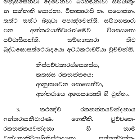
මනුස්සෙනවා දෙවෙනවා බ්රහ්මුනාවා සඞ්ඛාතුං
න සක්කාති යොජනා. ටීකාකාරාපි තං පයොජනං
තත්ථ තත්ථ බහුධා පපඤ්චෙන්ති. සඞ්ගහකාරා
පන අන්තරායනීවාරණමෙව විසෙසතො
පච්චාසීසන්ති. සඞ්ගහකාරා තිච
බුද්ධඝොසත්ථෙරාදයො අට්ඨකථාචරියා වුච්චන්ති.
නිප්පච්චකාරස්සෙතස්ස,
කතස්ස රතනත්තයෙ;
ආනුභාවෙන සොසෙත්වා,
අන්තරායෙ අසෙසතොති හි වුත්තං.
. කථඤ්ච
රතනත්තයවන්දනාය
3
අන්තරායනීවාරණං හොතීති. වුච්චතෙ-
රතනත්තයවන්දනා හි නාම
වන්දනාකිරියාභිනිප්ඵාදකො සත්තක්ඛත්තුං