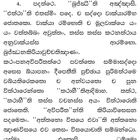
. පදත්ථෙ. ‘‘බුජ්ඣී’’ති අඤ්ඤාසි.
4
‘‘එත්ථා’’ති එතස්මිං පදෙ. ච සද්දො වාක්යාරම්භ
ජොතකො. වාක්යා රම්භොති ච මූලවාක්යෙ යං
යං වත්තබ්බං අවුත්තං, තස්ස තස්ස කථනත්ථාය
අනුවාක්යස්ස ආරම්භො.
බුජ්ඣනකිරියාවුච්චතිඤාණං.
කථංපනඅවිපරීතත්ථෙ පවත්තො සම්මාසද්දො
අසෙස බ්යාපනං දීපෙතීති පුච්ඡාය පුරිමත්ථමෙ
වබ්යතිරෙකතො ච අන්වයතො ච පුන
විත්ථාරෙන්තො ‘‘තථාහී’’තිආදිමාහ. තත්ථ,
‘‘තථාහී’’ති තස්ස වචනස්ස අයං විත්ථාරොති
ජොතෙති. ‘‘අවිපරීත’’න්ති කිරියාවිසෙසන
පදමෙතං. ‘‘අත්තනො
විසයෙ එවා’’ති අත්තනො
ඤාණවිසයෙ එව තෙසං විසයොචාති සම්බන්ධො.
යස්මා එකොපි ධම්මො