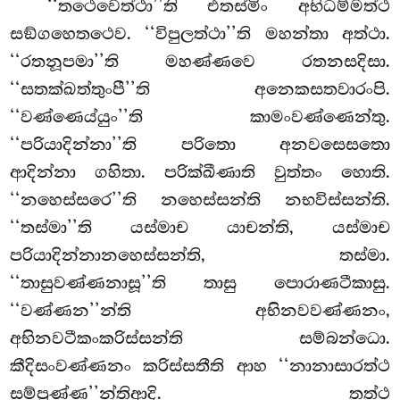
‘‘තථෙවෙත්ථා’’ති එතස්මිං අභිධම්මත්ථ
සඞ්ගහෙතථෙව. ‘‘විපුලත්ථා’’ති මහන්තා අත්ථා.
‘‘රතනූපමා’’ති මහණ්ණවෙ රතනසදිසා.
‘‘සතක්ඛත්තුංපී’’ති අනෙකසතවාරංපි.
‘‘වණ්ණෙය්යුං’’ති කාමංවණ්ණෙන්තු.
‘‘පරියාදින්නා’’ති පරිතො අනවසෙසතො
ආදින්නා ගහිතා. පරික්ඛීණාති වුත්තං හොති.
‘‘නහෙස්සරෙ’’ති නහෙස්සන්ති
නභවිස්සන්ති.
‘‘තස්මා’’ති යස්මාච යාචන්ති, යස්මාච
පරියාදින්නානහෙස්සන්ති, තස්මා.
‘‘තාසුවණ්ණනාසූ’’ති තාසු පොරාණටීකාසු.
‘‘වණ්ණන’’න්ති අභිනවවණ්ණනං,
අභිනවටීකංකරිස්සන්ති සම්බන්ධො.
කීදිසංවණ්ණනං කරිස්සතීති ආහ ‘‘නානාසාරත්ථ
සම්පුණ්ණ’’න්තිආදි. තත්ථ