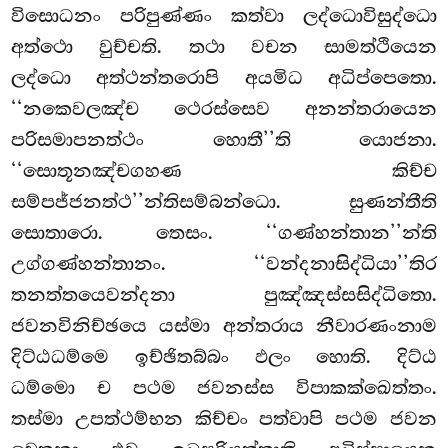
විසොධනං පරිපුණ්ණං කත්වා ලද්ධොවිසුද්ධො
අත්ථො වුච්චති. තථා වචන සාමත්ථියෙන
ලද්ධො අත්ථන්තරොපි අයමිධ අධිප්පෙතො.
‘‘නකෙවලඤ්ච ථෙරස්සෙව අනන්තරායෙන
පරිසමාපනත්ථං හොතී’’ති යොජනා.
‘‘සොතූනඤ්චගහණ කිච්ච
සම්පජ්ජනත්ථ’’න්තිසම්බන්ධො. සුණන්තීති
සොතාරො. තෙසං. ‘‘ගණ්හන්තාන’’න්ති
උග්ගණ්හන්තානං. ‘‘වන්දනාසිද්ධියා’’තිර
තනත්තයෙවන්දනා පුඤ්ඤස්සසිද්ධිතො.
ජවනවිනිච්ඡයෙ යස්මා අන්තරාය නීවාරණංනාම
දිට්ඨධම්මෙ ඉච්ඡිතබ්බං ඵලං හොති. දිට්ඨ
ධම්මො ච පථම ජවනස්ස විපාකක්ඛෙත්තං.
තස්මා උපත්ථම්භන කිච්චං පත්වාපි පථම ජවන