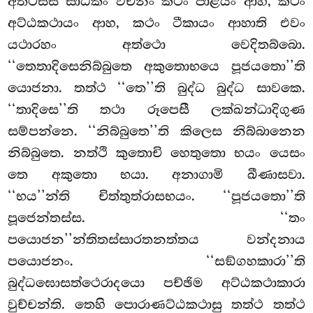
අත්ථස්ස සාධකං වචනං කථං පාළියං ආහ, කථං
අට්ඨකථායං ආහ, කථං ටීකායං ආහාති එවං
යථාරහං අත්ථො වෙදිතබ්බො.
‘‘තෙතාදිසෙනිබ්බුතෙ අකුතොභයෙ පූජයතො’’ති
යොජනා. තත්ථ ‘‘තෙ’’ති බුද්ධ බුද්ධ සාවකෙ.
‘‘තාදිසෙ’’ති තථා රූපෙසී ලක්ඛන්ධාදිගුණ
සම්පන්නෙ. ‘‘නිබ්බුතෙ’’ති කිලෙස නිබ්බානෙන
නිබ්බුතෙ. නත්ථි කුතොචි හෙතුතො භයං යෙසං
තෙ අකුතො භයා. අනාගාමි ඛීණාසවා.
‘‘භය’’න්ති චිත්තුත්රාසභයං. ‘‘පූජයතො’’ති
පූජෙන්තස්ස. ‘‘තං
පයොජන’’න්තිතස්සාරතනත්තය වන්දනාය
පයොජනං. ‘‘සඞ්ගහකාරා’’ති
බුද්ධඝොසත්ථෙරාදයො පච්ඡිම අට්ඨකථාකාරා
වුච්චන්ති. තෙහි පොරාණට්ඨකථාසු තත්ථ තත්ථ