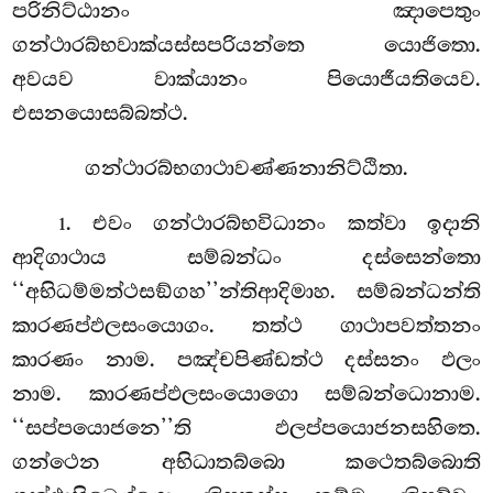
පරිනිට්ඨානං ඤාපෙතුං
ගන්ථාරබ්භවාක්යස්සපරියන්තෙ යොජිතො.
අවයව වාක්යානං පියොජීයතියෙව.
එසනයොසබ්බත්ථ.
ගන්ථාරබ්භගාථාවණ්ණනානිට්ඨිතා.
. එවං ගන්ථාරබ්භවිධානං කත්වා ඉදානි
1
ආදිගාථාය සම්බන්ධං දස්සෙන්තො
‘‘අභිධම්මත්ථසඞ්ගහ’’න්තිආදිමාහ. සම්බන්ධන්ති
කාරණප්ඵලසංයොගං. තත්ථ ගාථාපවත්තනං
කාරණං නාම. පඤ්චපිණ්ඩත්ථ දස්සනං ඵලං
නාම. කාරණප්ඵලසංයොගො සම්බන්ධොනාම.
‘‘සප්පයොජනෙ’’ති ඵලප්පයොජනසහිතෙ.
ගන්ථෙන අභිධාතබ්බො කථෙතබ්බොති