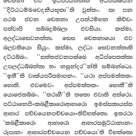
චෙතනා එව ඉධපරියත්තාති අධිප්පායෙන
‘‘දිට්ඨධම්මවෙදනීයභූතා’’ති වුත්තං. සා පන
පථම ජවන චෙතනා උපත්ථම්භන කිච්චං
පත්වාපි සබ්බදුබ්බලා එවසියා. කස්මා,
අලද්ධාසෙවනත්තා. සෙස චෙතනායො එව
බලවතියො සියුං. කස්මා, ලද්ධා සෙවනත්තාති
දට්ඨබ්බං. ‘‘සත්තජවනපක්ඛෙ අධිප්පෙතත්තා
උපලද්ධබ්බත්තා තං නසුන්දර’’න්ති සම්බන්ධො.
‘‘ඉතී’’ති වාක්යපරිසමාපනං. ‘‘යථා අප්පමත්තකං
හොති. එවමෙවං අප්පමත්තකං හොතී’’ති
යොජෙතබ්බං. ‘‘තථාහී’’ති තතො එවාති අත්ථො.
පට්ඨානෙපි=කබළීකාරොආහාරො ඉමස්සකායස්ස
ආහාර පච්චයෙනපච්චයො=තිවිභත්තො. ඉතරථා
‘කබළීකාරො ආහාරො ආහාරසමුට්ඨානානං
රූපානං ආහාරපච්චයෙන පච්චයො’ති විභත්තො