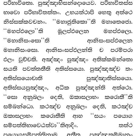
පරිභාවිතො. පුඤ්ඤාභිසන්දොයෙව. පරිභාවිතස්ස
භාවො පරිභාවිතත්තං. උභයත්ථාපි හෙතු අත්ථෙ
නිස්සක්කවචනං. ‘‘මහාජුතිකො’’ති මහාතෙජො.
‘‘මහප්ඵලො’’ති මූලප්ඵලෙන මහප්ඵලො.
‘‘මහානිසංසො’’ති ආනිසංසප්ඵලෙන
මහානිසංසො. ආනිසංසප්ඵලන්ති ච පරම්පරා
ඵලං වුච්චති. අඤ්ඤං පුඤ්ඤං අතික්කමන්තො
සයති පවත්තතීති අතිස්සයො. පුඤ්ඤඤ්ච තං
අතිස්සයොචාති පුඤ්ඤාතිස්සයො.
අතිස්සයපුඤ්ඤං, අධික පුඤ්ඤන්ති අත්ථො.
‘‘සො අනුබලං දෙති, ඔකාසලාභං කරොතී’’ති
සම්බන්ධො. කථඤ්ච අනුබලං දෙති, කථඤ්ච
ඔකාසලාභං කරොතීති ආහ ‘‘සයං පයොග
සම්පත්තිභාවෙඨත්වා’’තිආදිං. තත්ථ
පයොගසම්පත්තිනාම අතීත පුඤ්ඤකම්මානං