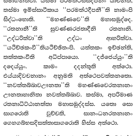
සමාගන්ත්වා. යස්මා පරමත්ථස්සදීපනං යාචන්ති,
තස්මා ඉමිස්සාටීකාය ‘‘පරමත්ථදීපනී’’ති නාමංපි
සිද්ධංහොති. ‘‘මහණ්ණවෙ’’ති මහාසමුද්දෙ.
‘‘රතනානී’’ති සුවණ්ණරජතාදීනි රතනානි.
‘‘උද්ධරිත්වා’’ති උද්ධං ආහරිත්වා.
‘‘යථිච්ඡකංවී’’තියථිච්ඡිතංපි. යත්තකං ඉච්ඡන්ති,
තත්තකංවීති අධිප්පායො. ‘‘දජ්ජෙය්යුං’’ති
දදෙය්යුං. කාමං දදන්තූති අත්ථො.
එය්යාදිවචනානං අනුමති අත්ථෙපවත්තනතො.
‘‘නවත්තබ්බාවඌනතා’’ති මහණ්ණවෙරතනානං
ඌනතාහානිතා නවත්තබ්බාව. කස්මා, අපරිමාණ
රතනාධිට්ඨානත්තා මහාසමුද්දස්ස. යතො සො
සාගරොති වුච්චති, සානංධනරතනානං
ගෙහගබ්භසදිසත්තාසාගරොති හිස්ස අත්ථො.