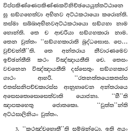
විප්පකිණ්ණෙපකිණ්ණකවිනිච්ඡයෙයුත්තට්ඨානෙ
සු සඞ්ගහෙත්වා අභිනව අට්ඨකථායො කරොන්ති.
තස්මා සබ්බාඅභිනවඅට්ඨකථායො සඞ්ගහා නාම
හොන්ති. තෙ ච ආචරියා සඞ්ගහකාරා නාම.
තෙන වුත්තං ‘‘සඞ්ගහකාරාති බුද්ධඝොස. පෙ…
වුච්චන්තී’’ති. තෙ අන්තරාය නීවාරණමෙව
ඉච්ඡන්තීති කථං විඤ්ඤායතීති චෙ. තෙසං
වචනෙන
විඤ්ඤායතීති දස්සෙතුං සඞ්ගහකාර
ගාථං ආහරි. ‘‘රතනත්තයෙකතස්ස
එතස්සනිපච්චකාරස්ස ආනුභාවෙන අන්තරායෙ
අසෙසතොසොසෙත්වාති යොජනා. ‘‘හී’’ති
ඤාපකහෙතු ජොතකො. ‘‘වුත්ත’’න්ති
අට්ඨසාලිනියං වුත්තං.
. ‘‘කථඤ්චහොතී’’ති සම්බන්ධො. ඉති අයං
3