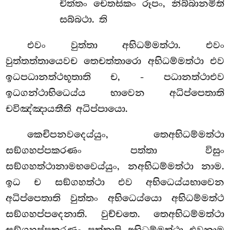
චිත්තං චෙතසිකං රූපං, නිබ්බානමිති
සබ්බථා. ති
එවං වුත්තා අභිධම්මත්ථා. එවං
වුත්තත්තායෙවච තෙචත්තාරො අභිධම්මත්ථා එව
ඉධපධානත්ථභූතාති ච, - පධානත්ථාඑව
ඉධගන්ථාභිධෙය්ය භාවෙන අධිප්පෙතාති
චවිඤ්ඤායතීති අධිප්පායො.
කෙචිපනවදෙය්යුං, තෙඅභිධම්මත්ථා
සඞ්ගහප්පකරණං පත්තා විසුං
සඞ්ගහත්ථානාමභවෙය්යුං, නඅභිධම්මත්ථා නාම.
ඉධ ච සඞ්ගහත්ථා එව අභිධෙය්යභාවෙන
අධිප්පෙතාති වුත්තං අභිධෙය්යො අභිධම්මත්ථ
සඞ්ගහප්පදෙනාති. වුච්චතෙ. තෙඅභිධම්මත්ථා