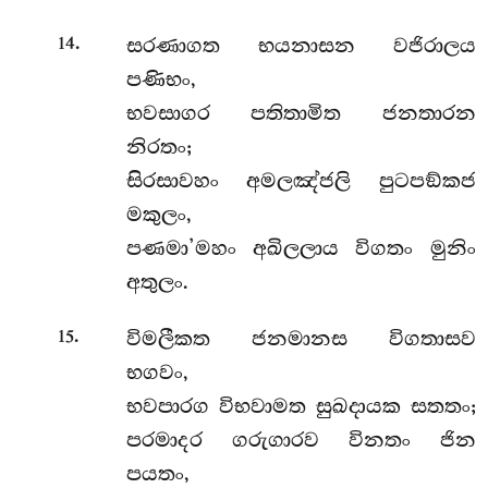
.
සරණාගත භයනාසන වජිරාලය
14
පණිභං,
භවසාගර පතිතාමිත ජනතාරන
නිරතං;
සිරසාවහං අමලඤ්ජලි පුටපඞ්කජ
මකුලං,
පණමා’මහං අඛිලලාය විගතං මුනිං
අතුලං.
.
විමලීකත ජනමානස විගතාසව
15
භගවං,
භවපාරග විභවාමත සුඛදායක සතතං;
පරමාදර ගරුගාරව විනතං ජින
පයතං,