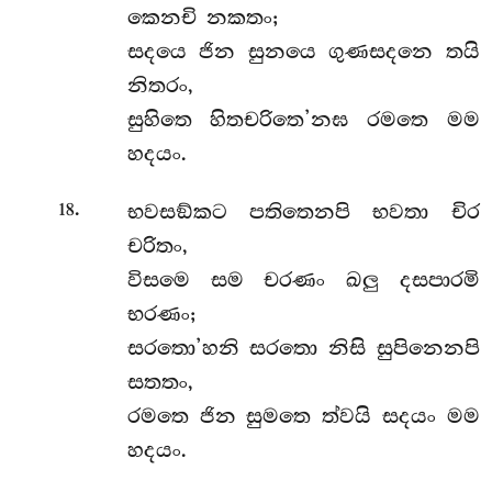
කෙනචි නකතං;
සදයෙ ජින සුනයෙ ගුණසදනෙ තයි
නිතරං,
සුහිතෙ හිතචරිතෙ’නඝ රමතෙ මම
හදයං.
.
භවසඞ්කට පතිතෙනපි භවතා චිර
18
චරිතං,
විසමෙ සම චරණං ඛලු දසපාරමි
භරණං;
සරතො’හනි සරතො නිසි සුපිනෙනපි
සතතං,
රමතෙ ජින සුමතෙ ත්වයි සදයං මම
හදයං.