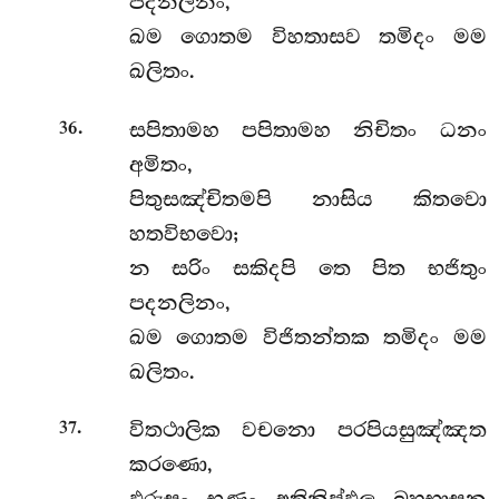
පදනලිනං,
ඛම ගොතම විහතාසව තමිදං මම
ඛලිතං.
.
සපිතාමහ පපිතාමහ නිචිතං ධනං
36
අමිතං,
පිතුසඤ්චිතමපි නාසිය කිතවො
හතවිභවො;
න සරිං සකිදපි තෙ පිත භජිතුං
පදනලිනං,
ඛම ගොතම විජිතන්තක තමිදං මම
ඛලිතං.
.
විතථාලික වචනො පරපියසුඤ්ඤත
37
කරණො,