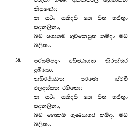
ඵරුසං භණං අතිනිප්ඵල බහුභාසන
නිපුණො;
න සරිං සකිදපි තෙ පිත භජිතුං
පදනලිනං,
ඛම ගොතම භුවනෙසුත තමිදං මම
ඛලිතං.
.
පරසම්පදං අභිඣායන නිරන්තර
38
දුඛිතො,
නභිරජ්ඣන පරමො ක්වචි
ඵලදස්සන රහිතො;
න සරිං සකිදපි තෙ පිත භජිතුං
පදනලිනං,
ඛම ගොතම ගුණසාගර තමිදං මම
ඛලිතං.