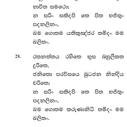
භාවිත සමථො;
න සරිං සකිදපි තෙ පිත භජිතුං
පදනලිනං,
ඛම ගොතම යතිකුඤ්ජර තමිදං මම
ඛලිතං.
.
රතනත්තය රහිතෙ භුස බහුලීකත
28
දුරිතෙ,
ජනිතො පරවිසයෙ බුධජන නින්දිය
චරිතෙ;
න සරිං සකිදපි තෙ පිත භජිතුං
පදනලිනං,
ඛම ගොතම කරුණානිධි තමිදං මම
ඛලිතං.