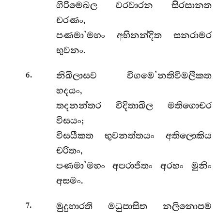
ගිරිමෙඛල වරවාරන සිරසානත
චරණං,
පණමා’මහං අභිනන්දිත සනරාමර
භුවනං.
.
නිඛිලාසව විගමෙ’නතිවිමලීකත
6
හදයං,
තදනන්තර විදිතාඛිල මතිගොචර
විසයං;
විසයීකත භුවනත්තයං අතිලොකිය
චරිතං,
පණමා’මහං අපරාජිතං අරහං මුනිං
අසමං.
.
මුදුභාරති මධුපාසිත නලිනොපම
7