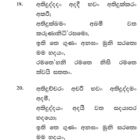
.
අතිදුද්දදං අදදී භවං අතිදුක්කරං
19
අකරී;
අතිදුක්ඛමං අඛමී වත
කරුණානිධි’රසමො,
ඉති තෙ ගුණං අනඝං මුනි සරතො
මම හදයං,
රමතෙ’හනි රමතෙ නිසි රමතෙ
ත්වයි සතතං.
.
අතිදුච්චරං අචරී භවං අතිදුද්දමං
20
අදමී,
අතිදුද්දයං අදයී වත සදයාපර
හදයො;
ඉති තෙ ගුණං අනඝං මුනි සරතො
මම හදයං,