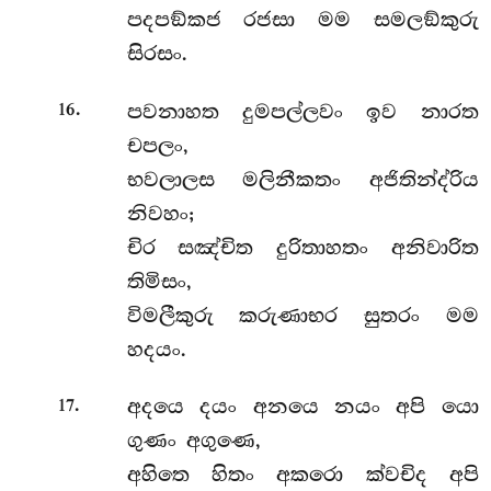
පදපඞ්කජ රජසා මම සමලඞ්කුරු
සිරසං.
.
පවනාහත දුමපල්ලවං ඉව නාරත
16
චපලං,
භවලාලස මලිනීකතං අජිතින්ද්රිය
නිවහං;
චිර සඤ්චිත දුරිතාහතං අනිවාරිත
තිමිසං,
විමලීකුරු කරුණාභර සුතරං මම
හදයං.
.
අදයෙ දයං අනයෙ නයං අපි යො
17
ගුණං අගුණෙ,
අහිතෙ හිතං අකරො ක්වචිද අපි