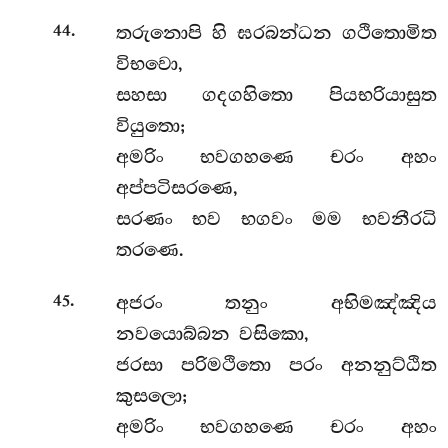
.
තරුනොපි හි ඝරබන්ධන ගථිතොමිත
44
විභවො,
සහසා ගදගහිතො පියභරියාසුත
වියුතො;
අමරිං භවගහණෙ චරං අහං
අප්පටිසරණෙ,
සරණං භව භගවං මම භවනීරධි
තරණෙ.
.
අජරං තනුං අභිමඤ්ඤිය
45
නවයොබ්බන වසිකො,
ජරසා පරිමථිතො පරං අනනුට්ඨිත
කුසලො;
අමරිං භවගහණෙ චරං අහං