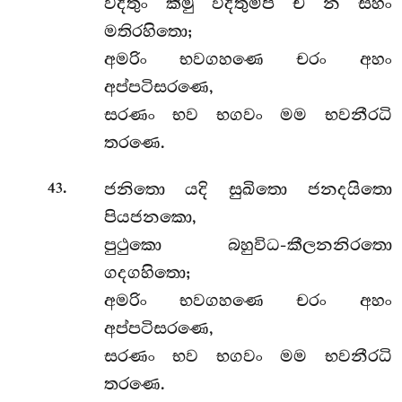
වදිතුං කිමු විදිතුම්පි ච න සහං
මතිරහිතො;
අමරිං භවගහණෙ චරං අහං
අප්පටිසරණෙ,
සරණං භව භගවං මම භවනීරධි
තරණෙ.
.
ජනිතො යදි සුඛිතො ජනදයිතො
43
පියජනකො,
පුථුකො බහුවිධ-කීලනනිරතො
ගදගහිතො;
අමරිං භවගහණෙ චරං අහං
අප්පටිසරණෙ,
සරණං භව භගවං මම භවනීරධි
තරණෙ.