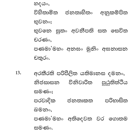
හදයං,
විහිතාමිත ජනතාහිතං අනුකම්පිත
භුවනං;
භුවනෙ සුතං අවනීපති සත සෙවිත
චරණං,
පණමා’මහං අනඝං මුනිං අඝනාසන
චතුරං.
.
අරතීරති පරිපීලිත යතිමානස දමනං,
13
නිජසාසන විනිවාරිත පුථුතිත්ථිය
සමණං;
පරවාදික ජනතාකත පරිභාසිත
ඛමනං,
පණමා’මහං අතිදෙවත වර ගොතම
සමණං.