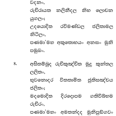
වදනං,
රුචිරායත නලිනීදල නිභ ලොචන
යුගලං;
උදයොදිත රවිමණ්ඩල ජලිතාමල
නිටිලං,
පණමා’මහ අකුතොභයං අනඝං මුනි
පමුඛං.
.
අසිතම්බුද රුචිකුඤ්චිත මුදු කුන්තල
8
ලලිතං,
භුවනොදර විතතාමිත ජුතිසඤ්චය
ජලිතං;
මදමොදිත දිරදොපම ගතිවිබ්භම
රුචිරං,
පණමා’මහං අමතන්දද මුනිපුඞ්ගවං