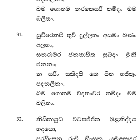
ඛම ගොතම නරකෙසරි තමිදං මම
ඛලිතං.
.
සුචිරෙනපි භුවි දුල්ලභං අසමං ඛණං
31
අලභං,
සනරාමර ජනතාහිත සුඛදං මුනි
ජනනං;
න සරිං සකිදපි තෙ පිත භජිතුං
පදනලිනං,
ඛම ගොතම වදතංවර තමිදං මම
ඛලිතං.
.
නිසිතායුධ වධසජ්ජිත ඛළනිද්දය
32
හදයො,
පරහිංසන රුචි භිංසන යමසොදර