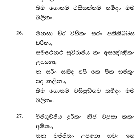
ඛම ගොතම වසිසත්තම තමිදං මම
ඛලිතං.
.
මනසා චිර විහිතං සරං අතිකිබ්බිස
26
චරිතං,
සමථෙනථ සුවිරාජිය තං අසඤ්ඤිතං
උපගො;
න සරිං සකිද අපි තෙ පිත භජිතුං
පද නලිනං,
ඛම ගොතම වසිපුඞ්ගව තමිදං මම
ඛලිතං.
.
විජිගුච්ඡිය දුරිතං නිජ වපුසා කතං
27
අමිතං,
තනු වජ්ජිතං උපගො භවං ඉහ