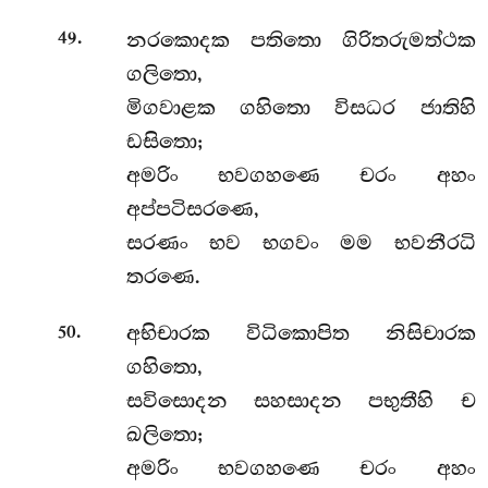
.
නරකොදක පතිතො ගිරිතරුමත්ථක
49
ගලිතො,
මිගවාළක ගහිතො විසධර ජාතිහි
ඩසිතො;
අමරිං භවගහණෙ චරං අහං
අප්පටිසරණෙ,
සරණං භව භගවං මම භවනීරධි
තරණෙ.
.
අභිචාරක විධිකොපිත නිසිචාරක
50
ගහිතො,
සවිසොදන සහසාදන පභුතීහි ච
ඛලිතො;
අමරිං භවගහණෙ චරං අහං