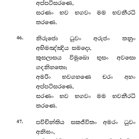
අප්පටිසරණෙ,
සරණං භව භගවං මම භවනීරධි
තරණෙ.
.
නිරුජො ධුවං අරුජං තනුං
46
අභිමඤ්ඤිය සමදො,
කුසලාසය විමුඛො භුසං අවසො
ගදනිහතො;
අමරිං භවගහණෙ චරං අහං
අප්පටිසරණෙ,
සරණං භව භගවං මම භවනීරධි
තරණෙ.
.
පවිචින්තිය සකජීවිතං අමරං ධුවං
47
අනිඝං,