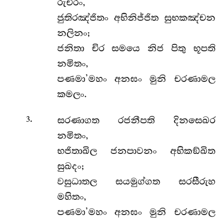
රුචිරං,
ජුතිරඤ්ජිතං අභිනිජ්ජිත සුභකඤ්චන
නලිනං;
ජනිතා චිර සමයෙ නිජ පිතු භූපති
නමිතං,
පණමා’මහං අනඝං මුනි චරණාමල
කමලං.
.
සරණාගත රජනීපති දිනසෙඛර
3
නමිතං,
භජිතාඛිල ජනපාවනං අභිකඞ්ඛිත
සුඛදං;
වසුධාතල සයමුග්ගත සරසීරුහ
මහිතං,
පණමා’මහං අනඝං මුනි චරණාමල