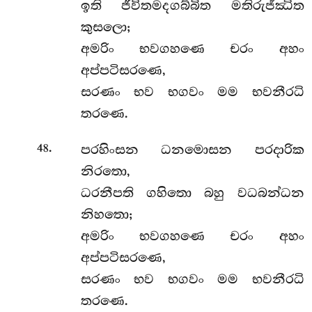
ඉති ජීවිතමදගබ්බිත මතිරුජ්ඣිත
කුසලො;
අමරිං භවගහණෙ චරං අහං
අප්පටිසරණෙ,
සරණං භව භගවං මම භවනීරධි
තරණෙ.
.
පරහිංසන ධනමොසන පරදාරික
48
නිරතො,
ධරනීපති ගහිතො බහු වධබන්ධන
නිහතො;
අමරිං භවගහණෙ චරං අහං
අප්පටිසරණෙ,
සරණං භව භගවං මම භවනීරධි
තරණෙ.