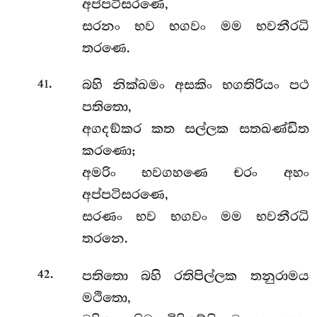
අප්පටිසරණෙ,
සරනං භව භගවං මම භවනීරධි
තරණෙ.
.
බහි නික්ඛමං අසකිං භගතිරියං පථ
41
පතිතො,
අගදඞ්කර කත සල්ලක සතඛණ්ඩිත
කරණො;
අමරිං භවගහණෙ චරං අහං
අප්පටිසරණෙ,
සරණං භව භගවං මම භවනීරධි
තරනෙ.
.
පතිතො බහි රතිපිල්ලක තනුරාමය
42
මථිතො,