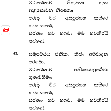
මරණෙනච පිතුනො භුසං
අනුසොචන නිරතො;
පරුදිං චිරං අතිදුස්සහ කසිරෙ
භවගහණෙ,
📜
සරණං භව භගවං මම භවනීරධි
තරණෙ.
.
සමුපට්ඨිය ජනිකං නිජං අභිවාදන
53
පරමො,
මරණෙනච ජනිකායනුසරිතා
ගුණමහිමං;
පරුදිං චිරං අතිදුස්සහ කසිරෙ
භවගහණෙ,
සරණං භව භගවං මම භවනීරධි
තරණෙ.