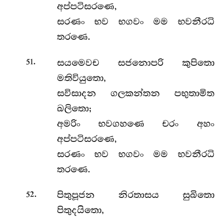
අප්පටිසරණෙ,
සරණං භව භගවං මම භවනීරධි
තරණෙ.
.
සයමෙවච සජනොපරි කුපිතො
51
මතිවියුතො,
සවිසාදන ගලකන්තන පභුතාමිත
ඛලිතො;
අමරිං භවගහණෙ චරං අහං
අප්පටිසරණෙ,
සරණං භව භගවං මම භවනීරධි
තරණෙ.
.
පිතුපූජන නිරතාසය සුඛිතො
52
පිතුදයිතො,