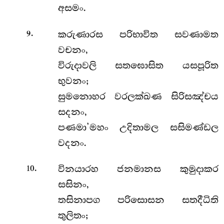
අසමං.
.
කරුණාරස පරිභාවිත සවණාමත
9
වචනං,
විරුදාවලි සතඝොසිත යසපූරිත
භුවනං;
සුමනොහර වරලක්ඛණ සිරිසඤ්චය
සදනං,
පණමා’මහං උදිතාමල සසිමණ්ඩල
වදනං.
.
විනයාරහ ජනමානස කුමුදාකර
10
සසිනං,
තසිනාපග පරිසොසන සතදීධිති
තුලිතං;