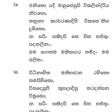
.
ජනිතො යදි මනුජෙසුපි විකලින්ද්රිය
29
නිවහො,
තනුනා කරචරණාදිහි විකතෙ’නිහ
දුඛිතො;
න සරිං සකිදපි තෙ පිත භජිතුං
පදනලිනං,
ඛම ගොතම මතිසාගර තමිදං මම
ඛලිතං.
.
විධිනාහිත මතිභාවන රහිතො
30
තමපිහිතො,
විසදෙසුපි කුසලාදිසු තථදස්සන
විමුඛො;
න සරිං සකිදපි තෙ පිත භජිතුං
පදනලිනං,