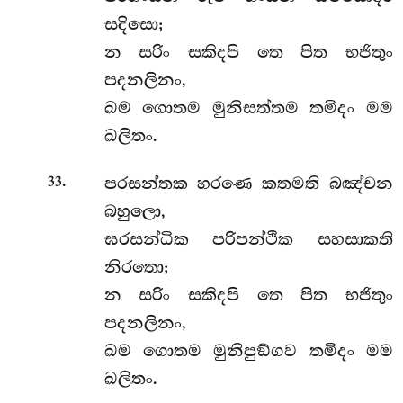
සදිසො;
න සරිං සකිදපි තෙ පිත භජිතුං
පදනලිනං,
ඛම ගොතම මුනිසත්තම තමිදං මම
ඛලිතං.
.
පරසන්තක හරණෙ කතමති බඤ්චන
33
බහුලො,
ඝරසන්ධික පරිපන්ථික සහසාකති
නිරතො;
න සරිං සකිදපි තෙ පිත භජිතුං
පදනලිනං,
ඛම ගොතම මුනිපුඞ්ගව තමිදං මම
ඛලිතං.