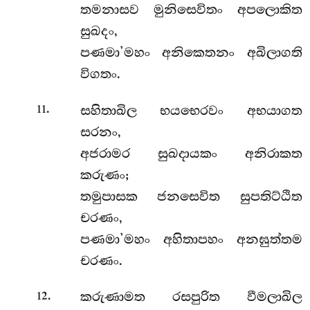
තමනාසව මුනිසෙවිතං අපලොකිත
සුඛදං,
පණමා’මහං අනිකෙතනං අඛිලාගති
විගතං.
.
සහිතාඛිල භයභෙරවං අභයාගත
11
සරනං,
අජරාමර සුඛදායකං අනිරාකත
කරුණං;
තමුපාසක ජනසෙවිත සුපතිට්ඨිත
චරණං,
පණමා’මහං අහිතාපහං අනඝුත්තම
චරණං.
.
කරුණාමත රසපුරිත වීමලාඛිල
12