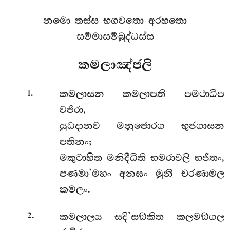
නමො තස්ස භගවතො අරහතො
සම්මාසම්බුද්ධස්ස
කමලාඤ්ජලි
.
කමලාසන කමලාපති පමථාධිප
1
වජිරා,
යුධදානව මනුජොරග භුජගාසන
පතිනං;
මකුටාහිත මනිදීධිති භමරාවලි භජිතං,
පණමා’මහං අනඝං මුනි චරණාමල
කමලං.
.
කමලාලය සදි’සඞ්කිත කලමඞ්ගල
2