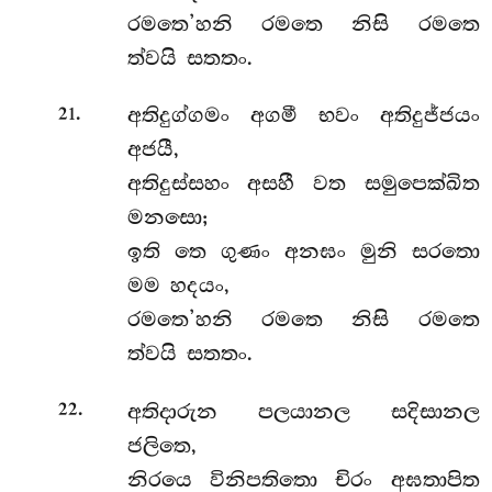
රමතෙ’හනි රමතෙ නිසි රමතෙ
ත්වයි සතතං.
.
අතිදුග්ගමං අගමී භවං අතිදුජ්ජයං
21
අජයී,
අතිදුස්සහං අසහී වත සමුපෙක්ඛිත
මනසො;
ඉති තෙ ගුණං අනඝං මුනි සරතො
මම හදයං,
රමතෙ’හනි රමතෙ නිසි රමතෙ
ත්වයි සතතං.
.
අතිදාරුන පලයානල සදිසානල
22
ජලිතෙ,
නිරයෙ විනිපතිතො චිරං අඝතාපිත