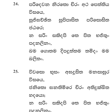
.
පරිදෙවන නිරතො චිරං අථ පෙත්තිය
24
විසයෙ,
සුජිඝච්ඡිත සුපිපාසිත පරිසොසිත
ජඨරෙ;
න සරිං සකිදපි තෙ පිත භජිතුං
පදනලිනං,
ඛම ගොතම දිපදුත්තම තමිදං මම
ඛලිතං.
.
විවසො භුසං අඝදූසිත මනසාසුර
25
විසයෙ,
ජනිතො ඝනතිමිරෙ චිරං අතිදුක්ඛිත
හදයො;
න සරිං සකිදපි තෙ පිත භජිතුං
පදනලිනං,