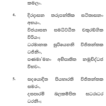
කමලං.
.
දිරදාසන තරුපන්තික ඝටිතාසනං
4
අභයං,
විජයාසන සමධිට්ඨිත චතුරඞ්ගික
විරියං;
ධරමානක සුරියෙහනි විජිතන්තක
ධජිනිං,
පණමා’මහං අභිපාතිත නමුචිද්ධජ
විභවං.
.
සදයොදිත පියභාරති විජිතන්තක
5
සමරං,
දසපාරමි බලකම්පිත සධරාධර
ධරනිං;