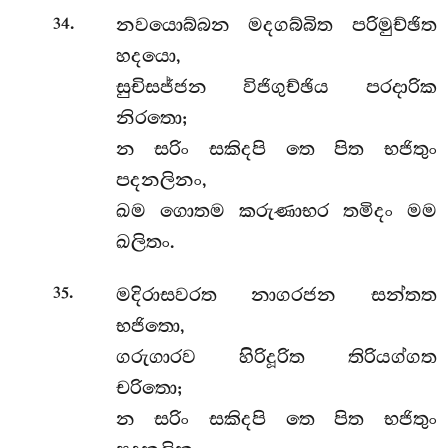
.
නවයොබ්බන මදගබ්බිත පරිමුච්ඡිත
34
හදයො,
සුචිසජ්ජන විජිගුච්ඡිය පරදාරික
නිරතො;
න සරිං සකිදපි තෙ පිත භජිතුං
පදනලිනං,
ඛම ගොතම කරුණාභර තමිදං මම
ඛලිතං.
.
මදිරාසවරත නාගරජන සන්තත
35
භජිතො,
ගරුගාරව හිරිදූරිත තිරියග්ගත
චරිතො;
න සරිං සකිදපි තෙ පිත භජිතුං