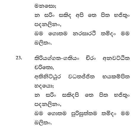
මනසො;
න සරිං සකිද අපි තෙ පිත භජිතුං
පදනලිනං,
ඛම ගොතම නරසාරථි තමිදං මම
ඛලිතං.
.
තිරියග්ගත-ගතියං චිරං අනවට්ඨිත
23
චරිතො,
අතිනිට්ඨුර වධතජ්ජිත භයකම්පිත
හදයො;
න සරිං සකිදපි තෙ පිත භජිතුං
පදනලිනං,
ඛම ගොතම පුරිසුත්තම තමිදං මම
ඛලිතං.