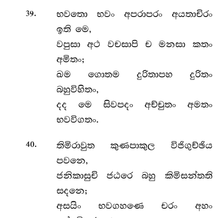
.
භවතො භවං අපරාපරං අයතාචිරං
39
ඉති මෙ,
වපුසා අථ වචසාපි ච මනසා කතං
අමිතං;
ඛම ගොතම දුරිතාපහ දුරිතං
බහුවිහිතං,
දද මෙ සිවපදං අච්චුතං අමතං
භවවිගතං.
.
තිමිරාවුත කුණපාකුල විජිගුච්ඡිය
40
පවනෙ,
ජනිකාසුචි ජඨරෙ බහු කිමිසන්තති
සදනෙ;
අසයිං භවගහණෙ චරං අහං