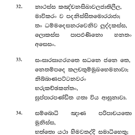
.
නාථස්ස කඤ්චනසිඛාවලජාතිලීල,
32
මාවිකරං ව පදනිස්සිතමොරරාජා;
තං ධම්මදෙසනරවෙනිව ලුද්දකස්ස,
ලොකස්ස පාපඵණිනො හනතං
අසෙසං.
.
සංසාරසාගරගතෙ සධනෙ ජනෙ තෙ,
33
නෙතම්පදෙ කලචතුම්මුඛහෙමනාවා;
නිබ්බාණපට්ටනවරං
භරුකච්ඡකන්තං,
සුප්පාරපණ්ඩිත ගතා විය ආසුනාවා.
.
සම්බොධි ඤාණ පරිපාචයතො
34
මුනිස්ස,
භත්තො යථා හිමවතද්දි සමාධිහෙතු;