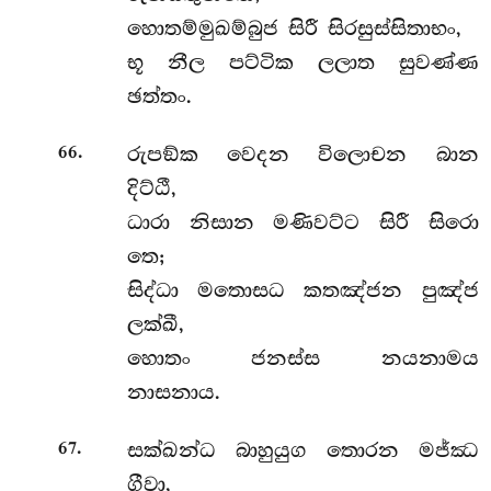
හොතම්මුඛම්බුජ සිරී සිරසුස්සිතාභං,
භූ නීල පට්ටික ලලාත සුවණ්ණ
ඡත්තං.
.
රුපඞ්ක වෙදන විලොචන බාන
66
දිට්ඨී,
ධාරා නිසාන මණිවට්ට සිරී සිරො
තෙ;
සිද්ධා මතොසධ කතඤ්ජන පුඤ්ජ
ලක්ඛී,
හොතං ජනස්ස නයනාමය
නාසනාය.
.
සක්ඛන්ධ බාහුයුග තොරන මජ්ඣ
67
ගීවා,