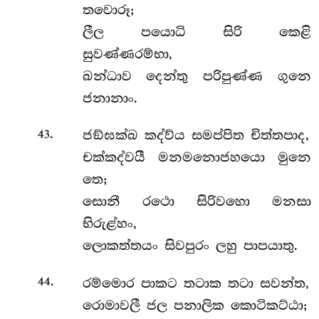
තවොරූ;
ලීල පයොධි සිරි කෙළි
සුවණ්ණරම්භා,
ඛන්ධාව දෙන්තු පරිපුණ්ණ ගුනෙ
ජනානාං.
.
ජඞ්ඝක්ඛ කද්ව්ය සමප්පිත චිත්තපාද,
43
චක්කද්වයී මනමනොජහයො මුනෙ
තෙ;
සොනී රථො සිරිවහො මනසා
භිරුළ්හං,
ලොකත්තයං සිවපුරං ලහු පාපයාතු.
.
රම්මොර පාකට තටාක තටා සවන්ත,
44
රොමාවලී ජල පනාලික කොටිකට්ඨා;