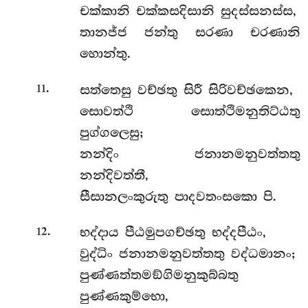
චක්කානි චක්කසදිසානි සුදස්සනස්ස,
තානජ්ජ ජන්තු සරණා චරණානි
හොන්තු.
.
සත්තෙසු වච්ඡතු සිරී සිරිවච්ඡකෙන,
11
සොවත්ථි සොත්ථිමනුතිට්ඨතු
පුග්ගලෙසු;
නන්දිං ජනානමනුවත්තතු
නන්දිවත්තී,
සීසානලංකුරුතු පාදවතංසකො පි.
.
භද්දාය පීඨමුපගච්ඡතු භද්දපීඨං,
12
වුද්ධිං ජනානමනුවත්තතු වද්ධමානං;
පුණ්ණත්තමඞ්ගිමනුකුබ්බතු
පුණ්ණකුම්භො,