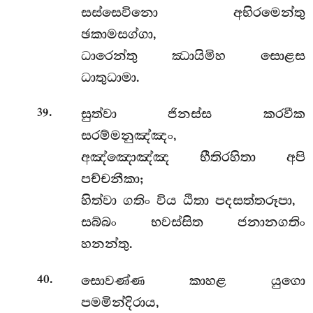
සස්සෙවිනො අභිරමෙන්තු
ඡකාමසග්ගා,
ධාරෙන්තු ඣායිමිහ සොළස
ධාතුධාමා.
.
සුත්වා ජිනස්ස කරවීක
39
සරම්මනුඤ්ඤං,
අඤ්ඤොඤ්ඤ භීතිරහිතා අපි
පච්චනීකා;
හිත්වා ගතිං විය ඨිතා පදසත්තරූපා,
සබ්බං භවස්සිත ජනානගතිං
හනන්තු.
.
සොවණ්ණ කාහළ යුගො
40
පමමින්දිරාය,