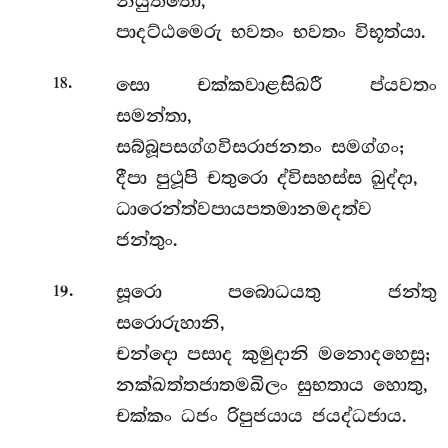
නියුත්තො,
පාදට්ඨමෙරු භවතං භවතං විභූත්යා.
.
සො චක්කවාළසිඛරී ප්යවතං
18
සමන්තා,
සබ්බූපසග්ගවිසරාජනතං සමග්ගං;
දීපා පුථූපි චතුරො ද්විසහස්ස ඛුද්දා,
ධාරෙන්ත්වපායපතමානමදත්ව
ජන්තුං.
.
සූරො පබොධයතු ජන්තු
19
සරොරුහානි,
චන්දො පසාද කුමුදානි මනොදහෙසු;
නක්ඛත්තජාතමඛිලං සුභතාය හොතු,
චක්කං ධජං රිපුජයාය ජයද්ධජාය.