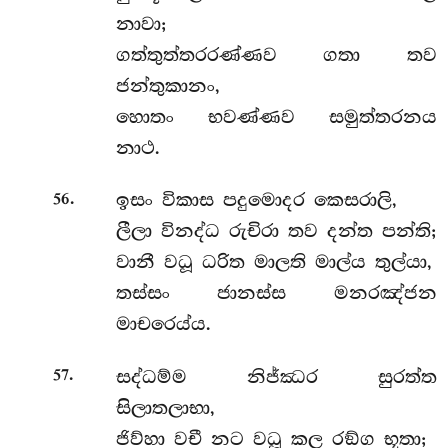
නාවා;
ගත්තුත්තරරණ්ණව ගතා තව
ජන්තුකානං,
හොතං භවණ්ණව සමුත්තරනය
නාථ.
.
ඉසං විකාස පදුමොදර කෙසරාලි,
56
ලීලා විනද්ධ රුචිරා තව දන්ත පන්ති;
වානී වධූ ධරිත මාලති මාල්ය තුල්යා,
තස්සං ජානස්ස මනරඤ්ජන
මාචරෙය්ය.
.
සද්ධම්ම නිජ්ඣර සුරත්ත
57
සිලාතලාභා,
ජිව්හා වචී නට වධූ කල රඞ්ග භූතා;