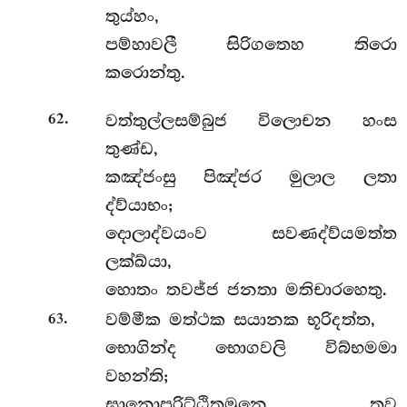
තුය්හං,
පම්හාවලී සිරිගතෙහ තිරො
කරොන්තු.
.
වත්තුල්ලසම්බුජ විලොචන හංස
62
තුණ්ඩ,
කඤ්ජංසු පිඤ්ජර මුලාල ලතා
ද්ව්යාභං;
දොලාද්වයංව සවණද්ව්යමත්ත
ලක්ඛ්යා,
හොතං තවජ්ජ ජනතා මතිචාරහෙතු.
.
වම්මීක මත්ථක සයානක භූරිදත්ත,
63
භොගින්ද භොගවලි විබ්භමමා
වහන්ති;
ඝානොපරිට්ඨිතමුනෙ තව