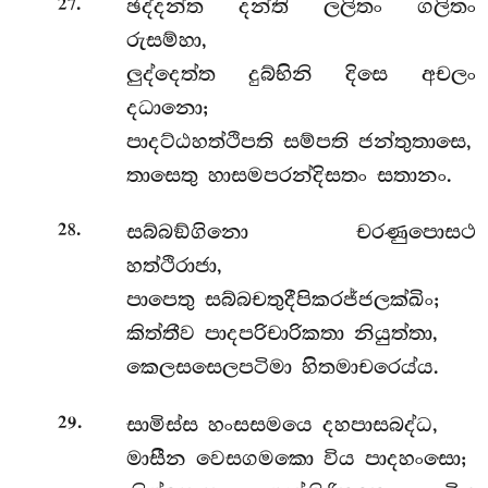
.
ඡද්දන්ත දන්ති ලලිතං ගලිතං
27
රුසම්හා,
ලුද්දෙත්ත දුබ්භිනි දිසෙ අචලං
දධානො;
පාදට්ඨහත්ථිපති සම්පති ජන්තුතාසෙ,
තාසෙතු හාසමපරන්දිසතං සතානං.
.
සබ්බඞ්ගිනො චරණුපොසථ
28
හත්ථිරාජා,
පාපෙතු සබ්බචතුදීපිකරජ්ජලක්ඛිං;
කිත්තීව පාදපරිචාරිකතා නියුත්තා,
කෙලසසෙලපටිමා හිතමාචරෙය්ය.
.
සාමිස්ස හංසසමයෙ දහපාසබද්ධ,
29
මාසීන වෙසගමකො විය පාදහංසො;