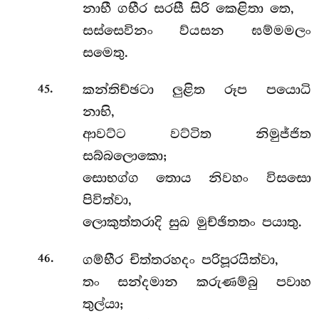
නාභී ගභීර සරසී සිරි කෙළිතා තෙ,
සස්සෙවිනං ව්යසන ඝම්මමලං
සමෙතු.
.
කන්තිච්ඡටා ලුළිත රූප පයොධි
45
නාභි,
ආවට්ට වට්ටිත නිමුජ්ජිත
සබ්බලොකො;
සොභග්ග තොය නිවහං විසසො
පිවිත්වා,
ලොකුත්තරාදි සුඛ මුච්ඡිතතං පයාතු.
.
ගම්භීර චිත්තරහදං පරිපූරයිත්වා,
46
තං සන්දමාන කරුණම්බු පවාහ
තුල්යා;