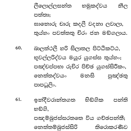
ලීලොල්ලසන්ත භමුකද්වය නීල
පත්තා;
ඝානොරු චාරු කදලී වදනා ලවාලා,
තුය්හං පවත්තතු චිරං ජන මඞ්ගලාය.
.
බාලත්ථලී හරි සිලාතල පිට්ඨිකට්ඨ,
60
භූවල්ලරිද්වය මයූර යුගස්ස තුය්හං;
පඤ්චප්පභා රුචිර පිච්ඡ යුගස්සිරීකං,
නෙත්තද්වයං මනසි පුඤ්ඡතු
පාපධූලිං.
.
ඉන්දීවරාන්තගත භිඞ්ගික පන්ති
61
භඞ්ගි,
පඤම්බුජස්සරතතෙ විය ගච්ඡපන්තී;
නෙත්තම්බුජස්සිරි තිරොකරණීව