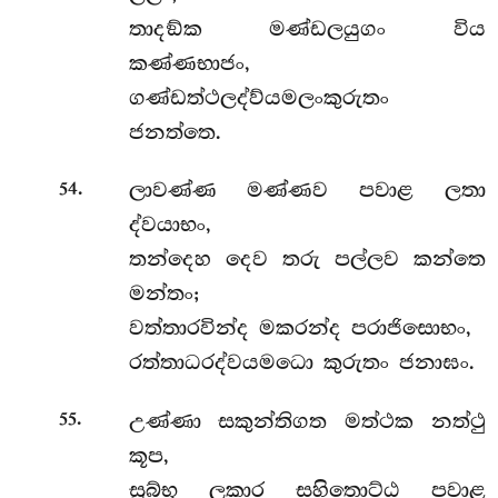
තාදඞ්ක මණ්ඩලයුගං විය
කණ්ණභාජං,
ගණ්ඩත්ථලද්ව්යමලංකුරුතං
ජනත්තෙ.
.
ලාවණ්ණ මණ්ණව පවාළ ලතා
54
ද්වයාභං,
තන්දෙහ දෙව තරු පල්ලව කන්තෙ
මන්තං;
වත්තාරවින්ද මකරන්ද පරාජිසොභං,
රත්තාධරද්වයමධො කුරුතං ජනාඝං.
.
උණ්ණා සකුන්තිගත මත්ථක නත්ථු
55
කූප,
සුබ්භූ ලකාර සහිතොට්ඨ පවාළ