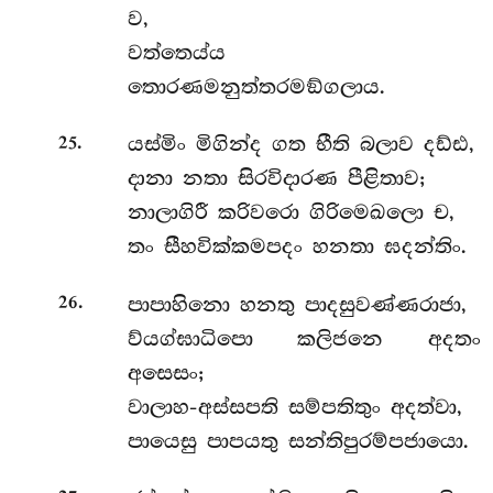
ව,
වත්තෙය්ය
තොරණමනුත්තරමඞ්ගලාය.
.
යස්මිං මිගින්ද ගත භීති බලාව දඩ්ඪ,
25
දානා නතා සිරවිදාරණ පීළිතාව;
නාලාගිරී කරිවරො ගිරිමෙඛලො ච,
තං සීහවික්කමපදං හනතා ඝදන්තිං.
.
පාපාහිනො හනතු පාදසුවණ්ණරාජා,
26
ව්යග්ඝාධිපො කලිජනෙ අදතං
අසෙසං;
වාලාහ-අස්සපති සම්පතිතුං අදත්වා,
පායෙසු පාපයතු සන්තිපුරම්පජායො.