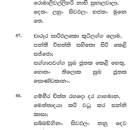
රොමාලිවල්ලිහරි නාභි සුභාලවාලා,
දෙතං ලහුං සිවඵලං භජතං මුනෙ
තෙ.
.
චාරූර සාරිඵලකො කුටිලග්ග ලොම,
47
පන්තී විභත්ති සහිතො සිරි කෙළි
සජ්ජො;
සග්ගාපවග්ග සුඛ ජූතක කෙළි හෙතු,
හොතං තිලොක සුඛ ජූතක
සොණ්ඩකානං.
.
ගම්භීර චිත්ත රහදො දර ගාහමාන,
48
මෙත්තාදයා කරි වධූ කර සන්නි
කාසා;
සබ්බඞ්ගිනං සිවඵලං තනු දෙව