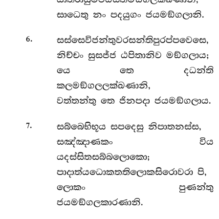
සාධෙතු නං පදයුගං ජයමඞ්ගලානි.
.
සස්සෙවිජන්තුවරසන්තිපුරප්පවෙසෙ,
6
නිච්චං සුසජ්ජ ඨපිතානිව මඞ්ගලාය;
යෙ තෙ දධන්ති
කලමඞ්ගලලක්ඛණානි,
වත්තන්තු තෙ ජිනපදා ජයමඞ්ගලාය.
.
සබ්බෙභිභූය සපදෙසු නිපාතනස්ස,
7
සඤ්ඤාණකං විය
යදස්සිතසබ්බලොකො;
පාදාත්යධොකතතිලොකසිරොවරා පි,
ලොකං පුණන්තු
ජයමඞ්ගලකාරණානි.