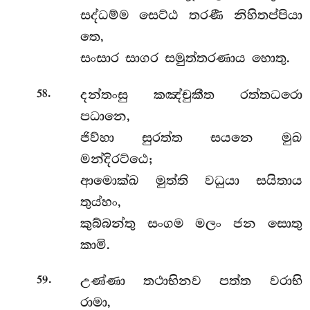
සද්ධම්ම සෙට්ඨ තරණී නිහිතප්පියා
තෙ,
සංසාර සාගර සමුත්තරණාය හොතු.
.
දන්තංසු කඤ්චුකීත රත්තධරො
58
පධානෙ,
ජිව්හා සුරත්ත සයනෙ මුඛ
මන්දිරට්ඨෙ;
ආමොක්ඛ මුත්ති වධුයා සයිතාය
තුය්හං,
කුබ්බන්තු සංගම මලං ජන සොතු
කාමි.
.
උණ්ණා තථාභිනව පත්ත වරාභි
59
රාමා,