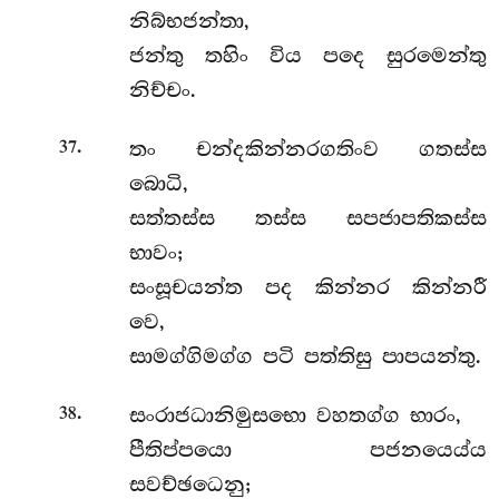
නිබ්භජන්තා,
ජන්තු තහිං විය පදෙ සුරමෙන්තු
නිච්චං.
.
තං චන්දකින්නරගතිංව ගතස්ස
37
බොධි,
සත්තස්ස තස්ස සපජාපතිකස්ස
භාවං;
සංසූචයන්ත පද කින්නර කින්නරී
වෙ,
සාමග්ගිමග්ග පටි පත්තිසු පාපයන්තු.
.
සංරාජධානිමුසභො වහතග්ග භාරං,
38
පීතිප්පයො පජනයෙය්ය
සවච්ඡධෙනු;