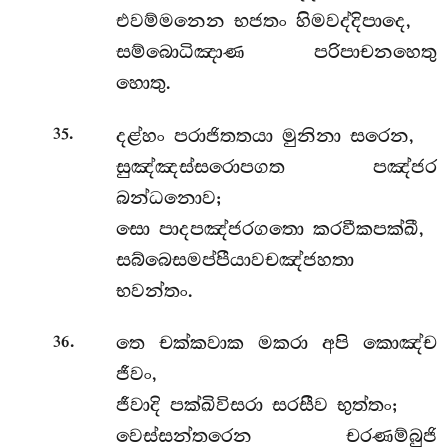
එවම්මනෙන භජතං හිමවද්දිපාදෙ,
සම්බොධිඤාණ පරිපාචනහෙතු
හොතු.
.
දළ්හං පරාජිතතයා මුනිනා සරෙන,
35
සුඤ්ඤස්සරොපගත පඤ්ජර
බන්ධනොව;
සො පාදපඤ්ජරගතො කරවීකපක්ඛී,
සබ්බෙසමප්පීයාවචඤ්ජහතා
භවන්තං.
.
තෙ චක්කවාක මකරා අපි කොඤ්ච
36
ජීවං,
ජීවාදි පක්ඛිවිසරා සරසීව භුත්තං;
වෙස්සන්තරෙන චරණම්බුජි