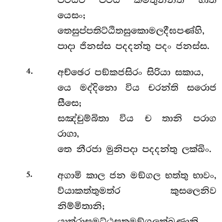
පිට්ඨීව පිට්ඨි කමතුන්නති භාති
යෙසං;
තෙසුප්පතිට්ඨිතසුකොමලදීඝපණ්හි,
පාදා ජිනස්ස පදදන්තු පදං ජනස්ස.
.
අච්ඡෙර පඞ්කජසිරං සිරියා සකාය,
4
යෙ මද්දිනො විය චරන්ති සරොජ
සීසෙ;
සඤ්චුම්බිතා විය ච තානි පරාග
රාගා,
තෙ නීරජා මුනිපදා පදදන්තු ලක්ඛිං.
.
අගාමි කාල ජන මඞ්ගල භත්තු භාවං,
5
ව්යාකත්තුමත්ර කුසලෙනිව
නිම්මිතානි;
යාත්රාසුමට්ඨසතමඞ්ගලක්ඛණානි,