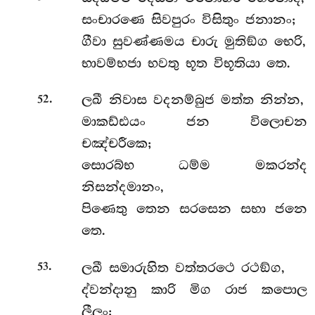
සංචාරණෙ සිවපුරං විසිතුං ජනානං;
ගීවා සුවණ්ණමය චාරු මුතිඞ්ග භෙරි,
භාවම්භජා භවතු භූත විභූතියා තෙ.
.
ලඛී නිවාස වදනම්බුජ මත්ත නින්න,
52
මාකඩ්ඪයං ජන විලොචන
චඤ්චරීකෙ;
සොරබ්භ ධම්ම මකරන්ද
නිසන්දමානං,
පිණෙතු තෙන සරසෙන සභා ජනෙ
තෙ.
.
ලඛී සමාරුහිත වත්තරථෙ රථඞ්ග,
53
ද්වන්දානු කාරි මිග රාජ කපොල
ලීලං;