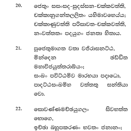
.
ජෙතුං සසංසද-සුදස්සන-චක්කවත්ති,
20
චක්කානුගන්තලලිතං යහිමාවහෙය්ය;
චක්කාණුවත්ති පරිසාවත-චක්කවත්ති,
නංවත්තතං පදයුගං ජනතා හිතාය.
.
පුජෙතුමාගත වතා වජිරාසනට්ඨ,
21
මින්දෙන ඡඩ්ඩිත
මහාවිජයුත්තරාඛ්යං;
සංඛං පවිට්ඨමිව මාරභයා පදාධො,
පාදට්ඨසංඛමිහ වත්තතු සන්තියා
වො.
.
සොවණ්ණමච්ඡයුගලං සිවභත්ත
22
භොගෙ,
ඉච්ඡා බහූපකරණං භවතං ජනානං;