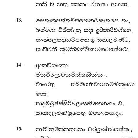
පාති ච පාතු සතතං ජනතං අපායා.
.
සෙතාතපත්තමපනෙතමඝාතපෙ තං,
13
ඛග්ගො විඡින්දතු සදා දුරිතාරිවග්ගෙ;
සංක්ලෙසදාහමපනෙතු සතාලවණ්ට,
සංවීජනී කුමතිමක්ඛිකමොරහත්ථො.
.
ආකඩ්ඪනො
14
ජනවිලොචනමත්තනින්නං,
වාරෙතු සබ්බගතිවාරනමඞ්කුසො
සො;
පාදම්බුජස්සිරිවිලාසනිකෙතනං ව,
පාසාදලඛණමුපෙතු මනොපසාදං.
.
පාණීනමත්තභජතං වරපුණ්ණපත්තං,
15