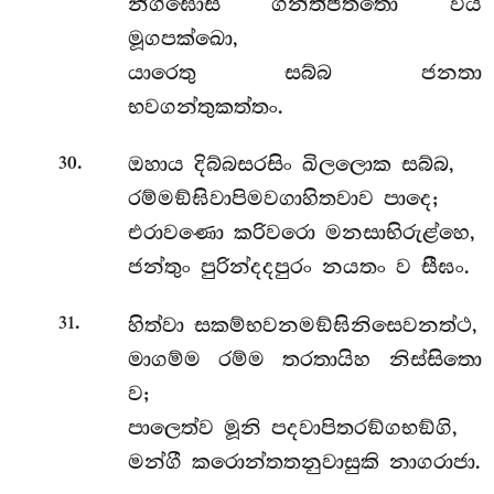
නිග්ඝොස ගන්තිජිතතො විය
මූගපක්ඛො,
යාරෙතු සබ්බ ජනතා
භවගන්තුකත්තං.
.
ඔහාය දිබ්බසරසිං ඛිලලොක සබ්බ,
30
රම්මඞ්ඝිවාපිමවගාහිතවාව පාදෙ;
එරාවණො කරිවරො මනසාභිරුළ්හෙ,
ජන්තුං පුරින්දදපුරං නයතං ව සීඝං.
.
හිත්වා සකම්භවනමඞ්ඝිනිසෙවනත්ථ,
31
මාගම්ම රම්ම තරතායිහ නිස්සිතො
ව;
පාලෙත්ව මූනි පදවාපිතරඞ්ගභඞ්ගි,
මන්ගී කරොන්තතනුවාසුකි නාගරාජා.