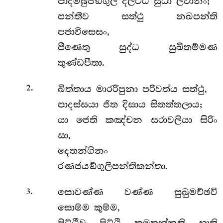
පාදම්බුජඞ්ගුලි දලට්ඨ සුධා ලවානං;
පන්තීව සත්ථු නඛපන්ති
පජාවිසෙසං,
පීණෙතු සුද්ධ සුඛිතම්මණ
තුණ්ඩපීතා.
.
ඛිත්තාය මාරරිපුනා පරිවත්ය සත්ථු,
2
පාදස්සයා ජිත දිසාය සිතත්තලාය;
යා ජෙති කඤ්චන සරාවලියා සිරිං
සා,
දෙතන්ගිනං
රණජයඞ්ගුලිපන්තිකන්තා.
.
සොවණ්ණ වණ්ණ සුඛුමච්ඡවි
3
සොම්ම කුම්ම,