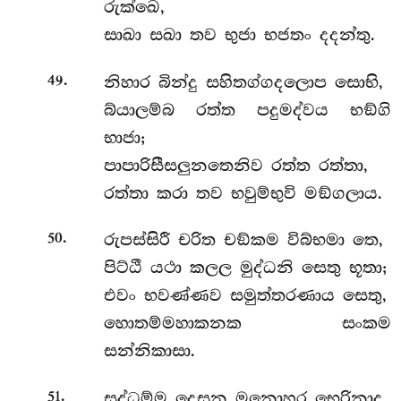
රුක්ඛෙ,
සාඛා සඛා තව භුජා භජතං දදන්තු.
.
නිහාර බින්දු සහිතග්ගදලොප සොභි,
49
බ්යාලම්බ රත්ත පදුමද්වය භඞ්ගි
භාජා;
පාපාරිසීසලුනතෙනිව රත්ත රත්තා,
රත්තා කරා තව භවුම්භුවි මඞ්ගලාය.
.
රුපස්සිරී චරිත චඞ්කම විබ්භමා තෙ,
50
පිට්ඨී යථා කලල මුද්ධනි සෙතු භූතා;
එවං භවණ්ණව සමුත්තරණාය සෙතු,
හොතම්මහාකනක සංකම
සන්නිකාසා.
.
සද්ධම්ම දෙසන මනොහර භෙරිනාද,
51