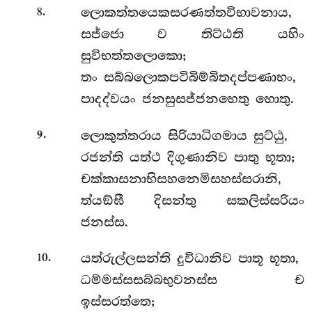
.
ලොකත්තයෙකසරණත්තවිභාවනාය,
8
සජ්ජො ව තිට්ඨති යහිං
සුවිභත්තලොකො;
තං සබ්බලොකපටිබිම්බිතදප්පණාභං,
පාදද්වයං ජනසුසජ්ජනහෙතු හොතු.
.
ලොකුත්තරාය සිරියාධිගමාය සුට්ඨු,
9
රජන්ති යත්ථ දිගුණානිව පාතු භූතා;
චක්කාසනාභිසහනෙමිසහස්සරානි,
ත්යඞ්ඝී දිසන්තු සකලිස්සරියං
ජනස්ස.
.
යත්රුල්ලසන්ති දුවිධානිව පාතූ භූතා,
10
ධම්මස්සසබ්බභුවනස්ස ච
ඉස්සරත්තෙ;