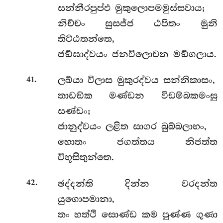
සන්නීරපුප්ඵ මුකුලොපමමුස්සවාය;
නිච්චං සුසජ්ජ ඨපිතං මුනි
තිට්ඨතන්තෙ,
ජඞ්ඝාද්වයං ජනවිලොචන මඞ්ගලාය.
.
ලඛ්යා විලාස මුකුරද්වය සන්නිකාසං,
41
තාඩඞ්ක මණ්ඩන විඩම්බකමංසු
සණ්ඩං;
ජානුද්වයං ලළිත සාගර බුබ්බලාභං,
හොතං ජගත්තය නිජත්ත
විභූසිතුන්තෙ.
.
ඡද්දන්ති දින්න වරදන්ත
42
යුගොපමානා,
තං හත්ථි සොණ්ඩ කම පුණ්ණ ගුණා