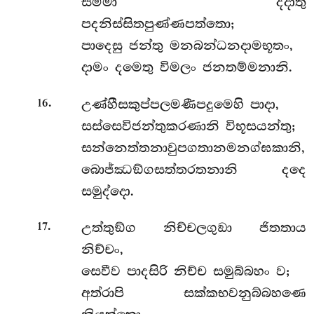
සම්මා දදාතු
පදනිස්සිතපුණ්ණපත්තො;
පාදෙසු ජන්තු මනබන්ධනදාමභූතං,
දාමං දමෙතු විමලං ජනතම්මනානි.
.
උණ්හීසකුප්පලමණීපදුමෙහි පාදා,
16
සස්සෙවිජන්තුකරණානි විභූසයන්තු;
සන්නෙත්තනාවුපගතානමනග්ඝකානි,
බොජ්ඣඞ්ගසත්තරතනානි දදෙ
සමුද්දො.
.
උත්තුඞ්ග නිච්චලගුඞා ජිතතාය
17
නිච්චං,
සෙවීව පාදසිරි නිච්ච සමුබ්බහං ව;
අත්රාපි සක්කභවනුබ්බහණෙ