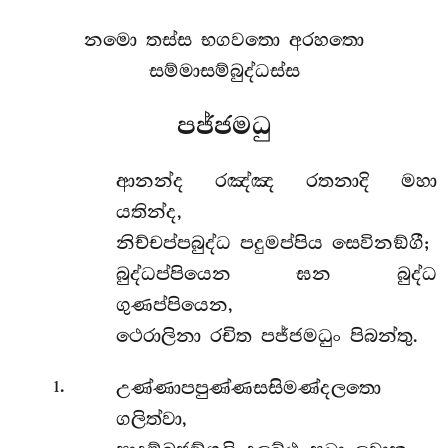
නමො තස්ස භගවතො අරහතො
සම්මාසම්බුද්ධස්ස
පජ්ජමධු
ආනන්ද රඤ්ඤ රතනාදි මහා
යතින්ද,
නිච්චප්පබුද්ධ පදුමප්පිය සෙවිනඞ්ගී;
බුද්ධප්පියෙන ඝන බුද්ධ
ගුණප්පියෙන,
ථෙරාලිනා රචිත පජ්ජමධුං පිබන්තු.
.
උණ්ණාපපුණ්ණසසිමණ්දලතො
1
ගලිත්වා,