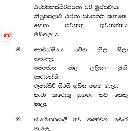
ධරප්පිතස්සිරිඝතො පරි මුස්සවාය;
නීලුප්පලාව ඨපිතා සවිභත්ති කන්තෙ,
කෙසා භවන්තු භුවනත්තය
📜
මඞ්ගලාය.
.
හෙමග්ඝියෙ ඨපිත නීල සිලා
68
කපාලෙ,
පජ්ජොත ජාල ලලිතං මුනි
සාරයන්තී;
රූපස්සිරී සිරසි භූසිත හෙම මාලා,
කාරා කරොතු සුභගං තව කෙතු
මාලා.
.
භ්යාමප්පභාලි තව කඤ්චන මොර
69
කාලෙ,