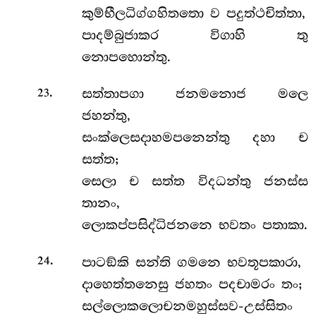
කුම්භීලධිග්ගහිතතො ව පදුත්ථචිත්තා,
පාදම්බුජාකර විගාහි තු
නොපහොන්තු.
.
සත්තාපගා ජනමනොජ මලෙ
23
ජහන්තු,
සංක්ලෙසදාහමපනෙන්තු දහා ච
සත්ත;
සෙලා ච සත්ත විදධන්තු ජනස්ස
තානං,
ලොකප්පසිද්ධිජනනෙ භවතං පතාකා.
.
පාටඞ්කි සන්ති ගමනෙ භවතූපකාරා,
24
දාහෙත්තනෙසු ජහතං පදචාමරං තං;
සල්ලොකලොචනමහුස්සව-උස්සිතං