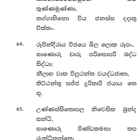
තුණ්ණමුණ්ණා,
තග්ගාහිනො විය ජනස්ස දදාතු
විත්තං.
.
රූපින්දිරාය විජයෙ ඛිල ලොක රූපං,
64
ඝාණොරු චාරු පරිඝොපරි බද්ධ
සිද්ධා;
නීලාභ වාත විලුථන්ත වයද්ධජාභා,
තිට්ඨන්තු සජ්ජ දුරිතාරි ජයාය තෙ
භූ.
.
උණ්ණස්සිතොපල නිවෙසිත බුන්ද
65
සන්ධි,
ඝාණොරු පිණ්ඩකමඝා තප
රුන්ධිතුන්තෙ;