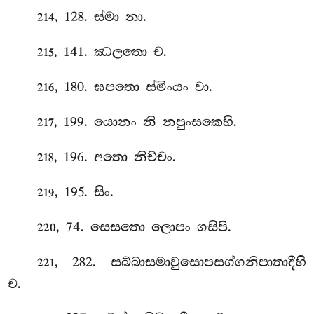
, 128. ස්මා
නා.
214
, 141. ඣලතො ච.
215
, 180. ඝපතො ස්මිංයං වා.
216
, 199. යොනං නි නපුංසකෙහි.
217
, 196. අතො නිච්චං.
218
, 195. සිං.
219
, 74. සෙසතො ලොපං ගසිපි.
220
, 282. සබ්බාසමාවුසොපසග්ගනිපාතාදීහි
221
ච.