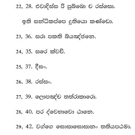
, 28. එවාදිස්ස රි පුබ්බො ච රස්සො.
22
ඉති සන්ධිකප්පෙ දුතියො කණ්ඩො.
, 36. සරා පකති බ්යඤ්ජනෙ.
23
, 35. සරෙ ක්වචි.
24
, 37. දීඝං.
25
, 38. රස්සං.
26
, 39. ලොපඤ්ච තත්රාකාරො.
27
, 40. පර ද්වෙභාවො ඨානෙ.
28
, 42. වග්ගෙ ඝොසාඝොසානං තතියපඨමා.
29