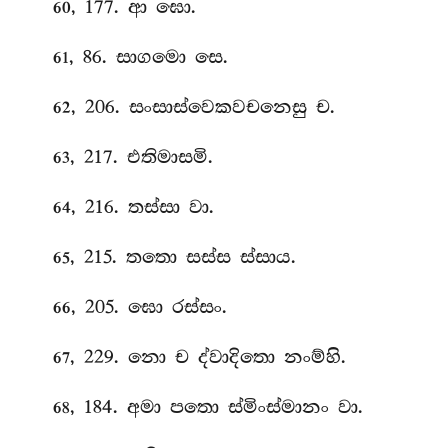
, 177. ආ ඝො.
60
, 86. සාගමො සෙ.
61
, 206. සංසාස්වෙකවචනෙසු ච.
62
, 217. එතිමාසමි
.
63
, 216. තස්සා වා.
64
, 215. තතො සස්ස ස්සාය.
65
, 205. ඝො රස්සං.
66
, 229. නො ච ද්වාදිතො නංම්හි.
67
, 184. අමා පතො ස්මිංස්මානං වා.
68