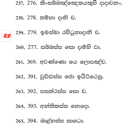
, 276. කිංසබ්බඤ්ඤෙකයකුහි දාදාචනං.
257
, 278. තම්හා දානි ච.
258
, 279. ඉමස්මා රහිධුනාදානි ච.
259
📜
, 277. සබ්බස්ස සො දාම්හි වා.
260
, 369. අවණ්ණො යෙ ලොපඤ්ච.
261
, 391. වුඩ්ඪස්ස ජො ඉයිට්ඨෙසු.
262
, 392. පසත්ථස්ස සො ච.
263
, 393. අන්තිකස්ස නෙදො.
264
, 394. බාළ්හස්ස සාධො.
265