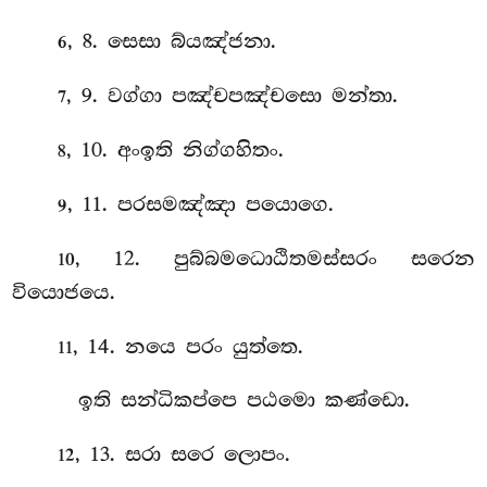
, 8. සෙසා බ්යඤ්ජනා.
6
, 9. වග්ගා පඤ්චපඤ්චසො මන්තා.
7
, 10. අංඉති නිග්ගහිතං.
8
, 11. පරසමඤ්ඤා පයොගෙ.
9
, 12. පුබ්බමධොඨිතමස්සරං සරෙන
10
වියොජයෙ.
, 14. නයෙ පරං යුත්තෙ.
11
ඉති සන්ධිකප්පෙ පඨමො කණ්ඩො.
, 13. සරා
සරෙ ලොපං.
12