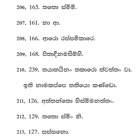
, 165. තතො ස්මිමි.
206
, 161. නා ආ.
207
, 166. ආරො රස්සමිකාරෙ.
208
, 168. පිතාදීනමසිම්හි.
209
, 239. තයාතයිනං තකාරො ත්වත්තං වා.
210
ඉති නාමකප්පෙ තතියො කණ්ඩො.
, 126. අත්තන්තො හිස්මිමනත්තං.
211
, 129. තතො ස්මිං නි.
212
, 127. සස්සනො.
213