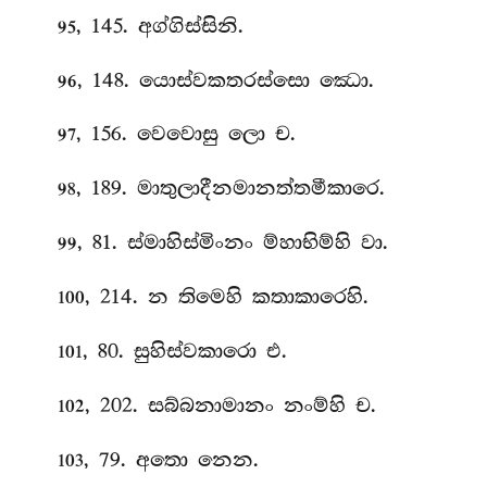
, 145. අග්ගිස්සිනි.
95
, 148. යොස්වකතරස්සො ඣො.
96
, 156. වෙවොසු ලො ච.
97
, 189. මාතුලාදීනමානත්තමීකාරෙ.
98
, 81. ස්මාහිස්මිංනං ම්හාභිම්හි වා.
99
, 214. න තිමෙහි කතාකාරෙහි.
100
, 80. සුහිස්වකාරො
එ.
101
, 202. සබ්බනාමානං නංම්හි ච.
102
, 79. අතො නෙන.
103