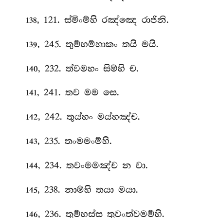
, 121. ස්මිංම්හි රඤ්ඤෙ රාජිනි.
138
, 245. තුම්හම්හාකං
තයි මයි.
139
, 232. ත්වමහං සිම්හි ච.
140
, 241. තව මම සෙ.
141
, 242. තුය්හං මය්හඤ්ච.
142
, 235. තංමමංම්හි.
143
, 234. තවංමමඤ්ච න වා.
144
, 238. නාම්හි තයා මයා.
145
, 236. තුම්හස්ස තුවංත්වමම්හි.
146