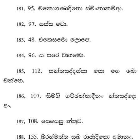
, 95. මනොගණාදිතො ස්මිංනානමිආ.
181
, 97. සස්ස චො.
182
, 48. එතෙසමො ලොපෙ.
183
, 96. ස සරෙ වාගමො.
184
, 112. සන්තසද්දස්සා සො භෙ බො
185
චන්තෙ.
, 107. සිම්හි ගච්ඡන්තාදීනං න්තසද්දො
186
අං.
, 108. සෙසෙසු න්තුව.
187
, 155. බ්රහ්මත්ත සඛ රාජාදිතො අමානං.
188