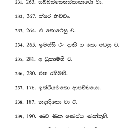
, 263. සබ්බස්සෙතස්සාකාරො වා.
231
, 267. ත්රෙ නිච්චං.
232
, 264. එ තොථෙසු ච.
233
, 265. ඉමස්සි
ථං දානි හ තො ධෙසු ච.
234
, 281. අ ධුනාම්හි ච.
235
, 280. එත රහිම්හි.
236
, 176. ඉත්ථියමතො ආපච්චයො.
237
, 187. නදාදිතො වා ඊ.
238
, 190. ණව ණික ණෙය්ය ණන්තුහි.
239