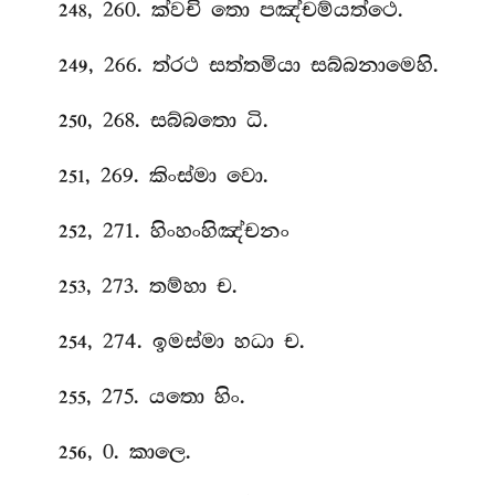
, 260. ක්වචි තො පඤ්චම්යත්ථෙ.
248
, 266. ත්රථ සත්තමියා සබ්බනාමෙහි.
249
, 268. සබ්බතො ධි.
250
, 269. කිංස්මා වො.
251
, 271. හිංහංහිඤ්චනං
252
, 273. තම්හා
ච.
253
, 274. ඉමස්මා හධා ච.
254
, 275. යතො හිං.
255
, 0. කාලෙ.
256