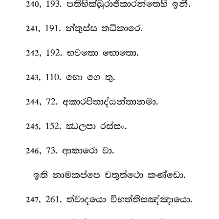
, 193. පතිභික්ඛුරාජීකාරන්තෙහි ඉනී.
240
, 191. න්තුස්ස තධීකාරෙ.
241
, 192. භවතො භොතො.
242
, 110. භො ගෙ තු.
243
, 72. අකාරපිතාද්යන්තානමා.
244
, 152. ඣලපා රස්සං.
245
, 73. ආකාරො වා.
246
ඉති නාමකප්පෙ චතුත්ථො කණ්ඩො.
, 261. ත්වාදයො විභත්තිසඤ්ඤායො.
247