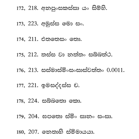
, 218. අනපුංසකස්සා යං සිම්හි.
172
, 223. අමුස්ස මො සං.
173
, 211. එතතෙසං තො.
174
, 212. තස්ස වා නත්තං සබ්බත්ථ.
175
, 213. සස්මාස්මිංසංසාස්වත්තං 0.0011.
176
, 221. ඉමසද්දස්ස ච.
177
, 224. සබ්බතො කො.
178
, 204. ඝපතො ස්මිං සානං සංසා.
179
, 207. නෙතාහි ස්මිමායයා.
180