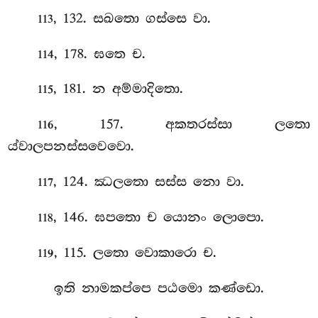
, 132. සඛතො ගස්සෙ වා.
113
, 178. ඝතෙ ච.
114
, 181. න අම්මාදිතො.
115
, 157. අකතරස්සා ලතො
116
ය්වාලපනස්සවෙවො.
, 124. ඣලතො සස්ස නො වා.
117
, 146. ඝපතො ච යොනං ලොපො.
118
, 115. ලතො වොකාරො ච.
119
ඉති නාමකප්පෙ පඨමො කණ්ඩො.