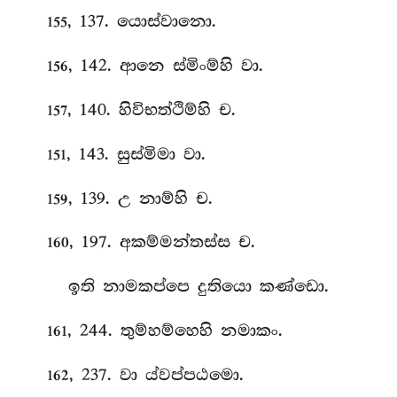
, 137. යොස්වානො.
155
, 142. ආනෙ ස්මිංම්හි වා.
156
, 140. හිවිභත්ථිම්හි ච.
157
, 143. සුස්මිමා
වා.
151
, 139. උ නාම්හි ච.
159
, 197. අකම්මන්තස්ස ච.
160
ඉති නාමකප්පෙ දුතියො කණ්ඩො.
, 244. තුම්හම්හෙහි නමාකං.
161
, 237. වා ය්වප්පඨමො.
162