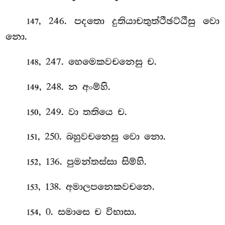
, 246. පදතො දුතියාචතුත්ථීඡට්ඨීසු වො
147
නො.
, 247. හෙමෙකවචනෙසු ච.
148
, 248. න අංම්හි.
149
, 249. වා තතියෙ ච.
150
, 250. බහුවචනෙසු වො නො.
151
, 136. පුමන්තස්සා සිම්හි.
152
, 138. අමාලපනෙකවචනෙ.
153
, 0. සමාසෙ ච විභාසා.
154