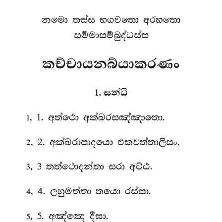
නමො තස්ස භගවතො අරහතො
සම්මාසම්බුද්ධස්ස
කච්චායනබ්යාකරණං
1. සන්ධි
, 1. අත්ථො
අක්ඛරසඤ්ඤාතො.
1
, 2. අක්ඛරාපාදයො එකචත්තාලිසං.
2
, 3 තත්ථොදන්තා සරා අට්ඨ.
3
, 4. ලහුමත්තා තයො රස්සා.
4
, 5. අඤ්ඤෙ දීඝා.
5