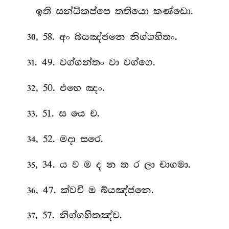
ඉති සන්ධිකප්පෙ තතියො කණ්ඩො.
, 58. අං
බ්යඤ්ජනෙ නිග්ගහිතං.
30
. 49. වග්ගන්තං වා වග්ගෙ.
31
, 50. එහෙ ඤං.
32
. 51. ස යෙ ච.
33
, 52. මදා සරෙ.
34
, 34. ය ව ම ද න ත ර ලා චාගමා.
35
, 47. ක්වචි ඔ බ්යඤ්ජනෙ.
36
, 57. නිග්ගහිතඤ්ච.
37