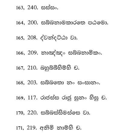
, 240. සස්සං.
163
, 200. සබ්බනාමකාරතෙ පඨමො.
164
, 208. ද්වන්දට්ඨා වා.
165
, 209. නාඤ්ඤං සබ්බනාමිකං.
166
, 210. බහුබ්බීහිම්හි ච.
167
, 203. සබ්බතො නං සංසානං.
168
, 117. රාජස්ස රාජු සුනං හිසු ච.
169
, 220. සබ්බස්සිමස්සෙ වා.
170
, 219. අනිමි නාම්හි ච.
171