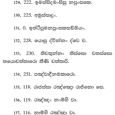
, 222. ඉමස්සිදමංසිසු නපුංසකෙ.
129
, 225. අමුස්සාදුං.
130
, 0. ඉත්ථිපුමනපුංසකසඞ්ඛ්යං.
131
, 228. යොසු ද්වින්නං ද්වෙ ච.
132
, 230. තිචතුන්නං තිස්සො චතස්සො
133
තයොචත්තාරො තීණි චත්තාරි.
, 251. පඤ්චාදීනමකාරො.
134
, 118. රාජස්සා රඤ්ඤො රාජිනො සෙ.
135
, 119. රඤ්ඤං නංම්හි වා.
136
, 116. නාම්හි රඤ්ඤා වා.
137