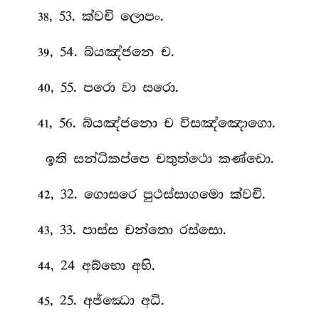
, 53. ක්වචි ලොපං.
38
, 54. බ්යඤ්ජනෙ ච.
39
, 55. පරො වා සරො.
40
, 56. බ්යඤ්ජනො ච විසඤ්ඤොගො.
41
ඉති සන්ධිකප්පෙ චතුත්ථො කණ්ඩො.
, 32. ගොසරෙ පුථස්සාගමො ක්වචි.
42
, 33. පාස්ස චන්තො රස්සො.
43
, 24 අබ්භො අභි.
44
, 25. අජ්ඣො අධි.
45