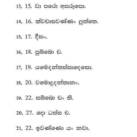
, 15. වා පරො අසරූපො.
13
, 16. ක්වචාසවණ්ණං ලුත්තෙ.
14
, 17. දීඝං.
15
, 18. පුබ්බො ච.
16
, 19. යමෙදන්තස්සාදෙසො.
17
, 20. වමොදුදන්තානං.
18
. 22. සබ්බො චං ති.
19
, 27. දො ධස්ස ච.
20
, 22. ඉවණ්ණො යං නවා.
21