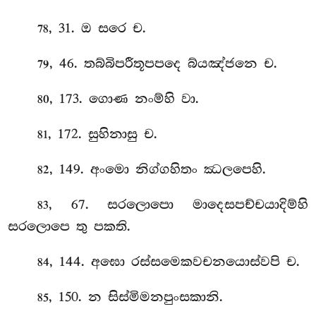
, 31. ඔ සරෙ ච.
78
, 46. තබ්බිපරීතූපපදෙ බ්යඤ්ජනෙ ච.
79
, 173. ගොණ නංම්හි වා.
80
, 172. සුහිනාසු ච.
81
, 149. අංමො
නිග්ගහිතං ඣලපෙහි.
82
, 67. සරලොපො මාදෙසපච්චයාදිම්හි
83
සරලොපෙ තු පකති.
, 144. අඝො රස්සමෙකවචනයොස්වපි ච.
84
, 150. න සිස්මිමනපුංසකානි.
85