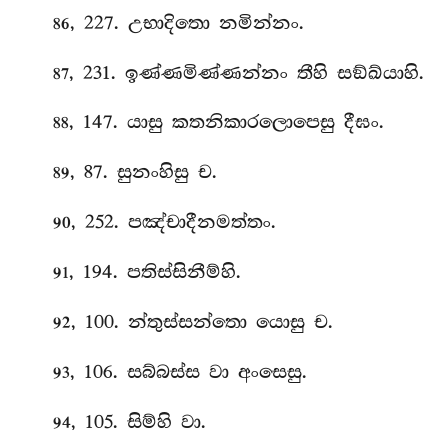
, 227. උභාදිතො නමින්නං.
86
, 231. ඉණ්ණමිණ්ණන්නං තීහි සඞ්ඛ්යාහි.
87
, 147. යාසු කතනිකාරලොපෙසු දීඝං.
88
, 87. සුනංහිසු ච.
89
, 252. පඤ්චාදීනමත්තං.
90
, 194. පතිස්සිනීම්හි.
91
, 100. න්තුස්සන්තො යොසු ච.
92
, 106. සබ්බස්ස වා අංසෙසු.
93
, 105. සිම්හි වා.
94