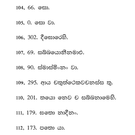
, 66. සො.
104
, 0. සො වා.
105
, 302. දීඝොරෙහි.
106
, 69. සබ්බයොනීනමාඑ.
107
, 90. ස්මාස්මිංනං වා.
108
, 295. ආය චතුත්ථෙකවචනස්ස තු.
109
, 201. තයො නෙව ච සබ්බනාමෙහි.
110
, 179. ඝතො නාදීනං.
111
, 173. පතො යා.
112