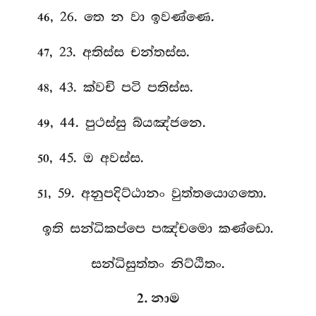
, 26. තෙ න වා ඉවණ්ණෙ.
46
, 23. අතිස්ස චන්තස්ස.
47
, 43. ක්වචි
පටි පතිස්ස.
48
, 44. පුථස්සු බ්යඤ්ජනෙ.
49
, 45. ඔ අවස්ස.
50
, 59. අනුපදිට්ඨානං වුත්තයොගතො.
51
ඉති සන්ධිකප්පෙ පඤ්චමො කණ්ඩො.
සන්ධිසුත්තං නිට්ඨිතං.
2. නාම