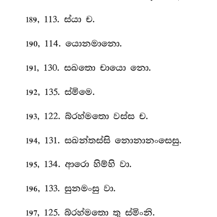
, 113. ස්යා ච.
189
, 114. යොනමානො.
190
, 130. සඛතො චායො නො.
191
, 135. ස්මිමෙ.
192
, 122. බ්රහ්මතො වස්ස ච.
193
, 131. සඛන්තස්සි නොනානංසෙසු.
194
, 134. ආරො
හිම්හි වා.
195
, 133. සුනමංසු වා.
196
, 125. බ්රහ්මතො තු ස්මිංනි.
197