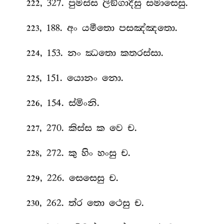
, 327. පුමස්ස ලිඞ්ගාදීසු සමාසෙසු.
222
, 188. අං යමීතො පසඤ්ඤතො.
223
, 153. නං ඣතො කතරස්සා.
224
, 151. යොනං නො.
225
, 154. ස්මිංනි.
226
, 270. කිස්ස ක වෙ ච.
227
, 272. කු හිං හංසු ච.
228
, 226. සෙසෙසු ච.
229
, 262. ත්ර තො ථෙසු ච.
230