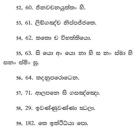
, 60. ජිනවචනයුත්තං හි.
52
, 61. ලිඞ්ගඤ්ච නිප්පජ්ජතෙ.
53
, 62. තතො ච විභත්තියො.
54
, 63. සි යො අං යො නා හි ස නං ස්මා හි
55
සනං ස්මිං සු.
, 64. තදනුපරොධෙන.
56
, 71. ආලපනෙ සි ගසඤ්ඤො.
57
, 29. ඉවණ්ණුවණ්ණා ඣලා.
58
, 182. තෙ ඉත්ථිධ්යා පො.
59