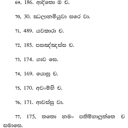
, 186. ආදිතො ඔ ච.
69
, 30. ඣලානමියුවා සරෙ වා.
70
, 489. යවකාරා ච.
71
, 185. පසඤ්ඤස්ස ච.
72
, 174. ගාව සෙ.
73
, 169. යොසු ච.
74
, 170. අවංම්හි ච.
75
, 171. ආවස්සු වා.
76
, 175, තතො නමං පතිම්හාලුත්තෙ ච
77
සමාසෙ.