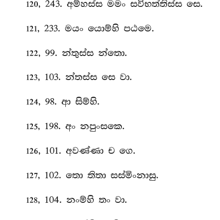
, 243. අම්හස්ස
මමං සවිභත්තිස්ස සෙ.
120
, 233. මයං යොම්හි පඨමෙ.
121
, 99. න්තුස්ස න්තො.
122
, 103. න්තස්ස සෙ වා.
123
, 98. ආ සිම්හි.
124
, 198. අං නපුංසකෙ.
125
, 101. අවණ්ණා ච ගෙ.
126
, 102. තො තිතා සස්මිංනාසු.
127
, 104. නංම්හි තං වා.
128