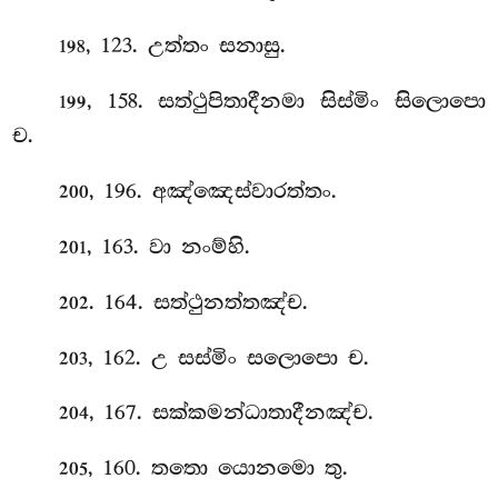
, 123. උත්තං සනාසු.
198
, 158. සත්ථුපිතාදීනමා සිස්මිං සිලොපො
199
ච.
, 196. අඤ්ඤෙස්වාරත්තං.
200
, 163. වා නංම්හි.
201
. 164. සත්ථුනත්තඤ්ච.
202
, 162. උ සස්මිං සලොපො ච.
203
, 167. සක්කමන්ධාතාදීනඤ්ච.
204
, 160. තතො යොනමො තු.
205