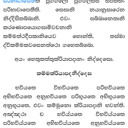
පරිභාවාපෙතී
ති පුග්ගලො පුග්ගලස්ස සපත්තං
පරිභාවාපෙතීති. සෙසානි නයානුසාරෙන
නිද්දිසිතබ්බානි. එවං සබ්බානෙතානි
කරණොපයොගසාමිවචනානි
කම්මත්ථදීපකානියෙව හොන්ති, තස්මා
ද්විකම්මකවසෙනත්ථො ගහෙතබ්බො.
අයං හෙතුකත්තුක්රියාපදානං නිද්දෙසො.
කම්මක්රියාපදනිද්දෙස
භවියතෙ විභවියතෙ පරිභවියතෙ
අභිභවියතෙ අනුභවියතෙ පරිභූයතෙ අභිභූයතෙ
අනුභූයතෙ, එවං කම්මුනො ක්රියාපදානි භවන්ති.
අඤ්ඤථා ච භවිය්යතෙ විභවිය්යතෙ
පරිභවිය්යතෙ අභිභවිය්යතෙ අනුභවිය්යතෙ