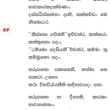
භාවකාරකලක්ඛණං;
දස්සයිස්සාමහං දානි, සක්කච්චං මෙ
නිබොධථ.
📜
‘‘තිස්සො ගච්ඡති’’ඉච්චත්ර, කත්තාරං
කත්තුනො පදං;
‘‘ධම්මො දෙසියති’’ච්චත්ර, කම්මං තු
කම්මුනො පදං.
සරූපතො පකාසෙති, තස්මා තෙ
පාකටා උභො;
තථා විභවිය්යතීති-ආදිභාවපදං පන.
සරූපතො න දීපෙති, කාරකං
භාවනාමකං;