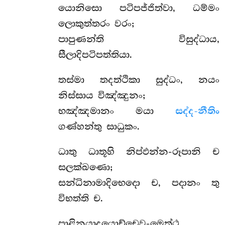
යොනිසො පටිපජ්ජිත්වා, ධම්මං
ලොකුත්තරං වරං;
පාපුණන්ති විසුද්ධාය,
සීලාදිපටිපත්තියා.
තස්මා තදත්ථිකා සුද්ධං, නයං
නිස්සාය විඤ්ඤුනං;
භඤ්ඤමානං මයා
සද්ද-නීතිං
ගණ්හන්තු සාධුකං.
ධාතු ධාතූහි නිප්ඵන්න-රූපානි ච
සලක්ඛණො;
සන්ධිනාමාදිභෙදො ච, පදානං තු
විභත්ති ච.
පාළිනයාදයොච්චෙව-මෙත්ථ