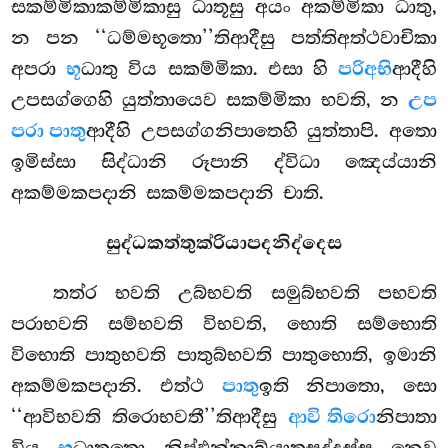
සකම්මිකාකම්මිකාසු ධාතූසු අයං අකම්මිකා ධාතු,
න පන ‘‘ධම්මභූතො’’තිආදීසු පත්තිඅත්ථවාචිකා
අපරා
භූ
ධාතු විය සකම්මිකා. එසා හි
පරිඅභි
ආදීහි
උපසග්ගෙහි යුත්තායෙව සකම්මිකා භවති, න
උප
පරා පාතු
ආදීහි උපසග්ගනිපාතෙහි යුත්තාපි. අතො
ඉමිස්සා සිද්ධානි රූපානි ද්විධා ඤෙය්යානි
අකම්මකපදානි සකම්මකපදානි චාති.
සුද්ධකත්තුක්රියාපදනිද්දෙස
තත්ර
භවති උබ්භවති සමුබ්භවති පභවති
පරාභවති සම්භවති විභවති, භොති සම්භොති
විභොති පාතුභවති පාතුබ්භවති පාතුභොති, ඉමානි
අකම්මකපදානි. එත්ථ
පාතු
ඉති නිපාතො, සො
‘‘ආවිභවති තිරොභවතී’’තිආදීසු
ආවි තිරො
නිපාතා
විය
ධාතුතො නිප්ඵන්නාඛ්යාතසද්දස්ස නෙව