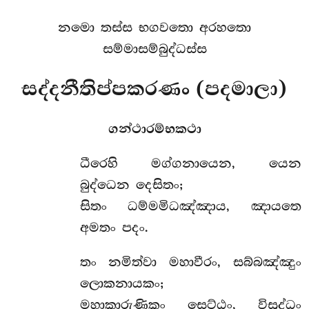
නමො තස්ස භගවතො අරහතො
සම්මාසම්බුද්ධස්ස
සද්දනීතිප්පකරණං (පදමාලා)
ගන්ථාරම්භකථා
ධීරෙහි
මග්ගනායෙන, යෙන
බුද්ධෙන දෙසිතං;
සිතං ධම්මමිධඤ්ඤාය, ඤායතෙ
අමතං පදං.
තං නමිත්වා මහාවීරං, සබ්බඤ්ඤුං
ලොකනායකං;
මහාකාරුණිකං සෙට්ඨං, විසුද්ධං