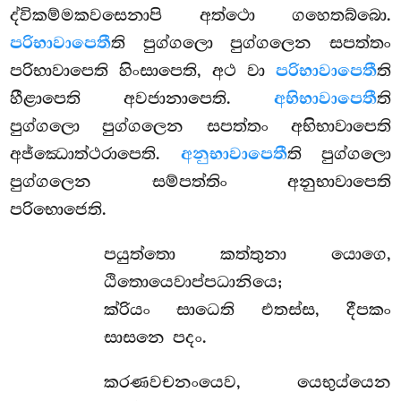
ද්විකම්මකවසෙනාපි අත්ථො ගහෙතබ්බො.
පරිභාවාපෙතී
ති පුග්ගලො පුග්ගලෙන සපත්තං
පරිභාවාපෙති හිංසාපෙති, අථ වා
පරිභාවාපෙතී
ති
හීළාපෙති අවජානාපෙති.
අභිභාවාපෙතී
ති
පුග්ගලො පුග්ගලෙන සපත්තං අභිභාවාපෙති
අජ්ඣොත්ථරාපෙති.
අනුභාවාපෙතී
ති පුග්ගලො
පුග්ගලෙන සම්පත්තිං අනුභාවාපෙති
පරිභොජෙති.
පයුත්තො කත්තුනා යොගෙ,
ඨිතොයෙවාප්පධානියෙ;
ක්රියං සාධෙති එතස්ස, දීපකං
සාසනෙ පදං.
කරණවචනංයෙව, යෙභුය්යෙන