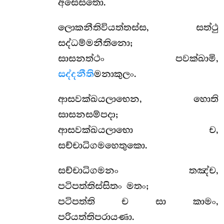
අසෙසතො.
ලොකනීතිවියත්තස්ස, සත්ථු
සද්ධම්මනීතිනො;
සාසනත්ථං පවක්ඛාමි,
සද්දනීති
මනාකුලං.
ආසවක්ඛයලාභෙන, හොති
සාසනසම්පදා;
ආසවක්ඛයලාභො ච,
සච්චාධිගමහෙතුකො.
සච්චාධිගමනං
තඤ්ච,
පටිපත්තිස්සිතං මතං;
පටිපත්ති ච සා කාමං,
පරියත්තිපරායණා.