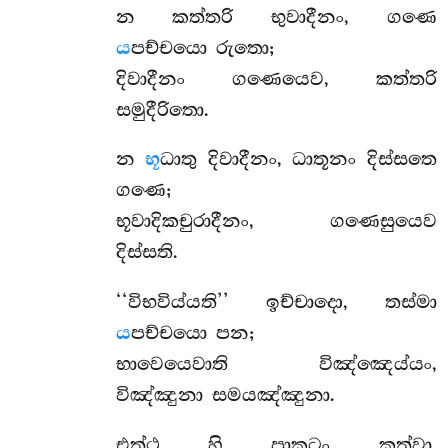
න කත්තරි භුවාදීනං, ගණෙ
ය
පච්චයො රුතො;
දිවාදීනං ගණෙයෙව, කත්තරි
සමුදීරිතො.
න
භූ
ධාතු දිවාදීනං, ධාතූනං දිස්සතෙ
ගණෙ;
භූවාදිකචුරාදීනං, ගණෙසුයෙව
දිස්සති.
‘‘විභවිය්යති’’ ඉච්චාදො, තස්මා
ය
පච්චයො පන;
භාවෙයෙවාති විඤ්ඤෙය්යං,
විඤ්ඤුනා සමයඤ්ඤුනා.
එත්ථ හි පාකටං කත්වා,