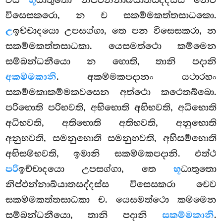
භූ
විසෙසකරො, න ච සකම්මකත්තසාධකො.
උ
ඉච්චාදයො උපසග්ගා, තෙ පන විසෙසකරා, න
සකම්මකත්තසාධකා. යෙසමත්ථො කම්මෙන
සම්බන්ධනීයො න හොති, තානි පදානි
අකම්මකානි
. අකම්මකපදානං යථාරහං
සකම්මකාකම්මකවසෙන අත්ථො කථෙතබ්බො.
පරිභොති පරිභවති, අභිභොති අභිභවති, අධිභොති
අධිභවති, අතිභොති අතිභවති, අනුභොති
අනුභවති, සමනුභොති සමනුභවති, අභිසම්භොති
අභිසම්භවති, ඉමානි සකම්මකපදානි. එත්ථ
පරි
ඉච්චාදයො උපසග්ගා, තෙ
භූ
ධාතුතො
නිප්ඵන්නාඛ්යාතසද්දස්ස විසෙසකරා චෙව
සකම්මකත්තසාධකා ච. යෙසමත්ථො කම්මෙන
සම්බන්ධනීයො, තානි පදානි
සකම්මකානි
.