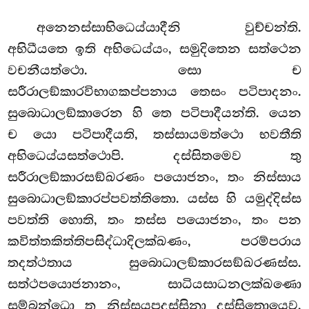
අනෙනස්සාභිධෙය්යාදීනි
වුච්චන්ති.
අභිධීයතෙ ඉති අභිධෙය්යං, සමුදිතෙන සත්ථෙන
වචනීයත්ථො. සො ච
සරීරාලඞ්කාරවිභාගකප්පනාය තෙසං පටිපාදනං.
සුබොධාලඞ්කාරෙන හි තෙ පටිපාදීයන්ති. යෙන
ච යො පටිපාදීයති, තස්සායමත්ථො භවතීති
අභිධෙය්යසත්ථොපි. දස්සිතමෙව තු
සරීරාලඞ්කාරසඞ්ඛරණං පයොජනං, තං නිස්සාය
සුබොධාලඞ්කාරප්පවත්තිතො. යස්ස හි යමුද්දිස්ස
පවත්ති හොති, තං තස්ස පයොජනං, තං පන
කවිත්තකිත්තිපසිද්ධාදිලක්ඛණං, පරම්පරාය
තදත්ථතාය සුබොධාලඞ්කාරසඞ්ඛරණස්ස.
සත්ථපයොජනානං, සාධියසාධනලක්ඛණො
සම්බන්ධො තු නිස්සයපදස්සිනා දස්සිතොයෙව.