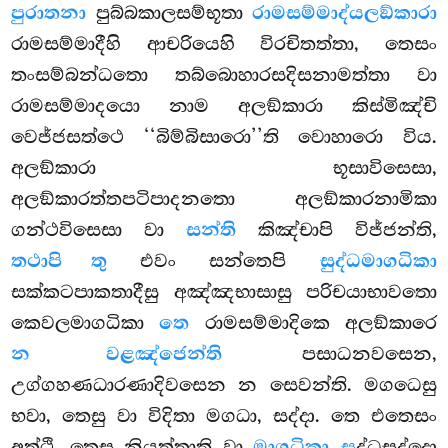
පුරාතනා
පුබ්බකාලසම්භූතා
රාමසම්මාද්යලඞ්කාරා
රාමසම්මාදීහි ආචරියෙහි විරචිතත්තා, තෙසං
තංසම්බන්ධතො තබ්බොහාරසදිසනාමත්තා වා
රාමසම්මාදයො නාම අලඞ්කාරා කිස්මිඤ්චි
වෙජ්ජසත්ථෙ ‘‘බිම්බිසාරො’’ති වොහාරො විය.
අලඞ්කාරා භූසාවිසෙසා,
අලඞ්කාරත්තපටිපාදනතො අලඞ්කාරනාමිකා
ගන්ථවිසෙසා වා
සන්ති
කිඤ්චාපි විජ්ජන්ති,
තථාපි තු
එවං සන්තෙපි
සුද්ධමාගධිකා
සක්කටපාකතාදීසු අඤ්ඤභාසාසු පරිචයාභාවතො
කෙවලමාගධිකා
තෙ
රාමසම්මාදිකෙ අලඞ්කාරෙ
න වළඤ්ජෙන්ති
පසාධනවසෙන,
උග්ගහණධාරණාදිවසෙන
න සෙවන්ති. මගධෙසු
භවා, තෙසු වා විදිතා මගධා, සද්දා. තෙ එතෙසං
අත්ථි, තෙසු නියුත්තාති වා
මාගධිකා. සු
ද්ධසද්දො