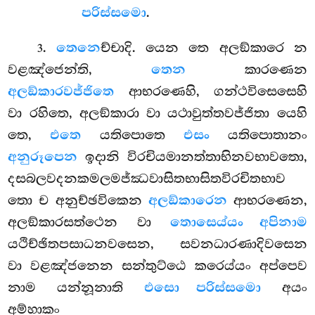
පරිස්සමො
.
.
තෙනෙ
ච්චාදි. යෙන තෙ අලඞ්කාරෙ න
3
වළඤ්ජෙන්ති,
තෙන
කාරණෙන
අලඞ්කාරවජ්ජිතෙ
ආභරණෙහි, ගන්ථවිසෙසෙහි
වා රහිතෙ, අලඞ්කාරා වා යථාවුත්තවජ්ජිතා යෙහි
තෙ,
එතෙ
යතිපොතෙ
එසං
යතිපොතානං
අනුරූපෙන
ඉදානි විරචියමානත්තාභිනවභාවතො,
දසබලවදනකමලමජ්ඣවාසිතභාසිතවිරචිතභාව
තො ච අනුච්ඡවිකෙන
අලඞ්කාරෙන
ආභරණෙන,
අලඞ්කාරසත්ථෙන වා
තොසෙය්යං අපිනාම
යථිච්ඡිතපසාධනවසෙන, සවනධාරණාදිවසෙන
වා වළඤ්ජනෙන සන්තුට්ඨෙ කරෙය්යං අප්පෙව
නාම යන්නූනාති
එසො පරිස්සමො
අයං
අම්හාකං