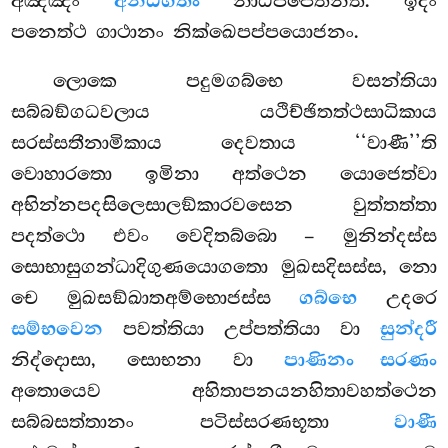
අඤ්ඤං
අනධිගතං
නාධිප්පෙතන්ති. ඉදං
පනෙත්ථ ගාථානං නික්ඛෙපප්පයොජනං.
ලොකෙ පදුමගබ්භෙ වසන්තියා
සබ්බඞ්ගධවලාය යථිච්ඡිතත්ථසාධිකාය
සරස්සතීනාමිකාය දෙවතාය ‘‘වාණී’’ති
වොහාරතො ඉමිනා අත්ථෙන යොජෙත්වා
අභින්නපදසිලෙසාලඞ්කාරවසෙන වුත්තත්තා
පදත්ථො එවං වෙදිතබ්බො – මුනින්දස්ස
සොභාසුගන්ධාදිගුණයොගතො මුඛසදිසස්ස, නො
චෙ මුඛසඞ්ඛාතඅම්භොජස්ස
ගබ්භෙ
උදරෙ
සම්භවෙන
පවත්තියා උප්පත්තියා වා
සුන්දරී
නිද්දොසා, සොභනා වා
පාණිනං සරණං
අතොයෙව අහිතාපනයනහිතාවහත්ථෙන
සබ්බසත්තානං පටිස්සරණභූතා
වාණී