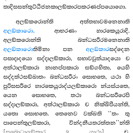
තාදිසසන්තුට්ඨිජනකාලඞ්කාරපකරණප්පයොගො.
අලඞ්කරොන්ති අත්තභාවමනෙනාති
අලඞ්කාරො,
ආභරණං හාරකෙයූරාදි.
අලඞ්කරොන්ති බන්ධසරීරමනෙනාති
අලඞ්කාරො
තිමිනා පන
අලඞ්කාර
සද්දෙන
පසාදාදයො සද්දාලඞ්කාරා, සභාවවුත්යාදයො ච
අත්ථාලඞ්කාරා නානප්පකාරා සඞ්ගහිතා, යෙහි
සද්දත්ථසඞ්ඛාතං බන්ධසරීරං සොභතෙ, යථා හි
පුරිසසරීරෙ හාරකෙයූරාද්යලඞ්කාරො න්යස්යතෙ,
යෙන සොභතෙ, තථා බන්ධසරීරෙපි
සද්දාලඞ්කාරා, අත්ථාලඞ්කාරා ච නික්ඛිපීයන්ති,
යතො සොභතෙ. තෙනෙව වක්ඛති ‘‘තං තු
පාපෙන්තුලඞ්කාරා, වින්දනීයතරත්තන’’න්ති
[සුබොධාලඞ්කාර 9 ගාථා]
ච,