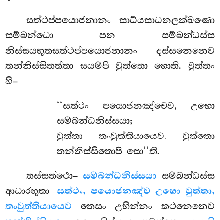
සත්ථප්පයොජනානං සාධ්යසාධනලක්ඛණො
සම්බන්ධො පන සම්බන්ධස්ස
නිස්සයභූතසත්ථප්පයොජනානං දස්සනෙනෙව
තන්නිස්සිතත්තා සයම්පි වුත්තො හොති. වුත්තං
හි–
‘‘සත්ථං පයොජනඤ්චෙව, උභො
සම්බන්ධනිස්සයා;
වුත්තා තංවුත්තියායෙව, වුත්තො
තන්නිස්සිතොපි සො’’ති.
තස්සත්ථො–
සම්බන්ධනිස්සයා
සම්බන්ධස්ස
ආධාරභූතා
සත්ථං, පයොජනඤ්ච උභො වුත්තා,
තංවුත්තියායෙව
තෙසං උභින්නං කථනෙනෙව