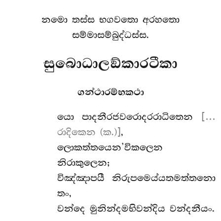
නමො තස්ස භගවතො අරහතො
සම්මාසම්බුද්ධස්ස.
සුබොධාලඞ්කාරටීකා
ගන්ථාරම්භකථා
යො
පාදනීරජවරොදරරාධිතෙන
[…
රාදිකෙන (ක.)]
,
ලොකත්තයෙන’විකලෙන
නිරාකුලෙන;
විඤ්ඤාපයී නිරුපමෙය්යතමත්තනො
තං,
වන්දෙ මුනින්දමභිවන්දිය වන්දනීයං.