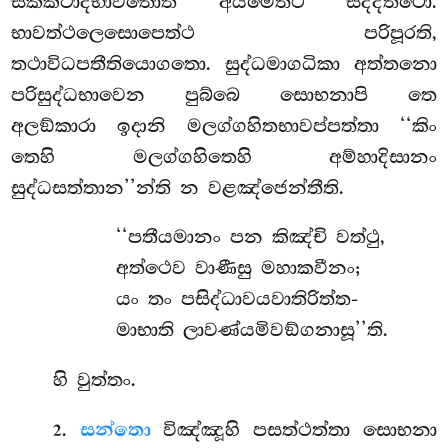
සක්කටාදිභාවතොති අයමෙත්ථ සද්දත්ථො.
භාවත්ථලෙසොපෙත්ථ පරිපූරති,
තථාවිධපතීතියොගතො. සුද්ධමාගධිකා අත්තනො
පරිසුද්ධභාවෙන පුබ්බෙ සොභනාපි තෙ
අලඞ්කාරා ඉදානි මලග්ගහිතභාවප්පත්තා ‘‘කිං
තෙහි මලග්ගහිතෙහි අම්හාදිසානං
සුද්ධසත්තාන’’න්ති න වළඤ්ජෙන්තීති.
‘‘පතීයමානං පන කිඤ්චි වත්ථු,
අත්ථෙව වාණීසු මහාකවීනං;
යං තං පසිද්ධාවයවාතිරිත්ත-
මාභාති ලාවණ්යමිවඞ්ගනාසූ’’ති.
හි වුත්තං.
.
සන්තො
විඤ්ඤූහි පසත්ථත්තා සොභනා
2