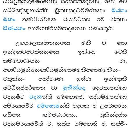
යථාවුත්තගුණොපෙතා සරස්සතීදෙවතා, නො චෙ
සබ්බඤ්ඤුභාරතීති වුත්තසද්ධම්මරතනං
මය්හං
මනං
ගන්ථවිරචනෙ බ්යාවටස්ස මෙ චිත්තං
පීණයතං
අභිමතත්ථසම්පාදනෙන පීණයතූති.
උභයලොකජානනතො මුනි ච සො
ඉන්දභාවපවත්තනතො ඉන්දො චෙති
කම්මධාරයෙන වා,
අගාරියමුනිඅනගාරියමුනිසෙඛමුනිඅසෙඛමුනීනං
චතුන්නං පඤ්චමො හුත්වා ඉන්දොති
ඡට්ඨීතප්පුරිසෙන වා
මුනින්දො
. දෙවතාපක්ඛෙ
වදනමිව
වදන
න්ති අම්භොජෙ, සද්ධම්මපක්ඛෙ
අම්භොජමිව
අම්භොජ
න්ති වදනෙ ච උපචාරෙන
ගහිතෙ කම්මධාරයො. මුනින්දස්ස
වදනම්භොජමිති ච, තස්ස ගබ්භොති ච, තස්මිං