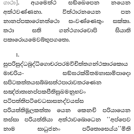
ගාථා]
. අයමෙත්ථ සඞ්ඛෙපෙන නයෙන
අත්ථවණ්ණනා. විත්ථාරනයෙන පන
නානප්පකාරෙනත්ථො සංවණ්ණෙතුං සක්කා.
තථා සති ගන්ථගාරවොපි සියාති
පකාරොයමෙවබ්භුපගතො.
.
1
සුපරිසුද්ධබුද්ධිගොචරපරමවිචිත්තගන්ථකාරකොය
මාචරිය- සඞ්ඝරක්ඛිතමහාසාමිපාදො
සපිටකත්තයසබ්බසත්ථපාරාවතරණෙන
සඤ්ජාතානප්පකපීතිසුඛමනුභවං
පටිපත්තිපටිවෙධසාසනද්වයස්ස
පරියත්තිමූලකත්තා යෙන කෙනචි පරියායෙන
තස්සා පරියත්තියා අත්ථාවබොධෙන ‘‘අප්පෙව
නාම සාධුජනං පරිතොසෙය්ය’’මිති