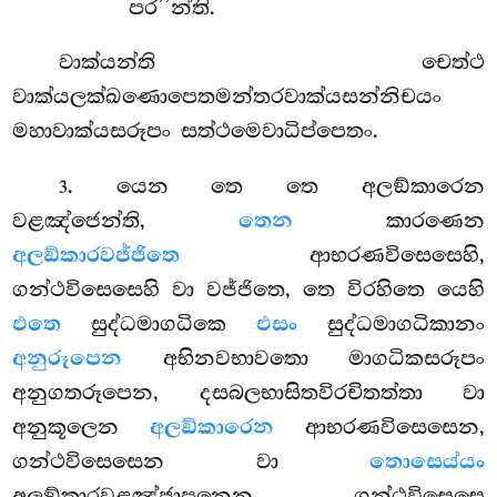
පර’’න්ති.
වාක්යන්ති චෙත්ථ
වාක්යලක්ඛණොපෙතමන්තරවාක්යසන්නිචයං
මහාවාක්යසරූපං සත්ථමෙවාධිප්පෙතං.
. යෙන තෙ තෙ අලඞ්කාරෙන
3
වළඤ්ජෙන්ති,
තෙන
කාරණෙන
අලඞ්කාරවජ්ජිතෙ
ආභරණවිසෙසෙහි,
ගන්ථවිසෙසෙහි වා වජ්ජිතෙ, තෙ විරහිතෙ යෙහි
එතෙ
සුද්ධමාගධිකෙ
එසං
සුද්ධමාගධිකානං
අනුරූපෙන
අභිනවභාවතො මාගධිකසරූපං
අනුගතරූපෙන, දසබලභාසිතවිරචිතත්තා වා
අනුකූලෙන
අලඞ්කාරෙන
ආභරණවිසෙසෙන,
ගන්ථවිසෙසෙන වා
තොසෙය්යං
අලඞ්කාරවළඤ්ජාපනෙන, ගන්ථවිසෙසෙ