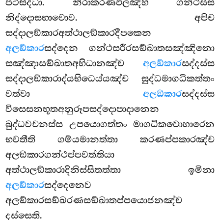
පටිසිද්ධා. නිරාකරණඵලඤ්හි ගන්ථස්ස
නිද්දොසභාවොව. අපිච
සද්දාලඞ්කාරඅත්ථාලඞ්කාරදීපකෙන
අලඞ්කාර
සද්දෙන
ගන්ථසරීරසඞ්ඛාතසඤ්ඤිනො
සඤ්ඤාසඞ්ඛාතඅභිධානඤ්ච
අලඞ්කාර
සද්දස්ස
සද්දාලඞ්කාරාද්යභිධෙය්යඤ්ච සුද්ධමාගධිකත්තං
වත්වා
අලඞ්කාර
සද්දස්ස
විසෙසනභූතඅනුරූපසද්දොපාදානෙන
බුද්ධවචනස්ස උපයොගත්තං මාගධිකවොහාරෙන
භවතීති ගම්යමානත්තා කරණප්පකාරඤ්ච
අලඞ්කාරගන්ථප්පවත්තියා
අත්ථාලඞ්කාරාදිනිස්සිතත්තා ඉමිනා
අලඞ්කාර
සද්දෙනෙව
අලඞ්කාරසඞ්ඛරණසඞ්ඛාතප්පයොජනඤ්ච
දස්සෙති.