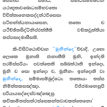
තෙනාපි සමාධි, සමාධිසම්භවෙන
යථාභූතාවබොධසම්භවතො
විචිත්තානෙකසද්දත්ථවිසෙසා
පටිභන්ත්යනායාසෙන, තතො ච
යථිච්ඡිතසිද්ධිනිප්ඵත්තීති වඞ්කවුත්තියා
තප්පසාදමාසීසති.
කිංවිසිට්ඨොච්චාහ
‘‘මුනින්දෙ’’
ච්චාදි. උභො
ලොකෙ මුනාති ජානාතීති මුනි, ඉන්දති
පරමිස්සරියං පවත්තෙති සබ්බත්ථාති ඉන්දො,
මුනි ච සො ඉන්දො ච, මුනීනං ඉන්දොති වා
මුනින්දො,
සම්මාසම්බුද්ධො. තතොයං තස්ස
නිමිත්තකසඤ්ඤා. විජ්ජමානෙසුපි
පරියායසද්දෙස්වඤ්ඤෙසු
කවිකාමිතස්සත්ථස්සෙකන්තවාචකත්තෙනො’