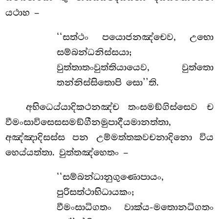
යථාහ –
‘‘සත්ථං පයොජනඤ්චෙව, උභො
සම්බන්ධනිස්සයා;
වුත්තාතංවුත්තියායෙව, වුත්තො
තන්නිස්සිතොපි සො’’ති.
අභිධෙය්යාදිකථනඤ්ච තංසමඞ්ගිස්සෙව ච
වීමංසාවිසෙසසමඞ්ගීනමුපාදීයමානත්තා,
අඤ්ඤාදිසස්ස පන උම්මත්තකවචනාදිනො විය
හෙය්යත්තා. වුත්තඤ්හෙතං –
‘‘සම්බන්ධානුගුණොපායං,
පුරිසත්ථාභිධායකං;
වීමංසාධිගතං වාක්ය-මතොනධිගතං