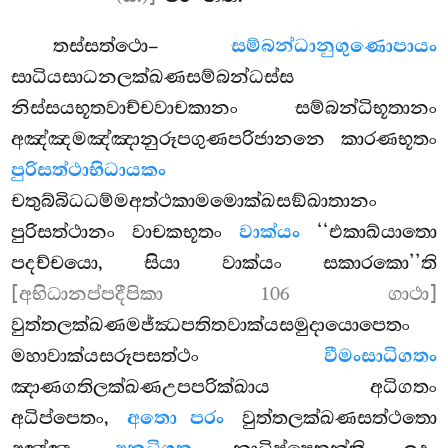
තස්සත්ථො–
සම්බන්ධානුගුණොපායං
සාධියසාධනලක්ඛණසම්බන්ධස්ස
නිස්සයභූතවාච්චවාචකානං සම්බන්ධිභූතානං
අඤ්ඤමඤ්ඤානුරූපගුණපරිජානනෙ කාරණභූතං
පුරිසත්ථාභිධායකං
චතුබ්බිධධම්මඅත්ථකාමමොක්ඛසඞ්ඛාතානං
පුරිසත්ථානං වාචකභූතං
වාක්යං
‘‘එකාඛ්යාතො
පදච්චයො, සියා වාක්යං සකාරකො’’ති
[අභිධානප්පදීපිකා 106 ගාථා]
වුත්තලක්ඛණමජ්ඣපතිතවාක්යසමුදායොපෙතං
මහාවාක්යසරූපසත්ථං
වීමංසාධිගතං
ඤාණගතිලක්ඛණඋපපරික්ඛාය අධිගතං
අධිප්පෙතං,
අතො පරං
වුත්තලක්ඛණසත්ථතො