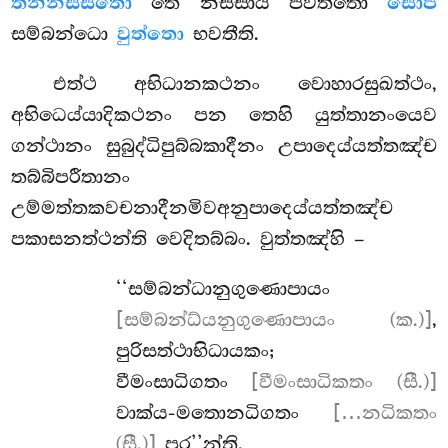
තන්නිස්සිතො
තෙ නිස්සාය පවත්තො
සොපි
සම්බන්ධො
වුත්තො
භවතීති.
එත්ථ අභිධානකථනං වොහාරසුඛත්ථං,
අභිධෙය්යාදිකථනං පන තෙහි යුත්තානංයෙව
ගන්ථානං සුබුද්ධිපුබ්බකාදීනං උපාදෙය්යත්තඤ්ච
තබ්බිපරීතානං
උම්මත්තකවචනාදීනමිවඅනුපාදෙය්යත්තඤ්ච
පකාසනත්ථන්ති වෙදිතබ්බං. වුත්තඤ්හි –
‘‘සම්බන්ධානුගුණොපායං
[සම්බන්ධ්යනුගුණොපායං (ක.)]
,
පුරිසත්ථාභිධායකං;
වීමංසාධිගතං
[වීමංසාධිකතං (සී.)]
වාක්ය-මතොනධිගතං
[…නධිකතං
(සී.)]
පර’’න්ති.