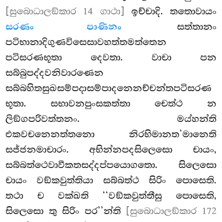
[සුබොධාලඞ්කාර 14 ගාථා]
ඉච්චාදි. තතොවායං
සරණං පාණිනං
සත්තානං
පටිභානාදිගුණවිසෙසාවහත්තමත්තෙන
පටිසරණභූතා දෙවතා. වාචා පන
සබ්බුපද්දවනිවාරණෙන
සබ්බහිතසුඛසම්පදාසම්පාදනෙනච්චන්තපටිසරණ
භූතා. සභාවනපුංසකත්තා චෙත්ථ න
ලිඞ්ගපරිවත්තනං. මය්හන්ති
එකවචනෙනත්තනො නිරභිමානත’මානෙති
සජ්ජනමාචාරං. අභින්නපදසිලෙසො චායං,
සබ්බත්ථෙවාවීකතසද්දප්පයොගතො. සිලෙසො
චායං වඞ්කවුත්තියා සබ්බත්ථ සිරිං පොසෙති.
තථා ච වක්ඛති ‘‘වඞ්කවුත්තීසු පොසෙති,
සිලෙසො තු සිරිං පර’’න්ති
[සුබොධාලඞ්කාර 172