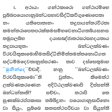
. අථායං
ගන්ථකාරො ගන්ථාරම්භෙ
1
පුබ්බපයොගානුබන්ධසභාවසිද්ධිකවිගුණොපෙතා
නං යතිපොතානං තදුපායන්තරවිරතා
කමන්තරාපෙතපරක්කමසම්භවෙනාධිගතබ්යසනස
තමුපලබ්භ දයාසඤ්ජාතරසරසහදයතාය
තදුපායභූතං බන්ධලක්ඛණං
විරචයිතුකාමොභිමතසිද්ධිනිමිත්තමත්තනොධිගත
සද්ධම්මදෙවතානුස්සරණං තාව දස්සෙතුමාහ
‘‘මුනින්දෙ’’
ච්චාදි. නනු ‘‘බන්ධලක්ඛණං
විරචයිතුකාමො’’ති වුත්තං, කිමෙත්ථ
ලක්ඛණකරණෙන අදිට්ඨලක්ඛණාපි දිස්සන්ති
බන්ධන්තාති? සච්චං, තථාපි තෙ
ඝුණක්ඛරප්පකාසා තබ්බිදූනං පයොගානුසාරිනො
වා සියුං, පුබ්බෙ කතසත්ථපරිචයා වා සියුන්ති