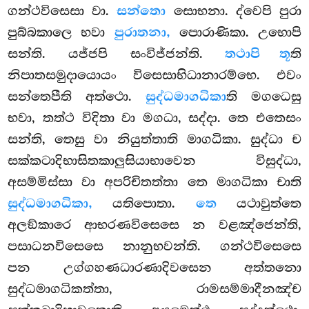
ගන්ථවිසෙසා වා.
සන්තො
සොභනා. ද්වෙපි පුරා
පුබ්බකාලෙ භවා
පුරාතනා,
පොරාණිකා. උභොපි
සන්ති. යජ්ජපි සංවිජ්ජන්ති.
තථාපි තූ
ති
නිපාතසමුදායොයං
විසෙසාභිධානාරම්භෙ. එවං
සන්තෙපීති අත්ථො.
සුද්ධමාගධිකා
ති මගධෙසු
භවා, තත්ථ විදිතා වා මගධා, සද්දා. තෙ එතෙසං
සන්ති, තෙසු වා නියුත්තාති මාගධිකා. සුද්ධා ච
සක්කටාදිභාසිතකාලුසියාභාවෙන විසුද්ධා,
අසම්මිස්සා වා අපරිචිතත්තා තෙ මාගධිකා චාති
සුද්ධමාගධිකා,
යතිපොතා.
තෙ
යථාවුත්තෙ
අලඞ්කාරෙ ආභරණවිසෙසෙ න වළඤ්ජෙන්ති,
පසාධනවිසෙසෙ නානුභවන්ති. ගන්ථවිසෙසෙ
පන උග්ගහණධාරණාදිවසෙන අත්තනො
සුද්ධමාගධිකත්තා, රාමසම්මාදීනඤ්ච