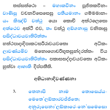
තස්සත්ථො –
මහාකවීනං
පූජිතකවීනං
වාණීසු
වචනවිසෙසෙසු
පතීයමානං
ගම්මමානං
යං කිඤ්චි වත්ථු
යො කොචි අත්ථලෙසො
අත්ථෙව
අත්ථි එව,
තං
වත්ථු
අඞ්ගනාසු
වනිතාසු
පසිද්ධාවයවාතිරිත්තං
හත්ථපාදාදිපාකටසරීරාවයවතො අධිකං
ලාවණ්යමිව
මනොගොචරීභූතසුන්දරත්තං විය
පසිද්ධාවයවාතිරිත්තං
පකාසසද්දාවයවතො අධිකං
හුත්වා
ආභාති
දිප්පතීති.
අභිධානාදිවණ්ණනා
.
තෙනාපි නාම තොසෙය්ය-
3
මෙතෙ’ලඞ්කාරවජ්ජිතෙ;
අනුරූපෙනා’ලඞ්කාරෙ-නෙ’සමෙසො