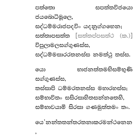
පත්තො සපත්තවිජයො
ජයබොධිමූලෙ,
සද්ධම්මරාජපදවිං යදනුග්ගහෙන;
සත්තාපසත්ත
[සත්තප්පසත්ථ (ක.)]
විපුලාමලසග්ගුණස්ස,
සද්ධම්මසාරරතනස්ස නමත්ථු තස්ස.
යො භාජනත්තමභිසම්භුණි
සග්ගුණස්ස,
තස්සාපි ධම්මරතනස්ස මහාරහස්ස;
සම්භාවිතං සසිරසාහිතසන්නතෙහි,
සම්භාවයාමි සිරසා ගණමුත්තමං තං.
යෙ’නන්තතන්තරතනාකරමන්ථනෙන
,