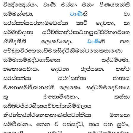
විඤ්ඤෙය්යං. වාණී මය්හං මනං පීණයතන්ති
සම්බන්ධො.
වාණී
ති වා
සරස්සත්යපරනාමධෙය්යා කාචි දෙවතා, සා
සබ්බාවදාතා යථිච්ඡිතත්ථසාධනපුණ්ඩරීකගබ්භෙ
නිසීදතීති ලොකවාදො.
වාණී
ති පන
පච්චුහවිරහෙනාභිමතසිද්ධිනිබන්ධනෙකතාණො
සම්මාසම්බුද්ධභාසිතො සද්ධම්මො,
තතොයෙවායං දෙවතා රුප්පතෙ. තත්ථ
සරස්සතියා යථා’සත්තා ජාතාය
මනොසම්පීණනන්ති ලොකො, සද්ධම්මදෙවතාය
තු මනොපීණනං, තස්සා
සබ්බවජ්ජරහිතායච්චන්තනිම්මලාය
නිරන්තරත්ථනෙකතාණප්පවත්තියා මනසො
සම්පීණනං. තෙන ච පස්සද්ධි, තාය පන සුඛං,