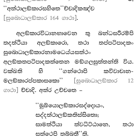
‘‘අත්ථාලඞ්කාරසහිතෙ’’ච්චාදිකඤ්ච
[සුබොධාලඞ්කාර 164 ගාථා]
.
අලඞ්කාරවිධානභාවෙන තු බන්ධසරීරම්පි
තදත්ථියා අලඞ්කාරො, තථා තප්පටිපාදකං
සුබොධාලඞ්කාරනාමධෙය්යසත්ථං
අලඞ්කතපටිපාදකත්තෙන මඞ්ගලසුත්තන්ති විය.
වක්ඛති හි ‘‘ගන්ථොපි කවිවාචාන-
මලඞ්කාරප්පකාසකො’’
[සුබොධාලඞ්කාර 12
ගාථා]
ච්චාදි. අත්ර උච්චතෙ –
‘‘මුඛ්යොලඞ්කාරසද්දොයං,
සද්දත්ථාලඞ්කතිස්සිතො;
සාමත්ථියා ත්වධිට්ඨානෙ, තථා
සත්ථෙපි තබ්බතී’’ති.