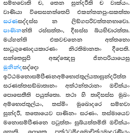
සම්භවොති ච, තෙන සුන්දරීති ච වාක්යං.
වාණියා විසෙසනත්තෙපි එකන්තනපුංසකත්තා
සරණ
සද්දස්ස න ලිඞ්ගපරිවත්තනභාවො.
පාණින
න්ති රස්සත්තං, දීඝස්ස බ්යභිචාරත්තා.
මය්හන්ති එකවචනෙන අත්තනො
සාධුගුණොදයකාරණං
නිරතිමානතං දීපෙති.
සන්තෙසුපි අඤ්ඤෙසු ජිනපරියායෙසු
මුනින්ද
සද්දො
ඉට්ඨමනොසම්පීණනඅම්භොජතුල්යතාසුන්දරිත්ත
සරණත්තසඞ්ඛාතානං අත්ථන්තරානං ඔචිත්යං
පොසෙතීති පයුත්තො. තථා හි තාදිසස්ස මුඛං
අම්භොජතුල්යං, තස්මිං මුඛොදරෙ සම්භවා
සුන්දරී, තතොයෙව පාණිනං සරණං. තස්මායෙව
මනොසම්පීණනෙ පටුත්තං සුබ්යත්තමිති ඔචිත්යං
හොති. ලොකෙ පත්ථටමිදමොචිත්යමාදරණීයං