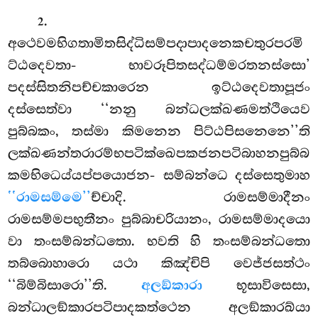
.
2
අථෙවමභිගතාමිතසිද්ධිසම්පදාපාදනෙකචතුරපරමි
ට්ඨදෙවතා- භාවරූපිතසද්ධම්මරතනස්සො’
පදස්සිතනිපච්චකාරෙන ඉට්ඨදෙවතාපූජං
දස්සෙත්වා ‘‘නනු බන්ධලක්ඛණමත්ථියෙව
පුබ්බකං, තස්මා කිමනෙන පිට්ඨපිසනෙනෙ’’ති
ලක්ඛණන්තරාරම්භපටික්ඛෙපකජනපටිබාහනපුබ්බ
කමභිධෙය්යප්පයොජන- සම්බන්ධෙ දස්සෙතුමාහ
‘‘රාමසම්මෙ’’
ච්චාදි. රාමසම්මාදීනං
රාමසම්මපභුතීනං පුබ්බාචරියානං, රාමසම්මාදයො
වා තංසම්බන්ධතො. භවති හි තංසම්බන්ධතො
තබ්බොහාරො යථා කිඤ්චිපි වෙජ්ජසත්ථං
‘‘බිම්බිසාරො’’ති.
අලඞ්කාරා
භූසාවිසෙසා,
බන්ධාලඞ්කාරපටිපාදකත්ථෙන අලඞ්කාරඛ්යා