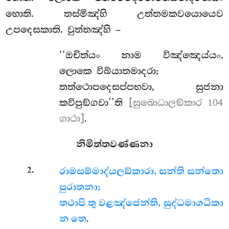
හොති. තස්මිඤ්හි උත්තමකවයොයෙව
උපදෙසකාති. වුත්තඤ්හි –
‘‘ඔචිත්යං නාම විඤ්ඤෙය්යං,
ලොකෙ විඛ්යාතමාදරා;
තත්ථොපදෙසප්පභවා, සුජනා
කවිපුඞ්ගවා’’ති
[සුබොධාලඞ්කාර 104
ගාථා]
.
නිමිත්තවණ්ණනා
.
රාමසම්මාද්යලඞ්කාරා, සන්ති සන්තො
2
පුරාතනා;
තථාපි තු වළඤ්ජෙන්ති, සුද්ධමාගධිකා
න තෙ
.