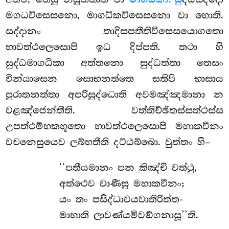
මගධවිසෙසනො, මාගධිකවිසෙසනො වා හොති.
සද්දානං තාදිසපතීතිවිසෙසයොගතො
භාවත්ථලෙසොපි ඉධ දිප්පති. තථා හි
සුද්ධමාගධිකා අත්තනො සුද්ධත්තා තෙසං
වින්යාසෙන සොභනත්තෙ සතිපි භාසාය
පුරාතනත්තා අපරිසුද්ධොති අවමඤ්ඤමානා න
වළඤ්ජෙන්තීති. වත්තිච්ඡිතස්සත්ථස්ස
උපත්ථම්භකභූතො භාවත්ථලෙසොපි මහාකවීනං
වචනෙසුයෙව ලබ්භතීති දට්ඨබ්බො. වුත්තං හි–
‘‘පතීයමානං පන කිඤ්චි වත්ථු,
අත්ථෙව වාණීසු මහාකවීනං;
යං තං පසිද්ධාවයවාතිරිත්ත-
මාභාති ලාවණ්යමිවඞ්ගනාසූ’’ති.