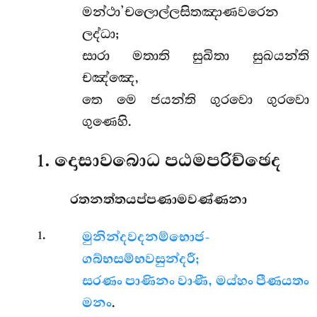
මන්ථා’චලොල්ලසිතඤාණවරෙන
ලද්ධා;
සාරා මතාති සුඛිතා සුඛයන්ති
චඤ්ඤෙ,
තෙ මෙ ජයන්ති ගුරවො ගුරවො
ගුණෙහි.
1. දොසාවබොධ පඨමපරිච්ඡෙද
රතනත්තයප්පණාමවණ්ණනා
.
මුනින්දවදනම්භොජ-
1
ගබ්භසම්භවසුන්දරී;
සරණං පාණිනං වාණී, මය්හං පීණයතං
මනං
.