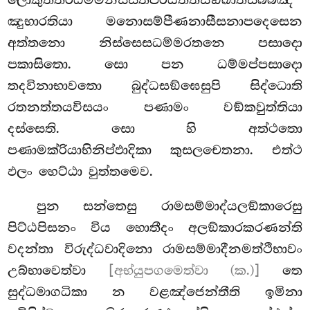
ලොකුත්තරධම්මනිස්සිතපරියත්තිසඞ්ඛාතසබ්බඤ්
ඤුභාරතියා මනොසම්පීණනාසීසනාපදෙසෙන
අත්තනො නිස්සෙසධම්මරතනෙ පසාදො
පකාසිතො. සො පන ධම්මප්පසාදො
තදවිනාභාවතො බුද්ධසඞ්ඝෙසුපි සිද්ධොති
රතනත්තයවිසයං පණාමං වඞ්කවුත්තියා
දස්සෙති. සො හි අත්ථතො
පණාමක්රියාභිනිප්ඵාදිකා කුසලචෙතනා. එත්ථ
ඵලං හෙට්ඨා වුත්තමෙව.
පුන සන්තෙසු රාමසම්මාද්යලඞ්කාරෙසු
පිට්ඨපිසනං විය හොතීදං අලඞ්කාරකරණන්ති
වදන්තා විරුද්ධවාදිනො රාමසම්මාදීනමත්ථිභාවං
උබ්භාවෙත්වා
[අභ්යුපගමෙත්වා (ක.)]
තෙ
සුද්ධමාගධිකා න වළඤ්ජෙන්තීති ඉමිනා