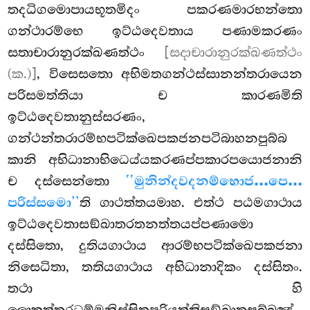
තදධිගමොපායභූතමිදං පකරණමාරභන්තො
ගන්ථාරම්භෙ ඉට්ඨදෙවතාය පණාමකරණං
සතාචාරානුරක්ඛණත්ථං
[සදාචාරානුරක්ඛණත්ථං
(ක.)]
, විසෙසතො අභිමතගන්ථස්සානන්තරායෙන
පරිසමත්තියා ච කාරණමිති
ඉට්ඨදෙවතානුස්සරණං,
ගන්ථන්තරාරම්භපටික්ඛෙපකජනපටිබාහනපුබ්බ
කානි අභිධානාභිධෙය්යකරණප්පකාරපයොජනානි
ච දස්සෙන්තො
‘‘මුනින්දවදනම්භොජ…පෙ…
පරිස්සමො’’
ති ගාථත්තයමාහ. එත්ථ පඨමගාථාය
ඉට්ඨදෙවතාසඞ්ඛාතරතනත්තයප්පණාමො
දස්සිතො, දුතියගාථාය ආරම්භපටික්ඛෙපකජනා
නිසෙධිතා, තතියගාථාය අභිධානාදිකං දස්සිතං.
තථා හි