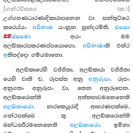
[ගන්ථවිසයෙ (ක.)]
උග්ගහණධාරණාදිකාරාපනෙන
වා සන්තුට්ඨෙ
කරෙය්යං
අපිනාම
යංනූන සුන්දරමිති,
එසො
📜
පරිස්සමො
අයං මම
අලඞ්කාරපකරණප්පයොගො.
අපිනාමා
ති එත්ථ
ඉ
තිසද්දො ගම්යමානො.
අලඞ්කාරෙහි වජ්ජිතා, අලඞ්කාරා වජ්ජිතා
යෙහි වාති ච. රූපස්ස අනු
අනුරූපං,
රූපං
අනුගතං අනුරූපං වා, තෙන අනුරූපෙන.
අලඞ්කරොන්ති අත්තභාවමනෙනෙති
අලඞ්කාරො,
හාරකෙයූරාදි ආභරණපක්ඛෙ,
ගන්ථපක්ඛෙ තු අලඞ්කරොන්ති
බන්ධසරීරමනෙනෙති
අලඞ්කාරො
. ඉමිනා