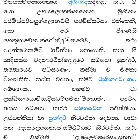
චිත්යසම්පොසකොයං
මුනින්ද
සද්දො, තථා හි
යො උභයලොකජානනෙන මුනීනං
පරමිස්සරියපුග්ගලානම්පි පරමිස්සරියං වත්තෙති,
සො පරං පීණෙති
හෙතුභාවෙන’ත්රෙ’ත්යු’චිතමෙව, තථා
පදන්තරානම්පි ඔචිත්යං පොසෙති. තථා හි
තාදිසස්ස වදනාරවින්දොදරෙ සම්භවා සුන්දරී,
තතොයෙව පටිසරණං, තස්මා ච මනො
පීණෙතීති. තස්ස වදනං, තමිව
මුනින්දවදනං,
අම්භොජං. තමෙව වා
ලක්ඛිසංයොගිතාදිසධම්මෙන’ම්භොජං, පදුමං.
තස්ස ගබ්භො. තත්ථ
සම්භවෙන
පවත්තියා,
උප්පත්තියා වා
සුන්දරී
නිරවජ්ජා දෙවතා. වාචා
පන දොසලෙසෙනාප’සම්ඵුට්ඨාව නිරවජ්ජා, තථා
ච වක්ඛති ‘‘ගුණාලඞ්කාරසංයුත්තා’’