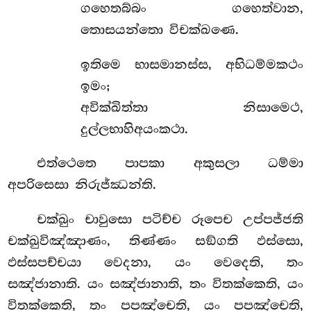
ගහෙතබ්බං ගහෙත්වාන,
තොසයන්තො විචක්ඛණෙ.
ඉතිමෙ
භාසමානස්ස, අභිධම්මකථං
ඉමං;
අවික්ඛිත්තා නිසාමෙථ,
දුල්ලභාහිඅයංකථා.
එත්ථෙතෙ
පාපකා අකුසලා ධම්මා
අපරිසෙසා නිරුජ්ඣන්ති.
චක්ඛුං
චාවුසො පටිච්ච රූපෙච උප්පජ්ජති
චක්ඛුවිඤ්ඤාණං, තිණ්ණං සඞ්ගති ඵස්සො,
ඵස්සපච්චයා වෙදනා, යං වෙදෙති, තං
සඤ්ජානාති. යං සඤ්ජානාති, තං විතක්කෙති, යං
විතක්කෙති, තං පපඤ්චෙති, යං පපඤ්චෙති,