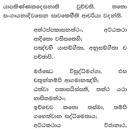
යාපකිණ්ණකදෙසනාති වුච්චති, තතො
සංගායනාදිවසෙන සාවකෙහීති ආචරියා වදන්ති.
අත්ථප්පකාසනත්ථං, අට්ඨකථා
ආදිතො වසිසතෙහි;
පඤ්චහි යාසඞ්ගීතා, අනුසඞ්ගීතා ච
පච්ඡාපි.
මජ්ඣෙ
විසුද්ධිමග්ගා, එස
චතුන්නම්පි ආගමානඤ්හි;
ඨත්වා පකාසයිස්සති, තත්ථ යථා
භාසිතමත්ථං;
ඉච්චෙව කතො තස්මා, තම්පි
ගහෙත්වාන සද්ධිමෙතාය;
අට්ඨකථාය විජානාථ,