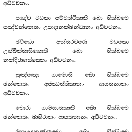
අධිවචනං.
පඤ්ච
වධකා පච්චත්ථිකාති ඛො භික්ඛවෙ
පඤ්චන්නෙතං උපාදානක්ඛන්ධානං අධිවචනං.
ඡට්ඨො
අන්තරචරො වධකො
උක්ඛිත්තාසිකොති ඛො භික්ඛවෙ
නන්දීරාගස්සෙතං අධිවචනං.
සුඤ්ඤො
ගාමොති ඛො භික්ඛවෙ
ඡන්නෙතං අජ්ඣත්තිකානං ආයතනානං
අධිවචනං.
චොරා
ගාමඝාතකාති ඛො භික්ඛවෙ
ඡන්නෙතං බාහිරානං ආයතනානං අධිවචනං.
මහාඋදකණ්ණවො
ඛො භික්ඛවෙ