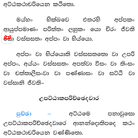
අට්ඨකථාචරියෙන කථිතො.
මය්හං
භික්ඛවෙ එතරහි අප්පකං
ආයුප්පමාණං පරිත්තං ලහුකං යො චිරං ජීවති
📜
සො වස්සසතං අප්පං වා භිය්යො.
අප්පං වා භිය්යොති වස්සසතතො වා උපරි
අප්පං, අය්යං වස්සසතං අපත්වා වීසං වා තිංසං
වා චත්තාලීසංවා වා පණ්ණාසං වා සට්ඨි වා
වස්සානි ජීවති–
උපට්ඨාකපරිච්ඡෙදවාර
පුච්ඡා –
අට්ඨමෙ
පනාවුසො
උපට්ඨාකපරිච්ඡෙදවාරෙ ආනන්දොතිපදෙ කථං
අට්ඨකථාචරියෙන වණ්ණිතො.