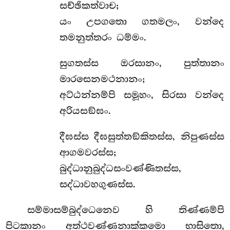
සච්ඡිකත්වාච;
යං උපගතො ගතමලං, වන්දෙ
තමනුත්තරං ධම්මං.
සුගතස්ස ඔරසානං, පුත්තානං
මාරසෙනමථනානං;
අට්ඨන්නම්පි සමූහං, සිරසා වන්දෙ
අරියසඞ්ඝං.
දීඝස්ස
දීඝසුත්තඞ්කිතස්ස, නිපුණස්ස
ආගමවරස්ස;
බුද්ධානුබුද්ධසංවණ්ණිතස්ස,
සද්ධාවහගුණස්ස.
සම්මාසම්බුද්ධෙනෙව
හි තිණ්ණම්පි
පිටකානං අත්ථවණ්ණනාක්කමො භාසිතො,