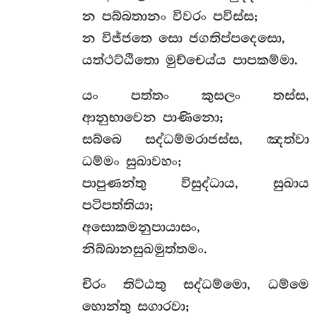
න පබ්බතානං විවරං පවිස්ස;
න විජ්ජතෙ සො ජගතිප්පදෙසො,
යත්ථට්ඨිතො මුච්චෙය්ය පාපකම්මා.
යං
පත්තං කුසලං තස්ස,
ආනුභාවෙන පාණිනො;
සබ්බෙ සද්ධම්මරාජස්ස, ඤත්වා
ධම්මං සුඛාවහං;
පාපුණන්තු විසුද්ධාය, සුඛාය
පටිපත්තියා;
අසොකමනුපායාසං,
නිබ්බානසුඛමුත්තමං.
චිරං තිට්ඨතු සද්ධම්මො, ධම්මෙ
හොන්තු සගාරවා;