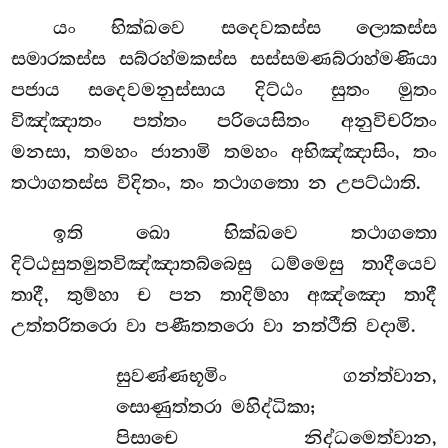
යං
භික්ඛවෙ සදෙවකස්ස ලොකස්ස
සමාරකස්ස සබ්රහ්මකස්ස සස්සමණබ්රාහ්මණියා
පජාය සදෙවමනුස්සාය දිට්ඨං සුතං මුතං
විඤ්ඤාතං පත්තං පරියෙසිතං අනුවිචරිතං
මනසා, තමහං ජානාමි තමහං අභිඤ්ඤාසිං, තං
තථාගතස්ස විදිතං, තං තථාගතො න උපට්ඨාති.
ඉති
ඛො භික්ඛවෙ තථාගතො
දිට්ඨසුතමුතවිඤ්ඤාතබ්බෙසු ධම්මෙසු තාදීයෙව
තාදී, තුම්හා ච පන තාදිම්හා අඤ්ඤො තාදී
උත්තරිතරො වා පණීතතරො වා නත්ථීති වදාමි.
සුවණ්ණභූමිං
ගන්ත්වාන,
සොණුත්තරා මහිද්ධිකා;
පිසාචෙ නිද්ධමෙත්වාන,