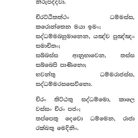
නිරුපද්දවා.
චිරට්ඨිතත්ථං
ධම්මස්ස,
කරොන්තෙන මයා ඉමං;
සද්ධම්මබහුමානෙන, යඤ්ච පුඤ්ඤං
සමාචිතං;
සබ්බස්ස ආනුභාවෙන, තස්ස
සබ්බෙපි පාණිනො;
භවන්තු ධම්මරාජස්ස,
සද්ධම්මරසසෙවිනො.
චිරං
තිට්ඨතු සද්ධම්මො, කාලෙ
වස්සං චිරං පජං;
තප්පෙතු දෙවො ධම්මෙන, රාජා
රක්ඛතු මෙදිනිං.