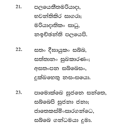
.
පලයෙතීතමරියාදා
,
21
භවන්තිකිර සාගරා;
මරියාදාතිකං සාධු,
නඉච්ඡන්ති පලයෙපි.
.
සතං දීඝායුකං සබ්බ,
22
සත්තානං සුඛකාරණං;
අසතංපන සබ්බෙසං,
දුක්ඛහෙතු නසංසයො.
.
පාමොක්ඛෙ
සුජනෙ සන්තෙ,
23
සබ්බෙපි සුජනා ජනා;
ජාතෙකස්මිංසාරගන්ධෙ,
සබ්බෙ ගන්ධමයා දුමා.