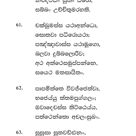
නචදිට්ඨං සුතං ධීරො,
සබ්බං උච්චිතුමරහති.
.
චක්ඛුමස්ස යථාඅන්ධො,
61
සොතවා පධිරොයථා;
පඤ්ඤාවාස්ස යථාමූගො,
බලවා දුබ්බලොරිව;
අථ අත්ථෙසමුප්පන්නෙ,
සයෙථ මතසායිතං.
.
පාපමිත්තෙ
විවජ්ජෙත්වා,
62
භජෙය්යු ත්තමපුග්ගලං;
ඔවාදෙචස්ස තිට්ඨෙය්ය,
පත්ථෙන්තො අචලංසුඛං.
.
සුසුසා සුතවඩ්ඪනං,
63