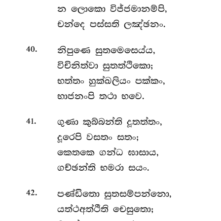
න ලොකො විජ්ජමානම්පි,
චන්දෙ පස්සති ලඤ්ඡනං.
.
නිපුණෙ
සුතමෙසෙය්ය,
40
විචිනිත්වා සුතත්ථිකො;
භත්තං හුක්ඛලියං පක්කං,
භාජනංපි තථා භවෙ.
.
ගුණා කුබ්බන්ති දූතත්තං,
41
දූරෙපි වසතං සතං;
කෙතකෙ ගන්ධ ඝාසාය,
ගච්ඡන්ති භමරා සයං.
.
පණ්ඩිතො සුතසම්පන්නො,
42
යත්ථඅත්ථීති චෙසුතො;