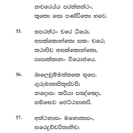
නචරෙය්ය පරත්තත්ථං,
කුතො සො පණ්ඩිතො භවෙ.
.
සපරත්ථං
චරෙ ධීරො,
55
අසක්කොන්තො සකං චරෙ;
තථාපිච අසක්කොන්තො,
පාපාත්තානං වියොජයෙ.
.
බාලෙචුම්මත්තකෙ භූපෙ,
56
ගුරුමාතාපිතූස්වපි;
නදොසං කරියා පඤ්ඤො,
සඞ්ඝෙච ජෙට්ඨභාතරි.
.
අත්ථනාසං
මනොතාපං,
57
ඝරෙදුච්චරිතානිච;