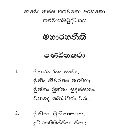
නමො තස්ස භගවතො අරහතො
සම්මාසම්බුද්ධස්ස
මහාරහනීති
පණ්ඩිතකථා
.
මහාරහරහං
සක්ය,
1
මුනිං නීවරණා තණ්හා;
මුත්තං මුත්තං සුදස්සනං,
වන්දෙ බොධිවරං වරං.
.
මුනිනා
මුනිනාගෙන,
2
දුට්ඨපබ්බජ්ජිතා ජිතා;