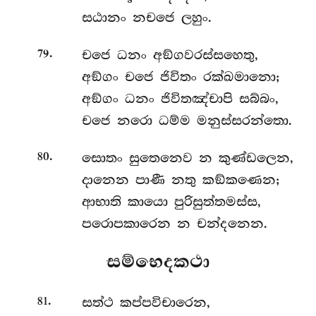
සඨානං නචජෙ ලහුං.
.
චජෙ ධනං අඞ්ගවරස්සහෙතු,
79
අඞ්ගං චජෙ ජිවිතං රක්ඛමානො;
අඞ්ගං ධනං ජිවිතඤ්චාපි සබ්බං,
චජෙ නරො ධම්ම මනුස්සරන්තො.
.
සොතං
සුතෙනෙව න කුණ්ඩලෙන,
80
දානෙන පාණී නතු කඞ්කණෙන;
ආභාති කායො පුරිසුත්තමස්ස,
පරොපකාරෙන න චන්දනෙන.
සම්භෙදකථා
.
සත්ථ
කප්පවිචාරෙන,
81