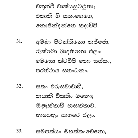
චතුත්ථී වාක්යසුට්ඨුතා;
එතානි හි සතංගෙහෙ,
නොඡින්දන්තෙ කදාචිපි.
.
අම්බුං පිවන්තිනො නජ්ජො,
31
රුක්ඛො ඛාදතිනො ඵලං;
මෙඝො ක්වචිපි නො සස්සං,
පරත්ථාය සතංධනං.
.
සතං ඵරුසවාචාහි,
32
නයාති විකතිං මනො;
තිණුක්කාහි නසක්කාව,
තාපෙතුං සාගරෙ ජලං.
.
සම්පත්යං
මහත්තංචෙතො,
33