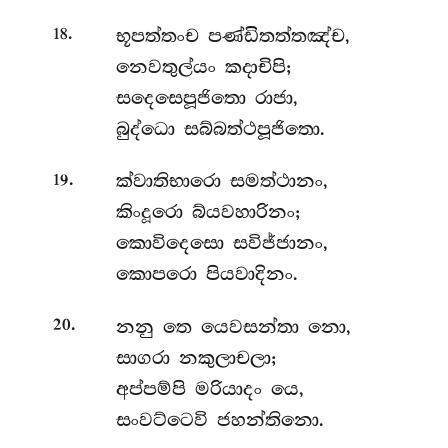
.
භූපත්තංච පණ්ඩිතත්තඤ්ච,
18
නෙවතුල්යං කදාචිපි;
සදෙසෙපූජිතො රාජා,
බුද්ධො සබ්බත්ථපූජිතො.
.
ක්වාතිභාරො
සමත්ථානං,
19
කිංදූරො බ්යවහාරිනං;
කොවිදෙසො සවිජ්ජානං,
කොපරො පියවාදිනං.
.
නනු තෙ යෙවසන්තා නො,
20
සාගරා නකුලාචලා;
අප්පම්පි මරියාදං යෙ,
සංවට්ටෙවි ජහන්තිනො.