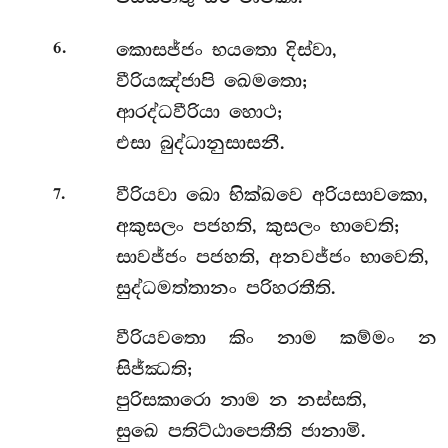
.
කොසජ්ජං
භයතො දිස්වා,
6
වීරියඤ්ජාපි ඛෙමතො;
ආරද්ධවීරියා හොථ;
එසා බුද්ධානුසාසනී.
.
වීරියවා
ඛො භික්ඛවෙ අරියසාවකො,
7
අකුසලං පජහති, කුසලං භාවෙති;
සාවජ්ජං පජහති, අනවජ්ජං භාවෙති,
සුද්ධමත්තානං පරිහරතීති.
වීරියවතො
කිං නාම කම්මං න
සිජ්ඣති;
පුරිසකාරො
නාම න නස්සති,
සුඛෙ පතිට්ඨාපෙතීති ජානාමි.