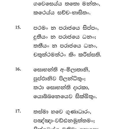
ගවෙසෙය්ය තතො මන්තං,
කථෙය්ය සච්ච-භාසිතං.
.
පථමං
න පරාජයෙ සිප්පං,
15
දුතීයං න පරාජයෙ ධනං;
තතීයං න පරාජයෙ ධනං,
චතුත්ථමත්ථං කිං කරිස්සති.
.
සොභන්ති
අ-මිලාතානි,
16
පුප්ඵානිව පිලන්ධිතුං;
තථා සොභන්ති දාරකා,
යොබ්බනෙයෙව සික්ඛිතුං.
.
තස්මා
හවෙ ගුණාධාරං,
17
පඤ්ඤා-වඩ්ඪනමුත්තමං;