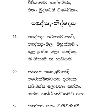
වීරියමෙව කත්තබ්බං,
එතං බුද්ධෙහි වණ්ණිතං.
පඤ්ඤා-නිද්දෙස
.
පඤ්ඤං
පථමමෙසෙහි,
55
පඤ්ඤා-බලං බහුත්තමං;
කුල-පුත්ත බලං පඤ්ඤා,
කිංහිනාම න සාධ්යති.
.
අනෙක-සංසයුච්ඡෙදි
,
56
පරොක්ඛත්ථස්ස දස්සකං;
සබ්බස්ස ලොචනං සත්ථං,
යස්ස නත්ථ්යන්ධමෙව සො.
.
පඤ්ඤා
සුතං විනිච්ඡින්දි,
57