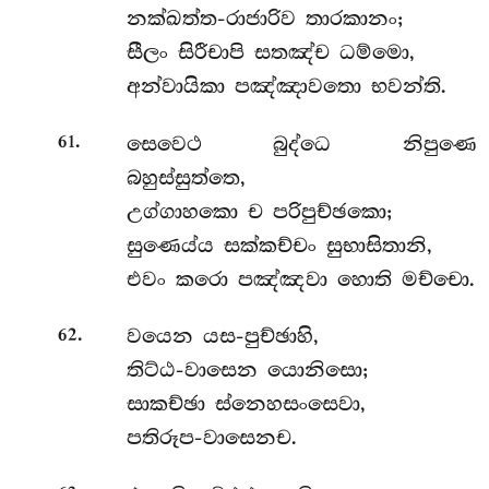
නක්ඛත්ත-රාජාරිව තාරකානං;
සීලං සිරීචාපි සතඤ්ච ධම්මො,
අන්වායිකා පඤ්ඤාවතො භවන්ති.
.
සෙවෙථ
බුද්ධෙ නිපුණෙ
61
බහුස්සුත්තෙ,
උග්ගාහකො ච පරිපුච්ඡකො;
සුණෙය්ය සක්කච්චං සුභාසිතානි,
එවං කරො පඤ්ඤවා හොති මච්චො.
.
වයෙන
යස-පුච්ඡාහි,
62
තිට්ඨ-වාසෙන යොනිසො;
සාකච්ඡා ස්නෙහසංසෙවා,
පතිරූප-වාසෙනච.