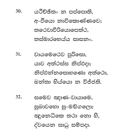
.
යථිච්ඡිතං
න පප්පොති,
30
අ-ඵියො නාවිකොණ්ණවෙ;
තථෙවාවීරියොපෙත්ථ,
තස්මාරභෙය්ය සාසනං.
.
වායමෙථෙව
පුරිසො,
31
යාව අත්ථස්ස නිප්ඵදා;
නිප්ඵන්නසොභණො අත්ථො,
ඛන්තා භිය්යො න විජ්ජති.
.
සමෙව
ඤාණ-වායාමෙ,
32
සුඛාවහො සු-මඞ්ගලො;
ඤුනෙධිකෙ තථා නො හි,
ද්වයෙන සාධු සම්පදා.