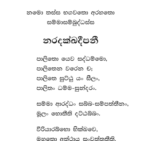
නමො තස්ස භගවතො අරහතො
සම්මාසම්බුද්ධස්ස
නරදක්ඛදීපනී
පාලිතො
යෙව සද්ධම්මො,
පාලිතෙන වරෙන ච;
පාලිතෙ සුට්ඨු යං සීලං,
පාලිතං ධම්ම-සුන්දරං.
සම්මා
ආරද්ධං සබ්බ-සම්පත්තීනං,
මූලං හොතීති දට්ඨබ්බං.
වීරියාරබ්භො
භික්ඛවෙ,
මහතො අත්ථාය සංවත්තතීති.