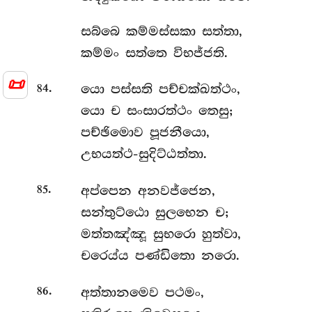
සබ්බෙ
කම්මස්සකා සත්තා,
කම්මං සත්තෙ විභජ්ජති.
📜
.
යො පස්සති පච්චක්ඛත්ථං,
84
යො ච සංසාරත්ථං තෙසු;
පච්ඡිමොව පූජනීයො,
උභයත්ථ-සුදිට්ඨත්තා.
.
අප්පෙන
අනවජ්ජෙන,
85
සන්තුට්ඨො සුලභෙන ච;
මත්තඤ්ඤූ සුභරො හුත්වා,
චරෙය්ය පණ්ඩිතො නරො.
.
අත්තානමෙව
පථමං,
86