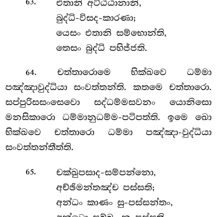
.
එතානි අට්ඨඨානානි,
63
බුද්ධි-විසද-කාරණා;
යෙසං එතානි සම්භොන්ති,
තෙසං බුද්ධි පභිජ්ජති.
. චත්තාරොමෙ
භික්ඛවෙ ධම්මා
64
පඤ්ඤාවුද්ධියා සංවත්තන්ති. කතමෙ චත්තාරො.
සප්පුරිසසංසෙවො සද්ධම්මසවනං යොනිසො
මනසිකාරො ධම්මානුධම්ම-පටිපත්ති. ඉමෙ ඛො
භික්ඛවෙ චත්තාරො ධම්මා පඤ්ඤා-වුද්ධියා
සංවත්තන්තීත්ති.
.
චක්ඛුපසාද-සම්පන්නො
,
65
අච්ඡිමන්තඤ්ච පස්සති;
අන්ධං කාණං සු-පස්සන්තං,