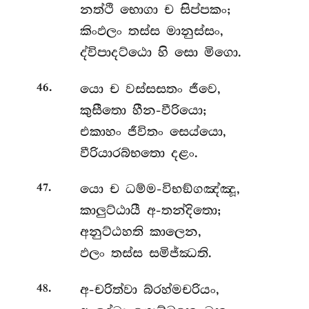
නත්ථි භොගා ච සිප්පකං;
කිංඵලං තස්ස මානුස්සං,
ද්විපාදට්ඨො හි සො මිගො.
.
යො
ච වස්සසතං ජීවෙ,
46
කුසීතො හීන-වීරියො;
එකාහං ජීවිතං සෙය්යො,
වීරියාරබ්භතො දළං.
.
යො
ච ධම්ම-විභඞ්ගඤ්ඤූ,
47
කාලුට්ඨායී අ-තන්දිතො;
අනුට්ඨහති කාලෙන,
ඵලං තස්ස සමිජ්ඣති.
.
අ-චරිත්වා
බ්රහ්මචරියං,
48