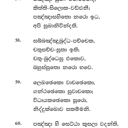
කිත්ති-සිලොක-වඩ්ඪනී;
පඤ්ඤාසහිතො නරො ඉධ,
අපි සුඛානිවින්දති.
.
සබ්බඤ්ඤුබුද්ධ-පච්චෙක
,
58
චතුසච්ච-සුතා ඉති;
චතු-බුද්ධෙසු එකොව,
බහුස්සුතො නරො භවෙ.
.
ලෙඛඡෙකො
වාචඡෙකො,
59
ගන්ථඡෙකො සුවාචකො;
විධායකඡෙකො සූරො,
නිද්දුක්ඛොව සකම්මනි.
.
පඤ්ඤා
හි සෙට්ඨා කුසලා වදන්ති,
60