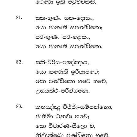
ථෙරො ඉති පවුච්චත්ති.
.
සක-ගුණං
සක-දොසං,
81
යො ජානාති සපණ්ඩිතො;
පර-ගුණං පර-දොසං,
යො ජානාති සපණ්ඩිතො.
.
සති-වීරිය-පඤ්ඤාය
,
82
යො කරොති ඉරියාපථෙ;
සො පණ්ඩිතො හවෙ භවෙ,
උභයත්ථ-පරිග්ගහො.
.
කතඤ්ඤූ
විජ්ජා-සම්පන්නො,
83
ජාතිමා ධනවා හවෙ;
සො විචාරණ-සීලො ච,
නිද්දුක්ඛො පණ්ඩිතො භවෙ.