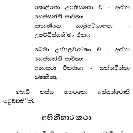
කොලිතො උපතිස්සො ච - අග්ගා
හෙස්සන්ති සාවකා;
ආනණ්දො නාමුපට්ඨාකො -
උපට්ඨිස්සතී’මං ජිනං;
ඛෙමා උප්පලවණ්ණා ච - අග්ගා
හෙස්සන්ති සාවිකා;
අනාසවා වීතරාගා - සන්තචිත්තා
සමාහිතා;
බොධි තස්ස භගවතො අස්සත්ථොති
පවුච්චතී’’ති.
අභිනීහාර කථා