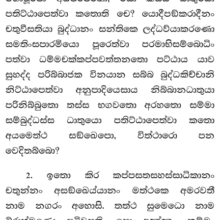
පතිට්ඨාපෙත්වා කතොති චෙ? යොදීපඞ්කරාදීනං
චතුවීසතියා බුද්ධානං සන්තිකෙ ලද්ධව්යාකරණො
සමතිංසපාරමියො පූරෙත්වා පරමාභිසම්බොධිං
පත්වා ධම්මචක්කප්පවත්තනතො පට්ඨාය යාව
සුහද්ද පරිබ්බාජක විනයාන සබ්බ බුද්ධකිච්චානි
නිට්ඨාපෙත්වා අනුපාදියෙසාය නිබ්බානධාතුයා
පරිනිබ්බුතො තස්ස භගවතො අරහතො සම්මා
සම්බුද්ධස්ස ධාතුයො පතිට්ඨාපෙත්වා කතො
අයමෙත්ථ සඞ්ඛෙපො, විත්ථාරො පන
වෙදිතබ්බො?
. ඉතො කිර කප්පසතසහස්සාධිකානං
2
චතුන්නං අසඞ්ඛෙය්යානං මත්ථකෙ අමරවතී
නාම නගරං අහොසි. තත්ථ සුමෙධො නාම