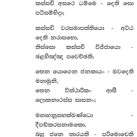
කස්සචි අසථෙ ධම්මෙ - දෙති සො
පටිසම්භිදා;
කස්සචි වරසමාපත්තියො - අට්ඨ
දෙති නරාසභො,
තිස්සො කස්සචි විජ්ජායො -
ඡළභිඤ්ඤ පවෙච්ඡති;
තෙන යොගෙන ජනකායං - ඔවදෙති
මහාමුනි,
තෙන විත්ථාරිකං ආසී -
ලොකනාථස්ස සාසනං;
මහාහනූසභක්ඛණ්ධො -
දීපඞ්කරසනාමකො,
බහූ ජනෙ තාරයති - පරිමොචෙති