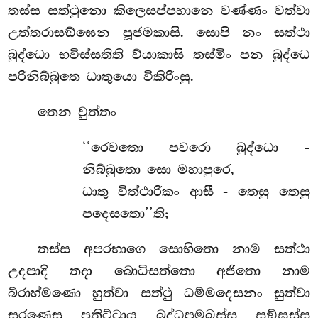
තස්ස සත්ථුනො කිලෙසප්පහානෙ වණ්ණං වත්වා
උත්තරාසඞ්ඝෙන පූජමකාසි. සොපි නං සත්ථා
බුද්ධො භවිස්සතිති ව්යාකාසි තස්මිං පන බුද්ධෙ
පරිනිබ්බුතෙ ධාතුයො විකිරිංසු.
තෙන වුත්තං
‘‘රෙවතො පවරො බුද්ධො -
නිබ්බුතො සො මහාපුරෙ,
ධාතු විත්ථාරිකං ආසී - තෙසු තෙසු
පදෙසතො’’ති;
තස්ස අපරභාගෙ සොභිතො නාම සත්ථා
උදපාදි තදා බොධිසත්තො අජිතො නාම
බ්රාහ්මණො හුත්වා සත්ථු ධම්මදෙසනං සුත්වා
සරණෙසු පතිට්ටාය බුද්ධපමුඛස්ස සඞ්ඝස්ස