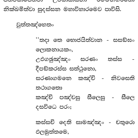
නික්ඛමිත්වා සුදස්සන මහාවිහාරමෙව පාවිසි.
වුත්තඤ්හෙතං
‘‘තදා තෙ භොජයිත්වාන - සසඞ්ඝං
ලොකනායකං,
උඵගඡුඤ්ඤං සරණං තස්ස -
දීපඞ්කරස්ස සත්ථුනො,
සරණාගමනෙ කඤ්චි - නිවසෙති
තථාගතො
කඤ්චි පඤ්චසු සීලෙසු - සීලෙ
දසවිධෙ පරං;
කස්සචි දෙති සාමඤ්ඤං - චතුරො
ඵලමුත්තමෙ,