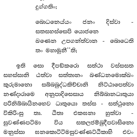
දුග්ගතිං;
බොධනෙය්යං ජනං දිස්වා -
සතසහස්සෙපි යොජනෙ
ඛණෙන උපගන්ත්වාන - බොධෙති
තං මහාමුනී’’ති;
ඉති සො දීපඞ්කරො සත්ථා වස්සසත
සහස්සානි ඨත්වා සත්තානං බණ්ධනමොක්ඛං
කුරුමානො සබ්බබුද්ධකිච්චානි නිට්ඨාපෙත්වා
නණ්දාරාමෙ අනුපාදිසෙසාය නිබ්බානධාතුයා
පරිනිබ්බායිනහෙව ධාතුයො තස්ස - සත්ථුනො
විකිරිංසු තා. ඨිතා එකඝනා හුත්වා -
සුවණ්ණපටිමා විය සකලජම්බුදීපවාසිනො
මනුස්සා ඝනකොටිටිමසුවණ්ණට්ඨිකාහි එවං