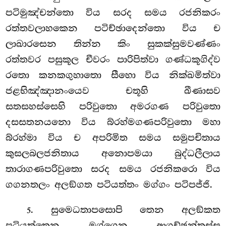
පටිමුඤ්චන්තො විය සරද සමය රජනිකරං
රත්තවලාහකෙන පටිච්ඡාදෙන්තො විය ච
ලාඛාරසෙන තින්න කිං සුකක්සුමවණ්ණං
රත්තවර පසුකූල චීවරං පාරිපිත්වා ගණ්ධකූගිද්ව
රතො කනකගුහාතො සීහො විය නික්ඛමිත්වා
ජළභිඤ්ඤානංයෙව චතූහි ඛීණාසව
සතසහස්සෙහි පරිවුතො අමරගණ පරිවුතො
දසසතනයනො විය බ්රහ්මගණපරිවුතො මහා
බ්රහ්මා විය ච අපරිමිත සමය සමුපචිතාය
කුසලබලජනිතාය අනොපමයා බුද්ධලීලාය
තාරාගණපරිවුතො
සරද සමය රජනිකරො විය
ගගනතලං අලඞ්ගත පටියත්තං මග්ගං පටිපජ්ජි.
. සුමෙධතාපසොපි තෙන අලඞ්කත
5
පටියත්තෙන මග්ගෙන ආගච්ඡන්තස්ස