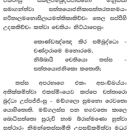
විකිරිංසු සකලජම්බුදීපවාසිනො මනුස්සා
සමාගන්ත්වා සත්තයොජනිකාසත්තරතනමයං
හරිතාලමනොසිලායමත්තිකාකිච්චං තෙල සප්පීහි
උදකකිච්චං කත්වා චෙතියං නිට්ඨාපෙසුං
කොණ්ඩඤ්ඤෙ කිර සම්බුද්ධො -
චණ්දාරාමෙ මනොරමෙ,
නිබ්බායි චෙතියො තස්ස -
සත්තයොජනිකො කතොති;
තස්ස අපරභාගෙ එකං අසංඞ්ඛය්යං
අතික්කමිත්වා එකස්මිංයෙව කප්පෙ චත්තාරො
බුද්ධා උප්පජ්ජිංසු - මඞ්ගලො සුමනො රෙවතො
යොහිතොති. මඞ්ගලස්ස පන භගවතො කාලෙ
බොධිසත්තො සුරුචි නාම බ්රාහ්මණො හුත්වා
සත්ථාරං නිමන්තෙස්සාමීති උපසඞ්කමිත්වා මධුර