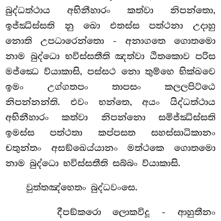
බුද්ධත්ථාය අභිනීහාරං කත්වා නිපන්තො,
ඉජ්ඣිස්සති නු ඛො එතස්ස පත්ථනා උදාහු
නොති උපධාරෙන්තො - අනාගතෙ ගොතමො
නාම බුද්ධො භවිස්සතීති ඤත්වා ඨිතකොව පරිස
මජ්ඣෙ ව්යාකාසි, පස්සථ නො තුම්හෙ භික්ඛවෙ
ඉමං උග්ගතපං තාපසං කලලපිට්ඨෙ
නිපන්නන්ති. එවං භන්තෙ, අයං යිද්ධත්ථාය
අභිනීහාරං කත්වා නිපන්නො සමිජ්ඣිස්සති
ඉමස්ස පත්ථතා කප්පසත සහස්සාධිකානං
චතුන්තං අසඞ්ඛෙය්යානං මත්ථකෙ ගොතමො
නාම බුද්ධො භවිස්සතීති සබ්බං ව්යාකාසි.
වුත්තඤ්හෙතං බුද්ධවංසෙ.
දීපඞ්කරො ලොකවිදූ - ආහුතීනං