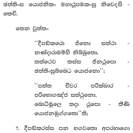
ඡත්තිංස යොජනිකං මහාථූපමකංසු නිවෙදසි -
කෙචි.
තෙන
වුත්තං
‘‘දීපඞ්කරො ජිනො සත්ථා -
නණ්දාරාමම්හි නිබ්බුතො,
තත්ථෙව තස්ස ජිනථූපො -
ඡත්තිංසුබ්බෙධ යොජනො‘‘;
‘‘පත්ත චීවර පරික්ඛාර -
පරිභොගඤ්ජ සත්ථුනො,
බොධිමූලෙ තදා ථූපො - තීණි
යොජනමුග්ගතො’’ති;
. දීපඞ්කරස්ස පන භගවතො අපරභාගො
7