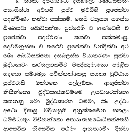
. තතො දීපඞ්කරො දසබලො බොධිසත්තං
6
පසංසිත්වා අට්ඨහි පුප්ඵ මුට්ඨීහි පූජෙත්වා
පදක්ඛිණං කත්වා පක්කාමි. තෙපි චතූසත සහස්ස
ඛීණාසවා බොධිසත්තං පුප්ඵෙහි ච ගණ්ධෙහි ච
පූජෙත්වා පදප්ඵණං කත්වා පක්කමිංසු.
දෙවමනුස්සා ච තථෙව පූජෙත්වා වන්දිත්වා අථ
ඛො බොධිසත්තො දසබලස්ස ව්යාකරණං සුත්වා
බුද්ධභාවං කරතලගතමිව මඤ්ඤමානො පමුදිත
හදයො සබ්බෙසු පටික්කන්තෙසු සයනා වුට්ඨාය
පුප්ඵරාසි මත්ථකෙ පල්ලඞ්කං ආභුජිත්වා
නිසින්නො බුද්ධකාරකධම්මෙ උපධාරෙන්තො
කහනනු ඛො බුද්ධකාරක ධම්මා, කිං උද්ධං
අධො දිසාසු වීදීයාසූති අනුක්කමෙන සකලං
ධම්මධාතුං විචිනන්තො පොරාණකබොධිසත්තෙහි
ආසෙවිත නිසෙවිත පඨමං දානපාරමිං දිස්වා