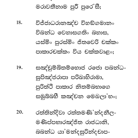
මරාවතීනාම පුරී පුරෙ’සී;
.
විජ්ජාධරානඤ්ච විහඞ්ගමානං
18
විබන්ධ වෙහාසගතිං බහාස,
යස්මිං පුරස්මිං ජිතවෙරි චක්කං
පාකාරචක්කං විය චක්කවාළං;
.
සඤ්චුම්බිතම්හොජ රජො පබන්ධ-
19
සුපිඤ්ජරාපා පරිඛාහිරාමා,
පුරිත්ථි පාකාර නිතම්බභාගෙ
සමුබ්බහී කඤ්චන මෙඛලා’භං;
.
රත්තින්දිවා රත්තමණි’න්දනීල-
20
මණිප්පභාරඤ්ජිත රාජධානි,
බබන්ධ යා’මන්දසුරින්දචාප-