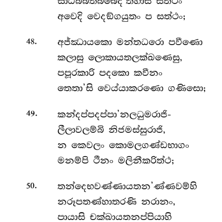
සාධබ්බතබ්බෙදි’තිහාස සත්ථං
අවෙදි වෙදඞ්ගයුතං ප සත්ථං;
.
අජ්ඣායකො මන්තධරො පවීණො
48
කලාසු ලොකායතලක්ඛණෙසු,
පපූරකාරි පදකො කවීනං
තෙතා’සි වෙය්යාකරණො ගණිසො;
.
කන්දප්පදප්පා’නලධුමරාජි-
49
ලීලාවලම්බි නිජමස්සුරාජි,
න කෙවලං කොමලගණ්ඩභාගං
මනම්පි ථීනං මලිනීකරිත්ථ;
.
තන්දෙභවණ්ණායතන’ණ්ණවම්හි
50
නරූපතණ්හාතරණි නරානං,
පායාසි චක්ඛායතනප්පියාහි