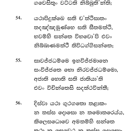
ගවෙසිතුං වට්ටති නිබ්බුති’න්ති;
.
යථාපිදුක්ඛෙ සති ච’ත්ථිසාතං
54
තදඤ්ඤමුණ්හෙ සති සීතමත්ථි,
භවම්හි සන්තෙ විභවො’පි එවං
නිබ්බාණමත්ථී තිවිධග්ගිසන්තෙ;
.
සාවජ්ජධම්මෙ ඉහවිජ්ජමානෙ
55
සංවිජ්ජතෙ භො නිරවජ්ජධම්මො,
අජාති හොති සති ජාතියා’ති
එවං විචින්තෙසි සදත්ථවින්තී;
.
දිස්වා යථා ගුථගතො තළාකං
56
න තස්ස දොසො න තමොතරෙය්ය,
කිලෙසධොවෙ අමතම්හි සන්තෙ
තථා න සෙවෙථ න තස්ස දොසො;