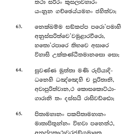
තථා සරීරං කුසලාවහාරං
යංනූන ගච්ඡෙය්යමහං ජහිත්වා;
.
නෙක්ඛම්ම සඞ්කප්ප පරො’පමාහි
63
අනුස්සරිත්වෙ’වමුළාරවීරො,
හතො’රපාරෙ තිභවෙ අසාරෙ
විහාසි උක්කණ්ඨිතමානසො සො;
.
සුවණ්ණ මුත්තා මණි රූපියාදි-
64
ධනෙහි ධඤ්ඤෙහි ච පූරිතානි,
අවාපුරිත්වාන,ථ කොසකොට්ඨා-
ගාරානි තං දස්සයි රාසිවඩ්ඪො;
.
පිතාමහානං පකපිතාමහානං
65
මාතාපිතුන්නං විභවා පනෙත්ථ,
අනප්පකාථාවරජඞ්ගමාතෙ