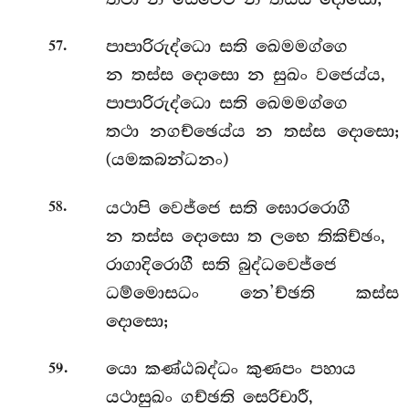
.
පාපාරිරුද්ධො සති ඛෙමමග්ගෙ
57
න තස්ස දොසො න සුඛං වජෙය්ය,
පාපාරිරුද්ධො සති ඛෙමමග්ගෙ
තථා නගච්ඡෙය්ය න තස්ස දොසො;
(යමකබන්ධනං)
.
යථාපි වෙජ්ජෙ සති ඝොරරොගී
58
න තස්ස දොසො ත ලභෙ තිකිච්ඡං,
රාගාදිරොගී සති බුද්ධවෙජ්ජෙ
ධම්මොසධං නෙ’ච්ඡති කස්ස
දොසො;
.
යො කණ්ඨබද්ධං කුණපං පහාය
59
යථාසුඛං ගච්ඡති සෙරිචාරී,