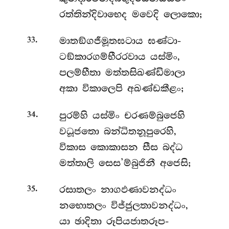
රත්තින්දිවාභෙද මවෙදි ලොකො;
.
මාතඞ්ගජීමූතඝටාය ඝණ්ටා-
33
ටඞ්කාරගම්භීරරවාය යස්මිං,
පලම්භීතා මත්තසිඛණ්ඩිමාලා
අකා විකාලෙපි අඛණ්ඩකීළං;
.
පුරම්හි යස්මිං චරණම්බුජෙහි
34
වධූජතො බන්ධිතනූපුරෙහි,
විකාස කොකාසන සීස බද්ධ
මත්තාලි සෙස’ම්බුජිනී අජෙසි;
.
රසාතලං නාගඵණාවනද්ධං
35
නභොතලං විජ්ජුලතාවනද්ධං,
යා ඡාදිතා රූපියජාතරූප-