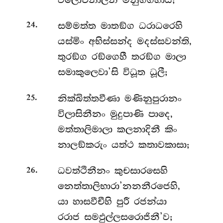
.
සම්මත්ත මාතඞ්ග ධරාධරෙහි
24
යස්මිං අභිස්සන්ද මදස්සවන්ති,
තුරඞ්ග රඞ්ගෙහී තරඞ්ග මාලා
සමාකුලෙවා’සි විධූත ධූලී;
.
නික්ඛිත්තවීණා මණිනුපුරානං
25
විලාසිනීනං මුදුපාණි පාදෙ,
මත්තාලිමාලා කලනාදිනී කිං
නාලඞ්කරුං යත්ථ කතාවකාසා;
.
ධවත්ථිනීනං කුචසාරසෙහි
26
නෙත්තාලිභාරා’නනනීරජෙහි,
යා හාසවීචීහි පුරී රජන්යා
රරාජ සමඵුල්ලසරොජිනී’ව;