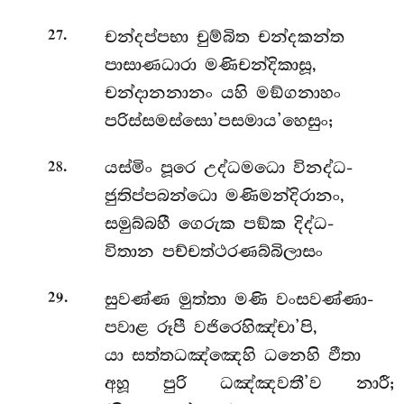
.
චන්දප්පභා චුම්බිත චන්දකන්ත
27
පාසාණධාරා මණිචන්දිකාසූ,
චන්දානනානං යහි මඞ්ගනාහං
පරිස්සමස්සො’පසමාය’හෙසුං;
.
යස්මිං පූරෙ උද්ධමධො විනද්ධ-
28
ජුතිප්පබන්ධො මණිමන්දිරානං,
සමුබ්බහී ගෙරුක පඞ්ක දිද්ධ-
විතාන පච්චත්ථරණබ්බිලාසං
.
සුවණ්ණ මුත්තා මණි වංසවණ්ණා-
29
පවාළ රූපී වජිරෙහිඤ්චා’පි,
යා සත්තධඤ්ඤෙහි ධනෙහි ඵීතා
අහූ පුරි ධඤ්ඤවතී’ව නාරී;