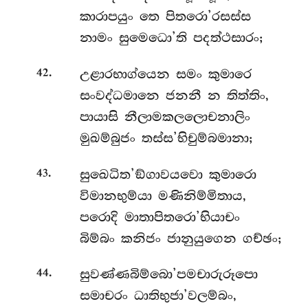
කාරාපයුං තෙ පිතරො’රසස්ස
නාමං සුමෙධො’ති පදත්ථසාරං;
.
උළාරභාග්යෙන සමං කුමාරෙ
42
සංවද්ධමානෙ ජනනී න තිත්තිං,
පායාසි නීලාමකලලොචනාලිං
මුඛම්බුජං තස්ස’භිචුම්බමානා;
.
සුඛෙධිත’ඞ්ගාවයවො කුමාරො
43
විමානභුම්යා මණිනිම්මිතාය,
පරොදි මාතාපිතරො’භියාචං
බිම්බං කනිජං ජානුයුගෙන ගච්ඡං;
.
සුවණ්ණබිම්බො’පමචාරුරූපො
44
සමාචරං ධාතිභුජා’වලම්බං,