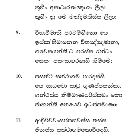
කුහිං අසාධාරණඤාණ ලීලා
කුහිං නු මෙ මන්දමතිස්ස ලීලා;
.
විභාවිමානී පරවම්හිනො යෙ
9
ඉස්සා’භිමානෙන විභඤ්ඤමානා,
ගවෙසයන්තී’ධ පරස්ස රන්ධං
තෙසං පසංසාගරහාහි කිම්මෙ;
.
පසත්ථ සත්ථාගම පාරදස්සී
10
යෙ සාධවො සාධු ගුණප්පසන්තා,
ගන්ථස්ස නිම්මාණපරිස්සමං නො
ජානන්ති තෙයෙව ඉධප්පමාණා;
.
ආදිච්චවංසප්පභවස්ස තස්ස
11
ජිනස්ස සත්ථාගමකොවිදෙහි,