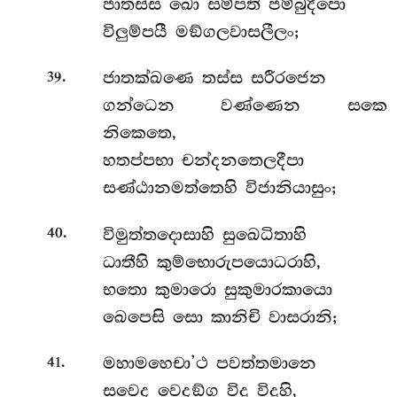
ජාතස්ස ඛො සම්පති ජම්බුදීපො
විලුම්පයී මඞ්ගලවාසලීලං;
.
ජාතක්ඛණෙ තස්ස සරීරජෙන
39
ගන්ධෙන වණ්ණෙන සකෙ
නිකෙතෙ,
හතප්පභා චන්දනතෙලදීපා
සණ්ඨානමත්තෙහි විජානියාසුං;
.
විමුත්තදොසාහි සුඛෙධිතාහි
40
ධාතීහි කුම්භොරුපයොධරාහි,
භතො කුමාරො සුකුමාරකායො
ඛෙපෙසි සො කානිචි වාසරානි;
.
මහාමහෙචා’ථ පවත්තමානෙ
41
සවෙද වෙදඞ්ග විදූ විදූහි,