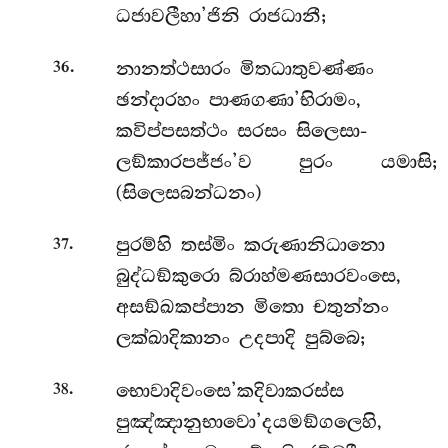
ධජාවලීහා’ජිනි රාජධානී;
.
නානත්ථසාරං මිතධාතුවණ්ණං
36
ඡන්දාරහං පාණගණා’භිරාමං,
කවිප්පසත්ථං සරසං සිලෙසා-
ලඞ්කාරපජ්ජං’ව පුරං යමාසි;
(සිලෙසබන්ධනං)
.
පුරම්හි තස්මිං කරුණානිධානො
37
බුද්ධඞ්කුරො බ්රාහ්මණසාරවංසෙ,
අසඞ්ඛකප්පාන මිතො චතුන්නං
ලක්ඛාදිකානං උදපාදි පුබ්බෙ;
.
භොවාදිවංසෙ’කදිවාකරස්ස
38
පුඤ්ඤානුභාවො’දයමඞ්ගලෙහි,