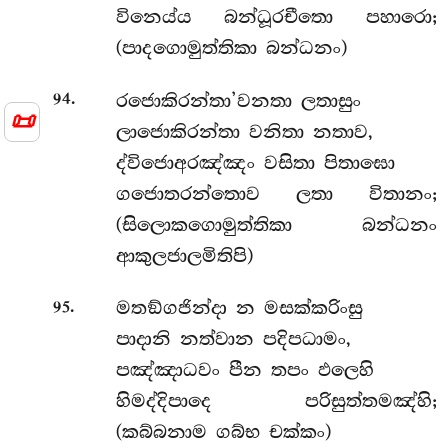
විනෙය්ය බන්ධූරචීතො පහාරො;
(පාදගොමුත්තිකා බන්ධනං)
.
රජොකිරන්තා’වනතා ලතාසුං
94
📜
ලාජොකිරන්තා වනිතා නතාව,
ද්විජොඅරඤ්ඤං වසිතා පිතාඝො
ගජොතරන්තොව ලතා විතානං;
(සිලොකගොමුත්තිකා බන්ධනං
ආකුලජාලමිතිපි)
.
මතඞ්ගජින්දා න මසක්කරිංසු
95
පාදානි නත්වාන පදිපධාමං,
පඤ්ඤාධවං පීන තපං ඵලෙහි
හිමද්දිපාදෙ පරිසුත්තමඤ්හි;
(කබ්බනාම ගබ්භ චක්කං)