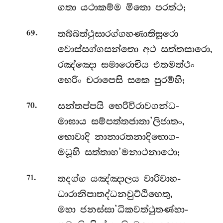
ගතා යථාකම්ම මිතො පරත්ථ;
.
තබ්බත්ථුසාරග්ගහණාතිසූරො
69
වොස්සග්ගසන්තො අථ සත්තසාරො,
රඤ්ඤො සමාරොචිය එතමත්ථං
භෙරිං චරාපෙසි සකෙ පුරම්හි;
.
සන්තප්පයි භෙරිවිරාවගන්ධ-
70
මාඝාය සම්පත්තජාතා’ලිජාතං,
භොවාදි නානාරතනාදිභොග-
මධූහි සත්තාහ’මනාථනාථො;
.
තදග්ග යඤ්ඤාලය වාරිවාහ-
71
ධාරානිපාතද්ධනවුට්ඨිහෙතු,
මහා ජනස්සා’ධිකවත්ථුතණ්හා-