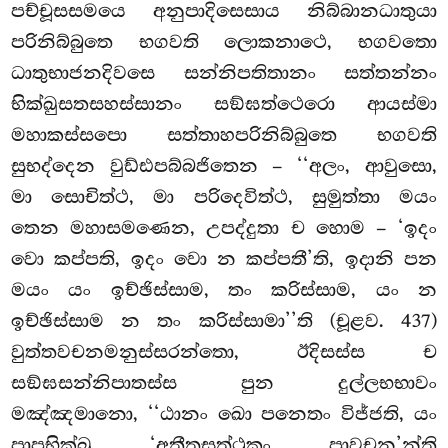
පච්චූසසමයෙ අනුපාදිසෙසාය නිබ්බානධාතුයා
පරිනිබ්බුතෙ භගවති ලොකනාථෙ, භගවතො
ධාතුභාජනදිවසෙ සන්නිපතිතානං සත්තන්නං
භික්ඛුසතසහස්සානං සඞ්ඝත්ථෙරො ආයස්මා
මහාකස්සපො සත්තාහපරිනිබ්බුතෙ භගවති
සුභද්දෙන වුඩ්ඪපබ්බජිතෙන – ‘‘අලං, ආවුසො,
මා සොචිත්ථ, මා පරිදෙවිත්ථ, සුමුත්තා මයං
තෙන මහාසමණෙන, උපද්දුතා ච හොම – ‘ඉදං
වො කප්පති, ඉදං වො න කප්පතී’ති, ඉදානි පන
මයං යං ඉච්ඡිස්සාම, තං කරිස්සාම, යං න
ඉච්ඡිස්සාම න තං කරිස්සාමා’’ති (චූළව. 437)
වුත්තවචනමනුස්සරන්තො, ඊදිසස්ස ච
සඞ්ඝසන්නිපාතස්ස පුන දුල්ලභභාවං
මඤ්ඤමානො, ‘‘ඨානං
ඛො පනෙතං විජ්ජති, යං
පාපභික්ඛූ ‘අතීතසත්ථුකං පාවචන’න්ති