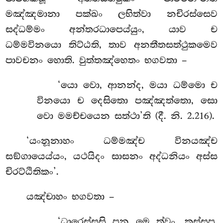
මඤ්ඤමානා
පක්ඛං ලභිත්වා නචිරස්සෙව
සද්ධම්මං අන්තරධාපෙය්යුං, යාව ච
ධම්මවිනයො තිට්ඨති, තාව අනතීතසත්ථුකමෙව
පාවචනං හොති. වුත්තඤ්හෙතං භගවතා –
‘යො වො, ආනන්ද, මයා ධම්මො ච
විනයො ච දෙසිතො පඤ්ඤත්තො, සො
වො මමච්චයෙන සත්ථා’ති (දී. නි. 2.216).
‘යංනූනාහං ධම්මඤ්ච විනයඤ්ච
සඞ්ගායෙය්යං, යථයිදං සාසනං අද්ධනියං අස්ස
චිරට්ඨිතිකං’.
යඤ්චාහං භගවතා –
‘ධාරෙස්සසි පන මෙ ත්වං, කස්සප,