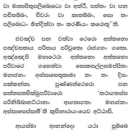
වා මාතාපිතුපලිබොධො වා අත්ථි, පත්තං වා පන
පචිතබ්බං, චීවරං වා කාතබ්බං, සො තං
පලිබොධං ඡින්දිත්වා තං කරණීයං කරොතූ’’ති.
එවඤ්ච පන වත්වා ථෙරො අත්තනො
පඤ්චසතාය පරිසාය පරිවුතො රාජගහං ගතො.
අඤ්ඤෙපි මහාථෙරා අත්තනො අත්තනො
පරිවාරෙ ගහෙත්වා සොකසල්ලසමප්පිතං
මහාජනං අස්සාසෙතුකාමා තං තං දිසං
පක්කන්තා. පුණ්ණත්ථෙරො පන
සත්තසතභික්ඛුපරිවාරො ‘තථාගතස්ස
පරිනිබ්බානට්ඨානං ආගතාගතං මහාජනං
අස්සාසෙස්සාමී’ති කුසිනාරායංයෙව අට්ඨාසි.
ආයස්මා ආනන්දො යථා පුබ්බෙ