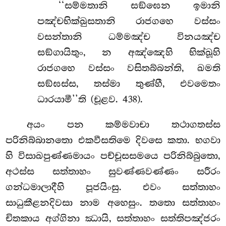
‘‘සම්මතානි සඞ්ඝෙන ඉමානි
පඤ්චභික්ඛුසතානි රාජගහෙ වස්සං
වසන්තානි ධම්මඤ්ච විනයඤ්ච
සඞ්ගායිතුං, න අඤ්ඤෙහි භික්ඛූහි
රාජගහෙ වස්සං වසිතබ්බන්ති, ඛමති
සඞ්ඝස්ස, තස්මා තුණ්හී, එවමෙතං
ධාරයාමී’’ති (චූළව. 438).
අයං
පන කම්මවාචා තථාගතස්ස
පරිනිබ්බානතො එකවීසතිමෙ දිවසෙ කතා. භගවා
හි විසාඛපුණ්ණමායං පච්චූසසමයෙ පරිනිබ්බුතො,
අථස්ස සත්තාහං සුවණ්ණවණ්ණං සරීරං
ගන්ධමාලාදීහි පූජයිංසු. එවං සත්තාහං
සාධුකීළනදිවසා නාම අහෙසුං. තතො සත්තාහං
චිතකාය අග්ගිනා ඣායි, සත්තාහං සත්තිපඤ්ජරං