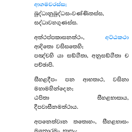
ආගමවරස්ස;
බුද්ධානුබුද්ධසංවණ්ණිතස්ස,
සද්ධාවහගුණස්ස.
අත්ථප්පකාසනත්ථං,
අට්ඨකථා
ආදිතො වසිසතෙහි;
පඤ්චහි යා සඞ්ගීතා, අනුසඞ්ගීතා ච
පච්ඡාපි.
සීහළදීපං පන ආභතාථ, වසිනා
මහාමහින්දෙන;
ඨපිතා සීහළභාසාය,
දීපවාසීනමත්ථාය.
අපනෙත්වාන
තතොහං, සීහළභාසං
මනොරමං භාසං;