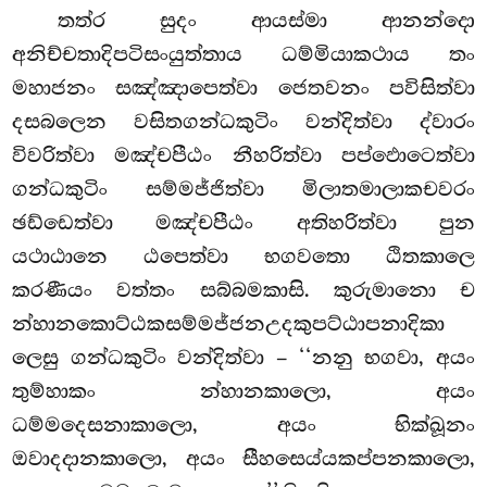
තත්ර සුදං ආයස්මා ආනන්දො
අනිච්චතාදිපටිසංයුත්තාය ධම්මියාකථාය තං
මහාජනං සඤ්ඤාපෙත්වා ජෙතවනං පවිසිත්වා
දසබලෙන වසිතගන්ධකුටිං වන්දිත්වා ද්වාරං
විවරිත්වා මඤ්චපීඨං නීහරිත්වා පප්ඵොටෙත්වා
ගන්ධකුටිං සම්මජ්ජිත්වා මිලාතමාලාකචවරං
ඡඩ්ඩෙත්වා මඤ්චපීඨං අතිහරිත්වා පුන
යථාඨානෙ ඨපෙත්වා භගවතො ඨිතකාලෙ
කරණීයං වත්තං සබ්බමකාසි. කුරුමානො ච
න්හානකොට්ඨකසම්මජ්ජනඋදකුපට්ඨාපනාදිකා
ලෙසු ගන්ධකුටිං වන්දිත්වා – ‘‘නනු භගවා, අයං
තුම්හාකං න්හානකාලො, අයං
ධම්මදෙසනාකාලො, අයං භික්ඛූනං
ඔවාදදානකාලො, අයං සීහසෙය්යකප්පනකාලො,