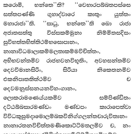
කරොමි, භන්තෙ’’ති? ‘‘වෙභාරපබ්බතපස්සෙ
සත්තපණ්ණි ගුහාද්වාරෙ කාතුං යුත්තං
මහාරාජා’’ති. ‘‘සාධු, භන්තෙ’’ති ඛො රාජා
අජාතසත්තු විස්සකම්මුනා
නිම්මිතසදිසං
සුවිභත්තභිත්තිථම්භසොපානං,
නානාවිධමාලාකම්මලතාකම්මවිචිත්තං,
අභිභවන්තමිව රාජභවනවිභූතිං, අවහසන්තමිව
දෙවවිමානසිරිං, සිරියා නිකෙතනමිව
එකනිපාතතිත්ථමිව ච
දෙවමනුස්සනයනවිහංගානං,
ලොකරාමණෙය්යකමිව සම්පිණ්ඩිතං
දට්ඨබ්බසාරමණ්ඩං මණ්ඩපං කාරාපෙත්වා
විවිධකුසුමදාමොලම්බකවිනිග්ගලන්තචාරුවිතානං
නානාරතනවිචිත්තමණිකොට්ටිමතලමිව ච, නං