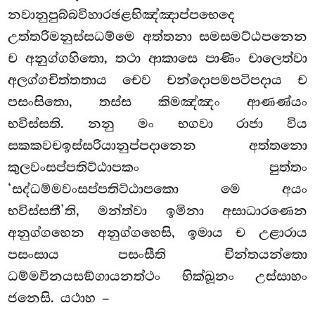
නවානුපුබ්බවිහාරඡළභිඤ්ඤාප්පභෙදෙ
උත්තරිමනුස්සධම්මෙ අත්තනා සමසමට්ඨපනෙන
ච අනුග්ගහිතො, තථා ආකාසෙ පාණිං චාලෙත්වා
අලග්ගචිත්තතාය චෙව චන්දොපමපටිපදාය ච
පසංසිතො, තස්ස කිමඤ්ඤං ආණණ්යං
භවිස්සති. නනු මං භගවා රාජා විය
සකකවචඉස්සරියානුප්පදානෙන අත්තනො
කුලවංසප්පතිට්ඨාපකං පුත්තං
‘සද්ධම්මවංසප්පතිට්ඨාපකො මෙ අයං
භවිස්සතී’ති, මන්ත්වා ඉමිනා අසාධාරණෙන
අනුග්ගහෙන අනුග්ගහෙසි, ඉමාය ච උළාරාය
පසංසාය පසංසීති චින්තයන්තො
ධම්මවිනයසඞ්ගායනත්ථං භික්ඛූනං උස්සාහං
ජනෙසි. යථාහ –