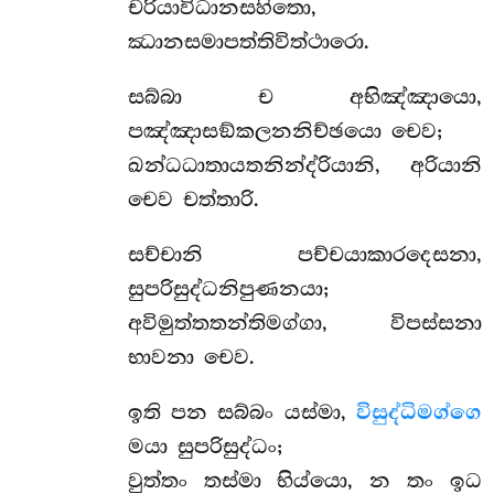
චරියාවිධානසහිතො,
ඣානසමාපත්තිවිත්ථාරො.
සබ්බා ච අභිඤ්ඤායො,
පඤ්ඤාසඞ්කලනනිච්ඡයො චෙව;
ඛන්ධධාතායතනින්ද්රියානි, අරියානි
චෙව චත්තාරි.
සච්චානි
පච්චයාකාරදෙසනා,
සුපරිසුද්ධනිපුණනයා;
අවිමුත්තතන්තිමග්ගා, විපස්සනා
භාවනා චෙව.
ඉති
පන සබ්බං යස්මා,
විසුද්ධිමග්ගෙ
මයා සුපරිසුද්ධං;
වුත්තං තස්මා භිය්යො, න තං ඉධ