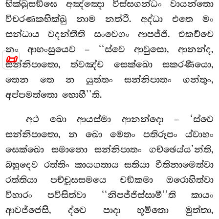
භික්ඛුසඞ්ඝෙ අඤ්ඤො විස්සගන්ධං වායන්තො
විචරණකභික්ඛු නාම නත්ථි. අද්ධා එතෙ මං
සන්ධාය වදන්තීති සංවෙගං ආපජ්ජි. එකච්චෙ
නං ආහංසුයෙව – ‘‘ස්වෙ ආවුසො, ආනන්ද,
📜
සන්නිපාතො, ත්වඤ්ච සෙක්ඛො සකරණීයො,
තෙන තෙ න යුත්තං සන්නිපාතං ගන්තුං,
අප්පමත්තො හොහී’’ති.
අථ ඛො ආයස්මා ආනන්දො – ‘ස්වෙ
සන්නිපාතො, න ඛො මෙතං පතිරූපං ය්වාහං
සෙක්ඛො සමානො සන්නිපාතං ගච්ඡෙය්ය’න්ති,
බහුදෙව රත්තිං කායගතාය සතියා වීතිනාමෙත්වා
රත්තියා පච්චූසසමයෙ චඞ්කමා ඔරොහිත්වා
විහාරං පවිසිත්වා ‘‘නිපජ්ජිස්සාමී’’ති කායං
ආවජ්ජෙසි, ද්වෙ පාදා භූමිතො මුත්තා,