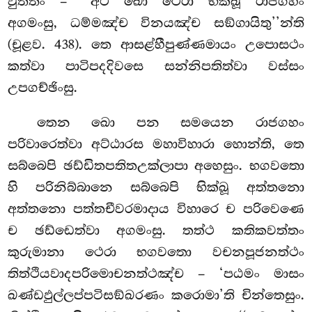
වුත්තං – ‘‘අථ ඛො ථෙරා භික්ඛූ රාජගහං
අගමංසු, ධම්මඤ්ච විනයඤ්ච
සඞ්ගායිතු’’න්ති
(චූළව. 438). තෙ ආසළ්හීපුණ්ණමායං උපොසථං
කත්වා පාටිපදදිවසෙ සන්නිපතිත්වා වස්සං
උපගච්ඡිංසු.
තෙන ඛො පන සමයෙන රාජගහං
පරිවාරෙත්වා අට්ඨාරස මහාවිහාරා හොන්ති, තෙ
සබ්බෙපි ඡඩ්ඩිතපතිතඋක්ලාපා අහෙසුං. භගවතො
හි පරිනිබ්බානෙ සබ්බෙපි භික්ඛූ අත්තනො
අත්තනො පත්තචීවරමාදාය විහාරෙ ච පරිවෙණෙ
ච ඡඩ්ඩෙත්වා අගමංසු. තත්ථ කතිකවත්තං
කුරුමානා ථෙරා භගවතො වචනපූජනත්ථං
තිත්ථියවාදපරිමොචනත්ථඤ්ච – ‘පඨමං මාසං
ඛණ්ඩඵුල්ලප්පටිසඞ්ඛරණං කරොමා’ති චින්තෙසුං.