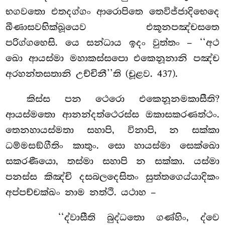
භගවතො එතදග්ගං ආරොපිතෙ තෙවිජ්ජාදිභෙදෙ
ඛීණාසවභික්ඛූයෙව එකූනපඤ්චසතෙ
පරිග්ගහෙසි. යෙ සන්ධාය ඉදං වුත්තං – ‘‘අථ
ඛො ආයස්මා මහාකස්සපො එකෙනූනානි පඤ්ච
අරහන්තසතානි උච්චිනී’’ති (චූළව. 437).
කිස්ස පන ථෙරො එකෙනූනමකාසීති?
ආයස්මතො ආනන්දත්ථෙරස්ස ඔකාසකරණත්ථං.
තෙනහායස්මතා සහාපි, විනාපි, න සක්කා
ධම්මසඞ්ගීතිං කාතුං. සො හායස්මා සෙක්ඛො
සකරණීයො, තස්මා සහාපි න සක්කා. යස්මා
පනස්ස කිඤ්චි දසබලදෙසිතං සුත්තගෙය්යාදිකං
අප්පච්චක්ඛං නාම නත්ථි. යථාහ –
‘‘ද්වාසීති බුද්ධතො ගණ්හිං, ද්වෙ