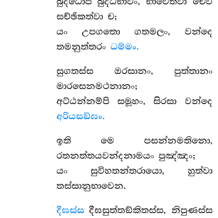
බුද්ධොපි බුද්ධභාවං, භාවෙත්වා චෙව
සච්ඡිකත්වා ච;
යං උපගතො ගතමලං, වන්දෙ
තමනුත්තරං
ධම්මං.
සුගතස්ස ඔරසානං, පුත්තානං
මාරසෙනමථනානං;
අට්ඨන්නම්පි සමූහං, සිරසා වන්දෙ
අරියසඞ්ඝං.
ඉති
මෙ පසන්නමතිනො,
රතනත්තයවන්දනාමයං පුඤ්ඤං;
යං සුවිහතන්තරායො, හුත්වා
තස්සානුභාවෙන.
දීඝස්ස
දීඝසුත්තඞ්කිතස්ස, නිපුණස්ස