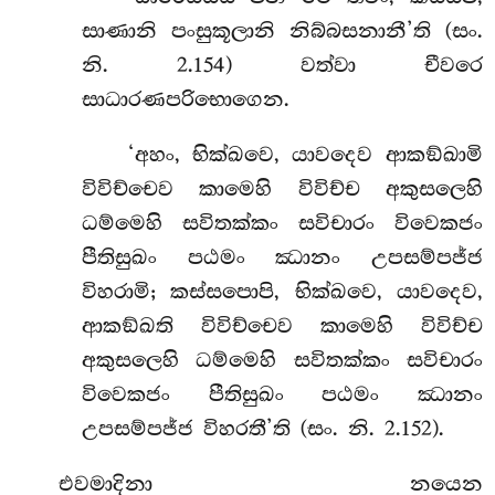
සාණානි පංසුකූලානි නිබ්බසනානී’ති (සං.
නි. 2.154) වත්වා චීවරෙ
සාධාරණපරිභොගෙන.
‘අහං, භික්ඛවෙ, යාවදෙව ආකඞ්ඛාමි
විවිච්චෙව කාමෙහි විවිච්ච අකුසලෙහි
ධම්මෙහි සවිතක්කං සවිචාරං විවෙකජං
පීතිසුඛං පඨමං
ඣානං උපසම්පජ්ජ
විහරාමි; කස්සපොපි, භික්ඛවෙ, යාවදෙව,
ආකඞ්ඛති විවිච්චෙව කාමෙහි විවිච්ච
අකුසලෙහි ධම්මෙහි සවිතක්කං සවිචාරං
විවෙකජං පීතිසුඛං පඨමං ඣානං
උපසම්පජ්ජ විහරතී’ති (සං. නි. 2.152).
එවමාදිනා නයෙන