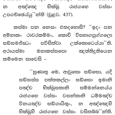
න අඤ්ඤෙ භික්ඛූ රාජගහෙ වස්සං
උපගච්ඡෙය්යු’’න්ති (චූළව. 437).
කස්මා පන නෙසං එතදහොසි? ‘‘ඉදං පන
අම්හාකං ථාවරකම්මං, කොචි විසභාගපුග්ගලො
සඞ්ඝමජ්ඣං පවිසිත්වා උක්කොටෙය්යා’’ති.
අථායස්මා මහාකස්සපො ඤත්තිදුතියෙන
කම්මෙන සාවෙසි –
‘‘සුණාතු
මෙ, ආවුසො සඞ්ඝො, යදි
සඞ්ඝස්ස පත්තකල්ලං සඞ්ඝො ඉමානි
පඤ්ච භික්ඛුසතානි සම්මන්නෙය්ය
රාජගහෙ වස්සං වසන්තානි ධම්මඤ්ච
විනයඤ්ච සඞ්ගායිතුං, න අඤ්ඤෙහි
භික්ඛූහි රාජගහෙ වස්සං වසිතබ්බ’’න්ති.