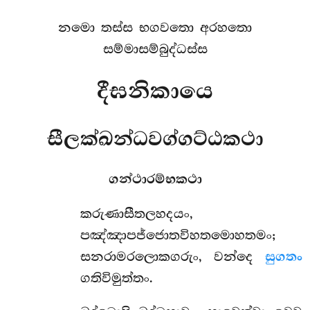
නමො තස්ස භගවතො අරහතො
සම්මාසම්බුද්ධස්ස
දීඝනිකායෙ
සීලක්ඛන්ධවග්ගට්ඨකථා
ගන්ථාරම්භකථා
කරුණාසීතලහදයං
,
පඤ්ඤාපජ්ජොතවිහතමොහතමං;
සනරාමරලොකගරුං, වන්දෙ
සුගතං
ගතිවිමුත්තං.