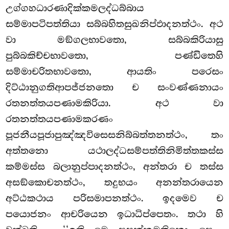
උග්ගහධාරණාදික්කමලද්ධබ්බාය
සම්මාපටිපත්තියා සබ්බහිතසුඛනිප්ඵාදනත්ථං. අථ
වා මඞ්ගලභාවතො, සබ්බකිරියාසු
පුබ්බකිච්චභාවතො, පණ්ඩිතෙහි
සම්මාචරිතභාවතො, ආයතිං පරෙසං
දිට්ඨානුගතිආපජ්ජනතො ච සංවණ්ණනායං
රතනත්තයපණාමකිරියා. අථ වා
රතනත්තයපණාමකරණං
පූජනීයපූජාපුඤ්ඤවිසෙසනිබ්බත්තනත්ථං, තං
අත්තනො යථාලද්ධසම්පත්තිනිමිත්තකස්ස
කම්මස්ස බලානුප්පාදනත්ථං, අන්තරා ච තස්ස
අසඞ්කොචනත්ථං, තදුභයං අනන්තරායෙන
අට්ඨකථාය පරිසමාපනත්ථං. ඉදමෙව ච
පයොජනං ආචරියෙන ඉධාධිප්පෙතං. තථා හි