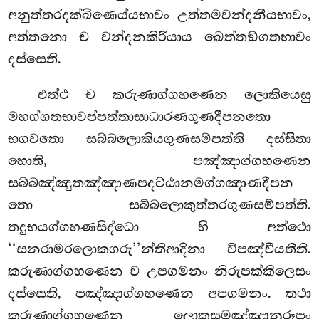
අනුත්තරදක්ඛිණෙය්යභාවං උත්තමවන්දනීයභාවං,
අත්තනො ච වන්දනකිරියාය ඛෙත්තඞ්ගතභාවං
දස්සෙති.
එත්ථ ච කරුණාග්ගහණෙන ලොකියෙසු
මහග්ගතභාවප්පත්තාසාධාරණගුණදීපනතො
භගවතො සබ්බලොකියගුණසම්පත්ති
දස්සිතා
හොති, පඤ්ඤාග්ගහණෙන
සබ්බඤ්ඤුතඤ්ඤාණපදට්ඨානමග්ගඤාණදීපන
තො සබ්බලොකුත්තරගුණසම්පත්ති.
තදුභයග්ගහණසිද්ධො හි අත්ථො
‘‘සනරාමරලොකගරු’’න්තිආදිනා විපඤ්චීයතීති.
කරුණාග්ගහණෙන ච උපගමනං නිරුපක්කිලෙසං
දස්සෙති, පඤ්ඤාග්ගහණෙන අපගමනං. තථා
කරුණාග්ගහණෙන ලොකසමඤ්ඤානුරූපං