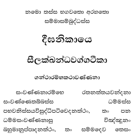
නමො තස්ස භගවතො අරහතො
සම්මාසම්බුද්ධස්ස
දීඝනිකායෙ
සීලක්ඛන්ධවග්ගටීකා
ගන්ථාරම්භකථාවණ්ණනා
සංවණ්ණනාරම්භෙ
රතනත්තයවන්දනා
සංවණ්ණෙතබ්බස්ස ධම්මස්ස
පභවනිස්සයවිසුද්ධිපටිවෙදනත්ථං, තං පන
ධම්මසංවණ්ණනාසු විඤ්ඤූනං
බහුමානුප්පාදනත්ථං, තං සම්මදෙව තෙසං