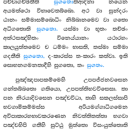
පච්චාගච්ඡතීති
සුගතො
තිආදිනා නයෙන
අයමත්ථො විභාවෙතබ්බො
. අථ වා සුන්දරං
ඨානං සම්මාසම්බොධිං නිබ්බානමෙව වා ගතො
අධිගතොති
සුගතො.
යස්මා වා භූතං තච්ඡං
අත්ථසඤ්හිතං විනෙය්යානං යථාරහං
කාලයුත්තමෙව ච ධම්මං භාසති, තස්මා සම්මා
ගදතීති
සුගතො,
ද-කාරස්ස ත-කාරං කත්වා. ඉති
සොභනගමනතාදීහි සුගතො, තං
සුගතං.
පුඤ්ඤපාපකම්මෙහි උපපජ්ජනවසෙන
ගන්තබ්බතො ගතියො, උපපත්තිභවවිසෙසා. තා
පන නිරයාදිවසෙන පඤ්චවිධා, තාහි සකලස්සාපි
භවගාමිකම්මස්ස අරියමග්ගාධිගමෙන
අවිපාකාරහභාවකරණෙන නිවත්තිතත්තා භගවා
පඤ්චහිපි ගතීහි සුට්ඨු මුත්තො විසංයුත්තොති