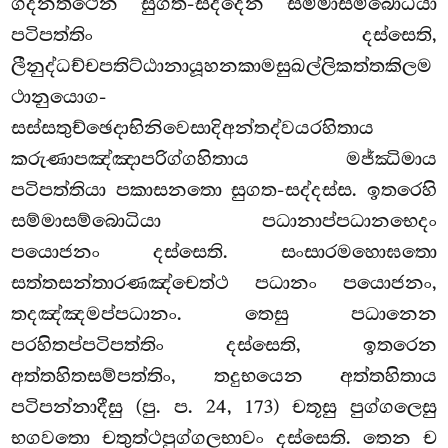
ගදනත්ථෙන සුගත-සද්දෙන සම්මාසම්බොධියා
පටිපත්තිං දස්සෙති,
ලීනුද්ධච්චපතිට්ඨානායූහනකාමසුඛල්ලිකත්තකිලම
ථානුයොග-
සස්සතුච්ඡෙදාභිනිවෙසාදිඅන්තද්වයරහිතාය
කරුණාපඤ්ඤාපරිග්ගහිතාය
මජ්ඣිමාය
පටිපත්තියා පකාසනතො සුගත-සද්දස්ස. ඉතරෙහි
සම්මාසම්බොධියා පධානාප්පධානභෙදං
පයොජනං දස්සෙති. සංසාරමහොඝතො
සත්තසන්තාරණඤ්චෙත්ථ පධානං පයොජනං,
තදඤ්ඤමප්පධානං. තෙසු පධානෙන
පරහිතප්පටිපත්තිං දස්සෙති, ඉතරෙන
අත්තහිතසම්පත්තිං, තදුභයෙන අත්තහිතාය
පටිපන්නාදීසු (පු. ප. 24, 173) චතූසු පුග්ගලෙසු
භගවතො චතුත්ථපුග්ගලභාවං දස්සෙති. තෙන ච