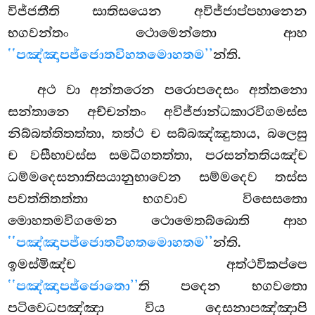
විජ්ජතීති සාතිසයෙන අවිජ්ජාප්පහානෙන
භගවන්තං ථොමෙන්තො ආහ
‘‘පඤ්ඤාපජ්ජොතවිහතමොහතම’’
න්ති.
අථ
වා අන්තරෙන පරොපදෙසං අත්තනො
සන්තානෙ අච්චන්තං අවිජ්ජාන්ධකාරවිගමස්ස
නිබ්බත්තිතත්තා, තත්ථ ච සබ්බඤ්ඤුතාය, බලෙසු
ච වසීභාවස්ස සමධිගතත්තා, පරසන්තතියඤ්ච
ධම්මදෙසනාතිසයානුභාවෙන සම්මදෙව තස්ස
පවත්තිතත්තා භගවාව විසෙසතො
මොහතමවිගමෙන ථොමෙතබ්බොති ආහ
‘‘පඤ්ඤාපජ්ජොතවිහතමොහතම’’
න්ති.
ඉමස්මිඤ්ච අත්ථවිකප්පෙ
‘‘පඤ්ඤාපජ්ජොතො’’
ති පදෙන භගවතො
පටිවෙධපඤ්ඤා විය දෙසනාපඤ්ඤාපි