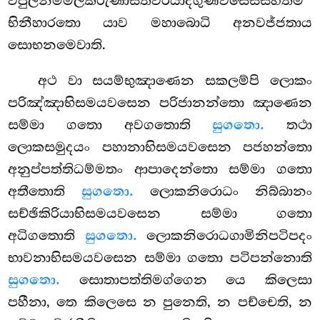
විපුලනිම්මලකරුණාසතිවීරියාදිගුණවිසෙසසහිතම
භිනීහාරතො යාව මහාබොධි අනවජ්ජතාය
සොභනමෙවාති.
අථ වා සයම්භුඤාණෙන සකලම්පි ලොකං
පරිඤ්ඤාභිසමයවසෙන පරිජානන්තො ඤාණෙන
සම්මා ගතො අවගතොති
සුගතො.
තථා
ලොකසමුදයං
පහානාභිසමයවසෙන පජහන්තො
අනුප්පත්තිධම්මතං ආපාදෙන්තො සම්මා ගතො
අතීතොති
සුගතො.
ලොකනිරොධං නිබ්බානං
සච්ඡිකිරියාභිසමයවසෙන සම්මා ගතො
අධිගතොති
සුගතො.
ලොකනිරොධගාමිනිපටිපදං
භාවනාභිසමයවසෙන සම්මා ගතො පටිපන්නොති
සුගතො.
සොතාපත්තිමග්ගෙන යෙ කිලෙසා
පහීනා, තෙ කිලෙසෙ න පුනෙති, න පච්චෙති, න