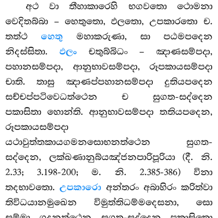
අථ වා තීහාකාරෙහි භගවතො ථොමනා
වෙදිතබ්බා – හෙතුතො, ඵලතො, උපකාරතො ච.
තත්ථ
හෙතු
මහාකරුණා, සා පඨමපදෙන
නිදස්සිතා.
ඵලං
චතුබ්බිධං – ඤාණසම්පදා,
පහානසම්පදා, ආනුභාවසම්පදා, රූපකායසම්පදා
චාති. තාසු ඤාණප්පහානසම්පදා දුතියපදෙන
සච්චප්පටිවෙධත්ථෙන ච සුගත-සද්දෙන
පකාසිතා හොන්ති. ආනුභාවසම්පදා තතියපදෙන,
රූපකායසම්පදා
යථාවුත්තකායගමනසොභනත්ථෙන සුගත-
සද්දෙන, ලක්ඛණානුබ්යඤ්ජනපාරිපූරියා (දී. නි.
2.33; 3.198-200; ම. නි. 2.385-386) විනා
තදභාවතො.
උපකාරො
අන්තරං අබාහිරං කරිත්වා
තිවිධයානමුඛෙන විමුත්තිධම්මදෙසනා, සො
සම්මා ගදනත්ථෙන සුගත-සද්දෙන පකාසිතො