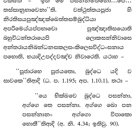
වක්ඛති – ‘‘ඉති මෙ පසන්නමතිනො…පෙ…
තස්සානුභාවෙනා’’ති. වත්ථුත්තයපූජා හි
නිරතිසයපුඤ්ඤක්ඛෙත්තසම්බුද්ධියා
අපරිමෙය්යප්පභාවො
පුඤ්ඤාතිසයොති
බහුවිධන්තරායෙපි ලොකසන්නිවාසෙ
අන්තරායනිබන්ධනසකලසංකිලෙසවිද්ධංසනාය
පහොති, භයාදිඋපද්දවඤ්ච නිවාරෙති. යථාහ –
‘‘පූජාරහෙ පූජයතො, බුද්ධෙ යදි ව
සාවකෙ’’තිආදි (ධ. ප. 1.195; අප. 1.10.1), තථා –
‘‘යෙ
භික්ඛවෙ බුද්ධෙ පසන්නා,
අග්ගෙ තෙ පසන්නා. අග්ගෙ ඛො පන
පසන්නානං අග්ගො විපාකො
හොතී’’තිආදි (අ. නි. 4.34; ඉතිවු. 90).