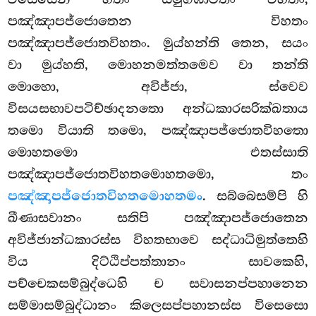
පඤ්ඤාපජ්ජොතෙන විහතං
පඤ්ඤාපජ්ජොතවිහතං. මුය්හන්ති තෙන, සයං
වා මුය්හති, මොහනමත්තමෙව වා තන්ති
මොහො, අවිජ්ජා, ස්වෙව
විසයසභාවපටිච්ඡාදනතො අන්ධකාරසරික්ඛතාය
තමො වියාති තමො, පඤ්ඤාපජ්ජොතවිහතො
මොහතමො එතස්සාති
පඤ්ඤාපජ්ජොතවිහතමොහතමො, තං
පඤ්ඤාපජ්ජොතවිහතමොහතමං
. සබ්බෙසම්පි හි
ඛීණාසවානං සතිපි පඤ්ඤාපජ්ජොතෙන
අවිජ්ජාන්ධකාරස්ස විහතභාවෙ සද්ධාධිමුත්තෙහි
විය දිට්ඨිප්පත්තානං සාවකෙහි,
පච්චෙකසම්බුද්ධෙහි ච සවාසනප්පහානෙන
සම්මාසම්බුද්ධානං කිලෙසප්පහානස්ස විසෙසො