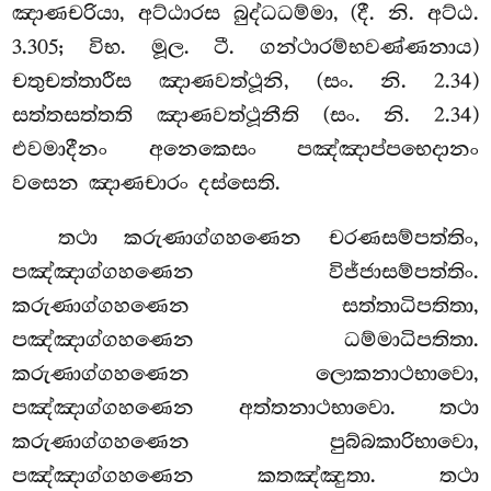
ඤාණචරියා, අට්ඨාරස බුද්ධධම්මා, (දී. නි. අට්ඨ.
3.305; විභ. මූල. ටී. ගන්ථාරම්භවණ්ණනාය)
චතුචත්තාරීස ඤාණවත්ථූනි, (සං. නි. 2.34)
සත්තසත්තති ඤාණවත්ථූනීති (සං. නි. 2.34)
එවමාදීනං අනෙකෙසං පඤ්ඤාප්පභෙදානං
වසෙන ඤාණචාරං දස්සෙති.
තථා කරුණාග්ගහණෙන චරණසම්පත්තිං,
පඤ්ඤාග්ගහණෙන විජ්ජාසම්පත්තිං.
කරුණාග්ගහණෙන සත්තාධිපතිතා,
පඤ්ඤාග්ගහණෙන ධම්මාධිපතිතා.
කරුණාග්ගහණෙන ලොකනාථභාවො,
පඤ්ඤාග්ගහණෙන අත්තනාථභාවො. තථා
කරුණාග්ගහණෙන පුබ්බකාරිභාවො,
පඤ්ඤාග්ගහණෙන කතඤ්ඤුතා
. තථා