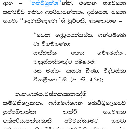
ආහ –
‘‘ගතිවිමුත්ත’’
න්ති. එතෙන භගවතො
කත්ථචිපි ගතියා අපරියාපන්නතං දස්සෙති, යතො
භගවා ‘‘දෙවාතිදෙවො’’ති වුච්චති, තෙනෙවාහ –
‘‘යෙන දෙවූපපත්යස්ස, ගන්ධබ්බො
වා විහඞ්ගමො;
යක්ඛත්තං යෙන ගච්ඡෙය්යං,
මනුස්සත්තඤ්ච අබ්බජෙ;
තෙ මය්හං ආසවා ඛීණා, විද්ධස්තා
විනළීකතා’’ති. (අ. නි. 4.36);
තංතංගතිසංවත්තනකානඤ්හි
කම්මකිලෙසානං අග්ගමග්ගෙන බොධිමූලෙයෙව
සුප්පහීනත්තා නත්ථි භගවතො
ගතිපරියාපන්නතාති අච්චන්තමෙව භගවා