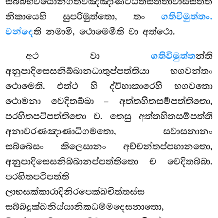
සබ්බභවයොනිගතිවිඤ්ඤාණට්ඨිතිසත්තාවාසසත්ත
නිකායෙහි සුපරිමුත්තො, තං
ගතිවිමුත්තං.
වන්දෙ
ති නමාමි, ථොමෙමීති වා අත්ථො.
අථ වා
ගතිවිමුත්ත
න්ති
අනුපාදිසෙසනිබ්බානධාතුප්පත්තියා භගවන්තං
ථොමෙති. එත්ථ හි ද්වීහාකාරෙහි භගවතො
ථොමනා වෙදිතබ්බා – අත්තහිතසම්පත්තිතො,
පරහිතපටිපත්තිතො ච. තෙසු අත්තහිතසම්පත්ති
අනාවරණඤාණාධිගමතො, සවාසනානං
සබ්බෙසං කිලෙසානං අච්චන්තප්පහානතො,
අනුපාදිසෙසනිබ්බානප්පත්තිතො ච වෙදිතබ්බා.
පරහිතපටිපත්ති
ලාභසක්කාරාදිනිරපෙක්ඛචිත්තස්ස
සබ්බදුක්ඛනිය්යානිකධම්මදෙසනාතො,