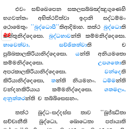
එවං සඞ්ඛෙපෙන සකලසබ්බඤ්ඤුගුණෙහි
භගවන්තං අභිත්ථවිත්වා ඉදානි සද්ධම්මං
ථොමෙතුං
‘‘බුද්ධොපී’’
තිආදිමාහ. තත්ථ
බුද්ධො
ති
📜
කත්තුනිද්දෙසො.
බුද්ධභාව
න්ති කම්මනිද්දෙසො.
භාවෙත්වා, සච්ඡිකත්වා
ති ච
පුබ්බකාලකිරියානිද්දෙසො.
ය
න්ති අනියමතො
කම්මනිද්දෙසො.
උපගතො
ති
අපරකාලකිරියානිද්දෙසො.
වන්දෙ
ති
කිරියානිද්දෙසො,
ත
න්ති
නියමනං.
ධම්ම
න්ති
වන්දනකිරියාය කම්මනිද්දෙසො.
ගතමලං,
අනුත්තර
න්ති ච තබ්බිසෙසනං.
තත්ථ බුද්ධ-සද්දස්ස තාව ‘‘බුජ්ඣිතා
සච්චානීති බුද්ධො, බොධෙතා පජායාති