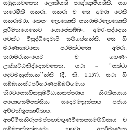
සමුදායවසෙන ලොකීයති පඤ්ඤාපීයතීති. සහ
නරෙහීති සනරා, සනරා ච තෙ අමරා චෙති
සනරාමරා, තෙසං ලොකොති සනරාමරලොකොති
පුරිමනයෙනෙව යොජෙතබ්බං. අමර-සද්දෙන
චෙත්ථ විසුද්ධිදෙවාපි සඞ්ගය්හන්ති. තෙ හි
මරණාභාවතො පරමත්ථතො අමරා.
නරාමරානංයෙව ච ගහණං
උක්කට්ඨනිද්දෙසවසෙන, යථා – ‘‘සත්ථා
දෙවමනුස්සාන’’න්ති (දී. නි. 1.157). තථා හි
සබ්බානත්ථපරිහරණපුබ්බඞ්ගමාය
නිරවසෙසහිතසුඛවිධානතප්පරාය නිරතිසයාය
පයොගසම්පත්තියා සදෙවමනුස්සාය පජාය
අච්චන්තුපකාරිතාය,
අපරිමිතනිරුපමප්පභාවගුණවිසෙසසමඞ්ගිතාය ච
සබ්බසත්තුත්තමො භගවා අපරිමාණාසු