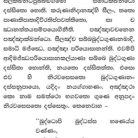
සීලක්ඛන්ධපුබ්බඞ්ගමො සමාධික්ඛන්ධො
දස්සිතො හොති. කරුණානිදානඤ්හි සීලං, තතො
පාණාතිපාතාදිවිරතිප්පවත්තිතො, සා ච
ඣානත්තයසම්පයොගිනීති. පඤ්ඤාවචනෙන
පඤ්ඤාක්ඛන්ධො. සීලඤ්ච සබ්බබුද්ධගුණානමාදි,
සමාධි මජ්ඣෙ, පඤ්ඤා පරියොසානන්ති. එවම්පි
ආදිමජ්ඣපරියොසානකල්යාණා සබ්බෙ බුද්ධගුණා
දස්සිතා හොන්ති, නයතො දස්සිතත්තා. එසො
එව හි නිරවසෙසතො බුද්ධගුණානං
දස්සනුපායො, යදිදං නයග්ගාහණං. අඤ්ඤථා
කො නාම සමත්ථො භගවතො ගුණෙ අනුපදං
නිරවසෙසතො දස්සෙතුං. තෙනෙවාහ –
‘‘බුද්ධොපි බුද්ධස්ස භණෙය්ය
වණ්ණං,