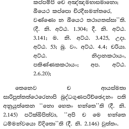
කප්පම්පි චෙ අඤ්ඤමභාසමානො;
ඛීයෙථ
කප්පො චිරදීඝමන්තරෙ,
වණ්ණො න ඛීයෙථ තථාගතස්සා’’ති.
(දී. නි. අට්ඨ. 1.304; දී. නි. අට්ඨ.
3.141; ම. නි. අට්ඨ. 3.425, උදා.
අට්ඨ. 53; බු. වං. අට්ඨ. 4.4; චරියා.
අට්ඨ. නිදානකථායං,
පකිණ්ණකකථායං; අප. අට්ඨ.
2.6.20);
තෙනෙව ච ආයස්මතා
සාරිපුත්තත්ථෙරෙනාපි බුද්ධගුණපරිච්ඡෙදනං පති
අනුයුත්තෙන ‘‘නො හෙතං භන්තෙ’’ති (දී. නි.
2.145) පටික්ඛිපිත්වා, ‘‘අපි ච මෙ භන්තෙ
ධම්මන්වයො විදිතො’’ති (දී. නි. 2.146) වුත්තං.