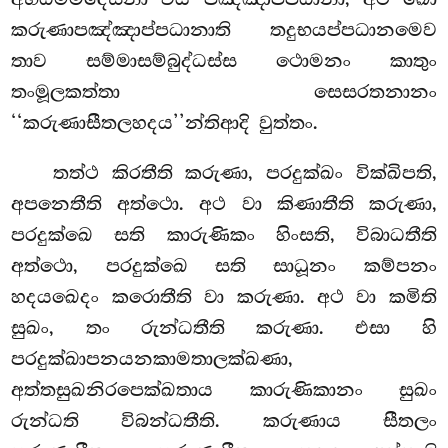
කරුණාපඤ්ඤාප්පධානාති තදුභයප්පධානමෙව
තාව සම්මාසම්බුද්ධස්ස ථොමනං කාතුං
තංමූලකත්තා සෙසරතනානං
‘‘කරුණාසීතලහදය’’න්තිආදි වුත්තං.
තත්ථ
කිරතීති කරුණා, පරදුක්ඛං වික්ඛිපති,
අපනෙතීති අත්ථො. අථ වා කිණාතීති කරුණා,
පරදුක්ඛෙ සති කාරුණිකං හිංසති, විබාධතීති
අත්ථො, පරදුක්ඛෙ සති සාධූනං
කම්පනං
හදයඛෙදං කරොතීති වා කරුණා. අථ වා කමිති
සුඛං, තං රුන්ධතීති කරුණා. එසා හි
පරදුක්ඛාපනයනකාමතාලක්ඛණා,
අත්තසුඛනිරපෙක්ඛතාය කාරුණිකානං සුඛං
රුන්ධති විබන්ධතීති. කරුණාය සීතලං