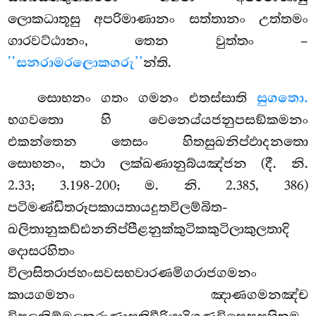
ලොකධාතූසු අපරිමාණානං සත්තානං උත්තමං
ගාරවට්ඨානං, තෙන වුත්තං –
‘‘සනරාමරලොකගරු’’
න්ති.
සොභනං ගතං ගමනං එතස්සාති
සුගතො.
භගවතො හි වෙනෙය්යජනුපසඞ්කමනං
එකන්තෙන තෙසං හිතසුඛනිප්ඵාදනතො
සොභනං, තථා ලක්ඛණානුබ්යඤ්ජන (දී. නි.
2.33; 3.198-200; ම. නි. 2.385, 386)
පටිමණ්ඩිතරූපකායතායදුතවිලම්බිත-
ඛලිතානුකඩ්ඪනනිප්පීළනුක්කුටිකකුටිලාකුලතාදි
දොසරහිතං
විලාසිතරාජහංසවසභවාරණමිගරාජගමනං
කායගමනං
ඤාණගමනඤ්ච