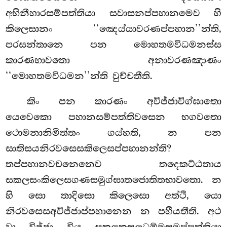
අභිනීහාරසම්පත්තියා සවාසනප්පහානමෙව හි
කිලෙසානං ‘‘ඤෙය්යාවරණප්පහාන’’න්ති,
පරසන්තානෙ පන මොහතමවිධමනස්ස
කාරණභාවතො අනාවරණඤාණං
‘‘මොහතමවිධමන’’න්ති වුච්චතීති.
කිං පන කාරණං අවිජ්ජාවිග්ඝාතො
යෙවෙකො පහානසම්පත්තිවසෙන භගවතො
ථොමනානිමිත්තං ගය්හති, න පන
සාතිසයනිරවසෙසකිලෙසප්පහානන්ති?
තප්පහානවචනෙනෙව තදෙකට්ඨතාය
සකලසංකිලෙසගණසමුග්ඝාතජොතිතභාවතො. න
හි සො තාදිසො කිලෙසො අත්ථි, යො
නිරවසෙසඅවිජ්ජාප්පහානෙන න පහීයතීති. අථ