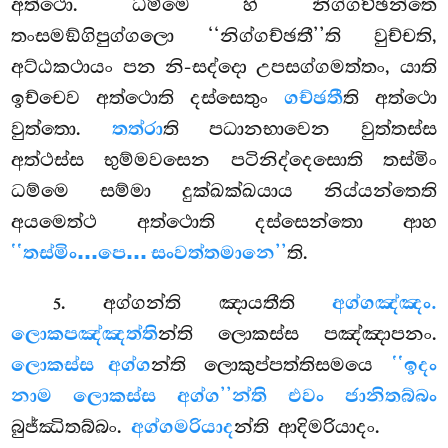
අත්ථො. ධම්මෙ හි නිග්ගච්ඡන්තෙ
තංසමඞ්ගිපුග්ගලො ‘‘නිග්ගච්ඡතී’’ති වුච්චති,
අට්ඨකථායං පන නි-සද්දො උපසග්ගමත්තං, යාති
ඉච්චෙව අත්ථොති දස්සෙතුං
ගච්ඡතී
ති අත්ථො
වුත්තො.
තත්රා
ති පධානභාවෙන වුත්තස්ස
අත්ථස්ස භුම්මවසෙන
පටිනිද්දෙසොති තස්මිං
ධම්මෙ සම්මා දුක්ඛක්ඛයාය නිය්යන්තෙති
අයමෙත්ථ අත්ථොති දස්සෙන්තො ආහ
‘‘තස්මිං…පෙ… සංවත්තමානෙ’’
ති.
. අග්ගන්ති ඤායතීති
අග්ගඤ්ඤං.
5
ලොකපඤ්ඤත්ති
න්ති ලොකස්ස පඤ්ඤාපනං.
ලොකස්ස අග්ග
න්ති ලොකුප්පත්තිසමයෙ
‘‘ඉදං
නාම ලොකස්ස අග්ග’’න්ති එවං ජානිතබ්බං
බුජ්ඣිතබ්බං.
අග්ගමරියාද
න්ති ආදිමරියාදං.