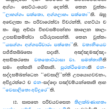
අග්ගං සෙට්ඨංයෙව දෙන්ති. තෙන වුත්තං
‘‘ලාභග්ගං පත්තො, අග්ගලාභං පත්තො’’
ති. බහූ
අචෙලකා තං පරිවාරෙත්වා විචරන්ති, ගහට්ඨා ච
තං බහූ අඩ්ඪා විභවසම්පන්නා කාලෙන කාලං
උපසඞ්කමිත්වා පයිරුපාසන්ති. තෙන වුත්තං
‘‘යසග්ගං අග්ගපරිවාරං පත්තො’’
ති.
වතානියෙව
පජ්ජිතබ්බතො පදානි. අඤ්ඤමඤ්ඤං
අසඞ්කරතො
වතකොට්ඨාසා වා.
සමත්තානී
ති
සමං අත්තනි ගහිතානි.
පුරත්ථිමෙනා
ති
එන
-
සද්දසම්බන්ධෙන ‘‘වෙසාලි’’න්ති උපයොගවචනං,
අවිදූරත්ථෙ ච
එන
-සද්දො පඤ්චම්යන්තොති ආහ
‘‘වෙසාලිතො අවිදූරෙ’’
ති.
. සාසනෙ පරිචයවසෙන
තිලක්ඛණාහතං
12