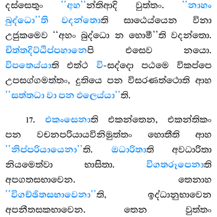
දස්සෙතුං
‘‘අහ’’
න්තිආදි වුත්තං.
‘‘නාහං
බුද්ධො’’ති වදන්තො
ති සාඨෙය්යෙන විනා
උජුකමෙව ‘‘අහං බුද්ධො න හොමී’’ති වදන්තො.
චිත්තදිට්ඨිප්පහානෙ
පි එසෙව නයො.
විපතෙය්යා
ති එත්ථ
වි
-සද්දො පඨමෙ විකප්පෙ
උපසග්ගමත්තං, දුතියෙ පන විසරණත්ථොති ආහ
‘‘සත්තධා වා පන ඵලෙය්යා’’
ති.
.
එකංසෙනා
ති එකන්තෙන, එකන්තිකං
17
පන වචනපරියායවිනිමුත්තං හොතීති ආහ
‘‘නිප්පරියායෙනා’’
ති.
ඔධාරිතා
ති අවධාරිතා
නියමෙත්වා භාසිතා.
විගතරූපෙනා
ති
අපගතසභාවෙන
. තෙනාහ
‘‘විගච්ඡිතසභාවෙනා’’
ති, ඉද්ධානුභාවෙන
අපනීතසකභාවෙන. තෙන වුත්තං