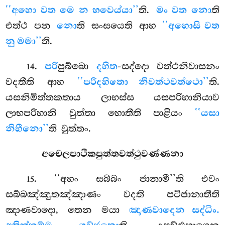
‘‘අහො වත මෙ න භවෙය්යා’’
ති.
මං වත නො
ති
එත්ථ පන
නො
ති සංසයෙති ආහ
‘‘අහොසි වත
නු මමා’’
ති.
.
පරි
පුබ්බො
දහිත
-සද්දො වත්ථනිවාසනං
14
වදතීති ආහ
‘‘පරිදහිතො නිවත්ථවත්ථො’’
ති.
යසනිමිත්තකතාය ලාභස්ස යසපරිහානියාව
ලාභපරිහානි වුත්තා හොතීති පාළියං
‘‘යසා
නිහීනො’’
ති වුත්තං.
අචෙලපාථිකපුත්තවත්ථුවණ්ණනා
. ‘‘අහං සබ්බං ජානාමී’’ති එවං
15
සබ්බඤ්ඤුතඤ්ඤාණං වදති පටිජානාතීති
ඤාණවාදො, තෙන මයා
ඤාණවාදෙන සද්ධිං.