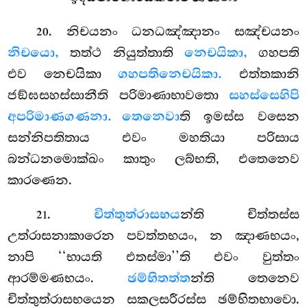
. නිචයනං ධනධඤ්ඤානං සඤ්චයනං
20
නිචයො,
තත්ථ නියුත්තාති
නෙචයිකා,
ගහපති
එව නෙචයිකා
ගහපතිනෙචයිකා.
එත්තකානි
ජඞ්ඝසහස්සානීති පරිමාණාභාවතො
සහස්සෙහිපි
අපරිමාණගණනා. තෙනෙවා
ති ඉමස්ස වසෙන
සන්නිපතිතාය එවං මහතියා පරිසාය
බන්ධනමොක්ඛං කාතුං ලබ්භති, එතෙනෙව
කාරණෙන.
.
චිත්තුත්රාසභය
න්ති චිත්තස්ස
21
උත්රාසනාකාරෙන පවත්තභයං, න ඤාණභයං,
නාපි ‘‘භායති එතස්මා’’ති එවං වුත්තං
ආරම්මණභයං.
ඡම්භිතත්ත
න්ති තෙනෙව
චිත්තුත්රාසභයෙන සකලසරීරස්ස ඡම්භිතභාවො.