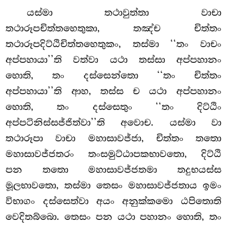
යස්මා
තථාවුත්තා වාචා
තථාරූපචිත්තහෙතුකා, තඤ්ච චිත්තං
තථාරූපදිට්ඨිචිත්තහෙතුකං, තස්මා ‘‘තං වාචං
අප්පහායා’’ති වත්වා යථා තස්සා අප්පහානං
හොති, තං දස්සෙන්තො ‘‘තං චිත්තං
අප්පහායා’’ති ආහ, තස්ස ච යථා අප්පහානං
හොති, තං දස්සෙතුං ‘‘තං දිට්ඨිං
අප්පටිනිස්සජ්ජිත්වා’’ති අවොච. යස්මා වා
තථාරූපා වාචා මහාසාවජ්ජා, චිත්තං තතො
මහාසාවජ්ජතරං තංසමුට්ඨාපකභාවතො, දිට්ඨි
පන තතො මහාසාවජ්ජතමා තදුභයස්ස
මූලභාවතො, තස්මා තෙසං මහාසාවජ්ජතාය ඉමං
විභාගං දස්සෙත්වා අයං අනුක්කමො ඨපිතොති
වෙදිතබ්බො. තෙසං පන
යථා පහානං හොති, තං