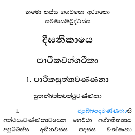
නමො තස්ස භගවතො අරහතො
සම්මාසම්බුද්ධස්ස
දීඝනිකායෙ
පාථිකවග්ගටීකා
1. පාථිකසුත්තවණ්ණනා
සුනක්ඛත්තවත්ථුවණ්ණනා
.
අපුබ්බපදවණ්ණනා
ති
1
අත්ථසංවණ්ණනාවසෙන හෙට්ඨා අග්ගහිතතාය
අපුබ්බස්ස අභිනවස්ස පදස්ස වණ්ණනා