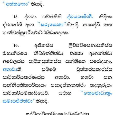
‘‘අත්තනො’’
තිආදි.
. ද්වයං ගච්ඡතීති
ද්වයගාමිනී.
කීදිසං
18
ද්වයන්ති ආහ
‘‘සරූපෙනා’’
තිආදි. අයඤ්හි සො
ගණ්ඩස්සුපරිඵොට්ඨබ්බාදොසං.
. අජිතස්ස ලිච්ඡවිසෙනාපතිස්ස
19
මහානිරයෙ නිබ්බත්තිත්වා තතො ආගන්ත්වා
අචෙලස්ස පාථිකපුත්තස්ස සන්තිකෙ පරොදනං.
අභාවා
ති
පුබ්බෙ වුත්තප්පකාරස්ස
පාටිහාරියකරණස්ස අභාවා. භගවා පන
සන්නිපතිතපරිසායං පසාදජනනත්ථං තදනුරූපං
පාටිහාරියමකාසියෙව. යථාහ
‘‘තෙජොධාතුං
සමාපජ්ජිත්වා’’
තිආදි.
ඉද්ධිපාටිහාරියකථාවණ්ණනා