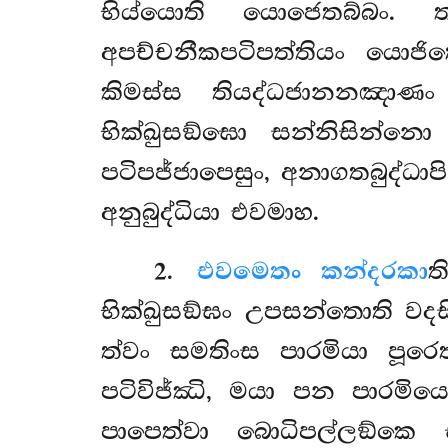
භිය්යොති යොජෙතබ්බං.
අපච්චනීකපටිපත්තියං යොජ
කිමස්ස තියද්ධජානනඤාණං
භික්ඛුසඞ්ඝො සන්නිසින්න
පටිපජ්ජාපෙසුං, අනාගතබුද්ධා
අනුබුද්ධියා එවමාහ.
2
.
එවමෙතං කන්දරකා
ත
භික්ඛුසඞ්ඝං උපසන්තොති වද
ත්වං සමතිංස පාරමියා පූර
පටිවිජ්ඣි, මයා පන පාරමිය
පාපෙත්වා බොධිපල්ලඞ්කෙ