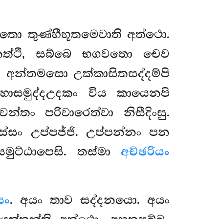
ො තුණ්හීභූතමෙවාති අත්ථො.
වා නත්ථි, සබ්බෙ භගවතො චෙව
අන්තමසො උක්කාසිතසද්දම්පි
හාසමුද්දඋදකං විය කායෙනපි
්තං පරිවාරෙත්වා නිසීදිංසු.
ස්සං උප්පජ්ජි. උප්පන්නං පන
මුට්ඨාපෙසි. තස්මා
අච්ඡරියං
යං
. අයං තාව සද්දනයො. අයං