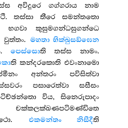
ස්ස අවිදූරෙ ගග්ගරාය නාම
්ථි. තස්සා තීරෙ සමන්තතො
ං භගවා කුසුමගන්ධසුගන්ධෙ
 වුත්තං.
මහතා භික්ඛුසඞ්ඝෙන
ිං.
පෙස්සො
ති තස්ස නාමං.
ජකො
ති කන්දරකොති එවංනාමො
්මීනං අන්තරං පවිසිත්වා
ස්සවරං පසාරෙත්වා සසීසං
ටිච්ඡන්තො විය, සිනෙරුපාදං
කලක්ඛණපටිමණ්ඩිතෙ
අත්ථො.
එකමන්තං නිසීදී
ති