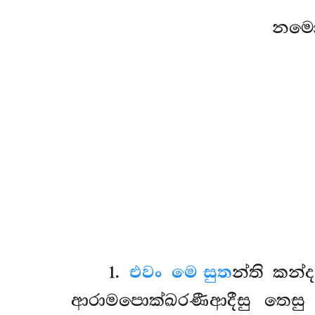
නමො
1
.
එවං
මෙ සුත
න්ති කන්
ආරාමපොක්ඛරණීආදීසු තෙසු 