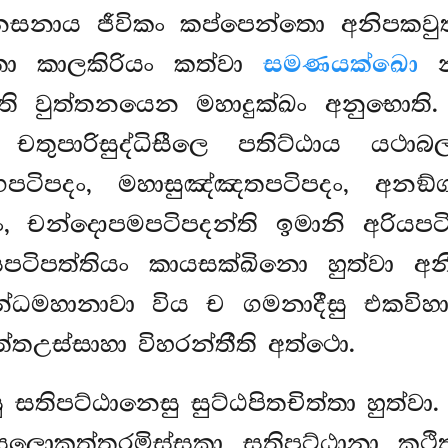
ෙසනාය ජීවිකං කප්පෙන්තො අනිපකව
තො කාලකිරියං කත්වා
සමණයක්ඛො
නා
’ති වුත්තනයෙන මහාදුක්ඛං අනුභොති. එ
තුපාරිසුද්ධිසීලෙ පතිට්ඨාය යථාබ
ගපටිපදං, මහාසුඤ්ඤතපටිපදං, අනඞ්ග
ං, චන්දොපමපටිපදන්ති ඉමානි අරියපට
ටිපත්තියං කායසක්ඛිනො හුත්වා අනී
බන්ධමහානාවා විය ච ගමනාදීසු එකවිහ
්තඋස්සාහා විහරන්තීති අත්ථො.
සු සතිපට්ඨානෙසු සුට්ඨපිතචිත්තා හුත්
ලොකුත්තරමිස්සකා සතිපට්ඨානා කථි