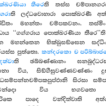
්ඛරණියා තීරෙ
ති තස්ස චම්පානගර
්ගරා
ති ලද්ධවොහාරා පොක්ඛරණී අත
මණ්ඩිතං මහන්තං චම්පකවනං. තස්මි
ාය ‘‘ගග්ගරාය පොක්ඛරණියා තීරෙ’’ති
දෙන මහන්තෙන භික්ඛුසඞ්ඝෙන සද්ධ
රියස්ස පුත්තො.
කන්දරකො
ච පරිබ්බා
ෙත්වා
ති ඡබ්බණ්ණානං ඝනබුද්ධරස
ානො විය, සිඞ්ගීසුවණ්ණවණ්ණං දු
ම්පන්නචම්පකපුප්ඵානි සිරසා සම්ප
ණචන්දො විය භගවතො චක්
ස්සිරිකෙ පාදෙ වන්දිත්වාති 