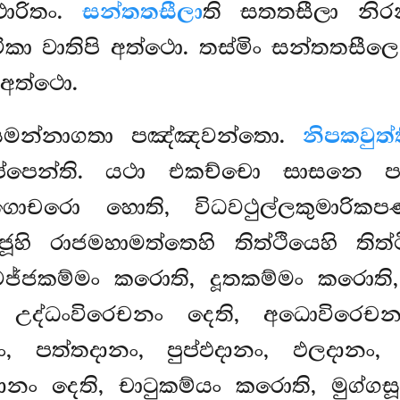
ථාරිතං.
සන්තතසීලා
ති සතතසීලා නිර
කා වාතිපි අත්ථො. තස්මිං සන්තතසීලෙ 
 අත්ථො.
සමන්නාගතා පඤ්ඤවන්තො.
නිපකවුත
්පෙන්ති. යථා එකච්චො සාසනෙ පබ
ොචරො හොති, විධවථුල්ලකුමාරිකපණ
ූහි රාජමහාමත්තෙහි තිත්ථියෙහි ත
 වෙජ්ජකම්මං කරොති, දූතකම්මං කරොත
, උද්ධංවිරෙචනං දෙති, අධොවිරෙචන
, පත්තදානං, පුප්ඵදානං, ඵලදානං, 
නං දෙති, චාටුකම්යං කරොති, මුග්ගසූප