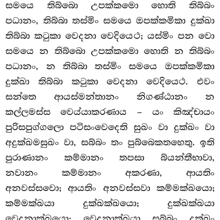
සමයෙ තිබ්බො උපක්කමො හොති තිබ්බං
පධානං, තිබ්බා තස්මිං සමයෙ ඔපක්කමිකා දුක්ඛා
තිබ්බා කටුකා වෙදනා වෙදියෙථ; යස්මිං පන වො
සමයෙ න තිබ්බො උපක්කමො හොති න තිබ්බං
පධානං, න තිබ්බා තස්මිං සමයෙ ඔපක්කමිකා
දුක්ඛා තිබ්බා කටුකා වෙදනා වෙදියෙථ. එවං
සන්තෙ ආයස්මන්තානං නිගණ්ඨානං න
කල්ලමස්ස වෙය්යාකරණාය – යං කිඤ්චායං
පුරිසපුග්ගලො පටිසංවෙදෙති සුඛං වා දුක්ඛං වා
අදුක්ඛමසුඛං වා, සබ්බං තං පුබ්බෙකතහෙතු. ඉති
පුරාණානං කම්මානං තපසා බ්යන්තීභාවා,
නවානං කම්මානං අකරණා, ආයතිං
අනවස්සවො; ආයතිං අනවස්සවා කම්මක්ඛයො;
කම්මක්ඛයා දුක්ඛක්ඛයො; දුක්ඛක්ඛයා
වෙදනාක්ඛයො
; වෙදනාක්ඛයා සබ්බං දුක්ඛං