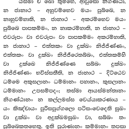
‘‘යස්මා ච ඛො තුම්හෙ, ආවුසො නිගණ්ඨා,
න ජානාථ – අහුවම්හෙව මයං පුබ්බෙ, න
නාහුවම්හාති, න ජානාථ – අකරම්හෙව මයං
පුබ්බෙ පාපකම්මං, න නාකරම්හාති, න ජානාථ –
එවරූපං වා එවරූපං වා පාපකම්මං අකරම්හාති,
න ජානාථ – එත්තකං වා දුක්ඛං නිජ්ජිණ්ණං,
එත්තකං
වා දුක්ඛං නිජ්ජීරෙතබ්බං, එත්තකම්හි
වා දුක්ඛෙ නිජ්ජිණ්ණෙ සබ්බං දුක්ඛං
නිජ්ජිණ්ණං භවිස්සතීති, න ජානාථ – දිට්ඨෙව
ධම්මෙ අකුසලානං ධම්මානං පහානං, කුසලානං
ධම්මානං උපසම්පදං; තස්මා ආයස්මන්තානං
නිගණ්ඨානං න කල්ලමස්ස වෙය්යාකරණාය –
යං කිඤ්චායං පුරිසපුග්ගලො පටිසංවෙදෙති සුඛං
වා දුක්ඛං වා අදුක්ඛමසුඛං වා, සබ්බං තං
පුබ්බෙකතහෙතු. ඉති පුරාණානං කම්මානං තපසා