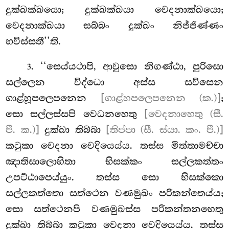
දුක්ඛක්ඛයො; දුක්ඛක්ඛයා වෙදනාක්ඛයො;
වෙදනාක්ඛයා සබ්බං දුක්ඛං නිජ්ජිණ්ණං
භවිස්සතී’’ති.
. ‘‘සෙය්යථාපි, ආවුසො නිගණ්ඨා, පුරිසො
3
සල්ලෙන විද්ධො අස්ස සවිසෙන
ගාළ්හූපලෙපනෙන
[ගාළ්හපලෙපනෙන (ක.)]
;
සො සල්ලස්සපි වෙධනහෙතු
[වෙදනාහෙතු (සී.
පී. ක.)]
දුක්ඛා තිබ්බා
[තිප්පා (සී. ස්යා. කං. පී.)]
කටුකා වෙදනා වෙදියෙය්ය. තස්ස මිත්තාමච්චා
ඤාතිසාලොහිතා භිසක්කං සල්ලකත්තං
උපට්ඨාපෙය්යුං. තස්ස සො භිසක්කො
සල්ලකත්තො සත්ථෙන වණමුඛං පරිකන්තෙය්ය;
සො සත්ථෙනපි වණමුඛස්ස පරිකන්තනහෙතු
දුක්ඛා තිබ්බා කටුකා වෙදනා වෙදියෙය්ය. තස්ස