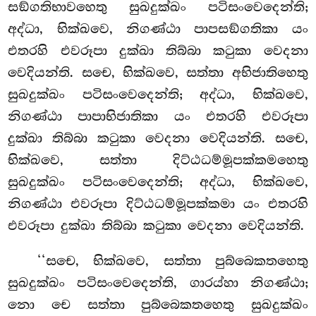
සඞ්ගතිභාවහෙතු සුඛදුක්ඛං පටිසංවෙදෙන්ති;
අද්ධා, භික්ඛවෙ, නිගණ්ඨා පාපසඞ්ගතිකා යං
එතරහි එවරූපා දුක්ඛා තිබ්බා කටුකා වෙදනා
වෙදියන්ති. සචෙ, භික්ඛවෙ, සත්තා අභිජාතිහෙතු
සුඛදුක්ඛං පටිසංවෙදෙන්ති; අද්ධා, භික්ඛවෙ,
නිගණ්ඨා පාපාභිජාතිකා යං එතරහි එවරූපා
දුක්ඛා තිබ්බා කටුකා වෙදනා වෙදියන්ති. සචෙ,
භික්ඛවෙ, සත්තා දිට්ඨධම්මූපක්කමහෙතු
සුඛදුක්ඛං පටිසංවෙදෙන්ති; අද්ධා, භික්ඛවෙ,
නිගණ්ඨා එවරූපා දිට්ඨධම්මූපක්කමා යං එතරහි
එවරූපා දුක්ඛා තිබ්බා කටුකා වෙදනා වෙදියන්ති.
‘‘සචෙ, භික්ඛවෙ, සත්තා පුබ්බෙකතහෙතු
සුඛදුක්ඛං පටිසංවෙදෙන්ති, ගාරය්හා නිගණ්ඨා;
නො චෙ සත්තා පුබ්බෙකතහෙතු සුඛදුක්ඛං