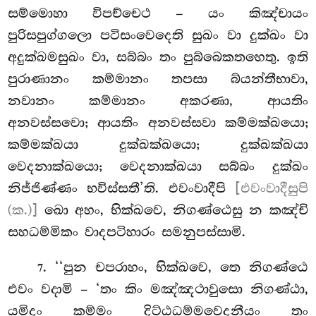
සම්මොහා විපච්චෙථ
– යං කිඤ්චායං
පුරිසපුග්ගලො පටිසංවෙදෙති සුඛං වා දුක්ඛං වා
අදුක්ඛමසුඛං වා, සබ්බං තං පුබ්බෙකතහෙතු. ඉති
පුරාණානං කම්මානං
තපසා බ්යන්තීභාවා,
නවානං කම්මානං අකරණා, ආයතිං
අනවස්සවො; ආයතිං අනවස්සවා කම්මක්ඛයො;
කම්මක්ඛයා දුක්ඛක්ඛයො; දුක්ඛක්ඛයා
වෙදනාක්ඛයො
; වෙදනාක්ඛයා සබ්බං දුක්ඛං
නිජ්ජිණ්ණං භවිස්සතී’ති. එවංවාදීපි
[එවංවාදීසුපි
(ක.)]
ඛො අහං, භික්ඛවෙ, නිගණ්ඨෙසු න කඤ්චි
සහධම්මිකං වාදපටිහාරං සමනුපස්සාමි.
. ‘‘පුන චපරාහං, භික්ඛවෙ, තෙ නිගණ්ඨෙ
7
එවං වදාමි – ‘තං කිං මඤ්ඤථාවුසො නිගණ්ඨා,
යමිදං කම්මං දිට්ඨධම්මවෙදනීයං තං