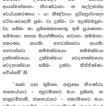
ආයස්මන්තානං නිගණ්ඨානං න කල්ලමස්ස
වෙය්යාකරණාය – යං කිඤ්චායං පුරිසපුග්ගලො
පටිසංවෙදෙති සුඛං වා දුක්ඛං වා අදුක්ඛමසුඛං
වා, සබ්බං තං පුබ්බෙකතහෙතු. ඉති පුරාණානං
කම්මානං තපසා බ්යන්තීභාවා, නවානං කම්මානං
අකරණා, ආයතිං අනවස්සවො; ආයතිං
අනවස්සවා කම්මක්ඛයො; කම්මක්ඛයා
දුක්ඛක්ඛයො; දුක්ඛක්ඛයා වෙදනාක්ඛයො;
වෙදනාක්ඛයා සබ්බං දුක්ඛං නිජ්ජිණ්ණං
භවිස්සතී’’ති.
‘‘සචෙ පන තුම්හෙ, ආවුසො නිගණ්ඨා,
ජානෙය්යාථ – අහුවම්හෙව මයං පුබ්බෙ, න
නාහුවම්හාති, ජානෙය්යාථ – අකරම්හෙව මයං