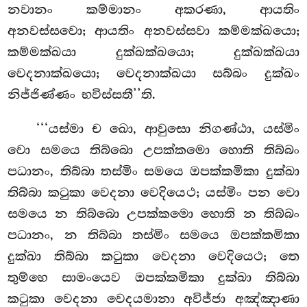
නවානං කම්මානං අකරණා, ආයතිං
අනවස්සවො; ආයතිං අනවස්සවා කම්මක්ඛයො;
කම්මක්ඛයා දුක්ඛක්ඛයො; දුක්ඛක්ඛයා
වෙදනාක්ඛයො; වෙදනාක්ඛයා සබ්බං දුක්ඛං
නිජ්ජිණ්ණං භවිස්සතී’’ති.
‘‘‘යස්මා ච ඛො, ආවුසො නිගණ්ඨා, යස්මිං
වො සමයෙ තිබ්බො උපක්කමො හොති තිබ්බං
පධානං, තිබ්බා තස්මිං සමයෙ ඔපක්කමිකා දුක්ඛා
තිබ්බා කටුකා වෙදනා වෙදියෙථ; යස්මිං පන වො
සමයෙ න තිබ්බො උපක්කමො හොති න තිබ්බං
පධානං, න තිබ්බා තස්මිං සමයෙ ඔපක්කමිකා
දුක්ඛා තිබ්බා කටුකා වෙදනා වෙදියෙථ; තෙ
තුම්හෙ සාමංයෙව ඔපක්කමිකා දුක්ඛා
තිබ්බා
කටුකා වෙදනා වෙදයමානා අවිජ්ජා අඤ්ඤාණා