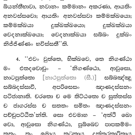
බ්යන්තීභාවා, නවානං කම්මානං අකරණා, ආයතිං
අනවස්සවො; ආයතිං අනවස්සවා කම්මක්ඛයො;
කම්මක්ඛයා දුක්ඛක්ඛයො; දුක්ඛක්ඛයා
වෙදනාක්ඛයො; වෙදනාක්ඛයා සබ්බං දුක්ඛං
නිජ්ජිණ්ණං භවිස්සතී’’ති.
. ‘‘එවං
වුත්තෙ, භික්ඛවෙ, තෙ නිගණ්ඨා
4
මං එතදවොචුං – ‘නිගණ්ඨො
, ආවුසො,
නාටපුත්තො
[නාථපුත්තො (සී.)]
සබ්බඤ්ඤූ
සබ්බදස්සාවී, අපරිසෙසං ඤාණදස්සනං
පටිජානාති
. චරතො ච මෙ තිට්ඨතො ච සුත්තස්ස
ච ජාගරස්ස ච සතතං සමිතං ඤාණදස්සනං
පච්චුපට්ඨිත’න්ති. සො එවමාහ – ‘අත්ථි ඛො
වො, ආවුසො නිගණ්ඨා, පුබ්බෙව පාපකම්මං
කතං, තං ඉමාය කටුකාය දුක්කරකාරිකාය