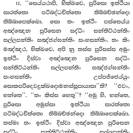
. ‘‘සෙය්යථාපි, භික්ඛවෙ, පුරිසො ඉත්ථියා
11
සාරත්තො පටිබද්ධචිත්තො තිබ්බච්ඡන්දො
තිබ්බාපෙක්ඛො. සො තං ඉත්ථිං පස්සෙය්ය
අඤ්ඤෙන පුරිසෙන සද්ධිං සන්තිට්ඨන්තිං
සල්ලපන්තිං සඤ්ජග්ඝන්තිං සංහසන්තිං. තං කිං
මඤ්ඤථ, භික්ඛවෙ, අපි නු තස්ස පුරිසස්ස අමුං
ඉත්ථිං දිස්වා අඤ්ඤෙන පුරිසෙන සද්ධිං
සන්තිට්ඨන්තිං සල්ලපන්තිං සඤ්ජග්ඝන්තිං
සංහසන්තිං උප්පජ්ජෙය්යුං
සොකපරිදෙවදුක්ඛදොමනස්සූපායාසා’’ති? ‘‘එවං,
භන්තෙ’’. ‘‘තං කිස්ස හෙතු’’? ‘‘අමු හි, භන්තෙ,
පුරිසො අමුස්සා ඉත්ථියා සාරත්තො
පටිබද්ධචිත්තො තිබ්බච්ඡන්දො තිබ්බාපෙක්ඛො
.
තස්මා තං ඉත්ථිං දිස්වා අඤ්ඤෙන පුරිසෙන
සද්ධිං සන්තිට්ඨන්තිං සල්ලපන්තිං