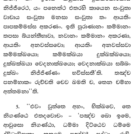
නිජ්ජීරෙථ, යං පනෙත්ථ එතරහි කායෙන සංවුතා
වාචාය සංවුතා මනසා සංවුතා තං ආයතිං
පාපකම්මස්ස අකරණං. ඉති පුරාණානං කම්මානං
තපසා බ්යන්තීභාවා, නවානං කම්මානං අකරණා,
ආයතිං අනවස්සවො; ආයතිං අනවස්සවා
කම්මක්ඛයො; කම්මක්ඛයා දුක්ඛක්ඛයො;
දුක්ඛක්ඛයා වෙදනාක්ඛයො; වෙදනාක්ඛයා සබ්බං
දුක්ඛං නිජ්ජිණ්ණං භවිස්සතී’ති. තඤ්ච
පනම්හාකං රුච්චති චෙව ඛමති ච, තෙන චම්හා
අත්තමනා’’ති.
. ‘‘එවං වුත්තෙ අහං, භික්ඛවෙ, තෙ
5
නිගණ්ඨෙ එතදවොචං – ‘පඤ්ච ඛො ඉමෙ,
ආවුසො නිගණ්ඨා, ධම්මා දිට්ඨෙව ධම්මෙ