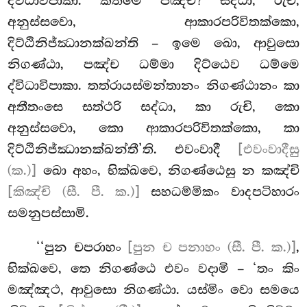
ද්විධාවිපාකා. කතමෙ පඤ්ච? සද්ධා, රුචි,
අනුස්සවො, ආකාරපරිවිතක්කො,
දිට්ඨිනිජ්ඣානක්ඛන්ති – ඉමෙ ඛො, ආවුසො
නිගණ්ඨා, පඤ්ච ධම්මා දිට්ඨෙව ධම්මෙ
ද්විධාවිපාකා. තත්රායස්මන්තානං නිගණ්ඨානං කා
අතීතංසෙ සත්ථරි සද්ධා, කා රුචි, කො
අනුස්සවො, කො ආකාරපරිවිතක්කො, කා
දිට්ඨිනිජ්ඣානක්ඛන්තී’ති. එවංවාදී
[එවංවාදීසු
(ක.)]
ඛො අහං, භික්ඛවෙ, නිගණ්ඨෙසු න කඤ්චි
[කිඤ්චි (සී. පී. ක.)]
සහධම්මිකං වාදපටිහාරං
සමනුපස්සාමි.
‘‘පුන චපරාහං
[පුන ච පනාහං (සී. පී. ක.)]
,
භික්ඛවෙ, තෙ නිගණ්ඨෙ එවං වදාමි – ‘තං කිං
මඤ්ඤථ, ආවුසො නිගණ්ඨා. යස්මිං වො සමයෙ