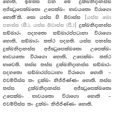
හොති, ඉමස්ස පන මෙ දුක්ඛනිදානස්ස
අජ්ඣුපෙක්ඛතො උපෙක්ඛං භාවයතො විරාගො
හොතී’ති. සො යස්ස හි ඛ්වාස්ස
[යස්ස ඛො
පනස්ස (සී.), යස්ස ඛ්වාස්ස (පී.)]
දුක්ඛනිදානස්ස
සඞ්ඛාරං පදහතො සඞ්ඛාරප්පධානා විරාගො
හොති, සඞ්ඛාරං තත්ථ පදහති. යස්ස පනස්ස
දුක්ඛනිදානස්ස අජ්ඣුපෙක්ඛතො උපෙක්ඛං
භාවයතො විරාගො හොති, උපෙක්ඛං තත්ථ
භාවෙති. තස්ස තස්ස දුක්ඛනිදානස්ස සඞ්ඛාරං
පදහතො සඞ්ඛාරප්පධානා විරාගො හොති –
එවම්පිස්ස තං දුක්ඛං නිජ්ජිණ්ණං හොති. තස්ස
තස්ස දුක්ඛනිදානස්ස අජ්ඣුපෙක්ඛතො
උපෙක්ඛං භාවයතො විරාගො හොති –
එවම්පිස්ස තං දුක්ඛං නිජ්ජිණ්ණං හොති.