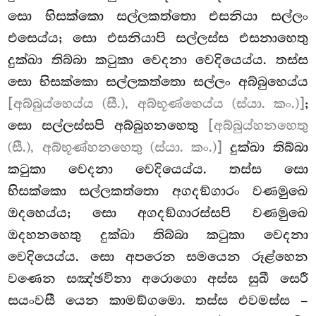
සො භිසක්කො සල්ලකත්තො එසනියා සල්ලං
එසෙය්ය; සො එසනියාපි සල්ලස්ස එසනාහෙතු
දුක්ඛා තිබ්බා කටුකා වෙදනා වෙදියෙය්ය
. තස්ස
සො භිසක්කො සල්ලකත්තො සල්ලං අබ්බුහෙය්ය
[අබ්බුය්හෙය්ය (සී.), අබ්භූණ්හෙය්ය (ස්යා. කං.)]
;
සො සල්ලස්සපි අබ්බුහනහෙතු
[අබ්බුය්හනහෙතු
(සී.), අබ්භූණ්හනහෙතු (ස්යා. කං.)]
දුක්ඛා තිබ්බා
කටුකා වෙදනා වෙදියෙය්ය. තස්ස සො
භිසක්කො සල්ලකත්තො අගදඞ්ගාරං වණමුඛෙ
ඔදහෙය්ය; සො අගදඞ්ගාරස්සපි වණමුඛෙ
ඔදහනහෙතු දුක්ඛා තිබ්බා කටුකා වෙදනා
වෙදියෙය්ය. සො අපරෙන සමයෙන රූළ්හෙන
වණෙන සඤ්ඡවිනා අරොගො අස්ස සුඛී සෙරී
සයංවසී යෙන කාමඞ්ගමො. තස්ස එවමස්ස –