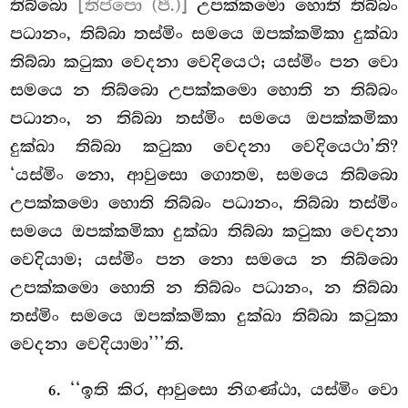
තිබ්බො
[තිප්පො (පී.)]
උපක්කමො හොති
තිබ්බං
පධානං, තිබ්බා තස්මිං සමයෙ ඔපක්කමිකා දුක්ඛා
තිබ්බා කටුකා වෙදනා වෙදියෙථ; යස්මිං පන වො
සමයෙ න තිබ්බො උපක්කමො
හොති න තිබ්බං
පධානං, න තිබ්බා තස්මිං සමයෙ ඔපක්කමිකා
දුක්ඛා තිබ්බා කටුකා වෙදනා වෙදියෙථා’ති?
‘යස්මිං නො, ආවුසො ගොතම, සමයෙ තිබ්බො
උපක්කමො හොති තිබ්බං පධානං, තිබ්බා තස්මිං
සමයෙ ඔපක්කමිකා දුක්ඛා තිබ්බා කටුකා වෙදනා
වෙදියාම; යස්මිං පන නො සමයෙ
න තිබ්බො
උපක්කමො හොති න තිබ්බං පධානං, න තිබ්බා
තස්මිං සමයෙ ඔපක්කමිකා දුක්ඛා තිබ්බා කටුකා
වෙදනා වෙදියාමා’’’ති.
. ‘‘ඉති
කිර, ආවුසො නිගණ්ඨා, යස්මිං වො
6