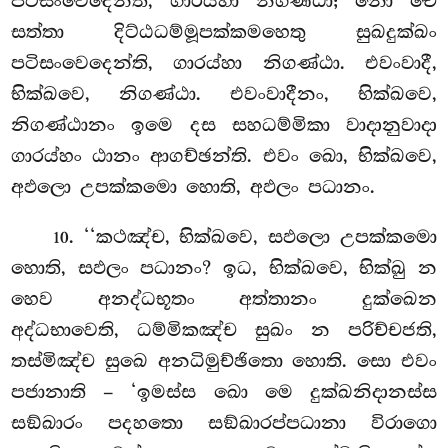
පටිසංවෙදෙන්ති, ගාරය්හා
නිගණ්ඨා; නො චෙ
සත්තා දිට්ඨධම්මූපක්කමහෙතු සුඛදුක්ඛං
පටිසංවෙදෙන්ති, ගාරය්හා නිගණ්ඨා. එවංවාදී,
භික්ඛවෙ, නිගණ්ඨා. එවංවාදීනං, භික්ඛවෙ,
නිගණ්ඨානං ඉමෙ දස සහධම්මිකා වාදානුවාදා
ගාරය්හං ඨානං ආගච්ඡන්ති. එවං ඛො, භික්ඛවෙ,
අඵලො උපක්කමො හොති, අඵලං පධානං.
. ‘‘කථඤ්ච, භික්ඛවෙ, සඵලො උපක්කමො
10
හොති, සඵලං පධානං? ඉධ, භික්ඛවෙ, භික්ඛු න
හෙව අනද්ධභූතං අත්තානං දුක්ඛෙන
අද්ධභාවෙති, ධම්මිකඤ්ච සුඛං න පරිච්චජති,
තස්මිඤ්ච සුඛෙ අනධිමුච්ඡිතො හොති. සො එවං
පජානාති – ‘ඉමස්ස ඛො මෙ දුක්ඛනිදානස්ස
සඞ්ඛාරං පදහතො සඞ්ඛාරප්පධානා විරාගො