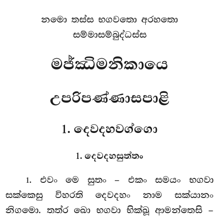
නමො තස්ස භගවතො අරහතො
සම්මාසම්බුද්ධස්ස
මජ්ඣිමනිකායෙ
උපරිපණ්ණාසපාළි
1. දෙවදහවග්ගො
1. දෙවදහසුත්තං
. එවං
මෙ සුතං – එකං සමයං භගවා
1
සක්කෙසු විහරති දෙවදහං නාම සක්යානං
නිගමො. තත්ර ඛො භගවා භික්ඛූ ආමන්තෙසි –