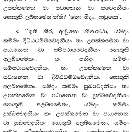
උපක්කමෙන වා පධානෙන වා සවෙදනීයං
හොතූති ලබ්භමෙත’න්ති? ‘නො හිදං, ආවුසො’.
. ‘‘ඉති කිර, ආවුසො නිගණ්ඨා, යමිදං
8
කම්මං දිට්ඨධම්මවෙදනීයං තං උපක්කමෙන වා
පධානෙන වා සම්පරායවෙදනීයං හොතූති
අලබ්භමෙතං, යං පනිදං කම්මං
සම්පරායවෙදනීයං තං උපක්කමෙන වා
පධානෙන වා දිට්ඨධම්මවෙදනීයං හොතූති
අලබ්භමෙතං, යමිදං කම්මං සුඛවෙදනීයං තං
උපක්කමෙන වා පධානෙන වා දුක්ඛවෙදනීයං
හොතූති අලබ්භමෙතං, යමිදං කම්මං
දුක්ඛවෙදනීයං
තං උපක්කමෙන වා පධානෙන
වා සුඛවෙදනීයං හොතූති අලබ්භමෙතං, යමිදං