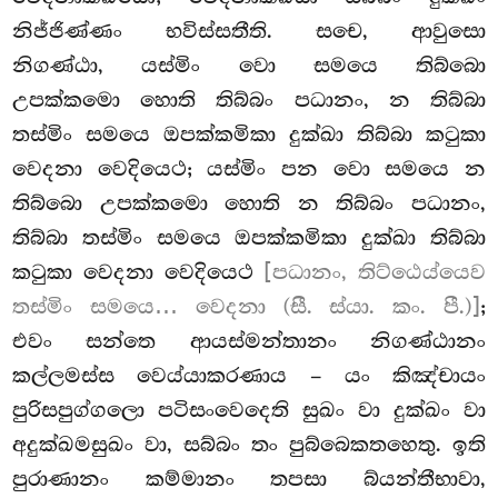
නිජ්ජිණ්ණං භවිස්සතීති. සචෙ, ආවුසො
නිගණ්ඨා, යස්මිං වො සමයෙ තිබ්බො
උපක්කමො හොති තිබ්බං පධානං, න තිබ්බා
තස්මිං සමයෙ ඔපක්කමිකා දුක්ඛා තිබ්බා කටුකා
වෙදනා වෙදියෙථ; යස්මිං පන වො සමයෙ න
තිබ්බො උපක්කමො හොති න තිබ්බං පධානං,
තිබ්බා තස්මිං සමයෙ ඔපක්කමිකා දුක්ඛා තිබ්බා
කටුකා වෙදනා වෙදියෙථ
[පධානං, තිට්ඨෙය්යෙව
තස්මිං සමයෙ… වෙදනා (සී. ස්යා. කං. පී.)]
;
එවං සන්තෙ ආයස්මන්තානං නිගණ්ඨානං
කල්ලමස්ස වෙය්යාකරණාය – යං කිඤ්චායං
පුරිසපුග්ගලො පටිසංවෙදෙති සුඛං වා දුක්ඛං වා
අදුක්ඛමසුඛං වා, සබ්බං තං පුබ්බෙකතහෙතු. ඉති
පුරාණානං කම්මානං තපසා බ්යන්තීභාවා,