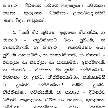
ජානාථ – දිට්ඨෙව ධම්මෙ අකුසලානං ධම්මානං
පහානං, කුසලානං ධම්මානං උපසම්පද’න්ති?
‘නො හිදං, ආවුසො’.
. ‘‘ඉති කිර තුම්හෙ, ආවුසො නිගණ්ඨා, න
2
ජානාථ – අහුවම්හෙව මයං
පුබ්බෙ, න
නාහුවම්හාති
, න ජානාථ – අකරම්හෙව මයං
පුබ්බෙ පාපකම්මං, න නාකරම්හාති, න ජානාථ –
එවරූපං වා එවරූපං වා පාපකම්මං අකරම්හාති,
න ජානාථ – එත්තකං වා දුක්ඛං නිජ්ජිණ්ණං,
එත්තකං වා දුක්ඛං නිජ්ජීරෙතබ්බං, එත්තකම්හි
වා දුක්ඛෙ නිජ්ජිණ්ණෙ සබ්බං දුක්ඛං
නිජ්ජිණ්ණං භවිස්සතීති, න ජානාථ – දිට්ඨෙව
ධම්මෙ අකුසලානං ධම්මානං පහානං, කුසලානං
ධම්මානං උපසම්පදං; එවං සන්තෙ