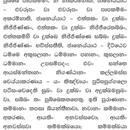
පුබ්බෙ පාපකම්මං, න නාකරම්හාති, ජානෙය්යාථ
– එවරූපං වා එවරූපං වා පාපකම්මං
අකරම්හාති, ජානෙය්යාථ – එත්තකං වා දුක්ඛං
නිජ්ජිණ්ණං, එත්තකං වා දුක්ඛං නිජ්ජීරෙතබ්බං,
එත්තකම්හි වා දුක්ඛෙ නිජ්ජිණ්ණෙ සබ්බං දුක්ඛං
නිජ්ජිණ්ණං භවිස්සතීති, ජානෙය්යාථ – දිට්ඨෙව
ධම්මෙ අකුසලානං ධම්මානං පහානං, කුසලානං
ධම්මානං
උපසම්පදං; එවං සන්තෙ
ආයස්මන්තානං නිගණ්ඨානං කල්ලමස්ස
වෙය්යාකරණාය – යං
කිඤ්චායං පුරිසපුග්ගලො
පටිසංවෙදෙති සුඛං වා දුක්ඛං වා අදුක්ඛමසුඛං
වා, සබ්බං තං පුබ්බෙකතහෙතු. ඉති පුරාණානං
කම්මානං
තපසා බ්යන්තීභාවා, නවානං කම්මානං
අකරණා, ආයතිං අනවස්සවො; ආයතිං
අනවස්සවා කම්මක්ඛයො; කම්මක්ඛයා