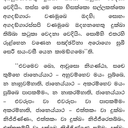
වෙදියිං. තස්ස මෙ සො භිසක්කො සල්ලකත්තො
අගදඞ්ගාරං වණමුඛෙ ඔදහි; සොහං
අගදඞ්ගාරස්සපි වණමුඛෙ ඔදහනහෙතු දුක්ඛා
තිබ්බා කටුකා වෙදනා වෙදියිං. සොම්හි
එතරහි
රූළ්හෙන වණෙන සඤ්ඡවිනා අරොගො සුඛී
සෙරී සයංවසී යෙන කාමඞ්ගමො’’ති.
‘‘එවමෙව ඛො, ආවුසො නිගණ්ඨා, සචෙ
තුම්හෙ ජානෙය්යාථ – අහුවම්හෙව මයං පුබ්බෙ,
න නාහුවම්හාති, ජානෙය්යාථ – අකරම්හෙව මයං
පුබ්බෙ පාපකම්මං, න නාකරම්හාති, ජානෙය්යාථ
– එවරූපං වා එවරූපං වා පාපකම්මං
අකරම්හාති, ජානෙය්යාථ – එත්තකං වා දුක්ඛං
නිජ්ජිණ්ණං, එත්තකං වා දුක්ඛං නිජ්ජීරෙතබ්බං,