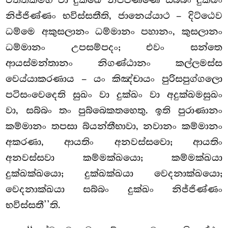
එත්තකම්හි වා දුක්ඛෙ නිජ්ජිණ්ණෙ සබ්බං දුක්ඛං
නිජ්ජිණ්ණං භවිස්සතීති, ජානෙය්යාථ – දිට්ඨෙව
ධම්මෙ අකුසලානං ධම්මානං පහානං, කුසලානං
ධම්මානං උපසම්පදං; එවං සන්තෙ
ආයස්මන්තානං නිගණ්ඨානං කල්ලමස්ස
වෙය්යාකරණාය – යං
කිඤ්චායං පුරිසපුග්ගලො
පටිසංවෙදෙති සුඛං වා දුක්ඛං වා අදුක්ඛමසුඛං
වා, සබ්බං තං පුබ්බෙකතහෙතු. ඉති පුරාණානං
කම්මානං තපසා බ්යන්තීභාවා, නවානං කම්මානං
අකරණා, ආයතිං අනවස්සවො; ආයතිං
අනවස්සවා කම්මක්ඛයො; කම්මක්ඛයා
දුක්ඛක්ඛයො; දුක්ඛක්ඛයා වෙදනාක්ඛයො;
වෙදනාක්ඛයා සබ්බං දුක්ඛං නිජ්ජිණ්ණං
භවිස්සතී’’ති.