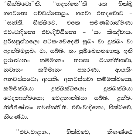
‘‘භික්ඛවො’’ති. ‘‘භදන්තෙ’’ති තෙ භික්ඛූ
භගවතො පච්චස්සොසුං. භගවා එතදවොච –
‘‘සන්ති, භික්ඛවෙ, එකෙ සමණබ්රාහ්මණා
එවංවාදිනො එවංදිට්ඨිනො – ‘යං කිඤ්චායං
පුරිසපුග්ගලො පටිසංවෙදෙති සුඛං වා දුක්ඛං වා
අදුක්ඛමසුඛං වා, සබ්බං තං පුබ්බෙකතහෙතු. ඉති
පුරාණානං කම්මානං තපසා බ්යන්තීභාවා,
නවානං කම්මානං අකරණා, ආයතිං
අනවස්සවො; ආයතිං අනවස්සවා කම්මක්ඛයො;
කම්මක්ඛයා
දුක්ඛක්ඛයො; දුක්ඛක්ඛයා
වෙදනාක්ඛයො; වෙදනාක්ඛයා සබ්බං දුක්ඛං
නිජ්ජිණ්ණං භවිස්සතී’ති. එවංවාදිනො, භික්ඛවෙ,
නිගණ්ඨා.
‘‘එවංවාදාහං
, භික්ඛවෙ, නිගණ්ඨෙ