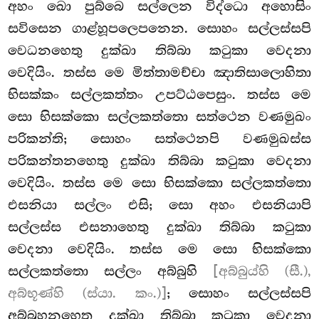
අහං ඛො පුබ්බෙ සල්ලෙන විද්ධො අහොසිං
සවිසෙන ගාළ්හූපලෙපනෙන. සොහං
සල්ලස්සපි
වෙධනහෙතු දුක්ඛා තිබ්බා කටුකා වෙදනා
වෙදියිං. තස්ස මෙ මිත්තාමච්චා ඤාතිසාලොහිතා
භිසක්කං සල්ලකත්තං උපට්ඨපෙසුං. තස්ස මෙ
සො භිසක්කො සල්ලකත්තො සත්ථෙන වණමුඛං
පරිකන්ති; සොහං සත්ථෙනපි වණමුඛස්ස
පරිකන්තනහෙතු දුක්ඛා තිබ්බා කටුකා වෙදනා
වෙදියිං. තස්ස මෙ සො භිසක්කො සල්ලකත්තො
එසනියා සල්ලං එසි; සො අහං එසනියාපි
සල්ලස්ස එසනාහෙතු දුක්ඛා තිබ්බා කටුකා
වෙදනා වෙදියිං. තස්ස මෙ සො භිසක්කො
සල්ලකත්තො සල්ලං අබ්බුහි
[අබ්බුය්හි (සී.),
අබ්භූණ්හි (ස්යා. කං.)]
; සොහං සල්ලස්සපි
අබ්බුහනහෙතු දුක්ඛා තිබ්බා කටුකා වෙදනා