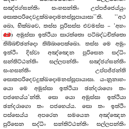
සඤ්ජග්ඝන්තිං
සංහසන්තිං උප්පජ්ජෙය්යුං
සොකපරිදෙවදුක්ඛදොමනස්සූපායාසා’’ති. ‘‘අථ
ඛො, භික්ඛවෙ, තස්ස පුරිසස්ස එවමස්ස – ‘අහං
📜
ඛො අමුස්සා ඉත්ථියා සාරත්තො පටිබද්ධචිත්තො
තිබ්බච්ඡන්දො තිබ්බාපෙක්ඛො. තස්ස මෙ අමුං
ඉත්ථිං දිස්වා අඤ්ඤෙන පුරිසෙන සද්ධිං
සන්තිට්ඨන්තිං සල්ලපන්තිං සඤ්ජග්ඝන්තිං
සංහසන්තිං
උප්පජ්ජන්ති
සොකපරිදෙවදුක්ඛදොමනස්සූපායාසා. යංනූනාහං
යො මෙ අමුස්සා ඉත්ථියා ඡන්දරාගො තං
පජහෙය්ය’න්ති. සො යො අමුස්සා ඉත්ථියා
ඡන්දරාගො තං පජහෙය්ය. සො තං ඉත්ථිං
පස්සෙය්ය අපරෙන සමයෙන අඤ්ඤෙන
පුරිසෙන සද්ධිං සන්තිට්ඨන්තිං සල්ලපන්තිං