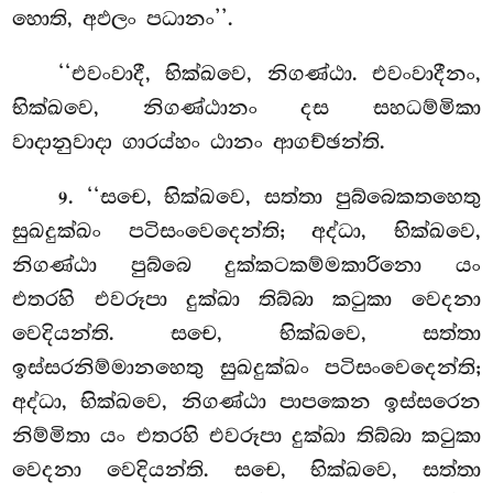
හොති, අඵලං පධානං’’.
‘‘එවංවාදී, භික්ඛවෙ, නිගණ්ඨා. එවංවාදීනං,
භික්ඛවෙ, නිගණ්ඨානං දස සහධම්මිකා
වාදානුවාදා ගාරය්හං ඨානං ආගච්ඡන්ති.
. ‘‘සචෙ, භික්ඛවෙ, සත්තා පුබ්බෙකතහෙතු
9
සුඛදුක්ඛං පටිසංවෙදෙන්ති; අද්ධා, භික්ඛවෙ,
නිගණ්ඨා පුබ්බෙ දුක්කටකම්මකාරිනො යං
එතරහි එවරූපා දුක්ඛා තිබ්බා කටුකා වෙදනා
වෙදියන්ති. සචෙ, භික්ඛවෙ, සත්තා
ඉස්සරනිම්මානහෙතු සුඛදුක්ඛං පටිසංවෙදෙන්ති;
අද්ධා, භික්ඛවෙ, නිගණ්ඨා පාපකෙන ඉස්සරෙන
නිම්මිතා යං එතරහි එවරූපා දුක්ඛා තිබ්බා කටුකා
වෙදනා වෙදියන්ති. සචෙ, භික්ඛවෙ, සත්තා