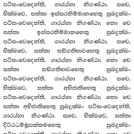
පටිසංවෙදෙන්ති, ගාරය්හා නිගණ්ඨා. සචෙ,
භික්ඛවෙ, සත්තා ඉස්සරනිම්මානහෙතු
සුඛදුක්ඛං
පටිසංවෙදෙන්ති, ගාරය්හා නිගණ්ඨා; නො චෙ
සත්තා ඉස්සරනිම්මානහෙතු සුඛදුක්ඛං
පටිසංවෙදෙන්ති, ගාරය්හා නිගණ්ඨා. සචෙ,
භික්ඛවෙ, සත්තා සඞ්ගතිභාවහෙතු
සුඛදුක්ඛං
පටිසංවෙදෙන්ති, ගාරය්හා නිගණ්ඨා; නො චෙ
සත්තා සඞ්ගතිභාවහෙතු සුඛදුක්ඛං
පටිසංවෙදෙන්ති, ගාරය්හා නිගණ්ඨා. සචෙ,
භික්ඛවෙ, සත්තා අභිජාතිහෙතු සුඛදුක්ඛං
පටිසංවෙදෙන්ති, ගාරය්හා නිගණ්ඨා; නො චෙ
සත්තා අභිජාතිහෙතු සුඛදුක්ඛං පටිසංවෙදෙන්ති,
ගාරය්හා නිගණ්ඨා. සචෙ, භික්ඛවෙ, සත්තා
දිට්ඨධම්මූපක්කමහෙතු සුඛදුක්ඛං