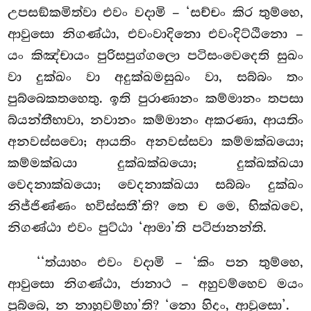
උපසඞ්කමිත්වා එවං වදාමි – ‘සච්චං කිර තුම්හෙ,
ආවුසො නිගණ්ඨා, එවංවාදිනො එවංදිට්ඨිනො –
යං කිඤ්චායං පුරිසපුග්ගලො පටිසංවෙදෙති සුඛං
වා දුක්ඛං වා අදුක්ඛමසුඛං වා, සබ්බං තං
පුබ්බෙකතහෙතු. ඉති පුරාණානං කම්මානං තපසා
බ්යන්තීභාවා, නවානං කම්මානං අකරණා, ආයතිං
අනවස්සවො; ආයතිං අනවස්සවා කම්මක්ඛයො;
කම්මක්ඛයා දුක්ඛක්ඛයො; දුක්ඛක්ඛයා
වෙදනාක්ඛයො; වෙදනාක්ඛයා සබ්බං දුක්ඛං
නිජ්ජිණ්ණං භවිස්සතී’ති? තෙ ච මෙ, භික්ඛවෙ,
නිගණ්ඨා එවං පුට්ඨා ‘ආමා’ති පටිජානන්ති.
‘‘ත්යාහං
එවං වදාමි – ‘කිං පන තුම්හෙ,
ආවුසො නිගණ්ඨා, ජානාථ – අහුවම්හෙව මයං
පුබ්බෙ, න නාහුවම්හා’ති? ‘නො හිදං, ආවුසො’.