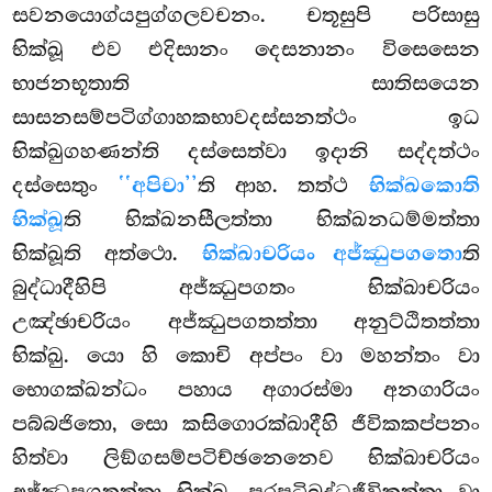
සවනයොග්යපුග්ගලවචනං. චතූසුපි පරිසාසු
භික්ඛූ එව එදිසානං දෙසනානං විසෙසෙන
භාජනභූතාති සාතිසයෙන
සාසනසම්පටිග්ගාහකභාවදස්සනත්ථං ඉධ
භික්ඛුගහණන්ති දස්සෙත්වා ඉදානි සද්දත්ථං
දස්සෙතුං
‘‘අපිචා’’
ති ආහ. තත්ථ
භික්ඛකොති
භික්ඛූ
ති භික්ඛනසීලත්තා භික්ඛනධම්මත්තා
භික්ඛූති අත්ථො.
භික්ඛාචරියං අජ්ඣුපගතො
ති
බුද්ධාදීහිපි අජ්ඣුපගතං භික්ඛාචරියං
උඤ්ඡාචරියං අජ්ඣුපගතත්තා අනුට්ඨිතත්තා
භික්ඛු. යො හි කොචි අප්පං වා මහන්තං වා
භොගක්ඛන්ධං පහාය අගාරස්මා අනගාරියං
පබ්බජිතො, සො කසිගොරක්ඛාදීහි
ජීවිකකප්පනං
හිත්වා ලිඞ්ගසම්පටිච්ඡනෙනෙව භික්ඛාචරියං