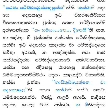
පටිච්චසමුප්පාදවසෙනෙව දෙසිතානීති ආහ
‘‘පඨමං පටිච්චසමුප්පාදසුත්ත’’
න්ති.
තත්රා
ති පදං
යෙ දෙසකාලා ඉධ විහරණකිරියාය
විසෙසනභාවෙන වුත්තා, තෙසං පරිදීපනන්ති
දස්සෙන්තො
‘‘යං සමයං…පෙ… දීපෙතී’’
ති ආහ.
තං-සද්දො හි වුත්තස්ස අත්ථස්ස පටිනිද්දෙසො,
තස්මා ඉධ දෙසස්ස කාලස්ස වා පටිනිද්දෙසො
භවිතුං අරහති, න අඤ්ඤස්ස. අයං තාව
තත්රසද්දස්ස පටිනිද්දෙසභාවෙ අත්ථවිභාවනා.
යස්මා පන ඊදිසෙසු ඨානෙසු තත්රසද්දො
ධම්මදෙසනාවිසිට්ඨං දෙසං කාලඤ්ච විභාවෙති,
තස්මා වුත්තං
‘‘භාසිතබ්බයුත්තෙ වා
දෙසකාලෙ’’
ති
. තෙන
තත්රා
ති යත්ථ භගවා
ධම්මදෙසනත්ථං භික්ඛූ ආලපි අභාසි, තාදිසෙ
දෙසෙ, කාලෙ වාති අත්ථො.
න හී
තිආදිනා