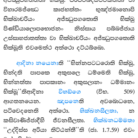
අජ්ඣුපගතත්තා භික්ඛු. පරපටිබද්ධජීවිකත්තා වා
විහාරමජ්ඣෙ කාජභත්තං භුඤ්ජමානොපි
භික්ඛාචරියං අජ්ඣුපගතොති භික්ඛු
පිණ්ඩියාලොපභොජනං නිස්සාය පබ්බජ්ජාය
උස්සාහජාතත්තා වා භික්ඛාචරියං අජ්ඣුපගතොති
භික්ඛූති එවමෙත්ථ අත්ථො දට්ඨබ්බො.
ආදිනා නයෙනා
ති ‘‘භින්නපටධරොති භික්ඛු,
භින්දති පාපකෙ අකුසලෙ ධම්මෙති භික්ඛු,
භින්නත්තා පාපකානං අකුසලානං ධම්මානං
භික්ඛූ’’තිආදිනා
විභඞ්ගෙ
(විභ. 509)
ආගතනයෙන.
ඤාපනෙ
ති අවබොධනෙ,
පටිවෙදනෙති අත්ථො.
භික්ඛනසීලතා,
න
කසිවාණිජ්ජාදීහි ජීවනසීලතා.
භික්ඛනධම්මතා
‘‘උද්දිස්ස අරියා තිට්ඨන්තී’’ති (ජා. 1.7.59) එවං