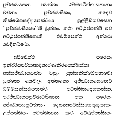
පුච්ඡාවසෙන පවත්තං ධම්මපටිග්ගාහකානං
වචනං පුච්ඡාවසිකං, තදෙව
නික්ඛෙපසද්දාපෙක්ඛාය පුල්ලිඞ්ගවසෙන
‘‘පුච්ඡාවසිකො’’ති වුත්තං. තථා අට්ඨුප්පත්ති එව
අට්ඨුප්පත්තිකොති එවම්පෙත්ථ අත්ථො
වෙදිතබ්බො.
අපිචෙත්ථ පරෙසං
ඉන්ද්රියපරිපාකාදිකාරණනිරපෙක්ඛත්තා
අත්තජ්ඣාසයස්ස විසුං සුත්තනික්ඛෙපභාවො
යුත්තො කෙවලං අත්තනො අජ්ඣාසයෙනෙව
ධම්මතන්තිඨපනත්ථං පවත්තිතදෙසනත්තා.
පරජ්ඣාසයපුච්ඡාවසිකානං පන පරෙසං
අජ්ඣාසයපුච්ඡානං දෙසනාපවත්තිහෙතුභූතානං
උප්පත්තියං පවත්තිතානං කථං අට්ඨුප්පත්තියං