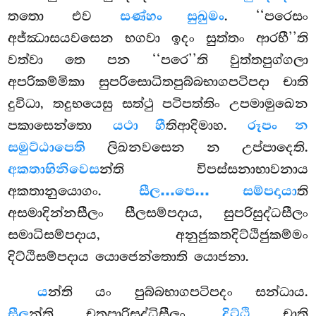
තතො එව
සණ්හං සුඛුමං
. ‘‘පරෙසං
අජ්ඣාසයවසෙන භගවා ඉදං සුත්තං ආරභී’’ති
වත්වා තෙ පන ‘‘පරෙ’’ති වුත්තපුග්ගලා
අපරිකම්මිකා සුපරිසොධිතපුබ්බභාගපටිපදා චාති
දුවිධා, තදුභයෙසු සත්ථු පටිපත්තිං උපමාමුඛෙන
පකාසෙන්තො
යථා හී
තිආදිමාහ.
රූපං න
සමුට්ඨාපෙති
ලිඛනවසෙන න උප්පාදෙති.
අකතාභිනිවෙස
න්ති විපස්සනාභාවනාය
අකතානුයොගං.
සීල…පෙ… සම්පදායා
ති
අසමාදින්නසීලං සීලසම්පදාය, සුපරිසුද්ධසීලං
සමාධිසම්පදාය, අනුජුකතදිට්ඨිජුකම්මං
දිට්ඨිසම්පදාය යොජෙන්තොති යොජනා.
ය
න්ති යං පුබ්බභාගපටිපදං සන්ධාය.
සීල
න්ති චතුපාරිසුද්ධිසීලං.
දිට්ඨි
චාති