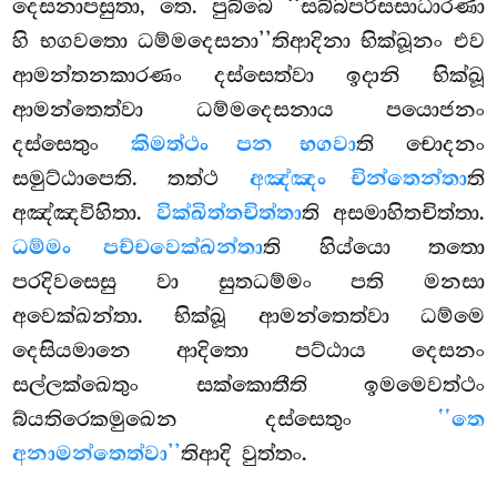
දෙසනාපසුතා, තෙ. පුබ්බෙ ‘‘සබ්බපරිසසාධාරණා
හි භගවතො ධම්මදෙසනා’’තිආදිනා භික්ඛූනං එව
ආමන්තනකාරණං දස්සෙත්වා ඉදානි භික්ඛූ
ආමන්තෙත්වා ධම්මදෙසනාය පයොජනං
දස්සෙතුං
කිමත්ථං පන භගවා
ති චොදනං
සමුට්ඨාපෙති. තත්ථ
අඤ්ඤං චින්තෙන්තා
ති
අඤ්ඤවිහිතා.
වික්ඛිත්තචිත්තා
ති අසමාහිතචිත්තා.
ධම්මං පච්චවෙක්ඛන්තා
ති හිය්යො තතො
පරදිවසෙසු වා සුතධම්මං පති මනසා
අවෙක්ඛන්තා. භික්ඛූ ආමන්තෙත්වා ධම්මෙ
දෙසියමානෙ ආදිතො පට්ඨාය දෙසනං
සල්ලක්ඛෙතුං සක්කොතීති ඉමමෙවත්ථං
බ්යතිරෙකමුඛෙන දස්සෙතුං
‘‘තෙ
අනාමන්තෙත්වා’’
තිආදි වුත්තං.