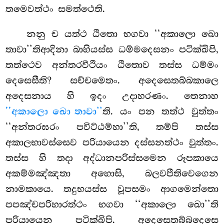
තමෙවත්ථං සමත්ථෙති.
නනු ච යත්ථ ඨිතො භගවා ‘‘අකාලො ඛො
තාවා’’තිආදිනා බාහියස්ස ධම්මදෙසනං පටික්ඛිපි,
තත්ථෙව අන්තරවීථියං ඨිතොව තස්ස ධම්මං
දෙසෙසීති? සච්චමෙතං. අදෙසෙතබ්බකාලෙ
අදෙසනාය හි ඉදං උදාහරණං. තෙනාහ
‘‘අකාලො ඛො තාවා’’
ති. යං පන තත්ථ වුත්තං
‘‘අන්තරඝරං පවිට්ඨම්හා’’ති, තම්පි තස්ස
අකාලභාවස්සෙව පරියායෙන දස්සනත්ථං වුත්තං.
තස්ස හි තදා අද්ධානපරිස්සමෙන රූපකායෙ
අකම්මඤ්ඤතා අහොසි, බලවපීතිවෙගෙන
නාමකායෙ. තදුභයස්ස වූපසමං ආගමෙන්තො
පපඤ්චපරිහාරත්ථං භගවා ‘‘අකාලො ඛො’’ති
පරියායෙන පටික්ඛිපි. අදෙසෙතබ්බදෙසෙ