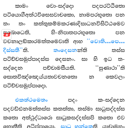
කාමං වො-සද්දො පදපරට්ඨිතො
පටියොගීඅත්ථවිසෙසවාචකො, නාමපරභූතො පන
තං තං කත්තුකම්මකරණාදිසාධනවිසිට්ඨමෙව
පබොධෙති, හි-නිපාතපරභූතො පන
📜
වචනාලඞ්කාරමත්තමෙවාති ආහ
‘‘වොති…පෙ…
දිස්සතී’’
ති.
තංදෙසන
න්ති තස්ස
පටිච්චසමුප්පාදස්ස දෙසනං. සා හි ඉධ ත-
සද්දෙන පච්චාමසීයති. ‘‘සුණාථා’’ති
සොතවිඤ්ඤෙය්යතාවචනතො න කෙවලං
පටිච්චසමුප්පාදො.
එකත්ථමෙතං
පදං ක-සද්දෙන
පදවඩ්ඪනමත්තස්ස කතත්තා, තස්මා සාධුසද්දස්ස
කතො අත්ථුද්ධාරො සාධුකසද්දස්සපි කතො එව
හොතීති අධිප්පායො.
සාධු භන්තෙ
ති යාචාමහං