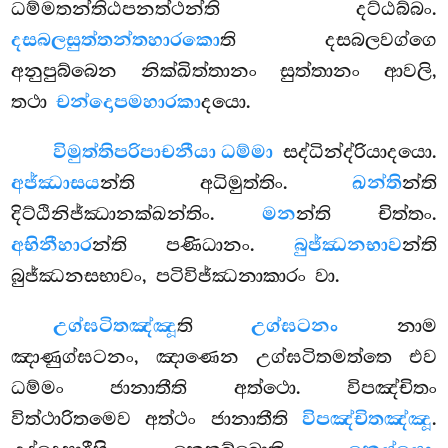
ධම්මතන්තිඨපනත්ථන්ති දට්ඨබ්බං.
දසබලසුත්තන්තහාරකො
ති දසබලවග්ගෙ
අනුපුබ්බෙන නික්ඛිත්තානං සුත්තානං ආවලි,
තථා
චන්දොපමහාරකා
දයො.
විමුත්තිපරිපාචනීයා ධම්මා
සද්ධින්ද්රියාදයො.
අජ්ඣාසය
න්ති අධිමුත්තිං.
ඛන්ති
න්ති
දිට්ඨිනිජ්ඣානක්ඛන්තිං.
මන
න්ති චිත්තං.
අභිනීහාර
න්ති පණිධානං.
බුජ්ඣනභාව
න්ති
බුජ්ඣනසභාවං, පටිවිජ්ඣනාකාරං වා.
උග්ඝටිතඤ්ඤූ
ති
උග්ඝටනං
නාම
ඤාණුග්ඝටනං, ඤාණෙන උග්ඝටිතමත්තෙ එව
ධම්මං ජානාතීති අත්ථො. විපඤ්චිතං
විත්ථාරිතමෙව අත්ථං ජානාතීති
විපඤ්චිතඤ්ඤූ
.