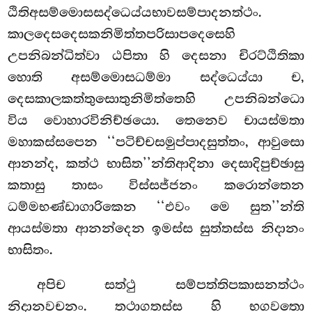
ඨිතිඅසම්මොසසද්ධෙය්යභාවසම්පාදනත්ථං.
කාලදෙසදෙසකනිමිත්තපරිසාපදෙසෙහි
උපනිබන්ධිත්වා ඨපිතා හි දෙසනා චිරට්ඨිතිකා
හොති අසම්මොසධම්මා සද්ධෙය්යා ච,
දෙසකාලකත්තුසොතුනිමිත්තෙහි උපනිබන්ධො
විය වොහාරවිනිච්ඡයො. තෙනෙව චායස්මතා
මහාකස්සපෙන ‘‘පටිච්චසමුප්පාදසුත්තං, ආවුසො
ආනන්ද, කත්ථ භාසිත’’න්තිආදිනා දෙසාදිපුච්ඡාසු
කතාසු තාසං විස්සජ්ජනං කරොන්තෙන
ධම්මභණ්ඩාගාරිකෙන ‘‘එවං මෙ සුත’’න්ති
ආයස්මතා ආනන්දෙන ඉමස්ස සුත්තස්ස නිදානං
භාසිතං.
අපිච සත්ථු සම්පත්තිපකාසනත්ථං
නිදානවචනං. තථාගතස්ස හි භගවතො