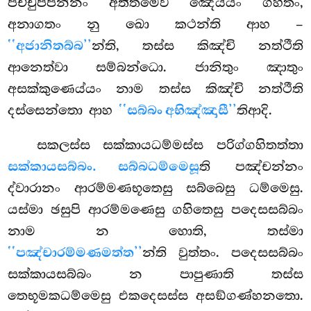
පච්චුප්පන්නං අතීතමෙව ඤෙය්යං ගහිතං,
අනාගතං නු ඛො කථන්ති ආහ –
‘‘අජානිතබ්බ’’
න්ති, තස්ස කිඤ්චි නත්ථීති
ආනෙත්වා සම්බන්ධො. ජානිතුං ඤාතුං
අසක්කුණෙය්යං නාම තස්ස කිඤ්චි නත්ථීති
දස්සෙන්තො ආහ
‘‘සබ්බං අභිඤ්ඤාසී’’
තිආදි.
සකලස්ස සක්කායධම්මස්ස පරිග්ගහිතත්තා
සක්කායසබ්බං. සබ්බධම්මෙසූ
ති පඤ්චන්නං
ද්වාරානං ආරම්මණභූතෙසු සබ්බෙසු ධම්මෙසු.
යස්මා ඡසුපි ආරම්මණෙසු ගහිතෙසු පදෙසසබ්බං
නාම න හොති, තස්මා
‘‘පඤ්චාරම්මණමත්ත’’
න්ති වුත්තං. පදෙසසබ්බං
සක්කායසබ්බං න පාපුණාති තස්ස
තෙභූමකධම්මෙසු එකදෙසස්ස අසඞ්ගණ්හනතො.