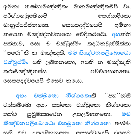
ඉමිනා තණ්හාමඤ්ඤිතං මානමඤ්ඤිතම්පි වා,
පරිග්ගහමුඛෙනපි සෙය්යාදිතො
මානුප්පජ්ජනතො. සෙසපදද්වයෙපි ඉමිනා
නයෙන මඤ්ඤිතවිභාගො වෙදිතබ්බො.
අහ
න්ති
අත්තාව, සො ච චක්ඛුස්මිං තදධීනවුත්තිත්තා
‘‘පරො’’ති න මඤ්ඤති.
මම කිඤ්චනපලිබොධො
චක්ඛුස්මිං
සති ලබ්භනතො, අසති න මඤ්ඤති
තථාමඤ්ඤිතස්ස පච්චයඝාතතො.
සෙසපදද්වයෙපි එසෙව නයො.
අහං චක්ඛුතො නිග්ගතො
ති ‘‘අහ’’න්ති
වත්තබ්බො අයං සත්තො චක්ඛුතො නිග්ගතො
තත්ථ සුඛුමාකාරෙන උපලබ්භනතො.
මම
කිඤ්චනපලිබොධො චක්ඛුතො නිග්ගතො
තස්මිං
සති එව උපලබ්භනතො
. සෙසද්වයෙපි එසෙව