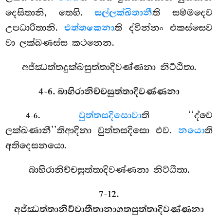
දෙසිතානි, තෙහි.
සල්ලක්ඛිතානී
ති සම්මදෙව
උපධාරිතානි.
එත්තකෙනා
ති ද්වින්නං එකස්සෙව
වා ලක්ඛණස්ස කථනෙන.
අජ්ඣත්තදුක්ඛසුත්තාදිවණ්ණනා නිට්ඨිතා.
4-6. බාහිරානිච්චසුත්තාදිවණ්ණනා
.
වුත්තසදිසොවා
ති ‘‘ද්වෙ
4-6
ලක්ඛණානී’’තිආදිනා වුත්තසදිසො එව.
නයො
ති
අතිදෙසනයො.
බාහිරානිච්චසුත්තාදිවණ්ණනා නිට්ඨිතා.
7-12.
අජ්ඣත්තානිච්චාතීතානාගතසුත්තාදිවණ්ණනා