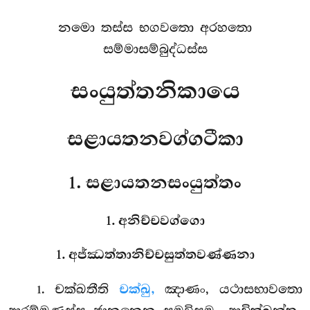
නමො තස්ස භගවතො අරහතො
සම්මාසම්බුද්ධස්ස
සංයුත්තනිකායෙ
සළායතනවග්ගටීකා
1. සළායතනසංයුත්තං
1. අනිච්චවග්ගො
1. අජ්ඣත්තානිච්චසුත්තවණ්ණනා
. චක්ඛතීති
චක්ඛු,
ඤාණං, යථාසභාවතො
1