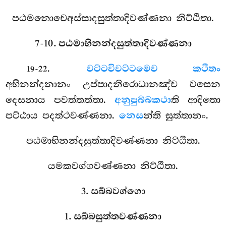
පඨමනොචෙඅස්සාදසුත්තාදිවණ්ණනා නිට්ඨිතා.
7-10. පඨමාභිනන්දසුත්තාදිවණ්ණනා
.
වට්ටවිවට්ටමෙව කථිතං
19-22
අභිනන්දනානං උප්පාදනිරොධානඤ්ච වසෙන
දෙසනාය පවත්තත්තා.
අනුපුබ්බකථා
ති ආදිතො
පට්ඨාය පදත්ථවණ්ණනා.
නෙස
න්ති සුත්තානං.
පඨමාභිනන්දසුත්තාදිවණ්ණනා නිට්ඨිතා.
යමකවග්ගවණ්ණනා නිට්ඨිතා.
3. සබ්බවග්ගො
1. සබ්බසුත්තවණ්ණනා