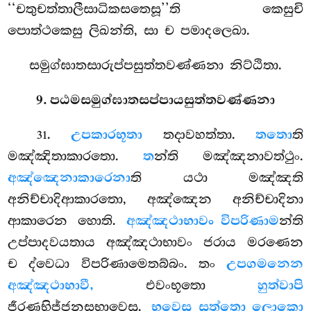
‘‘චතුචත්තාලීසාධිකසතෙසූ’’ති කෙසුචි
පොත්ථකෙසු ලිඛන්ති, සා ච පමාදලෙඛා.
සමුග්ඝාතසාරුප්පසුත්තවණ්ණනා නිට්ඨිතා.
9. පඨමසමුග්ඝාතසප්පායසුත්තවණ්ණනා
.
උපකාරභූතා
තදාවහත්තා.
තතො
ති
31
මඤ්ඤිතාකාරතො.
ත
න්ති මඤ්ඤනාවත්ථුං.
අඤ්ඤෙනාකාරෙනා
ති යථා මඤ්ඤති
අනිච්චාදිආකාරතො, අඤ්ඤෙන අනිච්චාදිනා
ආකාරෙන හොති.
අඤ්ඤථාභාවං විපරිණාම
න්ති
උප්පාදවයතාය අඤ්ඤථාභාවං ජරාය මරණෙන
ච ද්වෙධා විපරිණාමෙතබ්බං. තං
උපගමනෙන
අඤ්ඤථාභාවී,
එවංභූතො
හුත්වාපි
ජීරණභිජ්ජනසභාවෙසු.
භවෙසු සත්තො ලොකො