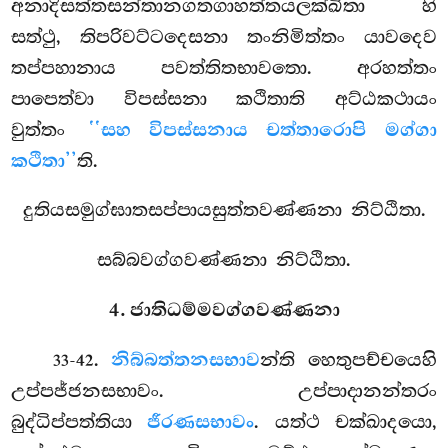
අනාදිසත්තසන්තානගතගාහත්තයලක්ඛිතා හි
සත්ථු, තිපරිවට්ටදෙසනා තංනිමිත්තං යාවදෙව
තප්පහානාය පවත්තිතභාවතො. අරහත්තං
පාපෙත්වා විපස්සනා කථිතාති අට්ඨකථායං
වුත්තං
‘‘සහ විපස්සනාය චත්තාරොපි මග්ගා
කථිතා’’
ති.
දුතියසමුග්ඝාතසප්පායසුත්තවණ්ණනා නිට්ඨිතා.
සබ්බවග්ගවණ්ණනා නිට්ඨිතා.
4. ජාතිධම්මවග්ගවණ්ණනා
.
නිබ්බත්තනසභාව
න්ති
හෙතුපච්චයෙහි
33-42
උප්පජ්ජනසභාවං. උප්පාදානන්තරං
බුද්ධිප්පත්තියා
ජීරණසභාවං
. යත්ථ චක්ඛාදයො,