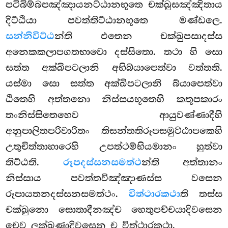
පටිබිම්බපඤ්ඤායනට්ඨානභූතෙ චක්ඛුසඤ්ඤිතාය
දිට්ඨියා පවත්තිට්ඨානභූතෙ මණ්ඩලෙ.
සන්නිවිට්ඨ
න්ති එතෙන චක්ඛුපසාදස්ස
අනෙකකලාපගතභාවො දස්සිතො. තථා හි සො
සත්ත අක්ඛිපටලානි අභිබ්යාපෙත්වා වත්තති.
යස්මා සො සත්ත අක්ඛිපටලානි බ්යාපෙත්වා
ඨිතෙහි අත්තනො නිස්සයභූතෙහි කතූපකාරං
තංනිස්සිතෙහෙව ආයුවණ්ණාදීහි
අනුපාලිතපරිවාරිතං තිසන්තතිරූපසමුට්ඨාපකෙහි
උතුචිත්තාහාරෙහි උපත්ථම්භියමානං හුත්වා
තිට්ඨති.
රූපදස්සනසමත්ථ
න්ති අත්තානං
නිස්සාය පවත්තවිඤ්ඤාණස්ස වසෙන
රූපායතනදස්සනසමත්ථං.
විත්ථාරකථා
ති තස්ස
චක්ඛුනො සොතාදීනඤ්ච හෙතුපච්චයාදිවසෙන
චෙව ලක්ඛණාදිවසෙන ච විත්ථාරකථා.