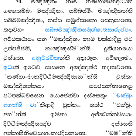
. මඤ්ඤිතං නාම තණ්හාමානදිට්ඨීහි
30
ගහෙතබ්බං මඤ්ඤිතං. සබ්බස්මිං මඤ්ඤිතන්ති
සබ්බමඤ්ඤිතං, තස්ස සමුග්ඝාතො සෙතුඝාතො,
තදාවහං
සබ්බමඤ්ඤිතසමුග්ඝාතසාරුප්පං
.
අට්ඨකථායං පන ‘‘මඤ්ඤිතං නාම චක්ඛාදීසු එව
උප්පජ්ජති, නාඤ්ඤස්මි’’න්ති දුතියනයො
වුත්තො.
අනුච්ඡවික
න්ති අනුරූපං අවිලොමං.
ඉධා
ති ඉධෙව සාසනෙ අඤ්ඤත්ථ තදභාවතො.
‘‘තණ්හා-මානදිට්ඨිමඤ්ඤිතාන’’න්ති වුත්තං
මඤ්ඤිතත්තයං සපරසන්තානෙසු
පටිපක්ඛවසෙන යොජෙත්වා දස්සෙතුං
‘‘චක්ඛුං
අහන්ති වා’’
තිආදි වුත්තං. තත්ථ ‘‘චක්ඛුං
අහ’’න්ති ඉමිනා අජ්ඣත්තවිසයං
දිට්ඨිමඤ්ඤිතඤ්ච දස්සෙති
අත්තාභිනිවෙසාහංකාරදීපනතො. ‘‘මම’’න්ති