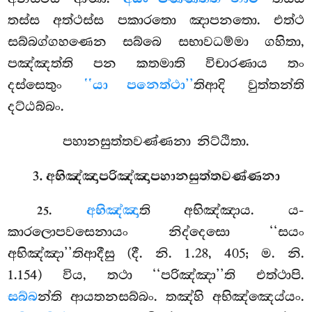
තස්ස අත්ථස්ස පකාරතො ඤාපනතො. එත්ථ
සබ්බග්ගහණෙන සබ්බෙ සභාවධම්මා ගහිතා,
පඤ්ඤත්ති පන කතමාති විචාරණාය තං
දස්සෙතුං
‘‘යා පනෙත්ථා’’
තිආදි වුත්තන්ති
දට්ඨබ්බං.
පහානසුත්තවණ්ණනා නිට්ඨිතා.
3. අභිඤ්ඤාපරිඤ්ඤාපහානසුත්තවණ්ණනා
.
අභිඤ්ඤා
ති
අභිඤ්ඤාය. ය-
25
කාරලොපවසෙනායං නිද්දෙසො ‘‘සයං
අභිඤ්ඤා’’තිආදීසු (දී. නි. 1.28, 405; ම. නි.
1.154) විය, තථා ‘‘පරිඤ්ඤා’’ති එත්ථාපි.
සබ්බ
න්ති ආයතනසබ්බං. තඤ්හි අභිඤ්ඤෙය්යං.