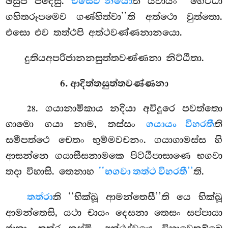
ඡසුපි පදෙසු.
එසෙව නයො
ති ය්වායං ‘‘හෙට්ඨා
ගහිතරූපමෙව ගණ්හිත්වා’’ති අත්ථො වුත්තො.
එසො එව තත්ථපි අත්ථවණ්ණනානයො.
දුතියඅපරිජානනසුත්තවණ්ණනා නිට්ඨිතා.
6. ආදිත්තසුත්තවණ්ණනා
. ගයානාමිකාය
නදියා අවිදූරෙ පවත්තො
28
ගාමො ගයා නාම, තස්සං
ගයායං විහරතී
ති
සමීපත්ථෙ චෙතං භුම්මවචනං. ගයාගාමස්ස හි
ආසන්නෙ ගයාසීසනාමකෙ පිට්ඨිපාසාණෙ භගවා
තදා විහාසි. තෙනාහ
‘‘භගවා තත්ථ විහරතී’’
ති.
තත්රා
ති ‘‘භික්ඛූ ආමන්තෙසී’’ති යෙ භික්ඛූ
ආමන්තෙසි, යථා චායං දෙසනා තෙසං සප්පායා