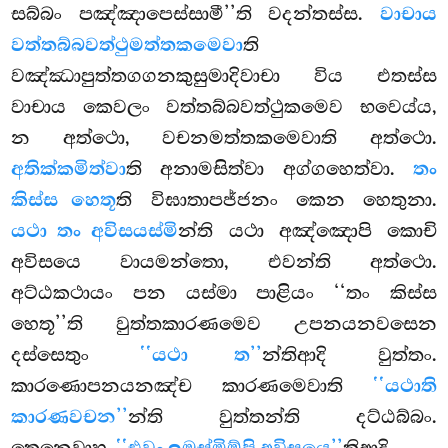
සබ්බං පඤ්ඤාපෙස්සාමී’’ති වදන්තස්ස.
වාචාය
වත්තබ්බවත්ථුමත්තකමෙවා
ති
වඤ්ඣාපුත්තගගනකුසුමාදිවාචා විය එතස්ස
වාචාය කෙවලං වත්තබ්බවත්ථුකමෙව භවෙය්ය,
න අත්ථො, වචනමත්තකමෙවාති අත්ථො
.
අතික්කමිත්වා
ති අනාමසිත්වා අග්ගහෙත්වා.
තං
කිස්ස හෙතූ
ති විඝාතාපජ්ජනං කෙන හෙතුනා.
යථා තං අවිසයස්මි
න්ති යථා අඤ්ඤොපි කොචි
අවිසයෙ වායමන්තො, එවන්ති අත්ථො.
අට්ඨකථායං පන යස්මා පාළියං ‘‘තං කිස්ස
හෙතූ’’ති වුත්තකාරණමෙව උපනයනවසෙන
දස්සෙතුං
‘‘යථා ත’’
න්තිආදි වුත්තං.
කාරණොපනයනඤ්ච කාරණමෙවාති
‘‘යථාති
කාරණවචන’’
න්ති වුත්තන්ති දට්ඨබ්බං.