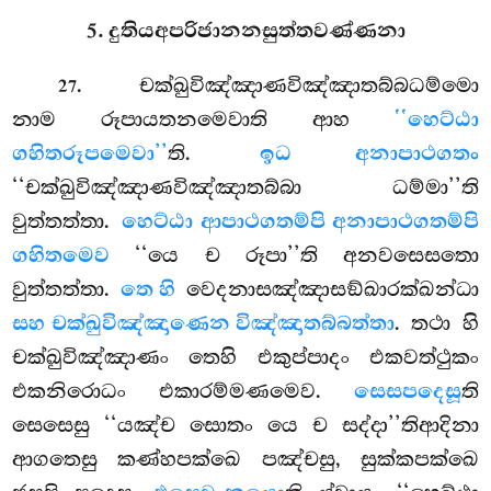
5. දුතියඅපරිජානනසුත්තවණ්ණනා
. චක්ඛුවිඤ්ඤාණවිඤ්ඤාතබ්බධම්මො
27
නාම රූපායතනමෙවාති ආහ
‘‘හෙට්ඨා
ගහිතරූපමෙවා’’
ති.
ඉධ අනාපාථගතං
‘‘චක්ඛුවිඤ්ඤාණවිඤ්ඤාතබ්බා ධම්මා’’ති
වුත්තත්තා.
හෙට්ඨා ආපාථගතම්පි අනාපාථගතම්පි
ගහිතමෙව
‘‘යෙ ච රූපා’’ති අනවසෙසතො
වුත්තත්තා.
තෙ හි
වෙදනාසඤ්ඤාසඞ්ඛාරක්ඛන්ධා
සහ චක්ඛුවිඤ්ඤාණෙන විඤ්ඤාතබ්බත්තා
. තථා හි
චක්ඛුවිඤ්ඤාණං තෙහි එකුප්පාදං එකවත්ථුකං
එකනිරොධං එකාරම්මණමෙව.
සෙසපදෙසූ
ති
සෙසෙසු ‘‘යඤ්ච සොතං යෙ ච සද්දා’’තිආදිනා
ආගතෙසු කණ්හපක්ඛෙ පඤ්චසු, සුක්කපක්ඛෙ