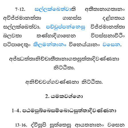
.
සල්ලක්ඛෙත්වා
ති අතීතානාගතානං
7-12
අවිජ්ජමානත්තා ගාහස්ස දළ්හතාය
සල්ලක්ඛෙත්වා.
පච්චුප්පන්නෙසු
විජ්ජමානත්තා
බලවතා තණ්හාදිගාහෙන විපස්සනාවීථිං
පටිපාදෙතුං
කිලමන්තානං
විනෙය්යානං
වසෙන
.
අජ්ඣත්තානිච්චාතීතානාගතසුත්තාදිවණ්ණනා
නිට්ඨිතා.
අනිච්චවග්ගවණ්ණනා නිට්ඨිතා.
2. යමකවග්ගො
1-4. පඨමපුබ්බෙසම්බොධසුත්තාදිවණ්ණනා
. ද්වීසුපි සුත්තෙසු ආයතනානං වසෙන
13-16