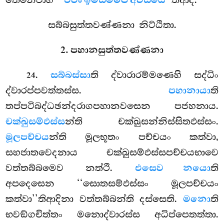
තෙනෙවාහ
‘‘එවං ඉමස්මිම්පි අවිසයෙ’’
තිආදි.
සබ්බසුත්තවණ්ණනා නිට්ඨිතා.
2. පහානසුත්තවණ්ණනා
.
සබ්බස්සා
ති ද්වාරාරම්මණෙහි සද්ධිං
24
ද්වාරප්පවත්තස්ස.
පහානායා
ති
තප්පටිබද්ධඡන්දරාගපහානවසෙන
පජහනාය.
චක්ඛුසම්ඵස්ස
න්ති චක්ඛුසන්නිස්සිතඵස්සං.
මූලපච්චය
න්ති මූලභූතං පච්චයං කත්වා,
සහජාතවෙදනාය චක්ඛුසම්ඵස්සපච්චයභාවෙ
වත්තබ්බමෙව නත්ථි.
එසෙව නයො
ති
අපදෙසෙන ‘‘සොතසම්ඵස්සං මූලපච්චයං
කත්වා’’තිආදිනා වත්තබ්බන්ති දස්සෙති.
මනො
ති
භවඞ්ගචිත්තං මනොද්වාරස්ස අධිප්පෙතත්තා.