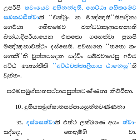
උපරිපි
භවංයෙව අභිනන්දති. හෙට්ඨා ගහිතමෙව
සඞ්කඩ්ඪිත්වා
ති ‘‘චක්ඛුං න මඤ්ඤතී’’තිආදිනා
හෙට්ඨා ගහිතමෙව ඛන්ධධාතුආයතනාති
ඛන්ධාදිපරියායෙන එකතො ගහෙත්වා පුනපි
මඤ්ඤනාවත්ථුං දස්සෙති. අවසානෙ ‘‘තතො තං
හොතී’’ති වුත්තපදෙන සද්ධිං සබ්බවාරෙසු අට්ඨ
අට්ඨ හොන්තීති
‘‘අට්ඨචත්තාලීසාය ඨානෙසූ’’
ති
වුත්තං.
පඨමසමුග්ඝාතසප්පායසුත්තවණ්ණනා නිට්ඨිතා.
10. දුතියසමුග්ඝාතසප්පායසුත්තවණ්ණනා
.
දස්සෙත්වා
ති එත්ථ ලක්ඛණෙ අයං
ත්වා
-
32
සද්දො, හෙතුම්හි වා.