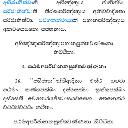
අභිජානිත්වා
ති අභිඤ්ඤාය ජානිත්වා.
පරිජානිත්වා
ති තීරණපරිඤ්ඤාය අනිච්චාදිතො
පරිජානිත්වා.
පජහනත්ථායා
ති පහානපරිඤ්ඤාය
අනවසෙසතො පජහනාය.
අභිඤ්ඤාපරිඤ්ඤාපහානසුත්තවණ්ණනා
නිට්ඨිතා.
4. පඨමඅපරිජානනසුත්තවණ්ණනා
. ‘‘අභිජාන’’න්තිආදිනා එත්ථ භගවා
26
පඨමං කණ්හපක්ඛං දස්සෙත්වා සුක්කපක්ඛං
දස්සෙති වෙනෙය්යජ්ඣාසයවසෙන. තෙනෙත්ථ
වට්ටවිවට්ටං කථිතං.
පඨමඅපරිජානනසුත්තවණ්ණනා නිට්ඨිතා.