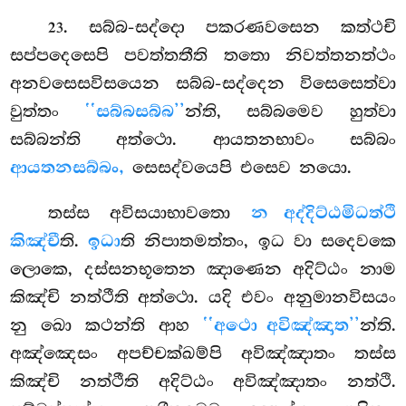
. සබ්බ-සද්දො
පකරණවසෙන කත්ථචි
23
සප්පදෙසෙපි පවත්තතීති තතො නිවත්තනත්ථං
අනවසෙසවිසයෙන සබ්බ-සද්දෙන විසෙසෙත්වා
වුත්තං
‘‘සබ්බසබ්බ’’
න්ති, සබ්බමෙව හුත්වා
සබ්බන්ති අත්ථො. ආයතනභාවං සබ්බං
ආයතනසබ්බං,
සෙසද්වයෙපි එසෙව නයො.
තස්ස
අවිසයාභාවතො
න අද්දිට්ඨමිධත්ථි
කිඤ්චී
ති.
ඉධා
ති නිපාතමත්තං, ඉධ වා සදෙවකෙ
ලොකෙ, දස්සනභූතෙන ඤාණෙන අදිට්ඨං නාම
කිඤ්චි නත්ථීති අත්ථො. යදි එවං අනුමානවිසයං
නු ඛො කථන්ති ආහ
‘‘අථො අවිඤ්ඤාත’’
න්ති.
අඤ්ඤෙසං අපච්චක්ඛම්පි අවිඤ්ඤාතං තස්ස
කිඤ්චි නත්ථීති අදිට්ඨං අවිඤ්ඤාතං නත්ථි.