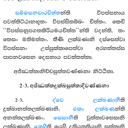
සම්මසනචාරචිත්ත
න්ති විපස්සනාය
පවත්තිට්ඨානභූතං විපස්සිතබ්බං චිත්තං. කෙචි
‘‘විපස්සනුපගතකිරියමයචිත්ත’’න්ති වදන්ති, තං
තෙසං මතිමත්තං. තීණි ලක්ඛණානි දස්සෙත්වා
විපස්සනං උස්සුක්කාපෙත්වා අරහත්තස්ස
පාපනවසෙන දෙසනාය පවත්තත්තා.
අජ්ඣත්තානිච්චසුත්තවණ්ණනා නිට්ඨිතා.
2-3. අජ්ඣත්තදුක්ඛසුත්තාදිවණ්ණනා
.
ද්වෙ
ලක්ඛණානී
ති
2-3
දුක්ඛානත්තලක්ඛණානි.
එකං ලක්ඛණ
න්ති
අනත්තලක්ඛණං.
සෙසානී
ති වුත්තාවසෙසානි
ලක්ඛණානි.
තෙහී
ති යෙහි දුතියතතියානි සුත්තානි