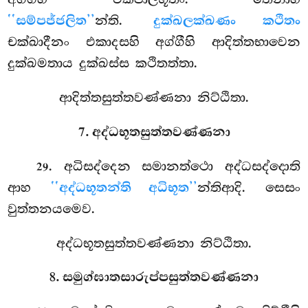
‘‘සම්පජ්ජලිත’’
න්ති.
දුක්ඛලක්ඛණං කථිතං
චක්ඛාදීනං එකාදසහි අග්ගීහි ආදිත්තභාවෙන
දුක්ඛමතාය දුක්ඛස්ස කථිතත්තා.
ආදිත්තසුත්තවණ්ණනා නිට්ඨිතා.
7. අද්ධභූතසුත්තවණ්ණනා
. අධිසද්දෙන
සමානත්ථො අද්ධසද්දොති
29
ආහ
‘‘අද්ධභූතන්ති අධිභූත’’
න්තිආදි. සෙසං
වුත්තනයමෙව.
අද්ධභූතසුත්තවණ්ණනා නිට්ඨිතා.
8. සමුග්ඝාතසාරුප්පසුත්තවණ්ණනා