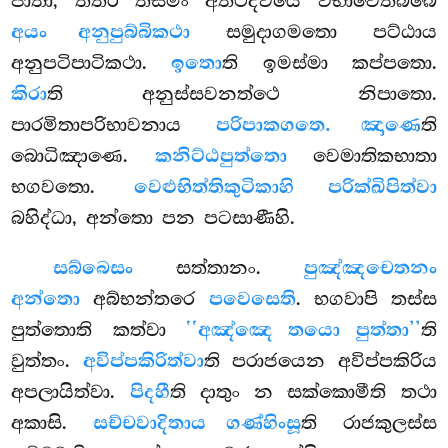
ජාතා, තත්ර තස්මිං අත්ථද්වයෙ විභාවෙතබ්බෙ
අයං අනුපුබ්බිකථා
සමුදාගමතො පට්ඨාය
අනුපටිපාටිකථා.
ඉතො
ති ඉමස්මා කප්පතො.
කිරා
ති අනුස්සවනත්ථෙ නිපාතො.
පාරමිතාපරිභාවනාය
පරිපාකගතෙ. ඤාණෙ
ති
බොධිඤාණෙ.
කනිට්ඨපුත්තො
වෙමාතිකභාතා
භගවතො.
වෙළුභිත්තිකුටිකාහි පරික්ඛිපිත්වා
බහිද්ධා, අන්තො පන පටසාණීහි.
සබ්බෙසං
සත්තානං.
පුඤ්ඤචෙතනං
අන්තො
අබ්භන්තරෙ
පවෙසෙති
. භගවාපි තස්ස
පුත්තොති කත්වා
‘‘අඤ්ඤෙ තයො පුත්තා’’
ති
වුත්තං.
අවිප්පකිරිත්වා
ති පරාජයෙන අවිප්පකිරිය
අපලායිත්වා.
පිදහී
ති දාතුං න සක්කොමීති තථා
අකාසි.
සච්චවාදිතාය ගණ්හිංසූ
ති රාජකුලස්ස