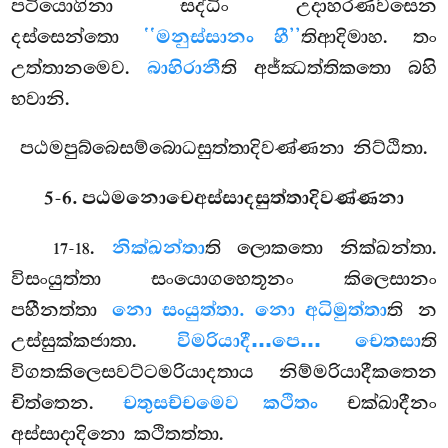
පටියොගිනා සද්ධිං උදාහරණවසෙන
දස්සෙන්තො
‘‘මනුස්සානං හී’’
තිආදිමාහ. තං
උත්තානමෙව.
බාහිරානී
ති අජ්ඣත්තිකතො බහි
භවානි.
පඨමපුබ්බෙසම්බොධසුත්තාදිවණ්ණනා නිට්ඨිතා.
5-6. පඨමනොචෙඅස්සාදසුත්තාදිවණ්ණනා
.
නික්ඛන්තා
ති ලොකතො නික්ඛන්තා.
17-18
විසංයුත්තා සංයොගහෙතූනං කිලෙසානං
පහීනත්තා
නො සංයුත්තා. නො අධිමුත්තා
ති න
උස්සුක්කජාතා.
විමරියාදී…පෙ… චෙතසා
ති
විගතකිලෙසවට්ටමරියාදතාය නිම්මරියාදීකතෙන
චිත්තෙන.
චතුසච්චමෙව කථිතං
චක්ඛාදීනං
අස්සාදාදිනො කථිතත්තා.