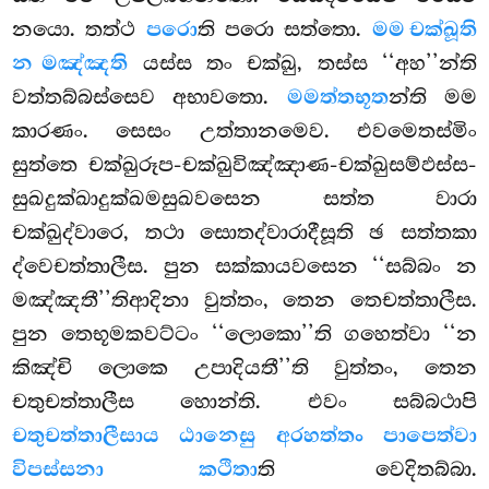
නයො. තත්ථ
පරො
ති පරො සත්තො.
මම චක්ඛූති
න මඤ්ඤති
යස්ස තං චක්ඛු, තස්ස ‘‘අහ’’න්ති
වත්තබ්බස්සෙව අභාවතො.
මමත්තභූත
න්ති මම
කාරණං. සෙසං උත්තානමෙව. එවමෙතස්මිං
සුත්තෙ චක්ඛුරූප-චක්ඛුවිඤ්ඤාණ-චක්ඛුසම්ඵස්ස-
සුඛදුක්ඛාදුක්ඛමසුඛවසෙන සත්ත වාරා
චක්ඛුද්වාරෙ, තථා සොතද්වාරාදීසූති ඡ සත්තකා
ද්වෙචත්තාලීස. පුන සක්කායවසෙන ‘‘සබ්බං න
මඤ්ඤතී’’තිආදිනා වුත්තං, තෙන තෙචත්තාලීස.
පුන තෙභූමකවට්ටං ‘‘ලොකො’’ති ගහෙත්වා ‘‘න
කිඤ්චි ලොකෙ උපාදියතී’’ති
වුත්තං, තෙන
චතුචත්තාලීස හොන්ති. එවං සබ්බථාපි
චතුචත්තාලීසාය ඨානෙසු අරහත්තං පාපෙත්වා
විපස්සනා කථිතා
ති වෙදිතබ්බා.