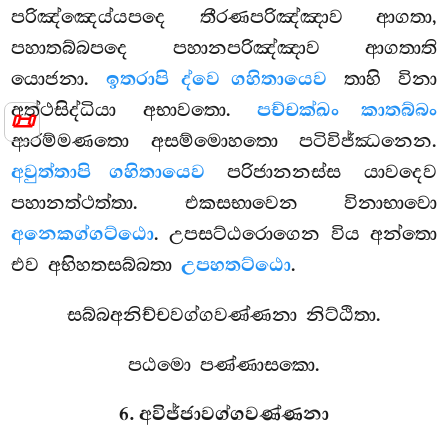
පරිඤ්ඤෙය්යපදෙ තීරණපරිඤ්ඤාව ආගතා,
පහාතබ්බපදෙ පහානපරිඤ්ඤාව ආගතාති
යොජනා.
ඉතරාපි ද්වෙ ගහිතායෙව
තාහි විනා
අත්ථසිද්ධියා අභාවතො.
පච්චක්ඛං කාතබ්බං
📜
ආරම්මණතො අසම්මොහතො පටිවිජ්ඣනෙන.
අවුත්තාපි ගහිතායෙව
පරිජානනස්ස යාවදෙව
පහානත්ථත්තා. එකසභාවෙන විනාභාවො
අනෙකග්ගට්ඨො
. උපසට්ඨරොගෙන විය අන්තො
එව අභිහතසබ්බතා
උපහතට්ඨො
.
සබ්බඅනිච්චවග්ගවණ්ණනා නිට්ඨිතා.
පඨමො පණ්ණාසකො.
6. අවිජ්ජාවග්ගවණ්ණනා