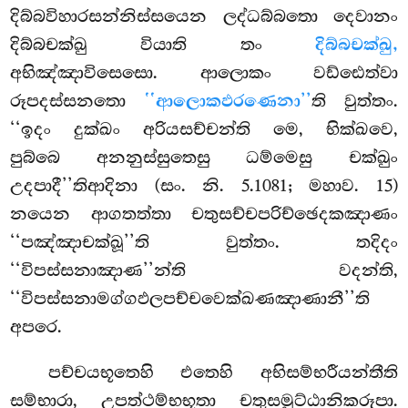
දිබ්බවිහාරසන්නිස්සයෙන ලද්ධබ්බතො දෙවානං
දිබ්බචක්ඛු වියාති තං
දිබ්බචක්ඛු,
අභිඤ්ඤාවිසෙසො. ආලොකං වඩ්ඪෙත්වා
රූපදස්සනතො
‘‘ආලොකඵරණෙනා’’
ති වුත්තං.
‘‘ඉදං දුක්ඛං අරියසච්චන්ති මෙ, භික්ඛවෙ,
පුබ්බෙ අනනුස්සුතෙසු ධම්මෙසු චක්ඛුං
උදපාදී’’තිආදිනා (සං. නි. 5.1081; මහාව. 15)
නයෙන
ආගතත්තා චතුසච්චපරිච්ඡෙදකඤාණං
‘‘පඤ්ඤාචක්ඛූ’’ති වුත්තං. තදිදං
‘‘විපස්සනාඤාණ’’න්ති වදන්ති,
‘‘විපස්සනාමග්ගඵලපච්චවෙක්ඛණඤාණානී’’ති
අපරෙ.
පච්චයභූතෙහි එතෙහි අභිසම්භරීයන්තීති
සම්භාරා, උපත්ථම්භභූතා චතුසමුට්ඨානිකරූපා.