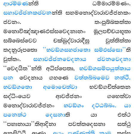
ආරම්මණ
න්ති ධම්මාරම්මණං.
සහාවජ්ජනකජවන
න්ති සහමනොද්වාරාවජ්ජනකං
ජවනං. තංපුබ්බකත්තා
මනොවිඤ්ඤාණඵස්සවෙදනානං මූලපච්චයභූතා
සබ්බෙස්වෙව චක්ඛුද්වාරාදීසු වුත්තිත්තා
තදනුරූපතො
‘‘භවඞ්ගසහජාතො සම්ඵස්සො’’
ති
වුත්තං.
සහාවජ්ජනවෙදනාය ජවනවෙදනා
‘‘වෙදයිත’’න්ති අධිප්පෙතා,
භවඞ්ගසම්පයුත්තාය
පන
වෙදනාය ගහණෙ
වත්තබ්බමෙව නත්ථි.
භවඞ්ගතො අමොචෙත්වා
භවඞ්ගචිත්තෙන
සද්ධිංයෙව ආවජ්ජනං ගහෙත්වා
මනොද්වාරාවජ්ජනං
භවඞ්ගං දට්ඨබ්බං. යා
පනෙත්ථ දෙසනා
ති යා එත්ථ
‘‘පහානායා’’තිආදිනා පවත්තදෙසනා සත්ථු
අනසිට්ඨි ආණා.
අයං පණ්ණත්ති නාම
තස්ස