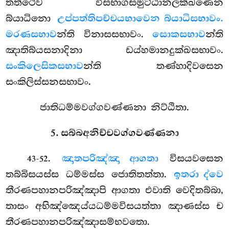
තත්ථෙව විසභාගසමුට්ඨානලක්ඛණෙන
බ්යාධිනො
උප්පත්තිපච්චයභාවෙන බ්යාධිසභාවං.
මරණසභාව
න්ති විනාසසභාවං.
සොකසභාව
න්ති
ඤාතිබ්යසනාදිනා ඩය්හමානදුක්ඛසභාවං.
සංකිලෙසිකසභාව
න්ති තණ්හාදිවසෙන
සංකිලිස්සනසභාවං.
ජාතිධම්මවග්ගවණ්ණනා නිට්ඨිතා.
5. සබ්බඅනිච්චවග්ගවණ්ණනා
.
ඤාතපරිඤ්ඤා ආගතා
විසයවසෙන
43-52
තබ්බිසයස්ස ධම්මස්ස ජොතිතත්තා.
ඉතරා ද්වෙ
තීරණපහානපරිඤ්ඤාපි ආගතා එවාති වෙදිතබ්බා,
තාසං අභිඤ්ඤෙය්යධම්මවිසයත්තා ඤාණස්ස ච
තීරණපහානපරිඤ්ඤාසම්භවතො.