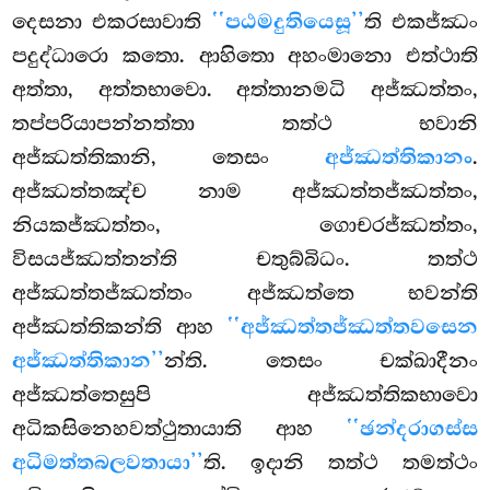
දෙසනා එකරසාවාති
‘‘පඨමදුතියෙසූ’’
ති එකජ්ඣං
පදුද්ධාරො කතො. ආහිතො අහංමානො එත්ථාති
අත්තා, අත්තභාවො. අත්තානමධි අජ්ඣත්තං,
තප්පරියාපන්නත්තා තත්ථ භවානි
අජ්ඣත්තිකානි, තෙසං
අජ්ඣත්තිකානං
.
අජ්ඣත්තඤ්ච
නාම අජ්ඣත්තජ්ඣත්තං
,
නියකජ්ඣත්තං, ගොචරජ්ඣත්තං,
විසයජ්ඣත්තන්ති චතුබ්බිධං. තත්ථ
අජ්ඣත්තජ්ඣත්තං අජ්ඣත්තෙ භවන්ති
අජ්ඣත්තිකන්ති ආහ
‘‘අජ්ඣත්තජ්ඣත්තවසෙන
අජ්ඣත්තිකාන’’
න්ති. තෙසං චක්ඛාදීනං
අජ්ඣත්තෙසුපි අජ්ඣත්තිකභාවො
අධිකසිනෙහවත්ථුතායාති ආහ
‘‘ඡන්දරාගස්ස
අධිමත්තබලවතායා’’
ති. ඉදානි තත්ථ තමත්ථං