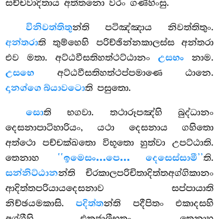
සච්චවාදිතාය අත්තනො වරං ගණ්හිංසු.
විනිවත්තිතු
න්ති පටිඤ්ඤාය නිවත්තිතුං.
අන්තරා
ති තුම්හෙහි පරිච්ඡින්නකාලස්ස අන්තරා
එව මතා. අට්ඨවීසතිහත්ථට්ඨානං
උසභං
නාම.
උසභෙ
අට්ඨවීසතිහත්ථප්පමාණෙ ඨානෙ.
දානග්ගෙ බ්යාවටො
ති පසුතො.
සො
ති
භගවා. තථාරූපඤ්හි බුද්ධානං
දෙසනාපාටිහාරියං, යථා දෙසනාය ගහිතො
අත්ථො පච්චක්ඛතො විභූතො හුත්වා උපට්ඨාති.
තෙනාහ
‘‘ඉමෙසං…පෙ… දෙසෙස්සාමී’’
ති.
සන්නිට්ඨාන
න්ති චිරකාලපරිචිතාදිත්තඅග්ගිකානං
ආදිත්තපරියායදෙසනාව සප්පායාති
නිච්ඡයමකාසි.
පදිත්ත
න්ති පදීපිතං එකාදසහි
අග්ගීහි එකජාලීභූතං. තෙනාහ