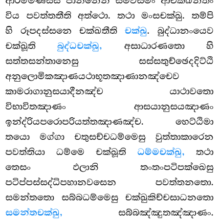
ආරම්මණස්ස ජානනෙන සමවිසමං ආචික්ඛන්තං
විය පවත්තතීති අත්ථො. තථා මංසචක්ඛු. තම්පි
හි රූපදස්සනෙ චක්ඛතීති
චක්ඛු
. බුද්ධානංයෙව
චක්ඛූති
බුද්ධචක්ඛු,
අසාධාරණතො හි
සත්තසන්තානෙසු සස්සතුච්ඡෙදදිට්ඨි
අනුලොමිකඤාණයථාභූතඤාණානඤ්චෙව
කාමරාගානුසයාදීනඤ්ච යාථාවතො
විභාවිතඤාණං ආසයානුසයඤාණං
ඉන්ද්රියපරොපරියත්තඤාණඤ්ච. හෙට්ඨිමා
තයො මග්ගා චතුසච්චධම්මෙසු වුත්තාකාරෙන
පවත්තියා ධම්මෙ චක්ඛූති
ධම්මචක්ඛු,
තථා
තෙසං ඵලානි තංතංපටිපක්ඛෙසු
පටිප්පස්සද්ධිපහානවසෙන
පවත්තනතො.
සමන්තතො සබ්බධම්මෙසු චක්ඛුකිච්චසාධනතො
සමන්තචක්ඛු,
සබ්බඤ්ඤුතඤ්ඤාණං.