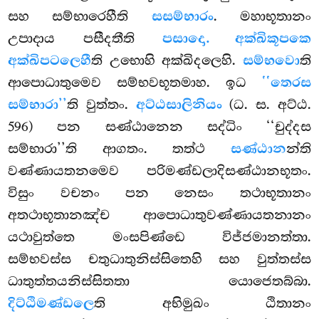
සහ සම්භාරෙහීති
සසම්භාරං
. මහාභූතානං
උපාදාය පසීදතීති
පසාදො. අක්ඛිකූපකෙ
අක්ඛිපටලෙහී
ති උභොහි අක්ඛිදලෙහි.
සම්භවො
ති
ආපොධාතුමෙව සම්භවභූතමාහ. ඉධ
‘‘තෙරස
සම්භාරා’’
ති වුත්තං.
අට්ඨසාලිනියං
(ධ. ස. අට්ඨ.
596) පන සණ්ඨානෙන සද්ධිං ‘‘චුද්දස
සම්භාරා’’ති ආගතං. තත්ථ
සණ්ඨාන
න්ති
වණ්ණායතනමෙව පරිමණ්ඩලාදිසණ්ඨානභූතං.
විසුං වචනං පන නෙසං තථාභූතානං
අතථාභූතානඤ්ච ආපොධාතුවණ්ණායතනානං
යථාවුත්තෙ මංසපිණ්ඩෙ විජ්ජමානත්තා.
සම්භවස්ස චතුධාතුනිස්සිතෙහි සහ වුත්තස්ස
ධාතුත්තයනිස්සිතතා යොජෙතබ්බා.
දිට්ඨිමණ්ඩලෙ
ති අභිමුඛං ඨිතානං