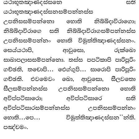
යථාභූතඤාණදස්සනෙ
සති
යථාභූතඤාණදස්සනසම්පන්නස්ස
උපනිසසම්පන්නො හොති නිබ්බිදාවිරාගො;
නිබ්බිදාවිරාගෙ සති නිබ්බිදාවිරාගසම්පන්නස්ස
උපනිසසම්පන්නං හොති විමුත්තිඤාණදස්සනං.
සෙය්යථාපි, ආවුසො, රුක්ඛො
සාඛාපලාසසම්පන්නො
. තස්ස පපටිකාපි පාරිපූරිං
ගච්ඡති, තචොපි… ඵෙග්ගුපි… සාරොපි පාරිපූරිං
ගච්ඡති. එවමෙවං ඛො, ආවුසො, සීලවතො
සීලසම්පන්නස්ස උපනිසසම්පන්නො හොති
අවිප්පටිසාරො; අවිප්පටිසාරෙ සති
අවිප්පටිසාරසම්පන්නස්ස උපනිසසම්පන්නං
හොති…පෙ… විමුත්තිඤාණදස්සන’’න්ති.
පඤ්චමං.