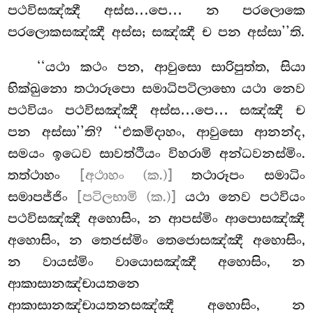
පථවිසඤ්ඤී අස්ස…පෙ… න පරලොකෙ
පරලොකසඤ්ඤී අස්ස; සඤ්ඤී
ච පන අස්සා’’ති.
‘‘යථා කථං පන, ආවුසො සාරිපුත්ත, සියා
භික්ඛුනො තථාරූපො සමාධිපටිලාභො යථා නෙව
පථවියං පථවිසඤ්ඤී අස්ස…පෙ… සඤ්ඤී ච
පන අස්සා’’ති? ‘‘එකමිදාහං, ආවුසො ආනන්ද,
සමයං ඉධෙව සාවත්ථියං විහරාමි අන්ධවනස්මිං.
තත්ථාහං
[අථාහං (ක.)]
තථාරූපං සමාධිං
සමාපජ්ජිං
[පටිලභාමි (ක.)]
යථා නෙව පථවියං
පථවිසඤ්ඤී අහොසිං, න ආපස්මිං ආපොසඤ්ඤී
අහොසිං, න තෙජස්මිං තෙජොසඤ්ඤී අහොසිං,
න වායස්මිං වායොසඤ්ඤී අහොසිං, න
ආකාසානඤ්චායතනෙ
ආකාසානඤ්චායතනසඤ්ඤී අහොසිං, න