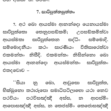
7. සාරිපුත්තසුත්තං
. අථ ඛො ආයස්මා ආනන්දො යෙනායස්මා
7
සාරිපුත්තො තෙනුපසඞ්කමි; උපසඞ්කමිත්වා
ආයස්මතා
සාරිපුත්තෙන සද්ධිං සම්මොදි.
සම්මොදනීයං කථං සාරණීයං වීතිසාරෙත්වා
එකමන්තං නිසීදි. එකමන්තං නිසින්නො ඛො
ආයස්මා ආනන්දො ආයස්මන්තං සාරිපුත්තං
එතදවොච –
‘‘සියා නු ඛො, ආවුසො සාරිපුත්ත,
භික්ඛුනො තථාරූපො සමාධිපටිලාභො යථා නෙව
පථවියං පථවිසඤ්ඤී අස්ස, න ආපස්මිං
ආපොසඤ්ඤී අස්ස, න තෙජස්මිං තෙජොසඤ්ඤී