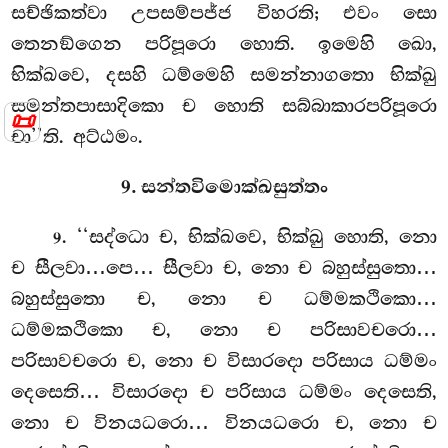
සච්ඡිකත්වා උපසම්පජ්ජ විහරති; එවං සො
තෙනඞ්ගෙන පරිපූරො හොති. ඉමෙහි ඛො,
භික්ඛවෙ, දසහි ධම්මෙහි සමන්නාගතො භික්ඛු
සමන්තපාසාදිකො ච හොති සබ්බාකාරපරිපූරො
📜
චා’’ති. අට්ඨමං.
9. සන්තවිමොක්ඛසුත්තං
. ‘‘සද්ධො ච, භික්ඛවෙ, භික්ඛු හොති, නො
9
ච සීලවා…පෙ… සීලවා ච, නො ච බහුස්සුතො…
බහුස්සුතො ච, නො ච ධම්මකථිකො…
ධම්මකථිකො ච, නො
ච පරිසාවචරො…
පරිසාවචරො ච, නො ච විසාරදො පරිසාය ධම්මං
දෙසෙති… විසාරදො ච පරිසාය ධම්මං දෙසෙති,
නො ච විනයධරො… විනයධරො ච, නො ච