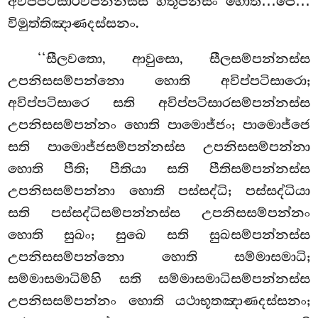
අවිප්පටිසාරවිපන්නස්ස හතූපනිසං හොති…පෙ…
විමුත්තිඤාණදස්සනං.
‘‘සීලවතො, ආවුසො, සීලසම්පන්නස්ස
උපනිසසම්පන්නො හොති අවිප්පටිසාරො;
අවිප්පටිසාරෙ සති අවිප්පටිසාරසම්පන්නස්ස
උපනිසසම්පන්නං හොති පාමොජ්ජං; පාමොජ්ජෙ
සති පාමොජ්ජසම්පන්නස්ස උපනිසසම්පන්නා
හොති පීති; පීතියා සති පීතිසම්පන්නස්ස
උපනිසසම්පන්නා හොති පස්සද්ධි; පස්සද්ධියා
සති පස්සද්ධිසම්පන්නස්ස උපනිසසම්පන්නං
හොති සුඛං; සුඛෙ සති සුඛසම්පන්නස්ස
උපනිසසම්පන්නො හොති සම්මාසමාධි
;
සම්මාසමාධිම්හි සති සම්මාසමාධිසම්පන්නස්ස
උපනිසසම්පන්නං හොති යථාභූතඤාණදස්සනං
;