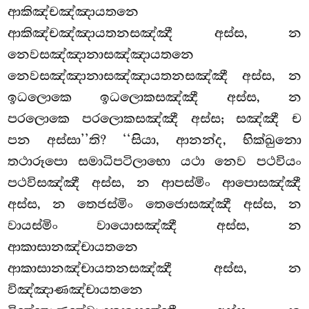
ආකිඤ්චඤ්ඤායතනෙ
ආකිඤ්චඤ්ඤායතනසඤ්ඤී අස්ස, න
නෙවසඤ්ඤානාසඤ්ඤායතනෙ
නෙවසඤ්ඤානාසඤ්ඤායතනසඤ්ඤී අස්ස, න
ඉධලොකෙ ඉධලොකසඤ්ඤී අස්ස, න
පරලොකෙ පරලොකසඤ්ඤී අස්ස
; සඤ්ඤී ච
පන අස්සා’’ති? ‘‘සියා, ආනන්ද, භික්ඛුනො
තථාරූපො සමාධිපටිලාභො
යථා නෙව පථවියං
පථවිසඤ්ඤී අස්ස, න ආපස්මිං ආපොසඤ්ඤී
අස්ස, න තෙජස්මිං තෙජොසඤ්ඤී අස්ස, න
වායස්මිං වායොසඤ්ඤී අස්ස, න
ආකාසානඤ්චායතනෙ
ආකාසානඤ්චායතනසඤ්ඤී අස්ස, න
විඤ්ඤාණඤ්චායතනෙ