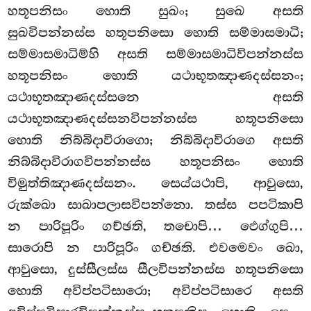
හතූපනිසං හොති සුඛං; සුඛෙ අසති
සුඛවිපන්නස්ස හතූපනිසො හොති සම්මාසමාධි;
සම්මාසමාධිම්හි අසති සම්මාසමාධිවිපන්නස්ස
හතූපනිසං හොති යථාභූතඤාණදස්සනං;
යථාභූතඤාණදස්සනෙ අසති
යථාභූතඤාණදස්සනවිපන්නස්ස හතූපනිසො
හොති නිබ්බිදාවිරාගො; නිබ්බිදාවිරාගෙ අසති
නිබ්බිදාවිරාගවිපන්නස්ස හතූපනිසං හොති
විමුත්තිඤාණදස්සනං. සෙය්යථාපි, ආවුසො,
රුක්ඛො සාඛාපලාසවිපන්නො. තස්ස පපටිකාපි
න පාරිපූරිං ගච්ඡති, තචොපි… ඵෙග්ගුපි…
සාරොපි න පාරිපූරිං ගච්ඡති. එවමෙවං ඛො,
ආවුසො, දුස්සීලස්ස සීලවිපන්නස්ස හතූපනිසො
හොති අවිප්පටිසාරො; අවිප්පටිසාරෙ අසති