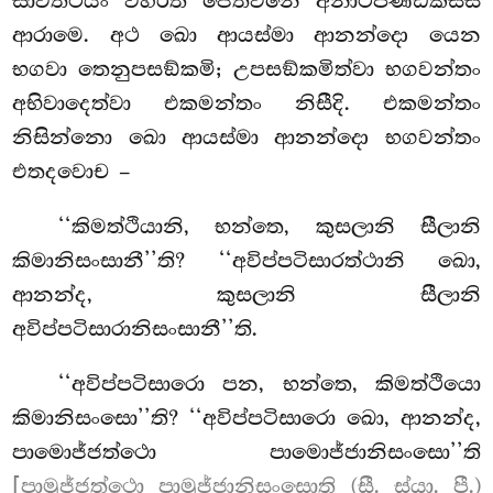
සාවත්ථියං විහරති ජෙතවනෙ අනාථපිණ්ඩිකස්ස
ආරාමෙ. අථ ඛො ආයස්මා ආනන්දො යෙන
භගවා තෙනුපසඞ්කමි; උපසඞ්කමිත්වා භගවන්තං
අභිවාදෙත්වා එකමන්තං නිසීදි. එකමන්තං
නිසින්නො ඛො ආයස්මා ආනන්දො භගවන්තං
එතදවොච –
‘‘කිමත්ථියානි
, භන්තෙ, කුසලානි සීලානි
කිමානිසංසානී’’ති? ‘‘අවිප්පටිසාරත්ථානි ඛො,
ආනන්ද, කුසලානි සීලානි
අවිප්පටිසාරානිසංසානී’’ති.
‘‘අවිප්පටිසාරො පන, භන්තෙ, කිමත්ථියො
කිමානිසංසො’’ති? ‘‘අවිප්පටිසාරො ඛො, ආනන්ද,
පාමොජ්ජත්ථො පාමොජ්ජානිසංසො’’ති
[පාමුජ්ජත්ථො පාමුජ්ජානිසංසොති (සී. ස්යා. පී.)