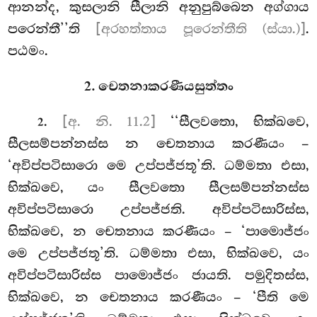
ආනන්ද, කුසලානි සීලානි අනුපුබ්බෙන අග්ගාය
පරෙන්තී’’ති
[අරහත්තාය පූරෙන්තීති (ස්යා.)]
.
පඨමං.
2. චෙතනාකරණීයසුත්තං
.
[අ. නි. 11.2]
‘‘සීලවතො, භික්ඛවෙ,
2
සීලසම්පන්නස්ස න චෙතනාය කරණීයං –
‘අවිප්පටිසාරො මෙ උප්පජ්ජතූ’ති. ධම්මතා එසා,
භික්ඛවෙ, යං සීලවතො සීලසම්පන්නස්ස
අවිප්පටිසාරො උප්පජ්ජති. අවිප්පටිසාරිස්ස,
භික්ඛවෙ, න චෙතනාය කරණීයං – ‘පාමොජ්ජං
මෙ උප්පජ්ජතූ’ති. ධම්මතා එසා, භික්ඛවෙ, යං
අවිප්පටිසාරිස්ස පාමොජ්ජං ජායති. පමුදිතස්ස,
භික්ඛවෙ, න චෙතනාය
කරණීයං – ‘පීති මෙ