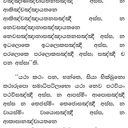
විඤ්ඤාණඤ්චායතනසඤ්ඤී අස්ස, න
ආකිඤ්චඤ්ඤායතනෙ
ආකිඤ්චඤ්ඤායතනසඤ්ඤී අස්ස, න
නෙවසඤ්ඤානාසඤ්ඤායතනෙ
නෙවසඤ්ඤානාසඤ්ඤායතනසඤ්ඤී අස්ස, න
ඉධලොකෙ ඉධලොකසඤ්ඤී අස්ස, න
පරලොකෙ පරලොකසඤ්ඤී අස්ස; සඤ්ඤී ච
පන අස්සා’’ති.
‘‘යථා කථං පන, භන්තෙ, සියා භික්ඛුනො
තථාරූපො සමාධිපටිලාභො යථා නෙව පථවියං
පථවිසඤ්ඤී අස්ස, න ආපස්මිං ආපොසඤ්ඤී
අස්ස න තෙජස්මිං තෙජොසඤ්ඤී අස්ස
, න
වායස්මිං වායොසඤ්ඤී අස්ස, න
ආකාසානඤ්චායතනෙ