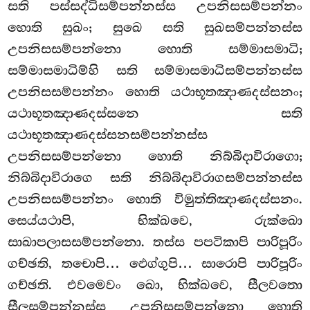
සති පස්සද්ධිසම්පන්නස්ස
උපනිසසම්පන්නං
හොති සුඛං; සුඛෙ සති සුඛසම්පන්නස්ස
උපනිසසම්පන්නො හොති සම්මාසමාධි
;
සම්මාසමාධිම්හි සති සම්මාසමාධිසම්පන්නස්ස
උපනිසසම්පන්නං හොති යථාභූතඤාණදස්සනං;
යථාභූතඤාණදස්සනෙ සති
යථාභූතඤාණදස්සනසම්පන්නස්ස
උපනිසසම්පන්නො හොති නිබ්බිදාවිරාගො;
නිබ්බිදාවිරාගෙ සති නිබ්බිදාවිරාගසම්පන්නස්ස
උපනිසසම්පන්නං හොති විමුත්තිඤාණදස්සනං.
සෙය්යථාපි, භික්ඛවෙ, රුක්ඛො
සාඛාපලාසසම්පන්නො. තස්ස පපටිකාපි පාරිපූරිං
ගච්ඡති, තචොපි… ඵෙග්ගුපි… සාරොපි පාරිපූරිං
ගච්ඡති. එවමෙවං ඛො, භික්ඛවෙ, සීලවතො
සීලසම්පන්නස්ස උපනිසසම්පන්නො හොති