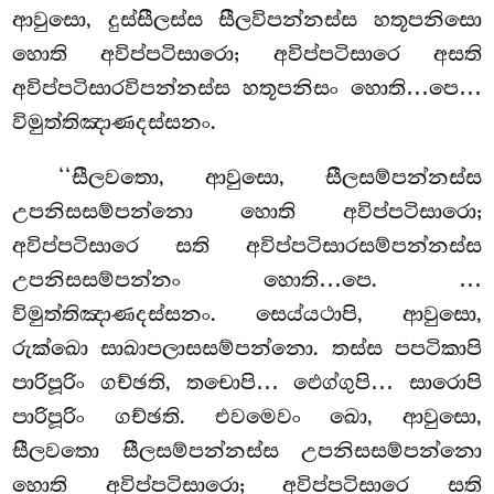
ආවුසො, දුස්සීලස්ස සීලවිපන්නස්ස හතූපනිසො
හොති අවිප්පටිසාරො; අවිප්පටිසාරෙ අසති
අවිප්පටිසාරවිපන්නස්ස හතූපනිසං හොති…පෙ…
විමුත්තිඤාණදස්සනං.
‘‘සීලවතො
, ආවුසො, සීලසම්පන්නස්ස
උපනිසසම්පන්නො හොති අවිප්පටිසාරො;
අවිප්පටිසාරෙ සති අවිප්පටිසාරසම්පන්නස්ස
උපනිසසම්පන්නං හොති…පෙ.
…
විමුත්තිඤාණදස්සනං. සෙය්යථාපි, ආවුසො,
රුක්ඛො සාඛාපලාසසම්පන්නො. තස්ස පපටිකාපි
පාරිපූරිං ගච්ඡති, තචොපි… ඵෙග්ගුපි… සාරොපි
පාරිපූරිං ගච්ඡති. එවමෙවං ඛො, ආවුසො,
සීලවතො සීලසම්පන්නස්ස උපනිසසම්පන්නො
හොති අවිප්පටිසාරො; අවිප්පටිසාරෙ සති