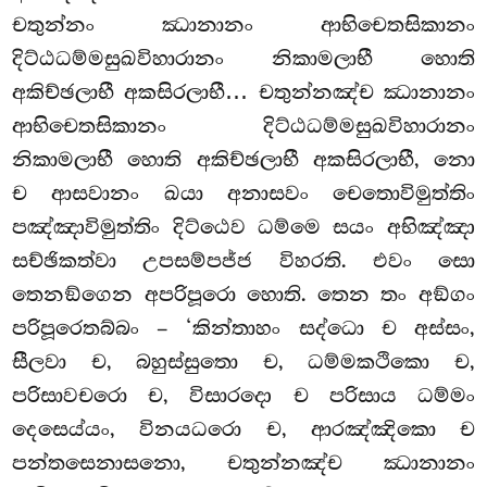
චතුන්නං ඣානානං ආභිචෙතසිකානං
දිට්ඨධම්මසුඛවිහාරානං නිකාමලාභී හොති
අකිච්ඡලාභී අකසිරලාභී… චතුන්නඤ්ච ඣානානං
ආභිචෙතසිකානං දිට්ඨධම්මසුඛවිහාරානං
නිකාමලාභී හොති අකිච්ඡලාභී අකසිරලාභී, නො
ච ආසවානං ඛයා අනාසවං චෙතොවිමුත්තිං
පඤ්ඤාවිමුත්තිං දිට්ඨෙව ධම්මෙ සයං අභිඤ්ඤා
සච්ඡිකත්වා උපසම්පජ්ජ විහරති. එවං සො
තෙනඞ්ගෙන අපරිපූරො හොති. තෙන තං අඞ්ගං
පරිපූරෙතබ්බං – ‘කින්තාහං සද්ධො ච අස්සං,
සීලවා ච, බහුස්සුතො ච, ධම්මකථිකො ච,
පරිසාවචරො ච, විසාරදො ච පරිසාය ධම්මං
දෙසෙය්යං, විනයධරො ච, ආරඤ්ඤිකො ච
පන්තසෙනාසනො, චතුන්නඤ්ච ඣානානං