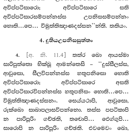
අවිප්පටිසාරො; අවිප්පටිසාරෙ සති
අවිප්පටිසාරසම්පන්නස්ස උපනිසසම්පන්නං
හොති…පෙ… විමුත්තිඤාණදස්සන’’න්ති. තතියං.
4. දුතියඋපනිසසුත්තං
.
[අ. නි. 11.4]
තත්ර ඛො ආයස්මා
4
සාරිපුත්තො භික්ඛූ ආමන්තෙසි – ‘‘දුස්සීලස්ස,
ආවුසො, සීලවිපන්නස්ස හතූපනිසො හොති
අවිප්පටිසාරො; අවිප්පටිසාරෙ අසති
අවිප්පටිසාරවිපන්නස්ස හතූපනිසං හොති…පෙ…
විමුත්තිඤාණදස්සනං. සෙය්යථාපි, ආවුසො,
රුක්ඛො සාඛාපලාසවිපන්නො. තස්ස පපටිකාපි
න පාරිපූරිං ගච්ඡති, තචොපි… ඵෙග්ගුපි…
සාරොපි න පාරිපූරිං ගච්ඡති. එවමෙවං ඛො,