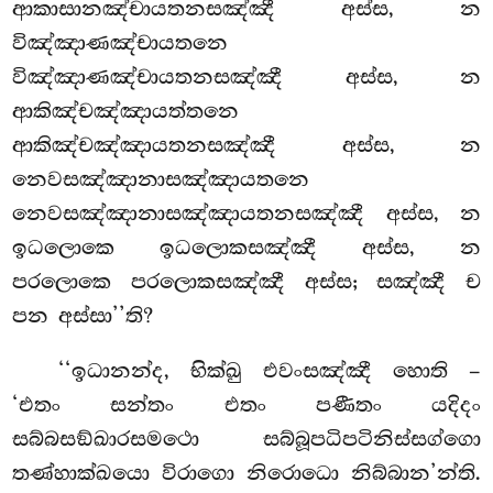
ආකාසානඤ්චායතනසඤ්ඤී අස්ස, න
විඤ්ඤාණඤ්චායතනෙ
විඤ්ඤාණඤ්චායතනසඤ්ඤී අස්ස, න
ආකිඤ්චඤ්ඤායත්තනෙ
ආකිඤ්චඤ්ඤායතනසඤ්ඤී අස්ස, න
නෙවසඤ්ඤානාසඤ්ඤායතනෙ
නෙවසඤ්ඤානාසඤ්ඤායතනසඤ්ඤී අස්ස, න
ඉධලොකෙ ඉධලොකසඤ්ඤී අස්ස, න
පරලොකෙ පරලොකසඤ්ඤී අස්ස; සඤ්ඤී ච
පන අස්සා’’ති?
‘‘ඉධානන්ද, භික්ඛු එවංසඤ්ඤී හොති –
‘එතං සන්තං එතං පණීතං යදිදං
සබ්බසඞ්ඛාරසමථො සබ්බූපධිපටිනිස්සග්ගො
තණ්හාක්ඛයො විරාගො නිරොධො නිබ්බාන’න්ති.