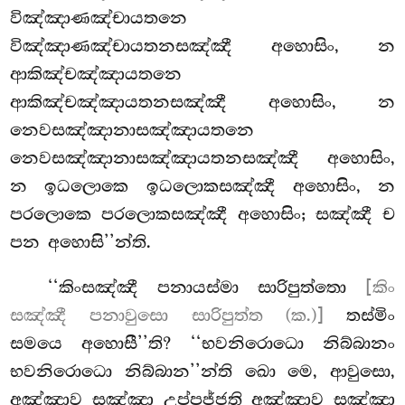
විඤ්ඤාණඤ්චායතනෙ
විඤ්ඤාණඤ්චායතනසඤ්ඤී අහොසිං, න
ආකිඤ්චඤ්ඤායතනෙ
ආකිඤ්චඤ්ඤායතනසඤ්ඤී අහොසිං, න
නෙවසඤ්ඤානාසඤ්ඤායතනෙ
නෙවසඤ්ඤානාසඤ්ඤායතනසඤ්ඤී අහොසිං,
න ඉධලොකෙ ඉධලොකසඤ්ඤී අහොසිං, න
පරලොකෙ පරලොකසඤ්ඤී අහොසිං; සඤ්ඤී ච
පන අහොසි’’න්ති.
‘‘කිංසඤ්ඤී පනායස්මා සාරිපුත්තො
[කිං
සඤ්ඤී පනාවුසො සාරිපුත්ත (ක.)]
තස්මිං
සමයෙ අහොසී’’ති? ‘‘භවනිරොධො නිබ්බානං
භවනිරොධො නිබ්බාන’’න්ති ඛො මෙ, ආවුසො,
අඤ්ඤාව සඤ්ඤා උප්පජ්ජති අඤ්ඤාව සඤ්ඤා