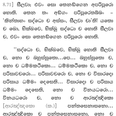
8.71]
සීලවා; එවං සො තෙනඞ්ගෙන
අපරිපූරො
හොති. තෙන තං අඞ්ගං පරිපූරෙතබ්බං –
‘කින්තාහං සද්ධො ච අස්සං, සීලවා චා’ති! යතො
ච ඛො, භික්ඛවෙ, භික්ඛු සද්ධො ච හොති සීලවා
ච, එවං සො තෙනඞ්ගෙන පරිපූරො හොති.
‘‘සද්ධො
ච, භික්ඛවෙ, භික්ඛු හොති සීලවා
ච, නො ච බහුස්සුතො…පෙ… බහුස්සුතො ච,
නො ච ධම්මකථිකො… ධම්මකථිකො ච, නො ච
පරිසාවචරො… පරිසාවචරො ච, නො ච විසාරදො
පරිසාය ධම්මං දෙසෙති… විසාරදො ච පරිසාය
ධම්මං දෙසෙති, නො ච විනයධරො…
විනයධරො ච, නො ච ආරඤ්ඤිකො
[ආරඤ්ඤකො (ක.)]
පන්තසෙනාසනො…
ආරඤ්ඤිකො ච පන්තසෙනාසනො, නො ච