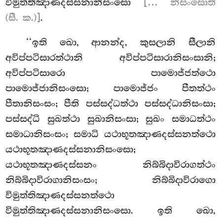
විමුත්තිඤාණදස්සනානිසංසො
[… නිසංසොති
(සී. ක.)]
.
‘‘ඉති ඛො, ආනන්ද, කුසලානි සීලානි
අවිප්පටිසාරත්ථානි අවිප්පටිසාරානිසංසානි;
අවිප්පටිසාරො
පාමොජ්ජත්ථො
පාමොජ්ජානිසංසො; පාමොජ්ජං පීතත්ථං
පීතානිසංසං; පීති පස්සද්ධත්ථා පස්සද්ධානිසංසා;
පස්සද්ධි සුඛත්ථා සුඛානිසංසා; සුඛං සමාධත්ථං
සමාධානිසංසං; සමාධි යථාභූතඤාණදස්සනත්ථො
යථාභූතඤාණදස්සනානිසංසො;
යථාභූතඤාණදස්සනං නිබ්බිදාවිරාගත්ථං
නිබ්බිදාවිරාගානිසංසං; නිබ්බිදාවිරාගො
විමුත්තිඤාණදස්සනත්ථො
විමුත්තිඤාණදස්සනානිසංසො. ඉති ඛො,