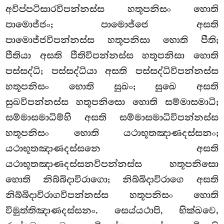
අවිප්පටිසාරවිපන්නස්ස හතූපනිසං හොති
පාමොජ්ජං; පාමොජ්ජෙ අසති
පාමොජ්ජවිපන්නස්ස හතූපනිසා හොති පීති;
පීතියා අසති පීතිවිපන්නස්ස හතූපනිසා හොති
පස්සද්ධි; පස්සද්ධියා අසති පස්සද්ධිවිපන්නස්ස
හතූපනිසං හොති සුඛං; සුඛෙ අසති
සුඛවිපන්නස්ස හතූපනිසො හොති සම්මාසමාධි;
සම්මාසමාධිම්හි අසති සම්මාසමාධිවිපන්නස්ස
හතූපනිසං හොති යථාභූතඤාණදස්සනං;
යථාභූතඤාණදස්සනෙ අසති
යථාභූතඤාණදස්සනවිපන්නස්ස හතූපනිසො
හොති නිබ්බිදාවිරාගො
; නිබ්බිදාවිරාගෙ අසති
නිබ්බිදාවිරාගවිපන්නස්ස හතූපනිසං හොති
විමුත්තිඤාණදස්සනං. සෙය්යථාපි, භික්ඛවෙ,