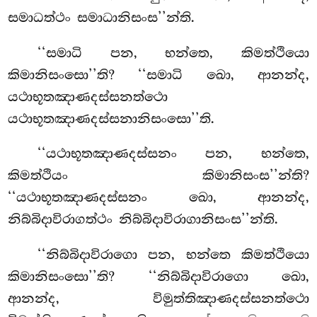
සමාධත්ථං සමාධානිසංස’’න්ති
.
‘‘සමාධි පන, භන්තෙ, කිමත්ථියො
කිමානිසංසො’’ති? ‘‘සමාධි ඛො, ආනන්ද,
යථාභූතඤාණදස්සනත්ථො
යථාභූතඤාණදස්සනානිසංසො’’ති.
‘‘යථාභූතඤාණදස්සනං පන, භන්තෙ,
කිමත්ථියං කිමානිසංස’’න්ති?
‘‘යථාභූතඤාණදස්සනං ඛො, ආනන්ද,
නිබ්බිදාවිරාගත්ථං නිබ්බිදාවිරාගානිසංස’’න්ති.
‘‘නිබ්බිදාවිරාගො පන, භන්තෙ කිමත්ථියො
කිමානිසංසො’’ති? ‘‘නිබ්බිදාවිරාගො ඛො,
ආනන්ද, විමුත්තිඤාණදස්සනත්ථො