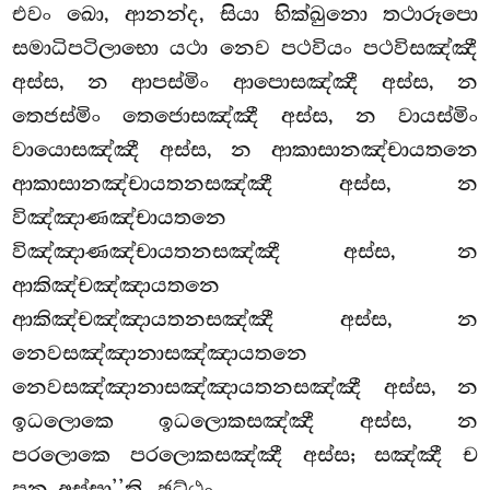
එවං ඛො, ආනන්ද, සියා භික්ඛුනො තථාරූපො
සමාධිපටිලාභො යථා නෙව පථවියං පථවිසඤ්ඤී
අස්ස, න ආපස්මිං ආපොසඤ්ඤී අස්ස, න
තෙජස්මිං තෙජොසඤ්ඤී අස්ස, න වායස්මිං
වායොසඤ්ඤී අස්ස, න ආකාසානඤ්චායතනෙ
ආකාසානඤ්චායතනසඤ්ඤී අස්ස, න
විඤ්ඤාණඤ්චායතනෙ
විඤ්ඤාණඤ්චායතනසඤ්ඤී අස්ස, න
ආකිඤ්චඤ්ඤායතනෙ
ආකිඤ්චඤ්ඤායතනසඤ්ඤී අස්ස, න
නෙවසඤ්ඤානාසඤ්ඤායතනෙ
නෙවසඤ්ඤානාසඤ්ඤායතනසඤ්ඤී අස්ස, න
ඉධලොකෙ ඉධලොකසඤ්ඤී අස්ස, න
පරලොකෙ පරලොකසඤ්ඤී අස්ස; සඤ්ඤී ච
පන අස්සා’’ති. ඡට්ඨං.