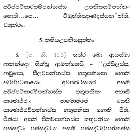
අවිප්පටිසාරසම්පන්නස්ස උපනිසසම්පන්නං
හොති…පෙ… විමුත්තිඤාණදස්සන’’න්ති.
චතුත්ථං.
5. තතියඋපනිසසුත්තං
.
[අ. නි. 11.5]
තත්ර
ඛො ආයස්මා
5
ආනන්දො භික්ඛූ ආමන්තෙසි – ‘‘දුස්සීලස්ස,
ආවුසො, සීලවිපන්නස්ස හතූපනිසො හොති
අවිප්පටිසාරො; අවිප්පටිසාරෙ අසති
අවිප්පටිසාරවිපන්නස්ස හතූපනිසං හොති
පාමොජ්ජං; පාමොජ්ජෙ අසති
පාමොජ්ජවිපන්නස්ස හතූපනිසා හොති පීති;
පීතියා අසති පීතිවිපන්නස්ස හතූපනිසා හොති
පස්සද්ධි; පස්සද්ධියා අසති පස්සද්ධිවිපන්නස්ස