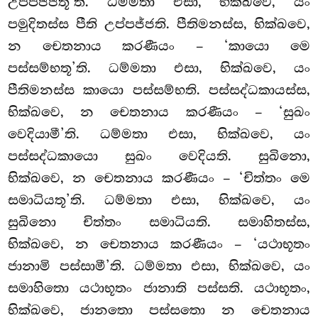
උප්පජ්ජතූ’ති. ධම්මතා එසා, භික්ඛවෙ, යං
පමුදිතස්ස පීති
උප්පජ්ජති. පීතිමනස්ස, භික්ඛවෙ,
න චෙතනාය කරණීයං – ‘කායො මෙ
පස්සම්භතූ’ති. ධම්මතා එසා, භික්ඛවෙ, යං
පීතිමනස්ස
කායො පස්සම්භති. පස්සද්ධකායස්ස,
භික්ඛවෙ, න චෙතනාය කරණීයං – ‘සුඛං
වෙදියාමී’ති. ධම්මතා එසා, භික්ඛවෙ, යං
පස්සද්ධකායො සුඛං වෙදියති. සුඛිනො,
භික්ඛවෙ, න චෙතනාය කරණීයං – ‘චිත්තං මෙ
සමාධියතූ’ති. ධම්මතා එසා, භික්ඛවෙ, යං
සුඛිනො චිත්තං සමාධියති. සමාහිතස්ස,
භික්ඛවෙ, න චෙතනාය කරණීයං – ‘යථාභූතං
ජානාමි පස්සාමී’ති. ධම්මතා එසා, භික්ඛවෙ, යං
සමාහිතො යථාභූතං ජානාති පස්සති. යථාභූතං,
භික්ඛවෙ, ජානතො පස්සතො න චෙතනාය