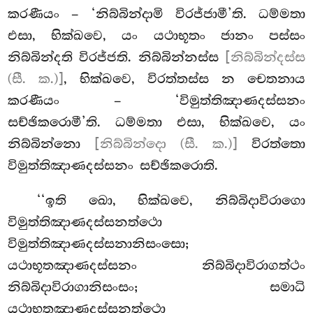
කරණීයං – ‘නිබ්බින්දාමි විරජ්ජාමී’ති. ධම්මතා
එසා, භික්ඛවෙ, යං යථාභූතං ජානං පස්සං
නිබ්බින්දති විරජ්ජති. නිබ්බින්නස්ස
[නිබ්බින්දස්ස
(සී. ක.)]
, භික්ඛවෙ, විරත්තස්ස න චෙතනාය
කරණීයං – ‘විමුත්තිඤාණදස්සනං
සච්ඡිකරොමී’ති. ධම්මතා එසා, භික්ඛවෙ, යං
නිබ්බින්නො
[නිබ්බින්දො (සී. ක.)]
විරත්තො
විමුත්තිඤාණදස්සනං සච්ඡිකරොති.
‘‘ඉති ඛො, භික්ඛවෙ, නිබ්බිදාවිරාගො
විමුත්තිඤාණදස්සනත්ථො
විමුත්තිඤාණදස්සනානිසංසො;
යථාභූතඤාණදස්සනං නිබ්බිදාවිරාගත්ථං
නිබ්බිදාවිරාගානිසංසං; සමාධි
යථාභූතඤාණදස්සනත්ථො