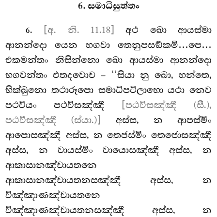
6. සමාධිසුත්තං
.
[අ. නි. 11.18]
අථ ඛො ආයස්මා
6
ආනන්දො යෙන භගවා තෙනුපසඞ්කමි…පෙ…
එකමන්තං නිසින්නො ඛො ආයස්මා ආනන්දො
භගවන්තං එතදවොච – ‘‘සියා නු ඛො, භන්තෙ,
භික්ඛුනො තථාරූපො සමාධිපටිලාභො යථා නෙව
පථවියං පථවිසඤ්ඤී
[පඨවිසඤ්ඤී (සී.),
පඨවීසඤ්ඤී (ස්යා.)]
අස්ස, න ආපස්මිං
ආපොසඤ්ඤී අස්ස, න තෙජස්මිං තෙජොසඤ්ඤී
අස්ස, න වායස්මිං වායොසඤ්ඤී අස්ස, න
ආකාසානඤ්චායතනෙ
ආකාසානඤ්චායතනසඤ්ඤී අස්ස, න
විඤ්ඤාණඤ්චායතනෙ
විඤ්ඤාණඤ්චායතනසඤ්ඤී අස්ස, න