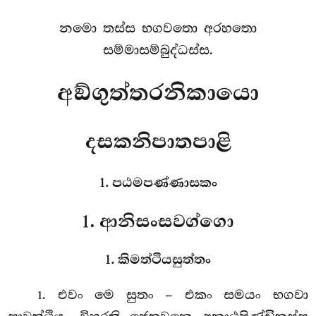
නමො තස්ස භගවතො අරහතො
සම්මාසම්බුද්ධස්ස.
අඞ්ගුත්තරනිකායො
දසකනිපාතපාළි
1. පඨමපණ්ණාසකං
1. ආනිසංසවග්ගො
1. කිමත්ථියසුත්තං
. එවං
මෙ සුතං – එකං සමයං භගවා
1