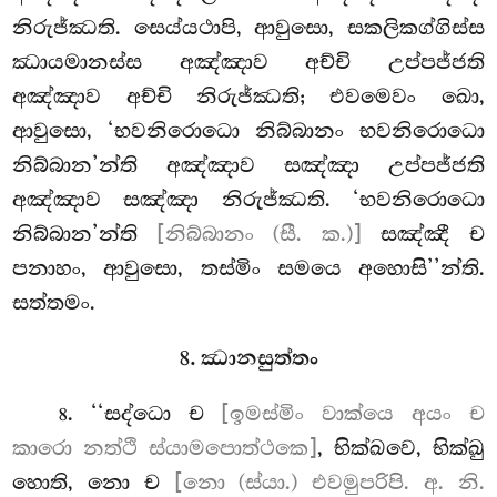
නිරුජ්ඣති. සෙය්යථාපි, ආවුසො, සකලිකග්ගිස්ස
ඣායමානස්ස අඤ්ඤාව අච්චි උප්පජ්ජති
අඤ්ඤාව අච්චි නිරුජ්ඣති; එවමෙවං ඛො,
ආවුසො, ‘භවනිරොධො නිබ්බානං භවනිරොධො
නිබ්බාන’න්ති
අඤ්ඤාව සඤ්ඤා උප්පජ්ජති
අඤ්ඤාව සඤ්ඤා නිරුජ්ඣති. ‘භවනිරොධො
නිබ්බාන’න්ති
[නිබ්බානං (සී. ක.)]
සඤ්ඤී ච
පනාහං, ආවුසො, තස්මිං සමයෙ අහොසි’’න්ති.
සත්තමං.
8. ඣානසුත්තං
. ‘‘සද්ධො ච
[ඉමස්මිං වාක්යෙ අයං ච
8
කාරො නත්ථි ස්යාමපොත්ථකෙ]
, භික්ඛවෙ, භික්ඛු
හොති, නො ච
[නො (ස්යා.) එවමුපරිපි. අ. නි.