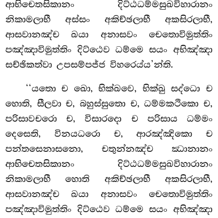
ආභිචෙතසිකානං
දිට්ඨධම්මසුඛවිහාරානං
නිකාමලාභී අස්සං අකිච්ඡලාභී අකසිරලාභී,
ආසවානඤ්ච ඛයා අනාසවං චෙතොවිමුත්තිං
පඤ්ඤාවිමුත්තිං දිට්ඨෙව ධම්මෙ සයං අභිඤ්ඤා
සච්ඡිකත්වා උපසම්පජ්ජ විහරෙය්ය’න්ති.
‘‘යතො ච ඛො, භික්ඛවෙ, භික්ඛු සද්ධො ච
හොති, සීලවා ච, බහුස්සුතො
ච, ධම්මකථිකො ච,
පරිසාවචරො ච, විසාරදො ච පරිසාය ධම්මං
දෙසෙති, විනයධරො ච, ආරඤ්ඤිකො ච
පන්තසෙනාසනො, චතුන්නඤ්ච ඣානානං
ආභිචෙතසිකානං දිට්ඨධම්මසුඛවිහාරානං
නිකාමලාභී
හොති අකිච්ඡලාභී අකසිරලාභී,
ආසවානඤ්ච ඛයා අනාසවං චෙතොවිමුත්තිං
පඤ්ඤාවිමුත්තිං දිට්ඨෙව ධම්මෙ සයං අභිඤ්ඤා