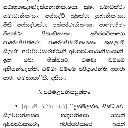
යථාභූතඤාණදස්සනානිසංසො; සුඛං සමාධත්ථං
සමාධානිසංසං; පස්සද්ධි සුඛත්ථා
සුඛානිසංසා;
පීති පස්සද්ධත්ථා පස්සද්ධානිසංසා; පාමොජ්ජං
පීතත්ථං පීතානිසංසං; අවිප්පටිසාරො
පාමොජ්ජත්ථො පාමොජ්ජානිසංසො; කුසලානි
සීලානි අවිප්පටිසාරත්ථානි අවිප්පටිසාරානිසංසානි
.
ඉති ඛො, භික්ඛවෙ, ධම්මා ධම්මෙ
අභිසන්දෙන්ති, ධම්මා ධම්මෙ පරිපූරෙන්ති අපාරා
පාරං ගමනායා’’ති. දුතියං.
3. පඨමඋපනිසසුත්තං
.
[අ. නි. 5.24; 11.3]
‘‘දුස්සීලස්ස, භික්ඛවෙ,
3
සීලවිපන්නස්ස හතූපනිසො හොති
අවිප්පටිසාරො; අවිප්පටිසාරෙ අසති