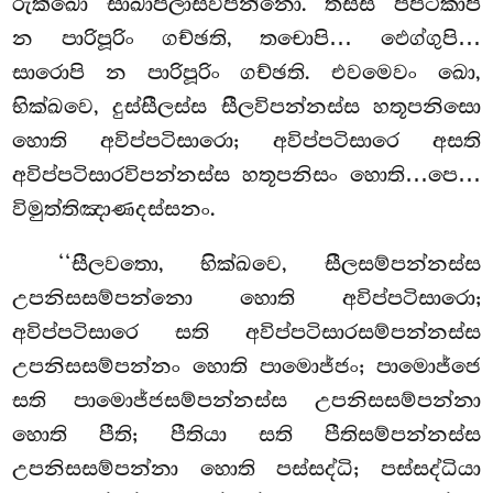
රුක්ඛො සාඛාපලාසවිපන්නො. තස්ස පපටිකාපි
න පාරිපූරිං ගච්ඡති, තචොපි… ඵෙග්ගුපි…
සාරොපි න පාරිපූරිං ගච්ඡති. එවමෙවං ඛො,
භික්ඛවෙ, දුස්සීලස්ස සීලවිපන්නස්ස හතූපනිසො
හොති අවිප්පටිසාරො; අවිප්පටිසාරෙ අසති
අවිප්පටිසාරවිපන්නස්ස හතූපනිසං හොති…පෙ…
විමුත්තිඤාණදස්සනං.
‘‘සීලවතො, භික්ඛවෙ, සීලසම්පන්නස්ස
උපනිසසම්පන්නො හොති අවිප්පටිසාරො;
අවිප්පටිසාරෙ සති අවිප්පටිසාරසම්පන්නස්ස
උපනිසසම්පන්නං හොති පාමොජ්ජං; පාමොජ්ජෙ
සති පාමොජ්ජසම්පන්නස්ස උපනිසසම්පන්නා
හොති පීති; පීතියා සති පීතිසම්පන්නස්ස
උපනිසසම්පන්නා හොති පස්සද්ධි; පස්සද්ධියා