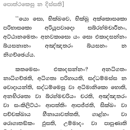
පොත්ථකෙසු න දිස්සති]
‘‘යො සො, භික්ඛවෙ, භික්ඛු අක්කොසකො
පරිභාසකො අරියූපවාදො සබ්රහ්මචාරීනං,
අට්ඨානමෙතං අනවකාසො යං සො එකාදසන්නං
බ්යසනානං අඤ්ඤතරං බ්යසනං න
නිගච්ඡෙය්ය.
කතමෙසං
එකාදසන්නං? අනධිගතං
නාධිගච්ඡති, අධිගතා පරිහායති, සද්ධම්මස්ස න
වොදායන්ති, සද්ධම්මෙසු වා අධිමානිකො හොති,
අනභිරතො වා බ්රහ්මචරියං චරති, අඤ්ඤතරං
වා සංකිලිට්ඨං ආපත්තිං ආපජ්ජති, සික්ඛං වා
පච්චක්ඛාය හීනායාවත්තති, ගාළ්හං වා
රොගාතඞ්කං ඵුසති, උම්මාදං වා පාපුණාති