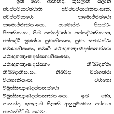
‘‘ඉති ඛො, ආනන්ද, කුසලානි සීලානි
අවිප්පටිසාරත්ථානි අවිප්පටිසාරානිසංසානි,
අවිප්පටිසාරො
පාමොජ්ජත්ථො
පාමොජ්ජානිසංසො, පාමොජ්ජං පීතත්ථං
පීතානිසංසං, පීති පස්සද්ධත්ථා පස්සද්ධානිසංසා,
පස්සද්ධි සුඛත්ථා සුඛානිසංසා, සුඛං සමාධත්ථං
සමාධානිසංසං, සමාධි යථාභූතඤාණදස්සනත්ථො
යථාභූතඤාණදස්සනානිසංසො,
යථාභූතඤාණදස්සනං නිබ්බිදත්ථං
නිබ්බිදානිසංසං, නිබ්බිදා විරාගත්ථා
විරාගානිසංසා, විරාගො
විමුත්තිඤාණදස්සනත්ථො
විමුත්තිඤාණදස්සනානිසංසො. ඉති ඛො,
ආනන්ද, කුසලානි සීලානි අනුපුබ්බෙන අග්ගාය
පරෙන්තී’’ති. පඨමං.