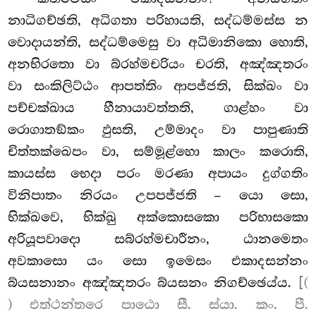
නාධිගච්ඡති, අධිගතා පරිහායති, සද්ධම්මස්ස න
වොදායන්ති, සද්ධම්මෙසු වා අධිමානිකො හොති,
අනභිරතො වා බ්රහ්මචරියං චරති, අඤ්ඤතරං
වා සංකිලිට්ඨං
ආපත්තිං ආපජ්ජති, සික්ඛං වා
පච්චක්ඛාය හීනායාවත්තති, ගාළ්හං වා
රොගාතඞ්කං ඵුසති, උම්මාදං වා පාපුණාති
චිත්තක්ඛෙපං වා, සම්මූළ්හො කාලං කරොති,
කායස්ස භෙදා පරං මරණා අපායං දුග්ගතිං
විනිපාතං නිරයං උපපජ්ජති – යො සො,
භික්ඛවෙ, භික්ඛු අක්කොසකො පරිභාසකො
අරියූපවාදො සබ්රහ්මචාරීනං, ඨානමෙතං
අවකාසො යං සො ඉමෙසං එකාදසන්නං
බ්යසනානං අඤ්ඤතරං බ්යසනං නිගච්ඡෙය්ය.
[(
) එත්ථන්තරෙ පාඨො සී. ස්යා. කං. පී.