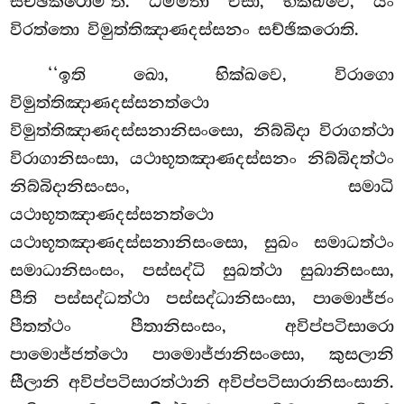
සච්ඡිකරොමී’ති. ධම්මතා එසා, භික්ඛවෙ, යං
විරත්තො විමුත්තිඤාණදස්සනං සච්ඡිකරොති.
‘‘ඉති ඛො, භික්ඛවෙ, විරාගො
විමුත්තිඤාණදස්සනත්ථො
විමුත්තිඤාණදස්සනානිසංසො, නිබ්බිදා විරාගත්ථා
විරාගානිසංසා, යථාභූතඤාණදස්සනං නිබ්බිදත්ථං
නිබ්බිදානිසංසං, සමාධි
යථාභූතඤාණදස්සනත්ථො
යථාභූතඤාණදස්සනානිසංසො, සුඛං සමාධත්ථං
සමාධානිසංසං, පස්සද්ධි සුඛත්ථා සුඛානිසංසා,
පීති පස්සද්ධත්ථා පස්සද්ධානිසංසා, පාමොජ්ජං
පීතත්ථං පීතානිසංසං, අවිප්පටිසාරො
පාමොජ්ජත්ථො පාමොජ්ජානිසංසො, කුසලානි
සීලානි අවිප්පටිසාරත්ථානි අවිප්පටිසාරානිසංසානි.