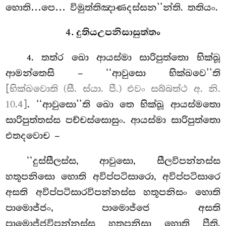
හොති…පෙ… විමුත්තිඤාණදස්සන’’න්ති. තතියං.
4. දුතියඋපනිසාසුත්තං
. තත්ර
ඛො ආයස්මා සාරිපුත්තො භික්ඛූ
4
ආමන්තෙසි – ‘‘ආවුසො භික්ඛවෙ’’ති
[භික්ඛවොති (සී. ස්යා. පී.) එවං සබ්බත්ථ අ. නි.
10.4]
. ‘‘ආවුසො’’ති ඛො තෙ භික්ඛූ ආයස්මතො
සාරිපුත්තස්ස පච්චස්සොසුං. ආයස්මා සාරිපුත්තො
එතදවොච –
‘‘දුස්සීලස්ස
, ආවුසො, සීලවිපන්නස්ස
හතූපනිසො හොති අවිප්පටිසාරො, අවිප්පටිසාරෙ
අසති අවිප්පටිසාරවිපන්නස්ස හතූපනිසං හොති
පාමොජ්ජං, පාමොජ්ජෙ අසති
පාමොජ්ජවිපන්නස්ස හතූපනිසා හොති පීති,