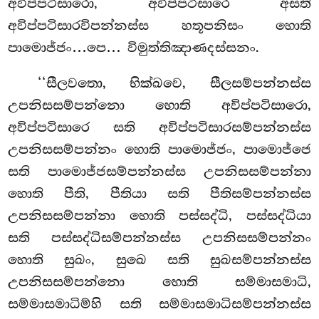
අවිප්පටිසාරො, අවිප්පටිසාරෙ අසති
අවිප්පටිසාරවිපන්නස්ස හතූපනිසං හොති
පාමොජ්ජං…පෙ… විමුත්තිඤාණදස්සනං.
‘‘සීලවතො, භික්ඛවෙ, සීලසම්පන්නස්ස
උපනිසසම්පන්නො හොති අවිප්පටිසාරො,
අවිප්පටිසාරෙ සති අවිප්පටිසාරසම්පන්නස්ස
උපනිසසම්පන්නං හොති පාමොජ්ජං, පාමොජ්ජෙ
සති පාමොජ්ජසම්පන්නස්ස උපනිසසම්පන්නා
හොති පීති, පීතියා සති පීතිසම්පන්නස්ස
උපනිසසම්පන්නා හොති පස්සද්ධි, පස්සද්ධියා
සති පස්සද්ධිසම්පන්නස්ස උපනිසසම්පන්නං
හොති සුඛං, සුඛෙ සති සුඛසම්පන්නස්ස
උපනිසසම්පන්නො
හොති සම්මාසමාධි,
සම්මාසමාධිම්හි සති සම්මාසමාධිසම්පන්නස්ස