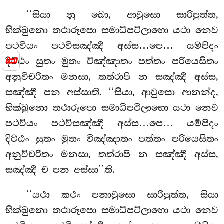
‘‘සියා
නු ඛො, ආවුසො සාරිපුත්ත,
භික්ඛුනො තථාරූපො සමාධිපටිලාභො යථා නෙව
පථවියං පථවිසඤ්ඤී අස්ස…පෙ… යම්පිදං
📜
දිට්ඨං සුතං මුතං විඤ්ඤාතං පත්තං පරියෙසිතං
අනුවිචරිතං මනසා, තත්රාපි න සඤ්ඤී අස්ස,
සඤ්ඤී පන අස්සාති. ‘‘සියා, ආවුසො ආනන්ද,
භික්ඛුනො තථාරූපො සමාධිපටිලාභො යථා නෙව
පථවියං පථවිසඤ්ඤී අස්ස…පෙ… යම්පිදං
දිට්ඨං සුතං මුතං විඤ්ඤාතං පත්තං පරියෙසිතං
අනුවිචරිතං මනසා, තත්රාපි න සඤ්ඤී අස්ස,
සඤ්ඤී ච පන අස්සා’’ති.
‘‘යථා කථං පනාවුසො සාරිපුත්ත, සියා
භික්ඛුනො තථාරූපො සමාධිපටිලාභො යථා නෙව