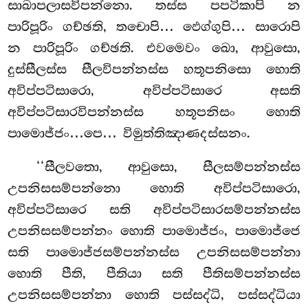
සාඛාපලාසවිපන්නො. තස්ස පපටිකාපි න
පාරිපූරිං ගච්ඡති, තචොපි… ඵෙග්ගුපි… සාරොපි
න පාරිපූරිං ගච්ඡති. එවමෙවං ඛො, ආවුසො,
දුස්සීලස්ස සීලවිපන්නස්ස හතූපනිසො හොති
අවිප්පටිසාරො, අවිප්පටිසාරෙ අසති
අවිප්පටිසාරවිපන්නස්ස හතූපනිසං හොති
පාමොජ්ජං…පෙ… විමුත්තිඤාණදස්සනං.
‘‘සීලවතො, ආවුසො, සීලසම්පන්නස්ස
උපනිසසම්පන්නො හොති අවිප්පටිසාරො,
අවිප්පටිසාරෙ සති අවිප්පටිසාරසම්පන්නස්ස
උපනිසසම්පන්නං හොති පාමොජ්ජං, පාමොජ්ජෙ
සති පාමොජ්ජසම්පන්නස්ස
උපනිසසම්පන්නා
හොති පීති, පීතියා සති පීතිසම්පන්නස්ස
උපනිසසම්පන්නා
හොති පස්සද්ධි, පස්සද්ධියා