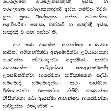
ඉධලොකෙ ඉධලොකසඤ්ඤී අස්ස, න
පරලොකෙ පරලොකසඤ්ඤී අස්ස, යම්පිදං දිට්ඨං
සුතං මුතං විඤ්ඤාතං පත්තං පරියෙසිතං
අනුවිචරිතං මනසා, තත්රාපි න සඤ්ඤී අස්ස,
සඤ්ඤී ච පන අස්සා’’ති.
අථ ඛො ආයස්මා ආනන්දො භගවතො
භාසිතං අභිනන්දිත්වා අනුමොදිත්වා උට්ඨායාසනා
භගවන්තං අභිවාදෙත්වා පදක්ඛිණං
කත්වා
යෙනායස්මා සාරිපුත්තො තෙනුපසඞ්කමි;
උපසඞ්කමිත්වා ආයස්මතා සාරිපුත්තෙන සද්ධිං
සම්මොදි. සම්මොදනීයං කථං සාරණීයං
වීතිසාරෙත්වා එකමන්තං නිසීදි. එකමන්තං
නිසින්නො ඛො ආයස්මා ආනන්දො ආයස්මන්තං
සාරිපුත්තං එතදවොච –