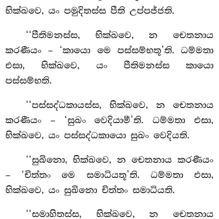
භික්ඛවෙ, යං පමුදිතස්ස පීති උප්පජ්ජති.
‘‘පීතිමනස්ස, භික්ඛවෙ, න චෙතනාය
කරණීයං – ‘කායො මෙ
පස්සම්භතූ’ති. ධම්මතා
එසා, භික්ඛවෙ, යං පීතිමනස්ස කායො
පස්සම්භති.
‘‘පස්සද්ධකායස්ස
, භික්ඛවෙ, න චෙතනාය
කරණීයං – ‘සුඛං වෙදියාමී’ති. ධම්මතා එසා,
භික්ඛවෙ, යං පස්සද්ධකායො සුඛං වෙදියති.
‘‘සුඛිනො, භික්ඛවෙ, න චෙතනාය කරණීයං
– ‘චිත්තං මෙ සමාධියතූ’ති. ධම්මතා එසා,
භික්ඛවෙ, යං සුඛිනො චිත්තං සමාධියති.
‘‘සමාහිතස්ස
, භික්ඛවෙ, න චෙතනාය