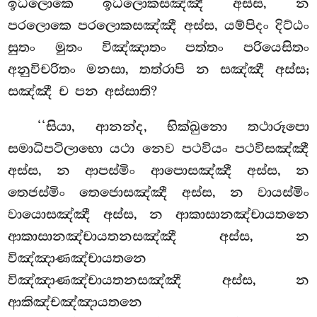
ඉධලොකෙ ඉධලොකසඤ්ඤී අස්ස, න
පරලොකෙ පරලොකසඤ්ඤී අස්ස, යම්පිදං දිට්ඨං
සුතං මුතං විඤ්ඤාතං පත්තං පරියෙසිතං
අනුවිචරිතං මනසා, තත්රාපි න සඤ්ඤී අස්ස;
සඤ්ඤී ච පන අස්සාති?
‘‘සියා, ආනන්ද, භික්ඛුනො තථාරූපො
සමාධිපටිලාභො යථා නෙව පථවියං පථවිසඤ්ඤී
අස්ස, න ආපස්මිං ආපොසඤ්ඤී අස්ස, න
තෙජස්මිං තෙජොසඤ්ඤී අස්ස, න වායස්මිං
වායොසඤ්ඤී අස්ස, න ආකාසානඤ්චායතනෙ
ආකාසානඤ්චායතනසඤ්ඤී අස්ස, න
විඤ්ඤාණඤ්චායතනෙ
විඤ්ඤාණඤ්චායතනසඤ්ඤී අස්ස, න
ආකිඤ්චඤ්ඤායතනෙ