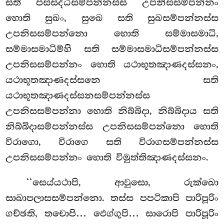
සති පස්සද්ධිසම්පන්නස්ස උපනිසසම්පන්නං
හොති සුඛං, සුඛෙ සති සුඛසම්පන්නස්ස
උපනිසසම්පන්නො හොති සම්මාසමාධි,
සම්මාසමාධිම්හි සති සම්මාසමාධිසම්පන්නස්ස
උපනිසසම්පන්නං හොති යථාභූතඤාණදස්සනං,
යථාභූතඤාණදස්සනෙ සති
යථාභූතඤාණදස්සනසම්පන්නස්ස
උපනිසසම්පන්නා හොති නිබ්බිදා, නිබ්බිදාය සති
නිබ්බිදාසම්පන්නස්ස
උපනිසසම්පන්නො හොති
විරාගො, විරාගෙ සති විරාගසම්පන්නස්ස
උපනිසසම්පන්නං හොති විමුත්තිඤාණදස්සනං.
‘‘සෙය්යථාපි, ආවුසො, රුක්ඛො
සාඛාපලාසසම්පන්නො. තස්ස පපටිකාපි පාරිපූරිං
ගච්ඡති, තචොපි… ඵෙග්ගුපි… සාරොපි පාරිපූරිං