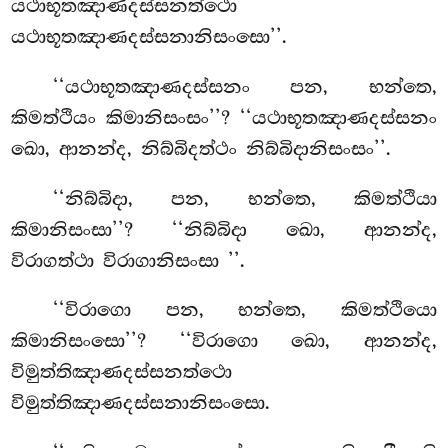
යථාභූතඤාණදස්සනත්ථො
යථාභූතඤාණදස්සනානිසංසො’’
.
‘‘යථාභූතඤාණදස්සනං පන, භන්තෙ,
කිමත්ථියං කිමානිසංසං’’? ‘‘යථාභූතඤාණදස්සනං
ඛො, ආනන්ද, නිබ්බිදත්ථං නිබ්බිදානිසංසං’’.
‘‘නිබ්බිදා, පන, භන්තෙ, කිමත්ථියා
කිමානිසංසා’’? ‘‘නිබ්බිදා ඛො, ආනන්ද,
විරාගත්ථා විරාගානිසංසා
’’.
‘‘විරාගො පන, භන්තෙ, කිමත්ථියො
කිමානිසංසො’’? ‘‘විරාගො ඛො, ආනන්ද,
විමුත්තිඤාණදස්සනත්ථො
විමුත්තිඤාණදස්සනානිසංසො.