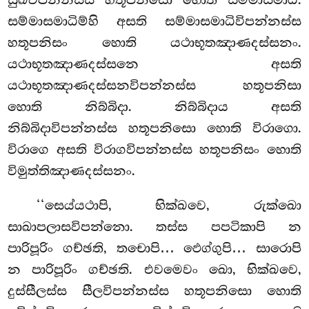
සම්මාසමාධිම්හි අසති සම්මාසමාධිවිපන්නස්ස
හතූපනිසං හොති යථාභූතඤාණදස්සනං.
යථාභූතඤාණදස්සනෙ අසති
යථාභූතඤාණදස්සනවිපන්නස්ස හතූපනිසා
හොති නිබ්බිදා. නිබ්බිදාය අසති
නිබ්බිදාවිපන්නස්ස හතූපනිසො හොති විරාගො.
විරාගෙ අසති විරාගවිපන්නස්ස හතූපනිසං හොති
විමුත්තිඤාණදස්සනං.
‘‘සෙය්යථාපි, භික්ඛවෙ, රුක්ඛො
සාඛාපලාසවිපන්නො. තස්ස පපටිකාපි න
පාරිපූරිං ගච්ඡති, තචොපි… ඵෙග්ගුපි… සාරොපි
න පාරිපූරිං ගච්ඡති. එවමෙවං ඛො, භික්ඛවෙ,
දුස්සීලස්ස සීලවිපන්නස්ස හතූපනිසො හොති