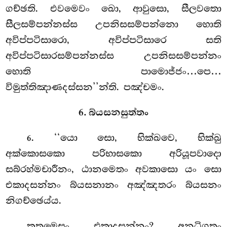
ගච්ඡති. එවමෙවං ඛො, ආවුසො, සීලවතො
සීලසම්පන්නස්ස උපනිසසම්පන්නො හොති
අවිප්පටිසාරො, අවිප්පටිසාරෙ සති
අවිප්පටිසාරසම්පන්නස්ස උපනිසසම්පන්නං
හොති පාමොජ්ජං…පෙ…
විමුත්තිඤාණදස්සන’’න්ති. පඤ්චමං.
6. බ්යසනසුත්තං
. ‘‘යො සො, භික්ඛවෙ, භික්ඛු
6
අක්කොසකො පරිභාසකො අරියූපවාදො
සබ්රහ්මචාරීනං, ඨානමෙතං අවකාසො යං සො
එකාදසන්නං බ්යසනානං අඤ්ඤතරං බ්යසනං
නිගච්ඡෙය්ය.
කතමෙසං එකාදසන්නං? අනධිගතං