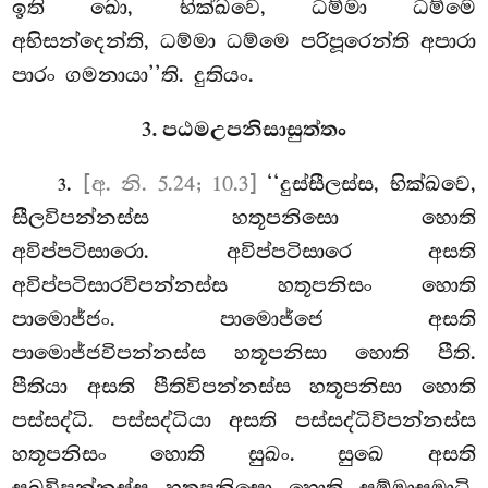
ඉති ඛො, භික්ඛවෙ, ධම්මා ධම්මෙ
අභිසන්දෙන්ති, ධම්මා ධම්මෙ පරිපූරෙන්ති අපාරා
පාරං ගමනායා’’ති. දුතියං.
3. පඨමඋපනිසාසුත්තං
.
[අ. නි. 5.24; 10.3]
‘‘දුස්සීලස්ස, භික්ඛවෙ,
3
සීලවිපන්නස්ස හතූපනිසො හොති
අවිප්පටිසාරො. අවිප්පටිසාරෙ අසති
අවිප්පටිසාරවිපන්නස්ස හතූපනිසං හොති
පාමොජ්ජං. පාමොජ්ජෙ අසති
පාමොජ්ජවිපන්නස්ස හතූපනිසා හොති පීති.
පීතියා අසති පීතිවිපන්නස්ස හතූපනිසා හොති
පස්සද්ධි. පස්සද්ධියා අසති
පස්සද්ධිවිපන්නස්ස
හතූපනිසං
හොති සුඛං. සුඛෙ අසති
සුඛවිපන්නස්ස හතූපනිසො හොති සම්මාසමාධි.