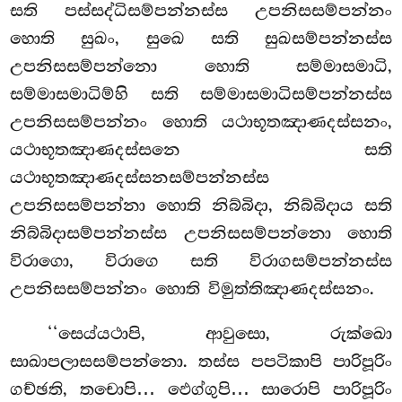
සති පස්සද්ධිසම්පන්නස්ස උපනිසසම්පන්නං
හොති සුඛං, සුඛෙ සති සුඛසම්පන්නස්ස
උපනිසසම්පන්නො හොති සම්මාසමාධි,
සම්මාසමාධිම්හි සති සම්මාසමාධිසම්පන්නස්ස
උපනිසසම්පන්නං හොති යථාභූතඤාණදස්සනං,
යථාභූතඤාණදස්සනෙ සති
යථාභූතඤාණදස්සනසම්පන්නස්ස
උපනිසසම්පන්නා හොති නිබ්බිදා, නිබ්බිදාය සති
නිබ්බිදාසම්පන්නස්ස උපනිසසම්පන්නො හොති
විරාගො, විරාගෙ සති විරාගසම්පන්නස්ස
උපනිසසම්පන්නං හොති විමුත්තිඤාණදස්සනං.
‘‘සෙය්යථාපි, ආවුසො, රුක්ඛො
සාඛාපලාසසම්පන්නො. තස්ස පපටිකාපි පාරිපූරිං
ගච්ඡති
, තචොපි… ඵෙග්ගුපි… සාරොපි පාරිපූරිං