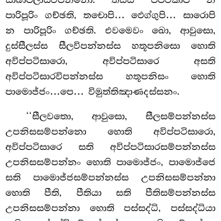
සාඛාපලාසවිපන්නො. තස්ස පපටිකාපි න
පාරිපූරිං ගච්ඡති, තචොපි… ඵෙග්ගුපි… සාරොපි
න පාරිපූරිං ගච්ඡති. එවමෙවං ඛො, ආවුසො,
දුස්සීලස්ස සීලවිපන්නස්ස හතූපනිසො හොති
අවිප්පටිසාරො, අවිප්පටිසාරෙ අසති
අවිප්පටිසාරවිපන්නස්ස හතූපනිසං හොති
පාමොජ්ජං…පෙ… විමුත්තිඤාණදස්සනං.
‘‘සීලවතො, ආවුසො, සීලසම්පන්නස්ස
උපනිසසම්පන්නො හොති අවිප්පටිසාරො,
අවිප්පටිසාරෙ සති අවිප්පටිසාරසම්පන්නස්ස
උපනිසසම්පන්නං හොති පාමොජ්ජං, පාමොජ්ජෙ
සති පාමොජ්ජසම්පන්නස්ස උපනිසසම්පන්නා
හොති පීති, පීතියා සති පීතිසම්පන්නස්ස
උපනිසසම්පන්නා හොති පස්සද්ධි, පස්සද්ධියා