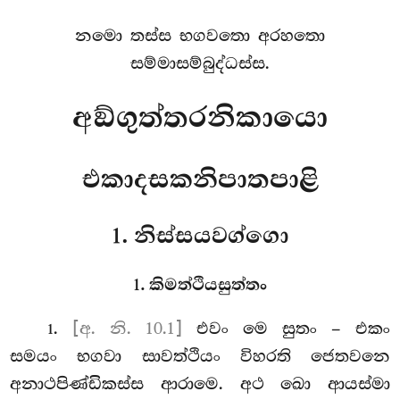
නමො තස්ස භගවතො අරහතො
සම්මාසම්බුද්ධස්ස.
අඞ්ගුත්තරනිකායො
එකාදසකනිපාතපාළි
1. නිස්සයවග්ගො
1. කිමත්ථියසුත්තං
.
[අ. නි. 10.1]
එවං
මෙ සුතං – එකං
1
සමයං භගවා සාවත්ථියං විහරති ජෙතවනෙ
අනාථපිණ්ඩිකස්ස ආරාමෙ. අථ
ඛො ආයස්මා