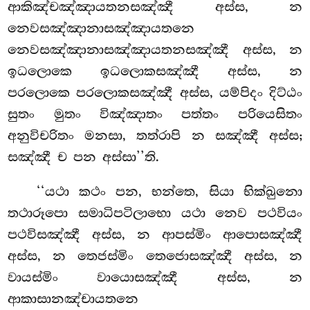
ආකිඤ්චඤ්ඤායතනසඤ්ඤී
අස්ස, න
නෙවසඤ්ඤානාසඤ්ඤායතනෙ
නෙවසඤ්ඤානාසඤ්ඤායතනසඤ්ඤී අස්ස, න
ඉධලොකෙ ඉධලොකසඤ්ඤී අස්ස
, න
පරලොකෙ පරලොකසඤ්ඤී
අස්ස, යම්පිදං දිට්ඨං
සුතං මුතං විඤ්ඤාතං පත්තං පරියෙසිතං
අනුවිචරිතං මනසා, තත්රාපි න සඤ්ඤී අස්ස;
සඤ්ඤී ච පන අස්සා’’ති.
‘‘යථා කථං පන, භන්තෙ, සියා භික්ඛුනො
තථාරූපො සමාධිපටිලාභො යථා නෙව පථවියං
පථවිසඤ්ඤී අස්ස, න ආපස්මිං ආපොසඤ්ඤී
අස්ස, න තෙජස්මිං තෙජොසඤ්ඤී අස්ස, න
වායස්මිං වායොසඤ්ඤී අස්ස, න
ආකාසානඤ්චායතනෙ