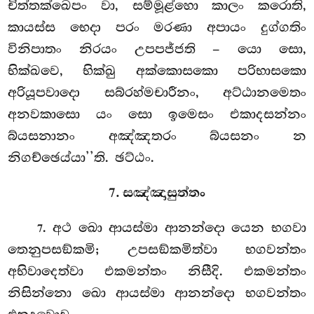
චිත්තක්ඛෙපං වා, සම්මූළ්හො කාලං කරොති,
කායස්ස භෙදා පරං මරණා අපායං දුග්ගතිං
විනිපාතං
නිරයං උපපජ්ජති – යො සො,
භික්ඛවෙ, භික්ඛු අක්කොසකො පරිභාසකො
අරියූපවාදො සබ්රහ්මචාරීනං, අට්ඨානමෙතං
අනවකාසො යං සො ඉමෙසං එකාදසන්නං
බ්යසනානං අඤ්ඤතරං බ්යසනං න
නිගච්ඡෙය්යා’’ති. ඡට්ඨං.
7. සඤ්ඤාසුත්තං
. අථ
ඛො ආයස්මා ආනන්දො යෙන භගවා
7
තෙනුපසඞ්කමි; උපසඞ්කමිත්වා භගවන්තං
අභිවාදෙත්වා එකමන්තං නිසීදි. එකමන්තං
නිසින්නො ඛො ආයස්මා ආනන්දො භගවන්තං