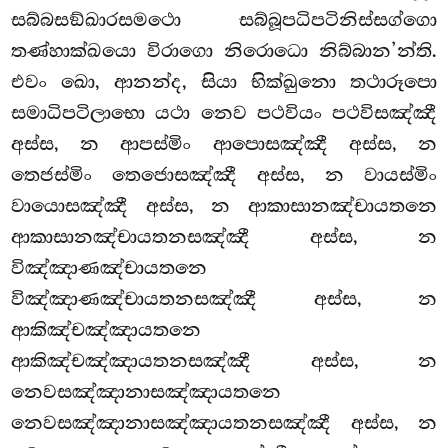
සබ්බසඞ්ඛාරසමථො සබ්බූපධිපටිනිස්සග්ගො
තණ්හාක්ඛයො විරාගො නිරොධො නිබ්බාන’න්ති.
එවං ඛො, ආනන්ද, සියා භික්ඛුනො තථාරූපො
සමාධිපටිලාභො යථා නෙව පථවියං පථවිසඤ්ඤී
අස්ස, න ආපස්මිං ආපොසඤ්ඤී අස්ස, න
තෙජස්මිං තෙජොසඤ්ඤී අස්ස, න වායස්මිං
වායොසඤ්ඤී අස්ස, න ආකාසානඤ්චායතනෙ
ආකාසානඤ්චායතනසඤ්ඤී අස්ස, න
විඤ්ඤාණඤ්චායතනෙ
විඤ්ඤාණඤ්චායතනසඤ්ඤී
අස්ස, න
ආකිඤ්චඤ්ඤායතනෙ
ආකිඤ්චඤ්ඤායතනසඤ්ඤී අස්ස, න
නෙවසඤ්ඤානාසඤ්ඤායතනෙ
නෙවසඤ්ඤානාසඤ්ඤායතනසඤ්ඤී අස්ස, න