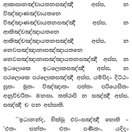
ආකාසානඤ්චායතනසඤ්ඤී අස්ස, න
විඤ්ඤාණඤ්චායතනෙ
විඤ්ඤාණඤ්චායතනසඤ්ඤී අස්ස, න
ආකිඤ්චඤ්ඤායතනෙ
ආකිඤ්චඤ්ඤායතනසඤ්ඤී
අස්ස, න
නෙවසඤ්ඤානාසඤ්ඤායතනෙ
නෙවසඤ්ඤානාසඤ්ඤායතනසඤ්ඤී අස්ස, න
ඉධලොකෙ ඉධලොකසඤ්ඤී අස්ස, න
පරලොකෙ පරලොකසඤ්ඤී අස්ස, යම්පිදං දිට්ඨං
සුතං මුතං විඤ්ඤාතං පත්තං පරියෙසිතං
අනුවිචරිතං මනසා, තත්රාපි න සඤ්ඤී අස්ස,
සඤ්ඤී ච පන අස්සාති.
‘‘ඉධානන්ද, භික්ඛු එවංසඤ්ඤී හොති –
‘එතං සන්තං එතං පණීතං, යදිදං