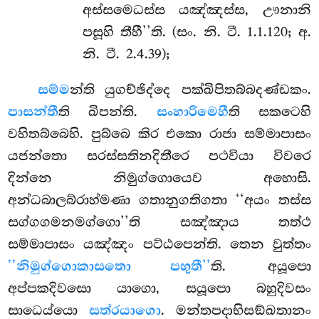
අස්සමෙධස්ස යඤ්ඤස්ස, ඌනානි
පසූහි තීහී’’ති. (සං. නි. ටී. 1.1.120; අ.
නි. ටී. 2.4.39);
සම්ම
න්ති යුගච්ඡිද්දෙ පක්ඛිපිතබ්බදණ්ඩකං.
පාසන්තී
ති ඛිපන්ති.
සංහාරිමෙහී
ති සකටෙහි
වහිතබ්බෙහි. පුබ්බෙ කිර එකො රාජා සම්මාපාසං
යජන්තො සරස්සතිනදිතීරෙ පථවියා විවරෙ
දින්නෙ නිමුග්ගොයෙව අහොසි.
අන්ධබාලබ්රාහ්මණා ගතානුගතිගතා ‘‘අයං තස්ස
සග්ගගමනමග්ගො’’ති සඤ්ඤාය තත්ථ
සම්මාපාසං යඤ්ඤං පට්ඨපෙන්ති. තෙන වුත්තං
‘‘නිමුග්ගොකාසතො පභුතී’’
ති
. අයූපො
අප්පකදිවසො යාගො, සයූපො බහුදිවසං
සාධෙය්යො
සත්රයාගො
. මන්තපදාභිසඞ්ඛතානං