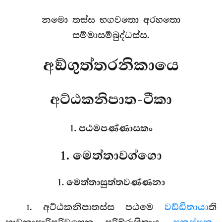
නමො තස්ස භගවතො අරහතො
සම්මාසම්බුද්ධස්ස.
අඞ්ගුත්තරනිකායෙ
අට්ඨකනිපාත-ටීකා
1. පඨමපණ්ණාසකං
1. මෙත්තාවග්ගො
1. මෙත්තාසුත්තවණ්ණනා
. අට්ඨකනිපාතස්ස
පඨමෙ
වඩ්ඪිතායා
ති
1