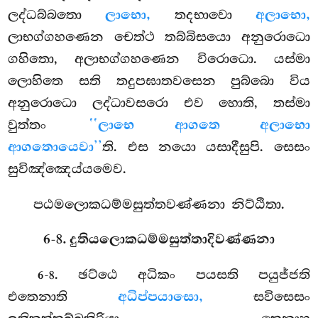
ලද්ධබ්බතො
ලාභො,
තදභාවො
අලාභො,
ලාභග්ගහණෙන චෙත්ථ තබ්බිසයො අනුරොධො
ගහිතො, අලාභග්ගහණෙන විරොධො. යස්මා
ලොහිතෙ සති තදුපඝාතවසෙන පුබ්බො විය
අනුරොධො ලද්ධාවසරො එව හොති, තස්මා
වුත්තං
‘‘ලාභෙ ආගතෙ අලාභො
ආගතොයෙවා’’
ති. එස නයො යසාදීසුපි. සෙසං
සුවිඤ්ඤෙය්යමෙව.
පඨමලොකධම්මසුත්තවණ්ණනා නිට්ඨිතා.
6-8. දුතියලොකධම්මසුත්තාදිවණ්ණනා
. ඡට්ඨෙ අධිකං පයසති පයුජ්ජති
6-8
එතෙනාති
අධිප්පයාසො,
සවිසෙසං