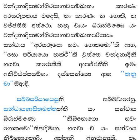
වන්දනාදිසාමග්ගිරසාභාවසඞ්ඛාතං කාරණං
අරසරූපතාය වදෙසි, තං කාරණං න හොති, න
විජ්ජතීති අත්ථො. නනු චායං බ්රාහ්මණො යං
වන්දනාදිසාමග්ගිරසාභාවසඞ්ඛාතපරියායං
සන්ධාය ‘‘අරසරූපො භවං ගොතමො’’ති ආහ,
‘‘සො පරියායො නත්ථී’’ති වුත්තෙ වන්දනාදීනි
භගවා කරොතීති ආපජ්ජතීති ඉමං
අනිට්ඨප්පසඞ්ගං දස්සෙන්තො ආහ
‘‘නනු
චා’’
තිආදි.
සබ්බපරියායෙසූ
ති සබ්බවාරෙසු.
සන්ධායභාසිතමත්ත
න්ති යං සන්ධාය
බ්රාහ්මණො ‘‘නිබ්භොගො භවං
ගොතමො’’තිආදිමාහ. භගවා ච යං සන්ධාය
නිබ්භොගතාදිං අත්තනි අනුජානාති, තං