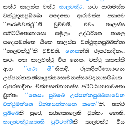
තත්ථ තාලස්ස වත්ථු
තාලවත්ථු
. යථා ආරාමස්ස
වත්ථුභූතපුබ්බො පදෙසො ආරාමස්ස අභාවෙ
‘‘ආරාමවත්ථූ’’ති වුච්චති, එවං තාලස්ස
පතිට්ඨිතොකාසො සමූලං උද්ධරිතෙ තාලෙ
පදෙසමත්තෙ ඨිතෙ
තාලස්ස වත්ථුභූතපුබ්බත්තා
‘‘තාලවත්ථූ’’ති වුච්චති.
නෙස
න්ති රූපරසාදීනං.
කථං පන තාලවත්ථු විය නෙසං වත්ථු කතන්ති
ආහ
‘‘යථා හී’’
තිආදි. රූපාදිපරිභොගෙන
උප්පන්නතණ්හායුත්තසොමනස්සවෙදනාසඞ්ඛාත
රූපරසාදීනං චිත්තසන්තානස්ස අධිට්ඨානභාවතො
වුත්තං
‘‘තෙසං පුබ්බෙ උප්පන්නපුබ්බභාවෙන
වත්ථුමත්තෙ චිත්තසන්තානෙ කතෙ’’
ති. තත්ථ
පුබ්බෙ
ති පුරෙ, සරාගකාලෙති වුත්තං හොති.
තාලාවත්ථුකතාති වුච්චන්තී
ති තාලවත්ථු විය