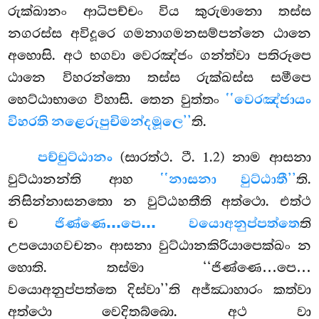
රුක්ඛානං ආධිපච්චං විය කුරුමානො තස්ස
නගරස්ස අවිදූරෙ ගමනාගමනසම්පන්නෙ ඨානෙ
අහොසි. අථ භගවා වෙරඤ්ජං ගන්ත්වා පතිරූපෙ
ඨානෙ විහරන්තො
තස්ස රුක්ඛස්ස සමීපෙ
හෙට්ඨාභාගෙ විහාසි. තෙන වුත්තං
‘‘වෙරඤ්ජායං
විහරති නළෙරුපුචිමන්දමූලෙ’’
ති.
පච්චුට්ඨානං
(සාරත්ථ. ටී. 1.2) නාම ආසනා
වුට්ඨානන්ති ආහ
‘‘නාසනා වුට්ඨාතී’’
ති.
නිසින්නාසනතො න වුට්ඨහතීති අත්ථො. එත්ථ
ච
ජිණ්ණෙ…පෙ… වයොඅනුප්පත්තෙ
ති
උපයොගවචනං ආසනා වුට්ඨානකිරියාපෙක්ඛං න
හොති. තස්මා ‘‘ජිණ්ණෙ…පෙ…
වයොඅනුප්පත්තෙ දිස්වා’’ති අජ්ඣාහාරං කත්වා
අත්ථො වෙදිතබ්බො. අථ වා