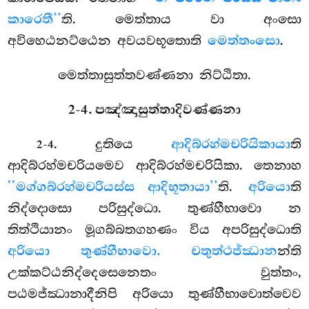
කාරෙතී’’
ති. මෙත්තාය වා අංසො
අවිහෙඨනට්ඨෙන අවයවභූතොති
මෙත්තංසො
.
මෙත්තාසුත්තවණ්ණනා නිට්ඨිතා.
2-4. පඤ්ඤාසුත්තාදිවණ්ණනා
. දුතියෙ
ආදිබ්රහ්මචරියිකායා
ති
2-4
ආදිබ්රහ්මචරියමෙව ආදිබ්රහ්මචරියිකා. තෙනාහ
‘‘මග්ගබ්රහ්මචරියස්ස ආදිභූතායා’’
ති.
අරියො
ති
නිද්දොසො පරිසුද්ධො. තුණ්හීභාවො න
තිත්ථියානං මූගබ්බතගහණං විය අපරිසුද්ධොති
අරියො තුණ්හීභාවො. චතුත්ථජ්ඣාන
න්ති
උක්කට්ඨනිද්දෙසෙනෙතං වුත්තං,
පඨමජ්ඣානාදීනිපි අරියො තුණ්හීභාවොත්වෙව