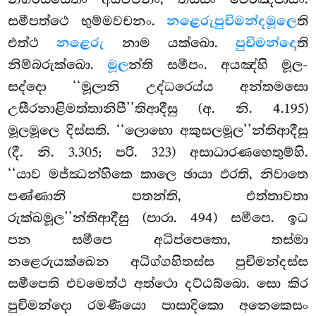
සමීපත්ථෙ භුම්මවචනං.
නළෙරුපුචිමන්දමූලෙ
ති
එත්ථ
නළෙරු
නාම යක්ඛො.
පුචිමන්දො
ති
නිම්බරුක්ඛො.
මූල
න්ති සමීපං. අයඤ්හි මූල-
සද්දො ‘‘මූලානි උද්ධරෙය්ය අන්තමසො
උසීරනාළිමත්තානිපී’’තිආදීසු (අ. නි. 4.195)
මූලමූලෙ දිස්සති. ‘‘ලොභො අකුසලමූල’’න්තිආදීසු
(දී. නි. 3.305; පරි. 323) අසාධාරණහෙතුම්හි.
‘‘යාව මජ්ඣන්හිකෙ කාලෙ ඡායා ඵරති, නිවාතෙ
පණ්ණානි පතන්ති, එත්තාවතා
රුක්ඛමූල’’න්තිආදීසු (පාරා. 494) සමීපෙ. ඉධ
පන සමීපෙ
අධිප්පෙතො, තස්මා
නළෙරුයක්ඛෙන අධිග්ගහිතස්ස පුචිමන්දස්ස
සමීපෙති එවමෙත්ථ අත්ථො දට්ඨබ්බො. සො කිර
පුචිමන්දො රමණීයො පාසාදිකො අනෙකෙසං