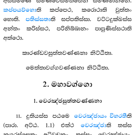
අස්සමණෙ සමණවෙසමත්තෙන සමණමානිනෙ.
කප්පයව්හො
ති කප්පෙථ, කරොථාති වුත්තං
හොති.
පතිස්සතා
ති සප්පතිස්සා. වට්ටදුක්ඛස්ස
අන්තං කරිස්සථ, පරිනිබ්බානං පාපුණිස්සථාති
අත්ථො.
කාරණ්ඩවසුත්තවණ්ණනා නිට්ඨිතා.
මෙත්තාවග්ගවණ්ණනා නිට්ඨිතා.
2. මහාවග්ගො
1. වෙරඤ්ජසුත්තවණ්ණනා
. දුතියස්ස පඨමෙ
වෙරඤ්ජායං විහරතී
ති
11
(පාරා. අට්ඨ. 1.1) එත්ථ
වෙරඤ්ජා
ති තස්ස
නගරස්සෙතං අධිවචනං, තස්සං වෙරඤ්ජායං.