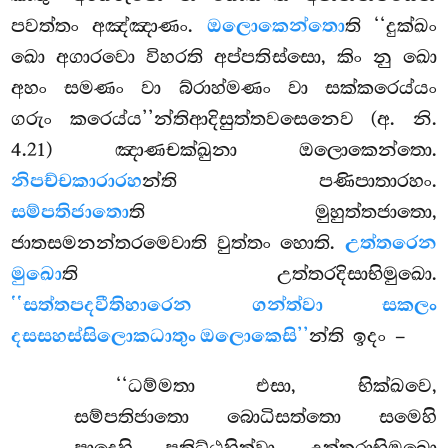
පවත්තං අඤ්ඤාණං.
ඔලොකෙන්තො
ති ‘‘දුක්ඛං
ඛො අගාරවො විහරති අප්පතිස්සො, කිං නු ඛො
අහං සමණං වා බ්රාහ්මණං වා සක්කරෙය්යං
ගරුං කරෙය්ය’’න්තිආදිසුත්තවසෙනෙව (අ. නි.
4.21) ඤාණචක්ඛුනා ඔලොකෙන්තො.
නිපච්චකාරාරහ
න්ති පණිපාතාරහං.
සම්පතිජාතො
ති මුහුත්තජාතො,
ජාතසමනන්තරමෙවාති වුත්තං හොති.
උත්තරෙන
මුඛො
ති උත්තරදිසාභිමුඛො.
‘‘සත්තපදවීතිහාරෙන ගන්ත්වා සකලං
දසසහස්සිලොකධාතුං ඔලොකෙසි’’
න්ති ඉදං –
‘‘ධම්මතා එසා, භික්ඛවෙ,
සම්පතිජාතො බොධිසත්තො සමෙහි
පාදෙහි පතිට්ඨහිත්වා උත්තරාභිමුඛො