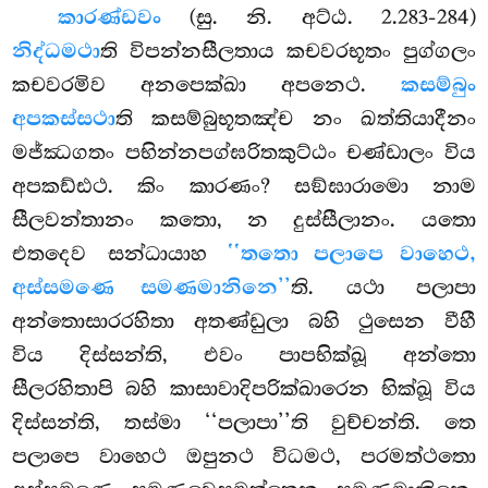
කාරණ්ඩවං
(සු. නි. අට්ඨ. 2.283-284)
නිද්ධමථා
ති විපන්නසීලතාය කචවරභූතං පුග්ගලං
කචවරමිව අනපෙක්ඛා අපනෙථ.
කසම්බුං
අපකස්සථා
ති කසම්බුභූතඤ්ච නං ඛත්තියාදීනං
මජ්ඣගතං පභින්නපග්ඝරිතකුට්ඨං චණ්ඩාලං විය
අපකඩ්ඪථ. කිං කාරණං? සඞ්ඝාරාමො නාම
සීලවන්තානං කතො, න දුස්සීලානං. යතො
එතදෙව සන්ධායාහ
‘‘තතො පලාපෙ වාහෙථ,
අස්සමණෙ සමණමානිනෙ’’
ති. යථා පලාපා
අන්තොසාරරහිතා අතණ්ඩුලා බහි ථුසෙන වීහී
විය දිස්සන්ති, එවං පාපභික්ඛූ අන්තො
සීලරහිතාපි බහි කාසාවාදිපරික්ඛාරෙන භික්ඛූ විය
දිස්සන්ති, තස්මා ‘‘පලාපා’’ති වුච්චන්ති. තෙ
පලාපෙ වාහෙථ ඔපුනථ විධමථ, පරමත්ථතො