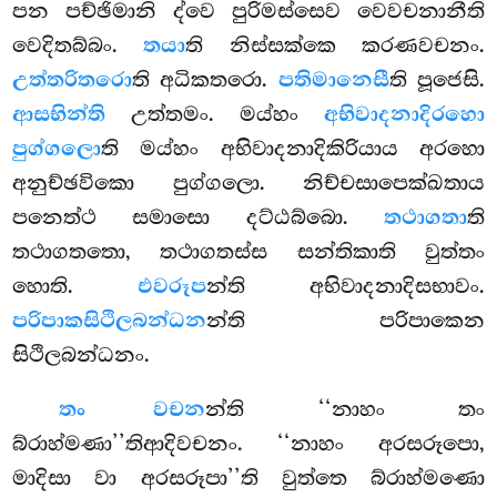
පන පච්ඡිමානි ද්වෙ පුරිමස්සෙව වෙවචනානීති
වෙදිතබ්බං.
තයා
ති නිස්සක්කෙ කරණවචනං.
උත්තරිතරො
ති අධිකතරො.
පතිමානෙසී
ති පූජෙසි.
ආසභින්ති
උත්තමං. මය්හං
අභිවාදනාදිරහො
පුග්ගලො
ති මය්හං අභිවාදනාදිකිරියාය අරහො
අනුච්ඡවිකො පුග්ගලො. නිච්චසාපෙක්ඛතාය
පනෙත්ථ සමාසො දට්ඨබ්බො.
තථාගතා
ති
තථාගතතො, තථාගතස්ස සන්තිකාති වුත්තං
හොති.
එවරූප
න්ති අභිවාදනාදිසභාවං.
පරිපාකසිථිලබන්ධන
න්ති පරිපාකෙන
සිථිලබන්ධනං.
තං වචන
න්ති ‘‘නාහං තං
බ්රාහ්මණා’’තිආදිවචනං. ‘‘නාහං අරසරූපො,
මාදිසා වා අරසරූපා’’ති වුත්තෙ බ්රාහ්මණො