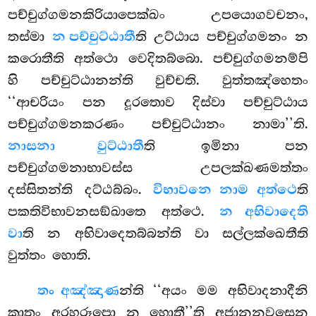
පච්චුග්ගමනකිරියාපෙක්ඛං උපයොගවචනං,
තස්මා
න පච්චුට්ඨාතී
ති උට්ඨාය පච්චුග්ගමනං න
කරොතීති අත්ථො වෙදිතබ්බො. පච්චුග්ගමනම්පි
හි පච්චුට්ඨානන්ති වුච්චති. වුත්තඤ්හෙතං
‘‘ආචරියං පන දූරතොව දිස්වා පච්චුට්ඨාය
පච්චුග්ගමනකරණං පච්චුට්ඨානං නාමා’’ති.
නාසනා වුට්ඨාතී
ති ඉමිනා පන
පච්චුග්ගමනාභාවස්ස උපලක්ඛණමත්තං
දස්සිතන්ති දට්ඨබ්බං.
විභාවනෙ නාම අත්ථෙ
ති
පකතිවිභාවනසඞ්ඛාතෙ අත්ථෙ.
න අභිවාදෙති
වා
ති න අභිවාදෙතබ්බන්ති වා සල්ලක්ඛෙතීති
වුත්තං හොති.
තං අඤ්ඤාණ
න්ති ‘‘අයං මම අභිවාදනාදීනි
කාතුං අරහරූපො න හොතී’’ති අජානනවසෙන