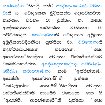
කාරණෙනා’’
තිආදි. තත්ථ
අඤ්ඤං කාරණං වචනං
වා
ති යං චොදකෙන චුදිතකස්ස දොසවිභාවනං
කාරණං, වචනං වා වුත්තං, තං තතො
අඤ්ඤෙනෙව කාරණෙන, වචනෙන වා
පටිච්ඡාදෙති.
කාරණෙනා
ති චොදනාය අමූලාය
අමූලිකභාවදීපනියා යුත්තියා වා.
වචනෙනා
ති
තදත්ථබොධකෙන වචනෙන. ‘‘කො
ආපන්නො’’තිආදිනා චොදනං විස්සජ්ජෙත්වාව
වික්ඛෙපාපජ්ජනං
අඤ්ඤෙනාඤ්ඤං පටිචරණං.
බහිද්ධා කථාපනාමනා
නාම ‘‘ඉත්ථන්නාමං
ආපත්තිං ආපන්නොසී’’ති වුත්තෙ –
‘‘පාටලිපුත්තං ගතොම්හී’’තිආදිනා චොදනං
විස්සජ්ජෙත්වාති අයමෙව විසෙසො. යො හි
‘‘ආපත්තිං ආපන්නොසී’’ති වුත්තො ‘‘කො