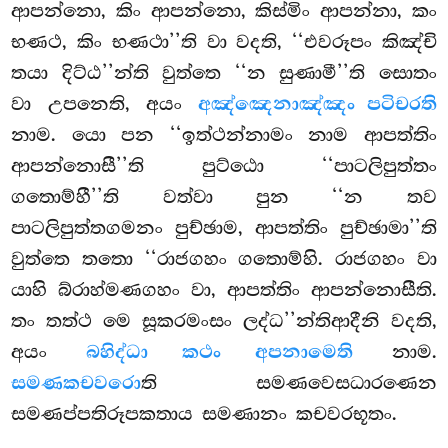
ආපන්නො, කිං ආපන්නො, කිස්මිං ආපන්නා, කං
භණථ, කිං භණථා’’ති වා වදති, ‘‘එවරූපං කිඤ්චි
තයා දිට්ඨ’’න්ති වුත්තෙ ‘‘න සුණාමී’’ති සොතං
වා උපනෙති, අයං
අඤ්ඤෙනාඤ්ඤං පටිචරති
නාම. යො පන ‘‘ඉත්ථන්නාමං නාම ආපත්තිං
ආපන්නොසී’’ති පුට්ඨො ‘‘පාටලිපුත්තං
ගතොම්හී’’ති වත්වා පුන ‘‘න තව
පාටලිපුත්තගමනං පුච්ඡාම, ආපත්තිං පුච්ඡාමා’’ති
වුත්තෙ තතො ‘‘රාජගහං ගතොම්හි. රාජගහං වා
යාහි බ්රාහ්මණගහං වා, ආපත්තිං ආපන්නොසීති.
තං තත්ථ මෙ සූකරමංසං ලද්ධ’’න්තිආදීනි වදති,
අයං
බහිද්ධා කථං අපනාමෙති
නාම
.
සමණකචවරො
ති සමණවෙසධාරණෙන
සමණප්පතිරූපකතාය සමණානං කචවරභූතං.