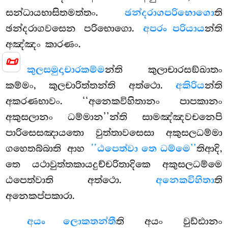
සන්ධායභාසිතමත්තං.
ඡන්දරාගපරිභොගො
ති
ඡන්දරාගවසෙන පරිභොගො.
අපරං පරියාය
න්ති
අඤ්ඤං කාරණං.
📜
කුලසමුදාචාරකම්ම
න්ති කුලාචාරසඞ්ඛාතං
කම්මං, කුලචාරිත්තන්ති අත්ථො.
අකිරිය
න්ති
අකරණභාවං
. ‘‘අනෙකවිහිතානං පාපකානං
අකුසලානං ධම්මාන’’න්ති සාමඤ්ඤවචනෙපි
පාරිසෙසඤායතො වුත්තාවසෙසා අකුසලධම්මා
ගහෙතබ්බාති ආහ
‘‘ඨපෙත්වා තෙ ධම්මෙ’’
තිආදි,
තෙ යථාවුත්තකායදුච්චරිතාදිකෙ අකුසලධම්මෙ
ඨපෙත්වාති අත්ථො.
අනෙකවිහිතා
ති
අනෙකප්පකාරා.
අයං ලොකතන්තී
ති අයං වුඩ්ඪානං