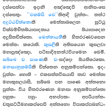
දස්සෙත්වා ඉදානි අඤ්ඤෙපි ආනිසංසෙ
දස්සෙතුං
‘‘එකම්පි චෙ’’
තිආදි වුත්තං. තත්ථ
අදුට්ඨචිත්තො
ති මෙත්තාබලෙන සුට්ඨු
වික්ඛම්භිතබ්යාපාදතාය බ්යාපාදෙන
අදූසිතචිත්තො.
මෙත්තායතී
ති හිතඵරණවසෙන
මෙත්තං
කරොති.
කුසලී
ති අතිසයෙන කුසලවා
මහාපුඤ්ඤො, පටිඝාදිඅනත්ථවිගමෙන ඛෙමී.
සබ්බෙ ච පාණෙ
ති
ච
-සද්දො බ්යතිරෙකො.
මනසානුකම්පී
ති චිත්තෙන අනුකම්පන්තො. ඉදං
වුත්තං හොති – එකසත්තවිසයාපි තාව මෙත්තා
මහාකුසලරාසි, සබ්බෙ පන පාණෙ අත්තනො
පුත්තං විය හිතඵරණෙන මනසා අනුකම්පන්තො
පහුකං පහුං අනප්පකං අපරියන්තං
චතුසට්ඨිමහාකප්පෙපි අත්තනො විපාකප්පබන්ධං