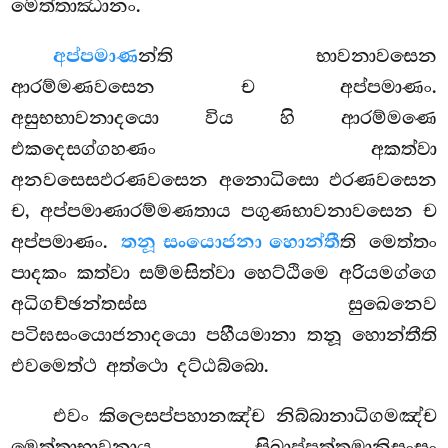
මෙත්තාඣානං.
අප්පමාණ
න්ති භාවනාවසෙන
ආරම්මණවසෙන ච අප්පමාණං.
අසුභභාවනාදයො විය හි ආරම්මණෙ
එකදෙසග්ගහණං අකත්වා
අනවසෙසඵරණවසෙන අනොධිසො ඵරණවසෙන
ච, අප්පමාණාරම්මණතාය පගුණභාවනාවසෙන ච
අප්පමාණං.
තනූ සංයොජනා හොන්තී
ති මෙත්තං
පාදකං කත්වා සම්මසිත්වා හෙට්ඨිමෙ අරියමග්ගෙ
අධිගච්ඡන්තස්ස සුඛෙනෙව
පටිඝසංයොජනාදයො පහීයමානා තනූ හොන්තීති
එවමෙත්ථ අත්ථො දට්ඨබ්බො.
එවං කිලෙසප්පහානඤ්ච නිබ්බානාධිගමඤ්ච
මෙත්තාභාවනාය සිඛාප්පත්තමානිසංසං