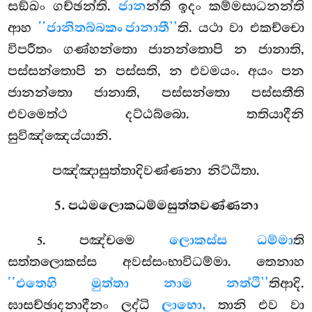
සඞ්ඛං
ගච්ඡන්ති.
ජාන
න්ති ඉදං කම්මසාධනන්ති
ආහ
‘‘ජානිතබ්බකං ජානාතී’’
ති. යථා වා එකච්චො
විපරීතං ගණ්හන්තො ජානන්තොපි න ජානාති,
පස්සන්තොපි න පස්සති, න එවමයං. අයං පන
ජානන්තො ජානාති, පස්සන්තො පස්සතීති
එවමෙත්ථ දට්ඨබ්බො. තතියාදීනි
සුවිඤ්ඤෙය්යානි.
පඤ්ඤාසුත්තාදිවණ්ණනා නිට්ඨිතා.
5. පඨමලොකධම්මසුත්තවණ්ණනා
. පඤ්චමෙ
ලොකස්ස ධම්මා
ති
5
සත්තලොකස්ස අවස්සංභාවිධම්මා. තෙනාහ
‘‘එතෙහි මුත්තා නාම නත්ථි’’
තිආදි.
ඝාසච්ඡාදනාදීනං ලද්ධි
ලාභො,
තානි එව වා