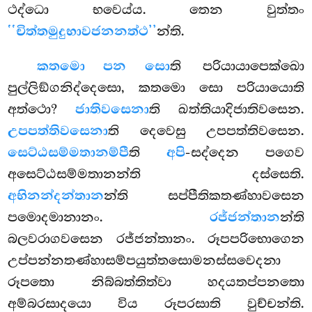
ථද්ධො භවෙය්ය. තෙන වුත්තං
‘‘චිත්තමුදුභාවජනනත්ථ’’
න්ති.
කතමො පන සො
ති පරියායාපෙක්ඛො
පුල්ලිඞ්ගනිද්දෙසො, කතමො සො පරියායොති
අත්ථො?
ජාතිවසෙනා
ති ඛත්තියාදිජාතිවසෙන.
උපපත්තිවසෙනා
ති දෙවෙසු උපපත්තිවසෙන.
සෙට්ඨසම්මතානම්පී
ති
අපි
-සද්දෙන පගෙව
අසෙට්ඨසම්මතානන්ති දස්සෙති.
අභිනන්දන්තාන
න්ති සප්පීතිකතණ්හාවසෙන
පමොදමානානං.
රජ්ජන්තාන
න්ති
බලවරාගවසෙන රජ්ජන්තානං. රූපපරිභොගෙන
උප්පන්නතණ්හාසම්පයුත්තසොමනස්සවෙදනා
රූපතො නිබ්බත්තිත්වා හදයතප්පනතො
අම්බරසාදයො විය රූපරසාති වුච්චන්ති.