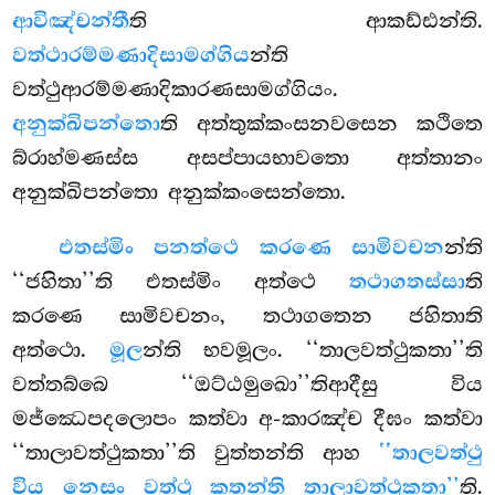
ආවිඤ්චන්තී
ති ආකඩ්ඪන්ති.
වත්ථාරම්මණාදිසාමග්ගිය
න්ති
වත්ථුආරම්මණාදිකාරණසාමග්ගියං.
අනුක්ඛිපන්තො
ති අත්තුක්කංසනවසෙන කථිතෙ
බ්රාහ්මණස්ස අසප්පායභාවතො අත්තානං
අනුක්ඛිපන්තො අනුක්කංසෙන්තො.
එතස්මිං පනත්ථෙ කරණෙ සාමිවචන
න්ති
‘‘ජහිතා’’ති එතස්මිං අත්ථෙ
තථාගතස්සා
ති
කරණෙ සාමිවචනං, තථාගතෙන ජහිතාති
අත්ථො.
මූල
න්ති භවමූලං. ‘‘තාලවත්ථුකතා’’ති
වත්තබ්බෙ ‘‘ඔට්ඨමුඛො’’තිආදීසු විය
මජ්ඣෙපදලොපං කත්වා අ-කාරඤ්ච දීඝං කත්වා
‘‘තාලාවත්ථුකතා’’ති වුත්තන්ති ආහ
‘‘තාලවත්ථු
විය නෙසං වත්ථු කතන්ති තාලාවත්ථුකතා’’
ති.