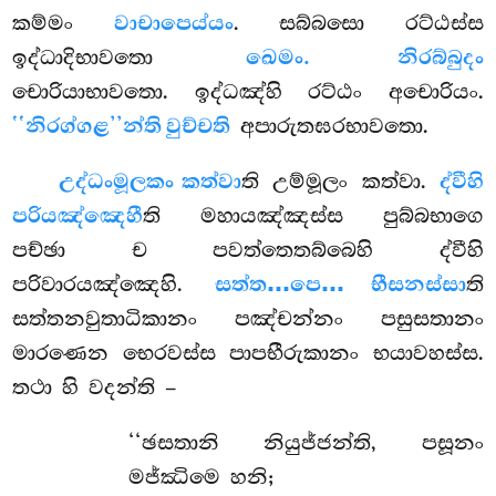
කම්මං
වාචාපෙය්යං
. සබ්බසො රට්ඨස්ස
ඉද්ධාදිභාවතො
ඛෙමං. නිරබ්බුදං
චොරියාභාවතො. ඉද්ධඤ්හි රට්ඨං අචොරියං.
‘‘නිරග්ගළ’’න්ති වුච්චති
අපාරුතඝරභාවතො.
උද්ධංමූලකං කත්වා
ති උම්මූලං කත්වා.
ද්වීහි
පරියඤ්ඤෙහී
ති මහායඤ්ඤස්ස පුබ්බභාගෙ
පච්ඡා ච පවත්තෙතබ්බෙහි ද්වීහි
පරිවාරයඤ්ඤෙහි.
සත්ත…පෙ… භීසනස්සා
ති
සත්තනවුතාධිකානං පඤ්චන්නං පසුසතානං
මාරණෙන භෙරවස්ස පාපභීරුකානං භයාවහස්ස.
තථා හි වදන්ති –
‘‘ඡසතානි
නියුජ්ජන්ති, පසූනං
මජ්ඣිමෙ හනි;