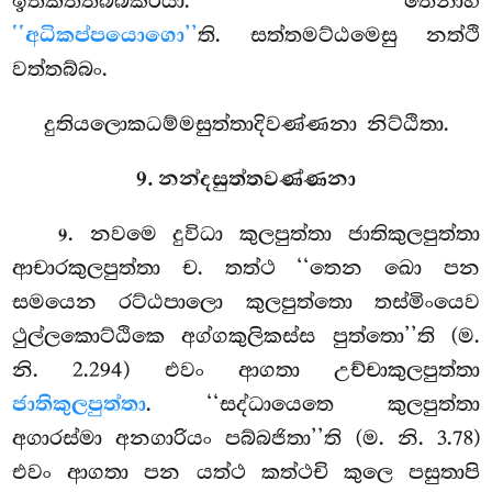
ඉතිකත්තබ්බකිරියා. තෙනාහ
‘‘අධිකප්පයොගො’’
ති. සත්තමට්ඨමෙසු නත්ථි
වත්තබ්බං.
දුතියලොකධම්මසුත්තාදිවණ්ණනා නිට්ඨිතා.
9. නන්දසුත්තවණ්ණනා
. නවමෙ
දුවිධා කුලපුත්තා ජාතිකුලපුත්තා
9
ආචාරකුලපුත්තා ච. තත්ථ ‘‘තෙන ඛො පන
සමයෙන රට්ඨපාලො කුලපුත්තො තස්මිංයෙව
ථුල්ලකොට්ඨිකෙ
අග්ගකුලිකස්ස පුත්තො’’ති (ම.
නි. 2.294) එවං ආගතා උච්චාකුලපුත්තා
ජාතිකුලපුත්තා
. ‘‘සද්ධායෙතෙ කුලපුත්තා
අගාරස්මා අනගාරියං පබ්බජිතා’’ති (ම. නි. 3.78)
එවං ආගතා පන යත්ථ කත්ථචි කුලෙ පසුතාපි