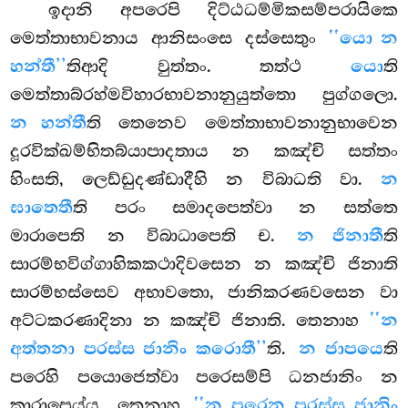
ඉදානි අපරෙපි දිට්ඨධම්මිකසම්පරායිකෙ
මෙත්තාභාවනාය ආනිසංසෙ දස්සෙතුං
‘‘යො න
හන්තී’’
තිආදි වුත්තං. තත්ථ
යො
ති
මෙත්තාබ්රහ්මවිහාරභාවනානුයුත්තො පුග්ගලො.
න හන්තී
ති තෙනෙව මෙත්තාභාවනානුභාවෙන
දූරවික්ඛම්භිතබ්යාපාදතාය න කඤ්චි සත්තං
හිංසති, ලෙඩ්ඩුදණ්ඩාදීහි න විබාධති වා.
න
ඝාතෙතී
ති පරං සමාදපෙත්වා න සත්තෙ
මාරාපෙති න විබාධාපෙති ච.
න ජිනාතී
ති
සාරම්භවිග්ගාහිකකථාදිවසෙන න කඤ්චි ජිනාති
සාරම්භස්සෙව අභාවතො, ජානිකරණවසෙන වා
අට්ටකරණාදිනා න කඤ්චි ජිනාති. තෙනාහ
‘‘න
අත්තනා පරස්ස ජානිං කරොතී’’
ති.
න ජාපයෙ
ති
පරෙහි පයොජෙත්වා පරෙසම්පි ධනජානිං න
කාරාපෙය්ය. තෙනාහ
‘‘න පරෙන පරස්ස ජානිං