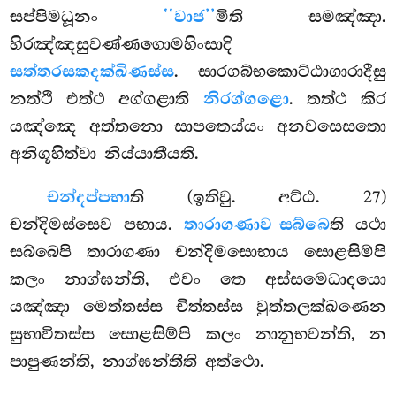
සප්පිමධූනං
‘‘වාජ’’
මිති සමඤ්ඤා.
හිරඤ්ඤසුවණ්ණගොමහිංසාදි
සත්තරසකදක්ඛිණස්ස
. සාරගබ්භකොට්ඨාගාරාදීසු
නත්ථි එත්ථ අග්ගළාති
නිරග්ගළො
. තත්ථ කිර
යඤ්ඤෙ අත්තනො සාපතෙය්යං අනවසෙසතො
අනිගූහිත්වා නිය්යාතීයති.
චන්දප්පභා
ති (ඉතිවු. අට්ඨ. 27)
චන්දිමස්සෙව පභාය.
තාරාගණාව සබ්බෙ
ති යථා
සබ්බෙපි තාරාගණා චන්දිමසොභාය සොළසිම්පි
කලං නාග්ඝන්ති, එවං තෙ අස්සමෙධාදයො
යඤ්ඤා මෙත්තස්ස චිත්තස්ස වුත්තලක්ඛණෙන
සුභාවිතස්ස සොළසිම්පි කලං නානුභවන්ති, න
පාපුණන්ති, නාග්ඝන්තීති අත්ථො.