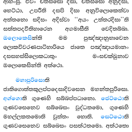
ආහංසු. එවං චතස්සො දිසා, චතස්සො අනුදිසා,
හෙට්ඨා, උපරීති දසපි දිසා අනුවිලොකෙත්වා
අත්තනො සදිසං අදිස්වා ‘‘අයං උත්තරදිසා’’ති
සත්තපදවීතිහාරෙන
අගමාසීති වෙදිතබ්බා.
ඔලොකෙසි
න්ති මම පුඤ්ඤානුභාවෙන
ලොකවිවරණපාටිහාරියෙ ජාතෙ පඤ්ඤායමානං
දසසහස්සිලොකධාතුං මංසචක්ඛුනාව
ඔලොකෙසින්ති අත්ථො.
මහාපුරිසො
ති
ජාතිගොත්තකුලප්පදෙසාදිවසෙන මහන්තපුරිසො.
අග්ගො
ති ගුණෙහි සබ්බප්පධානො.
ජෙට්ඨො
ති
ගුණවසෙනෙව සබ්බෙසං වුද්ධතමො, ගුණෙහි
මහල්ලකතමොති වුත්තං හොති.
සෙට්ඨො
ති
ගුණවසෙනෙව සබ්බෙසං පසත්ථතමො. අත්ථතො