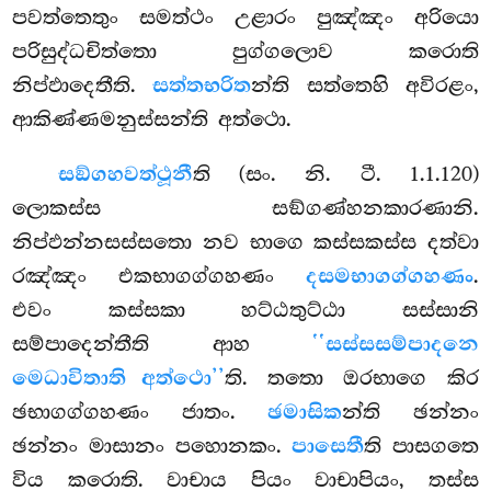
පවත්තෙතුං සමත්ථං උළාරං පුඤ්ඤං අරියො
පරිසුද්ධචිත්තො පුග්ගලොව කරොති
නිප්ඵාදෙතීති.
සත්තභරිත
න්ති සත්තෙහි අවිරළං,
ආකිණ්ණමනුස්සන්ති අත්ථො.
සඞ්ගහවත්ථූනී
ති (සං. නි. ටී. 1.1.120)
ලොකස්ස සඞ්ගණ්හනකාරණානි.
නිප්ඵන්නසස්සතො නව භාගෙ කස්සකස්ස දත්වා
රඤ්ඤං එකභාගග්ගහණං
දසමභාගග්ගහණං
.
එවං කස්සකා හට්ඨතුට්ඨා සස්සානි
සම්පාදෙන්තීති ආහ
‘‘සස්සසම්පාදනෙ
මෙධාවිතාති අත්ථො’’
ති. තතො ඔරභාගෙ කිර
ඡභාගග්ගහණං ජාතං.
ඡමාසික
න්ති ඡන්නං
ඡන්නං මාසානං පහොනකං.
පාසෙතී
ති පාසගතෙ
විය කරොති. වාචාය පියං වාචාපියං, තස්ස