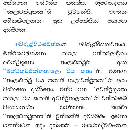
අත්තනො වත්ථුස්ස කතත්තා රූපරසාදයො
‘‘තාලාවත්ථුකතා’’ති වුච්චන්ති. එතෙන
පහීනකිලෙසානං පුන උප්පත්තියා අභාවො
දස්සිතො.
අවිරුළ්හිධම්මත්තා
ති අවිරුළ්හිසභාවතාය.
මත්ථකච්ඡින්නො තාලො පත්තඵලාදීනං
අවත්ථුභූතො තාලාවත්ථූති ආහ
‘‘මත්ථකච්ඡින්නතාලො විය කතා’’
ති. එතෙන
‘‘තාලාවත්ථු විය කතාති තාලාවත්ථුකතා’’ති අයං
විග්ගහො දස්සිතො. එත්ථ පන ‘‘අවත්ථුභූතො
තාලො විය කතාති අවත්ථුතාලකතා’’ති වත්තබ්බෙ
විසෙසනස්ස පරනිපාතං කත්වා
‘‘තාලාවත්ථුකතා’’ති වුත්තන්ති දට්ඨබ්බං. ඉමිනා
පනත්ථෙන ඉදං දස්සෙති – රූපරසාදිවචනෙන