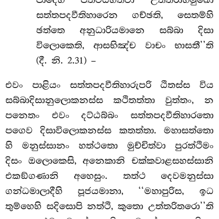
සත්තපදවීතිහාරෙන ගච්ඡති, සෙතම්හි
ඡත්තෙ අනුධාරියමානෙ සබ්බා දිසා
විලොකෙති, ආසභිඤ්ච වාචං භාසතී’’ති
(දී. නි. 2.31) –
එවං
පාළියං සත්තපදවීතිහාරුපරි ඨිතස්ස විය
සබ්බාදිසානුලොකනස්ස කථිතත්තා වුත්තං, න
පනෙතං එවං දට්ඨබ්බං සත්තපදවීතිහාරතො
පගෙව දිසාවිලොකනස්ස කතත්තා. මහාසත්තො
හි මනුස්සානං හත්ථතො මුච්චිත්වා පුරත්ථිමං
දිසං ඔලොකෙසි, අනෙකානි චක්කවාළසහස්සානි
එකඞ්ගණානි අහෙසුං. තත්ථ දෙවමනුස්සා
ගන්ධමාලාදීහි පූජයමානා, ‘‘මහාපුරිස, ඉධ
තුම්හෙහි සදිසොපි නත්ථි, කුතො උත්තරිතරො’’ති