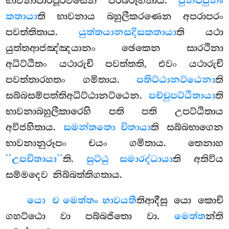
භාවනාපාරිපූරිවසෙන පරිබ්රූහිතාය.
පුනප්පුනං
කතායා
ති භාවනාය බහුලීකරණෙන අපරාපරං
පවත්තිතාය.
යුත්තයානසදිසකතායා
ති යථා
යුත්තආජඤ්ඤයානං ඡෙකෙන සාරථිනා
අධිට්ඨිතං යථාරුචි පවත්තති, එවං යථාරුචි
පවත්තාරහතං ගමිතාය.
පතිට්ඨානට්ඨෙනා
ති
සබ්බසම්පත්තිඅධිට්ඨානට්ඨෙන.
පච්චුපට්ඨිතායා
ති
භාවනාබහුලීකාරෙහි පති පති උපට්ඨිතාය
අවිජහිතාය.
සමන්තතො චිතායා
ති සබ්බභාගෙන
භාවනානුරූපං චයං ගමිතාය. තෙනාහ
‘‘උපචිතායා’’
ති.
සුට්ඨු සමාරද්ධායා
ති අතිවිය
සම්මදෙව නිබ්බත්තිගතාය.
යො
ච මෙත්තං භාවයතී
තිආදීසු යො කොචි
ගහට්ඨො වා පබ්බජිතො වා.
මෙත්ත
න්ති