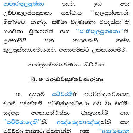
ආචාරකුලපුත්තා
නාම. ඉධ පන
උච්චාකුලප්පසුතතං සන්ධාය ‘‘කුලපුත්තොති,
භික්ඛවෙ, නන්දං සම්මා වදමානො වදෙය්යා’’ති
භගවතා වුත්තන්ති ආහ
‘‘ජාතිකුලපුත්තො’’
ති.
උභොහිපි පන කාරණෙහි තස්ස
කුලපුත්තභාවොයෙව. සෙසමෙත්ථ උත්තානමෙව.
නන්දසුත්තවණ්ණනා නිට්ඨිතා.
10. කාරණ්ඩවසුත්තවණ්ණනා
. දසමෙ
පටිචරතී
ති පටිච්ඡාදනවසෙන
10
චරති පවත්තති. පටිච්ඡාදනට්ඨො එව වා චරති-
සද්දො අනෙකත්ථත්තා ධාතූනන්ති ආහ
‘‘පටිච්ඡාදෙතී’’
ති.
අඤ්ඤෙනාඤ්ඤ
න්ති පන
පටිච්ඡාදනාකාරදස්සනන්ති ආහ
‘‘අඤ්ඤෙන