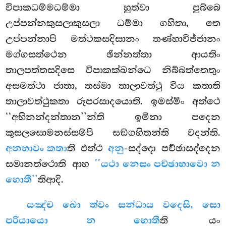
විපාකධම්මධම්මා හුත්වා පුබ්බෙ
උප්පන්නකුසලාකුසලා ධම්මා ගහිතා, තෙ
උප්පන්නාපි මත්ථකසදිසානං තණ්හාවිජ්ජානං
මග්ගසත්ථෙන ඡින්නත්තා ආයතිං
තාලපත්තසදිසෙ විපාකක්ඛන්ධෙ නිබ්බත්තෙතුං
අසමත්ථා ජාතා, තස්මා තාලාවත්ථු විය කතාති
තාලාවත්ථුකතා රූපරසාදයොති
. ඉමස්මිං අත්ථෙ
‘‘අභිනන්දන්තාන’’න්ති ඉමිනා පදෙන
කුසලසොමනස්සම්පි සඞ්ගහිතන්ති වදන්ති.
අනභාවං කතා
ති එත්ථ
අනු
-සද්දො පච්ඡාසද්දෙන
සමානත්ථොති ආහ
‘‘යථා නෙසං පච්ඡාභාවො න
හොතී’’
තිආදි.
යඤ්ච ඛො ත්වං සන්ධාය වදෙසි, සො
පරියායො න හොතී
ති යං