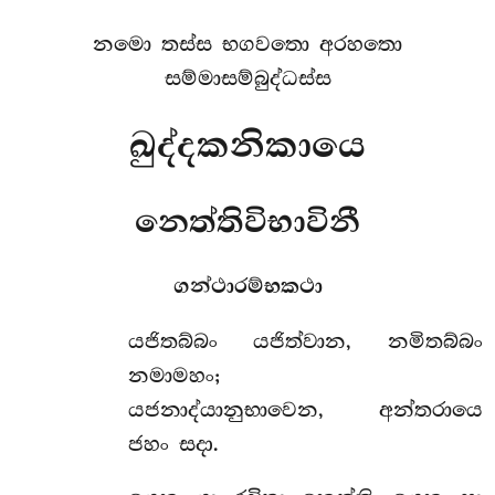
නමො තස්ස භගවතො අරහතො
සම්මාසම්බුද්ධස්ස
ඛුද්දකනිකායෙ
නෙත්තිවිභාවිනී
ගන්ථාරම්භකථා
යජිතබ්බං
යජිත්වාන, නමිතබ්බං
නමාමහං;
යජනාද්යානුභාවෙන, අන්තරායෙ
ජහං සදා.