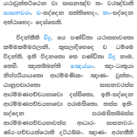
යථාවුත්තට්ඨෙන වා සාසනඤ්ච තං වරඤ්චාති
සාසනවරං
.
ච
-සද්දෙන සත්තිභෙදං,
තං
-සද්දෙන
අත්ථාභෙදං දෙස්සෙති.
විදන්තීති
විදූ
. යෙ පණ්ඩිතා යථාසභාවතො
කම්මකම්මඵලානි, කුසලාදිභෙදෙ ච ධම්මෙ
විදන්ති, ඉති විදනතො තෙ පණ්ඩිතා
විදූ
නාම,
තෙහි. ඤාතබ්බන්ති
ඤෙය්යං
. ඤා-ධාතුයා
නිප්පරියායතො ආරම්මණිකං ඤාණං වුත්තං,
ඨානූපචාරතො සාසනවරස්ස
ආරම්මණපච්චයභාවො දස්සිතො, ඉති-සද්දෙන
ආරම්මණපච්චයභාවො පරාමසිතො. තස්ස ඉති-
සද්දෙන පරාමසිතබ්බස්ස
ආරම්මණපච්චයභාවස්ස ආධාරං සාසනවරං
ණ්ය-පච්චයත්ථොති දට්ඨබ්බං. ඤාණං අරහතීති