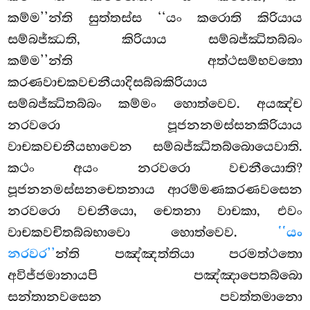
කම්ම’’න්ති සුත්තස්ස ‘‘යං කරොති කිරියාය
සම්බජ්ඣති, කිරියාය සම්බජ්ඣිතබ්බං
කම්ම’’න්ති අත්ථසම්භවතො
කරණවාචකවචනීයාදිසබ්බකිරියාය
සම්බජ්ඣිතබ්බං කම්මං හොත්වෙව. අයඤ්ච
නරවරො පූජනනමස්සනකිරියාය
වාචකවචනීයභාවෙන සම්බජ්ඣිතබ්බොයෙවාති.
කථං අයං නරවරො වචනීයොති?
පූජනනමස්සනචෙතනාය ආරම්මණකරණවසෙන
නරවරො වචනීයො, චෙතනා වාචකා, එවං
වාචකවචිතබ්බභාවො හොත්වෙව.
‘‘යං
නරවර’’
න්ති පඤ්ඤත්තියා පරමත්ථතො
අවිජ්ජමානායපි පඤ්ඤාපෙතබ්බො
සන්තානවසෙන පවත්තමානො