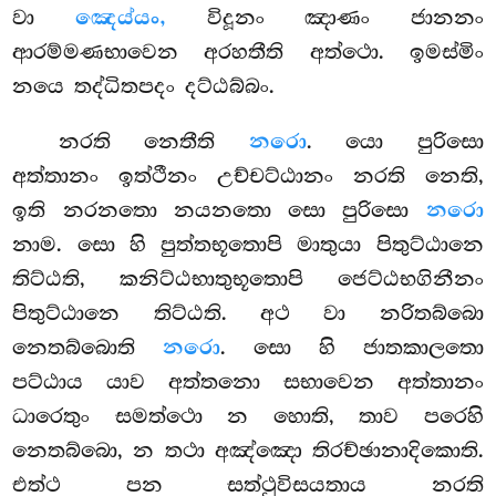
වා
ඤෙය්යං,
විදූනං ඤාණං ජානනං
ආරම්මණභාවෙන අරහතීති අත්ථො. ඉමස්මිං
නයෙ තද්ධිතපදං දට්ඨබ්බං.
නරති
නෙතීති
නරො
. යො පුරිසො
අත්තානං ඉත්ථීනං උච්චට්ඨානං නරති නෙති,
ඉති නරනතො නයනතො සො පුරිසො
නරො
නාම. සො හි පුත්තභූතොපි මාතුයා පිතුට්ඨානෙ
තිට්ඨති, කනිට්ඨභාතුභූතොපි ජෙට්ඨභගිනීනං
පිතුට්ඨානෙ තිට්ඨති. අථ වා නරිතබ්බො
නෙතබ්බොති
නරො
. සො හි ජාතකාලතො
පට්ඨාය යාව අත්තනො සභාවෙන අත්තානං
ධාරෙතුං සමත්ථො න හොති, තාව පරෙහි
නෙතබ්බො, න තථා අඤ්ඤො තිරච්ඡානාදිකොති.
එත්ථ පන සත්ථුවිසයතාය නරති