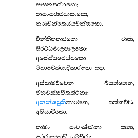
සාසනපග්ගහො;
පාසංසරාජපාසංසො,
නරාචින්තෙය්යචින්තකො.
චින්තිතකාරකො රාජා,
සිරට්ඨිමාලපාලකො;
අජෙය්යජෙය්යකො
මහාචෙත්යාදිකාරකො සදා.
අස්සාමච්චෙන බ්යත්තෙන,
ජිනචක්කහිතත්ථිනා;
අනන්තසුති
නාමෙන, සක්කච්චං
අභියාචිතො.
කාමං සංවණ්ණනා කතා,
ථෙරාසභෙහි ගම්භීරා;