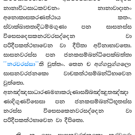
නානාවිධසාධකවචනං නානාවාදානං
අනොකාසකරණත්ථාය කතං.
ස්වාක්ඛාතතාදිධම්මගුණා පන සාසනස්ස
විසෙසදෙසකනරවරසද්දෙන වා
පරිදීපකත්ථභාවෙන වා දීපිතා අවිනාභාවතො.
සාසනවරස්ස පන ජනකසම්බන්ධිපෙක්ඛත්තා
‘‘නරවරස්සා’’
ති වුත්තං. තෙන ච අග්ගපුග්ගලො
සාසනවරජනකො වාචකත්ථසම්බන්ධිභාවෙන
වුත්තො.
අනඤ්ඤසාධාරණමහාකරුණාසබ්බඤ්ඤුතඤ්ඤා
ණාදිගුණවිසෙසා පන ජනකසම්බන්ධිභූතස්ස
නරස්ස විසෙසකෙනවරසද්දෙන වා
පරිදීපකත්ථභාවෙන වා දීපිතො.