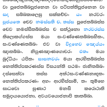
වා පූජෙතබ්බපූජනෙන වා පටිපත්තිපූජනෙන වා
සදා
සබ්බකාලෙසු සක්කච්චං
යං
නරවරං
පූජයතෙ
චෙව
නමස්සති ච, තස්ස
පූජෙතබ්බස්ස
චෙව නමස්සිතබ්බස්ස ච සත්ථුනො
නරවරස්ස
තිලොකග්ගස්ස මයා සංවණ්ණෙතබ්බසහිතං,
සංවණ්ණෙතබ්බං එව වා
විදූහෙව ඤෙය්යං
ඤාතබ්බං. නිපුණඤාණගොචරං
එතං
මයා
බුද්ධියං ඨපිතං
සාසනවරං
මයා ආරභිතබ්බස්ස
නෙත්තිප්පකරණස්ස විසයන්ති පඨමං ජානිතබ්බං
දස්සෙත්වා තස්ස අත්ථසංවණ්ණනාභූතං
නෙත්තිප්පකරණං අහං ආරභිස්සාමි, තං තුම්හෙ
සාධවො සුණාථ මනසි කරොථාති
සමුදායයොජනා, අවයවයොජනාපි කාතබ්බා.