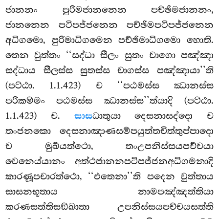
ජානනං පුරිමජානනෙන පච්ඡිමජානනං,
ජානනෙන පටිපජ්ජනෙන පච්ඡිමපටිපජ්ජනෙන
අධිගමො, පුරිමාධිගමෙන පච්ඡිමාධිගමො හොති.
තෙන වුත්තං ‘‘සද්ධා සීලං සුතං චාගො පඤ්ඤා
සද්ධාය සීලස්ස සුතස්ස චාගස්ස පඤ්ඤායා’’ති
(පට්ඨා. 1.1.423) ච ‘‘පඨමස්ස ඣානස්ස
පරිකම්මං පඨමස්ස ඣානස්ස’’ත්යාදි (පට්ඨා.
1.1.423) ච.
සාස
ධාතුයා දෙසනාසද්දො ච
තංජනකො දෙසනාඤාණසම්පයුත්තචිත්තුප්පාදො
ච මුඛ්යත්ථො, තංඋපනිස්සයපච්චයා
වෙනෙය්යානං අත්ථජානනපටිපජ්ජනඅධිගමනාදි
කාරණූපචාරත්ථො, ‘‘එතෙනා’’ති පදෙන වුත්තාය
සාසනභූතාය නාමපඤ්ඤත්තියා
කරණසත්තිසඞ්ඛාතා උපනිස්සයපච්චයසත්ති