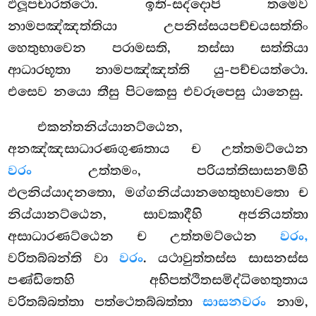
ඵලූපචාරත්ථො. ඉති-සද්දොපි තමෙව
නාමපඤ්ඤත්තියා උපනිස්සයපච්චයසත්තිං
හෙතුභාවෙන පරාමසති, තස්සා සත්තියා
ආධාරභූතා නාමපඤ්ඤත්ති යු-පච්චයත්ථො.
එසෙව නයො තීසු පිටකෙසු එවරූපෙසු ඨානෙසු.
එකන්තනිය්යානට්ඨෙන,
අනඤ්ඤසාධාරණගුණතාය ච උත්තමට්ඨෙන
වරං
උත්තමං, පරියත්තිසාසනම්හි
ඵලනිය්යාදනතො, මග්ගනිය්යානහෙතුභාවතො ච
නිය්යානට්ඨෙන, සාවකාදීහි අජනියත්තා
අසාධාරණට්ඨෙන ච උත්තමට්ඨෙන
වරං,
වරිතබ්බන්ති වා
වරං
. යථාවුත්තස්ස සාසනස්ස
පණ්ඩිතෙහි අභිපත්ථිතසමිද්ධිහෙතුතාය
වරිතබ්බත්තා පත්ථෙතබ්බත්තා
සාසනවරං
නාම,