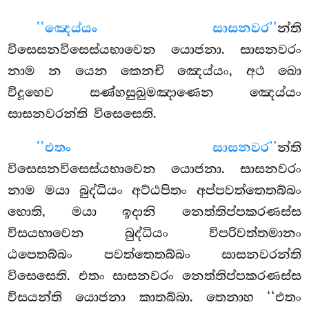
‘‘ඤෙය්යං සාසනවර’’
න්ති
විසෙසනවිසෙස්යභාවෙන යොජනා. සාසනවරං
නාම න යෙන කෙනචි ඤෙය්යං, අථ ඛො
විදූහෙව සණ්හසුඛුමඤාණෙන ඤෙය්යං
සාසනවරන්ති විසෙසෙති.
‘‘එතං සාසනවර’’
න්ති
විසෙසනවිසෙස්යභාවෙන යොජනා. සාසනවරං
නාම මයා බුද්ධියං අට්ඨපිතං අප්පවත්තෙතබ්බං
හොති, මයා ඉදානි නෙත්තිප්පකරණස්ස
විසයභාවෙන බුද්ධියං විපරිවත්තමානං
ඨපෙතබ්බං පවත්තෙතබ්බං සාසනවරන්ති
විසෙසෙති. එතං සාසනවරං නෙත්තිප්පකරණස්ස
විසයන්ති යොජනා කාතබ්බා. තෙනාහ ‘‘එතං