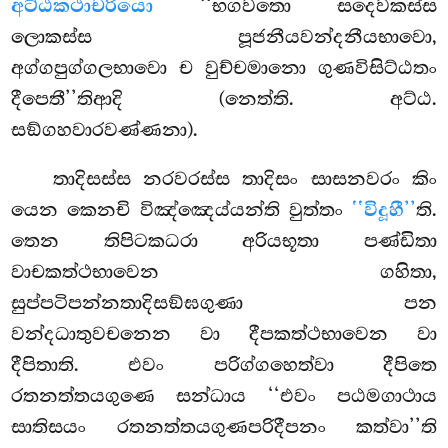
අට්ඨකථාචරියො
‘‘භගවතො සදෙවකස්ස
ලොකස්ස පූජනීයවන්දනීයභාවො,
අග්ගපුග්ගලභාවො ච වුච්චමානො ගුණවිසිට්ඨතං
දීපෙතී’’තිආදි (නෙත්ති. අට්ඨ.
සඞ්ගහවාරවණ්ණනා).
තාදිසස්ස නරවරස්ස තාදිසං සාසනවරං කිං
යෙන කෙනචි විඤ්ඤෙය්යන්ති වුත්තං
‘‘විදූහී’’
ති.
තෙන තිපිටකධරා අරියභූතා පණ්ඩිතා
වාචකත්ථභාවෙන ගහිතා,
සුප්පටිපන්නතාදිසඞ්ඝගුණා පන
වන්දධාතුවචනෙන වා දීපකත්ථභාවෙන වා
දීපිතාති. එවං පරිග්ගහෙත්වා දීපිතෙ
රතනත්තයගුණෙ සන්ධාය ‘‘එවං පඨමගාථාය
සාතිසයං රතනත්තයගුණපරිදීපනං කත්වා’’ති