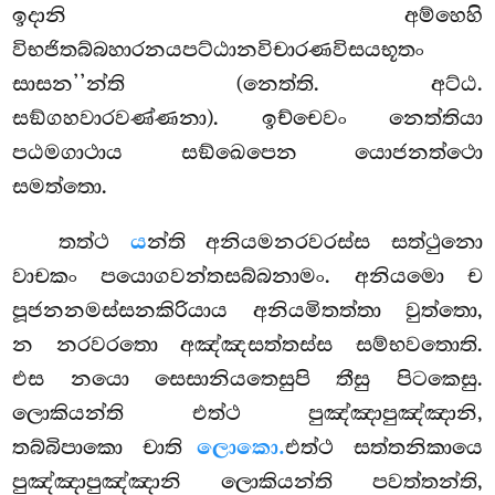
ඉදානි අම්හෙහි
විභජිතබ්බහාරනයපට්ඨානවිචාරණවිසයභූතං
සාසන’’න්ති (නෙත්ති. අට්ඨ.
සඞ්ගහවාරවණ්ණනා). ඉච්චෙවං නෙත්තියා
පඨමගාථාය සඞ්ඛෙපෙන යොජනත්ථො
සමත්තො.
තත්ථ
ය
න්ති අනියමනරවරස්ස සත්ථුනො
වාචකං පයොගවන්තසබ්බනාමං. අනියමො ච
පූජනනමස්සනකිරියාය අනියමිතත්තා වුත්තො,
න නරවරතො අඤ්ඤසත්තස්ස සම්භවතොති.
එස නයො සෙසානියතෙසුපි තීසු පිටකෙසු.
ලොකියන්ති එත්ථ පුඤ්ඤාපුඤ්ඤානි,
තබ්බිපාකො චාති
ලොකො.
එත්ථ සත්තනිකායෙ
පුඤ්ඤාපුඤ්ඤානි ලොකියන්ති පවත්තන්ති,