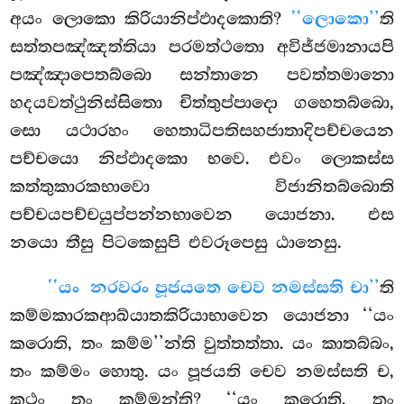
අයං ලොකො කිරියානිප්ඵාදකොති?
‘‘ලොකො’’
ති
සත්තපඤ්ඤත්තියා පරමත්ථතො අවිජ්ජමානායපි
පඤ්ඤාපෙතබ්බො සන්තානෙ පවත්තමානො
හදයවත්ථුනිස්සිතො චිත්තුප්පාදො ගහෙතබ්බො,
සො යථාරහං හෙතාධිපතිසහජාතාදිපච්චයෙන
පච්චයො නිප්ඵාදකො භවෙ. එවං ලොකස්ස
කත්තුකාරකභාවො විජානිතබ්බොති
පච්චයපච්චයුප්පන්නභාවෙන යොජනා. එස
නයො තීසු පිටකෙසුපි එවරූපෙසු ඨානෙසු.
‘‘යං
නරවරං පූජයතෙ චෙව නමස්සති චා’’
ති
කම්මකාරකආඛ්යාතකිරියාභාවෙන යොජනා ‘‘යං
කරොති, තං කම්ම’’න්ති වුත්තත්තා. යං කාතබ්බං,
තං කම්මං හොතු. යං පූජයති චෙව නමස්සති ච,
කථං තං කම්මන්ති? ‘‘යං
කරොති, තං