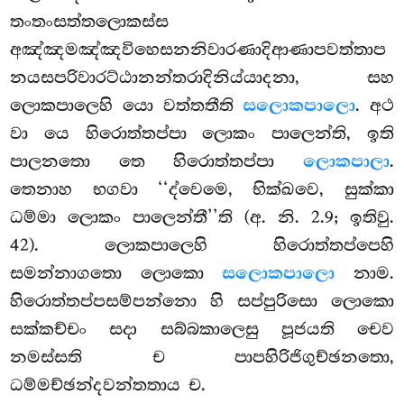
තංතංසත්තලොකස්ස
අඤ්ඤමඤ්ඤවිහෙසනනිවාරණාදිආණාපවත්තාප
නයසපරිවාරට්ඨානන්තරාදිනිය්යාදනා, සහ
ලොකපාලෙහි යො වත්තතීති
සලොකපාලො
. අථ
වා යෙ හිරොත්තප්පා ලොකං පාලෙන්ති, ඉති
පාලනතො තෙ හිරොත්තප්පා
ලොකපාලා
.
තෙනාහ භගවා ‘‘ද්වෙමෙ, භික්ඛවෙ, සුක්කා
ධම්මා ලොකං පාලෙන්තී’’ති (අ. නි. 2.9; ඉතිවු.
42). ලොකපාලෙහි හිරොත්තප්පෙහි
සමන්නාගතො ලොකො
සලොකපාලො
නාම.
හිරොත්තප්පසම්පන්නො හි සප්පුරිසො ලොකො
සක්කච්චං සදා සබ්බකාලෙසු පූජයති චෙව
නමස්සති ච පාපහිරිජිගුච්ඡනතො,
ධම්මච්ඡන්දවන්තතාය ච.