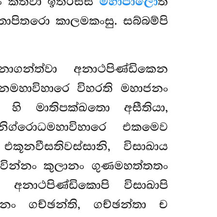
ං කත්වා ඉතරස්ස
මහාපාලො
ති
ාපිතරො කාලමකංසු. සබ්බම්පි
නාගන්ත්වා අනාථපිණ්ඩිකෙන
නමහාවිහාරෙ විහරති මහාජනං
ි මාතිපක්ඛතො අසීතියා,
ෙ නිග්රොධමහාවිහාරෙ එකමෙව
කූනවීසතිවස්සානි, විසාඛාය
ද්වින්නං කුලානං ගුණමහත්තතං
. අනාථපිණ්ඩිකොපි විසාඛාපි
නං ගච්ඡන්ති, ගච්ඡන්තා ච