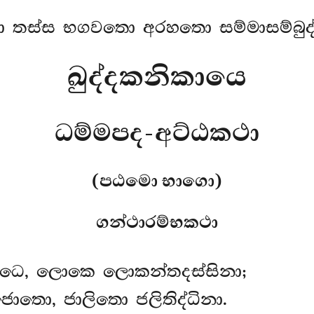
 තස්ස භගවතො අරහතො සම්මාසම්බුද්
ඛුද්දකනිකායෙ
ධම්මපද-අට්ඨකථා
(පඨමො භාගො)
ගන්ථාරම්භකථා
ධෙ
, ලොකෙ ලොකන්තදස්සිනා;
ොතො, ජාලිතො ජලිතිද්ධිනා.