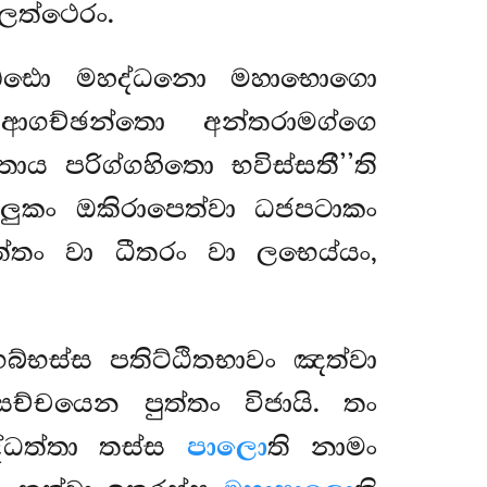
ලත්ථෙරං.
 අඩ්ඪො මහද්ධනො මහාභොගො
ආගච්ඡන්තො අන්තරාමග්ගෙ
ය පරිග්ගහිතො භවිස්සතී’’ති
ාලුකං ඔකිරාපෙත්වා ධජපටාකං
ත්තං වා ධීතරං වා ලභෙය්යං,
ගබ්භස්ස පතිට්ඨිතභාවං ඤත්වා
ච්චයෙන පුත්තං විජායි. තං
ද්ධත්තා තස්ස
පාලො
ති නාමං