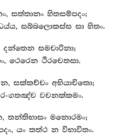
, සත්තානං හිතසම්පදං;
ය්ය, සබ්බලොකස්ස සා හිතං.
 දන්තෙන සමචාරිනා;
ං, ථෙරෙන ථිරචෙතසා.
ෙන
, සක්කච්චං අභියාචිතො;
ථාර-ගතඤ්ච වචනක්කමං.
න
, තන්තිභාසං මනොරමං;
දං, යං තත්ථ න විභාවිතං.