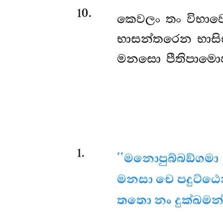
10
.
කෙවලං තං විභාව
භාසන්තරෙන භාසිස
මනසො පීතිපාමොජ්ජ
1
.
‘‘මනොපුබ්බඞ්ගමා
මනසා චෙ පදුට්ඨෙන
තතො නං දුක්ඛමන්