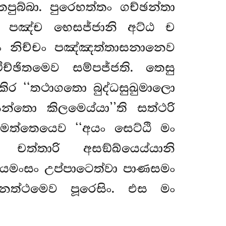
ුබ්බා. පුරෙභත්තං ගච්ඡන්තා
තා පඤ්ච භෙසජ්ජානි අට්ඨ ච
ානං නිච්චං පඤ්ඤත්තාසනානෙව
්ඡිතමෙව සම්පජ්ජති. තෙසු
කිර ‘‘තථාගතො බුද්ධසුඛුමාලො
න්තො කිලමෙය්යා’’ති සත්ථරි
නමත්තෙයෙව ‘‘අයං සෙට්ඨි මං
 චත්තාරි අසඞ්ඛ්යෙය්යානි
හදයමංසං උප්පාටෙත්වා පාණසමං
සනත්ථමෙව පූරෙසිං. එස මං