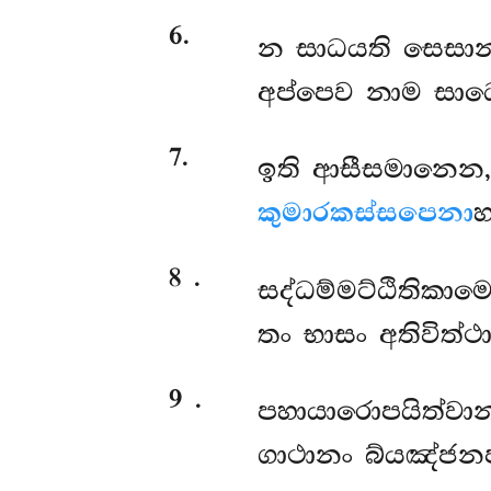
6
.
න සාධයති සෙසානං
අප්පෙව නාම සාධෙ
7
.
ඉති ආසීසමානෙන,
කුමාරකස්සපෙනා
හ
8
.
සද්ධම්මට්ඨිතිකාම
තං භාසං අතිවිත්
9
.
පහායාරොපයිත්වා
ගාථානං බ්යඤ්ජනප