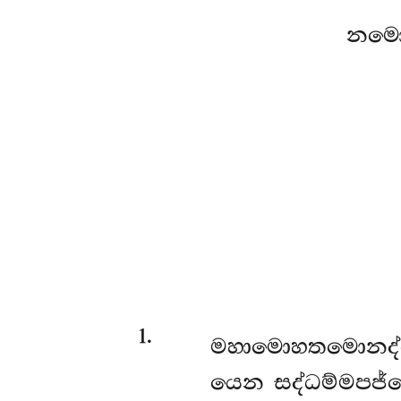
නමො
1
.
මහාමොහතමොනද්
යෙන සද්ධම්මපජ්ජ