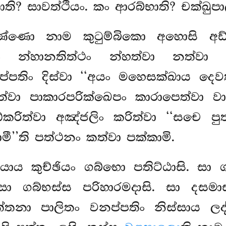
ි? සාවත්ථියං. කං ආරබ්භාති? චක්ඛුපා
ුවණ්ණො නාම කුටුම්බිකො අහොසි
 න්හානතිත්ථං න්හත්වා නත්වා 
පතිං දිස්වා ‘‘අයං මහෙසක්ඛාය දෙවතා
වා පාකාරපරික්ඛෙපං කාරාපෙත්වා ව
්කරිත්වා අඤ්ජලිං කරිත්වා ‘‘සචෙ පු
මී’’ති පත්ථනං කත්වා පක්කාමි.
යාය කුච්ඡියං ගබ්භො පතිට්ඨාසි. සා
ගබ්භස්ස පරිහාරමදාසි. සා දසමාස
ත්තනා පාලිතං වනප්පතිං නිස්සාය ල