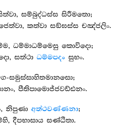
ත්වා, සම්බුද්ධස්ස සිරීමතො;
ජෙත්වා, කත්වා සඞ්ඝස්ස චඤ්ජලිං.
ම, ධම්මාධම්මෙසු කොවිදො;
දො, සත්ථා
ධම්මපදං
සුභං.
ග-සමුස්සාහිතමානසො;
ානං, පීතිපාමොජ්ජවඩ්ඪනං.
, නිපුණා
අත්ථවණ්ණනා
;
්හි, දීපභාසාය සණ්ඨිතා.