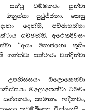
 සත්ථු ධම්මකථං සුත්වා
මනුස්සා පුථුජ්ජනා. තෙසු
ානං දෙන්ති, පච්ඡාභත්තං
ත්ථාය ගච්ඡන්ති. අථෙකදිවසං
ිස්වා ‘‘අයං මහාජනො කුහිං
’’ති ගන්ත්වා සත්ථාරං වන්දිත්වා
නං උපනිස්සයං ඔලොකෙත්වා
උපනිස්සයං ඔලොකෙත්වා ධම්මං
, සග්ගකථං, කාමානං ආදීනවං,
ාලො කුටුම්බිකො චින්තෙසි –