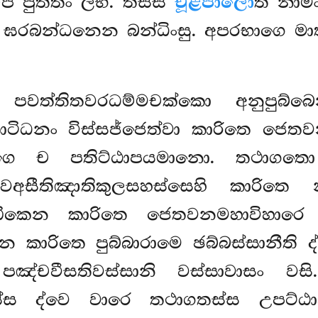
ි පුත්තං ලභි. තස්ස
චූළපාලො
ති නාම
 ඝරබන්ධනෙන බන්ධිංසු. අපරභාගෙ මාත
පවත්තිතවරධම්මචක්කො අනුපුබ්බෙ
ටිධනං විස්සජ්ජෙත්වා කාරිතෙ ජෙතව
ගෙ ච පතිට්ඨාපයමානො. තථාගතො හ
්වෙඅසීතිඤාතිකුලසහස්සෙහි කාරිත
ඩිකෙන කාරිතෙ ජෙතවනමහාවිහාරෙ එ
 කාරිතෙ පුබ්බාරාමෙ ඡබ්බස්සානීති 
පඤ්චවීසතිවස්සානි වස්සාවාසං වසි
සස්ස ද්වෙ වාරෙ තථාගතස්ස උපට්ඨා