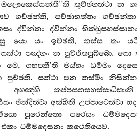
ොකෙස්සන්තී’’ති තුච්ඡහත්ථා න ගතප
ාව ගච්ඡන්ති, පච්ඡාභත්තං ගච්ඡන්
ං ද්වින්නං ද්වින්නං භික්ඛුසහස්ස
සු යො යං ඉච්ඡති, තස්ස තං යථිච
සත්ථා පඤ්හං න පුච්ඡිතපුබ්බො. සො 
ො මෙ, ගහපතී’ති මය්හං ධම්මං දෙසෙ
ුච්ඡති. සත්ථා පන තස්මිං නිසින්
ි. අහඤ්හි කප්පසතසහස්සාධිකානි
ං ඡින්දිත්වා අක්ඛීනි උප්පාටෙත්වා 
 පාරමියො පූරෙන්තො පරෙසං ධම්මදෙ
ති එකං ධම්මදෙසනං කථෙතියෙව.