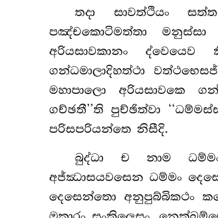
තදා
සාවත්ථියං සත
පඤ්චකොටිමත්තා මනුස්සා 
අරියසාවකානං ද්වෙයෙව ක
ගන්ධමාලාදිහත්ථා වත්ථභෙසජ
මහාපාලො අරියසාවකෙ ගන්
ගච්ඡතී’’ති පුච්ඡිත්වා ‘‘ධම්මස
පරිසපරියන්තෙ නිසීදි.
බුද්ධා ච නාම ධම්ම
අජ්ඣාසයවසෙන ධම්මං දෙසෙන්
දෙසෙන්තො අනුපුබ්බිකථං කථ
ඔකාරං සංකිලෙසං, නෙක්ඛම්ම