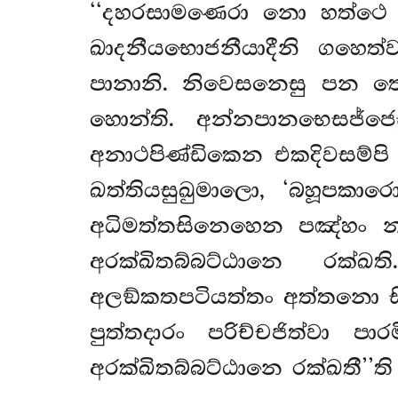
‘‘දහරසාමණෙරා නො හත්ථෙ ඔල
ඛාදනීයභොජනීයාදීනි
ගහෙත්ව
පානානි. නිවෙසනෙසු පන තෙස
හොන්ති. අන්නපානභෙසජ්ජෙ
අනාථපිණ්ඩිකෙන එකදිවසම්පි 
ඛත්තියසුඛුමාලො, ‘බහූපකාර
අධිමත්තසිනෙහෙන පඤ්හං න ප
අරක්ඛිතබ්බට්ඨානෙ රක්ඛත
අලඞ්කතපටියත්තං අත්තනො සීස
පුත්තදාරං පරිච්චජිත්වා
අරක්ඛිතබ්බට්ඨානෙ රක්ඛතී’’