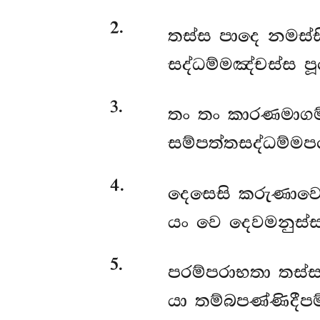
2
.
තස්ස පාදෙ නමස්සි
සද්ධම්මඤ්චස්ස පූ
3
.
තං තං කාරණමාගම්
සම්පත්තසද්ධම්මප
4
.
දෙසෙසි
කරුණාවෙ
යං වෙ දෙවමනුස්ස
5
.
පරම්පරාභතා තස්ස
යා තම්බපණ්ණිදීපම