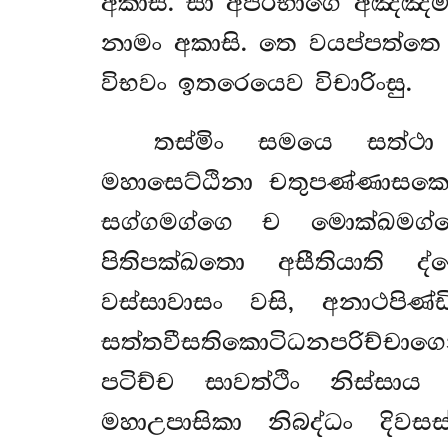
අකාසි. සා අපරභාගෙ අඤ්ඤම්ප
නාමං අකාසි. තෙ වයප්පත්තෙ
විභවං ඉතරෙයෙව විචාරිංසු.
තස්මිං සමයෙ සත්ථා 
මහාසෙට්ඨිනා චතුපණ්ණාසකො
සග්ගමග්ගෙ ච මොක්ඛමග්
පිතිපක්ඛතො
අසීතියාති ද
වස්සාවාසං වසි, අනාථපිණ්
සත්තවීසතිකොටිධනපරිච්චාගෙන
පටිච්ච සාවත්ථිං නිස්සාය 
මහාඋපාසිකා නිබද්ධං දිව