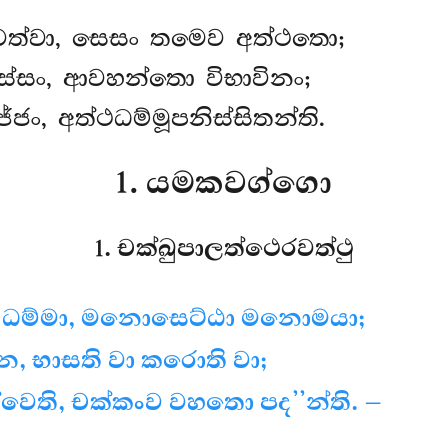
ෙත්වා, සෙසං තමෙව අත්ථතො;
්සං, ආවහන්තො විභාවිනං;
ං, අත්ථධම්මූපනිස්සිතන්ති.
1. යමකවග්ගො
1. චක්ඛුපාලත්ථෙරවත්ථු
ධම්මා, මනොසෙට්ඨා මනොමයා;
, භාසති වා කරොති වා;
වෙති, චක්කංව වහතො පද’’න්ති. –