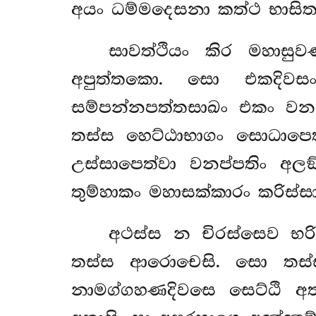
අයං ධම්මදෙසනා කත්ථ භාසිතාත
සාවත්ථියං කිර මහාස
අපුත්තකො. සො එකදිවසං
සම්පන්නපත්තසාඛං එකං වනප්
තස්ස හෙට්ඨාභාගං සොධාපෙත්
උස්සාපෙත්වා වනප්පතිං අලඞ
තුම්හාකං මහාසක්කාරං කරිස්සා
අථස්ස න චිරස්සෙව භරි
තස්ස ආරොචෙසි. සො තස්සා 
නාමග්ගහණදිවසෙ
සෙට්ඨි අ