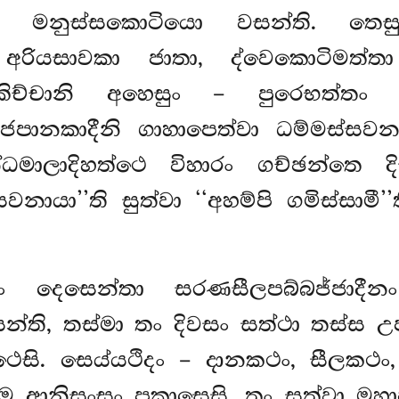
්ත මනුස්සකොටියො වසන්ති. තෙසු
අරියසාවකා ජාතා, ද්වෙකොටිමත්තා 
ිච්චානි අහෙසුං – පුරෙභත්තං ද
්ජපානකාදීනි ගාහාපෙත්වා ධම්මස්සවන
ධමාලාදිහත්ථෙ
විහාරං ගච්ඡන්තෙ ද
්සවනායා’’ති සුත්වා ‘‘අහම්පි ගමිස්සාමී
ං දෙසෙන්තා සරණසීලපබ්බජ්ජාදී
ති, තස්මා තං දිවසං සත්ථා තස්ස 
ෙසි. සෙය්යථිදං – දානකථං, සීලකථං
ෙ ආනිසංසං පකාසෙසි. තං සුත්වා මහාප