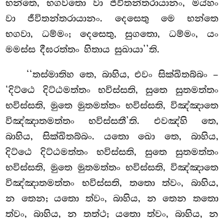
භන්තෙ, භගවතො වා ජීවිතන්තරායානං, මය්හං
වා ජීවිතන්තරායානං. දෙසෙතු මෙ භන්තෙ
භගවා, ධම්මං; දෙසෙතු, සුගතො, ධම්මං, යං
මමස්ස දීඝරත්තං හිතාය සුඛායා’’ති.
‘‘තස්මාතිහ තෙ, බාහිය, එවං සික්ඛිතබ්බං –
‘දිට්ඨෙ දිට්ඨමත්තං භවිස්සති, සුතෙ සුතමත්තං
භවිස්සති, මුතෙ මුතමත්තං භවිස්සති, විඤ්ඤාතෙ
විඤ්ඤාතමත්තං භවිස්සතී’ති. එවඤ්හි තෙ,
බාහිය, සික්ඛිතබ්බං. යතො ඛො තෙ, බාහිය,
දිට්ඨෙ දිට්ඨමත්තං භවිස්සති, සුතෙ සුතමත්තං
භවිස්සති, මුතෙ
මුතමත්තං භවිස්සති, විඤ්ඤාතෙ
විඤ්ඤාතමත්තං භවිස්සති, තතො ත්වං, බාහිය,
න තෙන; යතො ත්වං, බාහිය, න තෙන තතො
ත්වං, බාහිය, න තත්ථ
; යතො ත්වං, බාහිය, න