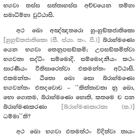
භගවා තස්ස සත්තාහස්ස අච්චයෙන තම්හා
සමාධිම්හා වුට්ඨාසි.
අථ ඛො අඤ්ඤතරො හුංහුඞ්කජාතිකො
[හුහුඞ්කජාතිකො (සී. ස්යා. කං. පී.)]
බ්රාහ්මණො
යෙන භගවා තෙනුපසඞ්කමි; උපසඞ්කමිත්වා
භගවතා සද්ධිං සම්මොදි. සම්මොදනීයං කථං
සාරණීයං වීතිසාරෙත්වා එකමන්තං අට්ඨාසි.
එකමන්තං ඨිතො ඛො සො බ්රාහ්මණො
භගවන්තං එතදවොච – ‘‘කිත්තාවතා නු ඛො,
භො ගොතම, බ්රාහ්මණො හොති, කතමෙ ච පන
බ්රාහ්මණකරණා
[බ්රාහ්මණකාරකා (ක.)]
ධම්මා’’ති?
අථ ඛො භගවා එතමත්ථං විදිත්වා
තායං