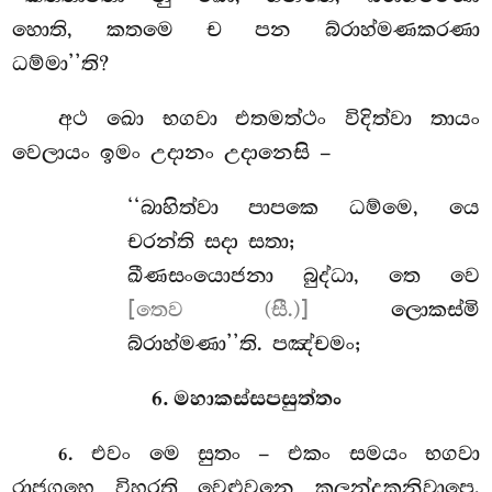
හොති, කතමෙ ච පන බ්රාහ්මණකරණා
ධම්මා’’ති?
අථ ඛො භගවා එතමත්ථං විදිත්වා තායං
වෙලායං ඉමං උදානං උදානෙසි –
‘‘බාහිත්වා පාපකෙ ධම්මෙ, යෙ
චරන්ති සදා සතා;
ඛීණසංයොජනා
බුද්ධා, තෙ වෙ
[තෙව (සී.)]
ලොකස්මි
බ්රාහ්මණා’’ති. පඤ්චමං;
6. මහාකස්සපසුත්තං
. එවං මෙ සුතං – එකං සමයං භගවා
6
රාජගහෙ විහරති වෙළුවනෙ කලන්දකනිවාපෙ.