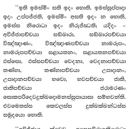
‘‘ඉති ඉමස්මිං සති ඉදං හොති, ඉමස්සුප්පාදා
ඉදං උප්පජ්ජති, ඉමස්මිං අසති ඉදං න හොති,
ඉමස්ස නිරොධා ඉදං නිරුජ්ඣති; යදිදං –
අවිජ්ජාපච්චයා සඞ්ඛාරා, සඞ්ඛාරපච්චයා
විඤ්ඤාණං, විඤ්ඤාණපච්චයා නාමරූපං,
නාමරූපපච්චයා සළායතනං, සළායතනපච්චයා
ඵස්සො, ඵස්සපච්චයා වෙදනා, වෙදනාපච්චයා
තණ්හා, තණ්හාපච්චයා උපාදානං,
උපාදානපච්චයා භවො, භවපච්චයා ජාති,
ජාතිපච්චයා ජරාමරණං
සොකපරිදෙවදුක්ඛදොමනස්සුපායාසා සම්භවන්ති.
එවමෙතස්ස කෙවලස්ස දුක්ඛක්ඛන්ධස්ස
සමුදයො හොති.