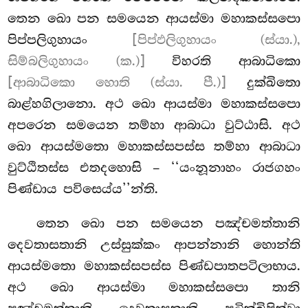
තෙන ඛො පන සමයෙන ආයස්මා මහාකස්සපො
පිප්පලිගුහායං
[පිප්ඵලිගුහායං (ස්යා.),
සිම්බලිගුහායං (ක.)]
විහරති ආබාධිකො
[ආබාධිකො හොති (ස්යා. පී.)]
දුක්ඛිතො
බාළ්හගිලානො. අථ ඛො ආයස්මා මහාකස්සපො
අපරෙන සමයෙන තම්හා ආබාධා වුට්ඨාසි. අථ
ඛො ආයස්මතො මහාකස්සපස්ස තම්හා ආබාධා
වුට්ඨිතස්ස එතදහොසි – ‘‘යංනූනාහං රාජගහං
පිණ්ඩාය පවිසෙය්ය’’න්ති.
තෙන ඛො පන සමයෙන පඤ්චමත්තානි
දෙවතාසතානි උස්සුක්කං ආපන්නානි හොන්ති
ආයස්මතො මහාකස්සපස්ස පිණ්ඩපාතපටිලාභාය.
අථ ඛො ආයස්මා මහාකස්සපො තානි