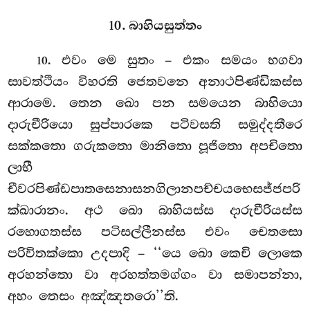
10. බාහියසුත්තං
. එවං මෙ සුතං – එකං සමයං භගවා
10
සාවත්ථියං විහරති ජෙතවනෙ අනාථපිණ්ඩිකස්ස
ආරාමෙ. තෙන ඛො පන සමයෙන බාහියො
දාරුචීරියො සුප්පාරකෙ පටිවසති සමුද්දතීරෙ
සක්කතො ගරුකතො මානිතො පූජිතො අපචිතො
ලාභී
චීවරපිණ්ඩපාතසෙනාසනගිලානපච්චයභෙසජ්ජපරි
ක්ඛාරානං. අථ ඛො බාහියස්ස දාරුචීරියස්ස
රහොගතස්ස පටිසල්ලීනස්ස එවං චෙතසො
පරිවිතක්කො උදපාදි – ‘‘යෙ ඛො කෙචි ලොකෙ
අරහන්තො වා අරහත්තමග්ගං වා සමාපන්නා,
අහං තෙසං අඤ්ඤතරො’’ති.