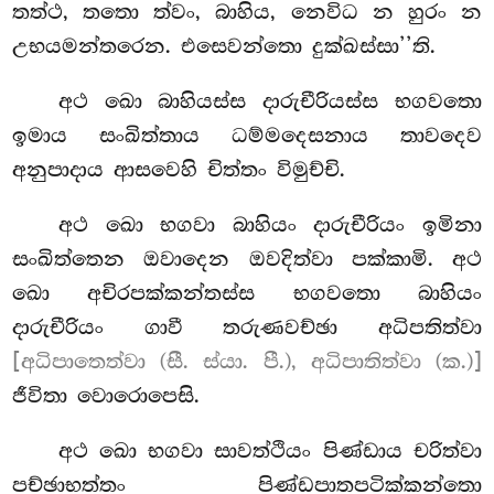
තත්ථ, තතො ත්වං, බාහිය, නෙවිධ න හුරං න
උභයමන්තරෙන. එසෙවන්තො දුක්ඛස්සා’’ති.
අථ ඛො බාහියස්ස දාරුචීරියස්ස භගවතො
ඉමාය සංඛිත්තාය ධම්මදෙසනාය තාවදෙව
අනුපාදාය ආසවෙහි චිත්තං විමුච්චි.
අථ
ඛො භගවා බාහියං දාරුචීරියං ඉමිනා
සංඛිත්තෙන ඔවාදෙන ඔවදිත්වා පක්කාමි. අථ
ඛො අචිරපක්කන්තස්ස භගවතො බාහියං
දාරුචීරියං ගාවී තරුණවච්ඡා අධිපතිත්වා
[අධිපාතෙත්වා (සී. ස්යා. පී.), අධිපාතිත්වා (ක.)]
ජීවිතා වොරොපෙසි.
අථ ඛො භගවා සාවත්ථියං පිණ්ඩාය චරිත්වා
පච්ඡාභත්තං පිණ්ඩපාතපටික්කන්තො