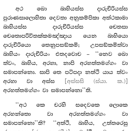
අථ ඛො
බාහියස්ස දාරුචීරියස්ස
පුරාණසාලොහිතා දෙවතා අනුකම්පිකා අත්ථකාමා
බාහියස්ස දාරුචීරියස්ස චෙතසා
චෙතොපරිවිතක්කමඤ්ඤාය යෙන බාහියො
දාරුචීරියො තෙනුපසඞ්කමි; උපසඞ්කමිත්වා
බාහියං දාරුචීරියං එතදවොච – ‘‘නෙව ඛො
ත්වං
, බාහිය, අරහා, නාපි අරහත්තමග්ගං වා
සමාපන්නො. සාපි තෙ පටිපදා නත්ථි යාය ත්වං
අරහා වා අස්ස
[අස්සසි (ස්යා. ක.)]
අරහත්තමග්ගං වා සමාපන්නො’’ති.
‘‘අථ කෙ චරහි සදෙවකෙ ලොකෙ
අරහන්තො වා අරහත්තමග්ගං වා
සමාපන්නො’’ති? ‘‘අත්ථි, බාහිය, උත්තරෙසු