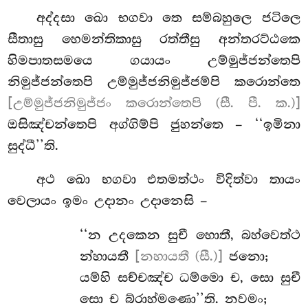
අද්දසා ඛො භගවා තෙ සම්බහුලෙ ජටිලෙ
සීතාසු හෙමන්තිකාසු රත්තීසු අන්තරට්ඨකෙ
හිමපාතසමයෙ ගයායං උම්මුජ්ජන්තෙපි
නිමුජ්ජන්තෙපි උම්මුජ්ජනිමුජ්ජම්පි කරොන්තෙ
[උම්මුජ්ජනිමුජ්ජං කරොන්තෙපි (සී. පී. ක.)]
ඔසිඤ්චන්තෙපි අග්ගිම්පි ජුහන්තෙ – ‘‘ඉමිනා
සුද්ධී’’ති.
අථ
ඛො භගවා එතමත්ථං විදිත්වා තායං
වෙලායං ඉමං උදානං උදානෙසි –
‘‘න උදකෙන සුචී හොතී, බහ්වෙත්ථ
න්හායතී
[නහායතී (සී.)]
ජනො;
යම්හි සච්චඤ්ච ධම්මො ච, සො සුචී
සො ච බ්රාහ්මණො’’ති. නවමං;