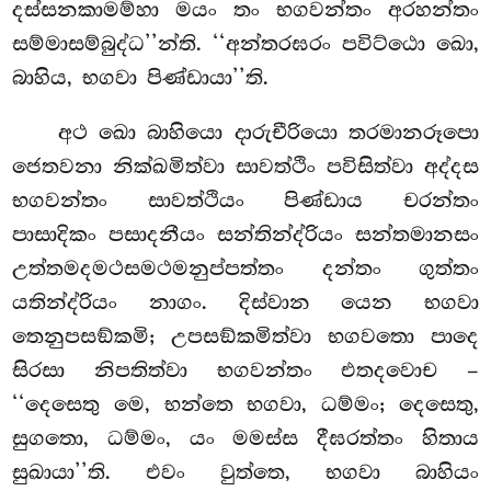
දස්සනකාමම්හා මයං තං
භගවන්තං අරහන්තං
සම්මාසම්බුද්ධ’’න්ති. ‘‘අන්තරඝරං පවිට්ඨො ඛො,
බාහිය, භගවා පිණ්ඩායා’’ති.
අථ ඛො බාහියො දාරුචීරියො තරමානරූපො
ජෙතවනා නික්ඛමිත්වා සාවත්ථිං පවිසිත්වා අද්දස
භගවන්තං සාවත්ථියං පිණ්ඩාය චරන්තං
පාසාදිකං පසාදනීයං සන්තින්ද්රියං සන්තමානසං
උත්තමදමථසමථමනුප්පත්තං දන්තං ගුත්තං
යතින්ද්රියං නාගං. දිස්වාන යෙන භගවා
තෙනුපසඞ්කමි; උපසඞ්කමිත්වා භගවතො පාදෙ
සිරසා නිපතිත්වා භගවන්තං එතදවොච –
‘‘දෙසෙතු මෙ, භන්තෙ භගවා, ධම්මං; දෙසෙතු,
සුගතො, ධම්මං, යං මමස්ස දීඝරත්තං හිතාය
සුඛායා’’ති. එවං වුත්තෙ, භගවා බාහියං