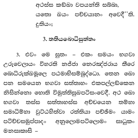
අථස්ස කඞ්ඛා වපයන්ති සබ්බා,
යතො ඛයං පච්චයානං අවෙදී’’ති.
දුතියං;
3. තතියබොධිසුත්තං
. එවං
මෙ සුතං – එකං සමයං භගවා
3
උරුවෙලායං විහරති නජ්ජා නෙරඤ්ජරාය තීරෙ
බොධිරුක්ඛමූලෙ පඨමාභිසම්බුද්ධො. තෙන ඛො
පන සමයෙන
භගවා සත්තාහං එකපල්ලඞ්කෙන
නිසින්නො හොති විමුත්තිසුඛපටිසංවෙදී. අථ ඛො
භගවා තස්ස සත්තාහස්ස අච්චයෙන තම්හා
සමාධිම්හා වුට්ඨහිත්වා රත්තියා පච්ඡිමං යාමං
පටිච්චසමුප්පාදං අනුලොමපටිලොමං සාධුකං
මනසාකාසි –