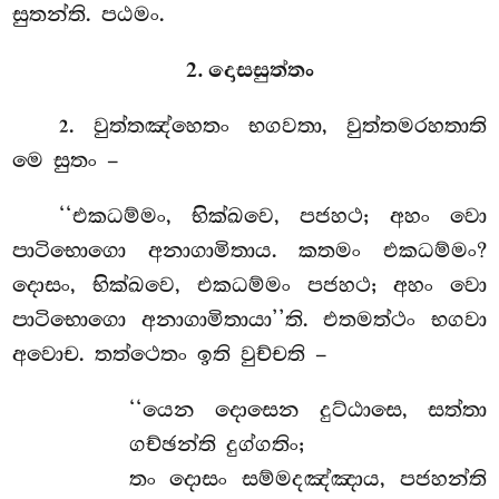
සුතන්ති. පඨමං.
2. දොසසුත්තං
. වුත්තඤ්හෙතං භගවතා, වුත්තමරහතාති
2
මෙ සුතං –
‘‘එකධම්මං, භික්ඛවෙ, පජහථ; අහං වො
පාටිභොගො
අනාගාමිතාය. කතමං එකධම්මං?
දොසං, භික්ඛවෙ, එකධම්මං පජහථ; අහං වො
පාටිභොගො අනාගාමිතායා’’ති. එතමත්ථං භගවා
අවොච. තත්ථෙතං ඉති වුච්චති –
‘‘යෙන
දොසෙන දුට්ඨාසෙ, සත්තා
ගච්ඡන්ති දුග්ගතිං;
තං දොසං සම්මදඤ්ඤාය, පජහන්ති