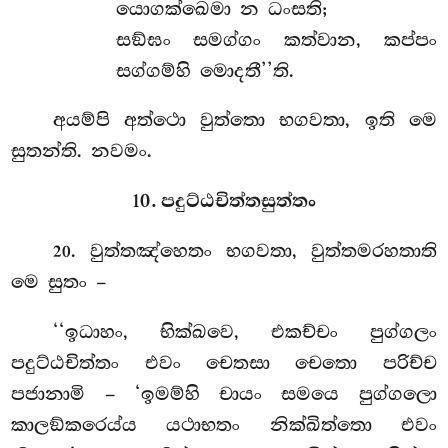
යොගක්ඛෙමා න ධංසති;
සඞ්ඝං සමග්ගං කත්වාන, කප්පං
සග්ගම්හි මොදතී’’ති.
අයම්පි
අත්ථො වුත්තො භගවතා, ඉති මෙ
සුතන්ති. නවමං.
10. පදුට්ඨචිත්තසුත්තං
. වුත්තඤ්හෙතං
භගවතා, වුත්තමරහතාති
20
මෙ සුතං –
‘‘ඉධාහං, භික්ඛවෙ, එකච්චං පුග්ගලං
පදුට්ඨචිත්තං එවං චෙතසා චෙතො පරිච්ච
පජානාමි – ‘ඉමම්හි චායං සමයෙ පුග්ගලො
කාලඞ්කරෙය්ය යථාභතං නික්ඛිත්තො එවං