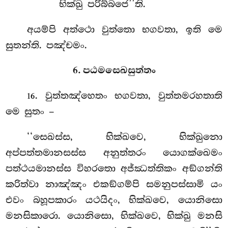
භික්ඛු පරිබ්බජෙ’’ති.
අයම්පි අත්ථො වුත්තො භගවතා, ඉති මෙ
සුතන්ති. පඤ්චමං.
6. පඨමසෙඛසුත්තං
. වුත්තඤ්හෙතං
භගවතා, වුත්තමරහතාති
16
මෙ සුතං –
‘‘සෙඛස්ස, භික්ඛවෙ, භික්ඛුනො
අප්පත්තමානසස්ස අනුත්තරං යොගක්ඛෙමං
පත්ථයමානස්ස විහරතො අජ්ඣත්තිකං අඞ්ගන්ති
කරිත්වා නාඤ්ඤං එකඞ්ගම්පි සමනුපස්සාමි යං
එවං බහූපකාරං යථයිදං, භික්ඛවෙ, යොනිසො
මනසිකාරො. යොනිසො, භික්ඛවෙ, භික්ඛු මනසි