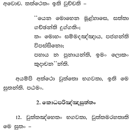
අවොච. තත්ථෙතං ඉති වුච්චති –
‘‘යෙන මොහෙන මූළ්හාසෙ, සත්තා
ගච්ඡන්ති දුග්ගතිං;
තං මොහං සම්මදඤ්ඤාය, පජහන්ති
විපස්සිනො;
පහාය
න පුනායන්ති, ඉමං ලොකං
කුදාචන’’න්ති.
අයම්පි අත්ථො වුත්තො භගවතා, ඉති මෙ
සුතන්ති. පඨමං.
2. කොධපරිඤ්ඤාසුත්තං
. වුත්තඤ්හෙතං
භගවතා, වුත්තමරහතාති
12
මෙ සුතං –