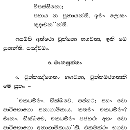
විපස්සිනො;
පහාය න පුනායන්ති, ඉමං ලොකං
කුදාචන’’න්ති.
අයම්පි අත්ථො වුත්තො භගවතා, ඉති මෙ
සුතන්ති. පඤ්චමං.
6. මානසුත්තං
. වුත්තඤ්හෙතං
භගවතා, වුත්තමරහතාති
6
මෙ සුතං –
‘‘එකධම්මං, භික්ඛවෙ, පජහථ; අහං වො
පාටිභොගො අනාගාමිතාය. කතමං එකධම්මං?
මානං, භික්ඛවෙ, එකධම්මං පජහථ; අහං වො
පාටිභොගො අනාගාමිතායා’’ති. එතමත්ථං භගවා