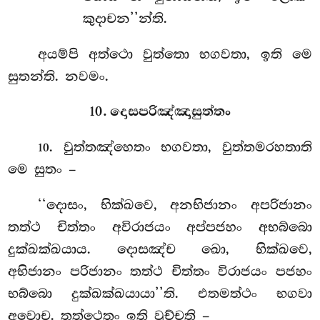
කුදාචන’’න්ති.
අයම්පි අත්ථො වුත්තො භගවතා, ඉති මෙ
සුතන්ති. නවමං.
10. දොසපරිඤ්ඤාසුත්තං
. වුත්තඤ්හෙතං
භගවතා, වුත්තමරහතාති
10
මෙ සුතං –
‘‘දොසං, භික්ඛවෙ, අනභිජානං අපරිජානං
තත්ථ චිත්තං අවිරාජයං අප්පජහං අභබ්බො
දුක්ඛක්ඛයාය. දොසඤ්ච ඛො, භික්ඛවෙ,
අභිජානං පරිජානං තත්ථ චිත්තං විරාජයං පජහං
භබ්බො දුක්ඛක්ඛයායා’’ති. එතමත්ථං භගවා
අවොච. තත්ථෙතං ඉති වුච්චති –