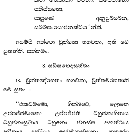
පතිස්සතො;
පාපුණෙ අනුපුබ්බෙන,
සබ්බසංයොජනක්ඛය’’න්ති.
අයම්පි අත්ථො වුත්තො භගවතා, ඉති මෙ
සුතන්ති. සත්තමං.
8. සඞ්ඝභෙදසුත්තං
. වුත්තඤ්හෙතං
භගවතා, වුත්තමරහතාති
18
මෙ සුතං –
‘‘එකධම්මො, භික්ඛවෙ, ලොකෙ
උප්පජ්ජමානො
උප්පජ්ජති බහුජනාහිතාය
බහුජනාසුඛාය බහුනො ජනස්ස අනත්ථාය
අහිතාය දුක්ඛාය දෙවමනුස්සානං. කතමො