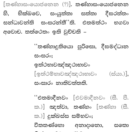
[තණ්හාසංයොජනෙන (?)]
. තණ්හාසංයොජනෙන
හි, භික්ඛවෙ, සංයුත්තා සත්තා දීඝරත්තං
සන්ධාවන්ති සංසරන්තී’’ති. එතමත්ථං භගවා
අවොච. තත්ථෙතං ඉති වුච්චති –
‘‘තණ්හාදුතියො
පුරිසො, දීඝමද්ධාන
සංසරං;
ඉත්ථභාවඤ්ඤථාභාවං
[ඉත්ථම්භාවඤ්ඤථාභාවං (ස්යා.)]
,
සංසාරං නාතිවත්තති.
‘‘එතමාදීනවං
[එවමාදීනවං (සී. පී.
ක.)]
ඤත්වා, තණ්හං
[තණ්හා (සී.
ක.)]
දුක්ඛස්ස සම්භවං;
වීතතණ්හො අනාදානො, සතො