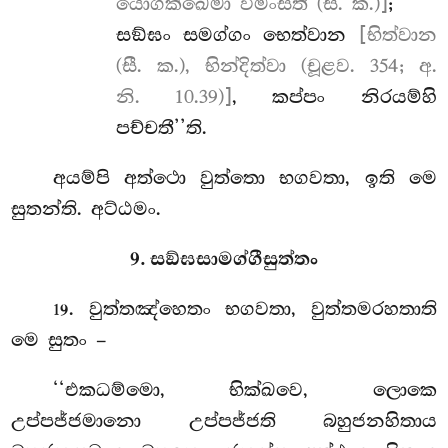
යොගක්ඛෙමා විමංසති (සී. ක.)]
;
සඞ්ඝං සමග්ගං භෙත්වාන
[භිත්වාන
(සී. ක.), භින්දිත්වා (චූළව. 354; අ.
නි. 10.39)]
, කප්පං නිරයම්හි
පච්චතී’’ති.
අයම්පි අත්ථො වුත්තො භගවතා, ඉති මෙ
සුතන්ති. අට්ඨමං.
9. සඞ්ඝසාමග්ගීසුත්තං
. වුත්තඤ්හෙතං භගවතා, වුත්තමරහතාති
19
මෙ සුතං –
‘‘එකධම්මො, භික්ඛවෙ, ලොකෙ
උප්පජ්ජමානො උප්පජ්ජති බහුජනහිතාය