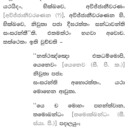
යථයිදං, භික්ඛවෙ, අවිජ්ජානීවරණං
[අවිජ්ජානීවරණෙන (?)]
. අවිජ්ජානීවරණෙන හි,
භික්ඛවෙ, නිවුතා පජා දීඝරත්තං සන්ධාවන්ති
සංසරන්තී’’ති. එතමත්ථං භගවා අවොච.
තත්ථෙතං ඉති වුච්චති –
‘‘නත්ථඤ්ඤො
එකධම්මොපි,
යෙනෙවං
[යෙනෙව (සී. පී. ක.)]
නිවුතා පජා;
සංසරන්ති
අහොරත්තං, යථා
මොහෙන ආවුතා.
‘‘යෙ ච මොහං පහන්ත්වාන,
තමොඛන්ධං
[තමොක්ඛන්ධං (සී.
ස්යා. පී.)]
පදාලයුං;