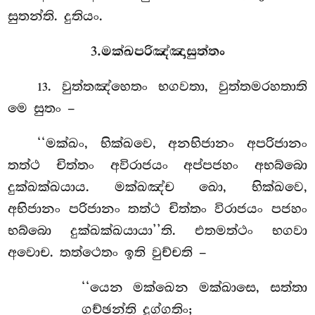
සුතන්ති. දුතියං.
3.මක්ඛපරිඤ්ඤාසුත්තං
. වුත්තඤ්හෙතං භගවතා, වුත්තමරහතාති
13
මෙ සුතං –
‘‘මක්ඛං, භික්ඛවෙ, අනභිජානං අපරිජානං
තත්ථ චිත්තං අවිරාජයං අප්පජහං අභබ්බො
දුක්ඛක්ඛයාය. මක්ඛඤ්ච ඛො, භික්ඛවෙ,
අභිජානං පරිජානං තත්ථ චිත්තං විරාජයං පජහං
භබ්බො දුක්ඛක්ඛයායා’’ති. එතමත්ථං භගවා
අවොච. තත්ථෙතං ඉති වුච්චති –
‘‘යෙන මක්ඛෙන මක්ඛාසෙ, සත්තා
ගච්ඡන්ති දුග්ගතිං;