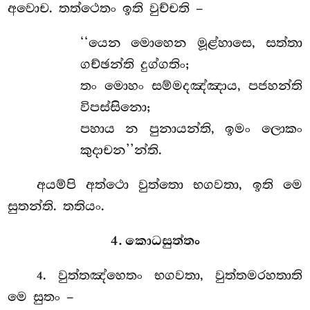
අවොච. තත්ථෙතං ඉති වුච්චති –
‘‘යෙන මොහෙන මූළ්හාසෙ, සත්තා
ගච්ඡන්ති දුග්ගතිං;
තං මොහං සම්මදඤ්ඤාය, පජහන්ති
විපස්සිනො;
පහාය න පුනායන්ති, ඉමං ලොකං
කුදාචන’’න්ති.
අයම්පි
අත්ථො වුත්තො භගවතා, ඉති මෙ
සුතන්ති. තතියං.
4. කොධසුත්තං
. වුත්තඤ්හෙතං භගවතා, වුත්තමරහතාති
4
මෙ සුතං –