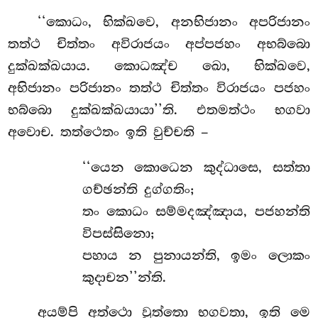
‘‘කොධං, භික්ඛවෙ, අනභිජානං අපරිජානං
තත්ථ චිත්තං අවිරාජයං අප්පජහං අභබ්බො
දුක්ඛක්ඛයාය. කොධඤ්ච ඛො, භික්ඛවෙ,
අභිජානං පරිජානං තත්ථ චිත්තං විරාජයං පජහං
භබ්බො දුක්ඛක්ඛයායා’’ති. එතමත්ථං භගවා
අවොච. තත්ථෙතං ඉති වුච්චති –
‘‘යෙන
කොධෙන කුද්ධාසෙ, සත්තා
ගච්ඡන්ති දුග්ගතිං;
තං කොධං සම්මදඤ්ඤාය, පජහන්ති
විපස්සිනො;
පහාය න පුනායන්ති, ඉමං ලොකං
කුදාචන’’න්ති.
අයම්පි අත්ථො වුත්තො භගවතා, ඉති මෙ