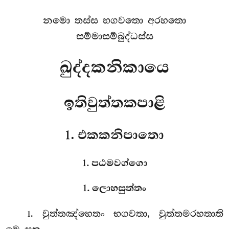
නමො තස්ස භගවතො අරහතො
සම්මාසම්බුද්ධස්ස
ඛුද්දකනිකායෙ
ඉතිවුත්තකපාළි
1. එකකනිපාතො
1. පඨමවග්ගො
1. ලොභසුත්තං
. වුත්තඤ්හෙතං
භගවතා, වුත්තමරහතාති
1