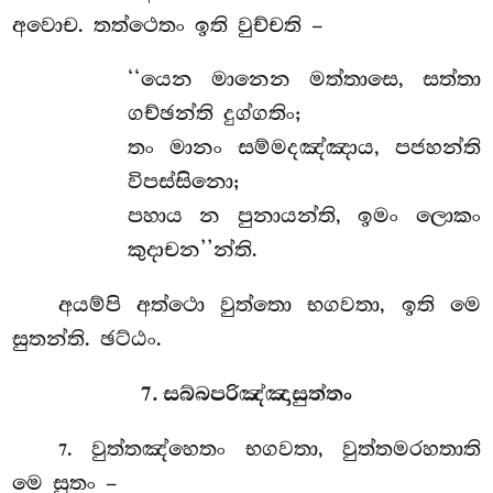
අවොච. තත්ථෙතං ඉති වුච්චති –
‘‘යෙන මානෙන මත්තාසෙ, සත්තා
ගච්ඡන්ති දුග්ගතිං;
තං මානං සම්මදඤ්ඤාය, පජහන්ති
විපස්සිනො;
පහාය න පුනායන්ති, ඉමං ලොකං
කුදාචන’’න්ති.
අයම්පි
අත්ථො වුත්තො භගවතා, ඉති මෙ
සුතන්ති. ඡට්ඨං.
7. සබ්බපරිඤ්ඤාසුත්තං
. වුත්තඤ්හෙතං භගවතා, වුත්තමරහතාති
7
මෙ සුතං –