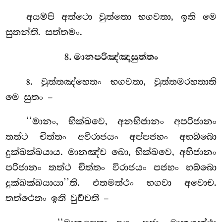
අයම්පි අත්ථො වුත්තො භගවතා, ඉති මෙ
සුතන්ති. සත්තමං.
8. මානපරිඤ්ඤාසුත්තං
. වුත්තඤ්හෙතං භගවතා, වුත්තමරහතාති
8
මෙ සුතං –
‘‘මානං, භික්ඛවෙ, අනභිජානං අපරිජානං
තත්ථ චිත්තං අවිරාජයං අප්පජහං අභබ්බො
දුක්ඛක්ඛයාය
. මානඤ්ච ඛො, භික්ඛවෙ, අභිජානං
පරිජානං තත්ථ චිත්තං විරාජයං පජහං භබ්බො
දුක්ඛක්ඛයායා’’ති. එතමත්ථං භගවා අවොච.
තත්ථෙතං ඉති වුච්චති –