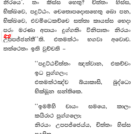
නිරයෙ’. තං කිස්ස හෙතු? චිත්තං හිස්ස,
භික්ඛවෙ, පදුට්ඨං. චෙතොපදොසහෙතු ඛො පන,
භික්ඛවෙ, එවමිධෙකච්චෙ සත්තා කායස්ස භෙදා
පරං මරණා අපායං දුග්ගතිං විනිපාතං නිරයං
📜
උපපජ්ජන්තී’’ති. එතමත්ථං භගවා අවොච.
තත්ථෙතං ඉති වුච්චති –
‘‘පදුට්ඨචිත්තං
ඤත්වාන, එකච්චං
ඉධ පුග්ගලං;
එතමත්ථඤ්ච බ්යාකාසි, බුද්ධො
භික්ඛූන සන්තිකෙ.
‘‘ඉමම්හි චායං සමයෙ, කාලං
කයිරාථ පුග්ගලො;
නිරයං උපපජ්ජෙය්ය, චිත්තං හිස්ස