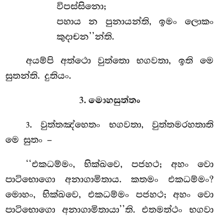
විපස්සිනො;
පහාය න පුනායන්ති, ඉමං ලොකං
කුදාචන’’න්ති.
අයම්පි අත්ථො වුත්තො භගවතා, ඉති මෙ
සුතන්ති. දුතියං.
3. මොහසුත්තං
. වුත්තඤ්හෙතං භගවතා, වුත්තමරහතාති
3
මෙ සුතං –
‘‘එකධම්මං, භික්ඛවෙ, පජහථ; අහං වො
පාටිභොගො අනාගාමිතාය. කතමං එකධම්මං?
මොහං, භික්ඛවෙ, එකධම්මං පජහථ; අහං වො
පාටිභොගො අනාගාමිතායා’’ති. එතමත්ථං භගවා