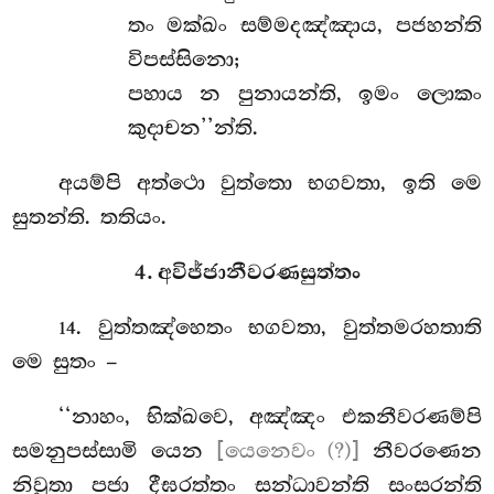
තං මක්ඛං සම්මදඤ්ඤාය, පජහන්ති
විපස්සිනො;
පහාය න පුනායන්ති, ඉමං ලොකං
කුදාචන’’න්ති.
අයම්පි අත්ථො වුත්තො භගවතා, ඉති මෙ
සුතන්ති. තතියං.
4. අවිජ්ජානීවරණසුත්තං
. වුත්තඤ්හෙතං භගවතා, වුත්තමරහතාති
14
මෙ සුතං –
‘‘නාහං, භික්ඛවෙ, අඤ්ඤං එකනීවරණම්පි
සමනුපස්සාමි යෙන
[යෙනෙවං (?)]
නීවරණෙන
නිවුතා පජා දීඝරත්තං
සන්ධාවන්ති සංසරන්ති