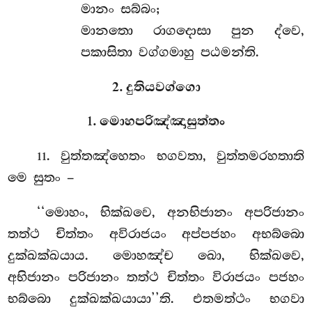
මානං සබ්බං;
මානතො රාගදොසා පුන ද්වෙ,
පකාසිතා වග්ගමාහු පඨමන්ති.
2. දුතියවග්ගො
1. මොහපරිඤ්ඤාසුත්තං
. වුත්තඤ්හෙතං භගවතා, වුත්තමරහතාති
11
මෙ සුතං –
‘‘මොහං, භික්ඛවෙ, අනභිජානං අපරිජානං
තත්ථ චිත්තං අවිරාජයං අප්පජහං අභබ්බො
දුක්ඛක්ඛයාය. මොහඤ්ච ඛො, භික්ඛවෙ,
අභිජානං පරිජානං තත්ථ චිත්තං විරාජයං පජහං
භබ්බො දුක්ඛක්ඛයායා’’ති. එතමත්ථං භගවා