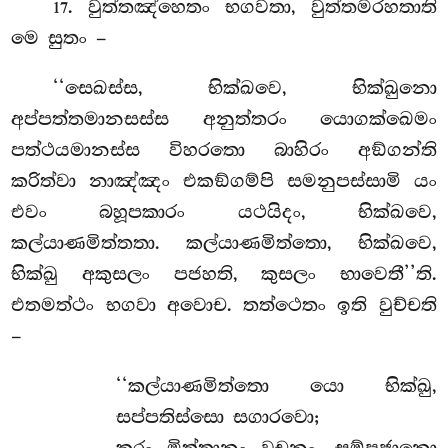
. වුත්තඤ්හෙතං භගවතා, වුත්තමරහතාති
17
මෙ සුතං –
‘‘සෙඛස්ස, භික්ඛවෙ, භික්ඛුනො
අප්පත්තමානසස්ස අනුත්තරං යොගක්ඛෙමං
පත්ථයමානස්ස විහරතො බාහිරං අඞ්ගන්ති
කරිත්වා නාඤ්ඤං එකඞ්ගම්පි සමනුපස්සාමි යං
එවං බහූපකාරං යථයිදං, භික්ඛවෙ,
කල්යාණමිත්තතා. කල්යාණමිත්තො, භික්ඛවෙ,
භික්ඛු අකුසලං පජහති, කුසලං භාවෙතී’’ති.
එතමත්ථං භගවා අවොච. තත්ථෙතං ඉති වුච්චති
–
‘‘කල්යාණමිත්තො යො භික්ඛු,
සප්පතිස්සො සගාරවො;
කරං මිත්තානං වචනං, සම්පජානො