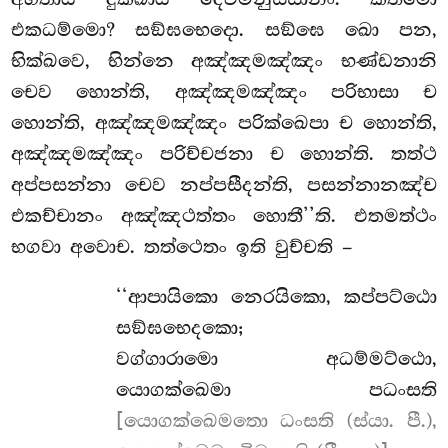
එකධම්මො? සඞ්ඝභෙදො. සඞ්ඝෙ ඛො පන,
භික්ඛවෙ, භින්නෙ අඤ්ඤමඤ්ඤං භණ්ඩනානි
චෙව හොන්ති, අඤ්ඤමඤ්ඤං පරිභාසා ච
හොන්ති
, අඤ්ඤමඤ්ඤං පරික්ඛෙපා ච හොන්ති,
අඤ්ඤමඤ්ඤං පරිච්චජනා ච හොන්ති. තත්ථ
අප්පසන්නා චෙව නප්පසීදන්ති, පසන්නානඤ්ච
එකච්චානං අඤ්ඤථත්තං හොතී’’ති. එතමත්ථං
භගවා අවොච. තත්ථෙතං ඉති වුච්චති –
‘‘ආපායිකො
නෙරයිකො, කප්පට්ඨො
සඞ්ඝභෙදකො;
වග්ගාරාමො අධම්මට්ඨො,
යොගක්ඛෙමා පධංසති
[යොගක්ඛෙමතො ධංසති (ස්යා. පී.),