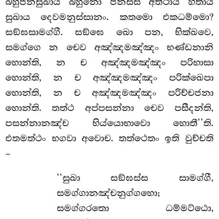
බහුජනසුඛාය බහුනො ජනස්ස අත්ථාය හිතාය
සුඛාය දෙවමනුස්සානං. කතමො එකධම්මො
?
සඞ්ඝසාමග්ගී. සඞ්ඝෙ ඛො පන, භික්ඛවෙ,
සමග්ගෙ න චෙව අඤ්ඤමඤ්ඤං භණ්ඩනානි
හොන්ති, න ච අඤ්ඤමඤ්ඤං පරිභාසා
හොන්ති, න ච අඤ්ඤමඤ්ඤං පරික්ඛෙපා
හොන්ති, න ච අඤ්ඤමඤ්ඤං පරිච්චජනා
හොන්ති. තත්ථ අප්පසන්නා චෙව පසීදන්ති,
පසන්නානඤ්ච භිය්යොභාවො හොතී’’ති.
එතමත්ථං භගවා අවොච. තත්ථෙතං ඉති වුච්චති
–
‘‘සුඛා සඞ්ඝස්ස සාමග්ගී,
සමග්ගානඤ්චනුග්ගහො;
සමග්ගරතො ධම්මට්ඨො,