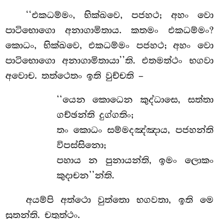
‘‘එකධම්මං, භික්ඛවෙ, පජහථ; අහං වො
පාටිභොගො අනාගාමිතාය. කතමං එකධම්මං?
කොධං, භික්ඛවෙ, එකධම්මං පජහථ; අහං වො
පාටිභොගො අනාගාමිතායා’’ති. එතමත්ථං භගවා
අවොච. තත්ථෙතං ඉති වුච්චති –
‘‘යෙන
කොධෙන කුද්ධාසෙ, සත්තා
ගච්ඡන්ති දුග්ගතිං;
තං කොධං සම්මදඤ්ඤාය, පජහන්ති
විපස්සිනො;
පහාය න පුනායන්ති, ඉමං ලොකං
කුදාචන’’න්ති.
අයම්පි අත්ථො වුත්තො භගවතා, ඉති මෙ
සුතන්ති. චතුත්ථං.