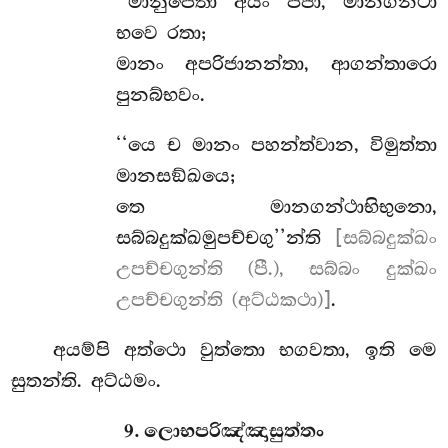
‘‘මානුපෙතා අයං පජා, මානගන්ථා
භවෙ රතා;
මානං අපරිජානන්තා, ආගන්තාරො
පුනබ්භවං.
‘‘යෙ
ච මානං පහන්ත්වාන, විමුත්තා
මානසඞ්ඛයෙ;
තෙ මානගන්ථාභිභුනො,
සබ්බදුක්ඛමුපච්චගු’’න්ති
[සබ්බදුක්ඛං
උපච්චගුන්ති (පී.), සබ්බං දුක්ඛං
උපච්චගුන්ති (අට්ඨකථා)]
.
අයම්පි අත්ථො වුත්තො භගවතා, ඉති මෙ
සුතන්ති. අට්ඨමං.
9. ලොභපරිඤ්ඤාසුත්තං