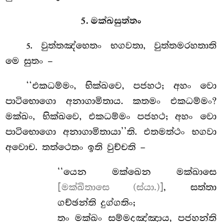
5. මක්ඛසුත්තං
. වුත්තඤ්හෙතං
භගවතා, වුත්තමරහතාති
5
මෙ සුතං –
‘‘එකධම්මං, භික්ඛවෙ, පජහථ; අහං වො
පාටිභොගො අනාගාමිතාය. කතමං එකධම්මං?
මක්ඛං, භික්ඛවෙ, එකධම්මං පජහථ; අහං වො
පාටිභොගො අනාගාමිතායා’’ති. එතමත්ථං භගවා
අවොච. තත්ථෙතං ඉති වුච්චති –
‘‘යෙන මක්ඛෙන මක්ඛාසෙ
[මක්ඛිතාසෙ (ස්යා.)]
, සත්තා
ගච්ඡන්ති දුග්ගතිං;
තං මක්ඛං සම්මදඤ්ඤාය, පජහන්ති