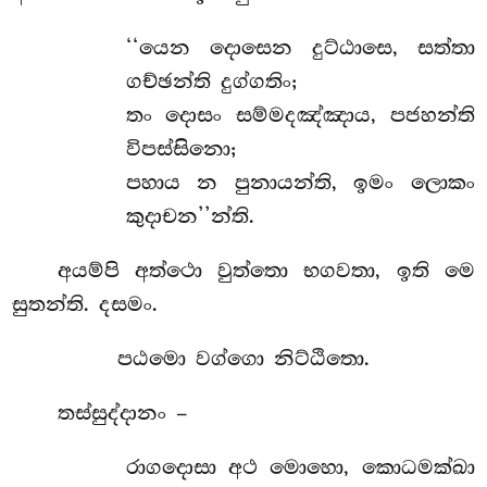
‘‘යෙන
දොසෙන දුට්ඨාසෙ, සත්තා
ගච්ඡන්ති දුග්ගතිං;
තං දොසං සම්මදඤ්ඤාය, පජහන්ති
විපස්සිනො;
පහාය න පුනායන්ති, ඉමං ලොකං
කුදාචන’’න්ති.
අයම්පි අත්ථො වුත්තො භගවතා, ඉති මෙ
සුතන්ති. දසමං.
පඨමො වග්ගො නිට්ඨිතො.
තස්සුද්දානං –
රාගදොසා අථ මොහො, කොධමක්ඛා