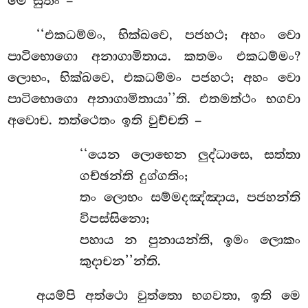
මෙ සුතං –
‘‘එකධම්මං, භික්ඛවෙ, පජහථ; අහං වො
පාටිභොගො අනාගාමිතාය. කතමං එකධම්මං?
ලොභං, භික්ඛවෙ, එකධම්මං පජහථ; අහං වො
පාටිභොගො අනාගාමිතායා’’ති. එතමත්ථං භගවා
අවොච. තත්ථෙතං ඉති වුච්චති –
‘‘යෙන
ලොභෙන ලුද්ධාසෙ, සත්තා
ගච්ඡන්ති දුග්ගතිං;
තං ලොභං සම්මදඤ්ඤාය, පජහන්ති
විපස්සිනො;
පහාය න පුනායන්ති, ඉමං ලොකං
කුදාචන’’න්ති.
අයම්පි අත්ථො වුත්තො භගවතා, ඉති මෙ