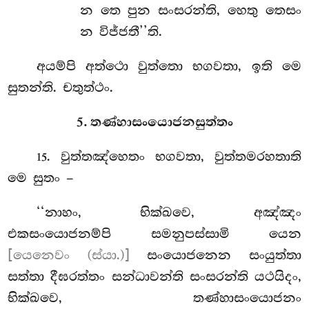
න තෙ පුන සංසරන්ති, හෙතු තෙසං
න විජ්ජතී’’ති.
අයම්පි අත්ථො වුත්තො භගවතා, ඉති මෙ
සුතන්ති. චතුත්ථං.
5. තණ්හාසංයොජනසුත්තං
. වුත්තඤ්හෙතං භගවතා, වුත්තමරහතාති
15
මෙ සුතං –
‘‘නාහං, භික්ඛවෙ, අඤ්ඤං
එකසංයොජනම්පි සමනුපස්සාමි යෙන
[යෙනෙවං (ස්යා.)]
සංයොජනෙන සංයුත්තා
සත්තා දීඝරත්තං සන්ධාවන්ති සංසරන්ති යථයිදං,
භික්ඛවෙ, තණ්හාසංයොජනං