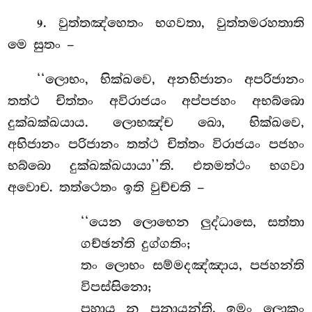
. වුත්තඤ්හෙතං භගවතා, වුත්තමරහතාති
9
මෙ සුතං –
‘‘ලොභං, භික්ඛවෙ
, අනභිජානං අපරිජානං
තත්ථ චිත්තං අවිරාජයං අප්පජහං අභබ්බො
දුක්ඛක්ඛයාය. ලොභඤ්ච ඛො, භික්ඛවෙ,
අභිජානං පරිජානං තත්ථ චිත්තං විරාජයං පජහං
භබ්බො දුක්ඛක්ඛයායා’’ති. එතමත්ථං භගවා
අවොච. තත්ථෙතං ඉති වුච්චති –
‘‘යෙන ලොභෙන ලුද්ධාසෙ, සත්තා
ගච්ඡන්ති දුග්ගතිං;
තං ලොභං සම්මදඤ්ඤාය, පජහන්ති
විපස්සිනො;
පහාය න පුනායන්ති, ඉමං ලොකං