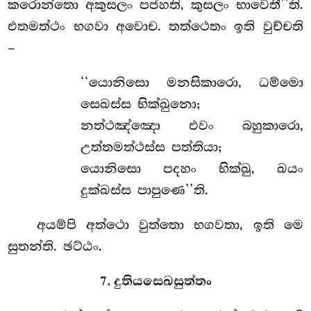
කරොන්තො අකුසලං පජහති
, කුසලං භාවෙතී’’ති
.
එතමත්ථං භගවා අවොච. තත්ථෙතං ඉති වුච්චති
–
‘‘යොනිසො
මනසිකාරො, ධම්මො
සෙඛස්ස භික්ඛුනො;
නත්ථඤ්ඤො එවං බහුකාරො,
උත්තමත්ථස්ස පත්තියා;
යොනිසො පදහං භික්ඛු, ඛයං
දුක්ඛස්ස පාපුණෙ’’ති.
අයම්පි අත්ථො වුත්තො භගවතා, ඉති මෙ
සුතන්ති. ඡට්ඨං.
7. දුතියසෙඛසුත්තං