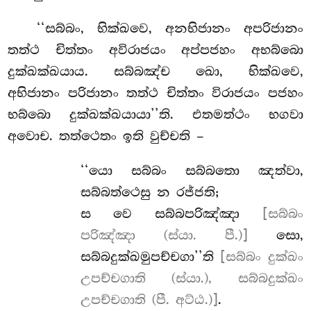
‘‘සබ්බං, භික්ඛවෙ, අනභිජානං අපරිජානං
තත්ථ චිත්තං අවිරාජයං අප්පජහං අභබ්බො
දුක්ඛක්ඛයාය. සබ්බඤ්ච ඛො, භික්ඛවෙ,
අභිජානං පරිජානං
තත්ථ චිත්තං විරාජයං පජහං
භබ්බො දුක්ඛක්ඛයායා’’ති. එතමත්ථං භගවා
අවොච. තත්ථෙතං ඉති වුච්චති –
‘‘යො
සබ්බං සබ්බතො ඤත්වා,
සබ්බත්ථෙසු න රජ්ජති;
ස වෙ සබ්බපරිඤ්ඤා
[සබ්බං
පරිඤ්ඤා (ස්යා. පී.)]
සො,
සබ්බදුක්ඛමුපච්චගා’’ති
[සබ්බං දුක්ඛං
උපච්චගාති (ස්යා.), සබ්බදුක්ඛං
උපච්චගාති (පී. අට්ඨ.)]
.