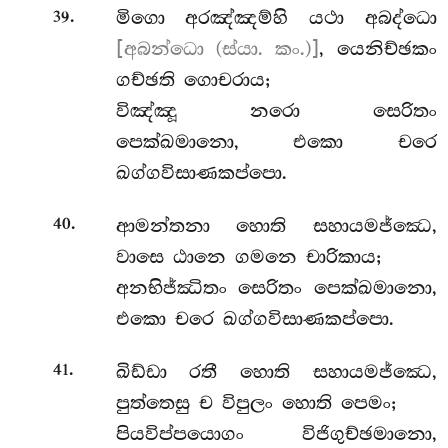
.
මිගො අරඤ්ඤම්හි යථා අබද්ධො
39
[අබන්ධො (ස්යා. කං.)]
, යෙනිච්ඡකං
ගච්ඡති ගොචරාය;
විඤ්ඤූ නරො සෙරිතං
පෙක්ඛමානො, එකො චරෙ
ඛග්ගවිසාණකප්පො.
.
ආමන්තනා හොති සහායමජ්ඣෙ,
40
වාසෙ ඨානෙ ගමනෙ චාරිකාය;
අනභිජ්ඣිතං සෙරිතං පෙක්ඛමානො,
එකො චරෙ ඛග්ගවිසාණකප්පො.
.
ඛිඩ්ඩා
රතී හොති සහායමජ්ඣෙ,
41
පුත්තෙසු ච විපුලං හොති පෙමං;
පියවිප්පයොගං විජිගුච්ඡමානො,