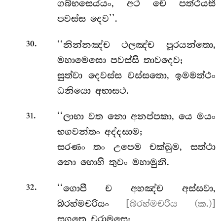
ගබ්භසෙය්යං, අථ චෙ පත්ථයසී
පවස්ස දෙව’’.
.
‘‘නින්නඤ්ච ථලඤ්ච පූරයන්තො,
30
මහාමෙඝො පවස්සි තාවදෙව;
සුත්වා දෙවස්ස වස්සතො, ඉමමත්ථං
ධනියො අභාසථ.
.
‘‘ලාභා
වත නො අනප්පකා, යෙ මයං
31
භගවන්තං අද්දසාම;
සරණං තං උපෙම චක්ඛුම, සත්ථා
නො හොහි තුවං මහාමුනි.
.
‘‘ගොපී ච අහඤ්ච අස්සවා,
32
බ්රහ්මචරියං
[බ්රහ්මචරිය (ක.)]
සුගතෙ චරාමසෙ;