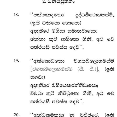
2. ධනියසුත්තං
.
‘‘පක්කොදනො
දුද්ධඛීරොහමස්මි,
18
(ඉති ධනියො ගොපො)
අනුතීරෙ මහියා සමානවාසො;
ඡන්නා කුටි ආහිතො ගිනි, අථ චෙ
පත්ථයසී පවස්ස දෙව’’.
.
‘‘අක්කොධනො විගතඛිලොහමස්මි
19
[විගතඛීලොහමස්මි (සී. පී.)]
, (ඉති
භගවා)
අනුතීරෙ මහියෙකරත්තිවාසො;
විවටා කුටි නිබ්බුතො ගිනි, අථ චෙ
පත්ථයසී පවස්ස දෙව’’.
.
‘‘අන්ධකමකසා
න විජ්ජරෙ, (ඉති
20