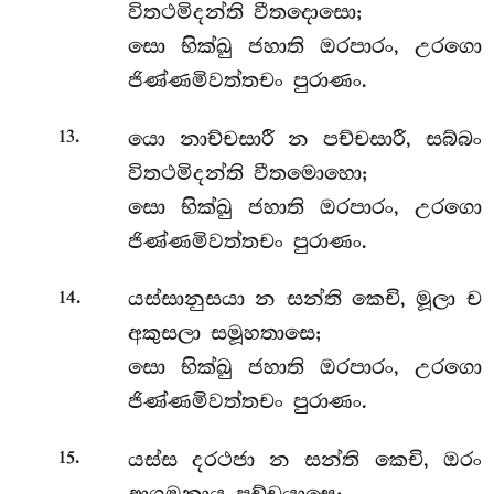
විතථමිදන්ති වීතදොසො;
සො භික්ඛු ජහාති ඔරපාරං, උරගො
ජිණ්ණමිවත්තචං පුරාණං.
.
යො
නාච්චසාරී න පච්චසාරී, සබ්බං
13
විතථමිදන්ති වීතමොහො;
සො
භික්ඛු ජහාති ඔරපාරං, උරගො
ජිණ්ණමිවත්තචං පුරාණං.
.
යස්සානුසයා න සන්ති කෙචි, මූලා ච
14
අකුසලා සමූහතාසෙ;
සො භික්ඛු ජහාති ඔරපාරං, උරගො
ජිණ්ණමිවත්තචං පුරාණං.
.
යස්ස දරථජා න සන්ති කෙචි, ඔරං
15
ආගමනාය පච්චයාසෙ;