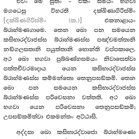
එවං
මෙ සුතං – එකං සමයං භගවා
මගධෙසු විහරති දක්ඛිණාගිරිස්මිං
[දක්ඛිණගිරිස්මිං (ක.)]
එකනාළායං
බ්රාහ්මණගාමෙ. තෙන ඛො පන සමයෙන
කසිභාරද්වාජස්ස බ්රාහ්මණස්ස පඤ්චමත්තානි
නඞ්ගලසතානි පයුත්තානි හොන්ති වප්පකාලෙ.
අථ ඛො භගවා පුබ්බණ්හසමයං නිවාසෙත්වා
පත්තචීවරමාදාය යෙන කසිභාරද්වාජස්ස
බ්රාහ්මණස්ස කම්මන්තො තෙනුපසඞ්කමි. තෙන
ඛො පන සමයෙන කසිභාරද්වාජස්ස
බ්රාහ්මණස්ස පරිවෙසනා වත්තති. අථ ඛො
භගවා යෙන පරිවෙසනා තෙනුපසඞ්කමි;
උපසඞ්කමිත්වා එකමන්තං අට්ඨාසි.
අද්දසා ඛො කසිභාරද්වාජො බ්රාහ්මණො