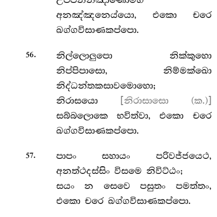
උප්පන්නඤාණොම්හි
අනඤ්ඤනෙය්යො, එකො චරෙ
ඛග්ගවිසාණකප්පො.
.
නිල්ලොලුපො
නික්කුහො
56
නිප්පිපාසො, නිම්මක්ඛො
නිද්ධන්තකසාවමොහො;
නිරාසයො
[නිරාසාසො (ක.)]
සබ්බලොකෙ භවිත්වා, එකො චරෙ
ඛග්ගවිසාණකප්පො.
.
පාපං සහායං පරිවජ්ජයෙථ,
57
අනත්ථදස්සිං විසමෙ නිවිට්ඨං;
සයං න සෙවෙ පසුතං පමත්තං,
එකො චරෙ ඛග්ගවිසාණකප්පො.