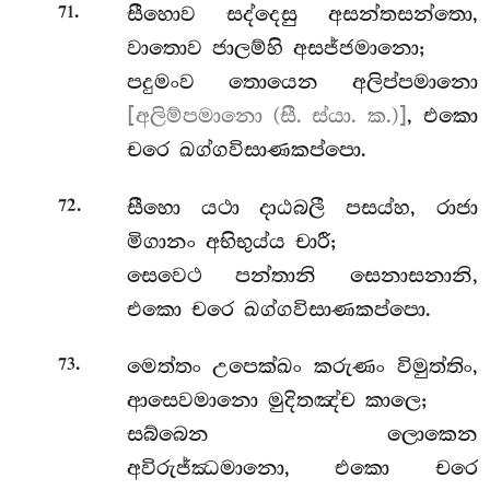
.
සීහොව
සද්දෙසු අසන්තසන්තො,
71
වාතොව ජාලම්හි අසජ්ජමානො;
පදුමංව තොයෙන අලිප්පමානො
[අලිම්පමානො (සී. ස්යා. ක.)]
, එකො
චරෙ ඛග්ගවිසාණකප්පො.
.
සීහො යථා දාඨබලී පසය්හ, රාජා
72
මිගානං අභිභුය්ය චාරී;
සෙවෙථ පන්තානි සෙනාසනානි,
එකො චරෙ ඛග්ගවිසාණකප්පො.
.
මෙත්තං උපෙක්ඛං කරුණං විමුත්තිං,
73
ආසෙවමානො මුදිතඤ්ච කාලෙ;
සබ්බෙන ලොකෙන
අවිරුජ්ඣමානො, එකො චරෙ