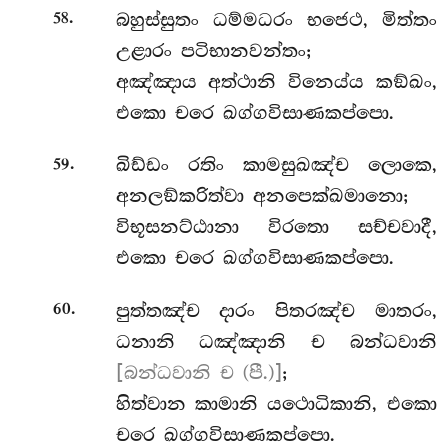
.
බහුස්සුතං
ධම්මධරං භජෙථ, මිත්තං
58
උළාරං පටිභානවන්තං;
අඤ්ඤාය අත්ථානි විනෙය්ය කඞ්ඛං,
එකො චරෙ ඛග්ගවිසාණකප්පො.
.
ඛිඩ්ඩං රතිං කාමසුඛඤ්ච ලොකෙ,
59
අනලඞ්කරිත්වා අනපෙක්ඛමානො;
විභූසනට්ඨානා විරතො සච්චවාදී,
එකො චරෙ ඛග්ගවිසාණකප්පො.
.
පුත්තඤ්ච දාරං පිතරඤ්ච මාතරං,
60
ධනානි ධඤ්ඤානි ච බන්ධවානි
[බන්ධවානි ච (පී.)]
;
හිත්වාන කාමානි යථොධිකානි, එකො
චරෙ ඛග්ගවිසාණකප්පො.