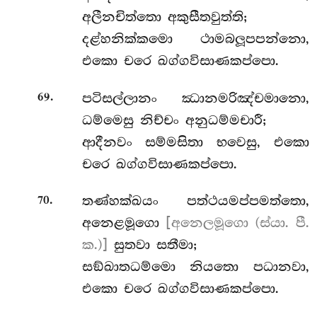
අලීනචිත්තො අකුසීතවුත්ති;
දළ්හනික්කමො ථාමබලූපපන්නො,
එකො චරෙ ඛග්ගවිසාණකප්පො.
.
පටිසල්ලානං ඣානමරිඤ්චමානො,
69
ධම්මෙසු නිච්චං අනුධම්මචාරී;
ආදීනවං සම්මසිතා භවෙසු, එකො
චරෙ ඛග්ගවිසාණකප්පො.
.
තණ්හක්ඛයං
පත්ථයමප්පමත්තො,
70
අනෙළමූගො
[අනෙලමූගො (ස්යා. පී.
ක.)]
සුතවා සතීමා;
සඞ්ඛාතධම්මො නියතො පධානවා,
එකො චරෙ ඛග්ගවිසාණකප්පො.