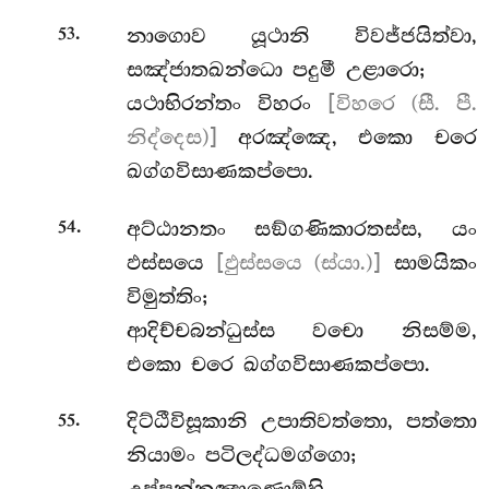
.
නාගොව යූථානි විවජ්ජයිත්වා,
53
සඤ්ජාතඛන්ධො පදුමී උළාරො;
යථාභිරන්තං විහරං
[විහරෙ (සී. පී.
නිද්දෙස)]
අරඤ්ඤෙ, එකො චරෙ
ඛග්ගවිසාණකප්පො.
.
අට්ඨානතං
සඞ්ගණිකාරතස්ස, යං
54
ඵස්සයෙ
[ඵුස්සයෙ (ස්යා.)]
සාමයිකං
විමුත්තිං;
ආදිච්චබන්ධුස්ස වචො නිසම්ම,
එකො චරෙ ඛග්ගවිසාණකප්පො.
.
දිට්ඨීවිසූකානි උපාතිවත්තො, පත්තො
55
නියාමං පටිලද්ධමග්ගො;