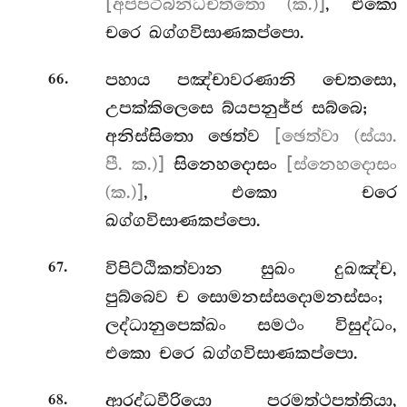
[අප්පටිබන්ධචිත්තො (ක.)]
, එකො
චරෙ ඛග්ගවිසාණකප්පො.
.
පහාය
පඤ්චාවරණානි චෙතසො,
66
උපක්කිලෙසෙ බ්යපනුජ්ජ සබ්බෙ;
අනිස්සිතො ඡෙත්ව
[ඡෙත්වා (ස්යා.
පී. ක.)]
සිනෙහදොසං
[ස්නෙහදොසං
(ක.)]
, එකො චරෙ
ඛග්ගවිසාණකප්පො.
.
විපිට්ඨිකත්වාන සුඛං දුඛඤ්ච,
67
පුබ්බෙව ච සොමනස්සදොමනස්සං;
ලද්ධානුපෙක්ඛං සමථං විසුද්ධං,
එකො චරෙ ඛග්ගවිසාණකප්පො.
.
ආරද්ධවීරියො පරමත්ථපත්තියා,
68