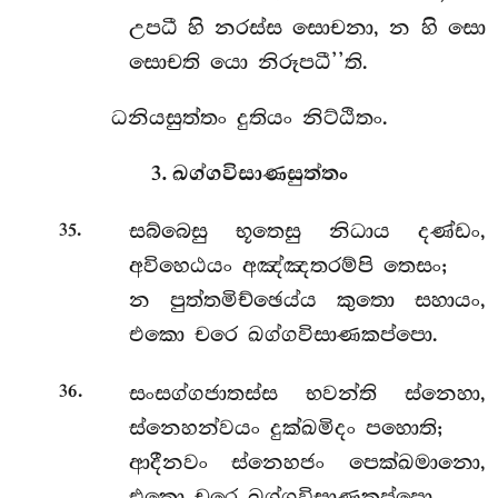
උපධී හි නරස්ස සොචනා, න හි සො
සොචති යො නිරූපධී’’ති.
ධනියසුත්තං දුතියං නිට්ඨිතං.
3. ඛග්ගවිසාණසුත්තං
.
සබ්බෙසු
භූතෙසු නිධාය දණ්ඩං,
35
අවිහෙඨයං අඤ්ඤතරම්පි තෙසං;
න පුත්තමිච්ඡෙය්ය කුතො සහායං,
එකො චරෙ ඛග්ගවිසාණකප්පො.
.
සංසග්ගජාතස්ස
භවන්ති ස්නෙහා,
36
ස්නෙහන්වයං
දුක්ඛමිදං පහොති;
ආදීනවං ස්නෙහජං පෙක්ඛමානො,
එකො චරෙ ඛග්ගවිසාණකප්පො.