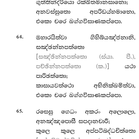
ගුත්තින්ද්රියො රක්ඛිතමානසානො;
අනවස්සුතො අපරිඩය්හමානො,
එකො චරෙ ඛග්ගවිසාණකප්පො.
.
ඔහාරයිත්වා
ගිහිබ්යඤ්ජනානි,
64
සඤ්ඡන්නපත්තො
[සඤ්ඡින්නපත්තො (ස්යා. පී.),
පච්ඡින්නපත්තො (ක.)]
යථා
පාරිඡත්තො;
කාසායවත්ථො
අභිනික්ඛමිත්වා,
එකො චරෙ ඛග්ගවිසාණකප්පො.
.
රසෙසු ගෙධං අකරං අලොලො,
65
අනඤ්ඤපොසී සපදානචාරී;
කුලෙ කුලෙ අප්පටිබද්ධචිත්තො