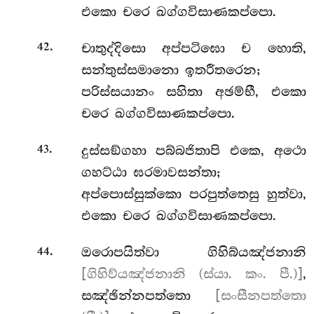
එකො චරෙ ඛග්ගවිසාණකප්පො.
.
චාතුද්දිසො
අප්පටිඝො ච හොති,
42
සන්තුස්සමානො ඉතරීතරෙන;
පරිස්සයානං සහිතා අඡම්භී, එකො
චරෙ ඛග්ගවිසාණකප්පො.
.
දුස්සඞ්ගහා පබ්බජිතාපි එකෙ, අථො
43
ගහට්ඨා ඝරමාවසන්තා;
අප්පොස්සුක්කො පරපුත්තෙසු හුත්වා,
එකො චරෙ ඛග්ගවිසාණකප්පො.
.
ඔරොපයිත්වා
ගිහිබ්යඤ්ජනානි
44
[ගිහිව්යඤ්ජනානි (ස්යා. කං. පී.)]
,
සඤ්ඡින්නපත්තො
[සංසීනපත්තො