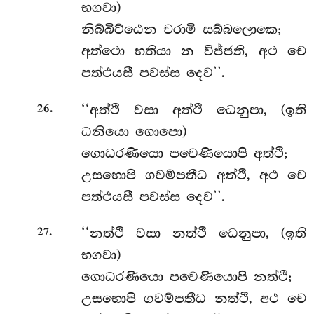
භගවා)
නිබ්බිට්ඨෙන චරාමි සබ්බලොකෙ;
අත්ථො භතියා න විජ්ජති, අථ චෙ
පත්ථයසී පවස්ස දෙව’’.
.
‘‘අත්ථි වසා අත්ථි ධෙනුපා, (ඉති
26
ධනියො ගොපො)
ගොධරණියො පවෙණියොපි අත්ථි;
උසභොපි ගවම්පතීධ අත්ථි, අථ චෙ
පත්ථයසී පවස්ස දෙව’’.
.
‘‘නත්ථි
වසා නත්ථි ධෙනුපා, (ඉති
27
භගවා)
ගොධරණියො පවෙණියොපි නත්ථි;
උසභොපි
ගවම්පතීධ නත්ථි, අථ චෙ