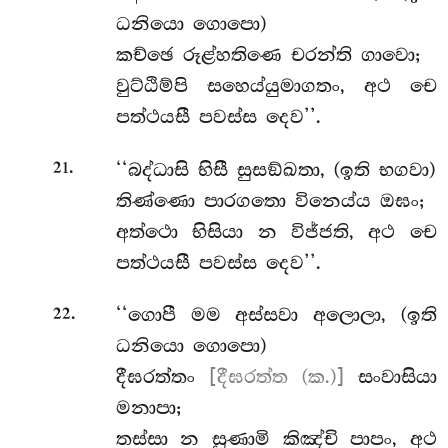
ධනියො ගොපො)
කච්ඡෙ රූළ්හතිණෙ චරන්ති ගාවො;
වුට්ඨිම්පි සහෙය්යුමාගතං, අථ චෙ
පත්ථයසී පවස්ස දෙව’’.
.
‘‘බද්ධාසි භිසී සුසඞ්ඛතා, (ඉති භගවා)
21
තිණ්ණො පාරගතො විනෙය්ය ඔඝං;
අත්ථො භිසියා න විජ්ජති, අථ චෙ
පත්ථයසී පවස්ස දෙව’’.
.
‘‘ගොපී
මම අස්සවා අලොලා, (ඉති
22
ධනියො ගොපො)
දීඝරත්තං
[දීඝරත්ත (ක.)]
සංවාසියා
මනාපා;
තස්සා
න සුණාමි කිඤ්චි පාපං, අථ