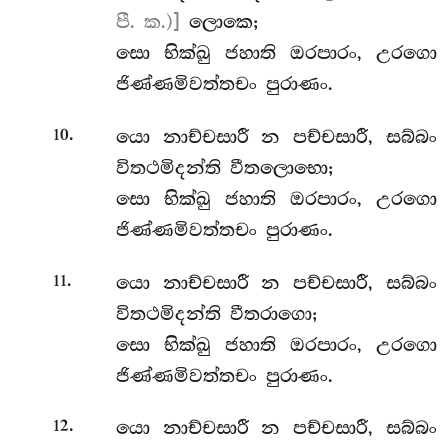
පී. ක.)]
ලොකෙ;
සො භික්ඛු ජහාති ඔරපාරං, උරගො
ජිණ්ණමිවත්තචං පුරාණං.
.
යො නාච්චසාරී න පච්චසාරී, සබ්බං
10
විතථමිදන්ති වීතලොභො;
සො භික්ඛු ජහාති ඔරපාරං, උරගො
ජිණ්ණමිවත්තචං පුරාණං.
.
යො
නාච්චසාරී න පච්චසාරී, සබ්බං
11
විතථමිදන්ති වීතරාගො;
සො භික්ඛු ජහාති ඔරපාරං, උරගො
ජිණ්ණමිවත්තචං පුරාණං.
.
යො නාච්චසාරී න පච්චසාරී, සබ්බං
12