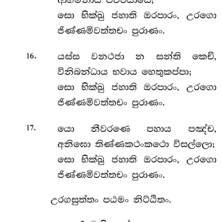
සො භික්ඛු ජහාති ඔරපාරං, උරගො
ජිණ්ණමිවත්තචං පුරාණං.
.
යස්ස වනථජා න සන්ති කෙචි,
16
විනිබන්ධාය භවාය හෙතුකප්පා;
සො භික්ඛු ජහාති ඔරපාරං, උරගො
ජිණ්ණමිවත්තචං පුරාණං.
.
යො
නීවරණෙ පහාය පඤ්ච,
17
අනිඝො තිණ්ණකථංකථො විසල්ලො;
සො භික්ඛු ජහාති ඔරපාරං, උරගො
ජිණ්ණමිවත්තචං පුරාණං.
උරගසුත්තං පඨමං නිට්ඨිතං.