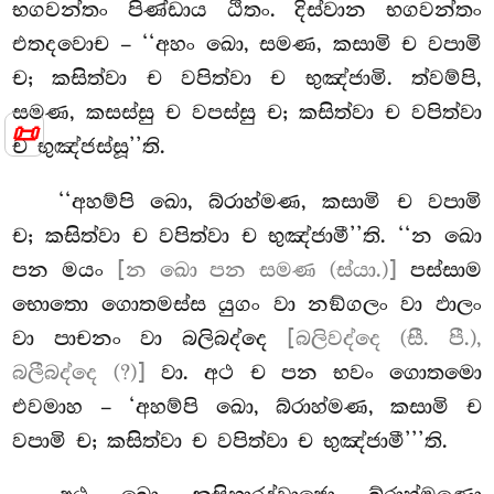
භගවන්තං පිණ්ඩාය ඨිතං. දිස්වාන භගවන්තං
එතදවොච – ‘‘අහං ඛො, සමණ, කසාමි ච වපාමි
ච; කසිත්වා ච වපිත්වා ච භුඤ්ජාමි. ත්වම්පි,
සමණ, කසස්සු ච වපස්සු ච; කසිත්වා ච වපිත්වා
📜
ච භුඤ්ජස්සූ’’ති.
‘‘අහම්පි ඛො, බ්රාහ්මණ, කසාමි ච වපාමි
ච; කසිත්වා ච වපිත්වා ච භුඤ්ජාමී’’ති. ‘‘න ඛො
පන මයං
[න ඛො පන සමණ (ස්යා.)]
පස්සාම
භොතො ගොතමස්ස යුගං වා නඞ්ගලං වා ඵාලං
වා පාචනං වා බලිබද්දෙ
[බලිවද්දෙ (සී. පී.),
බලීබද්දෙ (?)]
වා. අථ ච පන භවං ගොතමො
එවමාහ – ‘අහම්පි ඛො, බ්රාහ්මණ, කසාමි ච
වපාමි
ච; කසිත්වා ච වපිත්වා ච භුඤ්ජාමී’’’ති.