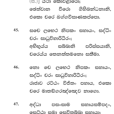
(සී.)]
යථා කොවිළාරො;
ඡෙත්වාන
වීරො ගිහිබන්ධනානි,
එකො චරෙ ඛග්ගවිසාණකප්පො.
.
සචෙ ලභෙථ නිපකං සහායං, සද්ධිං
45
චරං සාධුවිහාරිධීරං;
අභිභුය්ය සබ්බානි පරිස්සයානි,
චරෙය්ය තෙනත්තමනො සතීමා.
.
නො
චෙ ලභෙථ නිපකං සහායං,
46
සද්ධිං චරං සාධුවිහාරිධීරං;
රාජාව රට්ඨං විජිතං පහාය, එකො
චරෙ මාතඞ්ගරඤ්ඤෙව නාගො.
.
අද්ධා පසංසාම සහායසම්පදං,
47
සෙට්ඨා සමා සෙවිතබ්බා සහායා;