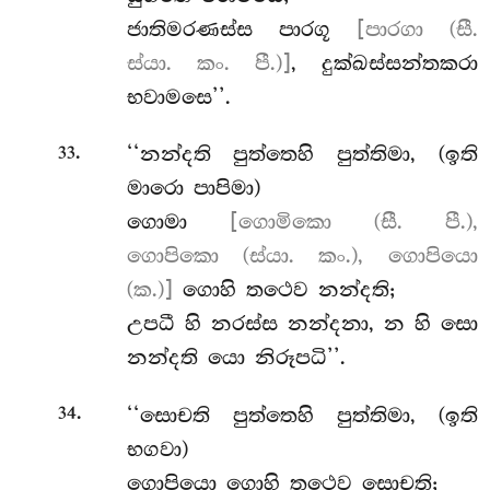
ජාතිමරණස්ස
පාරගූ
[පාරගා (සී.
ස්යා. කං. පී.)]
, දුක්ඛස්සන්තකරා
භවාමසෙ’’.
.
‘‘නන්දති
පුත්තෙහි පුත්තිමා, (ඉති
33
මාරො පාපිමා)
ගොමා
[ගොමිකො (සී. පී.),
ගොපිකො (ස්යා. කං.), ගොපියො
(ක.)]
ගොහි තථෙව නන්දති;
උපධී හි නරස්ස නන්දනා, න හි සො
නන්දති යො නිරූපධි’’.
.
‘‘සොචති පුත්තෙහි පුත්තිමා, (ඉති
34
භගවා)
ගොපියො ගොහි තථෙව සොචති;