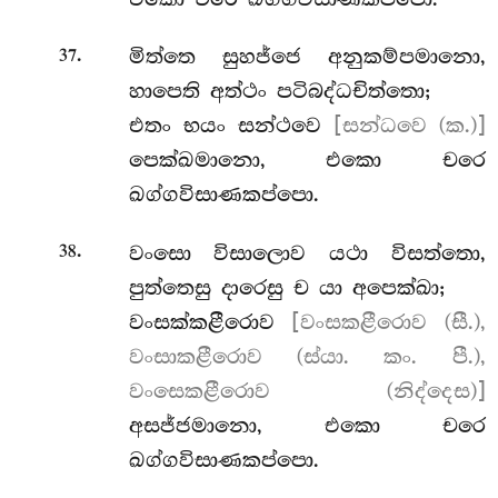
.
මිත්තෙ සුහජ්ජෙ අනුකම්පමානො,
37
හාපෙති අත්ථං පටිබද්ධචිත්තො;
එතං භයං සන්ථවෙ
[සන්ධවෙ (ක.)]
පෙක්ඛමානො, එකො චරෙ
ඛග්ගවිසාණකප්පො.
.
වංසො විසාලොව යථා විසත්තො,
38
පුත්තෙසු දාරෙසු ච යා අපෙක්ඛා;
වංසක්කළීරොව
[වංසකළීරොව (සී.),
වංසාකළීරොව (ස්යා. කං. පී.),
වංසෙකළීරොව (නිද්දෙස)]
අසජ්ජමානො, එකො චරෙ
ඛග්ගවිසාණකප්පො.