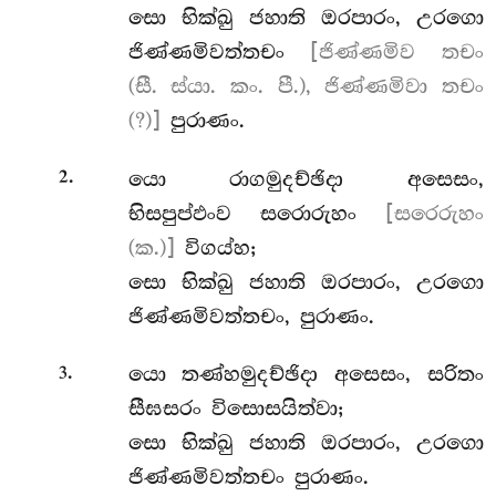
සො භික්ඛු ජහාති ඔරපාරං, උරගො
ජිණ්ණමිවත්තචං
[ජිණ්ණමිව තචං
(සී. ස්යා. කං. පී.), ජිණ්ණමිවා තචං
(?)]
පුරාණං.
.
යො රාගමුදච්ඡිදා අසෙසං,
2
භිසපුප්ඵංව සරොරුහං
[සරෙරුහං
(ක.)]
විගය්හ;
සො භික්ඛු ජහාති ඔරපාරං, උරගො
ජිණ්ණමිවත්තචං, පුරාණං.
.
යො
තණ්හමුදච්ඡිදා අසෙසං, සරිතං
3
සීඝසරං විසොසයිත්වා;
සො
භික්ඛු ජහාති ඔරපාරං, උරගො
ජිණ්ණමිවත්තචං පුරාණං.