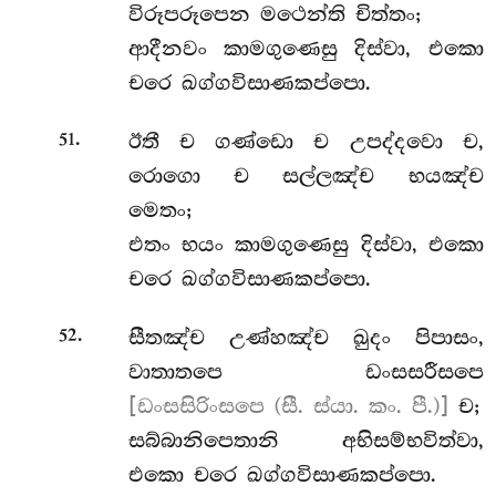
විරූපරූපෙන මථෙන්ති චිත්තං;
ආදීනවං කාමගුණෙසු දිස්වා, එකො
චරෙ ඛග්ගවිසාණකප්පො.
.
ඊතී
ච ගණ්ඩො ච උපද්දවො ච,
51
රොගො ච සල්ලඤ්ච භයඤ්ච
මෙතං;
එතං භයං කාමගුණෙසු දිස්වා, එකො
චරෙ ඛග්ගවිසාණකප්පො.
.
සීතඤ්ච
උණ්හඤ්ච ඛුදං පිපාසං,
52
වාතාතපෙ ඩංසසරීසපෙ
[ඩංසසිරිංසපෙ (සී. ස්යා. කං. පී.)]
ච;
සබ්බානිපෙතානි අභිසම්භවිත්වා,
එකො චරෙ ඛග්ගවිසාණකප්පො.