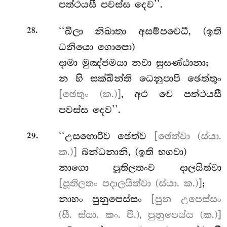
පත්ථයසී පවස්ස දෙව’’.
.
‘‘ඛිලා නිඛාතා අසම්පවෙධී, (ඉති
28
ධනියො ගොපො)
දාමා මුඤ්ජමයා නවා සුසණ්ඨානා;
න හි සක්ඛින්ති ධෙනුපාපි ඡෙත්තුං
[ඡෙතුං (ක.)]
, අථ චෙ පත්ථයසී
පවස්ස දෙව’’.
.
‘‘උසභොරිව ඡෙත්ව
[ඡෙත්වා (ස්යා.
29
ක.)]
බන්ධනානි, (ඉති භගවා)
නාගො පූතිලතංව දාලයිත්වා
[පූතිලතං පදාලයිත්වා (ස්යා. ක.)]
;
නාහං පුනුපෙස්සං
[පුන උපෙස්සං
(සී. ස්යා. කං. පී.), පුනුපෙය්ය (ක.)]