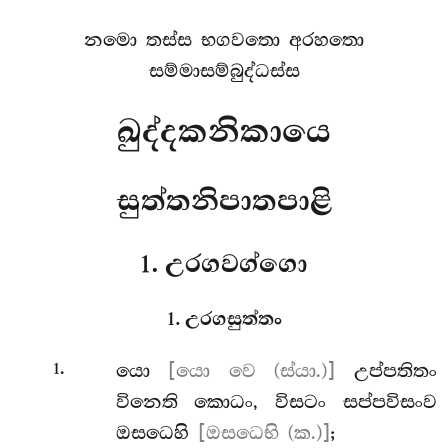
නමො තස්ස භගවතො අරහතො
සම්මාසම්බුද්ධස්ස
ඛුද්දකනිකායෙ
සුත්තනිපාතපාළි
1. උරගවග්ගො
1. උරගසුත්තං
.
යො
[යො වෙ (ස්යා.)]
උප්පතිතං
1
විනෙති කොධං, විසටං සප්පවිසංව
ඔසධෙහි
[ඔසධෙභි (ක.)]
;