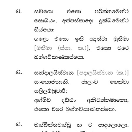
.
සඞ්ගො
එසො පරිත්තමෙත්ථ
61
සොඛ්යං, අප්පස්සාදො දුක්ඛමෙත්ථ
භිය්යො;
ගළො එසො ඉති ඤත්වා මුතීමා
[මතීමා (ස්යා. ක.)]
, එකො චරෙ
ඛග්ගවිසාණකප්පො.
.
සන්දාලයිත්වාන
[පදාලයිත්වාන (ක.)]
62
සංයොජනානි, ජාලංව භෙත්වා
සලිලම්බුචාරී;
අග්ගීව දඩ්ඪං අනිවත්තමානො,
එකො චරෙ ඛග්ගවිසාණකප්පො.
.
ඔක්ඛිත්තචක්ඛූ
න ච පාදලොලො,
63