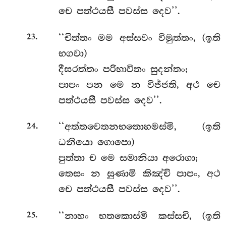
චෙ පත්ථයසී පවස්ස දෙව’’.
.
‘‘චිත්තං මම අස්සවං විමුත්තං, (ඉති
23
භගවා)
දීඝරත්තං පරිභාවිතං සුදන්තං;
පාපං පන මෙ න විජ්ජති, අථ චෙ
පත්ථයසී පවස්ස දෙව’’.
.
‘‘අත්තවෙතනභතොහමස්මි
, (ඉති
24
ධනියො ගොපො)
පුත්තා ච මෙ සමානියා අරොගා;
තෙසං න සුණාමි කිඤ්චි පාපං, අථ
චෙ පත්ථයසී පවස්ස දෙව’’.
.
‘‘නාහං භතකොස්මි කස්සචි, (ඉති
25