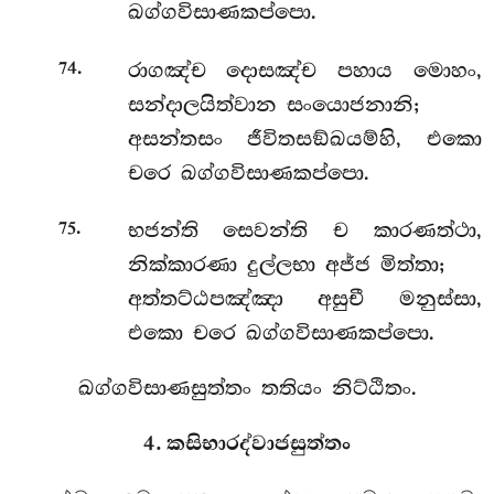
ඛග්ගවිසාණකප්පො.
.
රාගඤ්ච
දොසඤ්ච පහාය මොහං,
74
සන්දාලයිත්වාන සංයොජනානි;
අසන්තසං ජීවිතසඞ්ඛයම්හි, එකො
චරෙ ඛග්ගවිසාණකප්පො.
.
භජන්ති සෙවන්ති ච කාරණත්ථා,
75
නික්කාරණා දුල්ලභා අජ්ජ මිත්තා;
අත්තට්ඨපඤ්ඤා අසුචී මනුස්සා,
එකො චරෙ ඛග්ගවිසාණකප්පො.
ඛග්ගවිසාණසුත්තං තතියං නිට්ඨිතං.
4. කසිභාරද්වාජසුත්තං