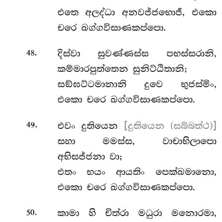
එතෙ අලද්ධා අනවජ්ජභොජී, එකො
චරෙ ඛග්ගවිසාණකප්පො.
.
දිස්වා සුවණ්ණස්ස පභස්සරානි,
48
කම්මාරපුත්තෙන සුනිට්ඨිතානි;
සඞ්ඝට්ටමානානි දුවෙ භුජස්මිං,
එකො චරෙ ඛග්ගවිසාණකප්පො.
.
එවං
දුතියෙන
[දුතියෙන (සබ්බත්ථ)]
49
සහා මමස්ස, වාචාභිලාපො
අභිසජ්ජනා වා;
එතං භයං ආයතිං පෙක්ඛමානො,
එකො චරෙ ඛග්ගවිසාණකප්පො.
.
කාමා හි චිත්රා මධුරා මනොරමා,
50