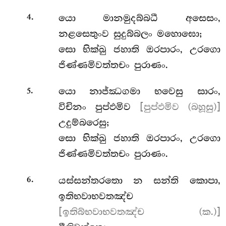
.
යො
මානමුදබ්බධී අසෙසං,
4
නළසෙතුංව සුදුබ්බලං මහොඝො;
සො භික්ඛු ජහාති ඔරපාරං, උරගො
ජිණ්ණමිවත්තචං පුරාණං.
.
යො නාජ්ඣගමා භවෙසු සාරං,
5
විචිනං පුප්ඵමිව
[පුප්ඵමිව (බහූසු)]
උදුම්බරෙසු;
සො භික්ඛු ජහාති ඔරපාරං, උරගො
ජිණ්ණමිවත්තචං පුරාණං.
.
යස්සන්තරතො න සන්ති කොපා,
6
ඉතිභවාභවතඤ්ච
[ඉතිබ්භවාභවතඤ්ච (ක.)]