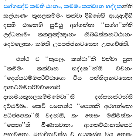
සග්ගඤ්ච කමති ඨානං, කම්මං කත්වාන භද්දක
න්ති
කල්යාණං කුසලකම්මං කත්වා දිබ්බෙහි ආයුආදීහි
දසහි ඨානෙහි සුට්ඨු අග්ගත්තා ‘‘සග්ග’’න්ති
ලද්ධනාමං කතපුඤ්ඤානං නිබ්බත්තනට්ඨානං
දෙවලොකං කමති උපපජ්ජනවසෙන උපගච්ඡති.
එත්ථ
ච ‘‘කුසලං කත්වා’’ති වත්වා පුන
‘‘කම්මං කත්වාන භද්දක’’න්ති වචනං
‘‘දෙය්යධම්මපරිච්චාගො විය පත්තිදානවසෙන
දානධම්මපරිච්චාගොපි
දානමයකුසලකම්මමෙවා’’ති දස්සනත්ථන්ති
දට්ඨබ්බං. කෙචි පනෙත්ථ ‘‘පෙතාති අරහන්තො
අධිප්පෙතා’’ති වදන්ති, තං තෙසං මතිමත්තං
‘‘පෙතා’’ති ඛීණාසවානං ආගතට්ඨානස්සෙව
අභාවතො, බීජාදිභාවස්ස ච දායකස්ස විය
තෙසං