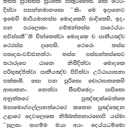
තස්ස පුරිසස්ස පුරතො පාතුරහොසි. සො ථෙරං
දිස්වා පසන්නමානසො ‘‘කිං මෙ ඉදානෙව
ඉමෙහි මාරියමානස්ස මොදකෙහි ඛාදිතෙහි, ඉදං
පන පරලොකං ගච්ඡන්තස්ස පාථෙය්යං
භවිස්සතී’’ති චින්තෙත්වා මොදකෙ ච පානීයඤ්ච
ථෙරස්ස දාපෙසි. ථෙරො තස්ස
පසාදසංවඩ්ඪනත්ථං තස්ස පස්සන්තස්සෙව
තථාරූපෙ ඨානෙ නිසීදිත්වා මොදකෙ
පරිභුඤ්ජිත්වා පානීයඤ්ච පිවිත්වා උට්ඨායාසනා
පක්කාමි. සො පන පුරිසො චොරඝාතකෙහි
ආඝාතනං නෙත්වා සීසච්ඡෙදං පාපිතො
අනුත්තරෙ පුඤ්ඤක්ඛෙත්තෙ
මහාමොග්ගල්ලානත්ථෙරෙ කතෙන පුඤ්ඤෙන
උළාරෙ දෙවලොකෙ නිබ්බත්තනාරහොපි යස්මා
‘‘සුලසං ආගම්ම මයා අයං දෙය්යධම්මො