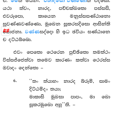
ච.
මෙ
ති මය්හං.
එතාදිසො වණ්ණො
ති එදිසො.
යථා ත්වං, නාරද, පච්චක්ඛතො පස්සසි,
එවරූපො, කායෙන මනුස්සසණ්ඨානො
සුවණ්ණවණ්ණො, මුඛෙන සූකරසදිසො ආසින්ති
📜
යොජනා.
වණ්ණ
සද්දො හි ඉධ ඡවියං සණ්ඨානෙ
ච දට්ඨබ්බො.
එවං පෙතො ථෙරෙන පුච්ඡිතො තමත්ථං
විස්සජ්ජෙත්වා තමෙව කාරණං කත්වා ථෙරස්ස
ඔවාදං දෙන්තො –
.
‘‘තං ත්යාහං නාරද බ්රූමි, සාමං
6
දිට්ඨමිදං තයා;
මාකාසි මුඛසා පාපං, මා ඛො
සූකරමුඛො අහූ’’ති. –