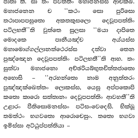
ජාතා’’ති. සා තං පවත්තිං මහාජනස්ස ආචික්ඛි.
මහාජනෙන ච ‘‘කථං සො පුරිසො
තථාපාපපසුතො අකතකුසලො දෙවූපපත්තිං
පටිලභතී’’ති වුත්තෙ සුලසා ‘‘මයා දාපිතෙ
මොදකෙ පානීයඤ්ච අය්යස්ස
මහාමොග්ගල්ලානත්ථෙරස්ස දත්වා තෙන
පුඤ්ඤෙන දෙවූපපත්තිං පටිලභතී’’ති ආහ. තං
සුත්වා මහාජනො අච්ඡරියබ්භුතචිත්තජාතො
අහොසි – ‘‘අරහන්තො නාම අනුත්තරං
පුඤ්ඤක්ඛෙත්තං ලොකස්ස, යෙසු අප්පකොපි
කතො කාරො සත්තානං දෙවූපපත්තිං ආවහතී’’ති
උළාරං පීතිසොමනස්සං පටිසංවෙදෙසි. භික්ඛූ
තමත්ථං භගවතො ආරොචෙසුං. තතො භගවා
ඉමිස්සා අට්ඨුප්පත්තියා –