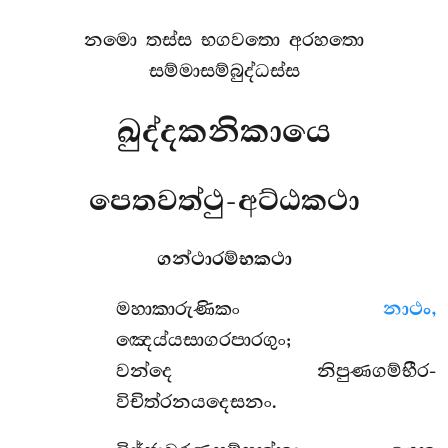
නමො තස්ස භගවතො අරහතො
සම්මාසම්බුද්ධස්ස
ඛුද්දකනිකායෙ
පෙතවත්ථු-අට්ඨකථා
ගන්ථාරම්භකථා
මහාකාරුණිකං
නාථං,
ඤෙය්යසාගරපාරගුං;
වන්දෙ නිපුණගම්භීර-
විචිත්රනයදෙසනං.