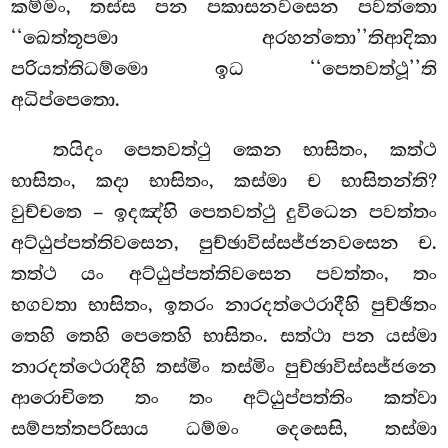
කම්මං, තස්ස පන පකාසනවසෙන පවත්තො
‘‘ඛෙත්තූපමා අරහන්තො’’තිආදිකා
පරියත්තිධම්මො ඉධ ‘‘පෙතවත්ථූ’’ති
අධිප්පෙතො.
තයිදං පෙතවත්ථු කෙන භාසිතං, කත්ථ
භාසිතං, කදා භාසිතං, කස්මා ච භාසිතන්ති?
වුච්චතෙ – ඉදඤ්හි පෙතවත්ථු දුවිධෙන පවත්තං
අට්ඨුප්පත්තිවසෙන, පුච්ඡාවිස්සජ්ජනවසෙන ච.
තත්ථ යං අට්ඨුප්පත්තිවසෙන පවත්තං, තං
භගවතා භාසිතං, ඉතරං නාරදත්ථෙරාදීහි පුච්ඡිතං
තෙහි තෙහි පෙතෙහි භාසිතං. සත්ථා පන යස්මා
නාරදත්ථෙරාදීහි තස්මිං තස්මිං පුච්ඡාවිස්සජ්ජනෙ
ආරොචිතෙ තං
තං අට්ඨුප්පත්තිං කත්වා
සම්පත්තපරිසාය ධම්මං දෙසෙසි, තස්මා