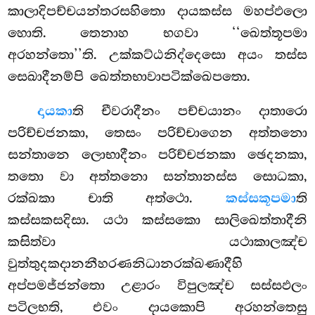
කාලාදිපච්චයන්තරසහිතො දායකස්ස මහප්ඵලො
හොති. තෙනාහ භගවා ‘‘ඛෙත්තූපමා
අරහන්තො’’ති. උක්කට්ඨනිද්දෙසො අයං තස්ස
සෙඛාදීනම්පි ඛෙත්තභාවාපටික්ඛෙපතො.
දායකා
ති චීවරාදීනං පච්චයානං දාතාරො
පරිච්චජනකා, තෙසං පරිච්චාගෙන අත්තනො
සන්තානෙ ලොභාදීනං පරිච්චජනකා ඡෙදනකා,
තතො වා අත්තනො සන්තානස්ස සොධකා,
රක්ඛකා චාති අත්ථො.
කස්සකූපමා
ති
කස්සකසදිසා. යථා කස්සකො සාලිඛෙත්තාදීනි
කසිත්වා යථාකාලඤ්ච
වුත්තුදකදානනීහරණනිධානරක්ඛණාදීහි
අප්පමජ්ජන්තො උළාරං විපුලඤ්ච සස්සඵලං
පටිලභති, එවං දායකොපි අරහන්තෙසු