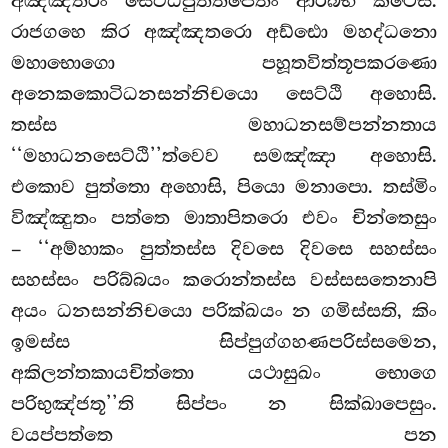
අඤ්ඤතරං සෙට්ඨිපුත්තපෙතං ආරබ්භ කථෙසි.
රාජගහෙ කිර අඤ්ඤතරො අඩ්ඪො මහද්ධනො
මහාභොගො පහූතවිත්තූපකරණො
අනෙකකොටිධනසන්නිචයො සෙට්ඨි අහොසි.
තස්ස මහාධනසම්පන්නතාය
‘‘මහාධනසෙට්ඨි’’ත්වෙව සමඤ්ඤා අහොසි.
එකොව පුත්තො අහොසි, පියො මනාපො. තස්මිං
විඤ්ඤුතං පත්තෙ මාතාපිතරො එවං චින්තෙසුං
– ‘‘අම්හාකං පුත්තස්ස දිවසෙ දිවසෙ සහස්සං
සහස්සං පරිබ්බයං කරොන්තස්ස වස්සසතෙනාපි
අයං ධනසන්නිචයො පරික්ඛයං න ගමිස්සති, කිං
ඉමස්ස සිප්පුග්ගහණපරිස්සමෙන,
අකිලන්තකායචිත්තො යථාසුඛං භොගෙ
පරිභුඤ්ජතූ’’ති සිප්පං න සික්ඛාපෙසුං.
වයප්පත්තෙ පන