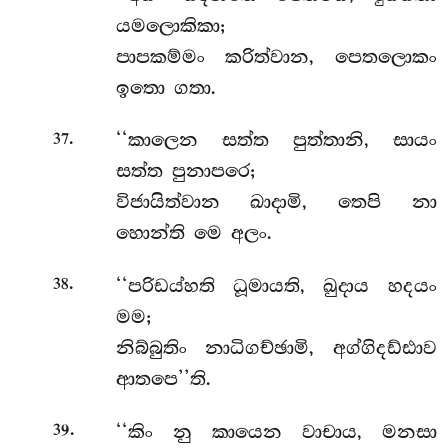
යමලොකිකා;
පාපකම්මං කරිත්වාන, පෙතලොකං
ඉතො ගතා.
.
‘‘කාලෙන සත්ත පුත්තානි, සායං
37
සත්ත පුනාපරෙ;
විජායිත්වාන ඛාදාමි, තෙපි නා
හොන්ති මෙ අලං.
.
‘‘පරිඩය්හති ධූමායති, ඛුදාය හදයං
38
මම;
නිබ්බුතිං නාධිගච්ඡාමි, අග්ගිදඩ්ඪාව
ආතපෙ’’ති.
.
‘‘කිං නු කායෙන වාචාය, මනසා
39