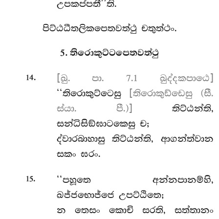
උපකප්පතී’’ති.
පිට්ඨධීතලිකපෙතවත්ථු චතුත්ථං.
5. තිරොකුට්ටපෙතවත්ථු
.
[ඛු. පා. 7.1 ඛුද්දකපාඨෙ]
14
‘‘තිරොකුට්ටෙසු
[තිරොකුඩ්ඩෙසු (සී.
ස්යා. පී.)]
තිට්ඨන්ති,
සන්ධිසිඞ්ඝාටකෙසු ච;
ද්වාරබාහාසු තිට්ඨන්ති, ආගන්ත්වාන
සකං ඝරං.
.
‘‘පහූතෙ අන්නපානම්හි,
15
ඛජ්ජභොජ්ජෙ උපට්ඨිතෙ;
න තෙසං කොචි සරති, සත්තානං