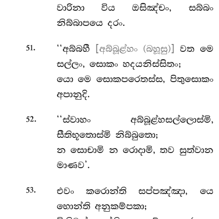
වාරිනා විය ඔසිඤ්චං, සබ්බං
නිබ්බාපයෙ දරං.
.
‘‘අබ්බහී
[අබ්බූළ්හං (බහූසු)]
වත මෙ
51
සල්ලං, සොකං හදයනිස්සිතං;
යො මෙ සොකපරෙතස්ස, පිතුසොකං
අපානුදි.
.
‘‘ස්වාහං අබ්බූළ්හසල්ලොස්මි,
52
සීතිභූතොස්මි නිබ්බුතො;
න සොචාමි න රොදාමි, තව සුත්වාන
මාණව’.
.
එවං
කරොන්ති සප්පඤ්ඤා, යෙ
53
හොන්ති අනුකම්පකා;