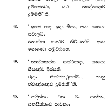
දුම්මෙධො, යථා තඤ්ඤොව
දුම්මතී’’ති.
.
‘‘ඉමෙ පාදා ඉදං සීසං, අයං කායො
48
සවාලධි;
නෙත්තා තථෙව තිට්ඨන්ති, අයං
ගොණො සමුට්ඨහෙ.
.
‘‘නාය්යකස්ස හත්ථපාදා, කායො
49
සීසඤ්ච දිස්සති;
රුදං මත්තිකථූපස්මිං, නනු
ත්වඤ්ඤෙව දුම්මතී’’ති.
.
‘‘ආදිත්තං වත මං සන්තං,
50
ඝතසිත්තංව පාවකං;