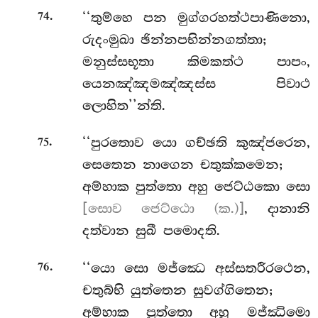
.
‘‘තුම්හෙ පන මුග්ගරහත්ථපාණිනො,
74
රුදංමුඛා ඡින්නපභින්නගත්තා;
මනුස්සභූතා
කිමකත්ථ පාපං,
යෙනඤ්ඤමඤ්ඤස්ස පිවාථ
ලොහිත’’න්ති.
.
‘‘පුරතොව යො ගච්ඡති කුඤ්ජරෙන,
75
සෙතෙන නාගෙන චතුක්කමෙන;
අම්හාක පුත්තො අහු ජෙට්ඨකො සො
[සොව ජෙට්ඨො (ක.)]
, දානානි
දත්වාන සුඛී පමොදති.
.
‘‘යො
සො මජ්ඣෙ අස්සතරීරථෙන,
76
චතුබ්භි යුත්තෙන සුවග්ගිතෙන;
අම්හාක පුත්තො අහු මජ්ඣිමො