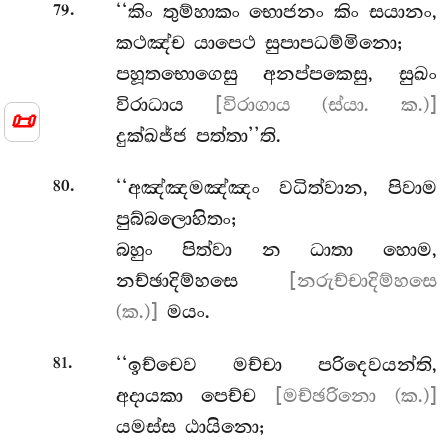
.
‘‘කිං තුම්හාකං භොජනං කිං සයානං,
79
කථඤ්ච යාපෙථ සුපාපධම්මිනො;
පහූතභොගෙසු අනප්පකෙසු, සුඛං
විරාධාය
[විරාගාය (ස්යා. ක.)]
📜
දුක්ඛජ්ජ පත්තා’’ති.
.
‘‘අඤ්ඤමඤ්ඤං වධිත්වාන, පිවාම
80
පුබ්බලොහිතං;
බහුං පිත්වා න ධාතා හොම,
නච්ඡාදිම්හසෙ
[නරුච්චාදිම්හසෙ
(ක.)]
මයං.
.
‘‘ඉච්චෙව මච්චා පරිදෙවයන්ති,
81
අදායකා පෙච්ච
[මච්ඡරිනො (ක.)]
යමස්ස ඨායිනො;