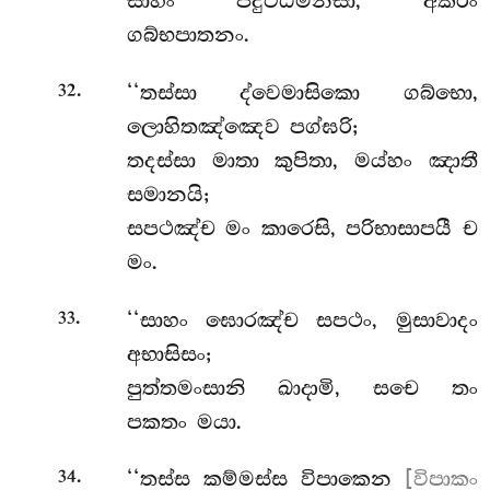
සාහං පදුට්ඨමනසා, අකරිං
ගබ්භපාතනං.
.
‘‘තස්සා
ද්වෙමාසිකො ගබ්භො,
32
ලොහිතඤ්ඤෙව පග්ඝරි;
තදස්සා මාතා කුපිතා, මය්හං ඤාතී
සමානයි;
සපථඤ්ච මං කාරෙසි, පරිභාසාපයී ච
මං.
.
‘‘සාහං ඝොරඤ්ච සපථං, මුසාවාදං
33
අභාසිසං;
පුත්තමංසානි ඛාදාමි, සචෙ තං
පකතං මයා.
.
‘‘තස්ස කම්මස්ස විපාකෙන
[විපාකං
34