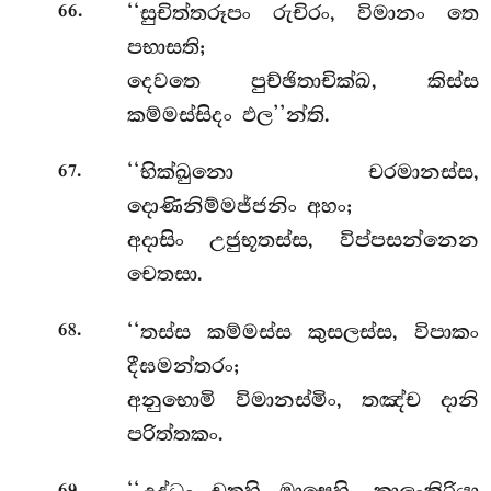
.
‘‘සුචිත්තරූපං රුචිරං, විමානං තෙ
66
පභාසති;
දෙවතෙ පුච්ඡිතාචික්ඛ, කිස්ස
කම්මස්සිදං ඵල’’න්ති.
.
‘‘භික්ඛුනො
චරමානස්ස,
67
දොණිනිම්මජ්ජනිං අහං;
අදාසිං උජුභූතස්ස, විප්පසන්නෙන
චෙතසා.
.
‘‘තස්ස කම්මස්ස කුසලස්ස, විපාකං
68
දීඝමන්තරං;
අනුභොමි විමානස්මිං, තඤ්ච දානි
පරිත්තකං.
.
69