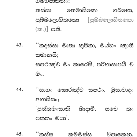
ගබ්භපාතනං;
තස්සා තෙමාසිකො ගබ්භො,
පුබ්බලොහිතකො
[පුබ්බලොහිතකො
(ක.)]
පති.
.
‘‘තදස්සා මාතා කුපිතා, මය්හං ඤාතී
43
සමානයි;
සපථඤ්ච මං කාරෙසි, පරිභාසාපයී ච
මං.
.
‘‘සාහං
ඝොරඤ්ච සපථං, මුසාවාදං
44
අභාසිසං;
‘පුත්තමංසානි ඛාදාමි, සචෙ තං
පකතං මයා’.
.
‘‘තස්ස
කම්මස්ස විපාකෙන,
45