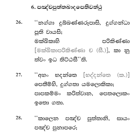
6. පඤ්චපුත්තඛාදපෙතිවත්ථු
.
‘‘නග්ගා
දුබ්බණ්ණරූපාසි, දුග්ගන්ධා
26
පූති වායසි;
මක්ඛිකාහි පරිකිණ්ණා
[මක්ඛිකාපරිකිණ්ණා ච (සී.)]
, කා නු
ත්වං ඉධ තිට්ඨසී’’ති.
.
‘‘අහං භදන්තෙ
[භද්දන්තෙ (ක.)]
27
පෙතීම්හි, දුග්ගතා යමලොකිකා;
පාපකම්මං
කරිත්වාන, පෙතලොකං
ඉතො ගතා.
.
‘‘කාලෙන පඤ්ච පුත්තානි, සායං
28
පඤ්ච පුනාපරෙ;