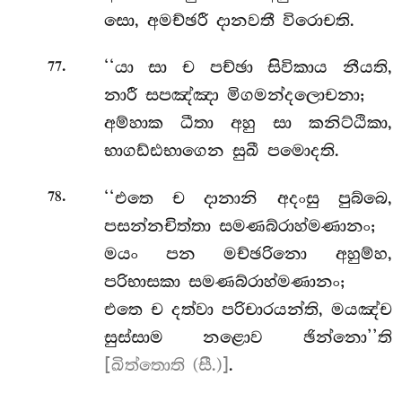
සො, අමච්ඡරී දානවතී විරොචති.
.
‘‘යා සා ච පච්ඡා සිවිකාය නීයති,
77
නාරී සපඤ්ඤා මිගමන්දලොචනා;
අම්හාක ධීතා අහු සා කනිට්ඨිකා,
භාගඩ්ඪභාගෙන සුඛී පමොදති.
.
‘‘එතෙ
ච දානානි අදංසු පුබ්බෙ,
78
පසන්නචිත්තා සමණබ්රාහ්මණානං;
මයං පන මච්ඡරිනො අහුම්හ,
පරිභාසකා සමණබ්රාහ්මණානං;
එතෙ ච දත්වා පරිචාරයන්ති, මයඤ්ච
සුස්සාම නළොව ඡින්නො’’ති
[ඛිත්තොති (සී.)]
.