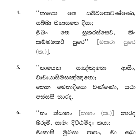
.
‘‘කායො
තෙ සබ්බසොවණ්ණො,
4
සබ්බා ඔභාසතෙ දිසා;
මුඛං තෙ සූකරස්සෙව, කිං
කම්මමකරී පුරෙ’’
[මකරා පුරෙ
(ක.)]
.
.
‘‘කායෙන සඤ්ඤතො ආසිං,
5
වාචායාසිමසඤ්ඤතො;
තෙන මෙතාදිසො වණ්ණො, යථා
පස්සසි නාරද.
.
‘‘තං
ත්යාහං
[තාහං (ක.)]
නාරද
6
බ්රූමි, සාමං දිට්ඨමිදං තයා;
මාකාසි
මුඛසා පාපං, මා ඛො