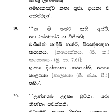
හෙතු ලභාමසෙ;
අම්හාකඤ්ච කතා පූජා, දායකා ච
අනිප්ඵලා’.
.
‘‘‘න හි තත්ථ කසි අත්ථි,
19
ගොරක්ඛෙත්ථ න විජ්ජති;
වණිජ්ජා තාදිසී නත්ථි, හිරඤ්ඤෙන
කයාකයං
[කයොක්කයං (සී. ක.)
කයොකයං (ඛු. පා. 7.6)]
;
ඉතො
දින්නෙන යාපෙන්ති, පෙතා
කාලගතා
[කාලකතා (සී. ස්යා. පී.)]
තහිං’.
.
‘‘‘උන්නමෙ
උදකං වුට්ඨං, යථා
20
නින්නං පවත්තති;
එවමෙව ඉතො දින්නං, පෙතානං