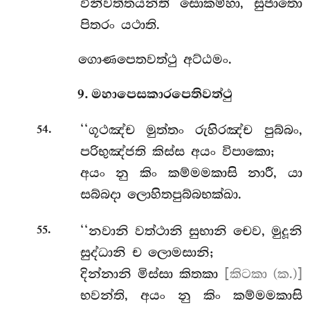
විනිවත්තයන්ති සොකම්හා, සුජාතො
පිතරං යථාති.
ගොණපෙතවත්ථු අට්ඨමං.
9. මහාපෙසකාරපෙතිවත්ථු
.
‘‘ගූථඤ්ච
මුත්තං රුහිරඤ්ච පුබ්බං,
54
පරිභුඤ්ජති කිස්ස අයං විපාකො;
අයං නු කිං කම්මමකාසි නාරී, යා
සබ්බදා ලොහිතපුබ්බභක්ඛා.
.
‘‘නවානි වත්ථානි සුභානි චෙව, මුදූනි
55
සුද්ධානි ච ලොමසානි;
දින්නානි මිස්සා කිතකා
[කිටකා (ක.)]
භවන්ති, අයං නු කිං කම්මමකාසි