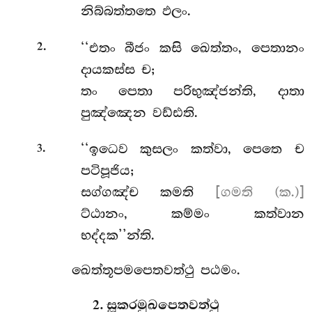
නිබ්බත්තතෙ ඵලං.
.
‘‘එතං බීජං කසි ඛෙත්තං, පෙතානං
2
දායකස්ස ච;
තං පෙතා පරිභුඤ්ජන්ති, දාතා
පුඤ්ඤෙන වඩ්ඪති.
.
‘‘ඉධෙව
කුසලං කත්වා, පෙතෙ ච
3
පටිපූජිය;
සග්ගඤ්ච කමති
[ගමති (ක.)]
ට්ඨානං, කම්මං කත්වාන
භද්දක’’න්ති.
ඛෙත්තූපමපෙතවත්ථු පඨමං.
2. සූකරමුඛපෙතවත්ථු