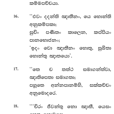
කම්මපච්චයා.
.
‘‘එවං
දදන්ති ඤාතීනං, යෙ හොන්ති
16
අනුකම්පකා;
සුචිං පණීතං කාලෙන, කප්පියං
පානභොජනං;
‘ඉදං වො ඤාතීනං හොතු, සුඛිතා
හොන්තු ඤාතයො’.
.
‘‘තෙ ච තත්ථ සමාගන්ත්වා,
17
ඤාතිපෙතා සමාගතා;
පහූතෙ අන්නපානම්හි, සක්කච්චං
අනුමොදරෙ.
.
‘‘‘චිරං ජීවන්තු නො ඤාතී, යෙසං
18