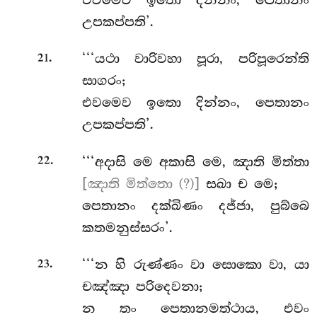
උපකප්පති’.
.
‘‘‘යථා වාරිවහා පූරා, පරිපූරෙන්ති
21
සාගරං;
එවමෙව ඉතො දින්නං, පෙතානං
උපකප්පති’.
.
‘‘‘අදාසි
මෙ අකාසි මෙ, ඤාති මිත්තා
22
[ඤාති මිත්තො (?)]
සඛා ච මෙ;
පෙතානං දක්ඛිණං දජ්ජා, පුබ්බෙ
කතමනුස්සරං’.
.
‘‘‘න හි රුණ්ණං වා සොකො වා, යා
23
චඤ්ඤා පරිදෙවනා;
න තං පෙතානමත්ථාය, එවං