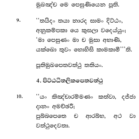
මුඛඤ්ච මෙ පෙසුණියෙන පූති.
.
‘‘තයිදං තයා නාරද සාමං දිට්ඨං,
9
අනුකම්පකා යෙ කුසලා වදෙය්යුං;
‘මා පෙසුණං මා ච මුසා අභාණි,
යක්ඛො තුවං හොහිසි කාමකාමී’’’ති.
පූතිමුඛපෙතවත්ථු තතියං.
4. පිට්ඨධීතලිකපෙතවත්ථු
.
‘‘යං
කිඤ්චාරම්මණං කත්වා, දජ්ජා
10
දානං අමච්ඡරී;
පුබ්බපෙතෙ ච ආරබ්භ, අථ වා
වත්ථුදෙවතා.