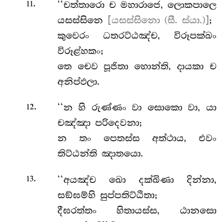
.
‘‘චත්තාරො ච මහාරාජෙ, ලොකපාලෙ
11
යසස්සිනෙ
[යසස්සිනො (සී. ස්යා.)]
;
කුවෙරං ධතරට්ඨඤ්ච, විරූපක්ඛං
විරූළ්හකං;
තෙ
චෙව පූජිතා හොන්ති, දායකා ච
අනිප්ඵලා.
.
‘‘න
හි රුණ්ණං වා සොකො වා, යා
12
චඤ්ඤා පරිදෙවනා;
න තං පෙතස්ස අත්ථාය, එවං
තිට්ඨන්ති ඤාතයො.
.
‘‘අයඤ්ච ඛො දක්ඛිණා දින්නා,
13
සඞ්ඝම්හි සුප්පතිට්ඨිතා;
දීඝරත්තං හිතායස්ස, ඨානසො