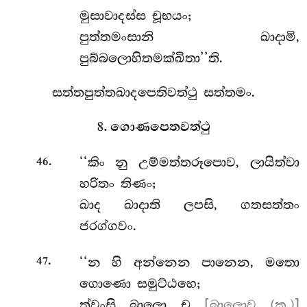
මුසාවාදස්ස චූභයං;
පුත්තමංසානි ඛාදාමි,
පුබ්බලොහිතමක්ඛිතා’’ති.
සත්තපුත්තඛාදපෙතිවත්ථු සත්තමං.
8. ගොණපෙතවත්ථු
.
‘‘කිං
නු උම්මත්තරූපොව, ලායිත්වා
46
හරිතං තිණං;
ඛාද ඛාදාති ලපසි, ගතසත්තං
ජරග්ගවං.
.
‘‘න හි අන්නෙන පානෙන, මතො
47
ගොණො සමුට්ඨහෙ;
ත්වංසි බාලො ච
[බාලොව (ක.)]