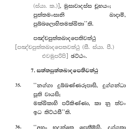
(ස්යා. ක.)]
, මුසාවාදස්ස චූභයං;
පුත්තමංසානි ඛාදාමි,
පුබ්බලොහිතමක්ඛිතා’’ති.
පඤ්චපුත්තඛාදපෙතිවත්ථු
[පඤ්චපුත්තඛාදපෙතවත්ථු (සී. ස්යා. පී.)
එවමුපරිපි]
ඡට්ඨං.
7. සත්තපුත්තඛාදපෙතිවත්ථු
.
‘‘නග්ගා
දුබ්බණ්ණරූපාසි, දුග්ගන්ධා
35
පූති වායසි;
මක්ඛිකාහි
පරිකිණ්ණා, කා නු ත්වං
ඉධ තිට්ඨසී’’ති.
.
‘‘අහං භදන්තෙ පෙතීම්හි, දුග්ගතා
36