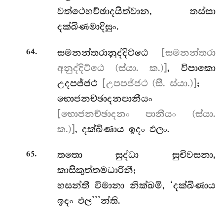
වත්ථෙහච්ඡාදයිත්වාන, තස්සා
දක්ඛිණමාදිසුං.
.
සමනන්තරානුද්දිට්ඨෙ
[සමනන්තරා
64
අනුද්දිට්ඨෙ (ස්යා. ක.)]
, විපාකො
උදපජ්ජථ
[උපපජ්ජථ (සී. ස්යා.)]
;
භොජනච්ඡාදනපානීයං
[භොජනච්ඡාදනං පානීයං (ස්යා.
ක.)]
, දක්ඛිණාය ඉදං ඵලං.
.
තතො සුද්ධා සුචිවසනා,
65
කාසිකුත්තමධාරිනී;
හසන්තී විමානා නික්ඛමි, ‘දක්ඛිණාය
ඉදං ඵල’’’න්ති.