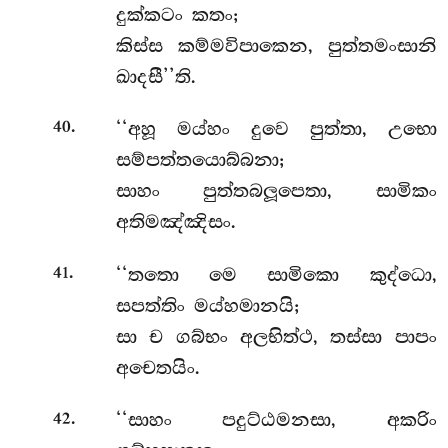
දුක්කටං කතං;
කිස්ස කම්මවිපාකෙන, පුත්තමංසානි
ඛාදසී’’ති.
.
‘‘අහූ මය්හං දුවෙ පුත්තා, උභො
40
සම්පත්තයොබ්බනා;
සාහං පුත්තබලූපෙතා, සාමිකං
අතිමඤ්ඤිසං.
.
‘‘තතො මෙ සාමිකො කුද්ධො,
41
සපත්තිං මය්හමානයි;
සා ච ගබ්භං අලභිත්ථ, තස්සා පාපං
අචෙතයිං.
.
‘‘සාහං
පදුට්ඨමනසා, අකරිං
42