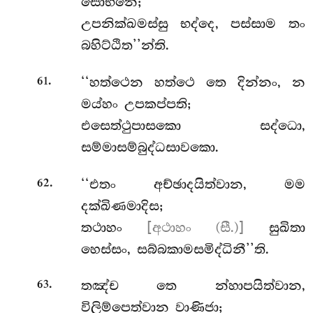
සොභනෙ;
උපනික්ඛමස්සු භද්දෙ, පස්සාම තං
බහිට්ඨිත’’න්ති.
.
‘‘හත්ථෙන හත්ථෙ තෙ දින්නං, න
61
මය්හං උපකප්පති;
එසෙත්ථුපාසකො සද්ධො,
සම්මාසම්බුද්ධසාවකො.
.
‘‘එතං අච්ඡාදයිත්වාන, මම
62
දක්ඛිණමාදිස;
තථාහං
[අථාහං (සී.)]
සුඛිතා
හෙස්සං, සබ්බකාමසමිද්ධිනී’’ති.
.
තඤ්ච තෙ න්හාපයිත්වාන,
63
විලිම්පෙත්වාන වාණිජා;