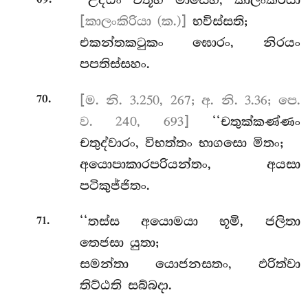
‘‘උද්ධං
චතූහි මාසෙහි, කාලංකිරියා
[කාලංකිරියා (ක.)]
භවිස්සති;
එකන්තකටුකං ඝොරං, නිරයං
පපතිස්සහං.
.
[ම. නි. 3.250, 267; අ. නි. 3.36; පෙ.
70
ව. 240, 693]
‘‘චතුක්කණ්ණං
චතුද්වාරං, විභත්තං භාගසො මිතං;
අයොපාකාරපරියන්තං, අයසා
පටිකුජ්ජිතං.
.
‘‘තස්ස
අයොමයා භූමි, ජලිතා
71
තෙජසා යුතා;
සමන්තා යොජනසතං, ඵරිත්වා
තිට්ඨති සබ්බදා.