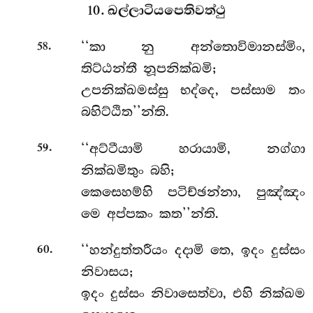
10. ඛල්ලාටියපෙතිවත්ථු
.
‘‘කා
නු අන්තොවිමානස්මිං,
58
තිට්ඨන්තී නූපනික්ඛමි;
උපනික්ඛමස්සු භද්දෙ, පස්සාම තං
බහිට්ඨිත’’න්ති.
.
‘‘අට්ටීයාමි
හරායාමි, නග්ගා
59
නික්ඛමිතුං බහි;
කෙසෙහම්හි පටිච්ඡන්නා, පුඤ්ඤං
මෙ අප්පකං කත’’න්ති.
.
‘‘හන්දුත්තරීයං දදාමි තෙ, ඉදං දුස්සං
60
නිවාසය;
ඉදං දුස්සං නිවාසෙත්වා, එහි නික්ඛම