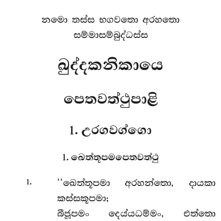
නමො තස්ස භගවතො අරහතො
සම්මාසම්බුද්ධස්ස
ඛුද්දකනිකායෙ
පෙතවත්ථුපාළි
1. උරගවග්ගො
1. ඛෙත්තූපමපෙතවත්ථු
.
‘‘ඛෙත්තූපමා
අරහන්තො, දායකා
1
කස්සකූපමා;
බීජූපමං දෙය්යධම්මං, එත්තො