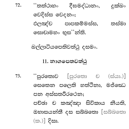
.
‘‘තත්ථාහං දීඝමද්ධානං, දුක්ඛං
72
වෙදිස්ස වෙදනං;
ඵලඤ්ච පාපකම්මස්ස, තස්මා
සොචාමහං භුස’’න්ති.
ඛල්ලාටියපෙතිවත්ථු දසමං.
11. නාගපෙතවත්ථු
.
‘‘පුරතොව
[පුරතො ච (ස්යා.)]
73
සෙතෙන පලෙති හත්ථිනා, මජ්ඣෙ
පන අස්සතරීරථෙන;
පච්ඡා ච කඤ්ඤා සිවිකාය නීයති,
ඔභාසයන්තී දස සබ්බතො
[සබ්බතො
(ක.)]
දිසා.