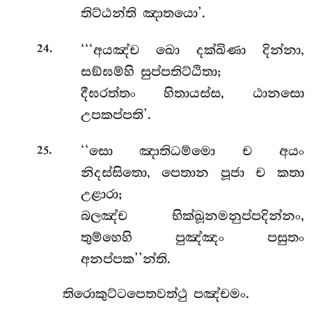
තිට්ඨන්ති ඤාතයො’.
.
‘‘‘අයඤ්ච ඛො දක්ඛිණා දින්නා,
24
සඞ්ඝම්හි සුප්පතිට්ඨිතා;
දීඝරත්තං හිතායස්ස, ඨානසො
උපකප්පති’.
.
‘‘සො ඤාතිධම්මො ච අයං
25
නිදස්සිතො, පෙතාන පූජා ච කතා
උළාරා;
බලඤ්ච භික්ඛූනමනුප්පදින්නං,
තුම්හෙහි පුඤ්ඤං පසුතං
අනප්පක’’න්ති.
තිරොකුට්ටපෙතවත්ථු පඤ්චමං.