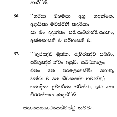
නාරී’’ති.
.
‘‘භරියා මමෙසා අහූ භදන්තෙ,
56
අදායිකා මච්ඡරිනී කදරියා;
සා මං දදන්තං සමණබ්රාහ්මණානං,
අක්කොසති ච පරිභාසති ච.
.
‘‘‘ගූථඤ්ච මුත්තං රුහිරඤ්ච පුබ්බං,
57
පරිභුඤ්ජ ත්වං අසුචිං සබ්බකාලං;
එතං තෙ පරලොකස්මිං හොතු,
වත්ථා ච තෙ කිටකසමා භවන්තු’;
එතාදිසං දුච්චරිතං චරිත්වා, ඉධාගතා
චිරරත්තාය ඛාදතී’’ති.
මහාපෙසකාරපෙතිවත්ථු නවමං.