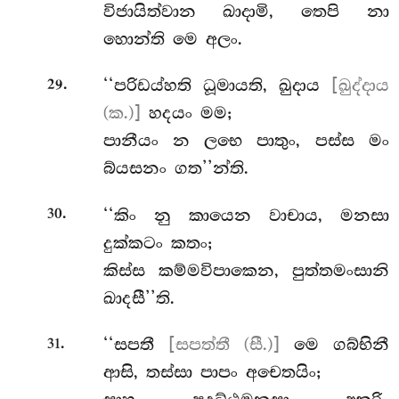
විජායිත්වාන ඛාදාමි, තෙපි නා
හොන්ති මෙ අලං.
.
‘‘පරිඩය්හති ධූමායති, ඛුදාය
[ඛුද්දාය
29
(ක.)]
හදයං මම;
පානීයං න ලභෙ පාතුං, පස්ස මං
බ්යසනං ගත’’න්ති.
.
‘‘කිං නු කායෙන වාචාය, මනසා
30
දුක්කටං කතං;
කිස්ස කම්මවිපාකෙන, පුත්තමංසානි
ඛාදසී’’ති.
.
‘‘සපතී
[සපත්තී (සී.)]
මෙ ගබ්භිනී
31
ආසි, තස්සා පාපං අචෙතයිං;