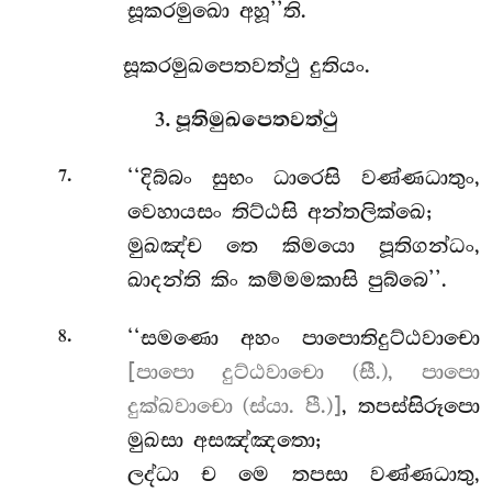
සූකරමුඛො අහූ’’ති.
සූකරමුඛපෙතවත්ථු දුතියං.
3. පූතිමුඛපෙතවත්ථු
.
‘‘දිබ්බං සුභං ධාරෙසි වණ්ණධාතුං,
7
වෙහායසං තිට්ඨසි අන්තලික්ඛෙ;
මුඛඤ්ච තෙ කිමයො පූතිගන්ධං,
ඛාදන්ති කිං කම්මමකාසි පුබ්බෙ’’.
.
‘‘සමණො අහං පාපොතිදුට්ඨවාචො
8
[පාපො දුට්ඨවාචො (සී.), පාපො
දුක්ඛවාචො (ස්යා. පී.)]
, තපස්සිරූපො
මුඛසා අසඤ්ඤතො;
ලද්ධා ච මෙ තපසා වණ්ණධාතු,