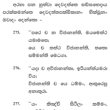
අරහා පන හුත්වා දෙවදත්තෙ සඞ්ඝභෙදාය
පරක්කමන්තෙ දෙවදත්තපක්ඛිකානං භික්ඛූනං
ඔවාදං දෙන්තො –
.
‘‘පරෙ ච න විජානන්ති, මයමෙත්ථ
275
යමාමසෙ;
යෙ ච තත්ථ විජානන්ති, තතො
සම්මන්ති මෙධගා.
.
‘‘යදා ච අවිජානන්තා, ඉරියන්ත්යමරා
276
විය;
විජානන්ති ච යෙ ධම්මං, ආතුරෙසු
අනාතුරා.
.
‘‘යං
කිඤ්චි සිථිලං කම්මං,
277