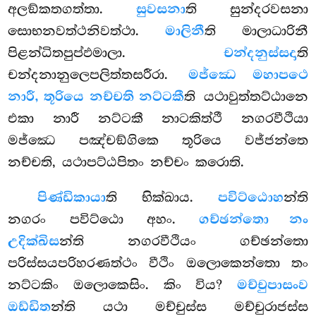
අලඞ්කතගත්තා.
සුවසනා
ති සුන්දරවසනා
සොභනවත්ථනිවත්ථා.
මාලිනී
ති මාලාධාරිනී
පිළන්ධිතපුප්ඵමාලා.
චන්දනුස්සදා
ති
චන්දනානුලෙපලිත්තසරීරා.
මජ්ඣෙ මහාපථෙ
නාරී, තූරියෙ නච්චති නට්ටකී
ති යථාවුත්තට්ඨානෙ
එකා නාරී නට්ටකී නාටකිත්ථී නගරවීථියා
මජ්ඣෙ පඤ්චඞ්ගිකෙ තූරියෙ වජ්ජන්තෙ
නච්චති, යථාපට්ඨපිතං නච්චං කරොති.
පිණ්ඩිකායා
ති භික්ඛාය.
පවිට්ඨොහ
න්ති
නගරං පවිට්ඨො අහං.
ගච්ඡන්තො නං
උදික්ඛිස
න්ති නගරවීථියං ගච්ඡන්තො
පරිස්සයපරිහරණත්ථං වීථිං ඔලොකෙන්තො තං
නට්ටකිං ඔලොකෙසිං. කිං විය?
මච්චුපාසංව
ඔඩ්ඩිත
න්ති යථා මච්චුස්ස මච්චුරාජස්ස