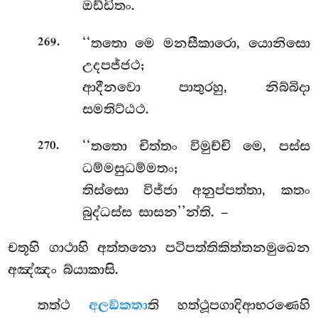
ඔඩ්ඩිතං.
.
‘‘තතො මෙ මනසීකාරො, යොනිසො
269
උදපජ්ජථ;
ආදීනවො පාතුරහු, නිබ්බිදා
සමතිට්ඨථ.
.
‘‘තතො
චිත්තං විමුච්චි මෙ, පස්ස
270
ධම්මසුධම්මතං;
තිස්සො විජ්ජා අනුප්පත්තා, කතං
බුද්ධස්ස සාසන’’න්ති. –
චතූහි ගාථාහි අත්තනො පටිපත්තිකිත්තනමුඛෙන
අඤ්ඤං බ්යාකාසි.
තත්ථ
අලඞ්කතා
ති හත්ථූපගාදිආභරණෙහි