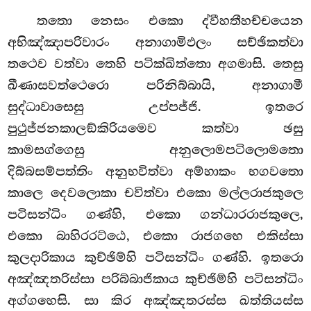
තතො නෙසං එකො ද්වීහතීහච්චයෙන
අභිඤ්ඤාපරිවාරං අනාගාමිඵලං සච්ඡිකත්වා
තථෙව වත්වා තෙහි පටික්ඛිත්තො අගමාසි. තෙසු
ඛීණාසවත්ථෙරො පරිනිබ්බායි, අනාගාමී
සුද්ධාවාසෙසු උප්පජ්ජි. ඉතරෙ
පුථුජ්ජනකාලඞ්කිරියමෙව කත්වා ඡසු
කාමසග්ගෙසු අනුලොමපටිලොමතො
දිබ්බසම්පත්තිං අනුභවිත්වා අම්හාකං භගවතො
කාලෙ දෙවලොකා චවිත්වා එකො මල්ලරාජකුලෙ
පටිසන්ධිං ගණ්හි, එකො ගන්ධාරරාජකුලෙ,
එකො බාහිරරට්ඨෙ, එකො රාජගහෙ එකිස්සා
කුලදාරිකාය කුච්ඡිම්හි පටිසන්ධිං ගණ්හි. ඉතරො
අඤ්ඤතරිස්සා පරිබ්බාජිකාය කුච්ඡිම්හි පටිසන්ධිං
අග්ගහෙසි. සා කිර අඤ්ඤතරස්ස ඛත්තියස්ස