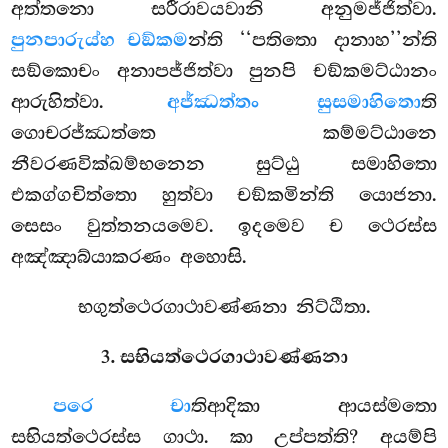
අත්තනො සරීරාවයවානි අනුමජ්ජිත්වා.
පුනපාරුය්හ චඞ්කම
න්ති ‘‘පතිතො දානාහ’’න්ති
සඞ්කොචං අනාපජ්ජිත්වා පුනපි චඞ්කමට්ඨානං
ආරුහිත්වා.
අජ්ඣත්තං සුසමාහිතො
ති
ගොචරජ්ඣත්තෙ කම්මට්ඨානෙ
නීවරණවික්ඛම්භනෙන සුට්ඨු සමාහිතො
එකග්ගචිත්තො හුත්වා චඞ්කමින්ති යොජනා.
සෙසං වුත්තනයමෙව. ඉදමෙව ච ථෙරස්ස
අඤ්ඤාබ්යාකරණං අහොසි.
භගුත්ථෙරගාථාවණ්ණනා නිට්ඨිතා.
3. සභියත්ථෙරගාථාවණ්ණනා
පරෙ
චා
තිආදිකා ආයස්මතො
සභියත්ථෙරස්ස ගාථා. කා උප්පත්ති? අයම්පි