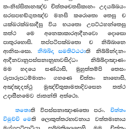
තංනිස්සිතානඤ්ච චිත්තචෙතසිකානං උදයබ්බයං
සරසපභඞ්ගුතඤ්ච මනසි කරොතො තෙසු ච
යක්ඛරක්ඛසාදීසු විය භයතො උපට්ඨහන්තෙසු
තත්ථ මෙ අනෙකාකාරආදීනවො දොසො
පාතුරහොසි. තප්පටිපක්ඛතො ච නිබ්බානෙ
ආනිසංසො.
නිබ්බිදා සමතිට්ඨථා
ති නිබ්බින්දනං
ආදීනවානුපස්සනානුභාවසිද්ධං නිබ්බිදාඤාණං
මම හදයෙ සණ්ඨාසි, මුහුත්තම්පි
තෙසං
රූපාරූපධම්මානං ගහණෙ චිත්තං නාහොසි,
අඤ්ඤදත්ථු මුඤ්චිතුකාමතාදිවසෙන තත්ථ
උදාසීනමෙව ජාතන්ති අත්ථො.
තතො
ති
විපස්සනාඤාණතො පරං.
චිත්තං
විමුච්චි මෙ
ති ලොකුත්තරභාවනාය වත්තමානාය
මග්ගපටිපාටියා සබ්බකිලෙසෙහි මම චිත්තං