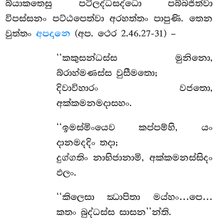
බ්යාකතෙසු පටිලද්ධසද්ධො පබ්බජිත්වා
විපස්සනං පට්ඨපෙත්වා අරහත්තං පාපුණි. තෙන
වුත්තං
අපදානෙ
(අප. ථෙර 2.46.27-31) –
‘‘කකුසන්ධස්ස මුනිනො,
බ්රාහ්මණස්ස වුසීමතො;
දිවාවිහාරං වජතො,
අක්කමනමදාසහං.
‘‘ඉමස්මිංයෙව කප්පම්හි, යං
දානමදදිං තදා;
දුග්ගතිං නාභිජානාමි, අක්කමනස්සිදං
ඵලං.
‘‘කිලෙසා ඣාපිතා මය්හං…පෙ…
කතං බුද්ධස්ස සාසන’’න්ති.