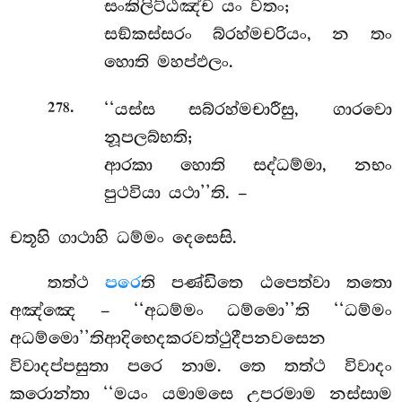
සංකිලිට්ඨඤ්ච යං වතං;
සඞ්කස්සරං බ්රහ්මචරියං, න තං
හොති මහප්ඵලං.
.
‘‘යස්ස සබ්රහ්මචාරීසු, ගාරවො
278
නූපලබ්භති;
ආරකා හොති සද්ධම්මා, නභං
පුථවියා යථා’’ති. –
චතූහි ගාථාහි ධම්මං දෙසෙසි.
තත්ථ
පරෙ
ති පණ්ඩිතෙ ඨපෙත්වා තතො
අඤ්ඤෙ – ‘‘අධම්මං ධම්මො’’ති ‘‘ධම්මං
අධම්මො’’තිආදිභෙදකරවත්ථුදීපනවසෙන
විවාදප්පසුතා පරෙ නාම. තෙ තත්ථ විවාදං
කරොන්තා ‘‘මයං යමාමසෙ උපරමාම නස්සාම