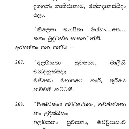
දුග්ගතිං නාභිජානාමි, ඡත්තදානස්සිදං
ඵලං.
‘‘කිලෙසා ඣාපිතා මය්හං…පෙ…
කතං බුද්ධස්ස සාසන’’න්ති.
අරහත්තං පන පත්වා –
.
‘‘අලඞ්කතා
සුවසනා, මාලිනී
267
චන්දනුස්සදා;
මජ්ඣෙ මහාපථෙ නාරී, තූරියෙ
නච්චති නට්ටකී.
.
‘‘පිණ්ඩිකාය පවිට්ඨොහං, ගච්ඡන්තො
268
නං උදික්ඛිසං;
අලඞ්කතං සුවසනං, මච්චුපාසංව