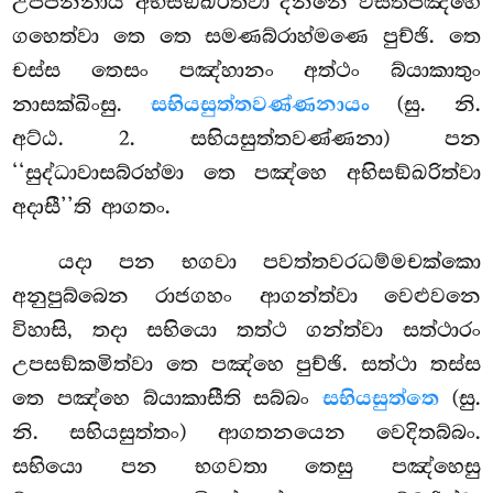
උප්පන්නාය අභිසඞ්ඛරිත්වා දින්නෙ වීසතිපඤ්හෙ
ගහෙත්වා තෙ තෙ සමණබ්රාහ්මණෙ පුච්ඡි. තෙ
චස්ස තෙසං පඤ්හානං අත්ථං බ්යාකාතුං
නාසක්ඛිංසු.
සභියසුත්තවණ්ණනායං
(සු. නි.
අට්ඨ. 2. සභියසුත්තවණ්ණනා) පන
‘‘සුද්ධාවාසබ්රහ්මා තෙ පඤ්හෙ අභිසඞ්ඛරිත්වා
අදාසී’’ති ආගතං.
යදා පන භගවා පවත්තවරධම්මචක්කො
අනුපුබ්බෙන රාජගහං ආගන්ත්වා වෙළුවනෙ
විහාසි, තදා සභියො තත්ථ ගන්ත්වා සත්ථාරං
උපසඞ්කමිත්වා තෙ පඤ්හෙ පුච්ඡි. සත්ථා තස්ස
තෙ පඤ්හෙ බ්යාකාසීති සබ්බං
සභියසුත්තෙ
(සු.
නි. සභියසුත්තං) ආගතනයෙන වෙදිතබ්බං.
සභියො පන භගවතා තෙසු පඤ්හෙසු