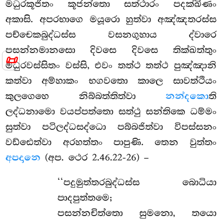
මධුරකූජිතං කූජන්තො සත්ථාරං පදක්ඛිණං
අකාසි. අපරභාගෙ මයූරො හුත්වා අඤ්ඤතරස්ස
පච්චෙකබුද්ධස්ස වසනගුහාය ද්වාරෙ
පසන්නමානසො දිවසෙ දිවසෙ තික්ඛත්තුං
📜
මධුරවස්සිතං වස්සි, එවං තත්ථ තත්ථ පුඤ්ඤානි
කත්වා අම්හාකං භගවතො කාලෙ සාවත්ථියං
කුලගෙහෙ නිබ්බත්තිත්වා
නන්දකො
ති
ලද්ධනාමො වයප්පත්තො සත්ථු සන්තිකෙ ධම්මං
සුත්වා පටිලද්ධසද්ධො පබ්බජිත්වා විපස්සනං
වඩ්ඪෙත්වා අරහත්තං පාපුණි. තෙන වුත්තං
අපදානෙ
(අප. ථෙර 2.46.22-26) –
‘‘පදුමුත්තරබුද්ධස්ස
බොධියා
පාදපුත්තමෙ;
පසන්නචිත්තො සුමනො, තයො