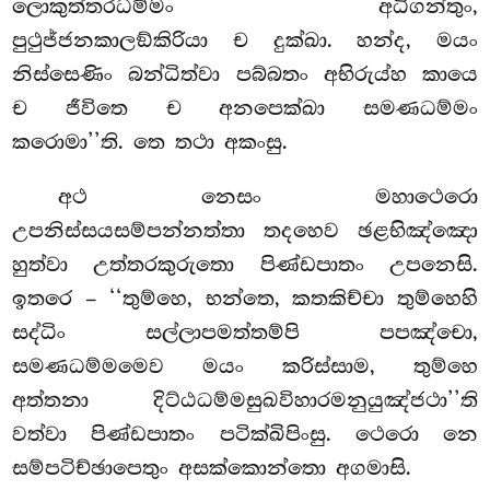
ලොකුත්තරධම්මං අධිගන්තුං,
පුථුජ්ජනකාලඞ්කිරියා ච දුක්ඛා. හන්ද, මයං
නිස්සෙණිං බන්ධිත්වා පබ්බතං අභිරුය්හ කායෙ
ච ජීවිතෙ ච අනපෙක්ඛා සමණධම්මං
කරොමා’’ති. තෙ තථා අකංසු.
අථ නෙසං මහාථෙරො
උපනිස්සයසම්පන්නත්තා තදහෙව ඡළභිඤ්ඤො
හුත්වා උත්තරකුරුතො පිණ්ඩපාතං උපනෙසි.
ඉතරෙ – ‘‘තුම්හෙ, භන්තෙ, කතකිච්චා තුම්හෙහි
සද්ධිං සල්ලාපමත්තම්පි පපඤ්චො,
සමණධම්මමෙව මයං කරිස්සාම, තුම්හෙ
අත්තනා දිට්ඨධම්මසුඛවිහාරමනුයුඤ්ජථා’’ති
වත්වා පිණ්ඩපාතං පටික්ඛිපිංසු. ථෙරො නෙ
සම්පටිච්ඡාපෙතුං අසක්කොන්තො අගමාසි.