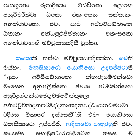
පාසභූතො රූපාදිකො ඔඩ්ඩිතො ලොකෙ
අනුවිචරිත්වා ඨිතො එකංසෙන සත්තානං
අනත්ථාවහො, එවං
සාපි අප්පටිසඞ්ඛානෙ
ඨිතානං අන්ධපුථුජ්ජනානං එකංසතො
අනත්ථාවහාති මච්චුපාසසදිසී වුත්තා.
තතො
ති තස්මා මච්චුපාසසදිසත්තා.
මෙ
ති
මය්හං.
මනසීකාරො යොනිසො උදපජ්ජථා
ති
‘‘අයං අට්ඨිසඞ්ඝාතො න්හාරුසම්බන්ධො
මංසෙන අනුපලිත්තො ඡවියා පටිච්ඡන්නො
අසුචිදුග්ගන්ධජෙගුච්ඡපටික්කූලො
අනිච්චුච්ඡාදනපරිමද්දනභෙදනවිද්ධංසනධම්මො
ඊදිසෙ විකාරෙ දස්සෙතී’’ති එවං යොනිසො
මනසිකාරො උප්පජ්ජි.
ආදීනවො පාතුරහූ
ති එවං
කායස්ස සභාවූපධාරණමුඛෙන තස්ස ච