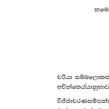
නමො
චරියා
සබ්බලොකස්
අචින්තෙය්යානුභා
විජ්ජාචරණසම්පන