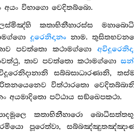
ං අයං විභාගො වෙදිතබ්බො.
ලස්මිඤ්හි කතාභිනීහාරස්ස මහාබො
ථාමග්ගො
දූරෙනිදානං
නාම. තුසිතභවනත
, තාව පවත්තො කථාමග්ගො
අවිදූරෙනිද
්නවත්ථු, තාව පවත්තො කථාමග්ගො
සන්
විදූරෙනිදානානි සබ්බසාධාරණානි, තස
්ථාරිතනයෙනෙව විත්ථාරතො වෙදිතබ්බා
ානං අයමාදිතො පට්ඨාය සඞ්ඛෙපකථා.
ාදමූලෙ කතාභිනීහාරො බොධිසත්
පාරමියො පූරෙත්වා, සබ්බඤ්ඤුතඤ්ඤා