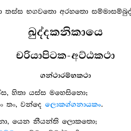
 තස්ස භගවතො අරහතො සම්මාසම්බුද්
ඛුද්දකනිකායෙ
චරියාපිටක-අට්ඨකථා
ගන්ථාරම්භකථා
ස, හිතා යස්ස මහෙසිනො;
වං තං, වන්දෙ
ලොකග්ගනායකං
.
්නා, යෙන නීයන්ති ලොකතො;