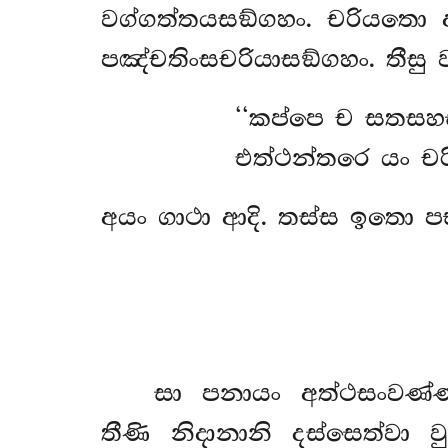
වග්ගත්තයසඞ්ගහං. චරියතො අ
පඤ්චතිංසචරියාසඞ්ගහං. තීසු
‘‘කප්පෙ ච සතසහස
එත්ථන්තරෙ යං චරි
අයං ගාථා ආදි. තස්ස ඉතො ප
සා
පනායං අත්ථසංවණ්ණන
තීණි නිදානානි
දස්සෙත්වා 