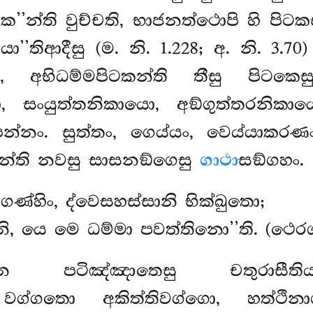
ටක’’න්ති වුච්චති, භාජනත්ථොපි හි පිටක
ා’’තිආදීසු (ම. නි. 1.228; අ. නි. 3.
කං, අභිධම්මපිටකන්ති තීසු පිටක
, සංයුත්තනිකායො, අඞ්ගුත්තරනිකාය
පන්නං. සුත්තං, ගෙය්යං, වෙය්යාකරණං
ලන්ති නවසු සාසනඞ්ගෙසු
ගාථා
සඞ්ගහං.
ො ගණ්හිං, ද්වෙසහස්සානි භික්ඛුතො;
නි, යෙ මෙ ධම්මා පවත්තිනො’’ති. (ථෙරග
ිකෙන පටිඤ්ඤාතෙසු චතුරාසීති
 වග්ගතො අකිත්තිවග්ගො, හත්ථින