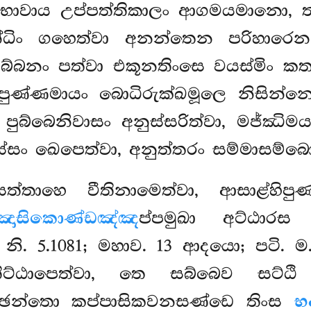
්ධභාවාය උප්පත්තිකාලං ආගමයමානො, 
න්ධිං ගහෙත්වා අනන්තෙන පරිහාරෙ
බනං පත්වා එකූනතිංසෙ වයස්මිං කතම
පුණ්ණමායං බොධිරුක්ඛමූලෙ නිසින්
 පුබ්බෙනිවාසං අනුස්සරිත්වා, මජ්ඣිමය
සං ඛෙපෙත්වා, අනුත්තරං සම්මාසම්බොධ
තාහෙ වීතිනාමෙත්වා, ආසාළ්හිපුණ
ඤාසිකොණ්ඩඤ්ඤ
ප්පමුඛා අට්ඨාරස
නි. 5.1081; මහාව. 13 ආදයො; පටි. ම
ට්ඨාපෙත්වා, තෙ සබ්බෙව සට්ඨි
ගච්ඡන්තො කප්පාසිකවනසණ්ඩෙ තිංස
භ