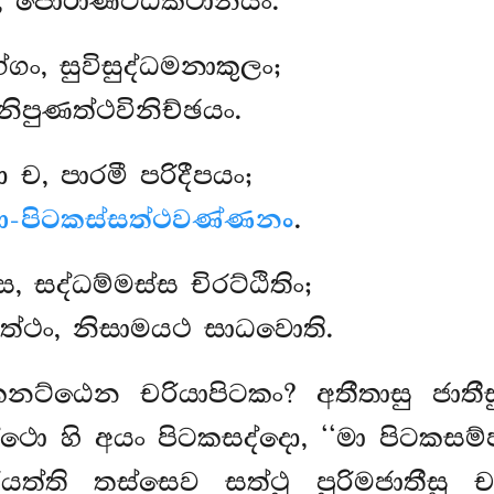
ය, පොරාණට්ඨකථානයං.
ගං, සුවිසුද්ධමනාකුලං;
ිපුණත්ථවිනිච්ඡයං.
ච, පාරමී පරිදීපයං;
යා-පිටකස්සත්ථවණ්ණනං
.
 සද්ධම්මස්ස චිරට්ඨිතිං;
ත්ථං, නිසාමයථ සාධවොති.
නට්ඨෙන චරියාපිටකං? අතීතාසු ජාතීසු
ත්ථො හි අයං පිටකසද්දො, ‘‘මා පිටකසම්පද
යත්ති තස්සෙව සත්ථු පුරිමජාතීසු