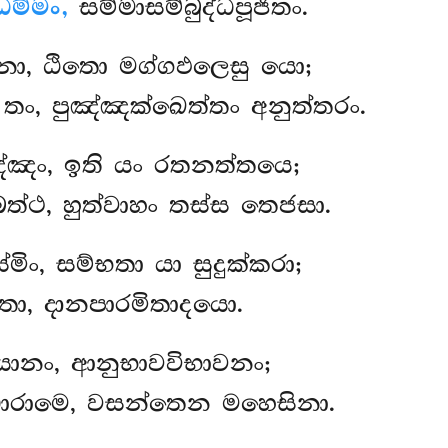
ධම්මං,
සම්මාසම්බුද්ධපූජිතං.
නො, ඨිතො මග්ගඵලෙසු යො;
තං, පුඤ්ඤක්ඛෙත්තං අනුත්තරං.
ඤ්ඤං, ඉති යං රතනත්තයෙ;
්ථ, හුත්වාහං තස්ස තෙජසා.
්මිං, සම්භතා යා සුදුක්කරා;
්තා, දානපාරමිතාදයො.
යානං, ආනුභාවවිභාවනං;
ධාරාමෙ, වසන්තෙන මහෙසිනා.