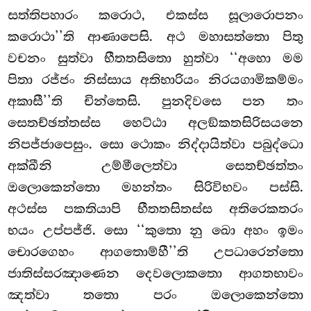
සත්තිපහාරං කරොථ, එකස්ස සූලාරොපනං
කරොථා’’ති ආණාපෙසි. අථ මහාසත්තො පිතු
වචනං සුත්වා භීතතසිතො හුත්වා ‘‘අහො මම
පිතා රජ්ජං නිස්සාය අතිභාරියං නිරයගාමිකම්මං
අකාසී’’ති චින්තෙසි. පුනදිවසෙ පන තං
සෙතච්ඡත්තස්ස හෙට්ඨා අලඞ්කතසිරිසයනෙ
නිපජ්ජාපෙසුං. සො ථොකං නිද්දායිත්වා පබුද්ධො
අක්ඛීනි උම්මීලෙත්වා සෙතච්ඡත්තං
ඔලොකෙන්තො මහන්තං සිරිවිභවං පස්සි.
අථස්ස පකතියාපි භීතතසිතස්ස අතිරෙකතරං
භයං උප්පජ්ජි. සො ‘‘කුතො නු
ඛො අහං ඉමං
චොරගෙහං ආගතොම්හී’’ති උපධාරෙන්තො
ජාතිස්සරඤාණෙන දෙවලොකතො ආගතභාවං
ඤත්වා තතො පරං ඔලොකෙන්තො