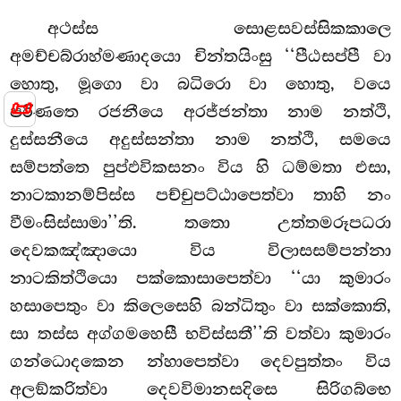
අථස්ස සොළසවස්සිකකාලෙ
අමච්චබ්රාහ්මණාදයො චින්තයිංසු ‘‘පීඨසප්පී වා
හොතු, මූගො වා බධිරො වා හොතු, වයෙ
📜
පරිණතෙ රජනීයෙ අරජ්ජන්තා නාම නත්ථි,
දුස්සනීයෙ අදුස්සන්තා නාම නත්ථි, සමයෙ
සම්පත්තෙ පුප්ඵවිකසනං විය හි ධම්මතා එසා,
නාටකානම්පිස්ස පච්චුපට්ඨාපෙත්වා තාහි නං
වීමංසිස්සාමා’’ති. තතො උත්තමරූපධරා
දෙවකඤ්ඤායො විය විලාසසම්පන්නා
නාටකිත්ථියො පක්කොසාපෙත්වා ‘‘යා කුමාරං
හසාපෙතුං වා කිලෙසෙහි බන්ධිතුං වා සක්කොති,
සා තස්ස අග්ගමහෙසී භවිස්සතී’’ති වත්වා කුමාරං
ගන්ධොදකෙන න්හාපෙත්වා දෙවපුත්තං විය
අලඞ්කරිත්වා දෙවවිමානසදිසෙ සිරිගබ්භෙ