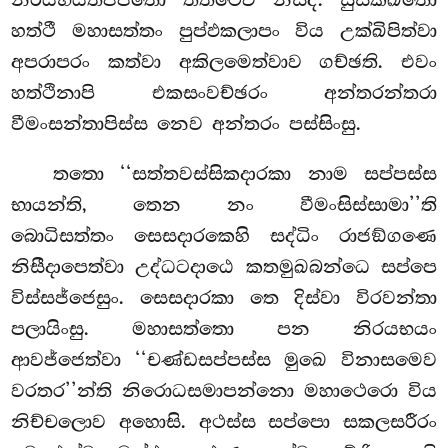
නිරයභයතජ්ජිතො තත්ථෙව නිසීදි. සුසික්ඛිතො
හත්ථී මහාසත්තං පුප්ඵකලාපං විය උක්ඛිපිත්වා
අපරාපරං කත්වා අකිලමෙත්වාව ගච්ඡති. එවං
හත්ථිනාපි එකසංවච්ඡරං අන්තරන්තරා
වීමංසන්තාපිස්ස නෙව අන්තරං පස්සිංසු.
තතො ‘‘සත්තවස්සිකදාරකා නාම සප්පස්ස
භායන්ති, තෙන නං වීමංසිස්සාමා’’ති
බොධිසත්තං සෙසදාරකෙහි සද්ධිං රාජඞ්ගණෙ
නිසීදාපෙත්වා උද්ධටදාඨෙ කතමුඛබන්ධෙ සප්පෙ
විස්සජ්ජෙසුං. සෙසදාරකා තෙ දිස්වා විරවන්තා
පලායිංසු. මහාසත්තො පන නිරයභයං
ආවජ්ජෙත්වා ‘‘චණ්ඩසප්පස්ස
මුඛෙ විනාසමෙව
වරතර’’න්ති නිරොධසමාපන්නො මහාථෙරො විය
නිච්චලොව අහොසි. අථස්ස සප්පො සකලසරීරං