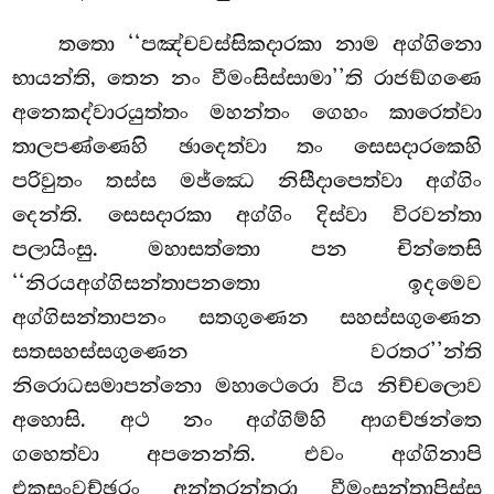
තතො ‘‘පඤ්චවස්සිකදාරකා නාම අග්ගිනො
භායන්ති, තෙන නං වීමංසිස්සාමා’’ති රාජඞ්ගණෙ
අනෙකද්වාරයුත්තං මහන්තං ගෙහං කාරෙත්වා
තාලපණ්ණෙහි ඡාදෙත්වා තං සෙසදාරකෙහි
පරිවුතං තස්ස මජ්ඣෙ නිසීදාපෙත්වා අග්ගිං
දෙන්ති. සෙසදාරකා අග්ගිං දිස්වා විරවන්තා
පලායිංසු. මහාසත්තො පන චින්තෙසි
‘‘නිරයඅග්ගිසන්තාපනතො ඉදමෙව
අග්ගිසන්තාපනං සතගුණෙන සහස්සගුණෙන
සතසහස්සගුණෙන වරතර’’න්ති
නිරොධසමාපන්නො මහාථෙරො විය නිච්චලොව
අහොසි. අථ නං අග්ගිම්හි ආගච්ඡන්තෙ
ගහෙත්වා අපනෙන්ති. එවං අග්ගිනාපි
එකසංවච්ඡරං අන්තරන්තරා වීමංසන්තාපිස්ස