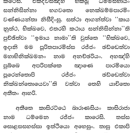
කථෙසි. එකදිවසඤ්හි භික්ඛූ ධම්මසභායං
සන්නිසින්නා භගවතො නෙක්ඛම්මපාරමිං
වණ්ණයන්තා නිසීදිංසු. සත්ථා ආගන්ත්වා ‘‘කාය
නුත්ථ, භික්ඛවෙ, එතරහි කථාය සන්නිසින්නා’’ති
පුච්ඡිත්වා ‘‘ඉමාය නාමා’’ති වුත්තෙ ‘‘භික්ඛවෙ,
ඉදානි මම පූරිතපාරමිස්ස රජ්ජං ඡඩ්ඩෙත්වා
මහාභිනික්ඛමනං
නාම අනච්ඡරියං. අහඤ්හි
පුබ්බෙ අපරිපක්කෙ ඤාණෙ පාරමියො
පූරෙන්තොපි රජ්ජං ඡඩ්ඩෙත්වා
නික්ඛන්තොයෙවා’’ති වත්වා තෙහි යාචිතො
අතීතං ආහරි.
අතීතෙ කාසිරට්ඨෙ බාරාණසියං කාසිරාජා
නාම ධම්මෙන රජ්ජං කාරෙසි. තස්ස
සොළසසහස්සා ඉත්ථියො අහෙසුං. තාසු එකාපි