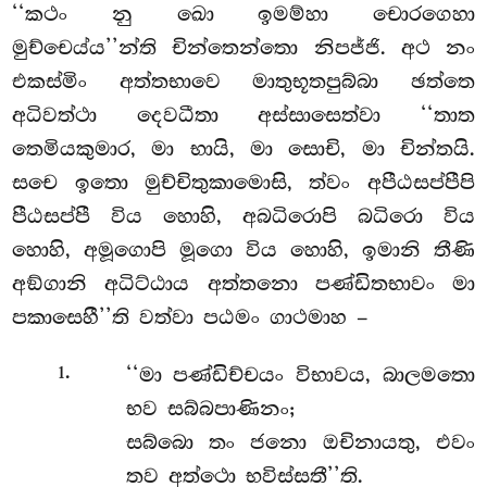
‘‘කථං නු ඛො ඉමම්හා චොරගෙහා
මුච්චෙය්ය’’න්ති චින්තෙන්තො නිපජ්ජි. අථ නං
එකස්මිං අත්තභාවෙ මාතුභූතපුබ්බා ඡත්තෙ
අධිවත්ථා දෙවධීතා අස්සාසෙත්වා ‘‘තාත
තෙමියකුමාර, මා භායි, මා සොචි, මා චින්තයි.
සචෙ ඉතො මුච්චිතුකාමොසි, ත්වං අපීඨසප්පීපි
පීඨසප්පී විය හොහි, අබධිරොපි බධිරො විය
හොහි, අමූගොපි මූගො විය හොහි, ඉමානි තීණි
අඞ්ගානි අධිට්ඨාය අත්තනො පණ්ඩිතභාවං මා
පකාසෙහී’’ති වත්වා පඨමං ගාථමාහ –
.
‘‘මා පණ්ඩිච්චයං විභාවය, බාලමතො
1
භව සබ්බපාණිනං;
සබ්බො තං ජනො ඔචිනායතු, එවං
තව අත්ථො භවිස්සතී’’ති.