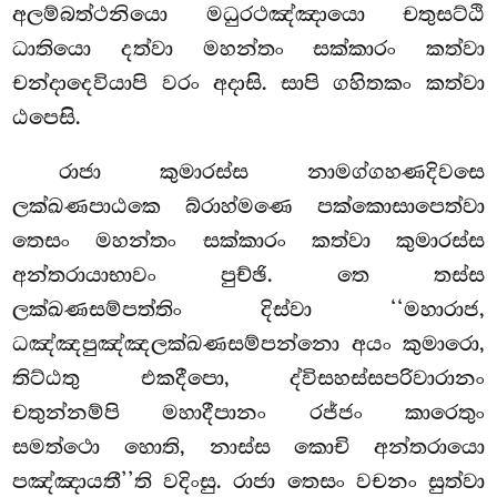
අලම්බත්ථනියො මධුරථඤ්ඤායො චතුසට්ඨි
ධාතියො දත්වා මහන්තං සක්කාරං කත්වා
චන්දාදෙවියාපි වරං අදාසි. සාපි ගහිතකං කත්වා
ඨපෙසි.
රාජා කුමාරස්ස නාමග්ගහණදිවසෙ
ලක්ඛණපාඨකෙ බ්රාහ්මණෙ පක්කොසාපෙත්වා
තෙසං මහන්තං සක්කාරං කත්වා කුමාරස්ස
අන්තරායාභාවං පුච්ඡි. තෙ තස්ස
ලක්ඛණසම්පත්තිං දිස්වා ‘‘මහාරාජ,
ධඤ්ඤපුඤ්ඤලක්ඛණසම්පන්නො අයං කුමාරො,
තිට්ඨතු එකදීපො, ද්විසහස්සපරිවාරානං
චතුන්නම්පි මහාදීපානං රජ්ජං කාරෙතුං
සමත්ථො හොති, නාස්ස කොචි අන්තරායො
පඤ්ඤායතී’’ති වදිංසු. රාජා තෙසං වචනං සුත්වා