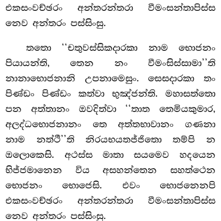
එකසංවච්ඡරං අන්තරන්තරා වීමංසන්තාපිස්ස
නෙව අන්තරං පස්සිංසු.
තතො
‘‘චතුවස්සිකදාරකා නාම භොජනං
පියායන්ති, තෙන නං වීමංසිස්සාමා’’ති
නානාභොජනානි උපනාමෙසුං. සෙසදාරකා තං
පිණ්ඩං පිණ්ඩං කත්වා භුඤ්ජන්ති. මහාසත්තො
පන අත්තානං ඔවදිත්වා ‘‘තාත තෙමියකුමාර,
අලද්ධභොජනානං තෙ අත්තභාවානං ගණනා
නාම නත්ථී’’ති නිරයභයතජ්ජිතො තම්පි න
ඔලොකෙසි. අථස්ස මාතා සයමෙව හදයෙන
භිජ්ජමානෙන විය අසහන්තෙන සහත්ථෙන
භොජනං භොජෙසි. එවං භොජනෙනපි
එකසංවච්ඡරං අන්තරන්තරා වීමංසන්තාපිස්ස
නෙව අන්තරං පස්සිංසු.