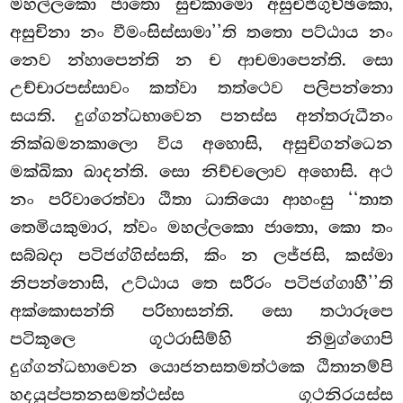
මහල්ලකො ජාතො සුචිකාමො අසුචිජිගුච්ඡකො,
අසුචිනා නං වීමංසිස්සාමා’’ති තතො පට්ඨාය නං
නෙව න්හාපෙන්ති න ච ආචමාපෙන්ති. සො
උච්චාරපස්සාවං කත්වා තත්ථෙව පලිපන්නො
සයති. දුග්ගන්ධභාවෙන පනස්ස අන්තරුධීනං
නික්ඛමනකාලො විය අහොසි, අසුචිගන්ධෙන
මක්ඛිකා ඛාදන්ති. සො නිච්චලොව අහොසි
. අථ
නං පරිවාරෙත්වා ඨිතා ධාතියො ආහංසු ‘‘තාත
තෙමියකුමාර, ත්වං මහල්ලකො ජාතො, කො තං
සබ්බදා පටිජග්ගිස්සති, කිං න ලජ්ජසි, කස්මා
නිපන්නොසි, උට්ඨාය තෙ සරීරං පටිජග්ගාහී’’ති
අක්කොසන්ති පරිභාසන්ති. සො තථාරූපෙ
පටිකූලෙ ගූථරාසිම්හි නිමුග්ගොපි
දුග්ගන්ධභාවෙන යොජනසතමත්ථකෙ ඨිතානම්පි
හදයුප්පතනසමත්ථස්ස ගූථනිරයස්ස