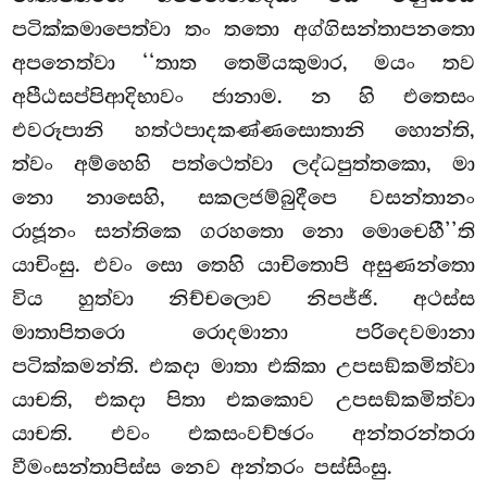
පටික්කමාපෙත්වා තං තතො අග්ගිසන්තාපනතො
අපනෙත්වා ‘‘තාත තෙමියකුමාර, මයං තව
අපීඨසප්පිආදිභාවං ජානාම. න හි එතෙසං
එවරූපානි හත්ථපාදකණ්ණසොතානි හොන්ති,
ත්වං අම්හෙහි පත්ථෙත්වා ලද්ධපුත්තකො, මා
නො නාසෙහි, සකලජම්බුදීපෙ වසන්තානං
රාජූනං සන්තිකෙ ගරහතො නො මොචෙහී’’ති
යාචිංසු. එවං සො තෙහි යාචිතොපි අසුණන්තො
විය හුත්වා නිච්චලොව නිපජ්ජි. අථස්ස
මාතාපිතරො රොදමානා පරිදෙවමානා
පටික්කමන්ති
. එකදා මාතා එකිකා උපසඞ්කමිත්වා
යාචති, එකදා පිතා එකකොව උපසඞ්කමිත්වා
යාචති. එවං එකසංවච්ඡරං අන්තරන්තරා
වීමංසන්තාපිස්ස නෙව අන්තරං පස්සිංසු.