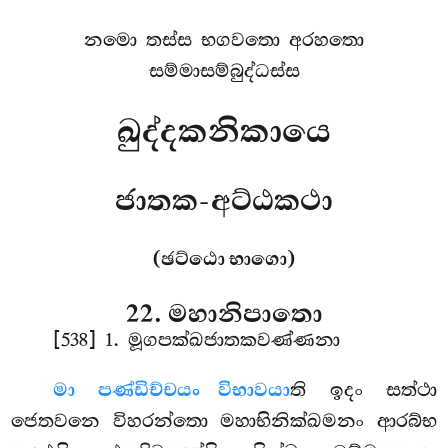
නමො තස්ස භගවතො අරහතො
සම්මාසම්බුද්ධස්ස
ඛුද්දකනිකායෙ
ජාතක-අට්ඨකථා
(ඡට්ඨො භාගො)
22. මහානිපාතො
[538] 1. මූගපක්ඛජාතකවණ්ණනා
මා
පණ්ඩිච්චයං විභාවයා
ති ඉදං සත්ථා
ජෙතවනෙ විහරන්තො මහාභිනික්ඛමනං ආරබ්භ