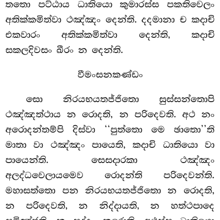
තතො පට්ඨාය ධාතියො කුමාරස්ස පකතිවෙලං
අතික්කමිත්වා ථඤ්ඤං දෙන්ති. දදමානා ච කදාචි
එකවාරං අතික්කමිත්වා දෙන්ති, කදාචි
සකලදිවසං ඛීරං න දෙන්ති.
වීමංසනකණ්ඩං
සො
නිරයභයතජ්ජිතො සුස්සන්තොපි
ථඤ්ඤත්ථාය න රොදති, න පරිදෙවති. අථ නං
අරොදන්තම්පි දිස්වා ‘‘පුත්තො මෙ ඡාතො’’ති
මාතා වා ථඤ්ඤං පායෙති, කදාචි ධාතියො වා
පායෙන්ති. සෙසදාරකා ථඤ්ඤං
අලද්ධවෙලායමෙව රොදන්ති පරිදෙවන්ති.
මහාසත්තො පන නිරයභයතජ්ජිතො න රොදති,
න පරිදෙවති, න නිද්දායති, න හත්ථපාදෙ