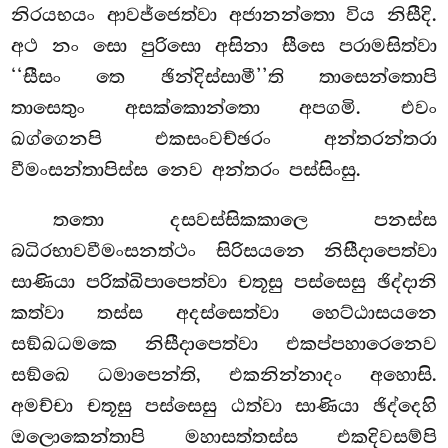
නිරයභයං ආවජ්ජෙත්වා අජානන්තො විය නිසීදි.
අථ
නං සො පුරිසො අසිනා සීසෙ පරාමසිත්වා
‘‘සීසං තෙ ඡින්දිස්සාමී’’ති තාසෙන්තොපි
තාසෙතුං අසක්කොන්තො අපගමි. එවං
ඛග්ගෙනපි එකසංවච්ඡරං අන්තරන්තරා
වීමංසන්තාපිස්ස නෙව අන්තරං පස්සිංසු.
තතො දසවස්සිකකාලෙ පනස්ස
බධිරභාවවීමංසනත්ථං සිරිසයනෙ නිසීදාපෙත්වා
සාණියා පරික්ඛිපාපෙත්වා චතූසු පස්සෙසු ඡිද්දානි
කත්වා තස්ස අදස්සෙත්වා හෙට්ඨාසයනෙ
සඞ්ඛධමකෙ නිසීදාපෙත්වා එකප්පහාරෙනෙව
සඞ්ඛෙ ධමාපෙන්ති, එකනින්නාදං අහොසි.
අමච්චා චතූසු පස්සෙසු ඨත්වා සාණියා ඡිද්දෙහි
ඔලොකෙන්තාපි මහාසත්තස්ස එකදිවසම්පි