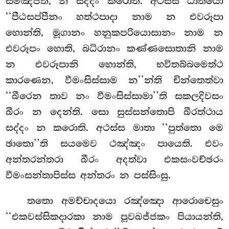
සමිඤ්ජති, න සද්දං කරොති. අථස්ස ධාතියො
‘‘පීඨසප්පීනං හත්ථපාදා නාම න එවරූපා
හොන්ති, මූගානං හනුකපරියොසානං නාම න
එවරූපං හොති, බධිරානං කණ්ණසොතානි නාම
න එවරූපානි හොන්ති, භවිතබ්බමෙත්ථ
කාරණෙන, වීමංසිස්සාම න’’න්ති චින්තෙත්වා
‘‘ඛීරෙන තාව නං වීමංසිස්සාමා’’ති සකලදිවසං
ඛීරං න දෙන්ති. සො සුස්සන්තොපි ඛීරත්ථාය
සද්දං න කරොති. අථස්ස මාතා ‘‘පුත්තො මෙ
ඡාතො’’ති සයමෙව ථඤ්ඤං පායෙති. එවං
අන්තරන්තරා ඛීරං අදත්වා එකසංවච්ඡරං
වීමංසන්තාපිස්ස අන්තරං න පස්සිංසු.
තතො අමච්චාදයො රඤ්ඤො ආරොචෙසුං
‘‘එකවස්සිකදාරකා නාම පූවඛජ්ජකං පියායන්ති,