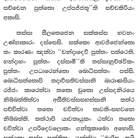
සච්චෙන
පුත්තො උප්පජ්ජතූ’’ති සච්චකිරියං
අකාසි.
තස්සා සීලතෙජෙන සක්කස්ස භවනං
උණ්හාකාරං දස්සෙසි. සක්කො ආවජ්ජෙන්තො
තං කාරණං ඤත්වා ‘‘චන්දාදෙවී පුත්තං පත්ථෙති,
හන්දාහං පුත්තං දස්සාමී’’ති තස්සානුච්ඡවිකං
පුත්තං උපධාරෙන්තො බොධිසත්තං පස්සි.
බොධිසත්තොපි තදාවීසතිවස්සානි බාරාණසියං
රජ්ජං කාරෙත්වා තතො චුතො උස්සදනිරයෙ
නිබ්බත්තිත්වා අසීතිවස්සසහස්සානි තත්ථ
පච්චිත්වා තතො චවිත්වා තාවතිංසභවනෙ
නිබ්බත්ති. තත්ථාපි යාවතායුකං ඨත්වා තතො
චවිත්වා උපරිදෙවලොකං ගන්තුකාමො අහොසි.
සක්කො තස්ස සන්තිකං ගන්ත්වා ‘‘මාරිස, තයි